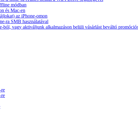
ffline módban
on és Mac-en
 fájlokat) az iPhone-omon
ne-ra SMB használatával
-ból, vagy aktiváljunk alkalmazáson belüli vásárlást beváltó promóció
-re
-re
e