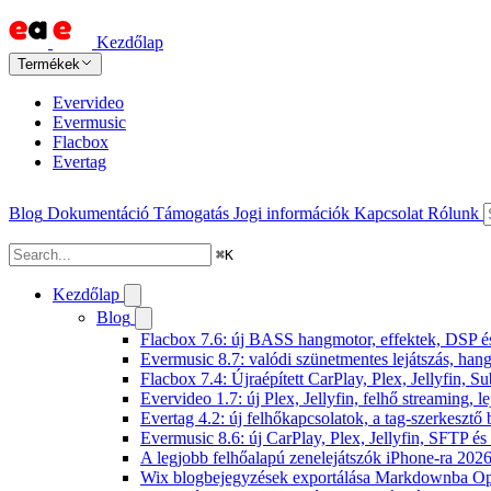
Kezdőlap
Termékek
Evervideo
Evermusic
Flacbox
Evertag
Blog
Dokumentáció
Támogatás
Jogi információk
Kapcsolat
Rólunk
⌘
K
Kezdőlap
Blog
Flacbox 7.6: új BASS hangmotor, effektek, DSP és 
Evermusic 8.7: valódi szünetmentes lejátszás, hang
Flacbox 7.4: Újraépített CarPlay, Plex, Jellyfin,
Evervideo 1.7: új Plex, Jellyfin, felhő streaming, l
Evertag 4.2: új felhőkapcsolatok, a tag-szerkesztő 
Evermusic 8.6: új CarPlay, Plex, Jellyfin, SFTP é
A legjobb felhőalapú zenelejátszók iPhone-ra 202
Wix blogbejegyzések exportálása Markdownba O