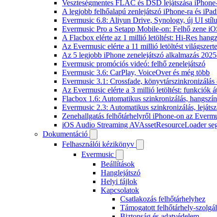
Veszteségmentes FLAC és DSD lejátszása iPhone-
A legjobb felhőalapú zenlejátszó iPhone-ra és iPad
Evermusic 6.8: Aliyun Drive, Synology, új UI stíl
Evermusic Pro a Setapp Mobile-on: Felhő zene iO
A Flacbox elérte az 1 millió letöltést: Hi-Res hang
Az Evermusic elérte a 11 millió letöltést világszert
Az 5 legjobb iPhone zenelejátszó alkalmazás 202
Evermusic promóciós videó: felhő zenelejátszó
Evermusic 3.6: CarPlay, VoiceOver és még több
Evermusic 3.1: Crossfade, könyvtárszinkronizálás 
Az Evermusic elérte a 3 millió letöltést: funkciók á
Flacbox 1.6: Automatikus szinkronizálás, hangsz
Evermusic 2.3: Automatikus szinkronizálás, lejátsz
Zenehallgatás felhőtárhelyről iPhone-on az Everm
iOS Audio Streaming AVAssetResourceLoader seg
Dokumentáció
Felhasználói kézikönyv
Evermusic
Beállítások
Hanglejátszó
Helyi fájlok
Kapcsolatok
Csatlakozás felhőtárhelyhez
Támogatott felhőtárhely-szolgál
Biztonság és adatvédelem