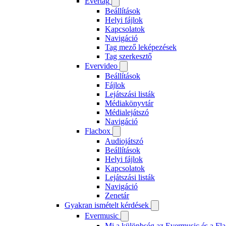
Evertag
Beállítások
Helyi fájlok
Kapcsolatok
Navigáció
Tag mező leképezések
Tag szerkesztő
Evervideo
Beállítások
Fájlok
Lejátszási listák
Médiakönyvtár
Médialejátszó
Navigáció
Flacbox
Audiojátszó
Beállítások
Helyi fájlok
Kapcsolatok
Lejátszási listák
Navigáció
Zenetár
Gyakran ismételt kérdések
Evermusic
Mi a különbség az Evermusic és a Fla