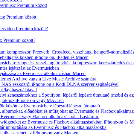
vermusic Premium között
rtag Premium között
vervideo Prémium között?
ox Premium között?
n: kompresszor, Freeverb, Crossfeed, visszhang, hangerő-normalizálá
nehallgatás közben iPhone-on, iPaden és Macen
icban: zengetés, visszhang, torzítás, kompresszor, keresztátfedés és 
tes lejátszást az Evermusicban
s lejátszása az Evermusic alkalmazásban Macen
Internet Archive vagy a Live Music Archive számára
x / NAS eszközről iPhone-on a Kodi DLNA szerver segítségével
arPlay használatával
yi zeneszámokhoz a Spotifyon: lépésről lépésre útmutató (mobil és asz
fájlokhoz iPhone-on vagy MAC-en
ök között az Evermusicben: lépésről lépésre útmutató
at, albumokat, előadókat és műfajokat az Evermusic és Flacbox alkalma
 Evermusic vagy Flacbox alkalmazásból a Last.fm-re
t widgeteket az Evermusic és Flacbox alkalmazásokban iPhone-on és 
tár importálása az Evermusic és Flacbox alkalmazásokba
hallgass zenét az iPhone-on vagy Mac-en