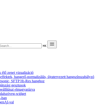
⌘
K
élő zenei vizualizáció
effektek, hangerő-normalizálás, újratervezett hangszínszabályzó
 Subsonic, SFTP Hi-Res hanghoz
ejátszási gesztusok
beállításai elmagyarázva
s dalszöveg-widget
6-ban
penAI-val