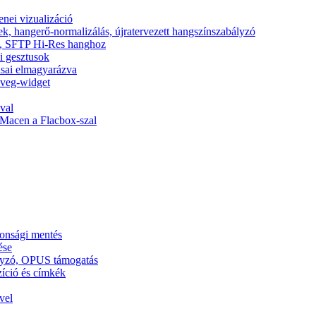
nei vizualizáció
ek, hangerő-normalizálás, újratervezett hangszínszabályzó
nic, SFTP Hi-Res hanghoz
si gesztusok
tásai elmagyarázva
zöveg-widget
val
Macen a Flacbox-szal
tonsági mentés
ése
ályzó, OPUS támogatás
zíció és címkék
vel