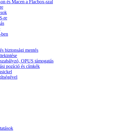
on és Macen a Flacbox-szal
re
usok
S-re
zás
e
5-ben
és biztonsági mentés
ttekintése
ínszabályzó, OPUS támogatás
ási pozíció és címkék
usickel
ítségével
tatások