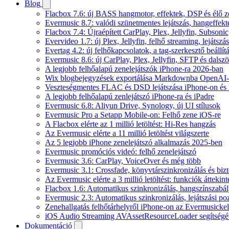
Blog
Flacbox 7.6: új BASS hangmotor, effektek, DSP és élő ze
Evermusic 8.7: valódi szünetmentes lejátszás, hangeffekt
Flacbox 7.4: Újraépített CarPlay, Plex, Jellyfin, Subso
Evervideo 1.7: új Plex, Jellyfin, felhő streaming, lejátszá
Evertag 4.2: új felhőkapcsolatok, a tag-szerkesztő beállí
Evermusic 8.6: új CarPlay, Plex, Jellyfin, SFTP és dals
A legjobb felhőalapú zenelejátszók iPhone-ra 2026-ban
Wix blogbejegyzések exportálása Markdownba OpenAI-
Veszteségmentes FLAC és DSD lejátszása iPhone-on és 
A legjobb felhőalapú zenlejátszó iPhone-ra és iPadre
Evermusic 6.8: Aliyun Drive, Synology, új UI stílusok
Evermusic Pro a Setapp Mobile-on: Felhő zene iOS-re
A Flacbox elérte az 1 millió letöltést: Hi-Res hangzás
Az Evermusic elérte a 11 millió letöltést világszerte
Az 5 legjobb iPhone zenelejátszó alkalmazás 2025-ben
Evermusic promóciós videó: felhő zenelejátszó
Evermusic 3.6: CarPlay, VoiceOver és még több
Evermusic 3.1: Crossfade, könyvtárszinkronizálás és biz
Az Evermusic elérte a 3 millió letöltést: funkciók áttekint
Flacbox 1.6: Automatikus szinkronizálás, hangszínszab
Evermusic 2.3: Automatikus szinkronizálás, lejátszási po
Zenehallgatás felhőtárhelyről iPhone-on az Evermusickel
iOS Audio Streaming AVAssetResourceLoader segítségé
Dokumentáció