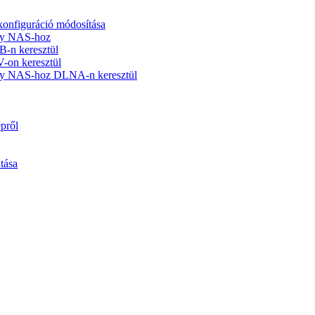
 konfiguráció módosítása
agy NAS-hoz
B-n keresztül
on keresztül
agy NAS-hoz DLNA-n keresztül
épről
tása