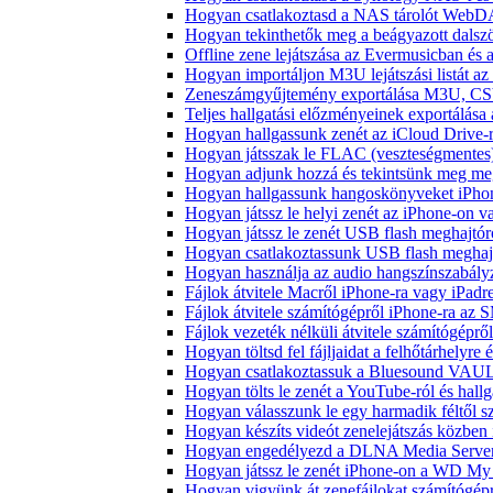
Hogyan csatlakoztasd a NAS tárolót WebDA
Hogyan tekinthetők meg a beágyazott dals
Offline zene lejátszása az Evermusicban és a
Hogyan importáljon M3U lejátszási listát a
Zeneszámgyűjtemény exportálása M3U, CS
Teljes hallgatási előzményeinek exportálása
Hogyan hallgassunk zenét az iCloud Drive-
Hogyan játsszak le FLAC (veszteségmentes
Hogyan adjunk hozzá és tekintsünk meg meg
Hogyan hallgassunk hangoskönyveket iPhon
Hogyan játssz le helyi zenét az iPhone-on 
Hogyan játssz le zenét USB flash meghajtór
Hogyan csatlakoztassunk USB flash meghajtót
Hogyan használja az audio hangszínszabály
Fájlok átvitele Macről iPhone-ra vagy iPadre
Fájlok átvitele számítógépről iPhone-ra az 
Fájlok vezeték nélküli átvitele számítógéprő
Hogyan töltsd fel fájljaidat a felhőtárhelyr
Hogyan csatlakoztassuk a Bluesound VAULT 
Hogyan tölts le zenét a YouTube-ról és hallg
Hogyan válasszunk le egy harmadik féltől s
Hogyan készíts videót zenelejátszás közben
Hogyan engedélyezd a DLNA Media Servert 
Hogyan játssz le zenét iPhone-on a WD M
Hogyan vigyünk át zenefájlokat számítógépr