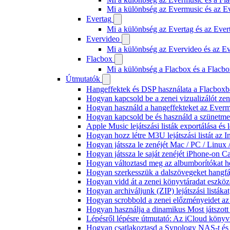
Mi a különbség az Evermusic és az E
Evertag
Mi a különbség az Evertag és az Eve
Evervideo
Mi a különbség az Evervideo és az E
Flacbox
Mi a különbség a Flacbox és a Flacb
Útmutatók
Hangeffektek és DSP használata a Flacboxba
Hogyan kapcsold be a zenei vizualizálót ze
Hogyan használd a hangeffekteket az Evermus
Hogyan kapcsold be és használd a szünetmen
Apple Music lejátszási listák exportálása é
Hogyan hozz létre M3U lejátszási listát az 
Hogyan játssza le zenéjét Mac / PC / Linu
Hogyan játssza le saját zenéjét iPhone-on C
Hogyan változtasd meg az albumborítókat hel
Hogyan szerkesszük a dalszövegeket hang
Hogyan vidd át a zenei könyvtáradat eszköz
Hogyan archiváljunk (ZIP) lejátszási listák
Hogyan scrobbold a zenei előzményeidet az
Hogyan használja a dinamikus Most játszot
Lépésről lépésre útmutató: Az iCloud könyv
Hogyan csatlakoztasd a Synology NAS-t és 