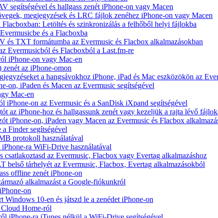
V segítségével és hallgass zenét iPhone-on vagy Macen
zövegek, megjegyzések és LRC fájlok zenéhez iPhone-on vagy Macen
 Flacboxban: Letöltés és szinkronizálás a felhőből helyi fájlokba
z Evermusicbe és a Flacboxba
V és TXT formátumba az Evermusic és Flacbox alkalmazásokban
 az Evermusicból és Flacboxból a Last.fm-re
ról iPhone-on vagy Mac-en
) zenét az iPhone-omon
jegyzéseket a hangsávokhoz iPhone, iPad és Mac eszközökön az Ever
e-on, iPaden és Macen az Evermusic segítségével
vagy Mac-en
ól iPhone-on az Evermusic és a SanDisk iXpand segítségével
 az iPhone-hoz és hallgassunk zenét vagy kezeljük a rajta lévő fájlok
zót iPhone-on, iPaden vagy Macen az Evermusic és Flacbox alkalmazá
 a Finder segítségével
SMB protokoll használatával
l iPhone-ra WiFi-Drive használatával
e és csatlakoztasd az Evermusic, Flacbox vagy Evertag alkalmazáshoz
belső tárhelyét az Evermusic, Flacbox, Evertag alkalmazásokból
ass offline zenét iPhone-on
zármazó alkalmazást a Google-fiókunkról
 iPhone-on
Windows 10-en és játszd le a zenédet iPhone-on
y Cloud Home-ról
ől iPhone-ra iTunes nélkül a WiFi-Drive segítségével