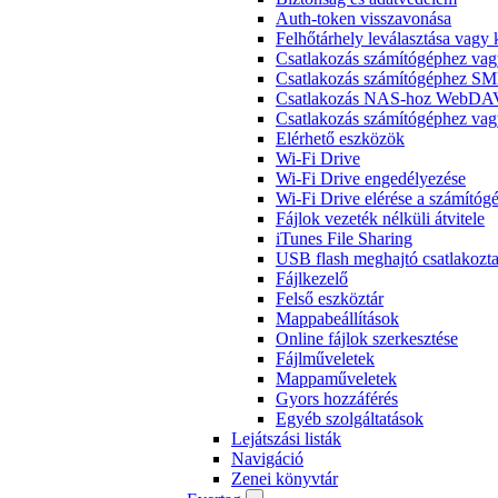
Auth-token visszavonása
Felhőtárhely leválasztása vagy
Csatlakozás számítógéphez v
Csatlakozás számítógéphez SM
Csatlakozás NAS-hoz WebDAV-
Csatlakozás számítógéphez v
Elérhető eszközök
Wi-Fi Drive
Wi-Fi Drive engedélyezése
Wi-Fi Drive elérése a számítóg
Fájlok vezeték nélküli átvitele
iTunes File Sharing
USB flash meghajtó csatlakozta
Fájlkezelő
Felső eszköztár
Mappabeállítások
Online fájlok szerkesztése
Fájlműveletek
Mappaműveletek
Gyors hozzáférés
Egyéb szolgáltatások
Lejátszási listák
Navigáció
Zenei könyvtár