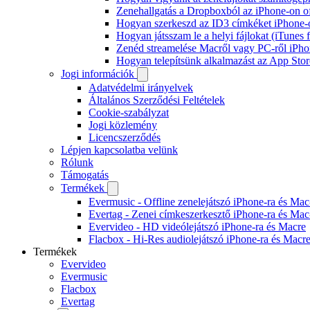
Zenehallgatás a Dropboxból az iPhone-on o
Hogyan szerkeszd az ID3 címkéket iPhone-
Hogyan játsszam le a helyi fájlokat (iTunes
Zenéd streamelése Macről vagy PC-ről iPho
Hogyan telepítsünk alkalmazást az App Store
Jogi információk
Adatvédelmi irányelvek
Általános Szerződési Feltételek
Cookie-szabályzat
Jogi közlemény
Licencszerződés
Lépjen kapcsolatba velünk
Rólunk
Támogatás
Termékek
Evermusic - Offline zenelejátszó iPhone-ra és Mac
Evertag - Zenei címkeszerkesztő iPhone-ra és Mac
Evervideo - HD videólejátszó iPhone-ra és Macre
Flacbox - Hi-Res audiolejátszó iPhone-ra és Macr
Termékek
Evervideo
Evermusic
Flacbox
Evertag