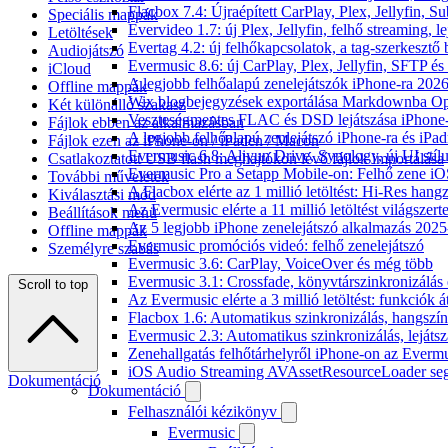
Flacbox 7.4: Újraépített CarPlay, Plex, Jellyfin,
Speciális mappák
Evervideo 1.7: új Plex, Jellyfin, felhő streaming, l
Letöltések
Evertag 4.2: új felhőkapcsolatok, a tag-szerkesztő 
Audiojátszó
Evermusic 8.6: új CarPlay, Plex, Jellyfin, SFTP é
iCloud
A legjobb felhőalapú zenelejátszók iPhone-ra 202
Offline mappák
Wix blogbejegyzések exportálása Markdownba O
Két különálló szakasz
Veszteségmentes FLAC és DSD lejátszása iPhone-
Fájlok ebben az alkalmazásban
A legjobb felhőalapú zenlejátszó iPhone-ra és iPad
Fájlok ezen az iPhone-on / iPaden / Macon
Evermusic 6.8: Aliyun Drive, Synology, új UI stíl
Csatlakoztatott USB flash meghajtókon lévő fájlok importálása
Evermusic Pro a Setapp Mobile-on: Felhő zene iO
További műveletek
A Flacbox elérte az 1 millió letöltést: Hi-Res hang
Kiválasztási mód
Az Evermusic elérte a 11 millió letöltést világszert
Beállítások menü
Az 5 legjobb iPhone zenelejátszó alkalmazás 202
Offline mappák
Evermusic promóciós videó: felhő zenelejátszó
Személyre szabás
Evermusic 3.6: CarPlay, VoiceOver és még több
Evermusic 3.1: Crossfade, könyvtárszinkronizálás 
Scroll to top
Az Evermusic elérte a 3 millió letöltést: funkciók á
Flacbox 1.6: Automatikus szinkronizálás, hangsz
Evermusic 2.3: Automatikus szinkronizálás, lejátsz
Zenehallgatás felhőtárhelyről iPhone-on az Everm
iOS Audio Streaming AVAssetResourceLoader seg
Dokumentáció
Dokumentáció
Felhasználói kézikönyv
Evermusic