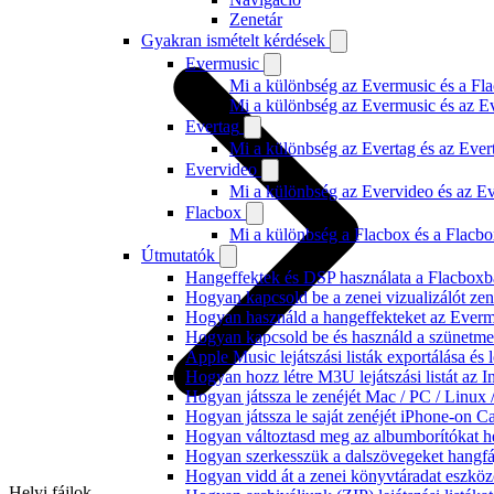
Zenetár
Gyakran ismételt kérdések
Evermusic
Mi a különbség az Evermusic és a Fla
Mi a különbség az Evermusic és az E
Evertag
Mi a különbség az Evertag és az Eve
Evervideo
Mi a különbség az Evervideo és az E
Flacbox
Mi a különbség a Flacbox és a Flacb
Útmutatók
Hangeffektek és DSP használata a Flacboxba
Hogyan kapcsold be a zenei vizualizálót ze
Hogyan használd a hangeffekteket az Evermus
Hogyan kapcsold be és használd a szünetmen
Apple Music lejátszási listák exportálása é
Hogyan hozz létre M3U lejátszási listát az 
Hogyan játssza le zenéjét Mac / PC / Linu
Hogyan játssza le saját zenéjét iPhone-on C
Hogyan változtasd meg az albumborítókat hel
Hogyan szerkesszük a dalszövegeket hang
Hogyan vidd át a zenei könyvtáradat eszköz
Helyi fájlok