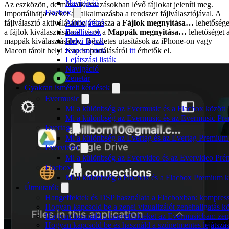
Navigáció
Az eszközön, de más alkalmazásokban lévő fájlokat jeleníti meg.
Flacbox
Importálhatja ezeket az alkalmazásba a rendszer fájlválasztójával. A
fájlválasztó aktiválásához válassza a
Fájlok megnyitása…
lehetősége
Audiojátszó
a fájlok kiválasztásához, vagy a
Mappák megnyitása…
lehetőséget 
Beállítások
mappák kiválasztásához. Részletes utasítások az iPhone-on vagy
Helyi fájlok
Macon tárolt helyi zene importálásáról
itt
érhetők el.
Kapcsolatok
Lejátszási listák
Navigáció
Zenetár
Gyakran ismételt kérdések
Evermusic
Mi a különbség az Evermusic és a Flacbox között
Mi a különbség az Evermusic és az Evermusic Pr
Evertag
Mi a különbség az Evertag és az Evertag Premium
Evervideo
Mi a különbség az Evervideo és az Evervideo Pré
Flacbox
Mi a különbség a Flacbox és a Flacbox Premium k
Útmutatók
Hangeffektek és DSP használata a Flacboxban: kompressz
Hogyan kapcsold be a zenei vizualizálót zenehallgatás 
Hogyan használd a hangeffekteket az Evermusicban: zenge
Hogyan kapcsold be és használd a szünetmentes lejátszá