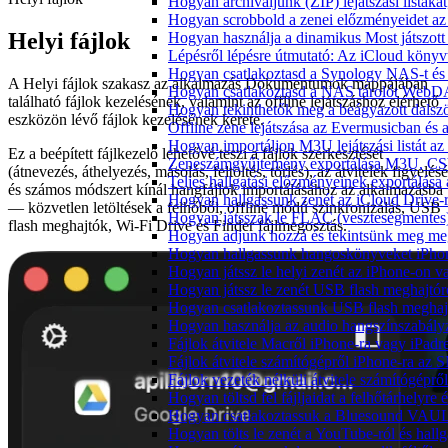
Hogyan archiváljunk (ZIP) lejátszási listák
Hogyan scrobbold a zenei előzményeidet az
Helyi fájlok
Hogyan használja a dinamikus Most játszot
Lépésről lépésre útmutató: Az iCloud könyv
Hogyan csatlakoztasd a Synology NAS-t és 
A Helyi fájlok szakasz az alkalmazás Dokumentumok mappájában
Hogyan csatlakoztasd a NAS tárolót WebDA
található fájlok kezelésének, valamint az offline lejátszáshoz elérhető
Hogyan tekinthetők meg a beágyazott dals
eszközön lévő fájlok kezelésének kerete.
Offline zene lejátszása az Evermusicban és a
Hogyan importáljon M3U lejátszási listát a
Ez a beépített fájlkezelő lehetővé teszi a fájlok szerkesztését
Zeneszámgyűjtemény exportálása M3U, CS
(átnevezés, áthelyezés, másolás, feltöltés, törlés), az átvitelek figyelésé
Teljes hallgatási előzményeinek exportálása
és számos módszert kínál hangfájlok importálásához az alkalmazásba
Hogyan hallgassunk zenét az iCloud Drive-
— közvetlen letöltések a felhőből, offline módú szinkronizálás, USB
Hogyan játsszak le FLAC (veszteségmentes
flash meghajtók, Wi-Fi Drive és Finder fájlmegosztás.
Hogyan adjunk hozzá és tekintsünk meg meg
Hogyan hallgassunk hangoskönyveket iPhon
Hogyan játssz le helyi zenét az iPhone-on 
Hogyan játssz le zenét USB flash meghajtór
Hogyan csatlakoztassunk USB flash meghajtót
Hogyan használja az audio hangszínszabály
Fájlok átvitele Macről iPhone-ra vagy iPadre
Fájlok átvitele számítógépről iPhone-ra az 
Fájlok vezeték nélküli átvitele számítógéprő
Hogyan töltsd fel fájljaidat a felhőtárhelyr
Hogyan csatlakoztassuk a Bluesound VAULT 
Hogyan tölts le zenét a YouTube-ról és hallg