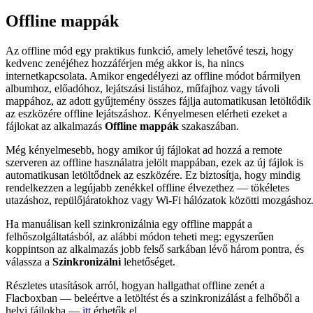
Offline mappák
Az offline mód egy praktikus funkció, amely lehetővé teszi, hogy
kedvenc zenéjéhez hozzáférjen még akkor is, ha nincs
internetkapcsolata. Amikor engedélyezi az offline módot bármilyen
albumhoz, előadóhoz, lejátszási listához, műfajhoz vagy távoli
mappához, az adott gyűjtemény összes fájlja automatikusan letöltődik
az eszközére offline lejátszáshoz. Kényelmesen elérheti ezeket a
fájlokat az alkalmazás
Offline mappák
szakaszában.
Még kényelmesebb, hogy amikor új fájlokat ad hozzá a remote
szerveren az offline használatra jelölt mappában, ezek az új fájlok is
automatikusan letöltődnek az eszközére. Ez biztosítja, hogy mindig
rendelkezzen a legújabb zenékkel offline élvezethez — tökéletes
utazáshoz, repülőjáratokhoz vagy Wi-Fi hálózatok közötti mozgáshoz
Ha manuálisan kell szinkronizálnia egy offline mappát a
felhőszolgáltatásból, az alábbi módon teheti meg: egyszerűen
koppintson az alkalmazás jobb felső sarkában lévő három pontra, és
válassza a
Szinkronizálni
lehetőséget.
Részletes utasítások arról, hogyan hallgathat offline zenét a
Flacboxban — beleértve a letöltést és a szinkronizálást a felhőből a
helyi fájlokba —
itt
érhetők el.