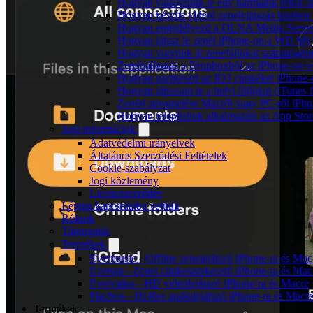
Hogyan válasszunk le egy harmadik féltől s
Hogyan készíts videót zenelejátszás közben
Hogyan engedélyezd a DLNA Media Servert 
Hogyan játssz le zenét iPhone-on a WD M
Hogyan vigyünk át zenefájlokat számítógépr
Zenehallgatás a Dropboxból az iPhone-on o
Hogyan szerkeszd az ID3 címkéket iPhone-
Hogyan játsszam le a helyi fájlokat (iTunes
Zenéd streamelése Macről vagy PC-ről iPho
Hogyan telepítsünk alkalmazást az App Store
Jogi információk
Adatvédelmi irányelvek
Általános Szerződési Feltételek
Cookie-szabályzat
Jogi közlemény
Licencszerződés
Lépjen kapcsolatba velünk
Rólunk
Támogatás
Termékek
Evermusic - Offline zenelejátszó iPhone-ra és Mac
Evertag - Zenei címkeszerkesztő iPhone-ra és Mac
Evervideo - HD videólejátszó iPhone-ra és Macre
Flacbox - Hi-Res audiolejátszó iPhone-ra és Macr
Termékek