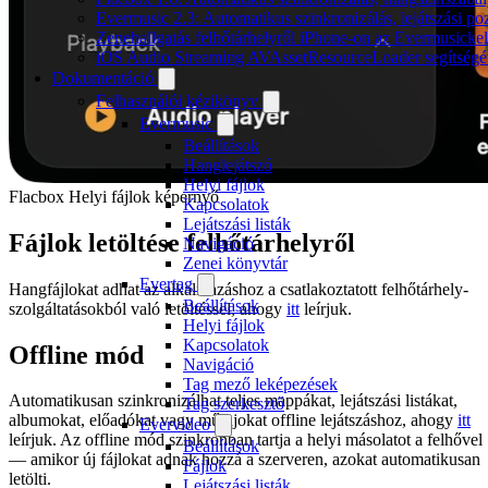
Evermusic 2.3: Automatikus szinkronizálás, lejátszási po
Zenehallgatás felhőtárhelyről iPhone-on az Evermusickel
iOS Audio Streaming AVAssetResourceLoader segítségé
Dokumentáció
Felhasználói kézikönyv
Evermusic
Beállítások
Hanglejátszó
Helyi fájlok
Flacbox Helyi fájlok képernyő
Kapcsolatok
Lejátszási listák
Fájlok letöltése felhőtárhelyről
Navigáció
Zenei könyvtár
Evertag
Hangfájlokat adhat az alkalmazáshoz a csatlakoztatott felhőtárhely-
Beállítások
szolgáltatásokból való letöltéssel, ahogy
itt
leírjuk.
Helyi fájlok
Kapcsolatok
Offline mód
Navigáció
Tag mező leképezések
Automatikusan szinkronizálhat teljes mappákat, lejátszási listákat,
Tag szerkesztő
albumokat, előadókat vagy műfajokat offline lejátszáshoz, ahogy
itt
Evervideo
leírjuk. Az offline mód szinkronban tartja a helyi másolatot a felhővel
Beállítások
— amikor új fájlokat adnak hozzá a szerveren, azokat automatikusan
Fájlok
letölti.
Lejátszási listák