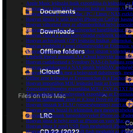
Apple Music lejátszási listák exportálása és lejátszása
Hogyan hozz létre M3U lejátszási listát az Internet Arc
Hogyan játssza le zenéjét Mac / PC / Linux / NAS eszk
Hogyan játssza le saját zenéjét iPhone-on CarPlay haszná
Hogyan változtasd meg az albumborítókat helyi zeneszámo
Hogyan szerkesszük a dalszövegeket hangfájlokhoz iP
Hogyan vidd át a zenei könyvtáradat eszközök között az 
Hogyan archiváljunk (ZIP) lejátszási listákat, albumoka
Hogyan scrobbold a zenei előzményeidet az Evermusic v
Hogyan használja a dinamikus Most játszott widgeteket
Lépésről lépésre útmutató: Az iCloud könyvtár importál
Hogyan csatlakoztasd a Synology NAS-t és hallgass zen
Hogyan csatlakoztasd a NAS tárolót WebDAV segítségév
Hogyan tekinthetők meg a beágyazott dalszövegek, meg
Offline zene lejátszása az Evermusicban és a Flacboxban: 
Hogyan importáljon M3U lejátszási listát az Evermusicb
Zeneszámgyűjtemény exportálása M3U, CSV és TXT for
Teljes hallgatási előzményeinek exportálása az Evermusi
Hogyan hallgassunk zenét az iCloud Drive-ról iPhone-
Hogyan játsszak le FLAC (veszteségmentes) zenét az i
Hogyan adjunk hozzá és tekintsünk meg megjegyzéseket
Hogyan hallgassunk hangoskönyveket iPhone-on, iPaden
Hogyan játssz le helyi zenét az iPhone-on vagy Mac-en
Hogyan játssz le zenét USB flash meghajtóról iPhone-on
Hogyan csatlakoztassunk USB flash meghajtót az iPhone-h