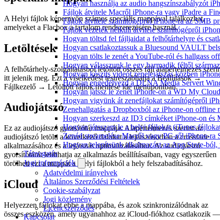
Hogyan használja az audio hangszínszabályzót iP
Fájlok átvitele Macről iPhone-ra vagy iPadre a Fin
A Helyi fájlok képernyőn számos speciális mappával találkozhat,
Fájlok átvitele számítógépről iPhone-ra az SMB pr
amelyeket a Flacbox a tartalom rendszerezésére használ.
Fájlok vezeték nélküli átvitele számítógépről iPho
Hogyan töltsd fel fájljaidat a felhőtárhelyre és c
Letöltések
Hogyan csatlakoztassuk a Bluesound VAULT belső 
Hogyan tölts le zenét a YouTube-ról és hallgass of
Hogyan válasszunk le egy harmadik féltől származ
A felhőtárhely-szolgáltatásból letöltött összes fájl alapértelmezés szeri
Hogyan készíts videót zenelejátszás közben iPhon
itt jelenik meg. Ezt a viselkedést testreszabhatja a Beállítások →
Hogyan engedélyezd a DLNA Media Servert Window
Fájlkezelő → Letöltött fájlok mentése ide menüpontban.
Hogyan játssz le zenét iPhone-on a WD My Clou
Hogyan vigyünk át zenefájlokat számítógépről iPh
Audiojátszó
Zenehallgatás a Dropboxból az iPhone-on offline
Hogyan szerkeszd az ID3 címkéket iPhone-on és
Hogyan játsszam le a helyi fájlokat (iTunes fájlok
Ez az audiojátszó gyorsítótár mappája. Alapértelmezés szerint az
Zenéd streamelése Macről vagy PC-ről iPhone-ra
audiojátszó letölti a következő dalokat a lejátszósorban a crossfade
Hogyan telepítsünk alkalmazást az App Store-ból, 
alkalmazásához és a lejátszás optimalizálásához. Az audiojátszó
Támogatás
gyorsítótárát letilthatja az alkalmazás beállításaiban, vagy egyszerűen
Jogi információk
törölheti ezt a mappát a Helyi fájlokból a hely felszabadításához.
Adatvédelmi irányelvek
Általános Szerződési Feltételek
iCloud
Cookie-szabályzat
Jogi közlemény
Helyezzen fájlokat ebbe a mappába, és azok szinkronizálódnak az
Licencszerződés
összes eszközén, amely ugyanahhoz az iCloud-fiókhoz csatlakozik 
Kapcsolat