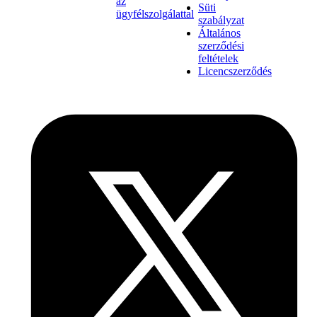
az
Süti
ügyfélszolgálattal
szabályzat
Általános
szerződési
feltételek
Licencszerződés