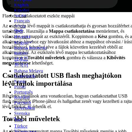
English
Español
Suomi
Flacbox Csatlakoztatott eszköz mappái
Français
Az eszközén lévő mappát is csatlakoztathatja és gyorsan hozzáférhet 
עברית
tartalmához. Használja a
Mappa csatlakoztatása
menüelemet, és
हिन्दी
válasszon egy mappát az eszközéről. Koppintson a
Kész
gombra, és a
Hrvatski
alkalmazás létrehoz egy hivatkozást ahhoz a mappához olvasási / írási
Magyar
hozzáféréssel, lehetővé téve a fájlok közvetlen kezelését ebből az
Bahasa Indonesia
alkalmazásból. Az eszközén lévő mappa lecsatlakoztatásához
Italiano
koppintson a
További műveletek
gombra és válassza a
Kibővítés
日本語
megszüntetése
lehetőséget.
한국어
Bahasa Melayu
Csatlakoztatott USB flash meghajtókon
Nederlands
Norsk
lévő fájlok importálása
Polski
Português
Részletes utasítások arra vonatkozóan, hogyan csatlakoztathat USB
Română
flash meghajtót iPhone-jához és hallgathat zenét vagy kezelheti a rajta
Русский
lévő fájlokat,
itt
érhetők el.
Slovenčina
Svenska
További műveletek
ไทย
Türkçe
Українська
Az aktuálisan megnyitott mappa További műveletek menüje a jobb