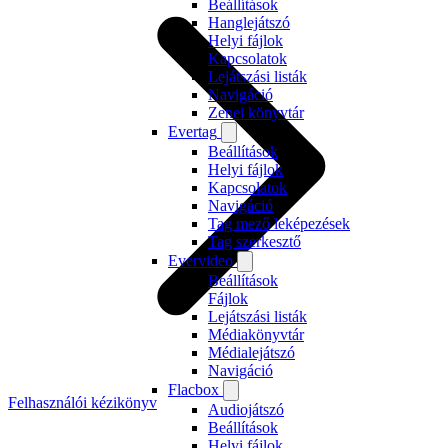
Beállítások
Hanglejátszó
Helyi fájlok
Kapcsolatok
Lejátszási listák
Navigáció
Zenei könyvtár
Evertag
Beállítások
Helyi fájlok
Kapcsolatok
Navigáció
Tag mező leképezések
Tag szerkesztő
Evervideo
Beállítások
Fájlok
Lejátszási listák
Médiakönyvtár
Médialejátszó
Navigáció
Flacbox
Felhasználói kézikönyv
Audiojátszó
Beállítások
Helyi fájlok