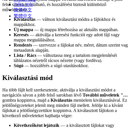
Tiếng Việt
felső sarokban található, és hozzáférést biztosít különböző
műveletekhez.
简体中文
繁體中文
Kiválasztás
— váltson kiválasztási módra a fájlokhoz és
mappákhoz.
Új mappa
— új mappa létrehozása az aktuális mappában.
Keresés
— aktiválja a keresési funkciót egy adott fájl vagy
mappa megtalálásához.
Rendezés
— szervezze a fájlokat név, méret, dátum szerint va
metaadatok alapján.
Lista / Rács
— változtassa meg a tartalom megjelenítését
táblázatos nézetről rácsos nézetre (vagy fordítva).
Súgó
— hozzáférés a súgó utasításokhoz.
Kiválasztási mód
Ha több fájlt kell szerkesztenie, aktiválja a kiválasztási módot a
navigációs sávon a jobb felső sarokban lévő
További műveletek
"…
gombra koppintva, majd a
Kiválasztás
menüelem kiválasztásával. Ez
jelölőnégyzeteket jelenít meg minden fájl mellett. Jelölje ki a kívánt
fájlokat a jelölőnégyzetükre koppintva. A kiválasztott fájlokon a
következő műveleteket hajthatja végre:
Következőként lejátszik
— a kiválasztott fájlokat vagy