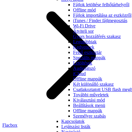
Fájlok letöltése felhőtárhelyről
Offline mód
Fájlok importálása az eszközről
iTunes / Finder fájlmegosztás
Wi-Fi Drive
Átviteli sor
Gyors hozzáférés szakasz
Legutóbbiak
Kedvencek
Felső eszköztár
Speciális mappák
Letöltések
Audiojátszó
iCloud
Offline mappák
Két különálló szakasz
Csatlakoztatott USB flash megh
További műveletek
Kiválasztási mód
Beállítások menü
Offline mappák
Személyre szabás
Kapcsolatok
Flacbox
Lejátszási listák
Navigáció