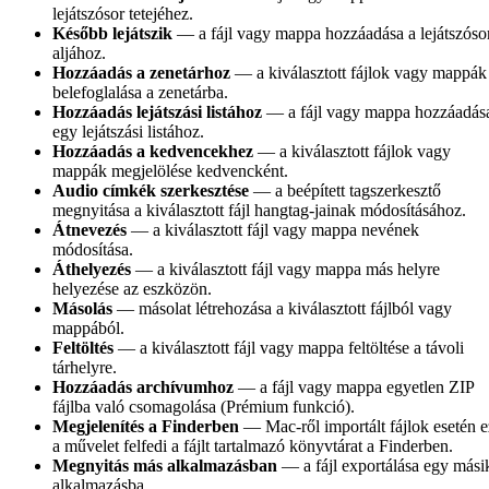
lejátszósor tetejéhez.
Később lejátszik
— a fájl vagy mappa hozzáadása a lejátszóso
aljához.
Hozzáadás a zenetárhoz
— a kiválasztott fájlok vagy mappák
belefoglalása a zenetárba.
Hozzáadás lejátszási listához
— a fájl vagy mappa hozzáadás
egy lejátszási listához.
Hozzáadás a kedvencekhez
— a kiválasztott fájlok vagy
mappák megjelölése kedvencként.
Audio címkék szerkesztése
— a beépített tagszerkesztő
megnyitása a kiválasztott fájl hangtag-jainak módosításához.
Átnevezés
— a kiválasztott fájl vagy mappa nevének
módosítása.
Áthelyezés
— a kiválasztott fájl vagy mappa más helyre
helyezése az eszközön.
Másolás
— másolat létrehozása a kiválasztott fájlból vagy
mappából.
Feltöltés
— a kiválasztott fájl vagy mappa feltöltése a távoli
tárhelyre.
Hozzáadás archívumhoz
— a fájl vagy mappa egyetlen ZIP
fájlba való csomagolása (Prémium funkció).
Megjelenítés a Finderben
— Mac-ről importált fájlok esetén e
a művelet felfedi a fájlt tartalmazó könyvtárat a Finderben.
Megnyitás más alkalmazásban
— a fájl exportálása egy mási
alkalmazásba.