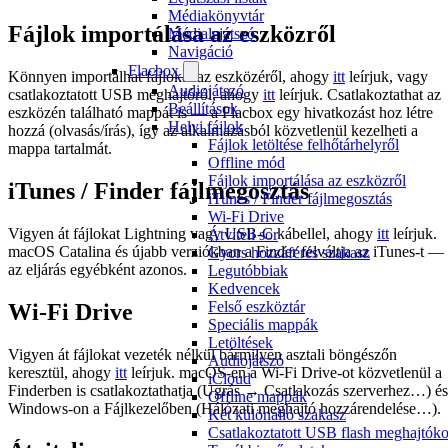
Médiakönyvtár
Fájlok importálása az eszközről
Médialejátszó
Navigáció
Flacbox
Könnyen importálhat fájlokat az eszközéről, ahogy
itt
leírjuk, vagy
Audiojátszó
csatlakoztatott USB meghajtóról, ahogy
itt
leírjuk. Csatlakoztathat az
Beállítások
eszközén található mappát is — a Flacbox egy hivatkozást hoz létre
Helyi fájlok
hozzá (olvasás/írás), így az alkalmazásból közvetlenül kezelheti a
Fájlok letöltése felhőtárhelyről
mappa tartalmát.
Offline mód
Fájlok importálása az eszközről
iTunes / Finder fájlmegosztás
iTunes / Finder fájlmegosztás
Wi-Fi Drive
Vigyen át fájlokat Lightning vagy USB-C kábellel, ahogy
itt
leírjuk.
Átviteli sor
macOS Catalina és újabb verziókban a Finder felváltja az iTunes-t —
Gyors hozzáférés szakasz
az eljárás egyébként azonos.
Legutóbbiak
Kedvencek
Felső eszköztár
Wi-Fi Drive
Speciális mappák
Letöltések
Vigyen át fájlokat vezeték nélkül bármilyen asztali böngészőn
Audiojátszó
keresztül, ahogy
itt
leírjuk. macOS-en a Wi-Fi Drive-ot közvetlenül a
iCloud
Finderben is csatlakoztathatja (Ugrás → Csatlakozás szerverhez…) és
Offline mappák
Windows-on a Fájlkezelőben (Hálózati meghajtó hozzárendelése…).
Két különálló szakasz
Csatlakoztatott USB flash meghajtóko