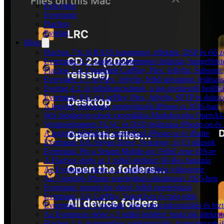
Evervideo
Evermusic
Flacbox
Evertag
Blog
Flacbox 7.6: új BASS hangmotor, effektek, DSP és élő ze
Evermusic 8.7: valódi szünetmentes lejátszás, hangeffekt
Flacbox 7.4: Újraépített CarPlay, Plex, Jellyfin, Subso
Evervideo 1.7: új Plex, Jellyfin, felhő streaming, lejátszá
Evertag 4.2: új felhőkapcsolatok, a tag-szerkesztő beállí
Evermusic 8.6: új CarPlay, Plex, Jellyfin, SFTP és dals
A legjobb felhőalapú zenelejátszók iPhone-ra 2026-ban
Wix blogbejegyzések exportálása Markdownba OpenAI-
Veszteségmentes FLAC és DSD lejátszása iPhone-on és 
A legjobb felhőalapú zenlejátszó iPhone-ra és iPadre
Evermusic 6.8: Aliyun Drive, Synology, új UI stílusok
Evermusic Pro a Setapp Mobile-on: Felhő zene iOS-re
A Flacbox elérte az 1 millió letöltést: Hi-Res hangzás
Az Evermusic elérte a 11 millió letöltést világszerte
Az 5 legjobb iPhone zenelejátszó alkalmazás 2025-ben
Evermusic promóciós videó: felhő zenelejátszó
Evermusic 3.6: CarPlay, VoiceOver és még több
Evermusic 3.1: Crossfade, könyvtárszinkronizálás és biz
Az Evermusic elérte a 3 millió letöltést: funkciók áttekint
Flacbox 1.6: Automatikus szinkronizálás, hangszínszab