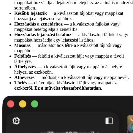
mappákat hozzáadja a lejátszósor tetejéhez az aktuális rendezés
sorrendben.
Később lejátszik
— a kiválasztott fájlokat vagy mappákat
hozzáadja a lejátszósor aljához.
Hozzáadás a zenetárhoz
— a kiválasztott fájlokat vagy
mappákat belefoglalja a zenetárba.
Hozzáadás lejátszási listához
— a kiválasztott fájlokat vagy
mappákat hozzáadja egy lejátszási listához.
Másolás
— másolatot hoz létre a kiválasztott fájlból vagy
mappából.
Feltöltés
— feltölti a kiválasztott fájlt vagy mappát a távoli
tárhelyre.
Áthelyezés
— a kiválasztott fájlt vagy mappát más helyre
helyezi az eszközön.
Átnevezés
— módosítja a kiválasztott fájl vagy mappa nevét.
Törlés
— eltávolítja a kiválasztott fájlt vagy mappát az
eszközről.
Ez a művelet visszafordíthatatlan.