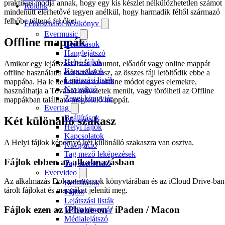
praktikus módja annak, hogy egy kis készlet nélkülözhetetlen számot
Rólunk
mindenütt elérhetővé tegyen anélkül, hogy harmadik féltől származó
felhőbe töltené fel őket.
Felhasználói kézikönyv
Evermusic
Offline mappák
Beállítások
Hanglejátszó
Helyi fájlok
Amikor egy lejátszási listát, albumot, előadót vagy online mappát
Kapcsolatok
offline használatra elérhetővé tesz, az összes fájl letöltődik ebbe a
Lejátszási listák
mappába. Ha le kell tiltania az offline módot egyes elemekre,
Navigáció
használhatja a További műveletek menüt, vagy törölheti az Offline
Zenei könyvtár
mappákban található megfelelő mappát.
Evertag
Beállítások
Két különálló szakasz
Helyi fájlok
Kapcsolatok
A Helyi fájlok képernyő két különálló szakaszra van osztva.
Navigáció
Tag mező leképezések
Fájlok ebben az alkalmazásban
Tag szerkesztő
Evervideo
Az alkalmazás Dokumentumok könyvtárában és az iCloud Drive-ban
Beállítások
tárolt fájlokat és mappákat jeleníti meg.
Fájlok
Lejátszási listák
Fájlok ezen az iPhone-on / iPaden / Macon
Médiakönyvtár
Médialejátszó