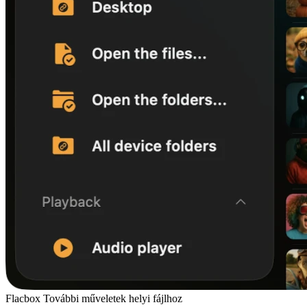
Flacbox További műveletek helyi fájlhoz