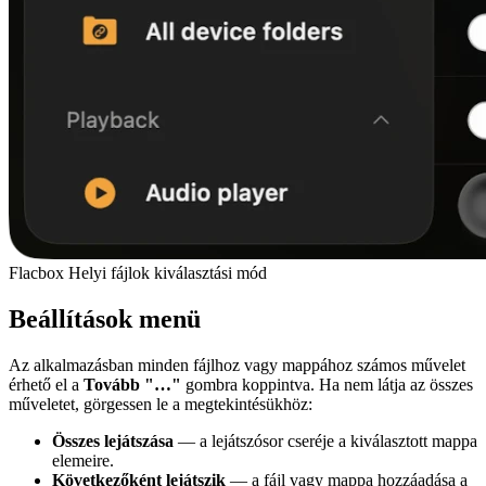
Flacbox Helyi fájlok kiválasztási mód
Beállítások menü
Az alkalmazásban minden fájlhoz vagy mappához számos művelet
érhető el a
Tovább
"…"
gombra koppintva. Ha nem látja az összes
műveletet, görgessen le a megtekintésükhöz:
Összes lejátszása
— a lejátszósor cseréje a kiválasztott mappa
elemeire.
Következőként lejátszik
— a fájl vagy mappa hozzáadása a