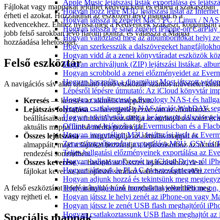
Apple Music lejátszási listák exportálása és lejá
Fájlokat vagy mappákat jelölhet kedvencként és ebben a szakaszban
Hogyan hozz létre M3U lejátszási listát az Intern
érheti el azokat. Hozzáadhat az eszközén lévő mappát is a
Hogyan játssza le zenéjét Mac / PC / Linux / NA
kedvencekhez. Ehhez nyissa meg a Kedvencek szakaszt, koppintson 
Hogyan játssza le saját zenéjét iPhone-on CarPlay 
jobb felső sarokban lévő három pontra, és válassza a Mappa
Hogyan változtasd meg az albumborítókat helyi zen
hozzáadása lehetőséget.
Hogyan szerkesszük a dalszövegeket hangfájlok
Hogyan vidd át a zenei könyvtáradat eszközök köz
Felső eszköztár
Hogyan archiváljunk (ZIP) lejátszási listákat, al
Hogyan scrobbold a zenei előzményeidet az Everm
Hogyan használja a dinamikus Most játszott widg
A navigációs sáv alatt található felső eszköztár számos műveletet kínál
Lépésről lépésre útmutató: Az iCloud könyvtár im
Hogyan csatlakoztasd a Synology NAS-t és hallga
Keresés
— keresés az aktuális mappában.
Hogyan csatlakoztasd a NAS tárolót WebDAV segí
Lejátszás folytatása
— ha engedélyezve van az alkalmazás
Hogyan tekinthetők meg a beágyazott dalszövege
beállításaiban, ez a funkció visszaállítja az audiojátszó sorát és 
Offline zene lejátszása az Evermusicban és a Flacb
aktuális mappa utolsó média pozícióját.
Hogyan importáljon M3U lejátszási listát az Ever
Összes lejátszása
— megvizsgálja az aktuális mappát és
Zeneszámgyűjtemény exportálása M3U, CSV és T
almappáit, majd a fájlokat hozzáadja a lejátszósorhoz az aktuáli
Teljes hallgatási előzményeinek exportálása az Ev
rendezési sorrendben.
Hogyan hallgassunk zenét az iCloud Drive-ról iP
Összes keverése
— hasonló az Összes lejátszásához, de a
Hogyan játsszak le FLAC (veszteségmentes) zené
fájlokat kever az audiojátszó sorához való hozzáadás előtt.
Hogyan adjunk hozzá és tekintsünk meg megjegyzé
A felső eszköztárat lefelé irányuló húzó mozdulattal jelenítheti meg
Hogyan hallgassunk hangoskönyveket iPhone-on, 
vagy rejtheti el.
Hogyan játssz le helyi zenét az iPhone-on vagy M
Hogyan játssz le zenét USB flash meghajtóról iPh
Hogyan csatlakoztassunk USB flash meghajtót az iP
Speciális mappák