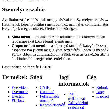
Személyre szabás
Az alkalmazás beállításainak megnyitásával és a Személyre szabás →
Helyi fájlok képernyő stílusa menüponthoz navigálva konfigurálhatja 
Helyi fájlok megjelenítését. Elérhető lehetőségek:
Sima menü
— az alkalmazás Dokumentumok könyvtárában
lévő mappákat közvetlenül jeleníti meg.
Csoportosított menü
— a képernyő tartalmát kategóriák szerin
csoportosítva jeleníti meg (Gyors hozzáférés, Speciális mappák
Fájlok ebben az alkalmazásban, Fájlok ezen az eszközön stb.) 
áttekinthetőbb megjelenítés érdekében.
Last updated on
február 1, 2020
Termékek
Súgó
Jogi
Cég
információk
Evervideo
GYIK
Rólunk
Evermusic
Útmutató
Blog
Jogi
Evertag
Felhasználói
Kapcsol
nyilatkozat
Flacbox
útmutató
Adatvédelmi
Kapcsolatfelvétel
szabályzat