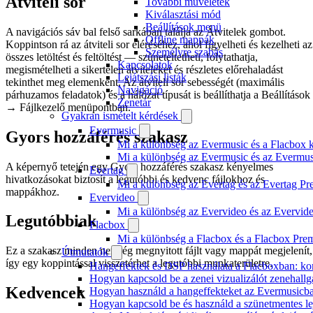
Átviteli sor
További műveletek
Kiválasztási mód
Beállítások menü
A navigációs sáv bal felső sarkában találja az Átvitelek gombot.
Offline mappák
Koppintson rá az átviteli sor eléréséhez, ahol figyelheti és kezelheti az
Személyre szabás
összes letöltést és feltöltést — szüneteltetheti, folytathatja,
Kapcsolatok
megismételheti a sikertelen átviteleket és részletes előrehaladást
Lejátszási listák
tekinthet meg elemenként. Az átviteli sor sebességét (maximális
Navigáció
párhuzamos feladatok) és a hálózat típusát is beállíthatja a Beállítások
Zenetár
→ Fájlkezelő menüpontban.
Gyakran ismételt kérdések
Evermusic
Gyors hozzáférés szakasz
Mi a különbség az Evermusic és a Flacbox k
Mi a különbség az Evermusic és az Evermu
A képernyő tetején egy Gyors hozzáférés szakasz kényelmes
Evertag
hivatkozásokat biztosít a legutóbbi és kedvenc fájlokhoz és
Mi a különbség az Evertag és az Evertag P
mappákhoz.
Evervideo
Mi a különbség az Evervideo és az Evervid
Legutóbbiak
Flacbox
Mi a különbség a Flacbox és a Flacbox Pre
Ez a szakasz minden nemrég megnyitott fájlt vagy mappát megjelenít,
Útmutatók
így egy koppintással visszatérhet a legutóbbi munkaterületre.
Hangeffektek és DSP használata a Flacboxban: kom
Hogyan kapcsold be a zenei vizualizálót zenehall
Kedvencek
Hogyan használd a hangeffekteket az Evermusicban:
Hogyan kapcsold be és használd a szünetmentes le