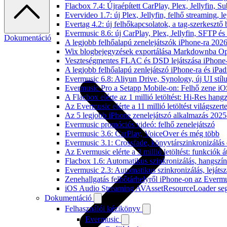
Flacbox 7.4: Újraépített CarPlay, Plex, Jellyfin,
Evervideo 1.7: új Plex, Jellyfin, felhő streaming, l
Evertag 4.2: új felhőkapcsolatok, a tag-szerkesztő 
Evermusic 8.6: új CarPlay, Plex, Jellyfin, SFTP é
Dokumentáció
A legjobb felhőalapú zenelejátszók iPhone-ra 202
Wix blogbejegyzések exportálása Markdownba O
Veszteségmentes FLAC és DSD lejátszása iPhone-
A legjobb felhőalapú zenlejátszó iPhone-ra és iPad
Evermusic 6.8: Aliyun Drive, Synology, új UI stíl
Evermusic Pro a Setapp Mobile-on: Felhő zene iO
A Flacbox elérte az 1 millió letöltést: Hi-Res hang
Az Evermusic elérte a 11 millió letöltést világszert
Az 5 legjobb iPhone zenelejátszó alkalmazás 202
Evermusic promóciós videó: felhő zenelejátszó
Evermusic 3.6: CarPlay, VoiceOver és még több
Evermusic 3.1: Crossfade, könyvtárszinkronizálás 
Az Evermusic elérte a 3 millió letöltést: funkciók á
Flacbox 1.6: Automatikus szinkronizálás, hangsz
Evermusic 2.3: Automatikus szinkronizálás, lejátsz
Zenehallgatás felhőtárhelyről iPhone-on az Everm
iOS Audio Streaming AVAssetResourceLoader seg
Dokumentáció
Felhasználói kézikönyv
Evermusic