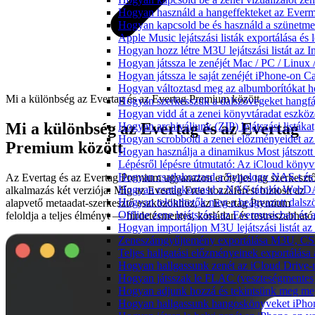
Hogyan használd a hangeffekteket az Evermus
Hogyan kapcsold be és használd a szünetmen
Apple Music lejátszási listák exportálása é
Hogyan hozz létre M3U lejátszási listát az 
Hogyan játssza le zenéjét Mac / PC / Linu
Hogyan játssza le saját zenéjét iPhone-on C
Hogyan változtasd meg az albumborítókat hel
Mi a különbség az Evertag és az Evertag Premium között
Hogyan szerkesszük a dalszövegeket hang
Hogyan vidd át a zenei könyvtáradat eszköz
Mi a különbség az Evertag és az Evertag
Hogyan archiváljunk (ZIP) lejátszási listák
Hogyan scrobbold a zenei előzményeidet az
Premium között
Hogyan használja a dinamikus Most játszot
Lépésről lépésre útmutató: Az iCloud könyv
Hogyan csatlakoztasd a Synology NAS-t és 
Az Evertag és az Evertag Premium ugyanazon erőteljes tag szerkeszt
Hogyan csatlakoztasd a NAS tárolót WebDA
alkalmazás két verziója. Míg az Evertag Free hozzáférést biztosít az
Hogyan tekinthetők meg a beágyazott dals
alapvető metaadat-szerkesztő eszközökhöz, az Evertag Premium
Offline zene lejátszása az Evermusicban és a
feloldja a teljes élményt — hirdetésmentes, korlátlan és testreszabható
Hogyan importáljon M3U lejátszási listát a
Zeneszámgyűjtemény exportálása M3U, CS
Teljes hallgatási előzményeinek exportálása
Hogyan hallgassunk zenét az iCloud Drive-
Hogyan játsszak le FLAC (veszteségmentes
Hogyan adjunk hozzá és tekintsünk meg meg
Hogyan hallgassunk hangoskönyveket iPhon