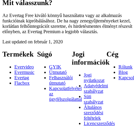
Mit válasszunk?
Az Evertag Free kiváló könnyű használatra vagy az alkalmazás
funkcióinak kipróbálásához. De ha nagy zenegyűjteményeket kezel,
korlátlan felhőintegrációt szeretne, és hirdetésmentes élményt részesít
előnyben, az Evertag Premium a legjobb választás.
Last updated on
február 1, 2020
Termékek
Súgó
Jogi
Cég
információk
Evervideo
GYIK
Rólunk
Evermusic
Útmutató
Blog
Jogi
Evertag
Felhasználói
Kapcsol
nyilatkozat
Flacbox
útmutató
Adatvédelmi
Kapcsolatfelvétel
szabályzat
az
Süti
ügyfélszolgálattal
szabályzat
Általános
szerződési
feltételek
Licencszerződés