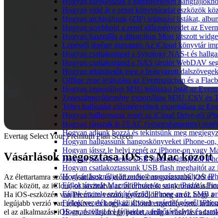
Hogyan szerkesszük a dalszövegeket hangfájlok
Hogyan vidd át a zenei könyvtáradat eszközök köz
Hogyan archiváljunk (ZIP) lejátszási listákat, al
Hogyan scrobbold a zenei előzményeidet az Everm
Hogyan használja a dinamikus Most játszott widg
Lépésről lépésre útmutató: Az iCloud könyvtár im
Hogyan csatlakoztasd a Synology NAS-t és hallga
Hogyan csatlakoztasd a NAS tárolót WebDAV segí
Hogyan tekinthetők meg a beágyazott dalszövege
Offline zene lejátszása az Evermusicban és a Flacb
Hogyan importáljon M3U lejátszási listát az Ever
Zeneszámgyűjtemény exportálása M3U, CSV és T
Teljes hallgatási előzményeinek exportálása az Ev
Hogyan hallgassunk zenét az iCloud Drive-ról iP
Hogyan játsszak le FLAC (veszteségmentes) zené
Hogyan adjunk hozzá és tekintsünk meg megjegyzé
Evertag Select Your Premium Plan Screen
Hogyan hallgassunk hangoskönyveket iPhone-on, 
Hogyan játssz le helyi zenét az iPhone-on vagy M
Vásárlások megosztása iOS és Mac között
Hogyan játssz le zenét USB flash meghajtóról iPh
Hogyan csatlakoztassunk USB flash meghajtót az iP
Hogyan használja az audio hangszínszabályzót iP
Az élettartamra szóló vásárlások és előfizetések megosztottak iOS és
Fájlok átvitele Macről iPhone-ra vagy iPadre a Fin
Mac között, az iCloud-ot használva az információk szinkronizálásáho
Fájlok átvitele számítógépről iPhone-ra az SMB pr
Ha iOS-eszközén van Premium verzió, győződjön meg arról, hogy a
Fájlok vezeték nélküli átvitele számítógépről iPho
legújabb verzió van telepítve, és hogy az iCloud engedélyezett. Indíts
Hogyan töltsd fel fájljaidat a felhőtárhelyre és c
el az alkalmazást iOS-en, és várjon egy percet, amíg a vásárlási adato