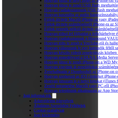
Hogyan játssz le helyi zenét az iPhone-on 
Hogyan játssz le zenét USB flash meghajtór
Hogyan csatlakoztassunk USB flash meghajtót
Hogyan használja az audio hangszínszabály
Fájlok átvitele Macről iPhone-ra vagy iPadre
Fájlok átvitele számítógépről iPhone-ra az 
Fájlok vezeték nélküli átvitele számítógéprő
Hogyan töltsd fel fájljaidat a felhőtárhelyr
Hogyan csatlakoztassuk a Bluesound VAULT 
Hogyan tölts le zenét a YouTube-ról és hallg
Hogyan válasszunk le egy harmadik féltől s
Hogyan készíts videót zenelejátszás közben
Hogyan engedélyezd a DLNA Media Servert 
Hogyan játssz le zenét iPhone-on a WD M
Hogyan vigyünk át zenefájlokat számítógépr
Zenehallgatás a Dropboxból az iPhone-on o
Hogyan szerkeszd az ID3 címkéket iPhone-
Hogyan játsszam le a helyi fájlokat (iTunes
Zenéd streamelése Macről vagy PC-ről iPho
Hogyan telepítsünk alkalmazást az App Store
Jogi információk
Adatvédelmi irányelvek
Általános Szerződési Feltételek
Cookie-szabályzat
Jogi közlemény