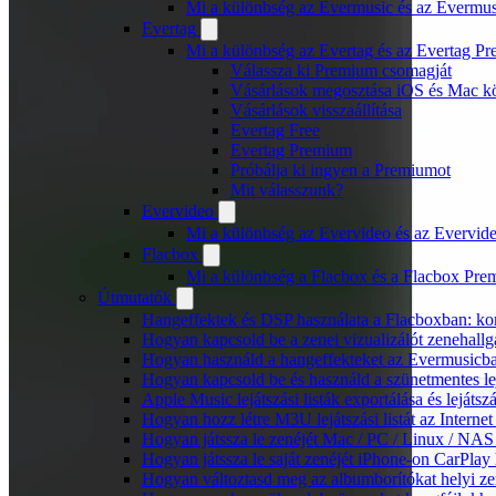
Mi a különbség az Evermusic és az Evermu
Evertag
Mi a különbség az Evertag és az Evertag P
Válassza ki Premium csomagját
Vásárlások megosztása iOS és Mac kö
Vásárlások visszaállítása
Evertag Free
Evertag Premium
Próbálja ki ingyen a Premiumot
Mit válasszunk?
Evervideo
Mi a különbség az Evervideo és az Evervid
Flacbox
Mi a különbség a Flacbox és a Flacbox Pre
Útmutatók
Hangeffektek és DSP használata a Flacboxban: kom
Hogyan kapcsold be a zenei vizualizálót zenehall
Hogyan használd a hangeffekteket az Evermusicban:
Hogyan kapcsold be és használd a szünetmentes le
Apple Music lejátszási listák exportálása és lejá
Hogyan hozz létre M3U lejátszási listát az Intern
Hogyan játssza le zenéjét Mac / PC / Linux / NA
Hogyan játssza le saját zenéjét iPhone-on CarPlay 
Hogyan változtasd meg az albumborítókat helyi zen