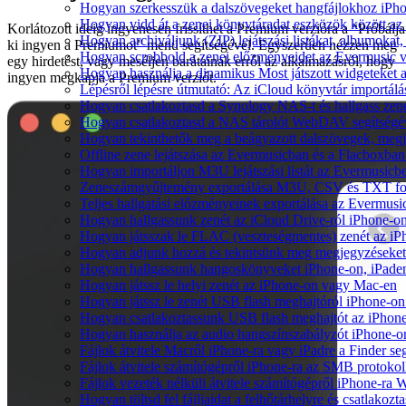
Hogyan szerkesszük a dalszövegeket hangfájlokhoz iP
Hogyan vidd át a zenei könyvtáradat eszközök között az 
Korlátozott ideig ingyenesen frissíthet a Premium verzióra a “Próbálja
Hogyan archiváljunk (ZIP) lejátszási listákat, albumoka
ki ingyen a Premiumot” menü segítségével. Egyszerűen nézzen meg
Hogyan scrobbold a zenei előzményeidet az Evermusic v
egy hirdetést, vagy meséljen barátainak erről az alkalmazásról, hogy
Hogyan használja a dinamikus Most játszott widgeteket
ingyen megkapja a Premium verziót.
Lépésről lépésre útmutató: Az iCloud könyvtár importál
Hogyan csatlakoztasd a Synology NAS-t és hallgass zen
Hogyan csatlakoztasd a NAS tárolót WebDAV segítségév
Hogyan tekinthetők meg a beágyazott dalszövegek, meg
Offline zene lejátszása az Evermusicban és a Flacboxban: 
Hogyan importáljon M3U lejátszási listát az Evermusicb
Zeneszámgyűjtemény exportálása M3U, CSV és TXT for
Teljes hallgatási előzményeinek exportálása az Evermusi
Hogyan hallgassunk zenét az iCloud Drive-ról iPhone-
Hogyan játsszak le FLAC (veszteségmentes) zenét az i
Hogyan adjunk hozzá és tekintsünk meg megjegyzéseket
Hogyan hallgassunk hangoskönyveket iPhone-on, iPaden
Hogyan játssz le helyi zenét az iPhone-on vagy Mac-en
Hogyan játssz le zenét USB flash meghajtóról iPhone-on
Hogyan csatlakoztassunk USB flash meghajtót az iPhone-h
Hogyan használja az audio hangszínszabályzót iPhone-o
Fájlok átvitele Macről iPhone-ra vagy iPadre a Finder se
Fájlok átvitele számítógépről iPhone-ra az SMB protokol
Fájlok vezeték nélküli átvitele számítógépről iPhone-ra 
Hogyan töltsd fel fájljaidat a felhőtárhelyre és csatlak