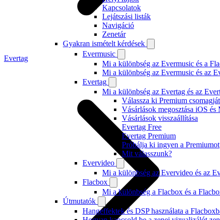
Kapcsolatok
Lejátszási listák
Navigáció
Zenetár
Gyakran ismételt kérdések
Evermusic
Evertag
Mi a különbség az Evermusic és a Fla
Mi a különbség az Evermusic és az E
Evertag
Mi a különbség az Evertag és az Eve
Válassza ki Premium csomagját
Vásárlások megosztása iOS és 
Vásárlások visszaállítása
Evertag Free
Evertag Premium
Próbálja ki ingyen a Premiumot
Mit válasszunk?
Evervideo
Mi a különbség az Evervideo és az E
Flacbox
Mi a különbség a Flacbox és a Flacb
Útmutatók
Hangeffektek és DSP használata a Flacboxba
Hogyan kapcsold be a zenei vizualizálót ze