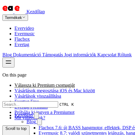
Kezdőlap
Termékek
Evervideo
Evermusic
Flacbox
Evertag
Blog
Dokumentáció
Támogatás
Jogi információk
Kapcsolat
Rólunk
On this page
Válassza ki Premium csomagját
Vásárlások megosztása iOS és Mac között
Vásárlások visszaállítása
Evertag Free
CTRL K
Evertag Premium
Próbálja ki ingyen a Premiumot
Kezdőlap
Mit válasszunk?
Blog
Flacbox 7.6: új BASS hangmotor, effektek, DSP és 
Scroll to top
Evermusic 8.7: valódi szünetmentes lejátszás, hang