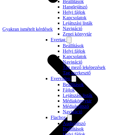
Beállítások
Hanglejátszó
Helyi fájlok
Kapcsolatok
Lejátszási listák
Navigáció
Gyakran ismételt kérdések
Zenei könyvtár
Evertag
Beállítások
Helyi fájlok
Kapcsolatok
Navigáció
Tag mező leképezések
Tag szerkesztő
Evervideo
Beállítások
Fájlok
Lejátszási listák
Médiakönyvtár
Médialejátszó
Navigáció
Flacbox
Audiojátszó
Beállítások
Helyi fájlok