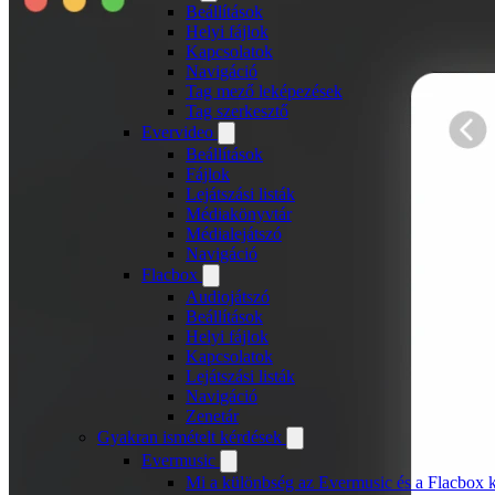
Beállítások
Helyi fájlok
Kapcsolatok
Navigáció
Tag mező leképezések
Tag szerkesztő
Evervideo
Beállítások
Fájlok
Lejátszási listák
Médiakönyvtár
Médialejátszó
Navigáció
Flacbox
Audiojátszó
Beállítások
Helyi fájlok
Kapcsolatok
Lejátszási listák
Navigáció
Zenetár
Gyakran ismételt kérdések
Evermusic
Mi a különbség az Evermusic és a Flacbox k