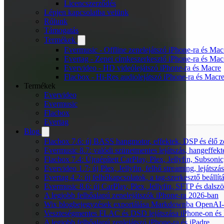
Licencszerződés
Lépjen kapcsolatba velünk
Rólunk
Támogatás
Termékek
Evermusic - Offline zenelejátszó iPhone-ra és Mac
Evertag - Zenei címkeszerkesztő iPhone-ra és Mac
Evervideo - HD videólejátszó iPhone-ra és Macre
Flacbox - Hi-Res audiolejátszó iPhone-ra és Macr
Termékek
Evervideo
Evermusic
Flacbox
Evertag
Blog
Flacbox 7.6: új BASS hangmotor, effektek, DSP és élő ze
Evermusic 8.7: valódi szünetmentes lejátszás, hangeffekt
Flacbox 7.4: Újraépített CarPlay, Plex, Jellyfin, Subso
Evervideo 1.7: új Plex, Jellyfin, felhő streaming, lejátszá
Evertag 4.2: új felhőkapcsolatok, a tag-szerkesztő beállí
Evermusic 8.6: új CarPlay, Plex, Jellyfin, SFTP és dals
A legjobb felhőalapú zenelejátszók iPhone-ra 2026-ban
Wix blogbejegyzések exportálása Markdownba OpenAI-
Veszteségmentes FLAC és DSD lejátszása iPhone-on és 
A legjobb felhőalapú zenlejátszó iPhone-ra és iPadre