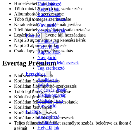
Hirdetéseket tartalmaz
Hanglejátszó
Több mint 120 audio tag szerkesztése
Helyi fájlok
Albumborítók szerkesztése
Kapcsolatok
Több fájl tömeges szerkesztése
Lejátszási listák
Karakterkódolási problémák javítása
Navigáció
1 felhőtárhely-szolgáltatás csatlakoztatása
Zenei könyvtár
Legfeljebb 10 kedvenc fájl hozzáadása
Evertag
Napi 20 automatikus tag keresési kérés
Beállítások
Napi 20 albumborító-keresés
Helyi fájlok
Csak alapvető személyre szabás
Kapcsolatok
Navigáció
Evertag Premium
Tag mező leképezések
Tag szerkesztő
Evervideo
Nincsenek hirdetések
Beállítások
Korlátlan tag szerkesztés
Fájlok
Korlátlan albumborító-szerkesztés
Lejátszási listák
Több fájl tömeges szerkesztése
Médiakönyvtár
Kódolási problémák javítása
Médialejátszó
Korlátlan felhőtárhely-kapcsolatok
Navigáció
Korlátlan kedvencek
Flacbox
Korlátlan tag keresések
Audiojátszó
Korlátlan albumborító-keresések
Beállítások
Teljes felhasználói felület személyre szabás, beleértve az ikont 
Helyi fájlok
a témát