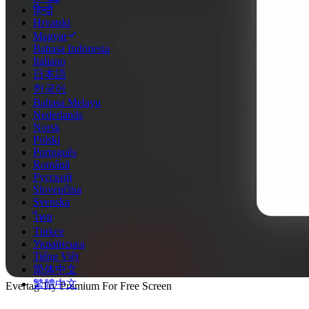
हिन्दी
Hrvatski
Magyar
Bahasa Indonesia
Italiano
日本語
한국어
Bahasa Melayu
Nederlands
Norsk
Polski
Português
Română
Русский
Slovenčina
Svenska
ไทย
Türkçe
Українська
Tiếng Việt
简体中文
繁體中文
Evertag Try Premium For Free Screen