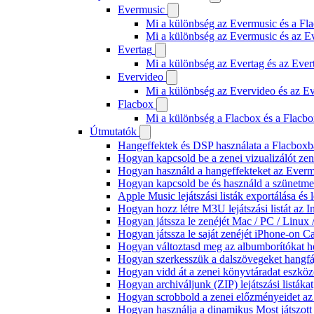
Evermusic
Mi a különbség az Evermusic és a Fla
Mi a különbség az Evermusic és az E
Evertag
Mi a különbség az Evertag és az Eve
Evervideo
Mi a különbség az Evervideo és az E
Flacbox
Mi a különbség a Flacbox és a Flacb
Útmutatók
Hangeffektek és DSP használata a Flacboxba
Hogyan kapcsold be a zenei vizualizálót ze
Hogyan használd a hangeffekteket az Evermus
Hogyan kapcsold be és használd a szünetmen
Apple Music lejátszási listák exportálása é
Hogyan hozz létre M3U lejátszási listát az 
Hogyan játssza le zenéjét Mac / PC / Linu
Hogyan játssza le saját zenéjét iPhone-on C
Hogyan változtasd meg az albumborítókat hel
Hogyan szerkesszük a dalszövegeket hang
Hogyan vidd át a zenei könyvtáradat eszköz
Hogyan archiváljunk (ZIP) lejátszási listák
Hogyan scrobbold a zenei előzményeidet az
Hogyan használja a dinamikus Most játszot