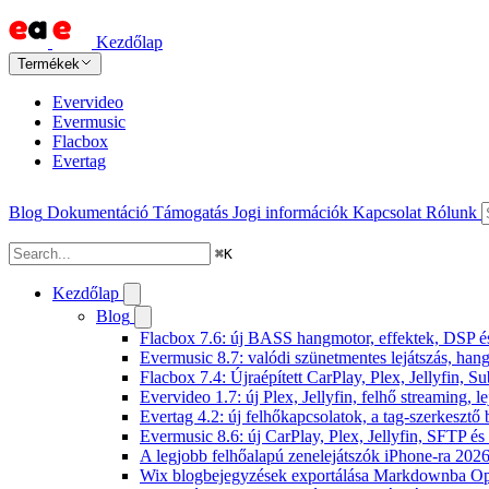
Kezdőlap
Termékek
Evervideo
Evermusic
Flacbox
Evertag
Blog
Dokumentáció
Támogatás
Jogi információk
Kapcsolat
Rólunk
⌘
K
Kezdőlap
Blog
Flacbox 7.6: új BASS hangmotor, effektek, DSP és 
Evermusic 8.7: valódi szünetmentes lejátszás, hang
Flacbox 7.4: Újraépített CarPlay, Plex, Jellyfin,
Evervideo 1.7: új Plex, Jellyfin, felhő streaming, l
Evertag 4.2: új felhőkapcsolatok, a tag-szerkesztő 
Evermusic 8.6: új CarPlay, Plex, Jellyfin, SFTP é
A legjobb felhőalapú zenelejátszók iPhone-ra 202
Wix blogbejegyzések exportálása Markdownba O