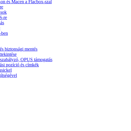
on és Macen a Flacbox-szal
re
usok
S-re
zás
e
5-ben
és biztonsági mentés
ttekintése
ínszabályzó, OPUS támogatás
ási pozíció és címkék
usickel
ítségével