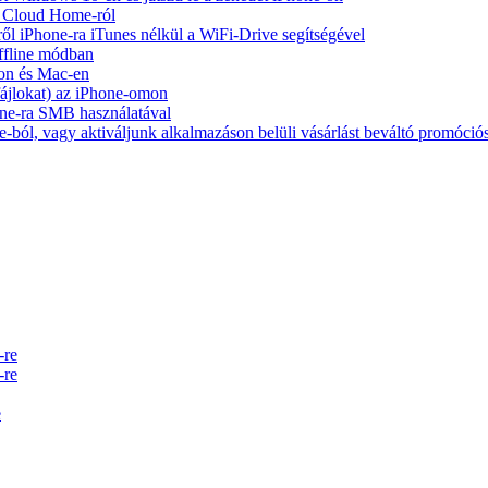
y Cloud Home-ról
ől iPhone-ra iTunes nélkül a WiFi-Drive segítségével
ffline módban
on és Mac-en
 fájlokat) az iPhone-omon
ne-ra SMB használatával
-ból, vagy aktiváljunk alkalmazáson belüli vásárlást beváltó promóció
-re
-re
e