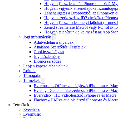
Hogyan játssz le zenét iPhone-on a WD M
Hogyan vigyünk át zenefájlokat számítógépr
Zenehallgatás a Dropboxból az iPhone-on o
Hogyan szerkeszd az ID3 címkéket iPhone-
Hogyan játsszam le a helyi fájlokat (iTunes
Zenéd streamelése Macről vagy PC-ről iPho
Hogyan telepítsünk alkalmazást az App Store
Jogi információk
Adatvédelmi irányelvek
Általános Szerződési Feltételek
Cookie-szabályzat
Jogi közlemény
Licencszerződés
Lépjen kapcsolatba velünk
Rólunk
Támogatás
Termékek
Evermusic - Offline zenelejátszó iPhone-ra és Mac
Evertag - Zenei címkeszerkesztő iPhone-ra és Mac
Evervideo - HD videólejátszó iPhone-ra és Macre
Flacbox - Hi-Res audiolejátszó iPhone-ra és Macr
Termékek
Evervideo
Evermusic