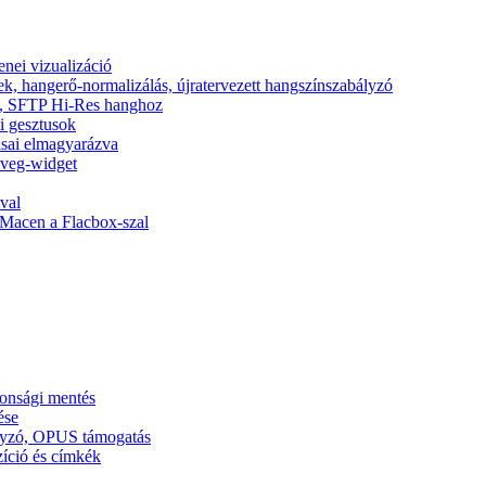
nei vizualizáció
ek, hangerő-normalizálás, újratervezett hangszínszabályzó
nic, SFTP Hi-Res hanghoz
si gesztusok
tásai elmagyarázva
zöveg-widget
val
Macen a Flacbox-szal
tonsági mentés
ése
ályzó, OPUS támogatás
zíció és címkék