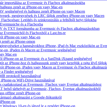
tár importálása az Evermusic és Flacbox alkalmazásokba
hallgass zenét az iPhone-on vagy Mac-en
V segítségével és hallgass zenét iPhone-on vagy Macen
zövegek, megjegyzések és LRC fájlok zenéhez iPhone-on vagy Macen
 Flacboxban: Letöltés és szinkronizálás a felhőből helyi fájlokba
z Evermusicbe és a Flacboxba
V és TXT formátumba az Evermusic és Flacbox alkalmazásokban
 az Evermusicból és Flacboxból a Last.fm-re
ról iPhone-on vagy Mac-en
) zenét az iPhone-omon
jegyzéseket a hangsávokhoz iPhone, iPad és Mac eszközökön az Ever
e-on, iPaden és Macen az Evermusic segítségével
vagy Mac-en
ól iPhone-on az Evermusic és a SanDisk iXpand segítségével
 az iPhone-hoz és hallgassunk zenét vagy kezeljük a rajta lévő fájlok
zót iPhone-on, iPaden vagy Macen az Evermusic és Flacbox alkalmazá
 a Finder segítségével
SMB protokoll használatával
l iPhone-ra WiFi-Drive használatával
e és csatlakoztasd az Evermusic, Flacbox vagy Evertag alkalmazáshoz
belső tárhelyét az Evermusic, Flacbox, Evertag alkalmazásokból
ass offline zenét iPhone-on
zármazó alkalmazást a Google-fiókunkról
 iPhone-on
Windows 10-en és játszd le a zenédet iPhone-on