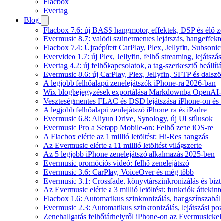
Flacbox
Evertag
Blog
Flacbox 7.6: új BASS hangmotor, effektek, DSP és élő ze
Evermusic 8.7: valódi szünetmentes lejátszás, hangeffekt
Flacbox 7.4: Újraépített CarPlay, Plex, Jellyfin, Subso
Evervideo 1.7: új Plex, Jellyfin, felhő streaming, lejátszá
Evertag 4.2: új felhőkapcsolatok, a tag-szerkesztő beállí
Evermusic 8.6: új CarPlay, Plex, Jellyfin, SFTP és dals
A legjobb felhőalapú zenelejátszók iPhone-ra 2026-ban
Wix blogbejegyzések exportálása Markdownba OpenAI-
Veszteségmentes FLAC és DSD lejátszása iPhone-on és 
A legjobb felhőalapú zenlejátszó iPhone-ra és iPadre
Evermusic 6.8: Aliyun Drive, Synology, új UI stílusok
Evermusic Pro a Setapp Mobile-on: Felhő zene iOS-re
A Flacbox elérte az 1 millió letöltést: Hi-Res hangzás
Az Evermusic elérte a 11 millió letöltést világszerte
Az 5 legjobb iPhone zenelejátszó alkalmazás 2025-ben
Evermusic promóciós videó: felhő zenelejátszó
Evermusic 3.6: CarPlay, VoiceOver és még több
Evermusic 3.1: Crossfade, könyvtárszinkronizálás és biz
Az Evermusic elérte a 3 millió letöltést: funkciók áttekint
Flacbox 1.6: Automatikus szinkronizálás, hangszínszab
Evermusic 2.3: Automatikus szinkronizálás, lejátszási po
Zenehallgatás felhőtárhelyről iPhone-on az Evermusickel