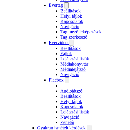
Evertag
Beállítások
Helyi fájlok
Kapcsolatok
Navigáció
Tag mező leképezések
Tag szerkesztő
Evervideo
Beállítások
Fájlok
Lejátszási listák
Médiakönyvtár
Médialejátszó
Navigáció
Flacbox
Audiojátszó
Beállítások
Helyi fájlok
Kapcsolatok
Lejátszási listák
Navigáció
Zenetár
Gyakran ismételt kérdések