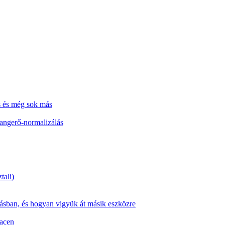
s és még sok más
hangerő-normalizálás
tali)
zásban, és hogyan vigyük át másik eszközre
Macen