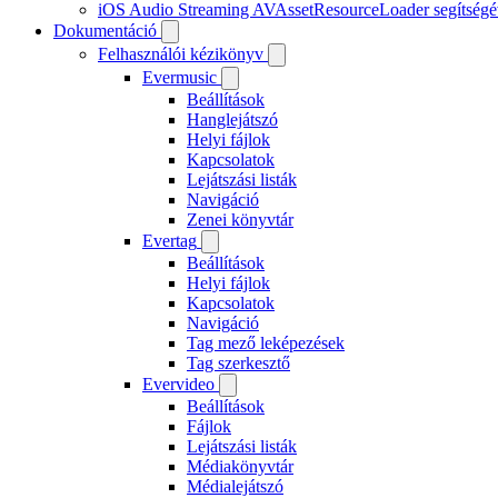
iOS Audio Streaming AVAssetResourceLoader segítségé
Dokumentáció
Felhasználói kézikönyv
Evermusic
Beállítások
Hanglejátszó
Helyi fájlok
Kapcsolatok
Lejátszási listák
Navigáció
Zenei könyvtár
Evertag
Beállítások
Helyi fájlok
Kapcsolatok
Navigáció
Tag mező leképezések
Tag szerkesztő
Evervideo
Beállítások
Fájlok
Lejátszási listák
Médiakönyvtár
Médialejátszó