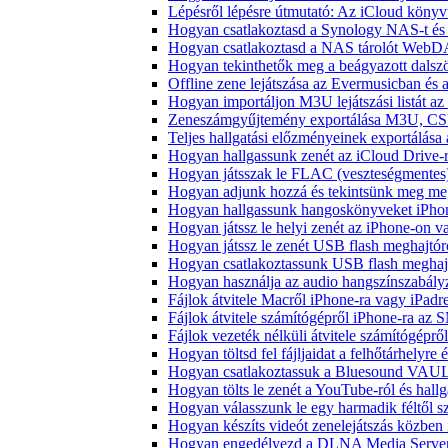
Lépésről lépésre útmutató: Az iCloud könyv
Hogyan csatlakoztasd a Synology NAS-t és 
Hogyan csatlakoztasd a NAS tárolót WebDA
Hogyan tekinthetők meg a beágyazott dals
Offline zene lejátszása az Evermusicban és a
Hogyan importáljon M3U lejátszási listát a
Zeneszámgyűjtemény exportálása M3U, CS
Teljes hallgatási előzményeinek exportálása
Hogyan hallgassunk zenét az iCloud Drive-
Hogyan játsszak le FLAC (veszteségmentes
Hogyan adjunk hozzá és tekintsünk meg meg
Hogyan hallgassunk hangoskönyveket iPhon
Hogyan játssz le helyi zenét az iPhone-on 
Hogyan játssz le zenét USB flash meghajtór
Hogyan csatlakoztassunk USB flash meghajtót
Hogyan használja az audio hangszínszabály
Fájlok átvitele Macről iPhone-ra vagy iPadre
Fájlok átvitele számítógépről iPhone-ra az 
Fájlok vezeték nélküli átvitele számítógéprő
Hogyan töltsd fel fájljaidat a felhőtárhelyr
Hogyan csatlakoztassuk a Bluesound VAULT 
Hogyan tölts le zenét a YouTube-ról és hallg
Hogyan válasszunk le egy harmadik féltől s
Hogyan készíts videót zenelejátszás közben
Hogyan engedélyezd a DLNA Media Servert 