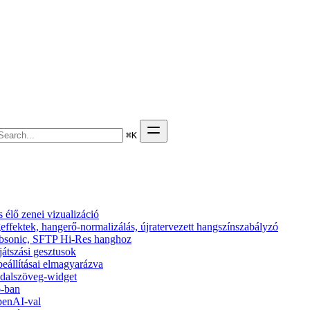
⌘
K
élő zenei vizualizáció
effektek, hangerő-normalizálás, újratervezett hangszínszabályzó
 Subsonic, SFTP Hi-Res hanghoz
ejátszási gesztusok
beállításai elmagyarázva
s dalszöveg-widget
6-ban
penAI-val