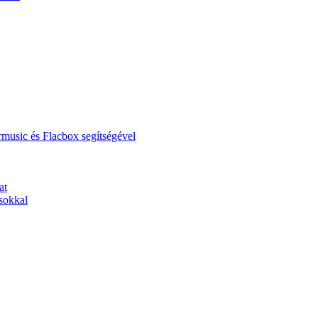
music és Flacbox segítségével
at
sokkal