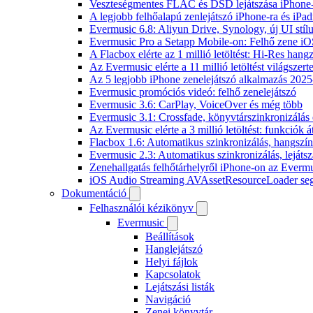
Veszteségmentes FLAC és DSD lejátszása iPhone-
A legjobb felhőalapú zenlejátszó iPhone-ra és iPad
Evermusic 6.8: Aliyun Drive, Synology, új UI stíl
Evermusic Pro a Setapp Mobile-on: Felhő zene iO
A Flacbox elérte az 1 millió letöltést: Hi-Res hang
Az Evermusic elérte a 11 millió letöltést világszert
Az 5 legjobb iPhone zenelejátszó alkalmazás 202
Evermusic promóciós videó: felhő zenelejátszó
Evermusic 3.6: CarPlay, VoiceOver és még több
Evermusic 3.1: Crossfade, könyvtárszinkronizálás 
Az Evermusic elérte a 3 millió letöltést: funkciók á
Flacbox 1.6: Automatikus szinkronizálás, hangsz
Evermusic 2.3: Automatikus szinkronizálás, lejátsz
Zenehallgatás felhőtárhelyről iPhone-on az Everm
iOS Audio Streaming AVAssetResourceLoader seg
Dokumentáció
Felhasználói kézikönyv
Evermusic
Beállítások
Hanglejátszó
Helyi fájlok
Kapcsolatok
Lejátszási listák
Navigáció
Zenei könyvtár