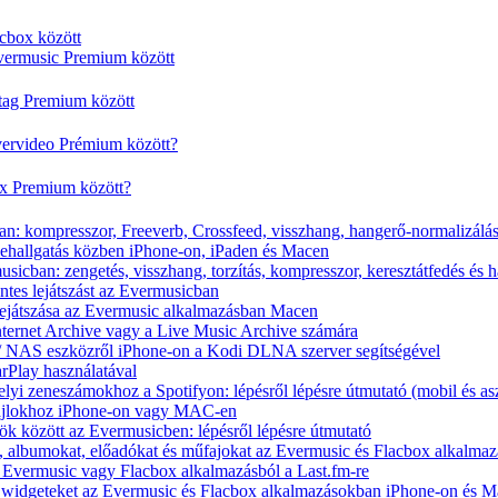
cbox között
vermusic Premium között
rtag Premium között
vervideo Prémium között?
ox Premium között?
n: kompresszor, Freeverb, Crossfeed, visszhang, hangerő-normalizálá
nehallgatás közben iPhone-on, iPaden és Macen
icban: zengetés, visszhang, torzítás, kompresszor, keresztátfedés és 
tes lejátszást az Evermusicban
s lejátszása az Evermusic alkalmazásban Macen
Internet Archive vagy a Live Music Archive számára
x / NAS eszközről iPhone-on a Kodi DLNA szerver segítségével
arPlay használatával
yi zeneszámokhoz a Spotifyon: lépésről lépésre útmutató (mobil és asz
fájlokhoz iPhone-on vagy MAC-en
ök között az Evermusicben: lépésről lépésre útmutató
at, albumokat, előadókat és műfajokat az Evermusic és Flacbox alkalma
 Evermusic vagy Flacbox alkalmazásból a Last.fm-re
t widgeteket az Evermusic és Flacbox alkalmazásokban iPhone-on és 