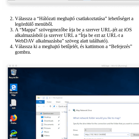
Válassza a “Hálózati meghajtó csatlakoztatása” lehetőséget a
legördülő menüből.
A “Mappa” szövegmezőbe írja be a szerver URL-jét az iOS
alkalmazásból (a szerver URL a “Írja be ezt az URL-t a
WebDAV alkalmazásba” szöveg alatt található).
Válassza ki a meghajtó betűjelét, és kattintson a “Befejezés”
gombra.