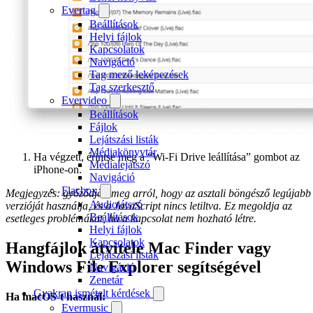
Evertag
Beállítások
Helyi fájlok
Kapcsolatok
Navigáció
Tag mező leképezések
Tag szerkesztő
Evervideo
Beállítások
Fájlok
Lejátszási listák
Médiakönyvtár
Ha végzett, érintse meg a “Wi-Fi Drive leállítása” gombot az
Médialejátszó
iPhone-on.
Navigáció
Flacbox
Megjegyzés: győződjön meg arról, hogy az asztali böngésző legújabb
Audiojátszó
verzióját használja, és a JavaScript nincs letiltva. Ez megoldja az
Beállítások
esetleges problémákat, ha a kapcsolat nem hozható létre.
Helyi fájlok
Kapcsolatok
Hangfájlok átvitele Mac Finder vagy
Lejátszási listák
Windows File Explorer segítségével
Navigáció
Zenetár
Gyakran ismételt kérdések
Ha macOS-t használ:
Evermusic