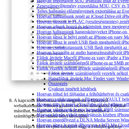
Hogyan importáljon M3U lejátszási listát az Ever
Zeneszámgyűjtemény exportálása M3U, CSV és T
Teljes hallgatási előzményeinek exportálása az Ev
Hogyan hallgassunk zenét az iCloud Drive-ról iP
Hogyan játsszak le FLAC (veszteségmentes) zené
Hogyan adjunk hozzá és tekintsünk meg megjegyzé
Hogyan hallgassunk hangoskönyveket iPhone-on, 
Hogyan játssz le helyi zenét az iPhone-on vagy M
Hogyan játssz le zenét USB flash meghajtóról iPh
Hogyan csatlakoztassunk USB flash meghajtót az iP
Hogyan használja az audio hangszínszabályzót iP
Fájlok átvitele Macről iPhone-ra vagy iPadre a Fin
Fájlok átvitele számítógépről iPhone-ra az SMB pr
Fájlok vezeték nélküli átvitele számítógépről iPho
Fájlok átvitele számítógépről vezeték nélkü
Hangfájlok átvitele Mac Finder vagy Window
Összegzés
Gyakran ismételt kérdések
Hogyan töltsd fel fájljaidat a felhőtárhelyre és c
Hogyan csatlakoztassuk a Bluesound VAULT belső 
A kapcsolat létrehozása után megjelenik a fájlkezelő
Hogyan tölts le zenét a YouTube-ról és hallgass of
webalkalmazás. Minden gyakori művelet támogatott. Fájlokat
Hogyan válasszunk le egy harmadik féltől származ
másolhat, mozgathat, törölhet, feltölthet és letölthet a
Hogyan készíts videót zenelejátszás közben iPhon
számítógépről az eszköz helyi tárolójába.
Hogyan engedélyezd a DLNA Media Servert Window
Hogyan játssz le zenét iPhone-on a WD My Clou
Használja a húzd és ejtsd módszert vagy a Feltöltés gombot