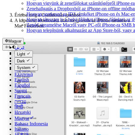
Hogyan vigyünk át zenefájlokat számítógépről iPhone-ra 
Zenehallgatás a Dropboxból az iPhone-on offline módba
Hogyan szerkeszd az ID3 címkéket iPhone-on és Mac-e
Érintse meg a Csatlakozás gombot.
Hogyan játsszam le a helyi fájlokat (iTunes fájlokat) az
A kapcsolat létrehozása után megjelenik az iPhone tartalma a
Zenéd streamelése Macről vagy PC-ről iPhone-ra SMB h
Mac Finderben.
Hogyan telepítsünk alkalmazást az App Store-ból, vagy a
Magyar
عربي
Català
Light
Čeština
Dark
Dansk
System
Deutsch
Ελληνικά
English
Español
Suomi
Français
עברית
हिन्दी
Hrvatski
Magyar
Bahasa Indonesia
Italiano
日本語