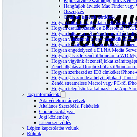
Fájlok átvitele számítógépről vezeték
Hangfájlok átvitele Mac Finder vagy 
Összegzés
Gyakran ismételt kérdések
Hogyan töltsd fel fájljaidat a felhőtárhelyr
Hogyan csatlakoztassuk a Bluesound VAULT 
Hogyan tölts le zenét a YouTube-ról és hallg
Hogyan válasszunk le egy harmadik féltől s
Hogyan készíts videót zenelejátszás közben
Hogyan engedélyezd a DLNA Media Servert 
Hogyan játssz le zenét iPhone-on a WD M
Hogyan vigyünk át zenefájlokat számítógépr
Zenehallgatás a Dropboxból az iPhone-on o
Hogyan szerkeszd az ID3 címkéket iPhone-
Hogyan játsszam le a helyi fájlokat (iTunes
Zenéd streamelése Macről vagy PC-ről iPho
Hogyan telepítsünk alkalmazást az App Store
Jogi információk
Adatvédelmi irányelvek
Általános Szerződési Feltételek
Cookie-szabályzat
Jogi közlemény
Licencszerződés
Lépjen kapcsolatba velünk
Rólunk