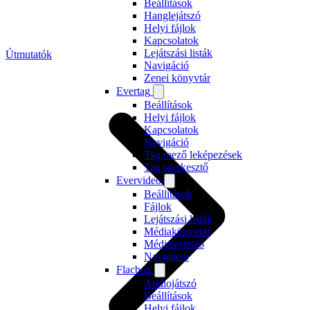
Beállítások
Hanglejátszó
Helyi fájlok
Kapcsolatok
Lejátszási listák
Útmutatók
Navigáció
Zenei könyvtár
Evertag
Beállítások
Helyi fájlok
Kapcsolatok
Navigáció
Tag mező leképezések
Tag szerkesztő
Evervideo
Beállítások
Fájlok
Lejátszási listák
Médiakönyvtár
Médialejátszó
Navigáció
Flacbox
Audiojátszó
Beállítások
Helyi fájlok