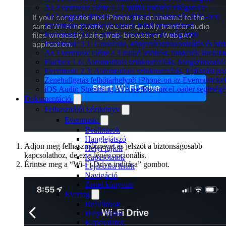
Az Evermusic elérte a 11 millió letöltést világszerte
Az 5 legjobb iPhone zenelejátszó alkalmazás 2025-ben
Evermusic promóciós videó: felhő zenelejátszó
Evermusic 3.6: CarPlay, VoiceOver és még több
Evermusic 3.1: Crossfade, könyvtárszinkronizálás és biz
Az Evermusic elérte a 3 millió letöltést: funkciók áttekint
Flacbox 1.6: Automatikus szinkronizálás, hangszínszab
Evermusic 2.3: Automatikus szinkronizálás, lejátszási po
Zenehallgatás felhőtárhelyről iPhone-on az Evermusickel
iOS Audio Streaming AVAssetResourceLoader segítségé
Dokumentáció
Felhasználói kézikönyv
Evermusic
Beállítások
Hanglejátszó
Adjon meg felhasználónevet és jelszót a biztonságosabb
Helyi fájlok
kapcsolathoz, de ez a lépés opcionális.
Kapcsolatok
Érintse meg a “Wi-Fi Drive indítása” gombot.
Lejátszási listák
Navigáció
Zenei könyvtár
Evertag
Beállítások
Helyi fájlok
Kapcsolatok