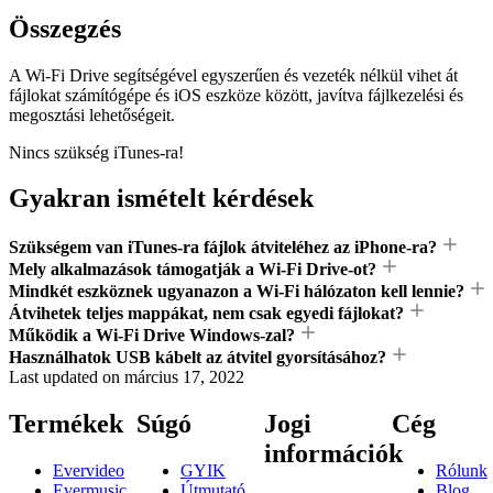
Összegzés
A Wi-Fi Drive segítségével egyszerűen és vezeték nélkül vihet át
fájlokat számítógépe és iOS eszköze között, javítva fájlkezelési és
megosztási lehetőségeit.
Nincs szükség iTunes-ra!
Gyakran ismételt kérdések
Szükségem van iTunes-ra fájlok átviteléhez az iPhone-ra?
Mely alkalmazások támogatják a Wi-Fi Drive-ot?
Mindkét eszköznek ugyanazon a Wi-Fi hálózaton kell lennie?
Átvihetek teljes mappákat, nem csak egyedi fájlokat?
Működik a Wi-Fi Drive Windows-zal?
Használhatok USB kábelt az átvitel gyorsításához?
Last updated on
március 17, 2022
Termékek
Súgó
Jogi
Cég
információk
Evervideo
GYIK
Rólunk
Evermusic
Útmutató
Blog