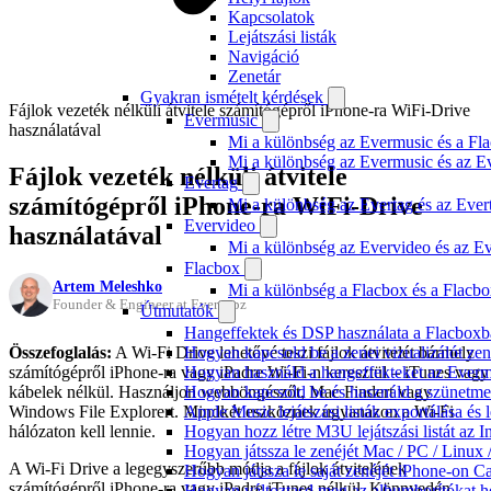
Kapcsolatok
Lejátszási listák
Navigáció
Zenetár
Gyakran ismételt kérdések
Fájlok vezeték nélküli átvitele számítógépről iPhone-ra WiFi-Drive
Evermusic
használatával
Mi a különbség az Evermusic és a Fla
Mi a különbség az Evermusic és az E
Fájlok vezeték nélküli átvitele
Evertag
számítógépről iPhone-ra WiFi-Drive
Mi a különbség az Evertag és az Eve
Evervideo
használatával
Mi a különbség az Evervideo és az E
Flacbox
Artem Meleshko
Mi a különbség a Flacbox és a Flacb
Founder & Engineer at Everappz
Útmutatók
Hangeffektek és DSP használata a Flacboxba
Összefoglalás:
A Wi-Fi Drive lehetővé teszi fájlok átvitelét bármely
Hogyan kapcsold be a zenei vizualizálót ze
számítógépről iPhone-ra vagy iPadre Wi-Fi-n keresztül – iTunes vagy
Hogyan használd a hangeffekteket az Evermus
kábelek nélkül. Használjon webböngészőt, Mac Findert vagy
Hogyan kapcsold be és használd a szünetmen
Windows File Explorert. Mindkét eszköznek ugyanazon a Wi-Fi
Apple Music lejátszási listák exportálása é
hálózaton kell lennie.
Hogyan hozz létre M3U lejátszási listát az 
Hogyan játssza le zenéjét Mac / PC / Linu
A Wi-Fi Drive a legegyszerűbb módja a fájlok átvitelének
Hogyan játssza le saját zenéjét iPhone-on C
számítógépről iPhone-ra vagy iPadre iTunes nélkül. Könnyedén
Hogyan változtasd meg az albumborítókat hel