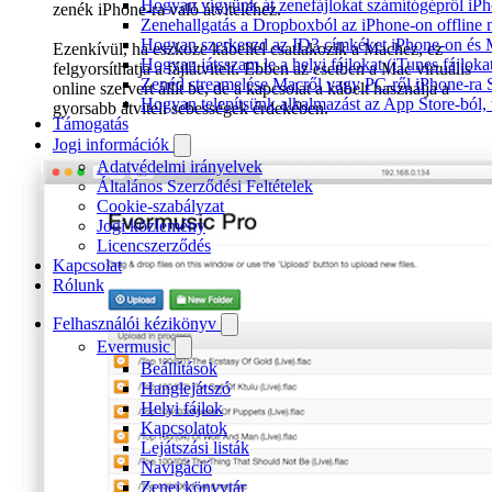
Hogyan vigyünk át zenefájlokat számítógépről iPh
zenék iPhone-ra való átviteléhez.
Zenehallgatás a Dropboxból az iPhone-on offline
Hogyan szerkeszd az ID3 címkéket iPhone-on és
Ezenkívül, ha eszköze kábellel csatlakozik a Machez, ez
Hogyan játsszam le a helyi fájlokat (iTunes fájlok
felgyorsíthatja a fájlátvitelt. Ebben az esetben a Mac virtuális
Zenéd streamelése Macről vagy PC-ről iPhone-ra
online szervert állít be, de a kapcsolat a kábelt használja a
Hogyan telepítsünk alkalmazást az App Store-ból, 
gyorsabb átviteli sebességek érdekében.
Támogatás
Jogi információk
Adatvédelmi irányelvek
Általános Szerződési Feltételek
Cookie-szabályzat
Jogi közlemény
Licencszerződés
Kapcsolat
Rólunk
Felhasználói kézikönyv
Evermusic
Beállítások
Hanglejátszó
Helyi fájlok
Kapcsolatok
Lejátszási listák
Navigáció
Zenei könyvtár