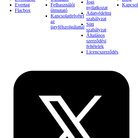
Jogi
Evertag
Felhasználói
Kapcsol
nyilatkozat
Flacbox
útmutató
Adatvédelmi
Kapcsolatfelvétel
szabályzat
az
Süti
ügyfélszolgálattal
szabályzat
Általános
szerződési
feltételek
Licencszerződés