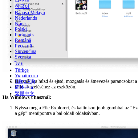
한국어
Bahasa Melayu
Nederlands
Norsk
Polski
Português
Română
Русский
Slovenčina
Svenska
ไทย
Türkçe
Українська
Használja a húzd és ejtsd, mozgatás és átnevezés parancsokat a
Tiếng Việt
fájlok kezeléséhez az eszközön.
简体中文
繁體中文
Ha Windows-t használ:
Nyissa meg a File Explorert, és kattintson jobb gombbal az “Ez
a gép” menüpontra a bal oldali oldalsávban.