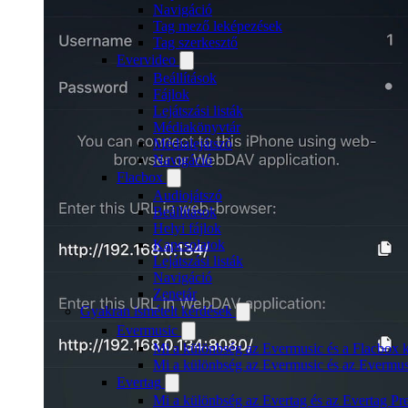
Navigáció
Tag mező leképezések
Tag szerkesztő
Evervideo
Beállítások
Fájlok
Lejátszási listák
Médiakönyvtár
Médialejátszó
Navigáció
Flacbox
Audiojátszó
Beállítások
Helyi fájlok
Kapcsolatok
Lejátszási listák
Navigáció
Zenetár
Gyakran ismételt kérdések
Evermusic
Mi a különbség az Evermusic és a Flacbox k
Mi a különbség az Evermusic és az Evermu
Evertag
Mi a különbség az Evertag és az Evertag P