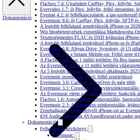
Flacbox 7.4: Újraépített CarPlay, Plex, Jellyfin,
Evervideo 1.7: új Plex, Jellyfin, felhő streaming, l
Evertag 4.2: új felhőkapcsolatok, a tag-szerkesztő 
Dokumentáció
Evermusic 8.6: új CarPlay, Plex, Jellyfin, SFTP é
A legjobb felhőalapú zenelejátszók iPhone-ra 202
Wix blogbejegyzések exportálása Markdownba O
Veszteségmentes FLAC és DSD lejátszása iPhone-
A legjobb felhőalapú zenlejátszó iPhone-ra és iPad
Evermusic 6.8: Aliyun Drive, Synology, új UI stíl
Evermusic Pro a Setapp Mobile-on: Felhő zene iO
A Flacbox elérte az 1 millió letöltést: Hi-Res hang
Az Evermusic elérte a 11 millió letöltést világszert
Az 5 legjobb iPhone zenelejátszó alkalmazás 202
Evermusic promóciós videó: felhő zenelejátszó
Evermusic 3.6: CarPlay, VoiceOver és még több
Evermusic 3.1: Crossfade, könyvtárszinkronizálás 
Az Evermusic elérte a 3 millió letöltést: funkciók á
Flacbox 1.6: Automatikus szinkronizálás, hangsz
Evermusic 2.3: Automatikus szinkronizálás, lejátsz
Zenehallgatás felhőtárhelyről iPhone-on az Everm
iOS Audio Streaming AVAssetResourceLoader seg
Dokumentáció
Felhasználói kézikönyv
Evermusic