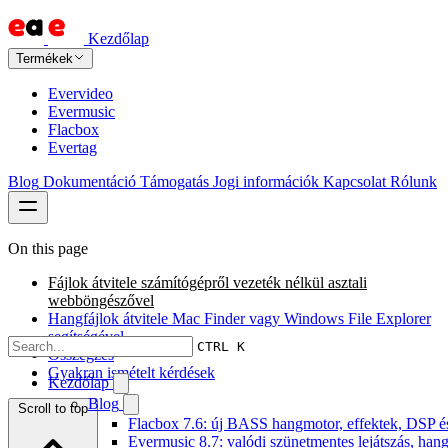
Kezdőlap
Termékek
Evervideo
Evermusic
Flacbox
Evertag
Blog
Dokumentáció
Támogatás
Jogi információk
Kapcsolat
Rólunk
On this page
Fájlok átvitele számítógépről vezeték nélkül asztali
webböngészővel
Hangfájlok átvitele Mac Finder vagy Windows File Explorer
segítségével
CTRL K
Összegzés
Gyakran ismételt kérdések
Kezdőlap
Blog
Scroll to top
Flacbox 7.6: új BASS hangmotor, effektek, DSP és 
Evermusic 8.7: valódi szünetmentes lejátszás, hang