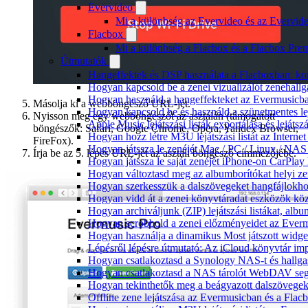
Evervideo
Mi a különbség az Evervideo és az Evervid
Flacbox
Mi a különbség a Flacbox és a Flacbox Pre
Útmutatók
Hangeffektek és DSP használata a Flacboxban: kom
Hogyan kapcsold be a zenei vizualizálót zenehall
Hogyan használd a hangeffekteket az Evermusicban:
Másolja ki a webböngésző URL-jét.
Hogyan kapcsold be és használd a szünetmentes le
Nyisson meg egy webböngészőt az asztalán (támogatott
Apple Music lejátszási listák exportálása és lejá
böngészők: Safari, Google Chrome, Opera, Yandex Browser,
Hogyan hozz létre M3U lejátszási listát az Intern
FireFox).
Hogyan játssza le zenéjét Mac / PC / Linux / NA
Írja be az 5. lépés URL-jét az asztali böngésző címmezőjébe.
Hogyan játssza le saját zenéjét iPhone-on CarPlay 
Hogyan változtasd meg az albumborítókat helyi zen
Hogyan szerkesszük a dalszövegeket hangfájlok
Hogyan vidd át a zenei könyvtáradat eszközök köz
Hogyan archiváljunk (ZIP) lejátszási listákat, al
Hogyan scrobbold a zenei előzményeidet az Everm
Hogyan használja a dinamikus Most játszott widg
Lépésről lépésre útmutató: Az iCloud könyvtár im
Hogyan csatlakoztasd a Synology NAS-t és hallga
Hogyan csatlakoztasd a NAS tárolót WebDAV segí
Hogyan tekinthetők meg a beágyazott dalszövege
Offline zene lejátszása az Evermusicban és a Flacb