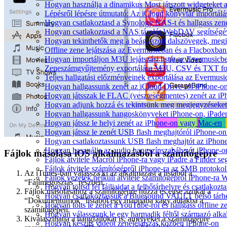
Hogyan használja a dinamikus Most játszott widgeteket
Lépésről lépésre útmutató: Az iCloud könyvtár importál
Hogyan csatlakoztasd a Synology NAS-t és hallgass zen
Hogyan csatlakoztasd a NAS tárolót WebDAV segítségév
Hogyan tekinthetők meg a beágyazott dalszövegek, meg
Offline zene lejátszása az Evermusicban és a Flacboxban: 
Hogyan importáljon M3U lejátszási listát az Evermusicb
Zeneszámgyűjtemény exportálása M3U, CSV és TXT for
Teljes hallgatási előzményeinek exportálása az Evermusi
Hogyan hallgassunk zenét az iCloud Drive-ról iPhone-
Hogyan játsszak le FLAC (veszteségmentes) zenét az i
Hogyan adjunk hozzá és tekintsünk meg megjegyzéseket
Hogyan hallgassunk hangoskönyveket iPhone-on, iPaden
Hogyan játssz le helyi zenét az iPhone-on vagy Mac-en
Hogyan játssz le zenét USB flash meghajtóról iPhone-on
Hogyan csatlakoztassunk USB flash meghajtót az iPhone-h
Hogyan használja az audio hangszínszabályzót iPhone-o
Fájlok másolása iOS alkalmazásból a számítógépre
Fájlok átvitele Macről iPhone-ra vagy iPadre a Finder se
Fájlok átvitele számítógépről iPhone-ra az SMB protokol
Az iTunes-ban válassza ki az alkalmazást a listából a
Fájlok vezeték nélküli átvitele számítógépről iPhone-ra 
“Fájlmegosztás” részben.
Hogyan töltsd fel fájljaidat a felhőtárhelyre és csatlak
Fájlok másolásához a számítógépre húzza és ejtse azokat a
Hogyan csatlakoztassuk a Bluesound VAULT belső tárhe
“Dokumentumok” listából egy mappába vagy ablakba a
Hogyan tölts le zenét a YouTube-ról és hallgass offline 
számítógépén.
Hogyan válasszunk le egy harmadik féltől származó alka
Kiválaszthatja a hangfájlokat is, amelyeket a számítógépre
Hogyan készíts videót zenelejátszás közben iPhone-on