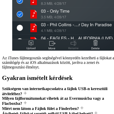
Az iTunes fájlmegosztás segítségével könnyedén kezelheti a fájlokat 
számítógép és az iOS alkalmazások között, javítva a zenei és
fájlmegosztási élményt.
Gyakran ismételt kérdések
Szükségem van internetkapcsolatra a fájlok USB-n keresztüli
átviteléhez?
Milyen fájlformátumokat vihetek át az Evermusicba vagy a
Flacboxba?
Miért nem látom a Fájlok fület a Finderben?
Átvihetek fájlokat vezeték nélkül USB-kábel helyett?