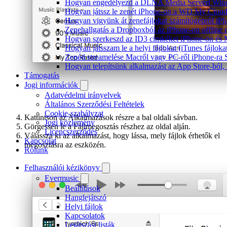
Hogyan engedélyezd a DLNA Media Servert Window
Hogyan játssz le zenét iPhone-on a WD My Clou
Hogyan vigyünk át zenefájlokat számítógépről iPh
Zenehallgatás a Dropboxból az iPhone-on offline
Hogyan szerkeszd az ID3 címkéket iPhone-on és
Hogyan játsszam le a helyi fájlokat (iTunes fájlok
Zenéd streamelése Macről vagy PC-ről iPhone-ra
Hogyan telepítsünk alkalmazást az App Store-ból, 
Támogatás
Jogi információk
Adatvédelmi irányelvek
Általános Szerződési Feltételek
Cookie-szabályzat
Kattintson az Alkalmazások részre a bal oldali sávban.
Jogi közlemény
Görgessen le a Fájlmegosztás részhez az oldal alján.
Licencszerződés
Válassza ki az alkalmazást, hogy lássa, mely fájlok érhetők el
Kapcsolat
megosztásra az eszközén.
Rólunk
Felhasználói kézikönyv
Evermusic
Beállítások
Hanglejátszó
Helyi fájlok
Kapcsolatok
Lejátszási listák