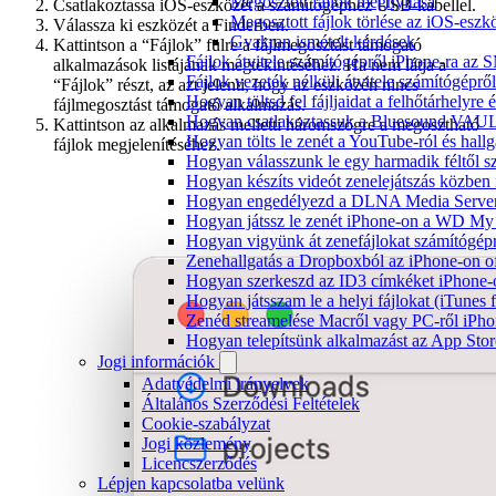
Megosztott fájlok megnyitása
Csatlakoztassa iOS-eszközét a számítógéphez USB-kábellel.
Megosztott fájlok törlése az iOS-eszk
Válassza ki eszközét a Finderben.
Gyakran ismételt kérdések
Kattintson a “Fájlok” fülre a fájlmegosztást támogató
Fájlok átvitele számítógépről iPhone-ra az 
alkalmazások listájának megtekintéséhez. Ha nem látja a
Fájlok vezeték nélküli átvitele számítógéprő
“Fájlok” részt, az azt jelenti, hogy az eszközén nincs
Hogyan töltsd fel fájljaidat a felhőtárhelyr
fájlmegosztást támogató alkalmazás.
Hogyan csatlakoztassuk a Bluesound VAULT 
Kattintson az alkalmazás melletti háromszögre a megosztható
Hogyan tölts le zenét a YouTube-ról és hallg
fájlok megjelenítéséhez.
Hogyan válasszunk le egy harmadik féltől s
Hogyan készíts videót zenelejátszás közben
Hogyan engedélyezd a DLNA Media Servert 
Hogyan játssz le zenét iPhone-on a WD M
Hogyan vigyünk át zenefájlokat számítógépr
Zenehallgatás a Dropboxból az iPhone-on o
Hogyan szerkeszd az ID3 címkéket iPhone-
Hogyan játsszam le a helyi fájlokat (iTunes
Zenéd streamelése Macről vagy PC-ről iPho
Hogyan telepítsünk alkalmazást az App Store
Jogi információk
Adatvédelmi irányelvek
Általános Szerződési Feltételek
Cookie-szabályzat
Jogi közlemény
Licencszerződés
Lépjen kapcsolatba velünk