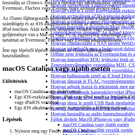
használja az iTunes-t. Húzza a fájlokat egy alkalmazásba, például
Hogyan szerkesszük a dalszövegeket hang
Evermusic, Flacbox vagy Evertag, hogy azonnal átvigye őket.
Hogyan vidd át a zenei könyvtáradat eszköz
Hogyan archiváljunk (ZIP) lejátszási listák
Az iTunes fájlmegosztás kényelmes módot kínál a fájlok átvitelére a
Hogyan scrobbold a zenei előzményeidet az
számítógép és az iOS alkalmazások között az iPhone-on, iPaden vagy
Hogyan használja a dinamikus Most játszot
iPod touchon. Akár kedvenc albumok, előadók vagy számok
Lépésről lépésre útmutató: Az iCloud könyv
gyűjteménye van a Mac-en vagy PC-n, egyszerűen másolhatja ezt a
Hogyan csatlakoztasd a Synology NAS-t és 
tartalmat az Evermusic, Flacbox vagy Evertag alkalmazásokba.
Hogyan csatlakoztasd a NAS tárolót WebDA
Hogyan tekinthetők meg a beágyazott dals
Íme egy lépésről lépésre útmutató az iTunes fájlmegosztás
Offline zene lejátszása az Evermusicban és a
használatához.
Hogyan importáljon M3U lejátszási listát a
Zeneszámgyűjtemény exportálása M3U, CS
macOS Catalina vagy újabb esetén
Teljes hallgatási előzményeinek exportálása
Hogyan hallgassunk zenét az iCloud Drive-
Előfeltételek
Hogyan játsszak le FLAC (veszteségmentes
Hogyan adjunk hozzá és tekintsünk meg meg
macOS Catalina vagy újabb verzió
Hogyan hallgassunk hangoskönyveket iPhon
Egy iOS-eszköz (iPhone, iPad vagy iPod touch) a legújabb iO
Hogyan játssz le helyi zenét az iPhone-on 
vagy iPadOS verzióval
Hogyan játssz le zenét USB flash meghajtór
Egy iOS alkalmazás, amely kompatibilis a fájlmegosztással
Hogyan csatlakoztassunk USB flash meghajtót
Hogyan használja az audio hangszínszabály
Lépések
Fájlok átvitele Macről iPhone-ra vagy iPadre
macOS Catalina vagy újabb esetén
macOS Catalina előtti verziók esetén
Nyisson meg egy Finder ablakot a Mac-en.