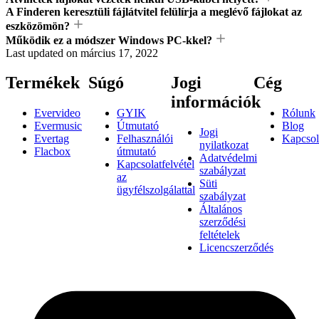
A Finderen keresztüli fájlátvitel felülírja a meglévő fájlokat az
eszközömön?
Működik ez a módszer Windows PC-kkel?
Last updated on
március 17, 2022
Termékek
Súgó
Jogi
Cég
információk
Evervideo
GYIK
Rólunk
Evermusic
Útmutató
Blog
Jogi
Evertag
Felhasználói
Kapcsol
nyilatkozat
Flacbox
útmutató
Adatvédelmi
Kapcsolatfelvétel
szabályzat
az
Süti
ügyfélszolgálattal
szabályzat
Általános
szerződési
feltételek
Licencszerződés