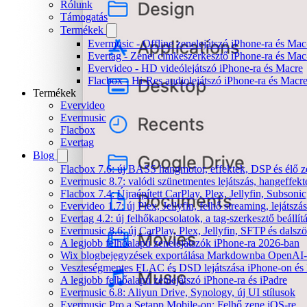
Rólunk
Támogatás
Termékek
Evermusic - Offline zenelejátszó iPhone-ra és Mac
Evertag - Zenei címkeszerkesztő iPhone-ra és Mac
Evervideo - HD videólejátszó iPhone-ra és Macre
Flacbox - Hi-Res audiolejátszó iPhone-ra és Macr
Termékek
Evervideo
Evermusic
Flacbox
Evertag
Blog
Flacbox 7.6: új BASS hangmotor, effektek, DSP és élő ze
Evermusic 8.7: valódi szünetmentes lejátszás, hangeffekt
Flacbox 7.4: Újraépített CarPlay, Plex, Jellyfin, Subso
Evervideo 1.7: új Plex, Jellyfin, felhő streaming, lejátszá
Evertag 4.2: új felhőkapcsolatok, a tag-szerkesztő beállí
Evermusic 8.6: új CarPlay, Plex, Jellyfin, SFTP és dals
A legjobb felhőalapú zenelejátszók iPhone-ra 2026-ban
Wix blogbejegyzések exportálása Markdownba OpenAI-
Veszteségmentes FLAC és DSD lejátszása iPhone-on és 
A legjobb felhőalapú zenlejátszó iPhone-ra és iPadre
Evermusic 6.8: Aliyun Drive, Synology, új UI stílusok
Evermusic Pro a Setapp Mobile-on: Felhő zene iOS-re