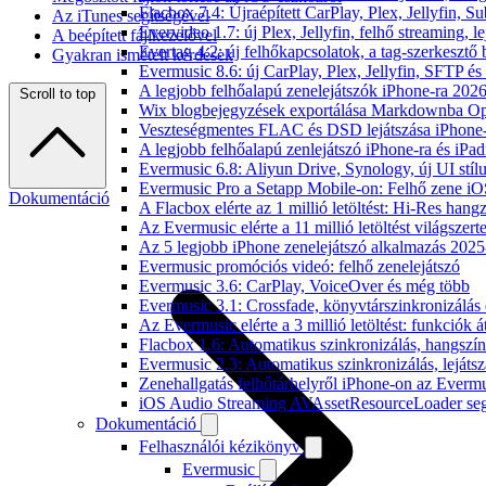
Flacbox 7.4: Újraépített CarPlay, Plex, Jellyfin,
Az iTunes segítségével
Evervideo 1.7: új Plex, Jellyfin, felhő streaming, l
A beépített fájlkezelővel
Evertag 4.2: új felhőkapcsolatok, a tag-szerkesztő 
Gyakran ismételt kérdések
Evermusic 8.6: új CarPlay, Plex, Jellyfin, SFTP é
A legjobb felhőalapú zenelejátszók iPhone-ra 202
Scroll to top
Wix blogbejegyzések exportálása Markdownba O
Veszteségmentes FLAC és DSD lejátszása iPhone-
A legjobb felhőalapú zenlejátszó iPhone-ra és iPad
Evermusic 6.8: Aliyun Drive, Synology, új UI stíl
Evermusic Pro a Setapp Mobile-on: Felhő zene iO
Dokumentáció
A Flacbox elérte az 1 millió letöltést: Hi-Res hang
Az Evermusic elérte a 11 millió letöltést világszert
Az 5 legjobb iPhone zenelejátszó alkalmazás 202
Evermusic promóciós videó: felhő zenelejátszó
Evermusic 3.6: CarPlay, VoiceOver és még több
Evermusic 3.1: Crossfade, könyvtárszinkronizálás 
Az Evermusic elérte a 3 millió letöltést: funkciók á
Flacbox 1.6: Automatikus szinkronizálás, hangsz
Evermusic 2.3: Automatikus szinkronizálás, lejátsz
Zenehallgatás felhőtárhelyről iPhone-on az Everm
iOS Audio Streaming AVAssetResourceLoader seg
Dokumentáció
Felhasználói kézikönyv
Evermusic