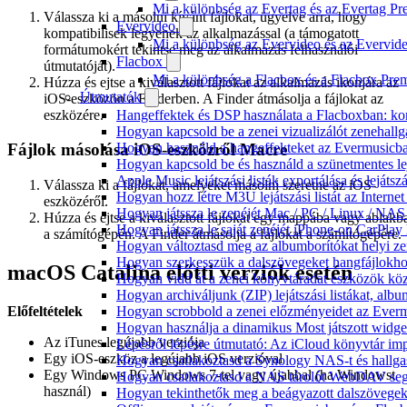
Mi a különbség az Evertag és az Evertag P
Válassza ki a másolni kívánt fájlokat, ügyelve arra, hogy
Evervideo
kompatibilisek legyenek az alkalmazással (a támogatott
Mi a különbség az Evervideo és az Evervid
formátumokért tekintse meg az alkalmazás felhasználói
Flacbox
útmutatóját).
Mi a különbség a Flacbox és a Flacbox Pre
Húzza és ejtse a kiválasztott fájlokat az alkalmazás ikonjára az
Útmutatók
iOS-eszközön a Finderben. A Finder átmásolja a fájlokat az
eszközére.
Hangeffektek és DSP használata a Flacboxban: kom
Hogyan kapcsold be a zenei vizualizálót zenehall
Hogyan használd a hangeffekteket az Evermusicban:
Fájlok másolása iOS-eszközről Macre
Hogyan kapcsold be és használd a szünetmentes le
Apple Music lejátszási listák exportálása és lejá
Válassza ki a fájlokat, amelyeket másolni szeretne az iOS-
Hogyan hozz létre M3U lejátszási listát az Intern
eszközéről.
Hogyan játssza le zenéjét Mac / PC / Linux / NA
Húzza és ejtse a kiválasztott fájlokat egy mappába vagy ablakb
Hogyan játssza le saját zenéjét iPhone-on CarPlay 
a számítógépén. A Finder átmásolja a fájlokat a számítógépére.
Hogyan változtasd meg az albumborítókat helyi zen
Hogyan szerkesszük a dalszövegeket hangfájlok
macOS Catalina előtti verziók esetén
Hogyan vidd át a zenei könyvtáradat eszközök köz
Hogyan archiváljunk (ZIP) lejátszási listákat, al
Előfeltételek
Hogyan scrobbold a zenei előzményeidet az Everm
Hogyan használja a dinamikus Most játszott widg
Az iTunes legújabb verziója
Lépésről lépésre útmutató: Az iCloud könyvtár im
Egy iOS-eszköz a legújabb iOS verzióval
Hogyan csatlakoztasd a Synology NAS-t és hallga
Egy Windows PC Windows 7-tel vagy újabbal (ha Windowst
Hogyan csatlakoztasd a NAS tárolót WebDAV segí
használ)
Hogyan tekinthetők meg a beágyazott dalszövege