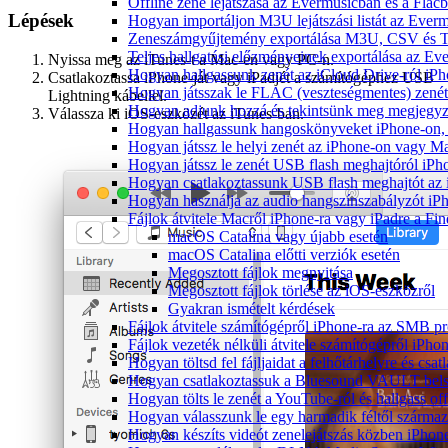
Offline zene lejátszása az Evermusicban és a Flacb
Lépések
Hogyan importáljon M3U lejátszási listát az Ever
Zeneszámgyűjtemény exportálása M3U, CSV és T
Teljes hallgatási előzményeinek exportálása az Ev
Nyissa meg az iTunes-t a Mac-en vagy PC-n.
Hogyan hallgassunk zenét az iCloud Drive-ról iP
Csatlakoztassa iPhone-ját vagy iPadjét a számítógéphez USB
Hogyan játsszak le FLAC (veszteségmentes) zené
Lightning kábellel.
Hogyan adjunk hozzá és tekintsünk meg megjegyzé
Válassza ki iOS-eszközét az iTunes-ban.
Hogyan hallgassunk hangoskönyveket iPhone-on, 
Hogyan játssz le helyi zenét az iPhone-on vagy M
Hogyan játssz le zenét USB flash meghajtóról iPh
Hogyan csatlakoztassunk USB flash meghajtót az iP
Hogyan használja az audio hangszínszabályzót iP
Fájlok átvitele Macről iPhone-ra vagy iPadre a Fin
macOS Catalina vagy újabb esetén
macOS Catalina előtti verziók esetén
Megosztott fájlok megnyitása
Megosztott fájlok törlése az iOS-eszközről
Gyakran ismételt kérdések
Fájlok átvitele számítógépről iPhone-ra az SMB pr
Fájlok vezeték nélküli átvitele számítógépről iPho
Hogyan töltsd fel fájljaidat a felhőtárhelyre és c
Hogyan csatlakoztassuk a Bluesound VAULT belső 
Hogyan tölts le zenét a YouTube-ról és hallgass of
Hogyan válasszunk le egy harmadik féltől származ
Hogyan készíts videót zenelejátszás közben iPhon