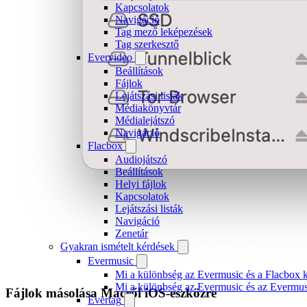
Kapcsolatok
Navigáció
Tag mező leképezések
Tag szerkesztő
Evervideo
Beállítások
Fájlok
Lejátszási listák
Médiakönyvtár
Médialejátszó
Navigáció
Flacbox
Audiojátszó
Beállítások
Helyi fájlok
Kapcsolatok
Lejátszási listák
Navigáció
Zenetár
Gyakran ismételt kérdések
Evermusic
Mi a különbség az Evermusic és a Flacbox k
Mi a különbség az Evermusic és az Evermu
Fájlok másolása Macről iOS-eszközre
Evertag