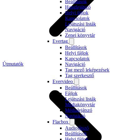
Beállítások
Hanglejátszó
Helyi fájlok
Kapcsolatok
Lejátszási listák
Navigáció
Zenei könyvtár
Evertag
Beállítások
Helyi fájlok
Kapcsolatok
Útmutatók
Navigáció
Tag mező leképezések
Tag szerkesztő
Evervideo
Beállítások
Fájlok
Lejátszási listák
Médiakönyvtár
Médialejátszó
Navigáció
Flacbox
Audiojátszó
Beállítások
Helyi fájlok