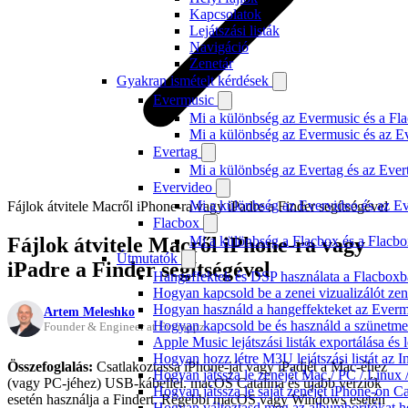
Kapcsolatok
Lejátszási listák
Navigáció
Zenetár
Gyakran ismételt kérdések
Evermusic
Mi a különbség az Evermusic és a Fla
Mi a különbség az Evermusic és az E
Evertag
Mi a különbség az Evertag és az Eve
Evervideo
Mi a különbség az Evervideo és az E
Fájlok átvitele Macről iPhone-ra vagy iPadre a Finder segítségével
Flacbox
Fájlok átvitele Macről iPhone-ra vagy
Mi a különbség a Flacbox és a Flacb
Útmutatók
iPadre a Finder segítségével
Hangeffektek és DSP használata a Flacboxba
Hogyan kapcsold be a zenei vizualizálót ze
Hogyan használd a hangeffekteket az Evermus
Artem Meleshko
Hogyan kapcsold be és használd a szünetmen
Founder & Engineer at Everappz
Apple Music lejátszási listák exportálása é
Hogyan hozz létre M3U lejátszási listát az 
Összefoglalás:
Csatlakoztassa iPhone-ját vagy iPadjét a Mac-éhez
Hogyan játssza le zenéjét Mac / PC / Linu
(vagy PC-jéhez) USB-kábellel. macOS Catalina és újabb verziók
Hogyan játssza le saját zenéjét iPhone-on C
esetén használja a Findert. Régebbi macOS vagy Windows esetén
Hogyan változtasd meg az albumborítókat hel