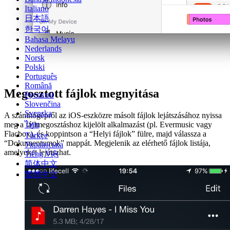
Italiano
日本語
한국어
Bahasa Melayu
Nederlands
Norsk
Polski
Português
Română
Megosztott fájlok megnyitása
Русский
Slovenčina
Svenska
A számítógépről az iOS-eszközre másolt fájlok lejátszásához nyissa
meg a fájlmegosztáshoz kijelölt alkalmazást (pl. Evermusic vagy
ไทย
Flacbox), és koppintson a “Helyi fájlok” fülre, majd válassza a
Türkçe
“Dokumentumok” mappát. Megjelenik az elérhető fájlok listája,
Українська
amelyeket lejátszhat.
Tiếng Việt
简体中文
繁體中文