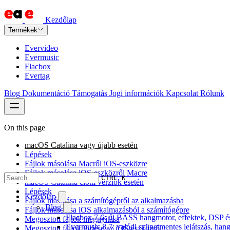
Kezdőlap
Termékek
Evervideo
Evermusic
Flacbox
Evertag
Blog
Dokumentáció
Támogatás
Jogi információk
Kapcsolat
Rólunk
On this page
macOS Catalina vagy újabb esetén
Lépések
Fájlok másolása Macről iOS-eszközre
Fájlok másolása iOS-eszközről Macre
CTRL K
macOS Catalina előtti verziók esetén
Lépések
Kezdőlap
Fájlok másolása a számítógépről az alkalmazásba
Blog
Fájlok másolása iOS alkalmazásból a számítógépre
Flacbox 7.6: új BASS hangmotor, effektek, DSP és 
Megosztott fájlok megnyitása
Evermusic 8.7: valódi szünetmentes lejátszás, hang
Megosztott fájlok törlése az iOS-eszközről