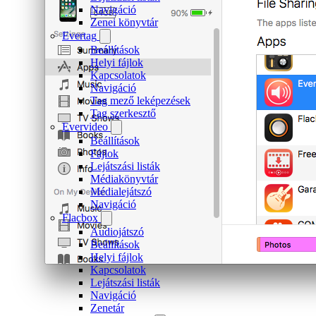
Navigáció
Zenei könyvtár
Evertag
Beállítások
Helyi fájlok
Kapcsolatok
Navigáció
Tag mező leképezések
Tag szerkesztő
Evervideo
Beállítások
Fájlok
Lejátszási listák
Médiakönyvtár
Médialejátszó
Navigáció
Flacbox
Audiojátszó
Beállítások
Helyi fájlok
Kapcsolatok
Lejátszási listák
Navigáció
Zenetár