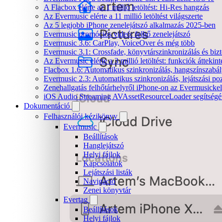
A Flacbox elérte az 1 millió letöltést: Hi-Res hangzás
Az Evermusic elérte a 11 millió letöltést világszerte
Az 5 legjobb iPhone zenelejátszó alkalmazás 2025-ben
Evermusic promóciós videó: felhő zenelejátszó
Evermusic 3.6: CarPlay, VoiceOver és még több
Evermusic 3.1: Crossfade, könyvtárszinkronizálás és biz
Az Evermusic elérte a 3 millió letöltést: funkciók áttekint
Flacbox 1.6: Automatikus szinkronizálás, hangszínszab
Evermusic 2.3: Automatikus szinkronizálás, lejátszási po
Zenehallgatás felhőtárhelyről iPhone-on az Evermusickel
iOS Audio Streaming AVAssetResourceLoader segítségé
Dokumentáció
Felhasználói kézikönyv
Evermusic
Beállítások
Hanglejátszó
Helyi fájlok
Kapcsolatok
Lejátszási listák
Navigáció
Zenei könyvtár
Evertag
Beállítások
Helyi fájlok