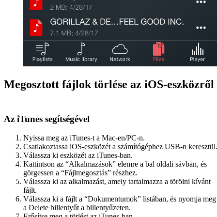
Megosztott fájlok törlése az iOS-eszközről
Az iTunes segítségével
Nyissa meg az iTunes-t a Mac-en/PC-n.
Csatlakoztassa iOS-eszközét a számítógéphez USB-n keresztül
Válassza ki eszközét az iTunes-ban.
Kattintson az “Alkalmazások” elemre a bal oldali sávban, és
görgessen a “Fájlmegosztás” részhez.
Válassza ki az alkalmazást, amely tartalmazza a törölni kívánt
fájlt.
Válassza ki a fájlt a “Dokumentumok” listában, és nyomja meg
a Delete billentyűt a billentyűzeten.
Erősítse meg a törlést az iTunes-ban.