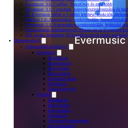
Evermusic 3.6: CarPlay, VoiceOver és még több
Evermusic 3.1: Crossfade, könyvtárszinkronizálás és biz
Az Evermusic elérte a 3 millió letöltést: funkciók áttekint
Flacbox 1.6: Automatikus szinkronizálás, hangszínszab
Evermusic 2.3: Automatikus szinkronizálás, lejátszási po
Zenehallgatás felhőtárhelyről iPhone-on az Evermusickel
iOS Audio Streaming AVAssetResourceLoader segítségé
Dokumentáció
Felhasználói kézikönyv
Evermusic
Beállítások
Hanglejátszó
Helyi fájlok
Kapcsolatok
Lejátszási listák
Navigáció
Zenei könyvtár
Evertag
Beállítások
Helyi fájlok
Kapcsolatok
Navigáció
Tag mező leképezések
Tag szerkesztő