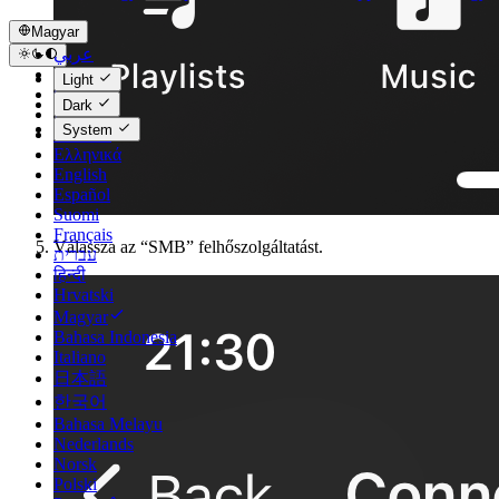
Magyar
عربي
Català
Light
Čeština
Dark
Dansk
System
Deutsch
Ελληνικά
English
Español
Suomi
Français
Válassza az “SMB” felhőszolgáltatást.
עברית
हिन्दी
Hrvatski
Magyar
Bahasa Indonesia
Italiano
日本語
한국어
Bahasa Melayu
Nederlands
Norsk
Polski