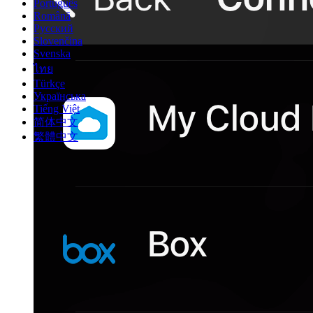
Português
Română
Русский
Slovenčina
Svenska
ไทย
Türkçe
Українська
Tiếng Việt
简体中文
繁體中文