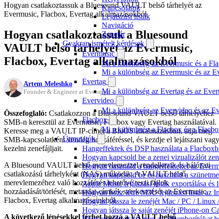
Hogyan csatlakoztassuk a Bluesound VAULT belső tárhelyét az
Kapcsolatok
Evermusic, Flacbox, Evertag alkalmazásokból
Lejátszási listák
Navigáció
Hogyan csatlakoztassuk a Bluesound
Zenetár
Gyakran ismételt kérdések
VAULT belső tárhelyét az Evermusic,
Evermusic
Flacbox, Evertag alkalmazásokból
Mi a különbség az Evermusic és a Fla
Mi a különbség az Evermusic és az E
Evertag
Artem Meleshko
Mi a különbség az Evertag és az Eve
Founder & Engineer at Everappz
Evervideo
Mi a különbség az Evervideo és az E
Összefoglaló:
Csatlakozzon a Bluesound VAULT belső tárhelyéhez
Flacbox
SMB-n keresztül az Evermusic, Flacbox vagy Evertag használatával.
Mi a különbség a Flacbox és a Flacb
Keresse meg a VAULT IP-címét a BluOS alkalmazásban, adja meg
Útmutatók
SMB-kapcsolatként vendég hozzáféréssel, és kezdje el lejátszani vag
kezelni zenefájljait.
Hangeffektek és DSP használata a Flacboxba
Hogyan kapcsold be a zenei vizualizálót ze
A Bluesound VAULT belső merevlemezzel rendelkezik és hálózati
Hogyan használd a hangeffekteket az Evermus
csatlakozású tárhelyként (NAS) működik. A VAULT belső
Hogyan kapcsold be és használd a szünetmen
merevlemezéhez való hozzáférés lehetővé teszi fájlok
Apple Music lejátszási listák exportálása é
hozzáadását/törlését, metaadat-címkék szerkesztését az Evermusic,
Hogyan hozz létre M3U lejátszási listát az 
Flacbox, Evertag alkalmazásainkból.
Hogyan játssza le zenéjét Mac / PC / Linu
Hogyan játssza le saját zenéjét iPhone-on C
A következő lépésekkel férhet hozzá a VAULT belső
Hogyan változtasd meg az albumborítókat hel