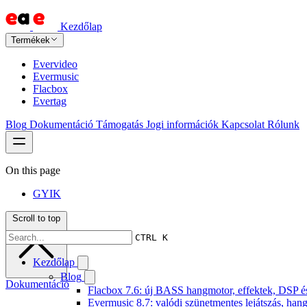
Kezdőlap
Termékek
Evervideo
Evermusic
Flacbox
Evertag
Blog
Dokumentáció
Támogatás
Jogi információk
Kapcsolat
Rólunk
On this page
GYIK
Scroll to top
CTRL K
Kezdőlap
Blog
Dokumentáció
Flacbox 7.6: új BASS hangmotor, effektek, DSP és 
Evermusic 8.7: valódi szünetmentes lejátszás, hang