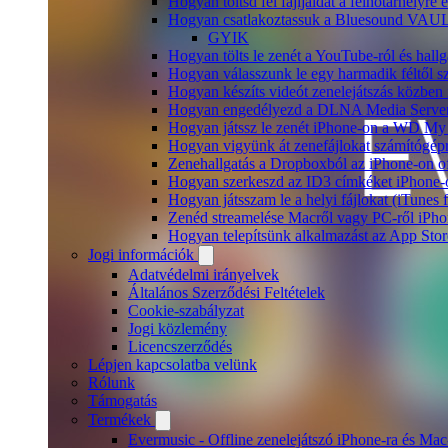
Hogyan töltsd fel fájljaidat a felhőtárhelyr
Hogyan csatlakoztassuk a Bluesound VAULT 
GYIK
Hogyan tölts le zenét a YouTube-ról és hallg
Hogyan válasszunk le egy harmadik féltől s
Hogyan készíts videót zenelejátszás közben
Hogyan engedélyezd a DLNA Media Servert 
Hogyan játssz le zenét iPhone-on a WD M
Hogyan vigyünk át zenefájlokat számítógépr
Zenehallgatás a Dropboxból az iPhone-on o
Hogyan szerkeszd az ID3 címkéket iPhone-
Hogyan játsszam le a helyi fájlokat (iTunes
Zenéd streamelése Macről vagy PC-ről iPho
Hogyan telepítsünk alkalmazást az App Store
Jogi információk
Adatvédelmi irányelvek
Általános Szerződési Feltételek
Cookie-szabályzat
Jogi közlemény
Licencszerződés
Lépjen kapcsolatba velünk
Rólunk
Támogatás
Termékek
Evermusic - Offline zenelejátszó iPhone-ra és Mac