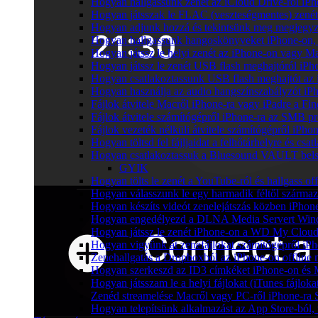
Hogyan hallgassunk zenét az iCloud Drive-ról iP
Hogyan játsszak le FLAC (veszteségmentes) zené
Hogyan adjunk hozzá és tekintsünk meg megjegyzé
Hogyan hallgassunk hangoskönyveket iPhone-on, 
Hogyan játssz le helyi zenét az iPhone-on vagy M
Hogyan játssz le zenét USB flash meghajtóról iPh
Hogyan csatlakoztassunk USB flash meghajtót az iP
Hogyan használja az audio hangszínszabályzót iP
Fájlok átvitele Macről iPhone-ra vagy iPadre a Fin
Fájlok átvitele számítógépről iPhone-ra az SMB pr
Fájlok vezeték nélküli átvitele számítógépről iPho
Hogyan töltsd fel fájljaidat a felhőtárhelyre és c
Hogyan csatlakoztassuk a Bluesound VAULT belső 
GYIK
Hogyan tölts le zenét a YouTube-ról és hallgass of
Hogyan válasszunk le egy harmadik féltől származ
Hogyan készíts videót zenelejátszás közben iPhon
Hogyan engedélyezd a DLNA Media Servert Window
Hogyan játssz le zenét iPhone-on a WD My Clou
Hogyan vigyünk át zenefájlokat számítógépről iPh
Zenehallgatás a Dropboxból az iPhone-on offline
Hogyan szerkeszd az ID3 címkéket iPhone-on és
Hogyan játsszam le a helyi fájlokat (iTunes fájlok
Zenéd streamelése Macről vagy PC-ről iPhone-ra
Hogyan telepítsünk alkalmazást az App Store-ból, 