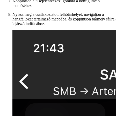
Koppintson a “Bejelentkezés” gombra a konfiguráció
mentéséhez.
Nyissa meg a csatlakoztatott felhőtárhelyet, navigáljon a
hangfájlokat tartalmazó mappába, és koppintson bármely fájlra 
lejátszó indításához.