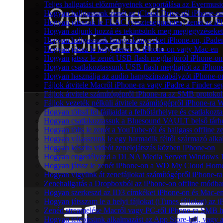
Teljes hallgatási előzményeinek exportálása az Evermusi
Hogyan hallgassunk zenét az iCloud Drive-ról iPhone-
Hogyan játsszak le FLAC (veszteségmentes) zenét az i
Hogyan adjunk hozzá és tekintsünk meg megjegyzéseket
Hogyan hallgassunk hangoskönyveket iPhone-on, iPaden
Hogyan játssz le helyi zenét az iPhone-on vagy Mac-en
Hogyan játssz le zenét USB flash meghajtóról iPhone-on
Hogyan csatlakoztassunk USB flash meghajtót az iPhone-h
Hogyan használja az audio hangszínszabályzót iPhone-o
Fájlok átvitele Macről iPhone-ra vagy iPadre a Finder se
Fájlok átvitele számítógépről iPhone-ra az SMB protokol
Fájlok vezeték nélküli átvitele számítógépről iPhone-ra 
Hogyan töltsd fel fájljaidat a felhőtárhelyre és csatlak
Hogyan csatlakoztassuk a Bluesound VAULT belső tárhe
Hogyan tölts le zenét a YouTube-ról és hallgass offline 
Hogyan válasszunk le egy harmadik féltől származó alka
Hogyan készíts videót zenelejátszás közben iPhone-on
Hogyan engedélyezd a DLNA Media Servert Windows 10-e
Hogyan játssz le zenét iPhone-on a WD My Cloud Home
Hogyan vigyünk át zenefájlokat számítógépről iPhone-ra 
Zenehallgatás a Dropboxból az iPhone-on offline módba
Hogyan szerkeszd az ID3 címkéket iPhone-on és Mac-e
Hogyan játsszam le a helyi fájlokat (iTunes fájlokat) az
Zenéd streamelése Macről vagy PC-ről iPhone-ra SMB h
Hogyan telepítsünk alkalmazást az App Store-ból, vagy a