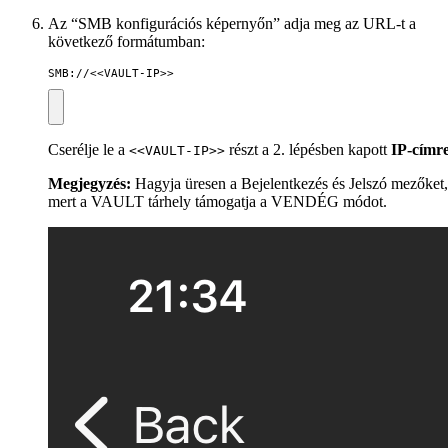
Az “SMB konfigurációs képernyőn” adja meg az URL-t a
következő formátumban:
SMB://<<VAULT-IP>>
Cserélje le a
részt a 2. lépésben kapott
IP-címr
<<VAULT-IP>>
Megjegyzés:
Hagyja üresen a Bejelentkezés és Jelszó mezőket,
mert a VAULT tárhely támogatja a VENDÉG módot.