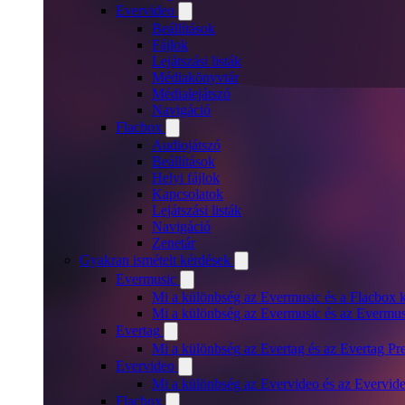
Evervideo
Beállítások
Fájlok
Lejátszási listák
Médiakönyvtár
Médialejátszó
Navigáció
Flacbox
Audiojátszó
Beállítások
Helyi fájlok
Kapcsolatok
Lejátszási listák
Navigáció
Zenetár
Gyakran ismételt kérdések
Evermusic
Mi a különbség az Evermusic és a Flacbox k
Mi a különbség az Evermusic és az Evermu
Evertag
Mi a különbség az Evertag és az Evertag P
Evervideo
Mi a különbség az Evervideo és az Evervid
Flacbox