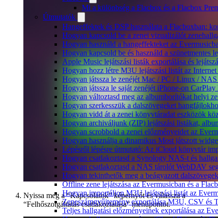
Mi a különbség a Flacbox és a Flacbox Pre
Útmutatók
Hangeffektek és DSP használata a Flacboxban: kom
Hogyan kapcsold be a zenei vizualizálót zenehall
Hogyan használd a hangeffekteket az Evermusicban:
Hogyan kapcsold be és használd a szünetmentes le
Apple Music lejátszási listák exportálása és lejá
Hogyan hozz létre M3U lejátszási listát az Intern
Hogyan játssza le zenéjét Mac / PC / Linux / NA
Hogyan játssza le saját zenéjét iPhone-on CarPlay 
Hogyan változtasd meg az albumborítókat helyi zen
Hogyan szerkesszük a dalszövegeket hangfájlok
Hogyan vidd át a zenei könyvtáradat eszközök köz
Hogyan archiváljunk (ZIP) lejátszási listákat, al
Hogyan scrobbold a zenei előzményeidet az Everm
Hogyan használja a dinamikus Most játszott widg
Lépésről lépésre útmutató: Az iCloud könyvtár im
Hogyan csatlakoztasd a Synology NAS-t és hallga
Hogyan csatlakoztasd a NAS tárolót WebDAV segí
Hogyan tekinthetők meg a beágyazott dalszövege
Offline zene lejátszása az Evermusicban és a Flacb
Hogyan importáljon M3U lejátszási listát az Ever
Nyissa meg a “Kapcsolatok” képernyőt és válassza a
Zeneszámgyűjtemény exportálása M3U, CSV és T
“Felhőszolgáltatás csatlakoztatása” menüpontot.
Teljes hallgatási előzményeinek exportálása az Ev