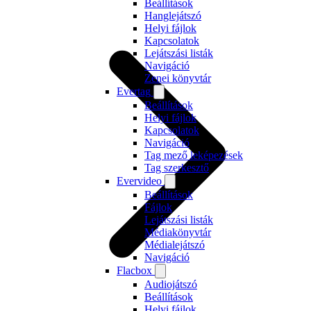
Beállítások
Hanglejátszó
Helyi fájlok
Kapcsolatok
Lejátszási listák
Navigáció
Zenei könyvtár
Evertag
Beállítások
Helyi fájlok
Kapcsolatok
Navigáció
Tag mező leképezések
Tag szerkesztő
Evervideo
Beállítások
Fájlok
Lejátszási listák
Médiakönyvtár
Médialejátszó
Navigáció
Flacbox
Audiojátszó
Beállítások
Helyi fájlok