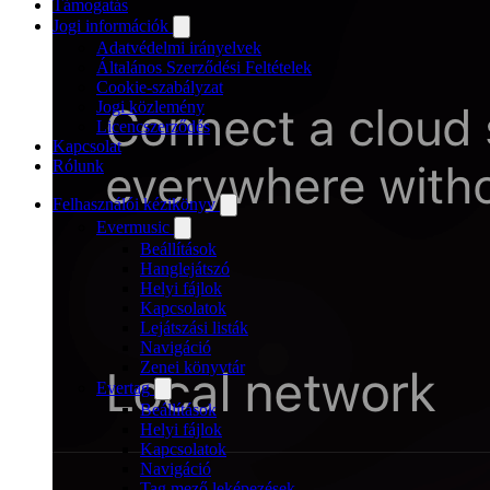
Támogatás
Jogi információk
Adatvédelmi irányelvek
Általános Szerződési Feltételek
Cookie-szabályzat
Jogi közlemény
Licencszerződés
Kapcsolat
Rólunk
Felhasználói kézikönyv
Evermusic
Beállítások
Hanglejátszó
Helyi fájlok
Kapcsolatok
Lejátszási listák
Navigáció
Zenei könyvtár
Evertag
Beállítások
Helyi fájlok
Kapcsolatok
Navigáció
Tag mező leképezések