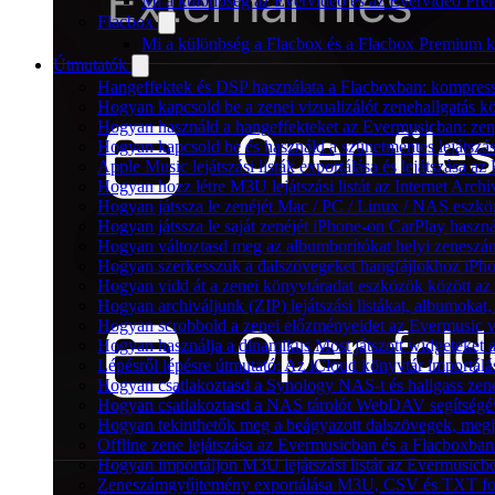
Mi a különbség az Evervideo és az Evervideo Pré
Flacbox
Mi a különbség a Flacbox és a Flacbox Premium k
Útmutatók
Hangeffektek és DSP használata a Flacboxban: kompressz
Hogyan kapcsold be a zenei vizualizálót zenehallgatás 
Hogyan használd a hangeffekteket az Evermusicban: zenge
Hogyan kapcsold be és használd a szünetmentes lejátszá
Apple Music lejátszási listák exportálása és lejátszása
Hogyan hozz létre M3U lejátszási listát az Internet Arc
Hogyan játssza le zenéjét Mac / PC / Linux / NAS eszk
Hogyan játssza le saját zenéjét iPhone-on CarPlay haszná
Hogyan változtasd meg az albumborítókat helyi zeneszámo
Hogyan szerkesszük a dalszövegeket hangfájlokhoz iP
Hogyan vidd át a zenei könyvtáradat eszközök között az 
Hogyan archiváljunk (ZIP) lejátszási listákat, albumoka
Hogyan scrobbold a zenei előzményeidet az Evermusic v
Hogyan használja a dinamikus Most játszott widgeteket
Lépésről lépésre útmutató: Az iCloud könyvtár importál
Hogyan csatlakoztasd a Synology NAS-t és hallgass zen
Hogyan csatlakoztasd a NAS tárolót WebDAV segítségév
Hogyan tekinthetők meg a beágyazott dalszövegek, meg
Offline zene lejátszása az Evermusicban és a Flacboxban: 
Hogyan importáljon M3U lejátszási listát az Evermusicb
Zeneszámgyűjtemény exportálása M3U, CSV és TXT for