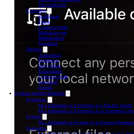
Tag szerkesztő
Evervideo
Beállítások
Fájlok
Lejátszási listák
Médiakönyvtár
Médialejátszó
Navigáció
Flacbox
Audiojátszó
Beállítások
Helyi fájlok
Kapcsolatok
Lejátszási listák
Navigáció
Zenetár
Gyakran ismételt kérdések
Evermusic
Mi a különbség az Evermusic és a Flacbox között
Mi a különbség az Evermusic és az Evermusic Pr
Evertag
Mi a különbség az Evertag és az Evertag Premium
Evervideo