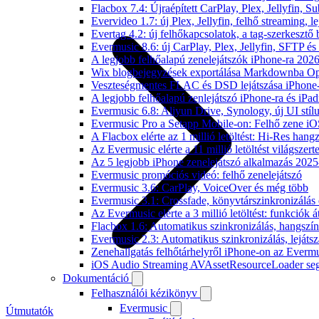
Flacbox 7.4: Újraépített CarPlay, Plex, Jellyfin,
Evervideo 1.7: új Plex, Jellyfin, felhő streaming, l
Evertag 4.2: új felhőkapcsolatok, a tag-szerkesztő 
Evermusic 8.6: új CarPlay, Plex, Jellyfin, SFTP é
A legjobb felhőalapú zenelejátszók iPhone-ra 202
Wix blogbejegyzések exportálása Markdownba O
Veszteségmentes FLAC és DSD lejátszása iPhone-
A legjobb felhőalapú zenlejátszó iPhone-ra és iPad
Evermusic 6.8: Aliyun Drive, Synology, új UI stíl
Evermusic Pro a Setapp Mobile-on: Felhő zene iO
A Flacbox elérte az 1 millió letöltést: Hi-Res hang
Az Evermusic elérte a 11 millió letöltést világszert
Az 5 legjobb iPhone zenelejátszó alkalmazás 202
Evermusic promóciós videó: felhő zenelejátszó
Evermusic 3.6: CarPlay, VoiceOver és még több
Evermusic 3.1: Crossfade, könyvtárszinkronizálás 
Az Evermusic elérte a 3 millió letöltést: funkciók á
Flacbox 1.6: Automatikus szinkronizálás, hangsz
Evermusic 2.3: Automatikus szinkronizálás, lejátsz
Zenehallgatás felhőtárhelyről iPhone-on az Everm
iOS Audio Streaming AVAssetResourceLoader seg
Dokumentáció
Felhasználói kézikönyv
Evermusic
Útmutatók