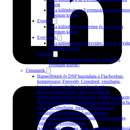
között
Mi a különbség az Evermusic és az Evermus
Premium között
Evertag
Mi a különbség az Evertag és az Evertag
Premium között
Evervideo
Mi a különbség az Evervideo és az Evervid
Prémium között?
Flacbox
Mi a különbség a Flacbox és a Flacbox
Premium között?
Útmutatók
Hangeffektek és DSP használata a Flacboxban:
kompresszor, Freeverb, Crossfeed, visszhang,
hangerő-normalizálás és még sok más
Hogyan kapcsold be a zenei vizualizálót
zenehallgatás közben iPhone-on, iPaden és Macen
Hogyan használd a hangeffekteket az Evermusicb
zengetés, visszhang, torzítás, kompresszor,
keresztátfedés és hangerő-normalizálás
Hogyan kapcsold be és használd a szünetmentes
lejátszást az Evermusicban
Apple Music lejátszási listák exportálása és lejátsz