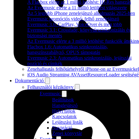
A Flacbox elérte az 1 millió letöltést: Hi-Res hangzás
Az Evermusic elérte a 11 millió letöltést világszerte
Az 5 legjobb iPhone zenelejátszó alkalmazás 2025-ben
Evermusic promóciós videó: felhő zenelejátszó
Evermusic 3.6: CarPlay, VoiceOver és még több
Evermusic 3.1: Crossfade, könyvtárszinkronizálás és
biztonsági mentés
Az Evermusic elérte a 3 millió letöltést: funkciók áttekint
Flacbox 1.6: Automatikus szinkronizálás,
hangszínszabályzó, OPUS támogatás
Evermusic 2.3: Automatikus szinkronizálás, lejátszási
pozíció és címkék
Zenehallgatás felhőtárhelyről iPhone-on az Evermusickel
iOS Audio Streaming AVAssetResourceLoader segítségé
Dokumentáció
Felhasználói kézikönyv
Evermusic
Beállítások
Hanglejátszó
Helyi fájlok
Kapcsolatok
Lejátszási listák
Navigáció
Zenei könyvtár