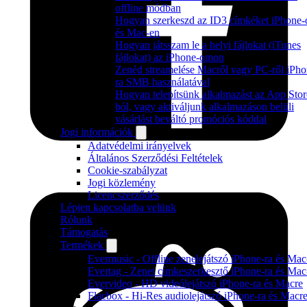
offline módban
Hogyan szerkeszd az ID3 címkéket iPhone-
és Mac-en
Hogyan játsszam le a helyi fájlokat (iTunes
fájlokat) az iPhone-omon
Zenéd streamelése Macről vagy PC-ről iPho
ra SMB használatával
Hogyan telepítsünk alkalmazást az App Stor
ból, vagy aktiváljunk alkalmazáson belüli
vásárlást beváltó promóciós kóddal
Jogi információk
Adatvédelmi irányelvek
Általános Szerződési Feltételek
Cookie-szabályzat
Jogi közlemény
Licencszerződés
Lépjen kapcsolatba velünk
Rólunk
Támogatás
Termékek
Evermusic - Offline zenelejátszó iPhone-ra és Mac
Evertag - Zenei címkeszerkesztő iPhone-ra és Mac
Evervideo - HD videólejátszó iPhone-ra és Macre
Flacbox - Hi-Res audiolejátszó iPhone-ra és Macr