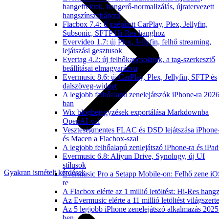
hangeffektek, hangerő-normalizálás, újratervezett
hangszínszabályzó
Flacbox 7.4: Újraépített CarPlay, Plex, Jellyfin,
Subsonic, SFTP Hi-Res hanghoz
Evervideo 1.7: új Plex, Jellyfin, felhő streaming,
lejátszási gesztusok
Evertag 4.2: új felhőkapcsolatok, a tag-szerkesztő
beállításai elmagyarázva
Evermusic 8.6: új CarPlay, Plex, Jellyfin, SFTP és
dalszöveg-widget
A legjobb felhőalapú zenelejátszók iPhone-ra 2026
ban
Wix blogbejegyzések exportálása Markdownba
OpenAI-val
Veszteségmentes FLAC és DSD lejátszása iPhone
és Macen a Flacbox-szal
A legjobb felhőalapú zenlejátszó iPhone-ra és iPad
Evermusic 6.8: Aliyun Drive, Synology, új UI
stílusok
Gyakran ismételt kérdések
Evermusic Pro a Setapp Mobile-on: Felhő zene iO
re
A Flacbox elérte az 1 millió letöltést: Hi-Res hang
Az Evermusic elérte a 11 millió letöltést világszert
Az 5 legjobb iPhone zenelejátszó alkalmazás 2025
ben