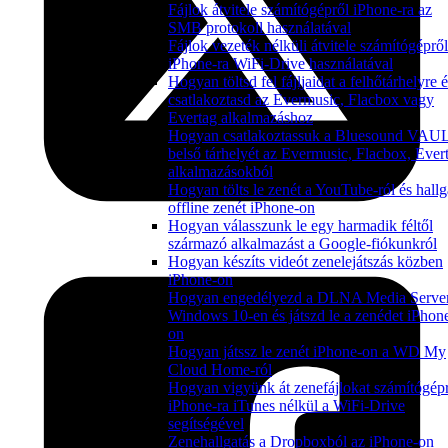
Fájlok átvitele számítógépről iPhone-ra az
SMB protokoll használatával
Fájlok vezeték nélküli átvitele számítógépről
iPhone-ra WiFi-Drive használatával
Hogyan töltsd fel fájljaidat a felhőtárhelyre 
csatlakoztasd az Evermusic, Flacbox vagy
Evertag alkalmazáshoz
Hogyan csatlakoztassuk a Bluesound VAU
belső tárhelyét az Evermusic, Flacbox, Ever
alkalmazásokból
Hogyan tölts le zenét a YouTube-ról és hallg
offline zenét iPhone-on
Hogyan válasszunk le egy harmadik féltől
származó alkalmazást a Google-fiókunkról
Hogyan készíts videót zenelejátszás közben
iPhone-on
Hogyan engedélyezd a DLNA Media Server
Windows 10-en és játszd le a zenédet iPhon
on
Hogyan játssz le zenét iPhone-on a WD My
Cloud Home-ról
Hogyan vigyünk át zenefájlokat számítógép
iPhone-ra iTunes nélkül a WiFi-Drive
segítségével
Zenehallgatás a Dropboxból az iPhone-on