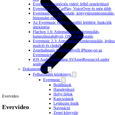
Evermusic promóciós videó: felhő zenelejátszó
Evermusic 3.6: CarPlay, VoiceOver és még több
Evermusic 3.1: Crossfade, könyvtárszinkronizálás 
biztonsági mentés
Az Evermusic elérte a 3 millió letöltést: funkciók
áttekintése
Flacbox 1.6: Automatikus szinkronizálás,
hangszínszabályzó, OPUS támogatás
Evermusic 2.3: Automatikus szinkronizálás, lejátsz
pozíció és címkék
Zenehallgatás felhőtárhelyről iPhone-on az
Evermusickel
iOS Audio Streaming AVAssetResourceLoader
segítségével
Dokumentáció
Felhasználói kézikönyv
Evermusic
Beállítások
Hanglejátszó
Helyi fájlok
Evervideo
Kapcsolatok
Lejátszási listák
Evervideo
Navigáció
Zenei könyvtár