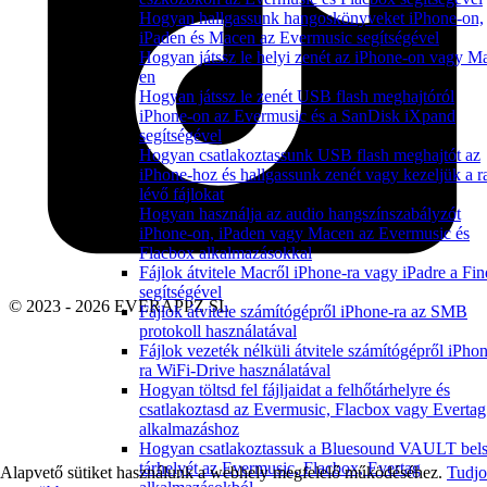
Hogyan hallgassunk hangoskönyveket iPhone-on,
iPaden és Macen az Evermusic segítségével
Hogyan játssz le helyi zenét az iPhone-on vagy M
en
Hogyan játssz le zenét USB flash meghajtóról
iPhone-on az Evermusic és a SanDisk iXpand
segítségével
Hogyan csatlakoztassunk USB flash meghajtót az
iPhone-hoz és hallgassunk zenét vagy kezeljük a ra
lévő fájlokat
Hogyan használja az audio hangszínszabályzót
iPhone-on, iPaden vagy Macen az Evermusic és
Flacbox alkalmazásokkal
Fájlok átvitele Macről iPhone-ra vagy iPadre a Fin
segítségével
© 2023 - 2026 EVERAPPZ SL
Fájlok átvitele számítógépről iPhone-ra az SMB
protokoll használatával
Fájlok vezeték nélküli átvitele számítógépről iPho
ra WiFi-Drive használatával
Hogyan töltsd fel fájljaidat a felhőtárhelyre és
csatlakoztasd az Evermusic, Flacbox vagy Evertag
alkalmazáshoz
Hogyan csatlakoztassuk a Bluesound VAULT bel
tárhelyét az Evermusic, Flacbox, Evertag
Alapvető sütiket használunk a webhely megfelelő működéséhez.
Tudj