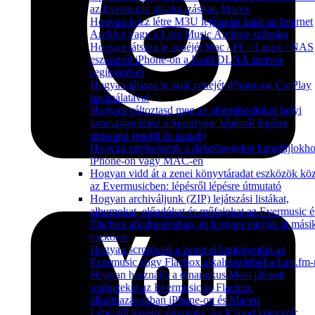
az Evermusic alkalmazásban Macen
Hogyan hozz létre M3U lejátszási listát az Internet
Archive vagy a Live Music Archive számára
Hogyan játssza le zenéjét Mac / PC / Linux / NAS
eszközről iPhone-on a Kodi DLNA szerver
segítségével
Hogyan játssza le saját zenéjét iPhone-on CarPlay
használatával
Hogyan változtasd meg az albumborítókat helyi
zeneszámokhoz a Spotifyon: lépésről lépésre
útmutató (mobil és asztali)
Hogyan szerkesszük a dalszövegeket hangfájlokh
iPhone-on vagy MAC-en
Hogyan vidd át a zenei könyvtáradat eszközök köz
az Evermusicben: lépésről lépésre útmutató
Hogyan archiváljunk (ZIP) lejátszási listákat,
albumokat, előadókat és műfajokat az Evermusic é
Flacbox alkalmazásban, és hogyan vigyük át mási
eszközre
Hogyan scrobbold a zenei előzményeidet az
Evermusic vagy Flacbox alkalmazásból a Last.fm-
Hogyan használja a dinamikus Most játszott
widgeteket az Evermusic és Flacbox
alkalmazásokban iPhone-on és Macen
Lépésről lépésre útmutató: Az iCloud könyvtár