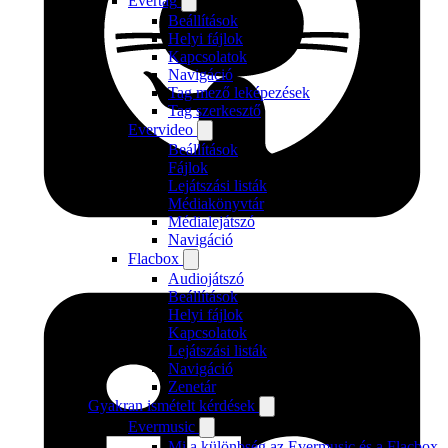
Evertag
Beállítások
Helyi fájlok
Kapcsolatok
Navigáció
Tag mező leképezések
Tag szerkesztő
Evervideo
Beállítások
Fájlok
Lejátszási listák
Médiakönyvtár
Médialejátszó
Navigáció
Flacbox
Audiojátszó
Beállítások
Helyi fájlok
Kapcsolatok
Lejátszási listák
Navigáció
Zenetár
Gyakran ismételt kérdések
Evermusic
Mi a különbség az Evermusic és a Flacbox