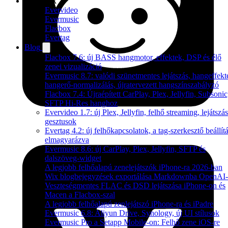
Termékek
Evervideo
Evermusic
Flacbox
Evertag
Blog
Flacbox 7.6: új BASS hangmotor, effektek, DSP és élő
zenei vizualizáció
Evermusic 8.7: valódi szünetmentes lejátszás, hangeffekt
hangerő-normalizálás, újratervezett hangszínszabályzó
Flacbox 7.4: Újraépített CarPlay, Plex, Jellyfin, Subsonic
SFTP Hi-Res hanghoz
Evervideo 1.7: új Plex, Jellyfin, felhő streaming, lejátszás
gesztusok
Evertag 4.2: új felhőkapcsolatok, a tag-szerkesztő beállítá
elmagyarázva
Evermusic 8.6: új CarPlay, Plex, Jellyfin, SFTP és
dalszöveg-widget
A legjobb felhőalapú zenelejátszók iPhone-ra 2026-ban
Wix blogbejegyzések exportálása Markdownba OpenAI-
Veszteségmentes FLAC és DSD lejátszása iPhone-on és
Macen a Flacbox-szal
A legjobb felhőalapú zenlejátszó iPhone-ra és iPadre
Evermusic 6.8: Aliyun Drive, Synology, új UI stílusok
Evermusic Pro a Setapp Mobile-on: Felhő zene iOS-re