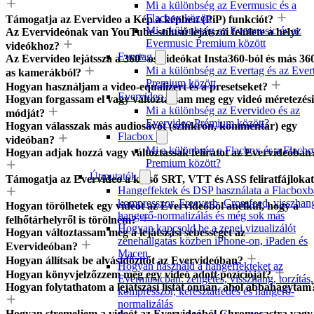
Mi a különbség az Evermusic és a
Flacbox között
Támogatja az Evervideo a Kép a képben (PiP) funkciót?
Mi a különbség az Evermusic és az
Az Evervideónak van YouTube-stílusú lejátszói felülete a helyi
Evermusic Premium között
videókhoz?
Evertag
Az Evervideo lejátssza a 360°-os videókat Insta360-ból és más 36
Mi a különbség az Evertag és az Ever
as kamerákból?
Premium között
Hogyan használjam a video-equalizert és a presetseket?
Evervideo
Hogyan forgassam el vagy változtassam meg egy videó méretezési
Mi a különbség az Evervideo és az
módját?
Evervideo Prémium között?
Hogyan válasszak más audiosávot (szinkron, kommentár) egy
Flacbox
videóban?
Mi a különbség a Flacbox és a Flacb
Hogyan adjak hozzá vagy változtassak feliratot az Evervideóban
Premium között?
Útmutatók
Támogatja az Evervideo a külső SRT, VTT és ASS feliratfájloka
Hangeffektek és DSP használata a Flacboxb
kompresszor, Freeverb, Crossfeed, visszhan
Hogyan törölhetek egy videót az Evervideóból anélkül, hogy a
hangerő-normalizálás és még sok más
felhőtárhelyről is törölném?
Hogyan kapcsold be a zenei vizualizálót
Hogyan változtassam meg a lejátszási sebességet az
zenehallgatás közben iPhone-on, iPaden és
Evervideóban?
Macen
Hogyan állítsak be alvásidőzítőt az Evervideóban?
Hogyan használd a hangeffekteket az
Hogyan könyvjelzőzzem meg egy videó adott pozícióját?
Evermusicban: zengetés, visszhang, torzítás,
Hogyan folytathatom a lejátszási listát onnan, ahol abbahagytam
kompresszor, keresztátfedés és hangerő-
normalizálás
Hogyan stremeljem a videót az Evervideóból Chromecastra vagy