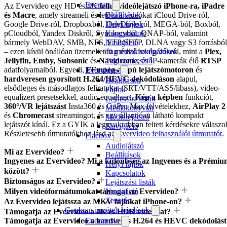
Evertag
Az Evervideo egy HD és 4K
felhő videólejátszó
iPhone-ra, iPadre
és Macre
, amely streameli és letölti a videókat iCloud Drive-ról,
Beállítások
Google Drive-ról, Dropboxból, OneDrive-ról, MEGA-ból, Boxból,
Helyi fájlok
pCloudból, Yandex Diskről, Synologyból, QNAP-ból, valamint
Kapcsolatok
bármely WebDAV, SMB, NFS, FTP/SFTP, DLNA vagy S3 forrásból
Navigáció
– ezen kívül önállóan üzemeltetett médiakiszolgálókról, mint a
Plex,
Tag mező leképezések
Jellyfin, Emby, Subsonic
és
Navidrome
, és IP-kamerák élő
RTSP
Tag szerkesztő
adatfolyamaiból. Egyedi,
FFmpeg-alapú lejátszómotoron
és
Evervideo
hardveresen gyorsított H.264/HEVC dekódoláson
alapul,
Beállítások
elsődleges és másodlagos feliratokat (SRT/VTT/ASS/libass), video-
Fájlok
equalizert presetsekkel, audio-equalizert,
Kép a képben
funkciót,
Lejátszási listák
360°/VR lejátszást
Insta360 és GoPro Max felvételekhez,
AirPlay 2
Médiakönyvtár
és
Chromecast
streamingot, és egy állandóan látható kompakt
Médialejátszó
lejátszót kínál. Ez a GYIK a leggyakrabban feltett kérdésekre válaszol
Navigáció
Részletesebb útmutatókhoz lásd az
Evervideo felhasználói útmutatót
.
Flacbox
Audiojátszó
Mi az Evervideo?
Beállítások
Ingyenes az Evervideo? Mi a különbség az Ingyenes és a Prémiu
Helyi fájlok
között?
Kapcsolatok
Biztonságos az Evervideo?
Lejátszási listák
Milyen videóformátumokat támogat az Evervideo?
Navigáció
Zenetár
Az Evervideo lejátssza az MKV fájlokat iPhone-on?
Gyakran ismételt kérdések
Támogatja az Evervideo a 4K és HDR videókat?
Támogatja az Evervideo a hardveres H.264 és HEVC dekódolást
Evermusic