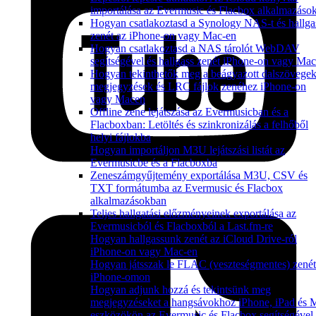
importálása az Evermusic és Flacbox alkalmazáso
Hogyan csatlakoztasd a Synology NAS-t és hallga
zenét az iPhone-on vagy Mac-en
Hogyan csatlakoztasd a NAS tárolót WebDAV
segítségével és hallgass zenét iPhone-on vagy Ma
Hogyan tekinthetők meg a beágyazott dalszövegek
megjegyzések és LRC fájlok zenéhez iPhone-on
vagy Macen
Offline zene lejátszása az Evermusicban és a
Flacboxban: Letöltés és szinkronizálás a felhőből
helyi fájlokba
Hogyan importáljon M3U lejátszási listát az
Evermusicbe és a Flacboxba
Zeneszámgyűjtemény exportálása M3U, CSV és
TXT formátumba az Evermusic és Flacbox
alkalmazásokban
Teljes hallgatási előzményeinek exportálása az
Evermusicból és Flacboxból a Last.fm-re
Hogyan hallgassunk zenét az iCloud Drive-ról
iPhone-on vagy Mac-en
Hogyan játsszak le FLAC (veszteségmentes) zenét
iPhone-omon
Hogyan adjunk hozzá és tekintsünk meg
megjegyzéseket a hangsávokhoz iPhone, iPad és 
eszközökön az Evermusic és Flacbox segítségével