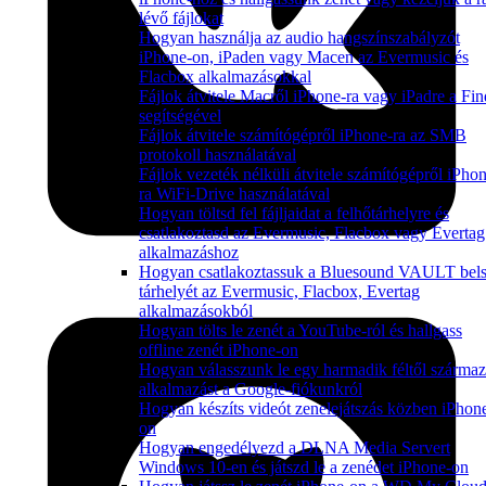
lévő fájlokat
Hogyan használja az audio hangszínszabályzót
iPhone-on, iPaden vagy Macen az Evermusic és
Flacbox alkalmazásokkal
Fájlok átvitele Macről iPhone-ra vagy iPadre a Fin
segítségével
Fájlok átvitele számítógépről iPhone-ra az SMB
protokoll használatával
Fájlok vezeték nélküli átvitele számítógépről iPho
ra WiFi-Drive használatával
Hogyan töltsd fel fájljaidat a felhőtárhelyre és
csatlakoztasd az Evermusic, Flacbox vagy Evertag
alkalmazáshoz
Hogyan csatlakoztassuk a Bluesound VAULT bel
tárhelyét az Evermusic, Flacbox, Evertag
alkalmazásokból
Hogyan tölts le zenét a YouTube-ról és hallgass
offline zenét iPhone-on
Hogyan válasszunk le egy harmadik féltől szárma
alkalmazást a Google-fiókunkról
Hogyan készíts videót zenelejátszás közben iPhon
on
Hogyan engedélyezd a DLNA Media Servert
Windows 10-en és játszd le a zenédet iPhone-on