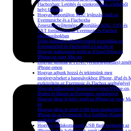
Flacboxban: Letöltés és szinkronizálás a felhőből
helyi fájlokba
Hogyan importáljon M3U lejátszási listát az
Evermusicbe és a Flacboxba
Zeneszámgyűjtemény exportálása M3U, CSV és
TXT formátumba az Evermusic és Flacbox
alkalmazásokban
Teljes hallgatási előzményeinek exportálása az
Evermusicból és Flacboxból a Last.fm-re
Hogyan hallgassunk zenét az iCloud Drive-ról
iPhone-on vagy Mac-en
Hogyan játsszak le FLAC (veszteségmentes) zenét
iPhone-omon
Hogyan adjunk hozzá és tekintsünk meg
megjegyzéseket a hangsávokhoz iPhone, iPad és 
eszközökön az Evermusic és Flacbox segítségével
Hogyan hallgassunk hangoskönyveket iPhone-on,
iPaden és Macen az Evermusic segítségével
Hogyan játssz le helyi zenét az iPhone-on vagy M
en
Hogyan játssz le zenét USB flash meghajtóról
iPhone-on az Evermusic és a SanDisk iXpand
segítségével
Hogyan csatlakoztassunk USB flash meghajtót az
iPhone-hoz és hallgassunk zenét vagy kezeljük a ra