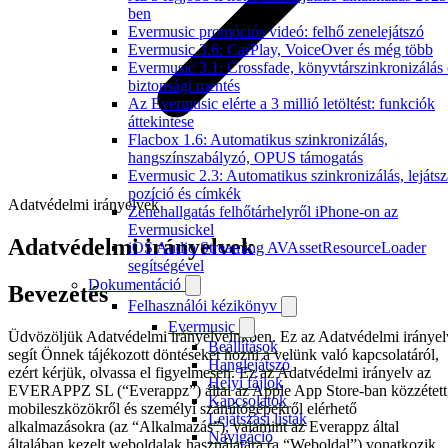
ben
Evermusic promóciós videó: felhő zenelejátszó
Evermusic 3.6: CarPlay, VoiceOver és még több
Evermusic 3.1: Crossfade, könyvtárszinkronizálás 
biztonsági mentés
Az Evermusic elérte a 3 millió letöltést: funkciók
áttekintése
Flacbox 1.6: Automatikus szinkronizálás,
hangszínszabályzó, OPUS támogatás
Evermusic 2.3: Automatikus szinkronizálás, lejátsz
pozíció és címkék
Adatvédelmi irányelvek
Zenehallgatás felhőtárhelyről iPhone-on az
Evermusickel
Adatvédelmi irányelvek
iOS Audio Streaming AVAssetResourceLoader
segítségével
Dokumentáció
Bevezetés
Felhasználói kézikönyv
Evermusic
Üdvözöljük Adatvédelmi irányelveinkben. Ez az Adatvédelmi irányel
Beállítások
segít Önnek tájékozott döntéseket hozni a velünk való kapcsolatáról,
Hanglejátszó
ezért kérjük, olvassa el figyelmesen. Ez az Adatvédelmi irányelv az
Helyi fájlok
EVERAPPZ SL (“Everappz”) által az Apple App Store-ban közzétett
Kapcsolatok
mobileszközökről és személyi számítógépekről elérhető
Lejátszási listák
alkalmazásokra (az “Alkalmazás”), valamint az Everappz által
Navigáció
általában kezelt weboldalak használatára (a “Weboldal”) vonatkozik.