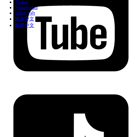
Türkçe
Українська
Tiếng Việt
简体中文
繁體中文