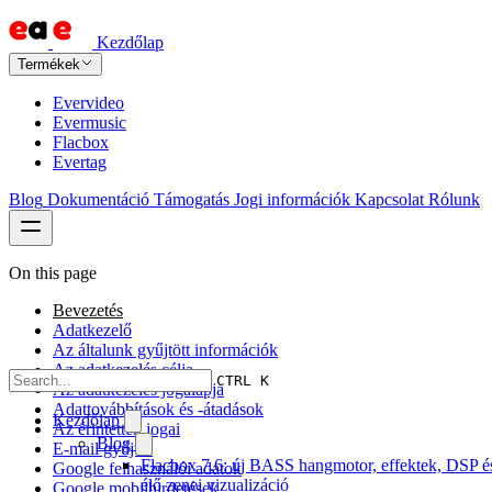
Kezdőlap
Termékek
Evervideo
Evermusic
Flacbox
Evertag
Blog
Dokumentáció
Támogatás
Jogi információk
Kapcsolat
Rólunk
On this page
Bevezetés
Adatkezelő
Az általunk gyűjtött információk
Az adatkezelés célja
CTRL K
Az adatkezelés jogalapja
Adattovábbítások és -átadások
Kezdőlap
Az érintettek jogai
Blog
E-mail gyűjtés
Flacbox 7.6: új BASS hangmotor, effektek, DSP é
Google felhasználói adatok
élő zenei vizualizáció
Google mobilhirdetések