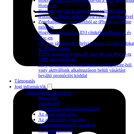
Hogyan játssz le zenét iPhone-on a WD My Clou
Home-ról
Hogyan vigyünk át zenefájlokat számítógépről
iPhone-ra iTunes nélkül a WiFi-Drive segítségével
Zenehallgatás a Dropboxból az iPhone-on offline
módban
Hogyan szerkeszd az ID3 címkéket iPhone-on és
Mac-en
Hogyan játsszam le a helyi fájlokat (iTunes fájloka
az iPhone-omon
Zenéd streamelése Macről vagy PC-ről iPhone-ra
SMB használatával
Hogyan telepítsünk alkalmazást az App Store-ból,
vagy aktiváljunk alkalmazáson belüli vásárlást
beváltó promóciós kóddal
Támogatás
Jogi információk
Adatvédelmi irányelvek
Bevezetés
Adatkezelő
Az általunk gyűjtött információk
Az adatkezelés célja
Az adatkezelés jogalapja
Adattovábbítások és -átadások
Az érintettek jogai