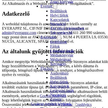
Zenei könyvtár
Az Alkalmazás és a Weboldal együttesen a “Szolgáltatások”.
Evertag
Beállítások
Adatkezelő
Helyi fájlok
Kapcsolatok
A weboldal tulajdonosa és az adatkezelésért felelős személy az
Navigáció
EVERAPPZ SL, CIF/NIF B56433535, aki e-mailben az
Tag mező leképezések
admin@everappz.com
címen, telefonon a +34 611 260 990 számon,
Tag szerkesztő
vagy postai úton az AVDA COLOMA, NUM 4 PUERTA L9, 03530
Evervideo
NUCÍA, ALICANTE, SPAIN címen érhető el.
Beállítások
Fájlok
Az általunk gyűjtött információk
Lejátszási listák
Médiakönyvtár
Médialejátszó
Amikor megnyitja Weboldalunkat, böngészője bizonyos adatokat kül
Navigáció
hogy hozzáférhessen a Weboldalhoz: IP-cím, a kérés dátuma és
Flacbox
időpontja, böngésző típusa, operációs rendszer, a böngészőszoftver
Audiojátszó
nyelve és verziója.
Beállítások
Helyi fájlok
Alkalmazásaink használatakor mobileszköze bizonyos adatokat
Kapcsolatok
továbbít: eszköze típusa (pl. iPhone, iPad) és paraméterei, IP-címe, az
Lejátszási listák
Alkalmazás használatának időszakai, valamint az alkalmazáson belüli
Navigáció
események, amelyeket a
Google Analytics
segítségével rögzítünk,
Zenetár
hogy lehetőségünk legyen az Alkalmazás folyamatos fejlesztésére.
Gyakran ismételt kérdések
Összeomlási jelentéseket is gyűjtünk a
Firebase Crashlytics