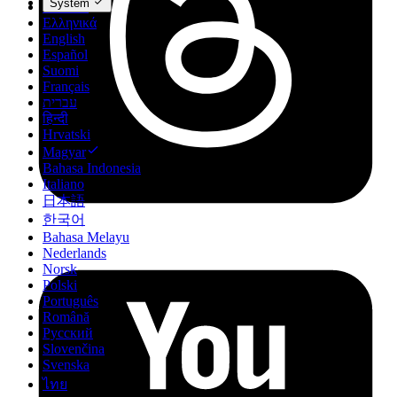
System
Deutsch
Ελληνικά
English
Español
Suomi
Français
עברית
हिन्दी
Hrvatski
Magyar
Bahasa Indonesia
Italiano
日本語
한국어
Bahasa Melayu
Nederlands
Norsk
Polski
Português
Română
Русский
Slovenčina
Svenska
ไทย