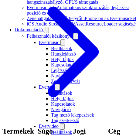
hangszínszabályzó, OPUS támogatás
Evermusic 2.3: Automatikus szinkronizálás, lejátszási
pozíció és címkék
Zenehallgatás felhőtárhelyről iPhone-on az Evermusickel
iOS Audio Streaming AVAssetResourceLoader segítségé
Dokumentáció
Felhasználói kézikönyv
Evermusic
Beállítások
Hanglejátszó
Helyi fájlok
Kapcsolatok
Lejátszási listák
Navigáció
Zenei könyvtár
Evertag
Beállítások
Helyi fájlok
Kapcsolatok
Navigáció
Tag mező leképezések
Tag szerkesztő
Evervideo
Termékek
Súgó
Jogi
Cég
Beállítások