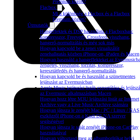
Prémium között?
Flacbox
Mi a különbség a Flacbox és a Flacbox
Premium között?
Útmutatók
Hangeffektek és DSP használata a Flacboxban:
kompresszor, Freeverb, Crossfeed, visszhang,
hangerő-normalizálás és még sok más
Hogyan kapcsold be a zenei vizualizálót
zenehallgatás közben iPhone-on, iPaden és Macen
Hogyan használd a hangeffekteket az Evermusicb
zengetés, visszhang, torzítás, kompresszor,
keresztátfedés és hangerő-normalizálás
Hogyan kapcsold be és használd a szünetmentes
lejátszást az Evermusicban
Apple Music lejátszási listák exportálása és lejátsz
az Evermusic alkalmazásban Macen
Hogyan hozz létre M3U lejátszási listát az Internet
Archive vagy a Live Music Archive számára
Hogyan játssza le zenéjét Mac / PC / Linux / NAS
eszközről iPhone-on a Kodi DLNA szerver
segítségével
Hogyan játssza le saját zenéjét iPhone-on CarPlay
használatával
Hogyan változtasd meg az albumborítókat helyi