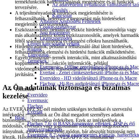
termékfunkciók hatékonyságának megértésére és új funkciók
Az adatvédelmi nyilatkozat változásairól szó
tervezésére.
értesítés
A teljesítményadatok hirdetések megjelenítésére is
Kapcsolat
felhasználhatók, beleértve a megosztást más hirdetéseket
Általános Szerződési Feltételek
megjelenítő szervezetekkel.
Cookie-szabályzat
Eszközazonosító, például az eszköz hirdetési azonosítója vagy
Jogi közlemény
más alkalmazáshoz kötött eszközazonosítók, amelyek harmadik
Licencszerződés
féltől származó hirdetési és elemzési célokra használhatók.
Lépjen kapcsolatba velünk
Hirdetési adatok, például a felhasználó által látott hirdetések,
Rólunk
felhasználhatók elemzési és hirdetési funkciók működtetésére.
Támogatás
Egyéb felhasználó-termék interakciók, mint alkalmazásindítási
Termékek
koppintások és interakciós információk, például
Evermusic - Offline zenelejátszó iPhone-ra és Mac
videómegtekintések, felhasználhatók a hirdetési teljesítmény
Evertag - Zenei címkeszerkesztő iPhone-ra és Mac
javítására.
Evervideo - HD videólejátszó iPhone-ra és Macre
Flacbox - Hi-Res audiolejátszó iPhone-ra és Macr
Az Ön adatainak biztonsága és bizalmas
Termékek
kezelése
Evervideo
Evermusic
Flacbox
Az EVERAPPZ SL-nél minden szükséges technikai és szervezési
Evertag
intézkedést megtettünk az Ön által megadott személyes adatok
Blog
biztonságának biztosítása érdekében. Ezek az intézkedések a
Flacbox 7.6: új BASS hangmotor, effektek, DSP és élő
módosítás, elvesztés vagy jogosulatlan feldolgozás megelőzésére
zenei vizualizáció
irányulnak, a törvény által előírt módon, bár abszolút biztonság nem
Evermusic 8.7: valódi szünetmentes lejátszás, hangeffekt
létezik. Hasonlóképpen, az EVERAPPZ SL munkatársai