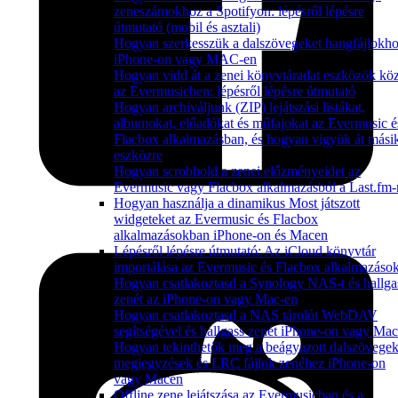
zeneszámokhoz a Spotifyon: lépésről lépésre
útmutató (mobil és asztali)
Hogyan szerkesszük a dalszövegeket hangfájlokh
iPhone-on vagy MAC-en
Hogyan vidd át a zenei könyvtáradat eszközök köz
az Evermusicben: lépésről lépésre útmutató
Hogyan archiváljunk (ZIP) lejátszási listákat,
albumokat, előadókat és műfajokat az Evermusic é
Flacbox alkalmazásban, és hogyan vigyük át mási
eszközre
Hogyan scrobbold a zenei előzményeidet az
Evermusic vagy Flacbox alkalmazásból a Last.fm-
Hogyan használja a dinamikus Most játszott
widgeteket az Evermusic és Flacbox
alkalmazásokban iPhone-on és Macen
Lépésről lépésre útmutató: Az iCloud könyvtár
importálása az Evermusic és Flacbox alkalmazáso
Hogyan csatlakoztasd a Synology NAS-t és hallga
zenét az iPhone-on vagy Mac-en
Hogyan csatlakoztasd a NAS tárolót WebDAV
segítségével és hallgass zenét iPhone-on vagy Ma
Hogyan tekinthetők meg a beágyazott dalszövegek
megjegyzések és LRC fájlok zenéhez iPhone-on
vagy Macen
Offline zene lejátszása az Evermusicban és a