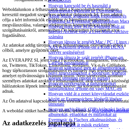
normalizálás
Hogyan kapcsold be és használd a
Weboldalunkon a felhasználók által a Kapcsolatfelvételi űrlapon
szünetmentes lejátszást az Evermusicban
keresztül megadott személyes adatokat dolgozzuk fel. Ezen adatok
Apple Music lejátszási listák exportálása és
célja a kért információk elküldése és bármilyen megkeresés
lejátszása az Evermusic alkalmazásban Mac
megválaszolása, valamint elektronikus kommunikáció küldése
Hogyan hozz létre M3U lejátszási listát az
szolgáltatásainkról, amennyiben Ön kifejezetten hozzájárult azok
Internet Archive vagy a Live Music Archive
fogadásához.
számára
Hogyan játssza le zenéjét Mac / PC / Linux 
Az adatokat addig tároljuk, amíg felhasználásuk előrelátható abból a
NAS eszközről iPhone-on a Kodi DLNA
célból, amelyre gyűjtötték őket.
szerver segítségével
Hogyan játssza le saját zenéjét iPhone-on
Az EVERAPPZ SL jelen van a Facebookon, Instagramon, YouTube-
CarPlay használatával
on, Twitteren, TikTokon, LinkedInen, Redditen, Vk-n és GitHubon,
Hogyan változtasd meg az albumborítókat
hogy tájékoztasson szolgáltatásairól és bármely más tevékenységéről,
helyi zeneszámokhoz a Spotifyon: lépésről
amelyet nyilvánosságra kívánunk hozni. Nem szerezzünk azonban
lépésre útmutató (mobil és asztali)
személyes adatokat azoktól a felhasználóktól, akik ezeken a közösség
Hogyan szerkesszük a dalszövegeket
hálózatokon lépnek interakcióba, kivéve, ha kifejezett felhatalmazást
hangfájlokhoz iPhone-on vagy MAC-en
adnak.
Hogyan vidd át a zenei könyvtáradat eszkö
között az Evermusicben: lépésről lépésre
Az Ön adataival kapcsolatban nem történik automatizált döntéshozatal
útmutató
Hogyan archiváljunk (ZIP) lejátszási listákat
A weboldal sütiket használhat; kérjük, tekintse át
Süti szabályzatunkat
albumokat, előadókat és műfajokat az
Evermusic és Flacbox alkalmazásban, és
Az adatkezelés jogalapja
hogyan vigyük át másik eszközre