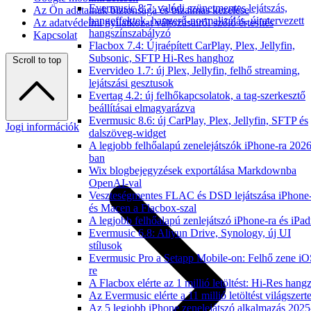
Evermusic 8.7: valódi szünetmentes lejátszás,
Az Ön adatainak biztonsága és bizalmas kezelése
hangeffektek, hangerő-normalizálás, újratervezett
Az adatvédelmi nyilatkozat változásairól szóló értesítés
hangszínszabályzó
Kapcsolat
Flacbox 7.4: Újraépített CarPlay, Plex, Jellyfin,
Subsonic, SFTP Hi-Res hanghoz
Scroll to top
Evervideo 1.7: új Plex, Jellyfin, felhő streaming,
lejátszási gesztusok
Evertag 4.2: új felhőkapcsolatok, a tag-szerkesztő
beállításai elmagyarázva
Evermusic 8.6: új CarPlay, Plex, Jellyfin, SFTP és
Jogi információk
dalszöveg-widget
A legjobb felhőalapú zenelejátszók iPhone-ra 2026
ban
Wix blogbejegyzések exportálása Markdownba
OpenAI-val
Veszteségmentes FLAC és DSD lejátszása iPhone
és Macen a Flacbox-szal
A legjobb felhőalapú zenlejátszó iPhone-ra és iPad
Evermusic 6.8: Aliyun Drive, Synology, új UI
stílusok
Evermusic Pro a Setapp Mobile-on: Felhő zene iO
re
A Flacbox elérte az 1 millió letöltést: Hi-Res hang
Az Evermusic elérte a 11 millió letöltést világszert
Az 5 legjobb iPhone zenelejátszó alkalmazás 2025