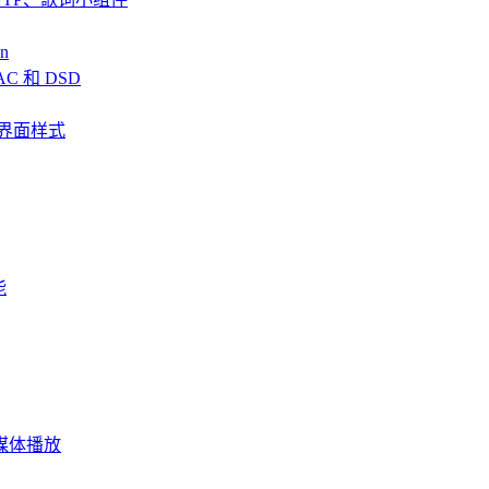
n
AC 和 DSD
、全新界面样式
能
频流媒体播放