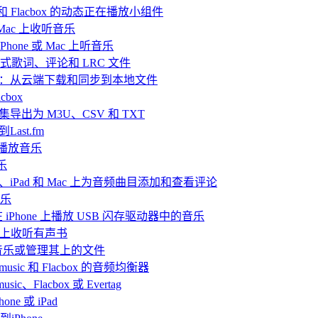
ic 和 Flacbox 的动态正在播放小组件
或 Mac 上收听音乐
hone 或 Mac 上听音乐
嵌入式歌词、评论和 LRC 文件
播放离线音乐：从云端下载和同步到本地文件
box
目合集导出为 M3U、CSV 和 TXT
Last.fm
ve 播放音乐
乐
iPhone、iPad 和 Mac 上为音频曲目添加和查看评论
音乐
and 在 iPhone 上播放 USB 闪存驱动器中的音乐
Mac上收听有声书
听音乐或管理其上的文件
rmusic 和 Flacbox 的音频均衡器
Flacbox 或 Evertag
ne 或 iPad