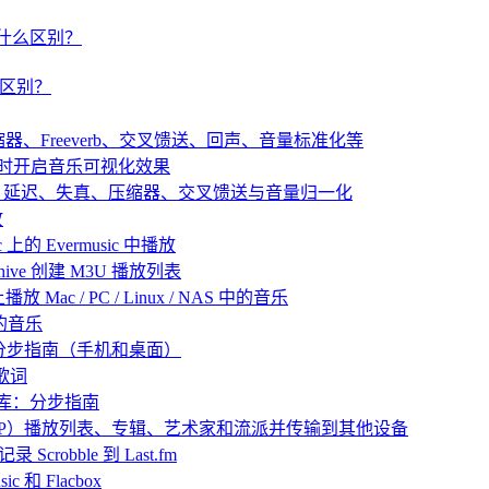
um 有什么区别？
有什么区别？
：压缩器、Freeverb、交叉馈送、回声、音量标准化等
播放音乐时开启音乐可视化效果
：混响、延迟、失真、压缩器、交叉馈送与音量归一化
放
 上的 Evermusic 中播放
 Archive 创建 M3U 播放列表
放 Mac / PC / Linux / NAS 中的音乐
己的音乐
：分步指南（手机和桌面）
歌词
乐库：分步指南
 中归档（ZIP）播放列表、专辑、艺术家和流派并传输到其他设备
 Scrobble 到 Last.fm
 和 Flacbox