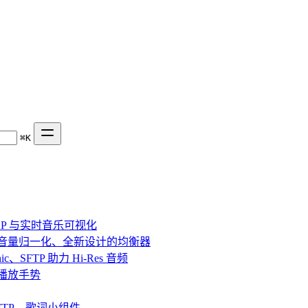
⌘
K
、DSP 与实时音乐可视化
效果、音量归一化、全新设计的均衡器
bsonic、SFTP 助力 Hi-Res 音频
串流与播放手势
fin、SFTP、歌词小组件