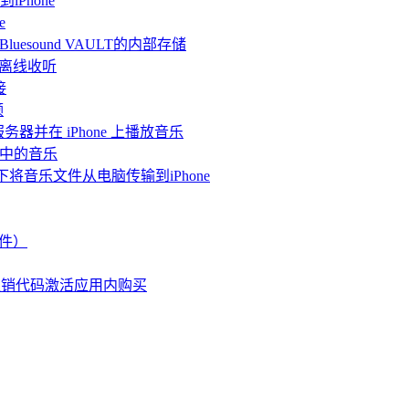
iPhone
e
连接Bluesound VAULT的内部存储
 上离线收听
接
频
体服务器并在 iPhone 上播放音乐
me中的音乐
情况下将音乐文件从电脑传输到iPhone
文件）
兑换促销代码激活应用内购买