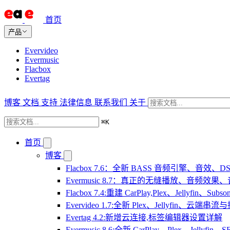
首页
产品
Evervideo
Evermusic
Flacbox
Evertag
博客
文档
支持
法律信息
联系我们
关于
⌘
K
首页
博客
Flacbox 7.6：全新 BASS 音频引擎、音效
Evermusic 8.7：真正的无缝播放、音频
Flacbox 7.4:重建 CarPlay,Plex、Jellyfin、Su
Evervideo 1.7:全新 Plex、Jellyfin、云端
Evertag 4.2:新增云连接,标签编辑器设置详解
Evermusic 8.6:全新 CarPlay、Plex、Jelly