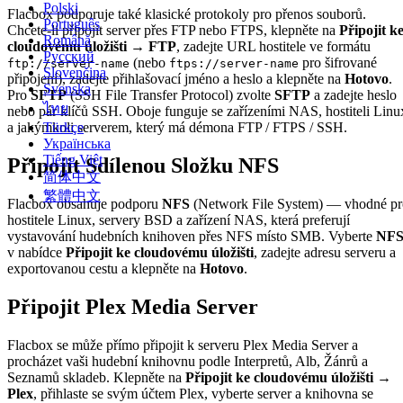
Polski
Flacbox podporuje také klasické protokoly pro přenos souborů.
Português
Chcete-li připojit server přes FTP nebo FTPS, klepněte na
Připojit k
Română
cloudovému úložišti → FTP
, zadejte URL hostitele ve formátu
Русский
(nebo
pro šifrované
ftp://server-name
ftps://server-name
Slovenčina
připojení), zadejte přihlašovací jméno a heslo a klepněte na
Hotovo
.
Svenska
Pro
SFTP
(SSH File Transfer Protocol) zvolte
SFTP
a zadejte heslo
ไทย
nebo pár klíčů SSH. Oboje funguje se zařízeními NAS, hostiteli Linu
a jakýmkoli serverem, který má démona FTP / FTPS / SSH.
Türkçe
Українська
Tiếng Việt
Připojit Sdílenou Složku NFS
简体中文
繁體中文
Flacbox obsahuje podporu
NFS
(Network File System) — vhodné pr
hostitele Linux, servery BSD a zařízení NAS, která preferují
vystavování hudebních knihoven přes NFS místo SMB. Vyberte
NF
v nabídce
Připojit ke cloudovému úložišti
, zadejte adresu serveru a
exportovanou cestu a klepněte na
Hotovo
.
Připojit Plex Media Server
Flacbox se může přímo připojit k serveru Plex Media Server a
procházet vaši hudební knihovnu podle Interpretů, Alb, Žánrů a
Seznamů skladeb. Klepněte na
Připojit ke cloudovému úložišti →
Plex
, přihlaste se svým účtem Plex, vyberte server a knihovna se