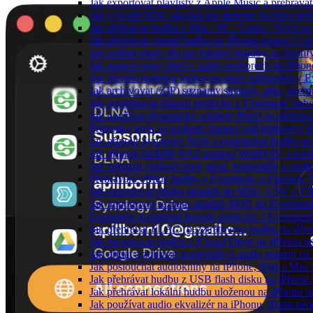
Jak exportovat playlisty z Apple Music a přehráva
Jak vytvořit M3U playlist pro Internet Archive ne
Jak přehrávat hudbu z Mac / PC / Linux / NAS 
Jak přehrávat vlastní hudbu na iPhonu pomocí Ca
Jak změnit obaly alb pro lokální skladby na Spoti
Jak upravit texty písní v audio souborech na iP
Jak přenést hudební knihovnu mezi zařízeními v 
Jak archivovat (ZIP) seznamy skladeb, alba, interp
Jak scrobblovat historii poslechu z Evermusic neb
Jak používat dynamické widgety Právě se přehráv
Průvodce krok za krokem: Import vaší knihovny i
Jak připojit Synology NAS a poslouchat hudbu n
Jak připojit úložiště NAS pomocí WebDAV a pos
Jak zobrazit vložené texty písní, komentáře a s
Přehrávání offline hudby v Evermusic a Flacbox: 
Jak exportovat sbírku skladeb do M3U, CSV a T
Jak importovat seznam skladeb M3U do Evermusi
Exportujte kompletní historii poslechu z Evermusi
Jak přehrávat FLAC (bezztrátovou) hudbu na iPh
Jak streamovat hudbu z iCloud Drive na iPhonu 
Jak přidat a zobrazit komentáře k audio stopám n
Jak poslouchat audioknihy na iPhone, iPad a Ma
Jak přehrávat hudbu z USB flash disku na iPhone
Jak přehrávat lokální hudbu uloženou na iPhonu 
Jak používat audio ekvalizér na iPhonu, iPadu ne