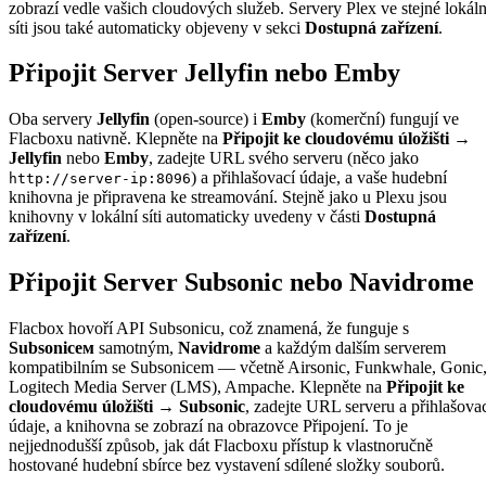
zobrazí vedle vašich cloudových služeb. Servery Plex ve stejné lokáln
síti jsou také automaticky objeveny v sekci
Dostupná zařízení
.
Připojit Server Jellyfin nebo Emby
Oba servery
Jellyfin
(open-source) i
Emby
(komerční) fungují ve
Flacboxu nativně. Klepněte na
Připojit ke cloudovému úložišti →
Jellyfin
nebo
Emby
, zadejte URL svého serveru (něco jako
) a přihlašovací údaje, a vaše hudební
http://server-ip:8096
knihovna je připravena ke streamování. Stejně jako u Plexu jsou
knihovny v lokální síti automaticky uvedeny v části
Dostupná
zařízení
.
Připojit Server Subsonic nebo Navidrome
Flacbox hovoří API Subsonicu, což znamená, že funguje s
Subsonicем
samotným,
Navidrome
a každým dalším serverem
kompatibilním se Subsonicem — včetně Airsonic, Funkwhale, Gonic
Logitech Media Server (LMS), Ampache. Klepněte na
Připojit ke
cloudovému úložišti → Subsonic
, zadejte URL serveru a přihlašova
údaje, a knihovna se zobrazí na obrazovce Připojení. To je
nejjednodušší způsob, jak dát Flacboxu přístup k vlastnoručně
hostované hudební sbírce bez vystavení sdílené složky souborů.