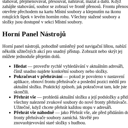
stahovat, přejmenovávat, přesouvat, nahrávat, mazat a další. Když
zahájíte stahování, soubor se zobrazí ve frontě přenosů. Frontu přeno
otevřete přechodem na kartu Místní soubory a klepnutím na ikonu
rotujících šipek v levém horním rohu. Všechny stažené soubory a
složky jsou dostupné v sekci Místní soubory.
Horní Panel Nástrojů
Horní panel nástrojů, pohodlně umístěný pod navigační lištou, nabízí
několik užitečných akcí pro snadný přístup. Zobrazit nebo skrýt jej
můžete jednoduše přejetím dolů.
Hledat
— proveďte rychlé vyhledávání v aktuálním adresáři,
čímž snadno najdete konkrétní soubory nebo složky.
Pokračovat v přehrávání
— pokud je povoleno v nastavení
aplikace, obnoví frontu přehrávače a poslední pozici médií pro
aktuální složku. Praktický způsob, jak pokračovat tam, kde jste
skončili.
Přehrát vše
— prohledá aktuální složku a její podsložky a přid
všechny nalezené zvukové soubory do nové fronty přehrávače.
Užitečné, když chcete přehrát každou stopu v adresáři.
Přehrát vše náhodně
— jako Přehrát vše, ale před přidáním d
fronty přehrávače soubory zamíchá. Skvělé pro
znovuobjevování staré složky s hudbou.