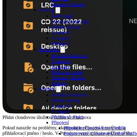
Seznamy skladeb
Evertag
Editor tagů
Mapování polí tagů
Místní soubory
Nastavení
Navigace
Připojení
Evervideo
Mediální knihovna
Nastavení
Navigace
Přehrávač médií
Seznamy skladeb
Soubory
Flacbox
Hudební knihovna
Místní soubory
Nastavení
Navigace
Přehrávač zvuku
Přidat cloudovou úložnou službu ve Flacboxu
Připojení
Pokud narazíte na problémy, zkontrolujte připojení k internetu a
Připojit ke Cloudovému Úložišti
přihlašovací jméno / heslo. V Premium verzi aplikace můžete přidat
Podporované Cloudové Úložné Služby