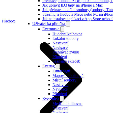
Přehrávejte hudbu z Dropboxu na iPhonu, i k
Jak upravit ID3 tagy na iPhone a Mac
Jak přehrávat lokální soubory (soubory iTu
Streamujte hudbu z Macu nebo PC na iPh
Jak nainstalovat aplikaci z App Store nebo
Flacbox
Uživatelská příručka
Evermusic
Hudební knihovna
Lokální soubory
Nastavení
Navigace
Přehrávač zvuku
Připojení
Seznamy skladeb
Evertag
Editor tagů
Mapování polí tagů
Místní soubory
Nastavení
Navigace
Připojení
Evervideo
Mediální knihovna
Nastavení
Navigace