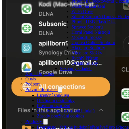
Připojit k Objektovému Úložišt
Dostupná Zařízení
Wi-Fi Drive
Sdílení Souborů iTunes / Finde
Připojit USB Flash Disk
Správce Souborů
Horní Panel Nástrojů
Možnosti Složky
Úprava Online Souborů
Akce pro Soubory
Akce pro Složky
Rychlý Přístup
Ostatní Služby
Seznamy skladeb
Kontaktujte nás
O nás
Podpora
Právní informace
Licenční smlouva
Obchodní podmínky
Právní upozornění
Zásady ochrany osobních údajů
Zásady používání cookies
Produkty
Evermusic - Offline hudební přehrávač pro iPhon