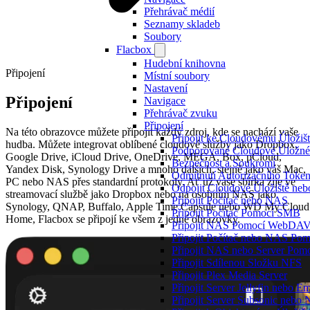
Přehrávač médií
Seznamy skladeb
Soubory
Flacbox
Hudební knihovna
Připojení
Místní soubory
Nastavení
Připojení
Navigace
Přehrávač zvuku
Připojení
Na této obrazovce můžete připojit každý zdroj, kde se nachází vaše
Připojit ke Cloudovému Úložišt
hudba. Můžete integrovat oblíbené cloudové služby jako Dropbox,
Podporované Cloudové Úložné S
Google Drive, iCloud Drive, OneDrive, MEGA, Box, pCloud,
Bezpečnost a Soukromí
Yandex Disk, Synology Drive a mnoho dalších, stejně jako váš Mac,
Odmítnutí Autorizačního Toke
PC nebo NAS přes standardní protokoly. Ať už vaše sbírka žije ve
Odpojit Cloudové Úložiště neb
streamovací službě jako Dropbox nebo na osobním NAS jako
Připojit Počítač nebo NAS
Synology, QNAP, Buffalo, Apple Time Capsule nebo WD My Cloud
Připojit Počítač Pomocí SMB
Home, Flacbox se připojí ke všem z jedné obrazovky.
Připojit NAS Pomocí WebDA
Připojit Počítač nebo NAS P
Připojit NAS nebo Server Po
Připojit Sdílenou Složku NFS
Připojit Plex Media Server
Připojit Server Jellyfin nebo E
Připojit Server Subsonic nebo