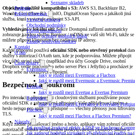
Seznamy skladeb
Podpora
Objektové úložiště kompatibilní s S3:
AWS S3, Backblaze B2,
Wasabi, Cloudflare R2, MinIO, DigitalOcean Spaces a jakákoli jiná
Právní informace
služba, která vystavuje endpoint S3-API.
Licenční smlouva
Obchodní podmínky
Vyhledávání v lokální síti:
Sekce Dostupná zařízení automaticky
Právní upozornění
zobrazuje každou službu Bonjour / mDNS ve vaší síti Wi-Fi, takže se
Zásady ochrany osobních údajů
můžete připojit klepnutím bez zadávání IP adresy.
Zásady používání cookies
Kontakt
Každé připojení používá
oficiální SDK nebo otevřený protokol
dan
O nás
služby s autorizací OAuth tam, kde je podporována. Můžete připojit
více účtů stejné služby (například dva účty Google Drive, osobní
Časté dotazy
Dropbox vedle pracovního nebo server Plex i Jellyfin) a procházet je
Evermusic
vedle sebe na obrazovce Připojení.
Jaký je rozdíl mezi Evermusic a Flacbox
Jaký je rozdíl mezi Evermusic a Evermusic Premi
Bezpečnost a Soukromí
Evertag
Jaký je rozdíl mezi Evertag a Evertag Premium
Pro interakci s připojenými cloudovými službami používáme pouze
Evervideo
oficiální SDK a zabezpečená připojení. Vaše přihlašovací jméno a
Jaký je rozdíl mezi Evervideo a Evervideo Premi
heslo nejsou pro aplikaci přístupné — všechny přenosy jsou šifrován
Flacbox
TLS.
Jaký je rozdíl mezi Flacbox a Flacbox Premium?
Návody
Když zadáte přihlašovací jméno a heslo, aplikace vám zobrazí oficiáln
Jak používat zvukové efekty a DSP ve Flacboxu: Compress
autorizační stránku poskytnutou poskytovatelem cloudové služby a
Jak zapnout hudební vizualizér při přehrávání hudby na
celý proces autorizace probíhá mimo aplikaci. Poskytovatel cloudové