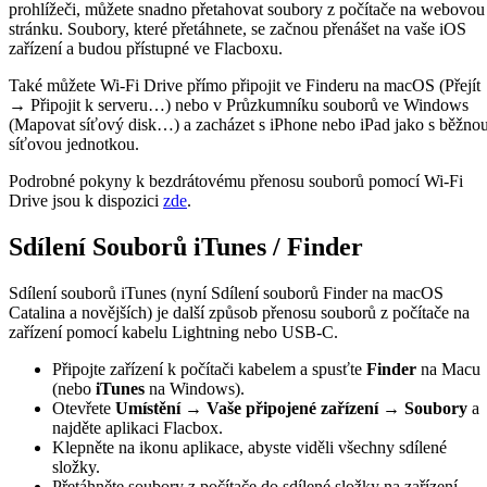
prohlížeči, můžete snadno přetahovat soubory z počítače na webovou
stránku. Soubory, které přetáhnete, se začnou přenášet na vaše iOS
zařízení a budou přístupné ve Flacboxu.
Také můžete Wi-Fi Drive přímo připojit ve Finderu na macOS (Přejít
→ Připojit k serveru…) nebo v Průzkumníku souborů ve Windows
(Mapovat síťový disk…) a zacházet s iPhone nebo iPad jako s běžno
síťovou jednotkou.
Podrobné pokyny k bezdrátovému přenosu souborů pomocí Wi-Fi
Drive jsou k dispozici
zde
.
Sdílení Souborů iTunes / Finder
Sdílení souborů iTunes (nyní Sdílení souborů Finder na macOS
Catalina a novějších) je další způsob přenosu souborů z počítače na
zařízení pomocí kabelu Lightning nebo USB-C.
Připojte zařízení k počítači kabelem a spusťte
Finder
na Macu
(nebo
iTunes
na Windows).
Otevřete
Umístění → Vaše připojené zařízení → Soubory
a
najděte aplikaci Flacbox.
Klepněte na ikonu aplikace, abyste viděli všechny sdílené
složky.
Přetáhněte soubory z počítače do sdílené složky na zařízení.