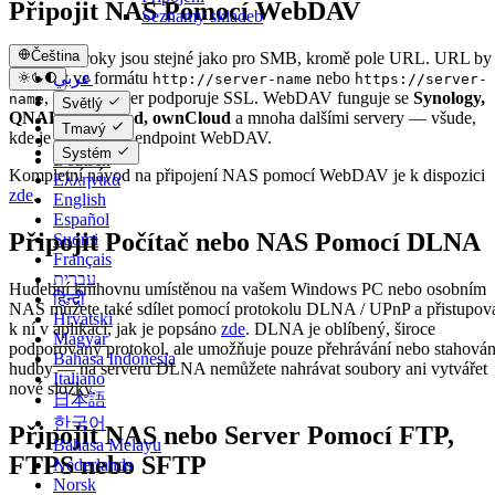
Připojit NAS Pomocí WebDAV
Seznamy skladeb
Čeština
Všechny kroky jsou stejné jako pro SMB, kromě pole URL. URL by
عربي
měla být ve formátu
nebo
http://server-name
https://server-
Català
, pokud server podporuje SSL. WebDAV funguje se
Synology,
name
Světlý
QNAP, Nextcloud, ownCloud
a mnoha dalšími servery — všude,
Čeština
Tmavý
kde je k dispozici endpoint WebDAV.
Dansk
Systém
Deutsch
Kompletní návod na připojení NAS pomocí WebDAV je k dispozici
Ελληνικά
zde
.
English
Español
Připojit Počítač nebo NAS Pomocí DLNA
Suomi
Français
עברית
Hudební knihovnu umístěnou na vašem Windows PC nebo osobním
हिन्दी
NAS můžete také sdílet pomocí protokolu DLNA / UPnP a přistupov
Hrvatski
k ní v aplikaci, jak je popsáno
zde
. DLNA je oblíbený, široce
Magyar
podporovaný protokol, ale umožňuje pouze přehrávání nebo stahován
Bahasa Indonesia
hudby — na serveru DLNA nemůžete nahrávat soubory ani vytvářet
Italiano
nové složky.
日本語
한국어
Připojit NAS nebo Server Pomocí FTP,
Bahasa Melayu
FTPS nebo SFTP
Nederlands
Norsk