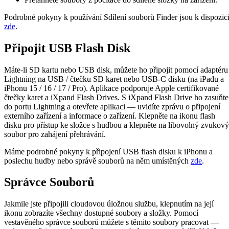
Podrobné pokyny k používání Sdílení souborů Finder jsou k dispozic
zde
.
Připojit USB Flash Disk
Máte-li SD kartu nebo USB disk, můžete ho připojit pomocí adaptéru
Lightning na USB / čtečku SD karet nebo USB-C disku (na iPadu a
iPhonu 15 / 16 / 17 / Pro). Aplikace podporuje Apple certifikované
čtečky karet a iXpand Flash Drives. S iXpand Flash Drive ho zasuňte
do portu Lightning a otevřete aplikaci — uvidíte zprávu o připojení
externího zařízení a informace o zařízení. Klepněte na ikonu flash
disku pro přístup ke složce s hudbou a klepněte na libovolný zvukový
soubor pro zahájení přehrávání.
Máme podrobné pokyny k připojení USB flash disku k iPhonu a
poslechu hudby nebo správě souborů na něm umístěných
zde
.
Správce Souborů
Jakmile jste připojili cloudovou úložnou službu, klepnutím na její
ikonu zobrazíte všechny dostupné soubory a složky. Pomocí
vestavěného správce souborů můžete s těmito soubory pracovat —