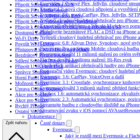
Evervideo 1.7: nové Plex, Jellyfin, cloudové strea
Připojit Sdílenou Složku NFS
Evertag 4.2: nová cloudová připojení a vysvětlení 
Připojit Plex Media Server
Evermusic 8.6: nový CarPlay, Plex, Jellyfin, SFTP
Připojit Server Jellyfin nebo Emby
Nejlepší cloudové hudební přehrávače pro iPhone
Připojit Server Subsonic nebo Navidrome
Export příspěvků blogu z Wix do Markdown pom
Připojit k Objektovému Úložišti Kompatibilnímu s S3
Přehrávejte bezztrátové FLAC a DSD na iPhone 
Dostupná Zařízení
Nejlepší cloudový hudební přehrávač pro iPhone a
Wi-Fi Drive
Evermusic 6.8: Aliyun Drive, Synology, nové styl
Povolit Wi-Fi Drive
Evermusic Pro na Setapp Mobile: cloudová hudba
Přistupovat k Wi-Fi Drive na Počítači
Evermusic dosáhl 11 milionů stažení po celém svě
Bezdrátový Přenos Souborů
Flacbox dosáhl 1 milionu stažení: Hi-Res zvuk
Sdílení Souborů iTunes / Finder
5 nejlepších aplikací přehrávačů hudby pro iPhone
Připojit USB Flash Disk
Propagační video Evermusic: cloudový hudební p
Správce Souborů
Evermusic 3.6: CarPlay, VoiceOver a další
Horní Panel Nástrojů
Evermusic 3.1: Crossfade, synchronizace knihovny
Možnosti Složky
Evermusic dosáhl 3 milionů stažení: přehled funkc
Úprava Online Souborů
Flacbox 1.6: automatická synchronizace, ekvaliz
Akce pro Soubory
Evermusic 2.3: Automatická synchronizace, pozice
Akce pro Složky
Streamujte hudbu z cloudového úložiště na iPhone
Rychlý Přístup
Streamování zvuku v iOS pomocí AVAssetResour
Ostatní Služby
Dokumentace
Zpět nahoru
Časté dotazy
Evermusic
Jaký je rozdíl mezi Evermusic a Flac