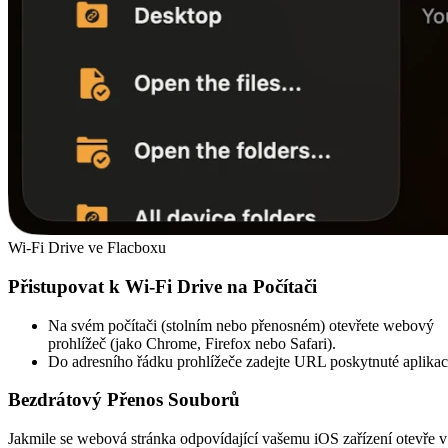
Wi-Fi Drive ve Flacboxu
Přistupovat k Wi-Fi Drive na Počítači
Na svém počítači (stolním nebo přenosném) otevřete webový
prohlížeč (jako Chrome, Firefox nebo Safari).
Do adresního řádku prohlížeče zadejte URL poskytnuté aplikac
Bezdrátový Přenos Souborů
Jakmile se webová stránka odpovídající vašemu iOS zařízení otevře v