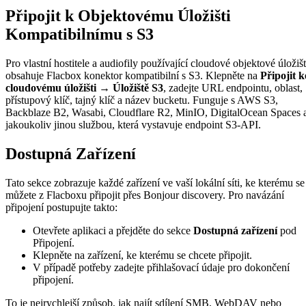
Připojit k Objektovému Úložišti
Kompatibilnímu s S3
Pro vlastní hostitele a audiofily používající cloudové objektové úložiš
obsahuje Flacbox konektor kompatibilní s S3. Klepněte na
Připojit k
cloudovému úložišti → Úložiště S3
, zadejte URL endpointu, oblast,
přístupový klíč, tajný klíč a název bucketu. Funguje s AWS S3,
Backblaze B2, Wasabi, Cloudflare R2, MinIO, DigitalOcean Spaces 
jakoukoliv jinou službou, která vystavuje endpoint S3-API.
Dostupná Zařízení
Tato sekce zobrazuje každé zařízení ve vaší lokální síti, ke kterému se
můžete z Flacboxu připojit přes Bonjour discovery. Pro navázání
připojení postupujte takto:
Otevřete aplikaci a přejděte do sekce
Dostupná zařízení
pod
Připojení.
Klepněte na zařízení, ke kterému se chcete připojit.
V případě potřeby zadejte přihlašovací údaje pro dokončení
připojení.
To je nejrychlejší způsob, jak najít sdílení SMB, WebDAV nebo