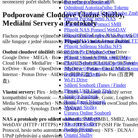
neomezený počet služeb; bezplatná verze podporuje až tři.
Bezpečnost a Soukromí
Odmítnutí Autorizačního Tokenu
Odpojit Cloudové Úložiště nebo Změn
Podporované Cloudové Úložné Služby,
Připojit Počítač nebo NAS
Mediální Servery a Protokoly
Připojit Počítač Pomocí SMB
Připojit NAS Pomocí WebDAV
Připojit Počítač nebo NAS Pomocí
Flacbox podporuje výjimečně širokou škálu zdrojů vaší hudby. Vše
Připojit NAS nebo Server Pomocí F
níže funguje z jedné obrazovky
Připojit ke cloudovému úložišti
.
Připojit Sdílenou Složku NFS
Připojit Plex Media Server
Osobní cloudové úložiště:
iCloud Drive · Dropbox · OneDrive ·
Připojit Server Jellyfin nebo Emby
Google Drive · MEGA · Box · pCloud · Yandex Disk · WD My
Připojit Server Subsonic nebo Navid
Cloud Home · MediaFire · TeraCLOUD (InfiniCLOUD) · HiDrive ·
Připojit k Objektovému Úložišti Komp
IceDrive · Koofr · OpenDrive · MyDrive · Put.io · Cloud Mail.ru ·
Dostupná Zařízení
Internxt · Proton Drive · AliDrive (阿里云盘) · Baidu Pan (百度网
Wi-Fi Drive
盘).
Sdílení Souborů iTunes / Finder
Připojit USB Flash Disk
Vlastní servery:
Plex · Jellyfin · Emby · Subsonic (a každý server
Správce Souborů
kompatibilní se Subsonic — Airsonic, Funkwhale, Gonic, Logitech
Horní Panel Nástrojů
Media Server, Ampache) · Navidrome · Nextcloud (a ownCloud přes
Možnosti Složky
sdílené API) · Synology Drive · QNAP.
Úprava Online Souborů
Akce pro Soubory
NAS a protokoly pro sdílení souborů:
SMB (SMB1, SMB2, Auto) 
Akce pro Složky
WebDAV (HTTP / HTTPS) · FTP · FTPS · SFTP (SSH File Transfe
Rychlý Přístup
Protocol, heslo nebo autentizace veřejným klíčem) · NFS · DLNA /
Ostatní Služby
UPnP (přehrávání a stahování).