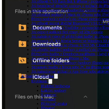
Jak připojit USB flash disk k iPhone a posloucha
Jak bezdrátově přenášet soubory z počítače do i
Jak nahrát soubory do cloudového úložiště a připo
Jak přenášet soubory z Macu do iPhonu nebo iPa
Přenos souborů z počítače do iPhone pomocí pro
Jak připojit interní úložiště Bluesound VAULT z a
Jak stáhnout hudbu z YouTube a poslouchat offlin
Jak odpojit aplikaci třetí strany od účtu Google
Jak nahrávat video při přehrávání hudby na iPhon
Jak povolit DLNA Media Server ve Windows 10 a
Jak přehrávat hudbu na iPhone z WD My Cloud 
Jak přenést hudební soubory z počítače do iPhon
Přehrávejte hudbu z Dropboxu na iPhonu, i když js
Jak upravit ID3 tagy na iPhone a Mac
Jak přehrávat lokální soubory (soubory iTunes) n
Streamujte hudbu z Macu nebo PC na iPhone po
Jak nainstalovat aplikaci z App Store nebo aktiv
Uživatelská příručka
Evermusic
Hudební knihovna
Lokální soubory
Nastavení
Navigace
Přehrávač zvuku
Připojení