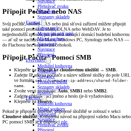
Navigace
Přehrávač zvuku
Připojit Počítač nebo NAS
Připojení
Seznamy skladeb
Evertag
Svůj počítač, osobní NAS nebo jiná síťová zařízení můžete připojit
Editor tagů
také pomocí protokolů SMB, DLNA nebo WebDAV. Je to
Mapování polí tagů
nejjednodušší způsob, jak přenést stávající domácí hudební knihovnu
Místní soubory
— ať už se nachází na Macu, Windows PC, Synology nebo NAS —
Nastavení
do Flacboxu bez kopírování čehokoli.
Navigace
Připojení
Připojit Počítač Pomocí SMB
Evervideo
Mediální knihovna
Klepněte na
Připojit ke cloudovému úložišti → SMB
.
Nastavení
Zadejte IP adresu počítače a název sdílené složky do pole URL
Navigace
ve formátu
smb://computer-ip-address/shared-folder-
Přehrávač médií
.
name
Seznamy skladeb
Zvolte verzi protokolu:
Auto
,
SMB1
nebo
SMB2
.
Soubory
Zadejte přihlašovací jméno a heslo (je-li vyžadováno).
Flacbox
Klepněte na
Hotovo
.
Hudební knihovna
Místní soubory
Pokud je připojení úspěšné, připojené úložiště se zobrazí v sekci
Nastavení
Cloudové úložiště
. Kompletní návod na připojení vašeho Macu nebo
Navigace
PC pomocí SMB je k dispozici
zde
.
Přehrávač zvuku
Připojení