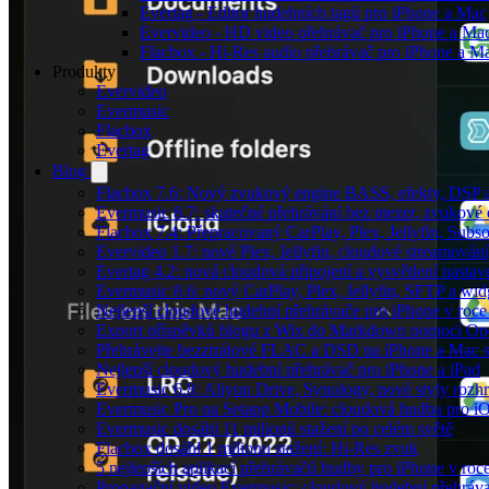
Evertag - Editor hudebních tagů pro iPhone a Mac
Evervideo - HD video přehrávač pro iPhone a Ma
Flacbox - Hi-Res audio přehrávač pro iPhone a M
Produkty
Evervideo
Evermusic
Flacbox
Evertag
Blog
Flacbox 7.6: Nový zvukový engine BASS, efekty, DSP a 
Evermusic 8.7: skutečné přehrávání bez mezer, zvukové ef
Flacbox 7.4: Přepracovaný CarPlay, Plex, Jellyfin, Sub
Evervideo 1.7: nové Plex, Jellyfin, cloudové streamování
Evertag 4.2: nová cloudová připojení a vysvětlení nastav
Evermusic 8.6: nový CarPlay, Plex, Jellyfin, SFTP a wid
Nejlepší cloudové hudební přehrávače pro iPhone v roc
Export příspěvků blogu z Wix do Markdown pomocí O
Přehrávejte bezztrátové FLAC a DSD na iPhone a Mac 
Nejlepší cloudový hudební přehrávač pro iPhone a iPad
Evermusic 6.8: Aliyun Drive, Synology, nové styly rozhr
Evermusic Pro na Setapp Mobile: cloudová hudba pro i
Evermusic dosáhl 11 milionů stažení po celém světě
Flacbox dosáhl 1 milionu stažení: Hi-Res zvuk
5 nejlepších aplikací přehrávačů hudby pro iPhone v roc
Propagační video Evermusic: cloudový hudební přehráv