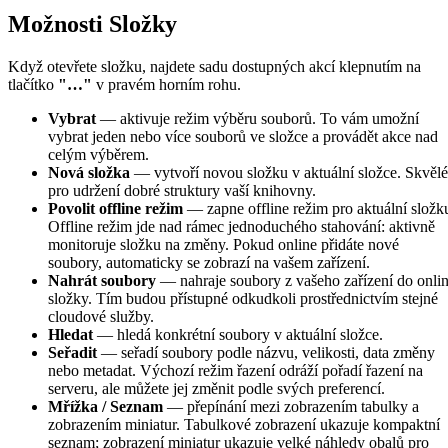
Možnosti Složky
Když otevřete složku, najdete sadu dostupných akcí klepnutím na
tlačítko
"…"
v pravém horním rohu.
Vybrat
— aktivuje režim výběru souborů. To vám umožní
vybrat jeden nebo více souborů ve složce a provádět akce nad
celým výběrem.
Nová složka
— vytvoří novou složku v aktuální složce. Skvělé
pro udržení dobré struktury vaší knihovny.
Povolit offline režim
— zapne offline režim pro aktuální složk
Offline režim jde nad rámec jednoduchého stahování: aktivně
monitoruje složku na změny. Pokud online přidáte nové
soubory, automaticky se zobrazí na vašem zařízení.
Nahrát soubory
— nahraje soubory z vašeho zařízení do onli
složky. Tím budou přístupné odkudkoli prostřednictvím stejné
cloudové služby.
Hledat
— hledá konkrétní soubory v aktuální složce.
Seřadit
— seřadí soubory podle názvu, velikosti, data změny
nebo metadat. Výchozí režim řazení odráží pořadí řazení na
serveru, ale můžete jej změnit podle svých preferencí.
Mřížka / Seznam
— přepínání mezi zobrazením tabulky a
zobrazením miniatur. Tabulkové zobrazení ukazuje kompaktní
seznam; zobrazení miniatur ukazuje velké náhledy obalů pro