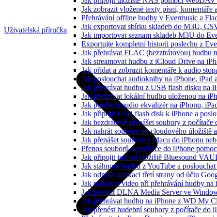
Jak připojit úložiště NAS pomocí WebDAV 
Jak zobrazit vložené texty písní, komentá
Přehrávání offline hudby v Evermusic a Fla
Jak exportovat sbírku skladeb do M3U, CS
Uživatelská příručka
Jak importovat seznam skladeb M3U do Eve
Exportujte kompletní historii poslechu z Ev
Jak přehrávat FLAC (bezztrátovou) hudbu 
Jak streamovat hudbu z iCloud Drive na i
Jak přidat a zobrazit komentáře k audio st
Jak poslouchat audioknihy na iPhone, iPad
Jak přehrávat hudbu z USB flash disku na 
Jak přehrávat lokální hudbu uloženou na i
Jak používat audio ekvalizér na iPhonu, iP
Jak připojit USB flash disk k iPhone a pos
Jak bezdrátově přenášet soubory z počítač
Jak nahrát soubory do cloudového úložiště a
Jak přenášet soubory z Macu do iPhonu ne
Přenos souborů z počítače do iPhone pomo
Jak připojit interní úložiště Bluesound VAU
Jak stáhnout hudbu z YouTube a poslouchat 
Jak odpojit aplikaci třetí strany od účtu Goo
Jak nahrávat video při přehrávání hudby na
Jak povolit DLNA Media Server ve Windows
Jak přehrávat hudbu na iPhone z WD My 
Jak přenést hudební soubory z počítače do