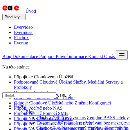
Úvod
Produkty
Evervideo
Evermusic
Flacbox
Evertag
Blog
Dokumentace
Podpora
Právní informace
Kontakt
O nás
Na této stránce
Připojit ke Cloudovému Úložišti
Podporované Cloudové Úložné Služby, Mediální Servery a
Protokoly
Bezpečnost a Soukromí
CTRL K
Odmítnutí Autorizačního Tokenu
Odpojit Cloudové Úložiště nebo Změnit Konfiguraci
Úvod
Připojit Počítač nebo NAS
Blog
Připojit Počítač Pomocí SMB
Flacbox 7.6: Nový zvukový engine BASS, efekty, 
Připojit NAS Pomocí WebDAV
Evermusic 8.7: skutečné přehrávání bez mezer, zvu
Připojit Počítač nebo NAS Pomocí DLNA
Flacbox 7.4: Přepracovaný CarPlay, Plex, Jellyfi
Připojit NAS nebo Server Pomocí FTP, FTPS nebo SFTP