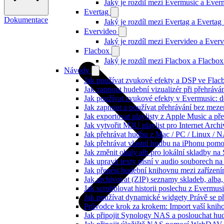
Jaký je rozdíl mezi Evermusic a Eve
Evertag
Dokumentace
Jaký je rozdíl mezi Evertag a Everta
Evervideo
Jaký je rozdíl mezi Evervideo a Eve
Flacbox
Jaký je rozdíl mezi Flacbox a Flacb
Návody
Jak používat zvukové efekty a DSP ve Flacbo
Jak zapnout hudební vizualizér při přehráv
Jak používat zvukové efekty v Evermusic: do
Jak zapnout a používat přehrávání bez meze
Jak exportovat playlisty z Apple Music a p
Jak vytvořit M3U playlist pro Internet Arc
Jak přehrávat hudbu z Mac / PC / Linux /
Jak přehrávat vlastní hudbu na iPhonu pom
Jak změnit obaly alb pro lokální skladby na
Jak upravit texty písní v audio souborech
Jak přenést hudební knihovnu mezi zařízen
Jak archivovat (ZIP) seznamy skladeb, alba, 
Jak scrobblovat historii poslechu z Evermus
Jak používat dynamické widgety Právě se p
Průvodce krok za krokem: Import vaší knih
Jak připojit Synology NAS a poslouchat h