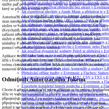
Jak používat zvukové efekty v Evermusic: dozvuk, echo, z
služby pak po úspěšné autorizaci odešle do aplikace autorizační token
Jak zapnout a používat přehrávání bez mezer v Evermusi
který se používá k volání API.
Jak exportovat playlisty z Apple Music a přehrávat je v
Jak vytvořit M3U playlist pro Internet Archive nebo Liv
Autorizační token je digitální klíč, který umožňuje aplikacím třetích
Jak přehrávat hudbu z Mac / PC / Linux / NAS na iPh
stran interagovat s cloudovým úložištěm vaším jménem. Token je
Jak přehrávat vlastní hudbu na iPhonu pomocí CarPlay
uložen ve vašem zařízení v zabezpečeném systémovém úložišti Apple
Jak změnit obaly alb pro lokální skladby na Spotify: pod
(Keychain), které je šifrováno v klidu a chráněno heslem vašeho
Jak upravit texty písní v audio souborech na iPhone n
zařízení nebo biometrickým zámkem. Z připojených cloudových
Jak přenést hudební knihovnu mezi zařízeními v Evermu
služeb si můžete stahovat soubory do zařízení; tyto soubory jsou
Jak archivovat (ZIP) seznamy skladeb, alba, interprety a 
umístěny v adresáři Documents aplikace a lze je kdykoli odebrat
Jak scrobblovat historii poslechu z Evermusic nebo Flac
pomocí vestavěného správce souborů.
Jak používat dynamické widgety Právě se přehrává v E
Průvodce krok za krokem: Import vaší knihovny iCloud
Aplikace nesdílí žádné informace z vašich připojených cloudových
Jak připojit Synology NAS a poslouchat hudbu na iPho
účtů s Everappzem, inzerenty ani žádnou třetí stranou. Přístup ke
Jak připojit úložiště NAS pomocí WebDAV a posloucha
svému cloudovému účtu můžete kdykoli odvolat otevřením stránky
Jak zobrazit vložené texty písní, komentáře a soubory
nastavení účtu ve webovém prohlížeči.
Přehrávání offline hudby v Evermusic a Flacbox: Stahov
Jak exportovat sbírku skladeb do M3U, CSV a TXT v E
Odmítnutí Autorizačního Tokenu
Jak importovat seznam skladeb M3U do Evermusic a Fl
Exportujte kompletní historii poslechu z Evermusic a Fl
Chcete-li odvolat autorizační token, přihlaste se ke svému cloudovém
Jak přehrávat FLAC (bezztrátovou) hudbu na iPhone
účtu ve webovém prohlížeči a přejděte na stránku zabezpečení nebo
Jak streamovat hudbu z iCloud Drive na iPhonu nebo M
připojených aplikací. Tam najdete každou aplikaci třetí strany
Jak přidat a zobrazit komentáře k audio stopám na iPho
připojenou k vašemu cloudovému účtu a můžete kteroukoli odebrat,
Jak poslouchat audioknihy na iPhone, iPad a Mac pomo
pokud ji nechcete dál používat. Podrobné pokyny pro účty Google
Jak přehrávat hudbu z USB flash disku na iPhone s Eve