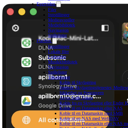
Evervideo
Filer
Innstillinger
Medieavspiller
Mediebibliotek
Navigasjon
Spillelister
Flacbox
Innstillinger
Lokale filer
Lydspiller
Musikkbibliotek
Navigasjon
Spillelister
Tilkoblinger
Koble til Skylagring
Støttede Skylagringstjenester, Medies
Sikkerhet og Personvern
Avvis Auth-Token
Koble fra en Skylagring eller Endre 
Koble til en Datamaskin eller NAS
Koble til en Datamaskin med SMB
Koble til en NAS med WebDAV
Koble til en Datamaskin eller NAS