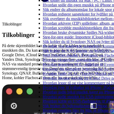
Slik spiller du musikk fra Mac / PC / Lin
Hvordan spille din egen musikk på iPhone 
Slik endrer du albumomslag for lokale spor p
Hvordan redigere sangtekster for lydfiler p
Slik overfører du musikkbiblioteket mellom e
Hvordan arkivere (ZIP) spillelister, album, a
Tilkoblinger
Hvordan scrobble musikkhistorikken din fra 
Hvordan bruke dynamiske Spilles Nå-widge
Tilkoblinger
Steg-for-steg guide: Importere iCloud-biblio
Slik kobler du til Synology NAS og lytter ti
På dette skjermbildet kan du koble til alle kilder som inneholder
Hvordan vise innebygde sangtekster, komme
musikken din. Du kan integrere populære skytjenester som Dropbox,
Slik kobler du NAS-lagring via WebDAV og l
Google Drive, iCloud Drive, OneDrive, MEGA, Box, pCloud,
Spill frakoblet musikk i Evermusic og Flacbox
Yandex Disk, Synology Drive og mange flere, samt din Mac, PC elle
Hvordan eksportere sporsamlingen til M3U
NAS via standard protokoller. Enten samlingen din ligger på en
Hvordan importere M3U-spilleliste til Ever
strømmevennlig tjeneste som Dropbox eller på en personlig NAS so
Eksporter din komplette lyttehistorikk fra E
Synology, QNAP, Buffalo, Apple Time Capsule eller WD My Cloud
Hvordan Spille FLAC (Tapsfri) Musikk på 
Home, kobler Flacbox til dem alle fra ett enkelt skjermbilde.
Hvordan streame musikk fra iCloud Drive p
Hvordan legge til og vise kommentarer på 
Hvordan lytte til lydbøker på iPhone, iPad
Hvordan spille lokal musikk lagret pa iPhon
Hvordan spille musikk fra USB-minnepinne
Hvordan koble en USB-flashstasjon til iPhone 
Slik bruker du lydequalizeren på iPhone, i
Hvordan overføre filer fra Mac til iPhone el