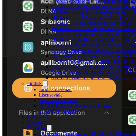
Hvordan overføre filer trådløst fra en data
Overfør filer fra datamaskinen til iPhone 
Slik laster du opp filer til skylagring og kob
Slik kobler du til Bluesound VAULTs intern
Hvordan laste ned musikk fra YouTube og lyt
Slik kobler du fra en tredjepartsapp fra Goo
Hvordan ta opp video mens du spiller musi
Slik aktiverer du DLNA Media Server på Wi
Hvordan spille musikk på iPhone fra WD
Hvordan overføre musikkfiler fra datamaski
Spill musikk fra Dropbox på iPhone når du e
Hvordan redigere ID3-tagger på iPhone og
Hvordan spille lokale filer (iTunes-filer) på
Strøm musikken din fra Mac eller PC til i
Hvordan installere appen fra App Store elle
Juridisk
Juridisk merknad
Lisensavtale
Personvernerklæring
Retningslinjer for informasjonskapsler
Vilkår og betingelser
Kontakt oss
Om oss
Produkter
Evermusic - Frakoblet musikkspiller for iPhone o