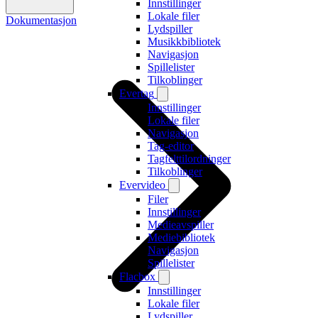
Innstillinger
Lokale filer
Dokumentasjon
Lydspiller
Musikkbibliotek
Navigasjon
Spillelister
Tilkoblinger
Evertag
Innstillinger
Lokale filer
Navigasjon
Tag-editor
Tagfelttilordninger
Tilkoblinger
Evervideo
Filer
Innstillinger
Medieavspiller
Mediebibliotek
Navigasjon
Spillelister
Flacbox
Innstillinger
Lokale filer
Lydspiller