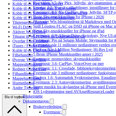
Evervideo 1.7: Ny Plex, Jellyfin, sky-strømming, a
Koble til en Plex Media Server
Evertag 4.2: Nye sky-tilkoblinger, innstillinger for 
Koble til en Jellyfin- eller Emby-server
Evermusic 8.6: Ny CarPlay, Plex, Jellyfin, SFTP o
Koble til en Subsonic- eller Navidrome-server
Beste Sky-musikkspillere for iPhone i 2026
Koble til S3-kompatibel Objektlagring
Eksporter Wix-blogginnlegg til Markdown med 
Tilgjengelige Enheter
Spill Lossless FLAC og DSD på iPhone og Mac 
Wi-Fi Drive
Beste Sky-musikkspiller for iPhone og iPad
Aktiver Wi-Fi Drive
Evermusic 6.8: Aliyun Drive, Synology, Nye UI-st
Tilgang til Wi-Fi Drive på Datamaskinen din
Evermusic Pro på Setapp Mobile: Skymusikk for 
Overfør Filer Trådløst
Evermusic når 11 millioner nedlastinger verden ov
iTunes / Finder-fildeling
Flacbox Når 1 Million Nedlastinger: Hi-Res Lyd
Koble til en USB-minnepenn
5 Beste iPhone Musikkspiller-apper i 2025
Filbehandler
Evermusic promovideo: skymusikkspiller
Øverste Verktøylinje
Evermusic 3.6: CarPlay, VoiceOver og mer
Mappealternativer
Evermusic 3.1: Crossfade, biblioteksynkronisering
Rediger Online Filer
Evermusic når 3 millioner nedlastinger: funksjonso
Filhandlinger
Flacbox 1.6: Automatisk Synkronisering, Equalize
Mappehandlinger
Evermusic 2.3: Autosynkronisering, avspillingspos
Hurtigtilgang
Strøm musikk fra skylagring på iPhone med Ever
Andre Tjenester
iOS Lydstrømming med AVAssetResourceLoader
Brukerstøtte
Bla til toppen
Dokumentasjon
Brukerveiledning
Evermusic