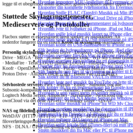
Hvordan importere M3U-spilleliste til Evermusic 
legge til et ubegrenset antall tjenester; gratisversjonen støtter opptil tre.
Eksporter din komplette lyttehistorikk fra Evermus
Hvordan Spille FLAC (Tapsfri) Musikk på Min i
Støttede Skylagringstjenester,
Hvordan streame musikk fra iCloud Drive på iPho
Medieservere og Protokoller
Hvordan legge til og vise kommentarer på lydspo
Hvordan lytte til lydbøker på iPhone, iPad og Ma
Hvordan spille lokal musikk lagret pa iPhone elle
Flacbox støtter et eksepsjonelt bredt spekter av musikkilder. Alt
Hvordan spille musikk fra USB-minnepinne på iP
nedenfor fungerer fra ett enkelt
Koble til skylagring
-skjermbilde.
Hvordan koble en USB-flashstasjon til iPhone og lyt
Slik bruker du lydequalizeren på iPhone, iPad el
Personlig skylagring:
iCloud Drive · Dropbox · OneDrive · Google
Hvordan overføre filer fra Mac til iPhone eller iP
Drive · MEGA · Box · pCloud · Yandex Disk · WD My Cloud Hom
Hvordan overføre filer trådløst fra en datamaskin 
· MediaFire · TeraCLOUD (InfiniCLOUD) · HiDrive · IceDrive ·
Overfør filer fra datamaskinen til iPhone med SM
Koofr · OpenDrive · MyDrive · Put.io · Cloud Mail.ru · Internxt ·
Slik laster du opp filer til skylagring og kobler til
Proton Drive · AliDrive (阿里云盘) · Baidu Pan (百度网盘).
Slik kobler du til Bluesound VAULTs interne lagri
Hvordan laste ned musikk fra YouTube og lytte til
Selvhostede servere:
Plex · Jellyfin · Emby · Subsonic (og alle
Slik kobler du fra en tredjepartsapp fra Google-ko
Subsonic-kompatible servere — Airsonic, Funkwhale, Gonic,
Hvordan ta opp video mens du spiller musikk på 
Logitech Media Server, Ampache) · Navidrome · Nextcloud (og
Slik aktiverer du DLNA Media Server på Windows 
ownCloud via det delte API-et) · Synology Drive · QNAP.
Hvordan spille musikk på iPhone fra WD My Cl
Hvordan overføre musikkfiler fra datamaskin til 
NAS og fildeling-protokoller:
SMB (SMB1, SMB2, Auto) ·
Spill musikk fra Dropbox på iPhone når du er frak
WebDAV (HTTP / HTTPS) · FTP · FTPS · SFTP (SSH-
Hvordan redigere ID3-tagger på iPhone og Mac
filoverføringsprotokoll, passord eller offentlig-nøkkel-autentisering) ·
Hvordan spille lokale filer (iTunes-filer) på min i
NFS · DLNA / UPnP (avspilling og nedlasting).
Strøm musikken din fra Mac eller PC til iPhone