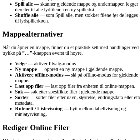
Spill alle
— skanner gjeldende mappe og undermapper, legger
deretter til alle lydfilene i en ny spillerkø.
Shuffle alle
— som Spill alle, men stokker filene før de legges
til lydspillerkøen.
Mappealternativer
Når du åpner en mappe, finner du et praktisk sett med handlinger ved
trykke på
”…"
-knappen øverst til høyre.
Velge
— aktiver filvalg-modus.
Ny mappe
— opprett en ny mappe i gjeldende mappe.
Aktivere offline-modus
— slå på offline-modus for gjeldende
mappe.
Last opp filer
— last opp filer fra enheten til online-mappen.
Søk
— søk etter spesifikke filer i gjeldende mappe.
Sorter
— sorter filer etter navn, størrelse, endringsdato eller ett
metadata.
Rutenett / Listevisning
— bytt mellom tabellvisning og
miniatyrvisning.
Rediger Online Filer