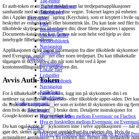
Tag-editor
Et auth-token er en digital nøkkel som lar tredjepartsapplikasjoner
Tagfelttilordninger
samhandle med skylagring på dine vegne. Tokenet lagres på enheten
Tilkoblinger
din i Apples sikre systemlagring (Keychain), som er kryptert i hvile o
Evervideo
beskyttet av enhetskoden eller biometrisk lås. Du kan laste ned filer fr
Filer
tilkoblede skytjenester til enheten din; disse filene plasseres i appens
Innstillinger
Documents-katalog og kan fjernes når som helst ved hjelp av den
Medieavspiller
innebygde filbehandleren.
Mediebibliotek
Navigasjon
Applikasjonen deler ingen informasjon fra dine tilkoblede skykontoer
Spillelister
med Everappz, annonsører eller noen tredjepart. Du kan tilbakekalle
Flacbox
tilgangen til skykontoen din når som helst ved å åpne
Innstillinger
kontoinnstillingssiden i nettleseren din.
Lokale filer
Lydspiller
Avvis Auth-Token
Musikkbibliotek
Navigasjon
Spillelister
For å tilbakekalle et auth-token, logg inn på skykontoen din i en
Tilkoblinger
nettleser og naviger til sikkerhets- eller tilkoblede apper-siden. Der ka
Vanlige spørsmål
du finne alle tredjepartsapper som er koblet til skykontoen din og fjer
Evermusic
dem hvis du ikke lenger vil bruke dem. Detaljerte instruksjoner for
Google-kontoer er tilgjengelige
her
.
Hva er forskjellen mellom Evermusic og Flacbox
Hva er forskjellen mellom Evermusic og Evermus
Du kan også koble fra skykontoen inne i selve applikasjonen — når 
Evertag
gjør det, slettes auth-tokenet umiddelbart fra enheten din. Hvis du
Hva er forskjellen mellom Evertag og Evertag Pr
avinstallerer applikasjonen fra enheten din, fjernes alle nedlastede dat