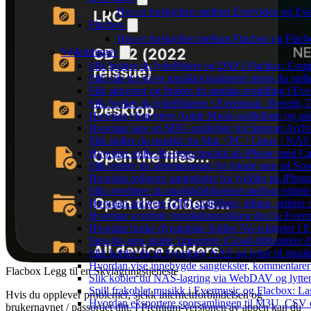
Hva er forskjellen mellom Evervideo og E
Flacbox
Hva er forskjellen mellom Flacbox og Fla
Veiledninger
Slik bruker du lydeffekter og DSP i Flacbox: Com
Slik slår du på en musikkvisualiserer mens du spi
Slik aktiverer og bruker du sømløs avspilling i Ev
Slik bruker du lydeffektene i Evermusic: Reverb,
Hvordan eksportere Apple Music-spillelister og sp
Hvordan lage en M3U-spilleliste for Internet Arch
Slik spiller du musikk fra Mac / PC / Linux / N
Hvordan spille din egen musikk på iPhone med Ca
Slik endrer du albumomslag for lokale spor på Spot
Hvordan redigere sangtekster for lydfiler på iPho
Slik overfører du musikkbiblioteket mellom enheter
Hvordan arkivere (ZIP) spillelister, album, artiste
Hvordan scrobble musikkhistorikken din fra Evermu
Hvordan bruke dynamiske Spilles Nå-widgeter i 
Steg-for-steg guide: Importere iCloud-biblioteket d
Slik kobler du til Synology NAS og lytter til musi
Hvordan vise innebygde sangtekster, kommentarer
Flacbox Legg til en Skylagringstjeneste
Slik kobler du NAS-lagring via WebDAV og lytter 
Spill frakoblet musikk i Evermusic og Flacbox: Last
Hvis du opplever problemer, sjekk internettforbindelsen og
Hvordan eksportere sporsamlingen til M3U, CSV
brukernavnet / passordet ditt. I Premium-versjonen av appen kan du