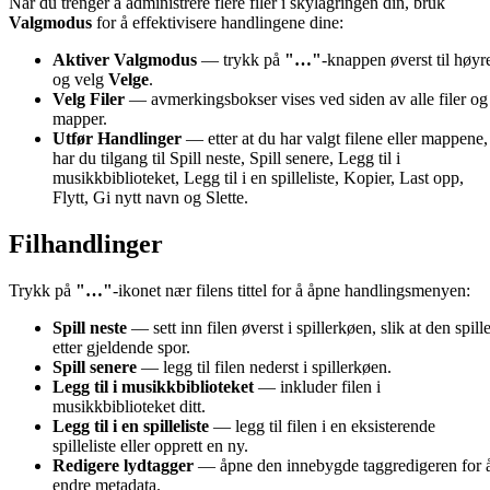
Når du trenger å administrere flere filer i skylagringen din, bruk
Valgmodus
for å effektivisere handlingene dine:
Aktiver Valgmodus
— trykk på
"…"
-knappen øverst til høyr
og velg
Velge
.
Velg Filer
— avmerkingsbokser vises ved siden av alle filer og
mapper.
Utfør Handlinger
— etter at du har valgt filene eller mappene,
har du tilgang til Spill neste, Spill senere, Legg til i
musikkbiblioteket, Legg til i en spilleliste, Kopier, Last opp,
Flytt, Gi nytt navn og Slette.
Filhandlinger
Trykk på
"…"
-ikonet nær filens tittel for å åpne handlingsmenyen:
Spill neste
— sett inn filen øverst i spillerkøen, slik at den spill
etter gjeldende spor.
Spill senere
— legg til filen nederst i spillerkøen.
Legg til i musikkbiblioteket
— inkluder filen i
musikkbiblioteket ditt.
Legg til i en spilleliste
— legg til filen i en eksisterende
spilleliste eller opprett en ny.
Redigere lydtagger
— åpne den innebygde taggredigeren for 
endre metadata.