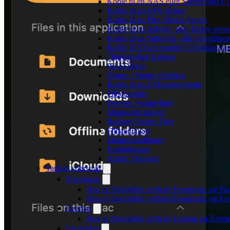
Koble til en NAS eller Server med F
Koble til en NFS-deling
Koble til en Plex Media Server
Koble til en Jellyfin- eller Emby-serve
Koble til en Subsonic- eller Navidrom
Koble til S3-kompatibel Objektlagrin
Tilgjengelige Enheter
Wi-Fi Drive
iTunes / Finder-fildeling
Koble til en USB-minnepenn
Filbehandler
Øverste Verktøylinje
Mappealternativer
Rediger Online Filer
Filhandlinger
Mappehandlinger
Hurtigtilgang
Andre Tjenester
Vanlige spørsmål
Evermusic
Hva er forskjellen mellom Evermusic og Fl
Hva er forskjellen mellom Evermusic og E
Evertag
Hva er forskjellen mellom Evertag og Ever
Evervideo