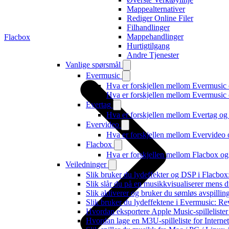
Mappealternativer
Rediger Online Filer
Filhandlinger
Mappehandlinger
Flacbox
Hurtigtilgang
Andre Tjenester
Vanlige spørsmål
Evermusic
Hva er forskjellen mellom Evermusic
Hva er forskjellen mellom Evermusi
Evertag
Hva er forskjellen mellom Evertag o
Evervideo
Hva er forskjellen mellom Evervideo
Flacbox
Hva er forskjellen mellom Flacbox o
Veiledninger
Slik bruker du lydeffekter og DSP i Flacbo
Slik slår du på en musikkvisualiserer mens 
Slik aktiverer og bruker du sømløs avspillin
Slik bruker du lydeffektene i Evermusic: R
Hvordan eksportere Apple Music-spilleliste
Hvordan lage en M3U-spilleliste for Interne