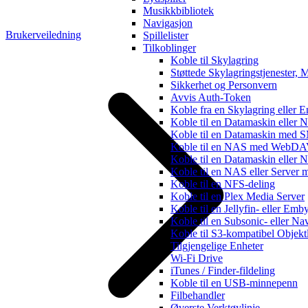
Musikkbibliotek
Navigasjon
Brukerveiledning
Spillelister
Tilkoblinger
Koble til Skylagring
Støttede Skylagringstjenester, 
Sikkerhet og Personvern
Avvis Auth-Token
Koble fra en Skylagring eller 
Koble til en Datamaskin eller
Koble til en Datamaskin med
Koble til en NAS med WebD
Koble til en Datamaskin ell
Koble til en NAS eller Server
Koble til en NFS-deling
Koble til en Plex Media Server
Koble til en Jellyfin- eller Emb
Koble til en Subsonic- eller Na
Koble til S3-kompatibel Objekt
Tilgjengelige Enheter
Wi-Fi Drive
iTunes / Finder-fildeling
Koble til en USB-minnepenn
Filbehandler
Øverste Verktøylinje