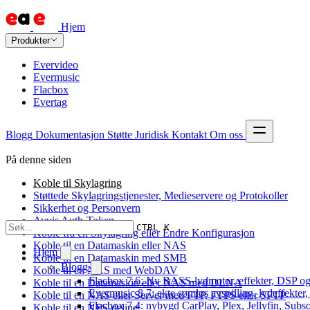
Hjem
Produkter
Evervideo
Evermusic
Flacbox
Evertag
Blogg
Dokumentasjon
Støtte
Juridisk
Kontakt
Om oss
På denne siden
Koble til Skylagring
Støttede Skylagringstjenester, Medieservere og Protokoller
Sikkerhet og Personvern
Avvis Auth-Token
CTRL K
Koble fra en Skylagring eller Endre Konfigurasjon
Koble til en Datamaskin eller NAS
Hjem
Koble til en Datamaskin med SMB
Blogg
Koble til en NAS med WebDAV
Flacbox 7.6: Ny BASS-lydmotor, effekter, DSP og
Koble til en Datamaskin eller NAS med DLNA
Evermusic 8.7: ekte sømløs avspilling, lydeffekter
Koble til en NAS eller Server med FTP, FTPS eller SFTP
Flacbox 7.4: nybygd CarPlay, Plex, Jellyfin, Subso
Koble til en NFS-deling