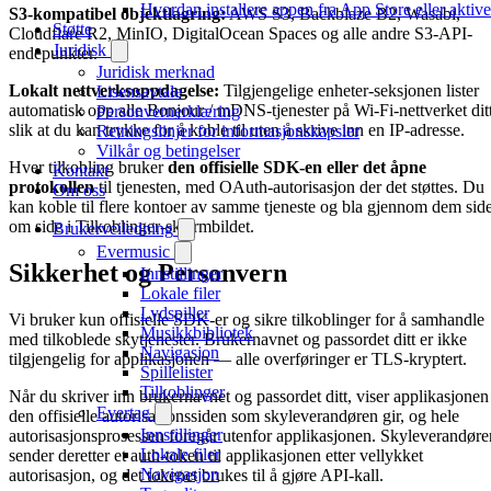
Hvordan installere appen fra App Store eller akti
S3-kompatibel objektlagring:
AWS S3, Backblaze B2, Wasabi,
Støtte
Cloudflare R2, MinIO, DigitalOcean Spaces og alle andre S3-API-
Juridisk
endepunkter.
Juridisk merknad
Lokalt nettverksoppdagelse:
Tilgjengelige enheter-seksjonen lister
Lisensavtale
automatisk opp alle Bonjour / mDNS-tjenester på Wi-Fi-nettverket dit
Personvernerklæring
slik at du kan trykke for å koble til uten å skrive inn en IP-adresse.
Retningslinjer for informasjonskapsler
Vilkår og betingelser
Hver tilkobling bruker
den offisielle SDK-en eller det åpne
Kontakt
protokollen
til tjenesten, med OAuth-autorisasjon der det støttes. Du
Om oss
kan koble til flere kontoer av samme tjeneste og bla gjennom dem sid
om side i Tilkoblinger-skjermbildet.
Brukerveiledning
Evermusic
Sikkerhet og Personvern
Innstillinger
Lokale filer
Lydspiller
Vi bruker kun offisielle SDK-er og sikre tilkoblinger for å samhandle
Musikkbibliotek
med tilkoblede skytjenester. Brukernavnet og passordet ditt er ikke
Navigasjon
tilgjengelig for applikasjonen — alle overføringer er TLS-kryptert.
Spillelister
Tilkoblinger
Når du skriver inn brukernavnet og passordet ditt, viser applikasjonen
Evertag
den offisielle autorisasjonssiden som skyleverandøren gir, og hele
Innstillinger
autorisasjonsprosessen foregår utenfor applikasjonen. Skyleverandøre
Lokale filer
sender deretter et auth-token til applikasjonen etter vellykket
Navigasjon
autorisasjon, og det tokenet brukes til å gjøre API-kall.