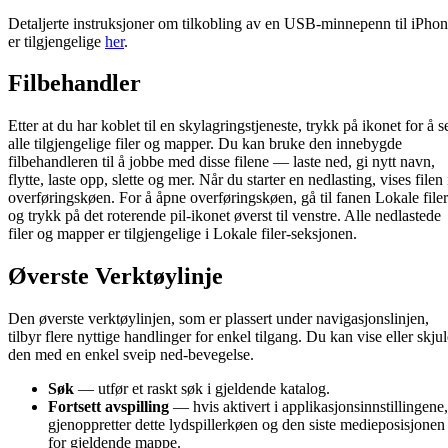
Detaljerte instruksjoner om tilkobling av en USB-minnepenn til iPho
er tilgjengelige
her
.
Filbehandler
Etter at du har koblet til en skylagringstjeneste, trykk på ikonet for å s
alle tilgjengelige filer og mapper. Du kan bruke den innebygde
filbehandleren til å jobbe med disse filene — laste ned, gi nytt navn,
flytte, laste opp, slette og mer. Når du starter en nedlasting, vises filen 
overføringskøen. For å åpne overføringskøen, gå til fanen Lokale filer
og trykk på det roterende pil-ikonet øverst til venstre. Alle nedlastede
filer og mapper er tilgjengelige i Lokale filer-seksjonen.
Øverste Verktøylinje
Den øverste verktøylinjen, som er plassert under navigasjonslinjen,
tilbyr flere nyttige handlinger for enkel tilgang. Du kan vise eller skju
den med en enkel sveip ned-bevegelse.
Søk
— utfør et raskt søk i gjeldende katalog.
Fortsett avspilling
— hvis aktivert i applikasjonsinnstillingene,
gjenoppretter dette lydspillerkøen og den siste medieposisjonen
for gjeldende mappe.