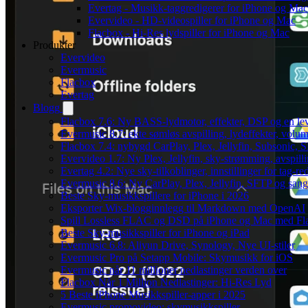
Evertag - Musikk-taggredigerer for iPhone og Mac
Evervideo - HD-videospiller for iPhone og Mac
Flacbox - Hi-Res lydspiller for iPhone og Mac
Produkter
Evervideo
Evermusic
Flacbox
Evertag
Blogg
Flacbox 7.6: Ny BASS-lydmotor, effekter, DSP og en le
Evermusic 8.7: ekte sømløs avspilling, lydeffekter, volum
Flacbox 7.4: nybygd CarPlay, Plex, Jellyfin, Subsonic, S
Evervideo 1.7: Ny Plex, Jellyfin, sky-strømming, avspill
Evertag 4.2: Nye sky-tilkoblinger, innstillinger for tag-red
Evermusic 8.6: Ny CarPlay, Plex, Jellyfin, SFTP og sang
Beste Sky-musikkspillere for iPhone i 2026
Eksporter Wix-blogginnlegg til Markdown med OpenAI
Spill Lossless FLAC og DSD på iPhone og Mac med Fl
Beste Sky-musikkspiller for iPhone og iPad
Evermusic 6.8: Aliyun Drive, Synology, Nye UI-stiler
Evermusic Pro på Setapp Mobile: Skymusikk for iOS
Evermusic når 11 millioner nedlastinger verden over
Flacbox Når 1 Million Nedlastinger: Hi-Res Lyd
5 Beste iPhone Musikkspiller-apper i 2025
Evermusic promovideo: skymusikkspiller