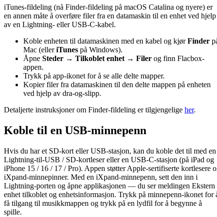
iTunes-fildeling (nå Finder-fildeling på macOS Catalina og nyere) er
en annen måte å overføre filer fra en datamaskin til en enhet ved hjelp
av en Lightning- eller USB-C-kabel.
Koble enheten til datamaskinen med en kabel og kjør
Finder
p
Mac (eller
iTunes
på Windows).
Åpne
Steder → Tilkoblet enhet → Filer
og finn Flacbox-
appen.
Trykk på app-ikonet for å se alle delte mapper.
Kopier filer fra datamaskinen til den delte mappen på enheten
ved hjelp av dra-og-slipp.
Detaljerte instruksjoner om Finder-fildeling er tilgjengelige
her
.
Koble til en USB-minnepenn
Hvis du har et SD-kort eller USB-stasjon, kan du koble det til med en
Lightning-til-USB / SD-kortleser eller en USB-C-stasjon (på iPad og
iPhone 15 / 16 / 17 / Pro). Appen støtter Apple-sertifiserte kortlesere 
iXpand-minnepinner. Med en iXpand-minnepenn, sett den inn i
Lightning-porten og åpne applikasjonen — du ser meldingen Ekstern
enhet tilkoblet og enhetsinformasjon. Trykk på minnepenn-ikonet for 
få tilgang til musikkmappen og trykk på en lydfil for å begynne å
spille.