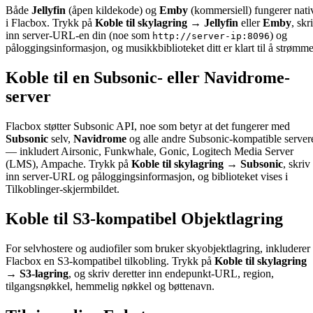
Både
Jellyfin
(åpen kildekode) og
Emby
(kommersiell) fungerer nati
i Flacbox. Trykk på
Koble til skylagring → Jellyfin
eller
Emby
, skr
inn server-URL-en din (noe som
) og
http://server-ip:8096
påloggingsinformasjon, og musikkbiblioteket ditt er klart til å strømme
Koble til en Subsonic- eller Navidrome-
server
Flacbox støtter Subsonic API, noe som betyr at det fungerer med
Subsonic
selv,
Navidrome
og alle andre Subsonic-kompatible server
— inkludert Airsonic, Funkwhale, Gonic, Logitech Media Server
(LMS), Ampache. Trykk på
Koble til skylagring → Subsonic
, skriv
inn server-URL og påloggingsinformasjon, og biblioteket vises i
Tilkoblinger-skjermbildet.
Koble til S3-kompatibel Objektlagring
For selvhostere og audiofiler som bruker skyobjektlagring, inkluderer
Flacbox en S3-kompatibel tilkobling. Trykk på
Koble til skylagring
→ S3-lagring
, og skriv deretter inn endepunkt-URL, region,
tilgangsnøkkel, hemmelig nøkkel og bøttenavn.