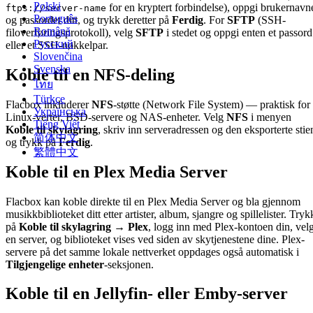
Polski
for en kryptert forbindelse), oppgi brukernavn
ftps://server-name
Português
og passordet ditt, og trykk deretter på
Ferdig
. For
SFTP
(SSH-
Română
filoverføringsprotokoll), velg
SFTP
i stedet og oppgi enten et passord
Русский
eller et SSH-nøkkelpar.
Slovenčina
Svenska
Koble til en NFS-deling
ไทย
Türkçe
Flacbox inkluderer
NFS
-støtte (Network File System) — praktisk for
Українська
Linux-verter, BSD-servere og NAS-enheter. Velg
NFS
i menyen
Tiếng Việt
Koble til skylagring
, skriv inn serveradressen og den eksporterte stie
简体中文
og trykk på
Ferdig
.
繁體中文
Koble til en Plex Media Server
Flacbox kan koble direkte til en Plex Media Server og bla gjennom
musikkbiblioteket ditt etter artister, album, sjangre og spillelister. Tryk
på
Koble til skylagring → Plex
, logg inn med Plex-kontoen din, vel
en server, og biblioteket vises ved siden av skytjenestene dine. Plex-
servere på det samme lokale nettverket oppdages også automatisk i
Tilgjengelige enheter
-seksjonen.
Koble til en Jellyfin- eller Emby-server