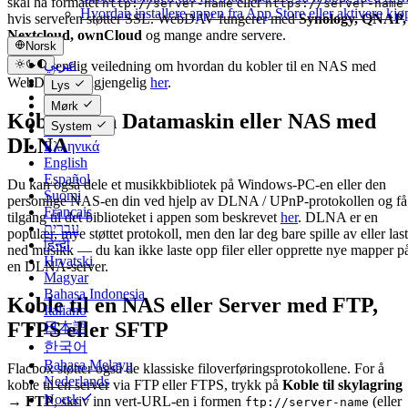
skal ha formatet
eller
http://server-name
https://server-name
Hvordan installere appen fra App Store eller aktivere kj
hvis serveren støtter SSL. WebDAV fungerer med
Synology, QNAP,
Nextcloud, ownCloud
og mange andre servere.
Norsk
عربي
En fullstendig veiledning om hvordan du kobler til en NAS med
Català
WebDAV er tilgjengelig
her
.
Lys
Čeština
Mørk
Dansk
Koble til en Datamaskin eller NAS med
System
Deutsch
DLNA
Ελληνικά
English
Español
Du kan også dele et musikkbibliotek på Windows-PC-en eller den
Suomi
personlige NAS-en din ved hjelp av DLNA / UPnP-protokollen og få
Français
tilgang til det biblioteket i appen som beskrevet
her
. DLNA er en
עברית
populær, mye støttet protokoll, men den lar deg bare spille av eller las
हिन्दी
ned musikk — du kan ikke laste opp filer eller opprette nye mapper p
Hrvatski
en DLNA-server.
Magyar
Bahasa Indonesia
Koble til en NAS eller Server med FTP,
Italiano
FTPS eller SFTP
日本語
한국어
Bahasa Melayu
Flacbox støtter også de klassiske filoverføringsprotokollene. For å
Nederlands
koble til en server via FTP eller FTPS, trykk på
Koble til skylagring
Norsk
→ FTP
, skriv inn vert-URL-en i formen
(eller
ftp://server-name