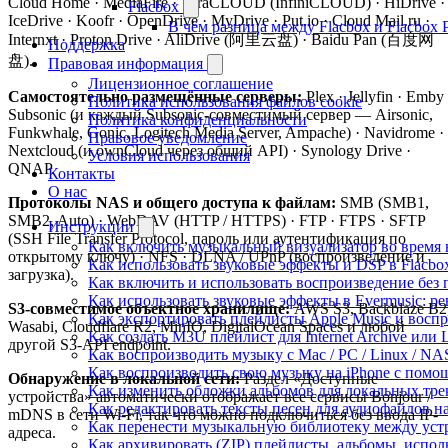
Cloud Home · MediaFire · TeraCLOUD (InfiniCLOUD) · HiDrive ·
Flacbox
IceDrive · Koofr · OpenDrive · MyDrive · Put.io · Cloud Mail.ru ·
В чём разница между Flacbox и Flacbox 
Internxt · Proton Drive · AliDrive (阿里云盘) · Baidu Pan (百度网
Поддержка
盘).
Правовая информация
Лицензионное соглашение
Самостоятельно размещённые серверы:
Plex · Jellyfin · Emby 
Политика использования файлов cookie
Subsonic (и каждый Subsonic-совместимый сервер — Airsonic,
Политика конфиденциальности
Funkwhale, Gonic, Logitech Media Server, Ampache) · Navidrome ·
Правовое уведомление
Nextcloud (и ownCloud через общий API) · Synology Drive ·
Условия использования
QNAP.
Контакты
О нас
Протоколы NAS и общего доступа к файлам:
SMB (SMB1,
SMB2, Auto) · WebDAV (HTTP / HTTPS) · FTP · FTPS · SFTP
Инструкции
(SSH File Transfer Protocol, пароль или аутентификация по
Как включить музыкальный визуализатор во время в
открытому ключу) · NFS · DLNA / UPnP (воспроизведение и
Как использовать звуковые эффекты и DSP в Flacbox:
загрузка).
Как включить и использовать воспроизведение без п
Как использовать звуковые эффекты в Evermusic: р
S3-совместимое объектное хранилище:
AWS S3, Backblaze B2
Как экспортировать плейлисты Apple Music и воспр
Wasabi, Cloudflare R2, MinIO, DigitalOcean Spaces и любой
Как создать M3U плейлист для Internet Archive или L
другой S3-API endpoint.
Как воспроизводить музыку с Mac / PC / Linux / N
Как воспроизводить свою музыку на iPhone с помо
Обнаружение в локальной сети:
Раздел «Доступные
Как изменить обложки альбомов для локальных трек
устройства» автоматически отображает все сервисы Bonjour /
Как редактировать тексты песен для аудиофайлов 
mDNS в сети Wi-Fi, так что можно подключиться без ввода IP-
Как перенести музыкальную библиотеку между устр
адреса.
Как архивировать (ZIP) плейлисты, альбомы, исполн