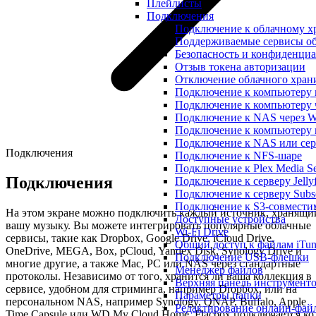
Плейлисты
Подключения
Подключение к облачному 
Поддерживаемые сервисы об
Безопасность и конфиденциа
Отзыв токена авторизации
Отключение облачного хран
Подключение к компьютеру
Подключение к компьютеру 
Подключение к NAS через
Подключение к компьютеру
Подключение к NAS или сер
Подключения
Подключение к NFS-шаре
Подключение к Plex Media Se
Подключения
Подключение к серверу Jelly
Подключение к серверу Subs
Подключение к S3-совмести
На этом экране можно подключить каждый источник, хранящи
Доступные устройства
вашу музыку. Вы можете интегрировать популярные облачные
Wi-Fi Drive
сервисы, такие как Dropbox, Google Drive, iCloud Drive,
Общий доступ к файлам iTune
OneDrive, MEGA, Box, pCloud, Yandex Disk, Synology Drive и
Подключение USB-флешки
многие другие, а также Mac, PC или NAS через стандартные
Менеджер файлов
протоколы. Независимо от того, хранится ли ваша коллекция в
Верхняя панель инструмент
сервисе, удобном для стриминга, например Dropbox, или на
Параметры папки
персональном NAS, например Synology, QNAP, Buffalo, Apple
Редактирование онлайн-фай
Time Capsule или WD My Cloud Home, Flacbox подключается ко