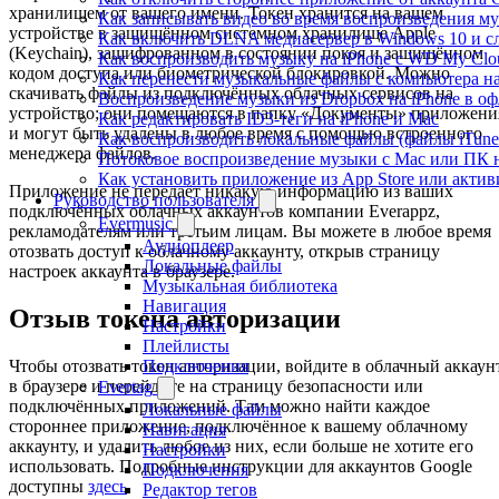
хранилищем от вашего имени. Токен хранится на вашем
Как записывать видео во время воспроизведения му
устройстве в защищённом системном хранилище Apple
Как включить DLNA медиасервер в Windows 10 и сл
(Keychain), зашифрованном в состоянии покоя и защищённом
Как воспроизводить музыку на iPhone с WD My Cl
кодом доступа или биометрической блокировкой. Можно
Как перенести музыкальные файлы с компьютера на 
скачивать файлы из подключённых облачных сервисов на
Воспроизведение музыки из Dropbox на iPhone в о
устройство; они помещаются в папку «Документы» приложени
Как редактировать ID3-теги на iPhone и Mac
и могут быть удалены в любое время с помощью встроенного
Как воспроизводить локальные файлы (файлы iTunes
менеджера файлов.
Потоковое воспроизведение музыки с Mac или ПК н
Как установить приложение из App Store или акти
Приложение не передаёт никакую информацию из ваших
Руководство пользователя
подключённых облачных аккаунтов компании Everappz,
Evermusic
рекламодателям или третьим лицам. Вы можете в любое время
Аудиоплеер
отозвать доступ к облачному аккаунту, открыв страницу
Локальные файлы
настроек аккаунта в браузере.
Музыкальная библиотека
Навигация
Отзыв токена авторизации
Настройки
Плейлисты
Подключения
Чтобы отозвать токен авторизации, войдите в облачный аккаун
в браузере и перейдите на страницу безопасности или
Evertag
подключённых приложений. Там можно найти каждое
Локальные файлы
стороннее приложение, подключённое к вашему облачному
Навигация
аккаунту, и удалить любое из них, если больше не хотите его
Настройки
использовать. Подробные инструкции для аккаунтов Google
Подключения
доступны
здесь
.
Редактор тегов