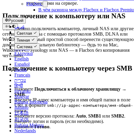
нетронутыми на сервере.
Flacbox
В чём разница между Flacbox и Flacbox Premi
Подключение к компьютеру или NAS
Русский
عربي
Также можно подключить компьютер, личный NAS или другие
Català
Светлая
сетевые устройства с помощью протоколов SMB, DLNA или
Čeština
WebDAV. Это самый простой способ перенести существующую
Темная
Dansk
домашнюю музыкальную библиотеку — будь то на Mac,
Система
Deutsch
Windows PC, Synology или NAS — в Flacbox без копирования
Ελληνικά
чего-либо.
English
Español
Подключение к компьютеру через SMB
Suomi
Français
עברית
हिन्दी
Нажмите
Подключиться к облачному хранилищу →
Hrvatski
SMB
.
Magyar
Введите IP-адрес компьютера и имя общей папки в поле
Bahasa Indonesia
URL в формате
smb://ip-адрес-компьютера/имя-общей-
Italiano
.
папки
日本語
Выберите версию протокола:
Auto
,
SMB1
или
SMB2
.
한국어
Введите логин и пароль (если необходимо).
Bahasa Melayu
Нажмите
Готово
.
Nederlands