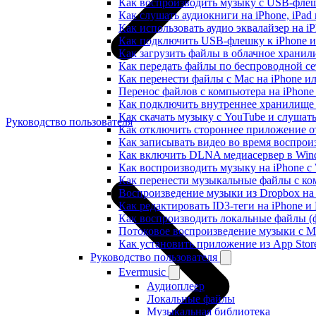
Как воспроизводить музыку с USB-флешк
Как слушать аудиокниги на iPhone, iPad
Как использовать аудио эквалайзер на iP
Как подключить USB-флешку к iPhone и
Как загрузить файлы в облачное хранили
Как передать файлы по беспроводной се
Как перенести файлы с Mac на iPhone ил
Перенос файлов с компьютера на iPhon
Как подключить внутреннее хранилище B
Как скачать музыку с YouTube и слушат
Руководство пользователя
Как отключить стороннее приложение от
Как записывать видео во время воспрои
Как включить DLNA медиасервер в Wind
Как воспроизводить музыку на iPhone 
Как перенести музыкальные файлы с ком
Воспроизведение музыки из Dropbox на
Как редактировать ID3-теги на iPhone и
Как воспроизводить локальные файлы (ф
Потоковое воспроизведение музыки с M
Как установить приложение из App Sto
Руководство пользователя
Evermusic
Аудиоплеер
Локальные файлы
Музыкальная библиотека