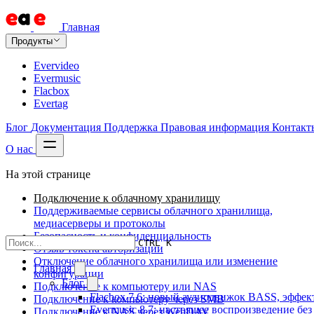
Главная
Продукты
Evervideo
Evermusic
Flacbox
Evertag
Блог
Документация
Поддержка
Правовая информация
Контакт
О нас
На этой странице
Подключение к облачному хранилищу
Поддерживаемые сервисы облачного хранилища,
медиасерверы и протоколы
Безопасность и конфиденциальность
CTRL K
Отзыв токена авторизации
Отключение облачного хранилища или изменение
Главная
конфигурации
Блог
Подключение к компьютеру или NAS
Flacbox 7.6: новый аудиодвижок BASS, эффе
Подключение к компьютеру через SMB
Evermusic 8.7: настоящее воспроизведение бе
Подключение к NAS через WebDAV