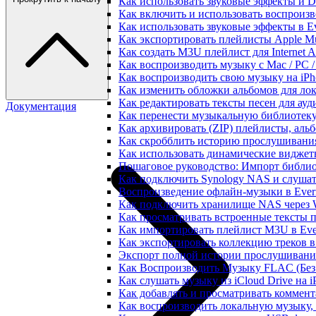
Как использовать звуковые эффекты и DSP
Как включить и использовать воспроизве
Как использовать звуковые эффекты в E
Как экспортировать плейлисты Apple Mu
Как создать M3U плейлист для Internet A
Как воспроизводить музыку с Mac / PC 
Как воспроизводить свою музыку на iPh
Как изменить обложки альбомов для лок
Как редактировать тексты песен для ау
Документация
Как перенести музыкальную библиотеку
Как архивировать (ZIP) плейлисты, альб
Как скробблить историю прослушивания 
Как использовать динамические виджеты
Пошаговое руководство: Импорт библиот
Как подключить Synology NAS и слушат
Воспроизведение офлайн-музыки в Everm
Как подключить хранилище NAS через 
Как просматривать встроенные тексты 
Как импортировать плейлист M3U в Ever
Как экспортировать коллекцию треков в
Экспорт полной истории прослушивания 
Как Воспроизводить Музыку FLAC (Без 
Как слушать музыку из iCloud Drive на 
Как добавлять и просматривать коммента
Как воспроизводить локальную музыку,