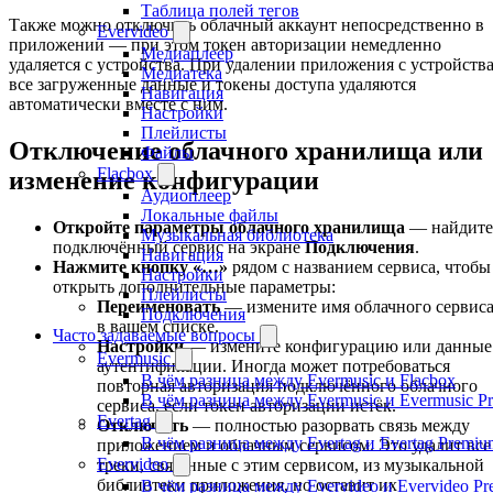
Таблица полей тегов
Также можно отключить облачный аккаунт непосредственно в
Evervideo
приложении — при этом токен авторизации немедленно
Медиаплеер
удаляется с устройства. При удалении приложения с устройств
Медиатека
все загруженные данные и токены доступа удаляются
Навигация
автоматически вместе с ним.
Настройки
Плейлисты
Отключение облачного хранилища или
Файлы
Flacbox
изменение конфигурации
Аудиоплеер
Локальные файлы
Откройте параметры облачного хранилища
— найдите
Музыкальная библиотека
подключённый сервис на экране
Подключения
.
Навигация
Нажмите кнопку «…»
рядом с названием сервиса, чтобы
Настройки
открыть дополнительные параметры:
Плейлисты
Переименовать
— измените имя облачного сервис
Подключения
в вашем списке.
Часто задаваемые вопросы
Настройки
— измените конфигурацию или данные
Evermusic
аутентификации. Иногда может потребоваться
В чём разница между Evermusic и Flacbox
повторная авторизация подключённого облачного
В чём разница между Evermusic и Evermusic P
сервиса, если токен авторизации истёк.
Evertag
Отключить
— полностью разорвать связь между
В чём разница между Evertag и Evertag Premiu
приложением и облачным сервисом. Это удалит все
Evervideo
треки, связанные с этим сервисом, из музыкальной
библиотеки приложения, но оставит их
В чём разница между Evervideo и Evervideo P