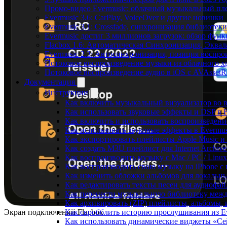
Промо-видео Evermusic: облачный музыкальный пл
Evermusic 3.6: CarPlay, VoiceOver и другие новинки
Evermusic 3.1: Crossfade, синхронизация библиотек
Evermusic достиг 3 миллионов загрузок: обзор фун
Flacbox 1.6: Автоматическая Синхронизация, Эква
Evermusic 2.3: Автосинхронизация, позиция воспро
Потоковое воспроизведение музыки из облачного хр
Потоковое воспроизведение аудио в iOS с AVAssetR
Документация
Инструкции
Как включить музыкальный визуализатор во в
Как использовать звуковые эффекты и DSP в Fl
Как включить и использовать воспроизведение
Как использовать звуковые эффекты в Evermus
Как экспортировать плейлисты Apple Music и 
Как создать M3U плейлист для Internet Archive
Как воспроизводить музыку с Mac / PC / Lin
Как воспроизводить свою музыку на iPhone с
Как изменить обложки альбомов для локальны
Как редактировать тексты песен для аудиофа
Как перенести музыкальную библиотеку между
Как архивировать (ZIP) плейлисты, альбомы, 
Экран подключений Flacbox
Как скробблить историю прослушивания из Eve
Как использовать динамические виджеты «Сейч