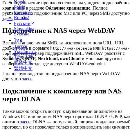
Norsk
Если подключение прошло успешно, вы увидите подключённо
Polski
хранилище в разделе
Облачное хранилище
. Полное
Português
руководство по подключению Mac или PC через SMB доступно
Română
здесь
.
Русский
Slovenčina
Подключение к NAS через WebDAV
Svenska
ไทย
Все шаги аналогичны SMB, за исключением поля URL. URL
Türkçe
должен быть в формате
или
http://имя-сервера
https://имя-
Українська
, если сервер поддерживает SSL. WebDAV работает с
сервера
Tiếng Việt
Synology, QNAP, Nextcloud, ownCloud
и многими другими
简体中文
серверами — везде, где доступен WebDAV-endpoint.
繁體中文
Полное руководство по подключению NAS через WebDAV
доступно
здесь
.
Подключение к компьютеру или NAS
через DLNA
Также можно открыть доступ к музыкальной библиотеке на
Windows PC или личном NAS через протокол DLNA / UPnP, ка
описано
здесь
. DLNA — популярный, широко поддерживаемы
протокол, но он позволяет только воспроизводить или скачиват