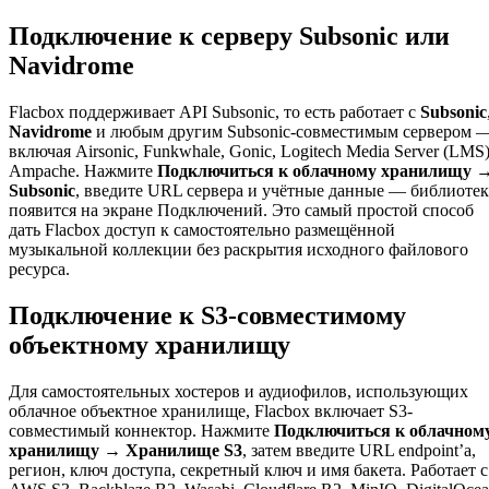
Подключение к серверу Subsonic или
Navidrome
Flacbox поддерживает API Subsonic, то есть работает с
Subsonic
Navidrome
и любым другим Subsonic-совместимым сервером 
включая Airsonic, Funkwhale, Gonic, Logitech Media Server (LMS)
Ampache. Нажмите
Подключиться к облачному хранилищу 
Subsonic
, введите URL сервера и учётные данные — библиотек
появится на экране Подключений. Это самый простой способ
дать Flacbox доступ к самостоятельно размещённой
музыкальной коллекции без раскрытия исходного файлового
ресурса.
Подключение к S3-совместимому
объектному хранилищу
Для самостоятельных хостеров и аудиофилов, использующих
облачное объектное хранилище, Flacbox включает S3-
совместимый коннектор. Нажмите
Подключиться к облачном
хранилищу → Хранилище S3
, затем введите URL endpoint’а,
регион, ключ доступа, секретный ключ и имя бакета. Работает с