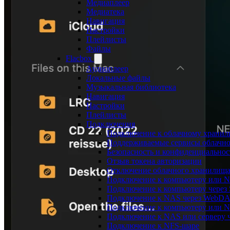
Медиаплеер
Медиатека
Навигация
Настройки
Плейлисты
Файлы
Flacbox
Аудиоплеер
Локальные файлы
Музыкальная библиотека
Навигация
Настройки
Плейлисты
Подключения
Подключение к облачному храни
Поддерживаемые сервисы облачно
Безопасность и конфиденциальнос
Отзыв токена авторизации
Отключение облачного хранилища
Подключение к компьютеру или 
Подключение к компьютеру через
Подключение к NAS через WebD
Подключение к компьютеру или 
Подключение к NAS или серверу ч
Подключение к NFS-шаре