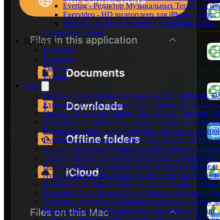
Evertag - Редактор Музыкальных Тегов для iP
Evervideo - HD видеоплеер для iPhone и Mac
Flacbox - Hi-Res аудиоплеер для iPhone и Mac
Свяжитесь с нами
Продукты
Evervideo
Evermusic
Flacbox
Evertag
Блог
Flacbox 7.6: новый аудиодвижок BASS, эффекты, D
Evermusic 8.7: настоящее воспроизведение без пауз
Flacbox 7.4: новый CarPlay, Plex, Jellyfin, Subsonic,
Evervideo 1.7: новые Plex, Jellyfin, стриминг из об
Evertag 4.2: новые подключения к облакам и настро
Evermusic 8.6: новый CarPlay, Plex, Jellyfin, SFTP и 
Лучшие Облачные Музыкальные Плееры для iPhone 
Экспорт постов блога Wix в Markdown с помощью 
Воспроизведение Lossless FLAC и DSD на iPhone и 
Лучший облачный музыкальный плеер для iPhone и 
Evermusic 6.8: Aliyun Drive, Synology, Новые Стили 
Evermusic Pro в Setapp Mobile: Облачная Музыка для
Evermusic достиг 11 миллионов загрузок по всему 
Flacbox Достиг 1 Миллион Загрузок: Hi-Res Аудио
5 лучших приложений-плееров для iPhone в 2025 го