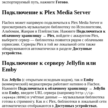
экспортируемый путь, нажмите
Готово
.
Подключение к Plex Media Server
Flacbox может напрямую подключаться к Plex Media Server и
просматривать музыкальную библиотеку по Исполнителям,
Альбомам, Жанрам и Плейлистам. Нажмите
Подключиться к
облачному хранилищу → Plex
, войдите с аккаунтом Plex,
выберите сервер — библиотека появится рядом с облачными
сервисами. Серверы Plex в той же локальной сети также
обнаруживаются автоматически в разделе
Доступные
устройства
.
Подключение к серверу Jellyfin или
Emby
Как
Jellyfin
(с открытым исходным кодом), так и
Emby
(коммерческий) медиасерверы работают нативно в Flacbox.
Нажмите
Подключиться к облачному хранилищу → Jellyfin
или
Emby
, введите URL сервера (например
http://ip-
) и учётные данные — музыкальная библиотека
сервера:8096
готова к стримингу. Как и с Plex, библиотеки в локальной сети
автоматически отображаются в
Доступных устройствах
.