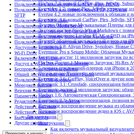
Flacbox 7.4: новый CarPlay, Plex, Jellyfin, Sub
Подключение к компьютеру или NAS через DLNA
Evervideo 1.7: новые Plex, Jellyfin, стриминг 
Подключение к NAS или серверу через FTP, FTPS или
Evertag 4.2: новые подключения к облакам и н
SFTP
Evermusic 8.6: новый CarPlay, Plex, Jellyfin, S
Подключение к NFS-шаре
Лучшие Облачные Музыкальные Плееры для iP
Подключение к Plex Media Server
Экспорт постов блога Wix в Markdown с пом
Подключение к серверу Jellyfin или Emby
Воспроизведение Lossless FLAC и DSD на iPho
Подключение к серверу Subsonic или Navidrome
Лучший облачный музыкальный плеер для iPh
Подключение к S3-совместимому объектному хранилищу
Evermusic 6.8: Aliyun Drive, Synology, Новые 
Доступные устройства
Evermusic Pro в Setapp Mobile: Облачная Музы
Wi-Fi Drive
Evermusic достиг 11 миллионов загрузок по в
Включение Wi-Fi Drive
Flacbox Достиг 1 Миллион Загрузок: Hi-Res А
Доступ к Wi-Fi Drive на компьютере
5 лучших приложений-плееров для iPhone в 2
Беспроводная передача файлов
Промо-видео Evermusic: облачный музыкальн
Общий доступ к файлам iTunes / Finder
Evermusic 3.6: CarPlay, VoiceOver и другие но
Подключение USB-флешки
Evermusic 3.1: Crossfade, синхронизация библ
Менеджер файлов
Evermusic достиг 3 миллионов загрузок: обзо
Верхняя панель инструментов
Flacbox 1.6: Автоматическая Синхронизация
Параметры папки
Evermusic 2.3: Автосинхронизация, позиция в
Редактирование онлайн-файлов
Потоковое воспроизведение музыки из облачн
Действия с файлами
Потоковое воспроизведение аудио в iOS с AVA
Действия с папками
Документация
Быстрый доступ
Другие сервисы
Инструкции
Как включить музыкальный визуализатор
Прокрутить к началу