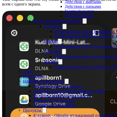
Действия с файлами
всем с одного экрана.
Действия с папками
Быстрый доступ
Другие сервисы
Часто задаваемые вопросы
Evermusic
В чём разница между Evermusic и 
В чём разница между Evermusic и 
Evertag
В чём разница между Evertag и Eve
Evervideo
В чём разница между Evervideo и 
Flacbox
В чём разница между Flacbox и Fl
О нас
Поддержка
Правовая информация
Лицензионное соглашение
Политика использования файлов cookie
Политика конфиденциальности
Правовое уведомление
Условия использования
Продукты
Evermusic - Офлайн музыкальный плеер для i