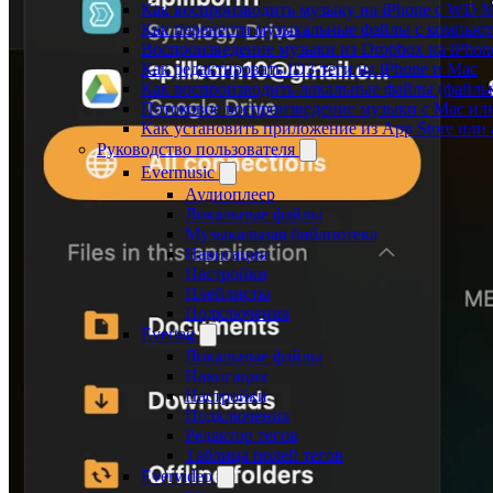
Как воспроизводить музыку на iPhone с WD 
Как перенести музыкальные файлы с компьютер
Воспроизведение музыки из Dropbox на iPhon
Как редактировать ID3-теги на iPhone и Mac
Как воспроизводить локальные файлы (файлы i
Потоковое воспроизведение музыки с Mac ил
Как установить приложение из App Store ил
Руководство пользователя
Evermusic
Аудиоплеер
Локальные файлы
Музыкальная библиотека
Навигация
Настройки
Плейлисты
Подключения
Evertag
Локальные файлы
Навигация
Настройки
Подключения
Редактор тегов
Таблица полей тегов
Evervideo