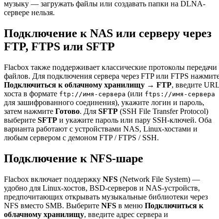
музыку — загружать файлы или создавать папки на DLNA-
сервере нельзя.
Подключение к NAS или серверу через
FTP, FTPS или SFTP
Flacbox также поддерживает классические протоколы передачи
файлов. Для подключения сервера через FTP или FTPS нажмит
Подключиться к облачному хранилищу → FTP
, введите UR
хоста в формате
(или
ftp://имя-сервера
ftps://имя-сервера
для зашифрованного соединения), укажите логин и пароль,
затем нажмите
Готово
. Для
SFTP
(SSH File Transfer Protocol)
выберите
SFTP
и укажите пароль или пару SSH-ключей. Оба
варианта работают с устройствами NAS, Linux-хостами и
любым сервером с демоном FTP / FTPS / SSH.
Подключение к NFS-шаре
Flacbox включает поддержку
NFS
(Network File System) —
удобно для Linux-хостов, BSD-серверов и NAS-устройств,
предпочитающих открывать музыкальные библиотеки через
NFS вместо SMB. Выберите
NFS
в меню
Подключиться к
облачному хранилищу
, введите адрес сервера и