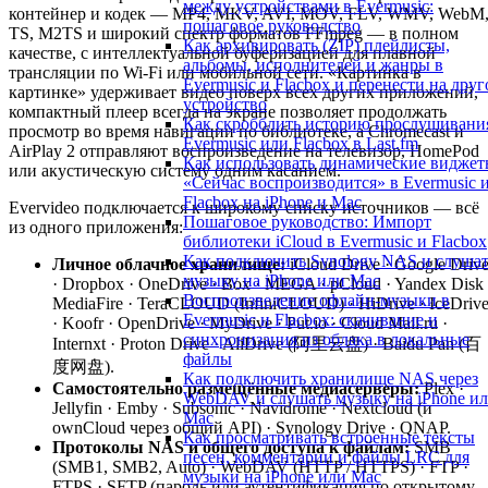
между устройствами в Evermusic:
контейнер и кодек — MP4, MKV, AVI, MOV, FLV, WMV, WebM
пошаговое руководство
TS, M2TS и широкий спектр форматов FFmpeg — в полном
Как архивировать (ZIP) плейлисты,
качестве, с интеллектуальной буферизацией для плавной
альбомы, исполнителей и жанры в
трансляции по Wi-Fi или мобильной сети. «Картинка в
Evermusic и Flacbox и перенести на друг
картинке» удерживает видео поверх всех других приложений,
устройство
компактный плеер всегда на экране позволяет продолжать
Как скробблить историю прослушивани
просмотр во время навигации по библиотеке, а Chromecast и
Evermusic или Flacbox в Last.fm
AirPlay 2 отправляют воспроизведение на телевизор, HomePod
Как использовать динамические видже
или акустическую систему одним касанием.
«Сейчас воспроизводится» в Evermusic 
Flacbox на iPhone и Mac
Evervideo подключается к широкому списку источников — всё
Пошаговое руководство: Импорт
из одного приложения:
библиотеки iCloud в Evermusic и Flacbox
Как подключить Synology NAS и слуша
Личное облачное хранилище:
iCloud Drive · Google Driv
музыку на iPhone или Mac
· Dropbox · OneDrive · Box · MEGA · pCloud · Yandex Disk 
Воспроизведение офлайн-музыки в
MediaFire · TeraCLOUD (InfiniCLOUD) · HiDrive · IceDriv
Evermusic и Flacbox: скачивание и
· Koofr · OpenDrive · MyDrive · Put.io · Cloud Mail.ru ·
синхронизация из облака в локальные
Internxt · Proton Drive · AliDrive (阿里云盘) · Baidu Pan (百
файлы
度网盘).
Как подключить хранилище NAS через
Самостоятельно размещённые медиасерверы:
Plex ·
WebDAV и слушать музыку на iPhone и
Jellyfin · Emby · Subsonic · Navidrome · Nextcloud (и
Mac
ownCloud через общий API) · Synology Drive · QNAP.
Как просматривать встроенные тексты
Протоколы NAS и общего доступа к файлам:
SMB
песен, комментарии и файлы LRC для
(SMB1, SMB2, Auto) · WebDAV (HTTP / HTTPS) · FTP ·
музыки на iPhone или Mac
FTPS · SFTP (пароль или аутентификация по открытому