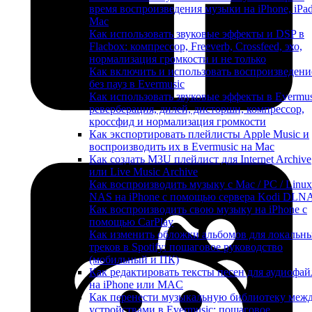
время воспроизведения музыки на iPhone, iPa
Mac
Как использовать звуковые эффекты и DSP в
Flacbox: компрессор, Freeverb, Crossfeed, эхо,
нормализация громкости и не только
Как включить и использовать воспроизведени
без пауз в Evermusic
Как использовать звуковые эффекты в Evermus
реверберация, дилей, дисторшн, компрессор,
кроссфид и нормализация громкости
Как экспортировать плейлисты Apple Music и
воспроизводить их в Evermusic на Mac
Как создать M3U плейлист для Internet Archive
или Live Music Archive
Как воспроизводить музыку с Mac / PC / Linux
NAS на iPhone с помощью сервера Kodi DLN
Как воспроизводить свою музыку на iPhone с
помощью CarPlay
Как изменить обложки альбомов для локальн
треков в Spotify: пошаговое руководство
(мобильный и ПК)
Как редактировать тексты песен для аудиофай
на iPhone или MAC
Как перенести музыкальную библиотеку меж
устройствами в Evermusic: пошаговое