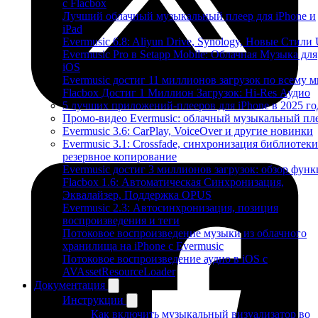
с Flacbox
Лучший облачный музыкальный плеер для iPhone и
iPad
Evermusic 6.8: Aliyun Drive, Synology, Новые Стили 
Evermusic Pro в Setapp Mobile: Облачная Музыка для
iOS
Evermusic достиг 11 миллионов загрузок по всему 
Flacbox Достиг 1 Миллион Загрузок: Hi-Res Аудио
5 лучших приложений-плееров для iPhone в 2025 го
Промо-видео Evermusic: облачный музыкальный пл
Evermusic 3.6: CarPlay, VoiceOver и другие новинки
Evermusic 3.1: Crossfade, синхронизация библиотеки
резервное копирование
Evermusic достиг 3 миллионов загрузок: обзор фун
Flacbox 1.6: Автоматическая Синхронизация,
Эквалайзер, Поддержка OPUS
Evermusic 2.3: Автосинхронизация, позиция
воспроизведения и теги
Потоковое воспроизведение музыки из облачного
хранилища на iPhone с Evermusic
Потоковое воспроизведение аудио в iOS с
AVAssetResourceLoader
Документация
Инструкции
Как включить музыкальный визуализатор во