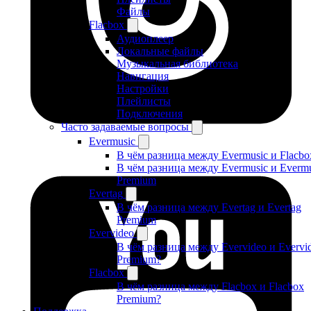
Файлы
Flacbox
Аудиоплеер
Локальные файлы
Музыкальная библиотека
Навигация
Настройки
Плейлисты
Подключения
Часто задаваемые вопросы
Evermusic
В чём разница между Evermusic и Flacbo
В чём разница между Evermusic и Evermu
Premium
Evertag
В чём разница между Evertag и Evertag
Premium
Evervideo
В чём разница между Evervideo и Evervi
Premium?
Flacbox
В чём разница между Flacbox и Flacbox
Premium?