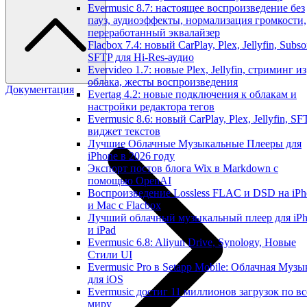
Evermusic 8.7: настоящее воспроизведение без
пауз, аудиоэффекты, нормализация громкости,
переработанный эквалайзер
Flacbox 7.4: новый CarPlay, Plex, Jellyfin, Subso
SFTP для Hi-Res-аудио
Evervideo 1.7: новые Plex, Jellyfin, стриминг из
облака, жесты воспроизведения
Документация
Evertag 4.2: новые подключения к облакам и
настройки редактора тегов
Evermusic 8.6: новый CarPlay, Plex, Jellyfin, SF
виджет текстов
Лучшие Облачные Музыкальные Плееры для
iPhone в 2026 году
Экспорт постов блога Wix в Markdown с
помощью OpenAI
Воспроизведение Lossless FLAC и DSD на iPh
и Mac с Flacbox
Лучший облачный музыкальный плеер для iP
и iPad
Evermusic 6.8: Aliyun Drive, Synology, Новые
Стили UI
Evermusic Pro в Setapp Mobile: Облачная Музы
для iOS
Evermusic достиг 11 миллионов загрузок по в
миру