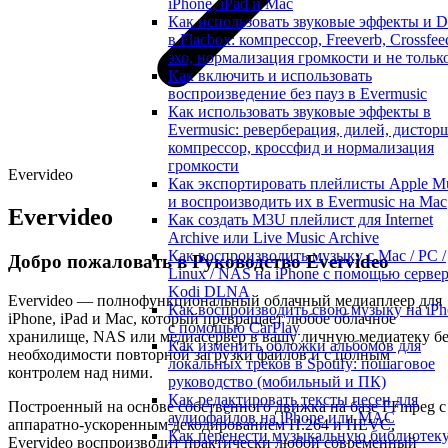
iPhone, iPad и Mac
Как использовать звуковые эффекты и 
в Flacbox: компрессор, Freeverb, Crossfee
эхо, нормализация громкости и не тольк
Как включить и использовать
воспроизведение без пауз в Evermusic
Как использовать звуковые эффекты в
Evermusic: реверберация, дилей, дистор
компрессор, кроссфид и нормализация
громкости
Evervideo
Как экспортировать плейлисты Apple M
и воспроизводить их в Evermusic на Mac
Evervideo
Как создать M3U плейлист для Internet
Archive или Live Music Archive
Как воспроизводить музыку с Mac / PC /
Добро пожаловать в Руководство Evervideo
Linux / NAS на iPhone с помощью серве
Kodi DLNA
Evervideo — полнофункциональный облачный медиаплеер для
Как воспроизводить свою музыку на iPh
iPhone, iPad и Mac, который превращает любое облачное
с помощью CarPlay
хранилище, NAS или медиасервер в вашу личную медиатеку бе
Как изменить обложки альбомов для
необходимости повторной загрузки файлов и с полным
локальных треков в Spotify: пошаговое
контролем над ними.
руководство (мобильный и ПК)
Как редактировать тексты песен для
Построенный на основе собственного движка на базе FFmpeg с
аудиофайлов на iPhone или MAC
аппаратно-ускоренным декодированием H.264 и HEVC,
Как перенести музыкальную библиотек
Evervideo воспроизводит практически любой современный