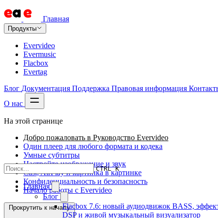
Главная
Продукты
Evervideo
Evermusic
Flacbox
Evertag
Блог
Документация
Поддержка
Правовая информация
Контакт
О нас
На этой странице
Добро пожаловать в Руководство Evervideo
Один плеер для любого формата и кодека
Умные субтитры
Настройте изображение и звук
CTRL K
Cast, AirPlay и картинка в картинке
Конфиденциальность и безопасность
Главная
Начало работы с Evervideo
Блог
Flacbox 7.6: новый аудиодвижок BASS, эффек
Прокрутить к началу
DSP и живой музыкальный визуализатор