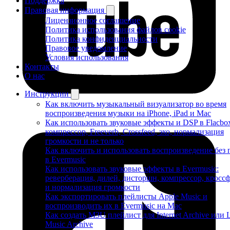
Поддержка
Правовая информация
Лицензионное соглашение
Политика использования файлов cookie
Политика конфиденциальности
Правовое уведомление
Условия использования
Контакты
О нас
Инструкции
Как включить музыкальный визуализатор во время
воспроизведения музыки на iPhone, iPad и Mac
Как использовать звуковые эффекты и DSP в Flacbo
компрессор, Freeverb, Crossfeed, эхо, нормализация
громкости и не только
Как включить и использовать воспроизведение без 
в Evermusic
Как использовать звуковые эффекты в Evermusic:
реверберация, дилей, дисторшн, компрессор, кросс
и нормализация громкости
Как экспортировать плейлисты Apple Music и
воспроизводить их в Evermusic на Mac
Как создать M3U плейлист для Internet Archive или 
Music Archive