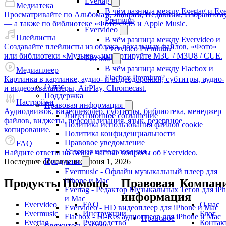
Evertag
Медиатека
В чём разница между Evertag и Eve
Просматривайте по Альбомам, Жанрам, Недавним, Избранном
Premium
— а также по библиотеке «Фото» iOS и Apple Music.
Evervideo
Плейлисты
В чём разница между Evervideo и
Создавайте плейлисты из облака, локальных файлов, «Фото»
Evervideo Premium?
или библиотеки «Музыка», импортируйте M3U / M3U8 / CUE.
Flacbox
В чём разница между Flacbox и
Медиаплеер
Flacbox Premium?
Картинка в картинке, аудио- и видеодорожки, субтитры, аудио-
О нас
и видеоэквалайзеры, AirPlay, Chromecast.
Поддержка
Настройки
Правовая информация
Аудиодвижок, видеодекодер, субтитры, библиотека, менеджер
Лицензионное соглашение
файлов, виджеты, персонализация, язык, резервное
Политика использования файлов cookie
копирование.
Политика конфиденциальности
Правовое уведомление
FAQ
Условия использования
Найдите ответы на самые частые вопросы об Evervideo.
Продукты
Последнее обновление
июня 1, 2026
Evermusic - Офлайн музыкальный плеер для
iPhone и Mac
Продукты
Помощь
Правовая
Компан
Evertag - Редактор Музыкальных Тегов для iP
информация
и Mac
Evervideo
FAQ
О нас
Evervideo - HD видеоплеер для iPhone и Mac
Evermusic
Инструкции
Блог
Flacbox - Hi-Res аудиоплеер для iPhone и Mac
Правовое
Evertag
Руководство
Контак
Свяжитесь с нами