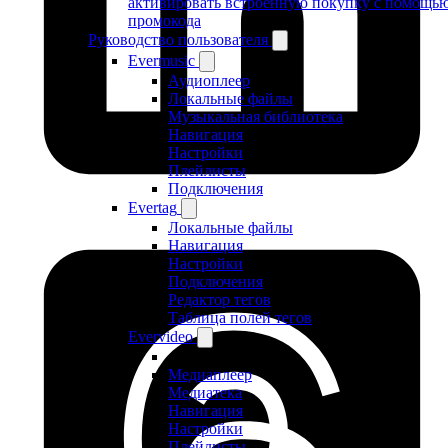
активировать встроенную покупку с помощь
промокода
Руководство пользователя
Evermusic
Аудиоплеер
Локальные файлы
Музыкальная библиотека
Навигация
Настройки
Плейлисты
Подключения
Evertag
Локальные файлы
Навигация
Настройки
Подключения
Редактор тегов
Таблица полей тегов
Evervideo
Медиаплеер
Медиатека
Навигация
Настройки
Плейлисты