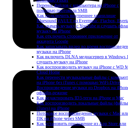
помощью Finder
Перенос файлов с компьютера на iPhone с
помощью протокола SMB
Как подключить внутреннее хранилище
Bluesound VAULT из Evermusic, Flacbox, Evert
Как скачать музыку с YouTube и слушать офла
музыку на iPhone
Как отключить стороннее приложение от
аккаунта Google
Как записывать видео во время воспроизведе
музыки на iPhone
Как включить DLNA медиасервер в Windows 
слушать музыку на iPhone
Как воспроизводить музыку на iPhone с WD 
Cloud Home
Как перенести музыкальные файлы с компьют
на iPhone без iTunes с помощью WiFi-Drive
Воспроизведение музыки из Dropbox на iPhon
офлайн-режиме
Как редактировать ID3-теги на iPhone и Mac
Как воспроизводить локальные файлы (файлы
iTunes) на iPhone
Потоковое воспроизведение музыки с Mac ил
ПК на iPhone через SMB
Как установить приложение из App Store или