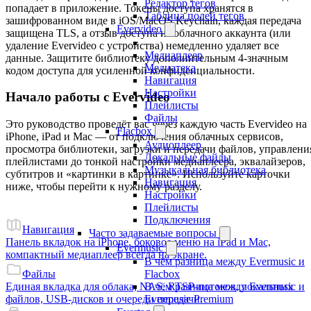
Редактор тегов
попадает в приложение. Токены доступа хранятся в
Таблица полей тегов
зашифрованном виде в iOS/MacOS Keychain, каждая передача
Evervideo
защищена TLS, а отзыв доступа из облачного аккаунта (или
удаление Evervideo с устройства) немедленно удаляет все
Медиаплеер
данные. Защитите библиотеку дополнительным 4-значным
Медиатека
кодом доступа для усиленной конфиденциальности.
Навигация
Настройки
Начало работы с Evervideo
Плейлисты
Файлы
Это руководство проведёт вас через каждую часть Evervideo на
Flacbox
iPhone, iPad и Mac — от подключения облачных сервисов,
Аудиоплеер
просмотра библиотеки, загрузки и передачи файлов, управлени
Локальные файлы
плейлистами до тонкой настройки медиаплеера, эквалайзеров,
Музыкальная библиотека
субтитров и «картинки в картинке». Используйте карточки
Навигация
ниже, чтобы перейти к нужному разделу.
Настройки
Плейлисты
Подключения
Навигация
Часто задаваемые вопросы
Панель вкладок на iPhone, боковое меню на iPad и Mac,
Evermusic
компактный медиаплеер всегда на экране.
В чём разница между Evermusic и
Flacbox
Файлы
В чём разница между Evermusic и
Единая вкладка для облака, NAS, RTSP-потоков, локальных
Evermusic Premium
файлов, USB-дисков и очереди передачи.