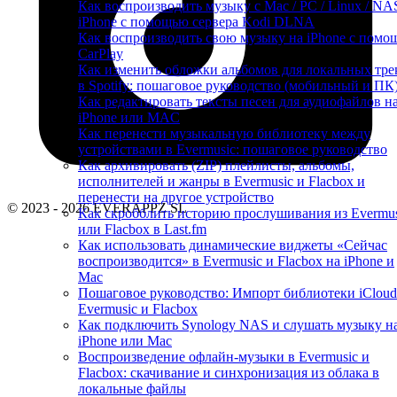
Как воспроизводить музыку с Mac / PC / Linux / NA
iPhone с помощью сервера Kodi DLNA
Как воспроизводить свою музыку на iPhone с пом
CarPlay
Как изменить обложки альбомов для локальных тре
в Spotify: пошаговое руководство (мобильный и ПК
Как редактировать тексты песен для аудиофайлов н
iPhone или MAC
Как перенести музыкальную библиотеку между
устройствами в Evermusic: пошаговое руководство
Как архивировать (ZIP) плейлисты, альбомы,
исполнителей и жанры в Evermusic и Flacbox и
перенести на другое устройство
© 2023 - 2026 EVERAPPZ SL
Как скробблить историю прослушивания из Evermus
или Flacbox в Last.fm
Как использовать динамические виджеты «Сейчас
воспроизводится» в Evermusic и Flacbox на iPhone и
Mac
Пошаговое руководство: Импорт библиотеки iCloud
Evermusic и Flacbox
Как подключить Synology NAS и слушать музыку н
iPhone или Mac
Воспроизведение офлайн-музыки в Evermusic и
Flacbox: скачивание и синхронизация из облака в
локальные файлы