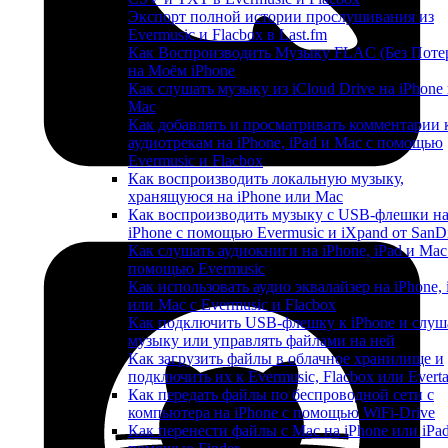
Экспорт полной истории прослушивания из
Evermusic и Flacbox в Last.fm
Как Воспроизводить Музыку FLAC (Без Поте
на Моём iPhone
Как слушать музыку из iCloud Drive на iPhone
Mac
Как добавлять и просматривать комментарии 
аудиотрекам на iPhone, iPad и Mac с помощью
Evermusic и Flacbox
Как воспроизводить локальную музыку,
хранящуюся на iPhone или Mac
Как воспроизводить музыку с USB-флешки н
iPhone с помощью Evermusic и iXpand от SanD
Как слушать аудиокниги на iPhone, iPad и Mac
помощью Evermusic
Как использовать аудио эквалайзер на iPhone, 
или Mac с Evermusic и Flacbox
Как подключить USB-флешку к iPhone и слуш
музыку или управлять файлами на ней
Как загрузить файлы в облачное хранилище и
подключить их к Evermusic, Flacbox или Evert
Как передать файлы по беспроводной сети с
компьютера на iPhone с помощью WiFi-Drive
Как перенести файлы с Mac на iPhone или iPad