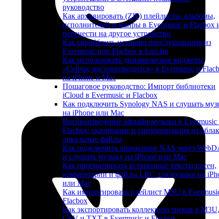
руководство
Как архивировать (ZIP) плейлисты, альбомы,
исполнителей и жанры в Evermusic и Flacbox 
перенести на другое устройство
Как скробблить историю прослушивания из
Evermusic или Flacbox в Last.fm
Как использовать динамические виджеты
«Сейчас воспроизводится» в Evermusic и Flac
на iPhone и Mac
Пошаговое руководство: Импорт библиотеки
iCloud в Evermusic и Flacbox
Как подключить Synology NAS и слушать муз
на iPhone или Mac
Воспроизведение офлайн-музыки в Evermusic
Flacbox: скачивание и синхронизация из облак
локальные файлы
Как подключить хранилище NAS через Web
и слушать музыку на iPhone или Mac
Как просматривать встроенные тексты песен,
комментарии и файлы LRC для музыки на iPh
или Mac
Как импортировать плейлист M3U в Evermusi
Flacbox
Как экспортировать коллекцию треков в M3U
CSV и TXT в Evermusic и Flacbox