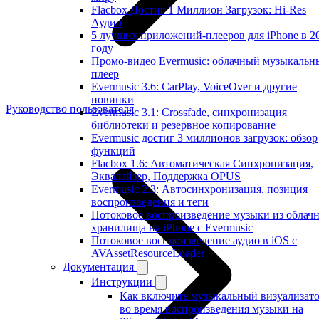
Flacbox Достиг 1 Миллион Загрузок: Hi-Res
Аудио
5 лучших приложений-плееров для iPhone в 2
году
Промо-видео Evermusic: облачный музыкальн
плеер
Evermusic 3.6: CarPlay, VoiceOver и другие
новинки
Руководство пользователя
Evermusic 3.1: Crossfade, синхронизация
библиотеки и резервное копирование
Evermusic достиг 3 миллионов загрузок: обзор
функций
Flacbox 1.6: Автоматическая Синхронизация,
Эквалайзер, Поддержка OPUS
Evermusic 2.3: Автосинхронизация, позиция
воспроизведения и теги
Потоковое воспроизведение музыки из облач
хранилища на iPhone с Evermusic
Потоковое воспроизведение аудио в iOS с
AVAssetResourceLoader
Документация
Инструкции
Как включить музыкальный визуализат
во время воспроизведения музыки на