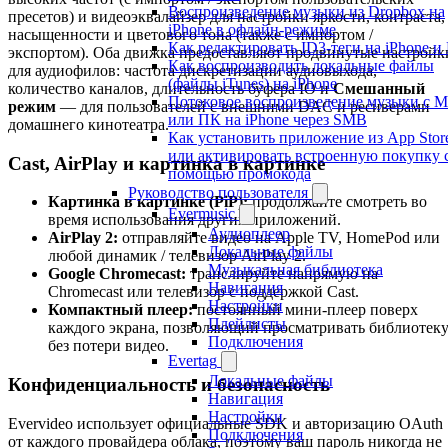
Воспроизведение музыки из Dropbox на
пресетов) и видеоэквалайзер для настройки яркости, контраста,
iPhone в офлайн-режиме
насыщенности и цветового тона (также с импортом /
Как редактировать ID3-теги на iPhone и
экспортом). Оба движка предоставляют продвинутые настройк
Как воспроизводить локальные файлы
для аудиофилов: частота дискретизации аудиовыхода,
(файлы iTunes) на iPhone
количество каналов, длительность буфера IO и
Смешанный
Потоковое воспроизведение музыки с M
режим
— для пользователей с внешними DAC и ресиверами
или ПК на iPhone через SMB
домашнего кинотеатра.
Как установить приложение из App Stor
или активировать встроенную покупку 
Cast, AirPlay и картинка в картинке
помощью промокода
Руководство пользователя
Картинка в картинке (PiP):
продолжайте смотреть во
Evermusic
время использования других приложений.
Аудиоплеер
AirPlay 2:
отправляйте видео на Apple TV, HomePod или
Локальные файлы
любой динамик / телевизор AirPlay 2.
Музыкальная библиотека
Google Chromecast:
транслируйте напрямую на
Навигация
Chromecast или телевизор с поддержкой Cast.
Настройки
Компактный плеер:
постоянный мини-плеер поверх
Плейлисты
каждого экрана, позволяющий просматривать библиотек
Подключения
без потери видео.
Evertag
Локальные файлы
Конфиденциальность и безопасность
Навигация
Настройки
Evervideo использует официальные SDK и авторизацию OAuth
Подключения
от каждого провайдера облака, поэтому ваш пароль никогда не