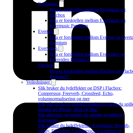
Evermusic
Hva er forskjellen mellom Evermusic og
Flacbox
Hva er forskjellen mellom Evermusic og
Evermusic Premium
Evertag
Hva er forskjellen mellom Evertag og Evert
Premium
Evervideo
Hva er forskjellen mellom Evervideo og
Evervideo Premium?
Flacbox
Hva er forskjellen mellom Flacbox og Flac
Premium?
Veiledninger
Slik bruker du lydeffekter og DSP i Flacbox:
Compressor, Freeverb, Crossfeed, Echo,
volumnormalisering og mer
Slik slår du på en musikkvisualiserer mens du spill
musikk på iPhone, iPad og Mac
Slik aktiverer og bruker du sømløs avspilling i
Evermusic
Slik bruker du lydeffektene i Evermusic: Reverb,
Delay, Distortion, Compressor, Crossfeed og