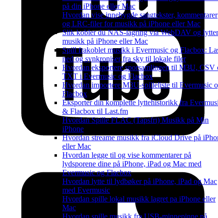
på din iPhone eller Mac
Hvordan vise innebygde sangtekster, kommentarer
og LRC-filer for musikk på iPhone eller Mac
Slik kobler du NAS-lagring via WebDAV og lytter 
musikk på iPhone eller Mac
Spill frakoblet musikk i Evermusic og Flacbox: La
ned og synkroniser fra sky til lokale filer
Hvordan eksportere sporsamlingen til M3U, CSV
TXT i Evermusic og Flacbox
Hvordan importere M3U-spilleliste til Evermusic 
Flacbox
Eksporter din komplette lyttehistorikk fra Evermus
& Flacbox til Last.fm
Hvordan Spille FLAC (Tapsfri) Musikk på Min
iPhone
Hvordan streame musikk fra iCloud Drive på iPho
eller Mac
Hvordan legge til og vise kommentarer på
lydsporene dine på iPhone, iPad og Mac med
Evermusic og Flacbox
Hvordan lytte til lydbøker på iPhone, iPad og Mac
med Evermusic
Hvordan spille lokal musikk lagret pa iPhone eller
Mac
Hvordan spille musikk fra USB-minnepinne på