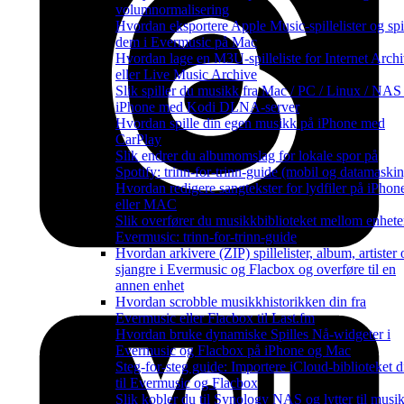
volumnormalisering
Hvordan eksportere Apple Music-spillelister og spi
dem i Evermusic på Mac
Hvordan lage en M3U-spilleliste for Internet Arch
eller Live Music Archive
Slik spiller du musikk fra Mac / PC / Linux / NAS
iPhone med Kodi DLNA-server
Hvordan spille din egen musikk på iPhone med
CarPlay
Slik endrer du albumomslag for lokale spor på
Spotify: trinn-for-trinn-guide (mobil og datamaskin
Hvordan redigere sangtekster for lydfiler på iPhon
eller MAC
Slik overfører du musikkbiblioteket mellom enheter
Evermusic: trinn-for-trinn-guide
Hvordan arkivere (ZIP) spillelister, album, artister 
sjangre i Evermusic og Flacbox og overføre til en
annen enhet
Hvordan scrobble musikkhistorikken din fra
Evermusic eller Flacbox til Last.fm
Hvordan bruke dynamiske Spilles Nå-widgeter i
Evermusic og Flacbox på iPhone og Mac
Steg-for-steg guide: Importere iCloud-biblioteket di
til Evermusic og Flacbox
Slik kobler du til Synology NAS og lytter til musi