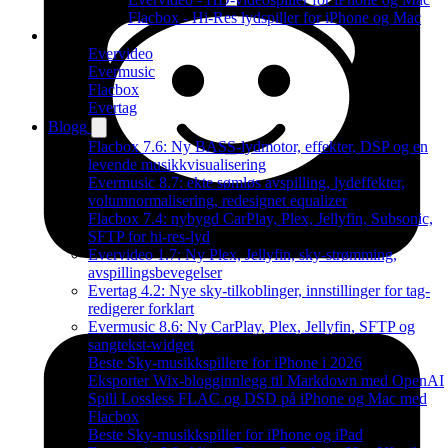
Flacbox - Hi-Res lydspiller for iPhone og Mac
Produkter
Evervideo
Evermusic
Flacbox
Evertag
Blogg
Flacbox 7.6: Ny BASS-lydmotor, effekter, DSP og en
levende musikkvisualisering
Evermusic 8.7: ekte sømløs avspilling, lydeffekter,
volumnormalisering, redesignet equalizer
Flacbox 7.4: nybygd CarPlay, Plex, Jellyfin, Subsonic,
SFTP for hi-res-lyd
Evervideo 1.7: Ny Plex, Jellyfin, sky-strømming,
avspillingsbevegelser
Evertag 4.2: Nye sky-tilkoblinger, innstillinger for tag-
redigerer forklart
Evermusic 8.6: Ny CarPlay, Plex, Jellyfin, SFTP og
sangtekst-widget
Beste Sky-musikkspillere for iPhone i 2026
Eksporter Wix-blogginnlegg til Markdown med OpenAI
Spill Lossless FLAC og DSD på iPhone og Mac med
Flacbox
Beste Sky-musikkspiller for iPhone og iPad