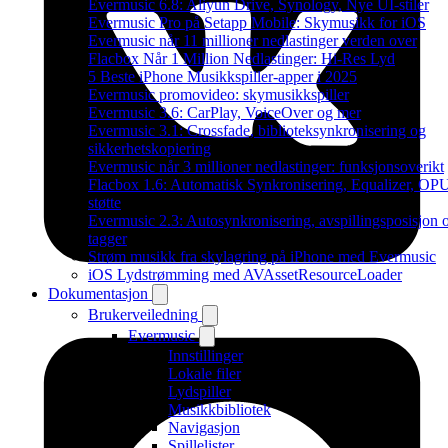
Evermusic 6.8: Aliyun Drive, Synology, Nye UI-stiler
Evermusic Pro på Setapp Mobile: Skymusikk for iOS
Evermusic når 11 millioner nedlastinger verden over
Flacbox Når 1 Million Nedlastinger: Hi-Res Lyd
5 Beste iPhone Musikkspiller-apper i 2025
Evermusic promovideo: skymusikkspiller
Evermusic 3.6: CarPlay, VoiceOver og mer
Evermusic 3.1: Crossfade, biblioteksynkronisering og
sikkerhetskopiering
Evermusic når 3 millioner nedlastinger: funksjonsoverikt
Flacbox 1.6: Automatisk Synkronisering, Equalizer, OP
støtte
Evermusic 2.3: Autosynkronisering, avspillingsposisjon 
tagger
Strøm musikk fra skylagring på iPhone med Evermusic
iOS Lydstrømming med AVAssetResourceLoader
Dokumentasjon
Brukerveiledning
Evermusic
Innstillinger
Lokale filer
Lydspiller
Musikkbibliotek
Navigasjon
Spillelister