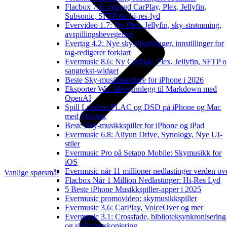
Flacbox 7.4: nybygd CarPlay, Plex, Jellyfin,
Subsonic, SFTP for hi-res-lyd
Evervideo 1.7: Ny Plex, Jellyfin, sky-strømming,
avspillingsbevegelser
Evertag 4.2: Nye sky-tilkoblinger, innstillinger for
tag-redigerer forklart
Evermusic 8.6: Ny CarPlay, Plex, Jellyfin, SFTP 
sangtekst-widget
Beste Sky-musikkspillere for iPhone i 2026
Eksporter Wix-blogginnlegg til Markdown med
OpenAI
Spill Lossless FLAC og DSD på iPhone og Mac
med Flacbox
Beste Sky-musikkspiller for iPhone og iPad
Evermusic 6.8: Aliyun Drive, Synology, Nye UI-
stiler
Evermusic Pro på Setapp Mobile: Skymusikk for
iOS
Evermusic når 11 millioner nedlastinger verden ov
Vanlige spørsmål
Flacbox Når 1 Million Nedlastinger: Hi-Res Lyd
5 Beste iPhone Musikkspiller-apper i 2025
Evermusic promovideo: skymusikkspiller
Evermusic 3.6: CarPlay, VoiceOver og mer
Evermusic 3.1: Crossfade, biblioteksynkronisering
og sikkerhetskopiering