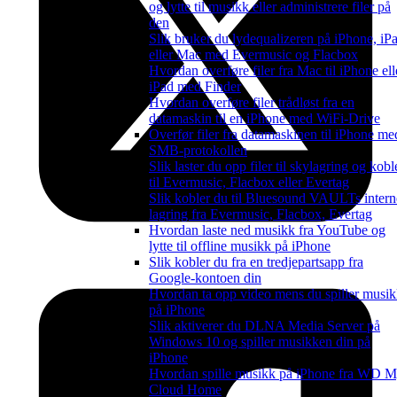
og lytte til musikk eller administrere filer på
den
Slik bruker du lydequalizeren på iPhone, iP
eller Mac med Evermusic og Flacbox
Hvordan overføre filer fra Mac til iPhone ell
iPad med Finder
Hvordan overføre filer trådløst fra en
datamaskin til en iPhone med WiFi-Drive
Overfør filer fra datamaskinen til iPhone me
SMB-protokollen
Slik laster du opp filer til skylagring og kobl
til Evermusic, Flacbox eller Evertag
Slik kobler du til Bluesound VAULTs intern
lagring fra Evermusic, Flacbox, Evertag
Hvordan laste ned musikk fra YouTube og
lytte til offline musikk på iPhone
Slik kobler du fra en tredjepartsapp fra
Google-kontoen din
Hvordan ta opp video mens du spiller musi
på iPhone
Slik aktiverer du DLNA Media Server på
Windows 10 og spiller musikken din på
iPhone
Hvordan spille musikk på iPhone fra WD 
Cloud Home