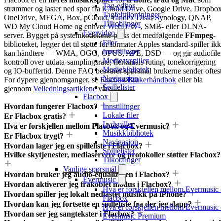
Tag-editor
strømmer og laster ned spor fra iCloud Drive, Google Drive, Dropbox
Tagfelttilordninger
OneDrive, MEGA, Box, pCloud, Yandex Disk, Synology, QNAP,
Tilkoblinger
WD My Cloud Home og enhver WebDAV-, SMB- eller DLNA-
Evervideo
server. Bygget på systemkodekene pluss det medfølgende
FFmpeg
-
Filer
biblioteket, legger det til støtte for formater Apples standard-spiller ik
Innstillinger
kan håndtere — WMA, OGG, OPUS, APE, DSD — og gir audiofile
Medieavspiller
kontroll over utdata-samplingsrate, flerkanals ruting, tonekorrigering
Mediebibliotek
og IO-buffertid. Denne FAQ besvarer spørsmål brukerne sender oftest
Navigasjon
For dypere gjennomganger, se
Flacbox Brukerhåndbok
eller bla
Spillelister
gjennom
Veiledningsartiklene
våre.
Flacbox
Hvordan fungerer Flacbox?
Innstillinger
Lokale filer
Er Flacbox gratis?
Lydspiller
Hva er forskjellen mellom Flacbox og Evermusic?
Musikkbibliotek
Er Flacbox trygt?
Navigasjon
Hvordan lager jeg en spilleliste i Flacbox?
Spillelister
Hvilke skytjenester, mediaservere og protokoller støtter Flacbox?
Tilkoblinger
Vanlige spørsmål
Hvordan bruker jeg audio-equalizeren i Flacbox?
Evermusic
Hvordan aktiverer jeg frakoblet modus i Flacbox?
Hva er forskjellen mellom Evermusic
Hvordan spiller jeg lokalt nedlastet musikk på iPhone?
Flacbox
Hvordan kan jeg fortsette en spilleliste fra der jeg slapp?
Hva er forskjellen mellom Evermusic
Hvordan ser jeg sangtekster i Flacbox?
Evermusic Premium