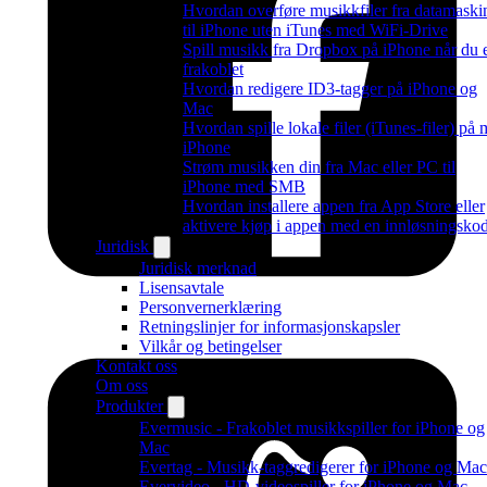
Hvordan overføre musikkfiler fra datamaski
til iPhone uten iTunes med WiFi-Drive
Spill musikk fra Dropbox på iPhone når du 
frakoblet
Hvordan redigere ID3-tagger på iPhone og
Mac
Hvordan spille lokale filer (iTunes-filer) på 
iPhone
Strøm musikken din fra Mac eller PC til
iPhone med SMB
Hvordan installere appen fra App Store eller
aktivere kjøp i appen med en innløsningsko
Juridisk
Juridisk merknad
Lisensavtale
Personvernerklæring
Retningslinjer for informasjonskapsler
Vilkår og betingelser
Kontakt oss
Om oss
Produkter
Evermusic - Frakoblet musikkspiller for iPhone og
Mac
Evertag - Musikk-taggredigerer for iPhone og Mac
Evervideo - HD-videospiller for iPhone og Mac