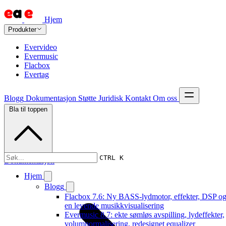
Hjem
Produkter
Evervideo
Evermusic
Flacbox
Evertag
Blogg
Dokumentasjon
Støtte
Juridisk
Kontakt
Om oss
Bla til toppen
CTRL K
Dokumentasjon
Hjem
Blogg
Flacbox 7.6: Ny BASS-lydmotor, effekter, DSP o
en levende musikkvisualisering
Evermusic 8.7: ekte sømløs avspilling, lydeffekter,
volumnormalisering, redesignet equalizer