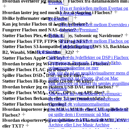
Hvordan overfører jeg musikk til Flacbox fra datamaskinen min
Evertag
Hva er forskjellen mellom Evertag og
Hvordan laster jeg ned musikk fra skylagring i Flacbox?
Evertag Premium
Hvilke lydformater støtter Flacbox?
Evervideo
Kan jeg bruke Flacbox til å spille lydbøker?
Hva er forskjellen mellom Evervideo 
Fungerer Flacbox med NAS-enheter?
Evervideo Premium?
Flacbox
Støtter Flacbox Plex, Jellyfin, Emby, Subsonic og Navidrome?
Hva er forskjellen mellom Flacbox og
Støtter Flacbox FTP, FTPS, SFTP og NFS?
Flacbox Premium?
Støtter Flacbox S3-kompatibel objektlagring (AWS S3, Backblaz
Veiledninger
B2, Wasabi, MinIO, Cloudflare R2)?
Slik bruker du lydeffekter og DSP i Flacbox
Støtter Flacbox Apple CarPlay?
Compressor, Freeverb, Crossfeed, Echo,
Hvordan bruker jeg Wi-Fi Drive-funksjonen i Flacbox?
volumnormalisering og mer
Spiller Flacbox FLAC på iPhone?
Slik slår du på en musikkvisualiserer mens 
Spiller Flacbox DSD-, DSF- og DFF-filer?
spiller musikk på iPhone, iPad og Mac
Støtter Flacbox Hi-Res audio (24-bit / 96 kHz)?
Slik aktiverer og bruker du sømløs avspilling
Hvordan bruker jeg en ekstern USB DAC med Flacbox?
Evermusic
Spiller Flacbox WMA-, OGG-, OPUS- og APE-filer?
Slik bruker du lydeffektene i Evermusic:
Støtter Flacbox flerkanals eller 5.1 surround-utdata?
Reverb, Delay, Distortion, Compressor,
Støtter Flacbox tonekorrigering?
Crossfeed og volumnormalisering
Hvordan importerer jeg en M3U-, M3U8- eller CUE-spilleliste til
Hvordan eksportere Apple Music-spillelister
og spille dem i Evermusic på Mac
Flacbox?
Hvordan lage en M3U-spilleliste for Internet
Hvordan eksporterer jeg en spilleliste fra Flacbox til M3U, CSV
Archive eller Live Music Archive
eller TXT?