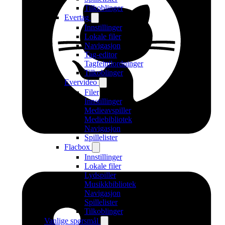
Tilkoblinger
Evertag
Innstillinger
Lokale filer
Navigasjon
Tag-editor
Tagfelttilordninger
Tilkoblinger
Evervideo
Filer
Innstillinger
Medieavspiller
Mediebibliotek
Navigasjon
Spillelister
Flacbox
Innstillinger
Lokale filer
Lydspiller
Musikkbibliotek
Navigasjon
Spillelister
Tilkoblinger
Vanlige spørsmål