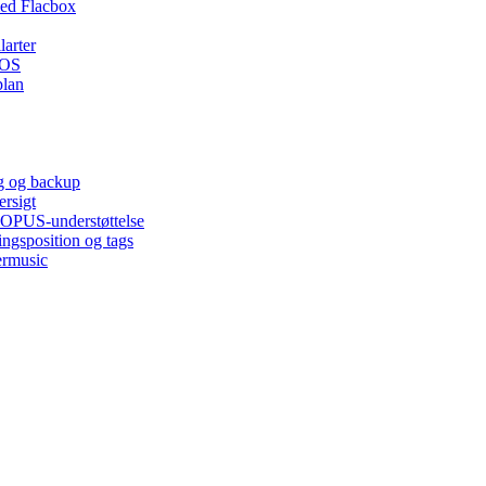
ed Flacbox
larter
iOS
plan
ng og backup
ersigt
, OPUS-understøttelse
ingsposition og tags
ermusic