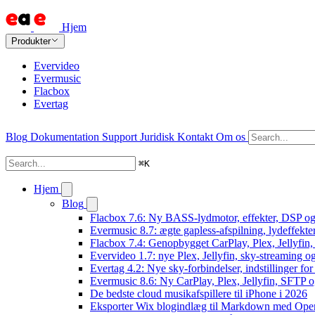
Hjem
Produkter
Evervideo
Evermusic
Flacbox
Evertag
Blog
Dokumentation
Support
Juridisk
Kontakt
Om os
⌘
K
Hjem
Blog
Flacbox 7.6: Ny BASS-lydmotor, effekter, DSP og 
Evermusic 8.7: ægte gapless-afspilning, lydeffekte
Flacbox 7.4: Genopbygget CarPlay, Plex, Jellyfin,
Evervideo 1.7: nye Plex, Jellyfin, sky-streaming og
Evertag 4.2: Nye sky-forbindelser, indstillinger for 
Evermusic 8.6: Ny CarPlay, Plex, Jellyfin, SFTP o
De bedste cloud musikafspillere til iPhone i 2026
Eksporter Wix blogindlæg til Markdown med Op