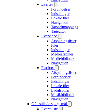
Evertag
Forbindelser
Indstillinger
Lokale filer
Navigation
Tag-feltmappings
Tageditor
Evervideo
Afspilningslister
Filer
Indstillinger
Medieafspiller
Mediebibliotek
Navigation
Flacbox
Afspilningslister
Forbindelser
Indstillinger
Lokale filer
Lydafspiller
Musikbibliotek
Navigation
Ofte stillede spørgsmål
Evermusic