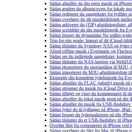
Sådan afspiller du din egen musik på iPhon
Sådan ændrer du albumcovers for lokale numr
Sådan redigerer du sangtekster for lydfiler
Sådan overfører du dit musikbibliotek mellem
Sådan arkiverer du (ZIP) afspilningslister, 
Sådan scrobbler du din musikhistorik fra Eve
Sådan bruger du dynamiske Nu spiller-widg
Trin-for-trin guide: Import af dit iCloud-bib
Sådan tilslutter du Synology NAS og lytter t
Afspil offline musik i Evermusic og Flacbox:
Sådan ser du indlejrede sangtekster, kommen
Sådan tilslutter du NAS-lagring via WebDAV 
Sådan eksporterer du sporsamling til M3U
Sådan importerer du M3U-afspilningsliste t
Eksportér din komplette lyttehistorik fra Ev
Sådan afspiller du FLAC (tabsfri) musik på 
Sådan streamer du musik fra iCloud Drive p
Sådan tilføjer og viser du kommentarer til
Sådan afspiller du lokal musik gemt på din 
Sådan afspiller du musik fra USB-flashdre
Sådan lytter du til lydbøger på iPhone, iP
Sådan bruger du lydequalizeren på din iPh
Sådan tilslutter du et USB-flashdrev til iPhone
Overfør filer fra computeren til iPhone ved
Sådan overfører du filer fra Mac til iPhone 