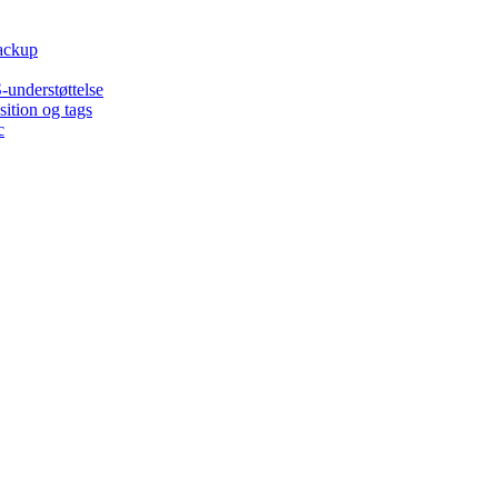
backup
-understøttelse
ition og tags
c