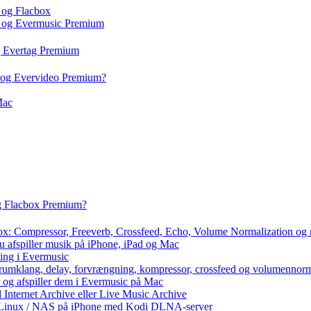
 og Flacbox
c og Evermusic Premium
g Evertag Premium
o og Evervideo Premium?
Mac
og Flacbox Premium?
box: Compressor, Freeverb, Crossfeed, Echo, Volume Normalization og
u afspiller musik på iPhone, iPad og Mac
ning i Evermusic
 rumklang, delay, forvrængning, kompressor, crossfeed og volumennorm
r og afspiller dem i Evermusic på Mac
l Internet Archive eller Live Music Archive
 / Linux / NAS på iPhone med Kodi DLNA-server