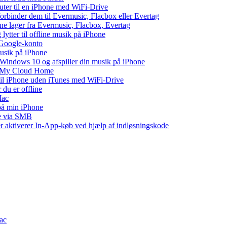
puter til en iPhone med WiFi-Drive
 forbinder dem til Evermusic, Flacbox eller Evertag
ne lager fra Evermusic, Flacbox, Evertag
tter til offline musik på iPhone
 Google-konto
musik på iPhone
indows 10 og afspiller din musik på iPhone
WD My Cloud Home
 til iPhone uden iTunes med WiFi-Drive
 du er offline
Mac
 på min iPhone
ne via SMB
ler aktiverer In-App-køb ved hjælp af indløsningskode
Mac