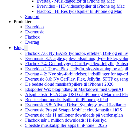
Evertag - Musiktageditor til iPhone og Mac
Evervideo - HD-videoafspiller til iPhone og Mac
Flacbox - Hi-Res lydafspiller til iPhone og Mac
Support
Produkter
Evervideo
Evermusic
Flacbox
Evertag
Blog
Flacbox 7.6: Ny BASS-lydmotor, effekter, DSP og en liv
Evermusic 8.7: ægte gapless-afspilning, lydeffekter, vol
Flacbox 7.4: Genopbygget CarPlay, Plex, Jellyfin, Subso
Evervideo 1.7: nye Plex, Jellyfin, sky-streaming og afspi
Evertag 4.2: Nye sky-forbindelser, indstillinger for tag-edi
Evermusic 8.6: Ny CarPlay, Plex, Jellyfin, SFTP og sang
De bedste cloud musikafspillere til iPhone i 2026
Eksporter Wix blogindlæg til Markdown med OpenAI
Afspil tabsfri FLAC og DSD på iPhone og Mac med Fl
Bedste cloud musikafspiller til iPhone og iPad
Evermusic 6.8: Aliyun Drive, Synology, nye UI-stilarter
Evermusic Pro på Setapp Mobile: cloud-musik til iOS
Evermusic når 11 millioner downloads på verdensplan
Flacbox når 1 million downloads: Hi-Res lyd
5 bedste musikafspiller-apps til iPhone i 2025