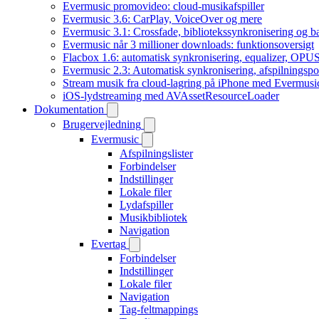
Evermusic promovideo: cloud-musikafspiller
Evermusic 3.6: CarPlay, VoiceOver og mere
Evermusic 3.1: Crossfade, bibliotekssynkronisering og 
Evermusic når 3 millioner downloads: funktionsoversigt
Flacbox 1.6: automatisk synkronisering, equalizer, OPUS
Evermusic 2.3: Automatisk synkronisering, afspilningspos
Stream musik fra cloud-lagring på iPhone med Evermusi
iOS-lydstreaming med AVAssetResourceLoader
Dokumentation
Brugervejledning
Evermusic
Afspilningslister
Forbindelser
Indstillinger
Lokale filer
Lydafspiller
Musikbibliotek
Navigation
Evertag
Forbindelser
Indstillinger
Lokale filer
Navigation
Tag-feltmappings