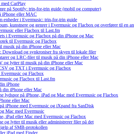
e med CarPlay
e på Spotify: trin-for-trin guide (mobil og computer)
 på iPhone eller MAC
 enheder i Evermusic: trin-for-trin guide
album, kunstnere og genrer i Evermusic og Flacbox og overfører til en 
rmusic eller Flacbox til Last.fm
ets i Evermusic og Flacbox på din iPhone og Mac
liotek til Evermusic og Flacbox
il musik på din iPhone eller Mac
 Download og synkroniser fra skyen til lokale filer
tarer og LRC-filer til musik på din iPhone eller Mac
og lytter til musik på din iPhone eller Mac
, CSV og TXT i Evermusic og Flacbox
il Evermusic og Flacbox
ermusic og Flacbox til Last.fm
din iPhone
å din iPhone eller Mac
 dine lydspor på iPhone, iPad og Mac med Evermusic og Flacbox
iPhone eller Mac
v på iPhone med Evermusic og iXpand fra SanDisk
ad og Mac med Evermusic
one, iPad eller Mac med Evermusic og Flacbox
 og lytter til musik eller administrerer filer på det
 hjælp af SMB-protokollen
eller iPad med Finder