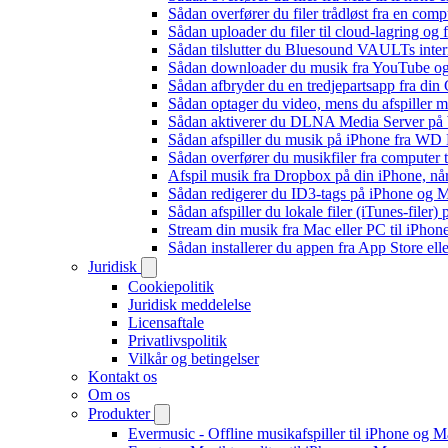
Sådan overfører du filer trådløst fra en com
Sådan uploader du filer til cloud-lagring og
Sådan tilslutter du Bluesound VAULTs inter
Sådan downloader du musik fra YouTube og ly
Sådan afbryder du en tredjepartsapp fra din
Sådan optager du video, mens du afspiller 
Sådan aktiverer du DLNA Media Server på W
Sådan afspiller du musik på iPhone fra 
Sådan overfører du musikfiler fra computer
Afspil musik fra Dropbox på din iPhone, når
Sådan redigerer du ID3-tags på iPhone og 
Sådan afspiller du lokale filer (iTunes-filer)
Stream din musik fra Mac eller PC til iPho
Sådan installerer du appen fra App Store el
Juridisk
Cookiepolitik
Juridisk meddelelse
Licensaftale
Privatlivspolitik
Vilkår og betingelser
Kontakt os
Om os
Produkter
Evermusic - Offline musikafspiller til iPhone og 