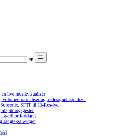
⌘
K
en live musikvisualizer
r, volumennormalisering, redesignet equalizer
 Subsonic, SFTP til Hi-Res-lyd
 afspilningsgester
tag-editor forklaret
g sangtekst-widget
enAI