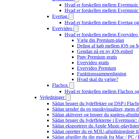
Hvad er forskellen mellem Evermusic
Hvad er forskellen mellem Evermusi
Evertag
Hvad er forskellen mellem Evertag o
Evervideo
Hvad er forskellen mellem Evervide
Vælg din Premium-plan
Deling af køb mellem iOS og 
Gendan på en ny iOS-enhed
Prøv Premium gratis
Evervideo gratis
Evervideo Premium
Funktionssammenligning
Hvad skal du vælge?
Flacbox
Hvad er forskellen mellem Flacbox 
Vejledninger
Sådan bruger du lydeffekter og DSP i Flac
Sådan tænder du en musikvisualizer, mens d
Sådan aktiverer og bruger du gapless-afspil
Sådan bruger du lydeffekterne i Evermusic:
Sådan eksporterer du Apple Music-playliste
Sådan opretter du en M3U-afspilningsliste ti
Sådan afspiller du din musik fra Mac / PC