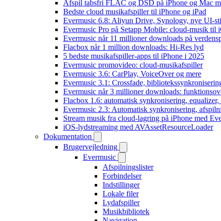
Afspil tabsfri FLAC og DSD på iPhone og Mac m
Bedste cloud musikafspiller til iPhone og iPad
Evermusic 6.8: Aliyun Drive, Synology, nye UI-sti
Evermusic Pro på Setapp Mobile: cloud-musik til 
Evermusic når 11 millioner downloads på verdens
Flacbox når 1 million downloads: Hi-Res lyd
5 bedste musikafspiller-apps til iPhone i 2025
Evermusic promovideo: cloud-musikafspiller
Evermusic 3.6: CarPlay, VoiceOver og mere
Evermusic 3.1: Crossfade, bibliotekssynkroniseri
Evermusic når 3 millioner downloads: funktionsov
Flacbox 1.6: automatisk synkronisering, equalizer
Evermusic 2.3: Automatisk synkronisering, afspiln
Stream musik fra cloud-lagring på iPhone med Ev
iOS-lydstreaming med AVAssetResourceLoader
Dokumentation
Brugervejledning
Evermusic
Afspilningslister
Forbindelser
Indstillinger
Lokale filer
Lydafspiller
Musikbibliotek
Navigation