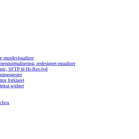
e musikvisualizer
umennormalisering, redesignet equalizer
nic, SFTP til Hi-Res-lyd
lningsgester
tor forklaret
tekst-widget
acbox