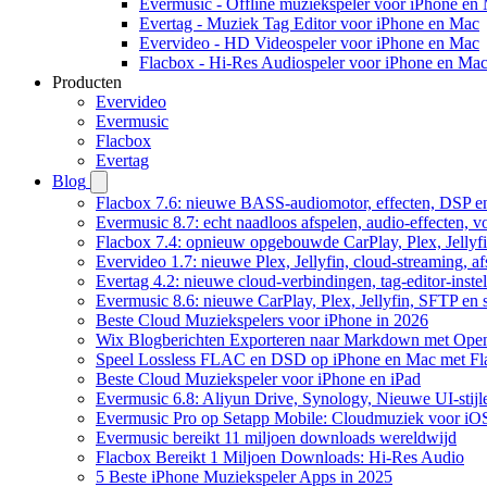
Evermusic - Offline muziekspeler voor iPhone en
Evertag - Muziek Tag Editor voor iPhone en Mac
Evervideo - HD Videospeler voor iPhone en Mac
Flacbox - Hi-Res Audiospeler voor iPhone en Ma
Producten
Evervideo
Evermusic
Flacbox
Evertag
Blog
Flacbox 7.6: nieuwe BASS-audiomotor, effecten, DSP en
Evermusic 8.7: echt naadloos afspelen, audio-effecten, 
Flacbox 7.4: opnieuw opgebouwde CarPlay, Plex, Jellyfi
Evervideo 1.7: nieuwe Plex, Jellyfin, cloud-streaming, a
Evertag 4.2: nieuwe cloud-verbindingen, tag-editor-instel
Evermusic 8.6: nieuwe CarPlay, Plex, Jellyfin, SFTP en 
Beste Cloud Muziekspelers voor iPhone in 2026
Wix Blogberichten Exporteren naar Markdown met Ope
Speel Lossless FLAC en DSD op iPhone en Mac met Fl
Beste Cloud Muziekspeler voor iPhone en iPad
Evermusic 6.8: Aliyun Drive, Synology, Nieuwe UI-stijl
Evermusic Pro op Setapp Mobile: Cloudmuziek voor iO
Evermusic bereikt 11 miljoen downloads wereldwijd
Flacbox Bereikt 1 Miljoen Downloads: Hi-Res Audio
5 Beste iPhone Muziekspeler Apps in 2025