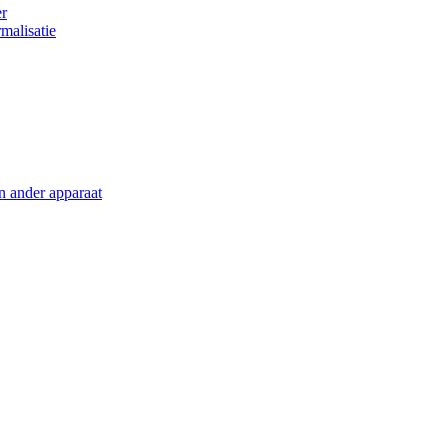
er
malisatie
en ander apparaat