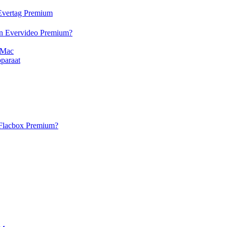
n Evertag Premium
 en Evervideo Premium?
 Mac
paraat
n Flacbox Premium?