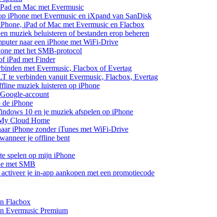
 iPad en Mac met Evermusic
 op iPhone met Evermusic en iXpand van SanDisk
 iPhone, iPad of Mac met Evermusic en Flacbox
en muziek beluisteren of bestanden erop beheren
mputer naar een iPhone met WiFi-Drive
hone met het SMB-protocol
of iPad met Finder
rbinden met Evermusic, Flacbox of Evertag
 te verbinden vanuit Evermusic, Flacbox, Evertag
line muziek luisteren op iPhone
 Google-account
p de iPhone
ndows 10 en je muziek afspelen op iPhone
 My Cloud Home
aar iPhone zonder iTunes met WiFi-Drive
anneer je offline bent
te spelen op mijn iPhone
one met SMB
of activeer je in-app aankopen met een promotiecode
en Flacbox
 en Evermusic Premium