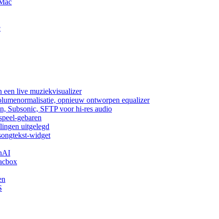
 Mac
c
 een live muziekvisualizer
volumenormalisatie, opnieuw ontworpen equalizer
n, Subsonic, SFTP voor hi-res audio
fspeel-gebaren
lingen uitgelegd
songtekst-widget
nAI
acbox
en
S