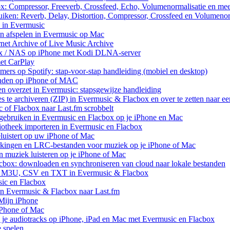
ox: Compressor, Freeverb, Crossfeed, Echo, Volumenormalisatie en me
uiken: Reverb, Delay, Distortion, Compressor, Crossfeed en Volumenor
n in Evermusic
en afspelen in Evermusic op Mac
rnet Archive of Live Music Archive
nux / NAS op iPhone met Kodi DLNA-server
met CarPlay
rs op Spotify: stap-voor-stap handleiding (mobiel en desktop)
anden op iPhone of MAC
n overzet in Evermusic: stapsgewijze handleiding
res te archiveren (ZIP) in Evermusic & Flacbox en over te zetten naar e
 of Flacbox naar Last.fm scrobbelt
ebruiken in Evermusic en Flacbox op je iPhone en Mac
iotheek importeren in Evermusic en Flacbox
uistert op uw iPhone of Mac
rkingen en LRC-bestanden voor muziek op je iPhone of Mac
uziek luisteren op je iPhone of Mac
cbox: downloaden en synchroniseren van cloud naar lokale bestanden
aar M3U, CSV en TXT in Evermusic & Flacbox
sic en Flacbox
van Evermusic & Flacbox naar Last.fm
Mijn iPhone
iPhone of Mac
 je audiotracks op iPhone, iPad en Mac met Evermusic en Flacbox
e spelen