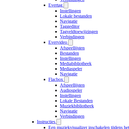
Evertag
Instellingen
Lokale bestanden
Navigatie
Taggeditor
Tagveldtoewijzingen
Verbindingen
Evervideo
Afspeellijsten
Bestanden
Instellingen
Mediabibliotheek
Mediaspeler
Navigatie
Flacbox
Afspeellijsten
Audiospeler
Instellingen
Lokale Bestanden
Muziekbibliotheek
Navigatie
Verbindingen
Instructies
Een muziekvisualizer inschakelen tijdens h