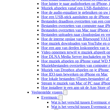
Hoe luister je naar audioboeken op iPhone,
Muziek afspelen vanaf een USB-flashdrive
Hoe de audio-equalizer te gebruiken op uw
Hoe een USB-stick aansluiten op de iPhone 
Bestanden draadloos overzetten van een co
Bestanden overzetten van computer naar iP
Bestanden overzetten van Mac naar iPhone 
Bestanden uploaden naar cloudopslag en ve
Hoe de interne opslag van Bluesound VAULT
Hoe muziek downloaden van YouTube en off
Hoe een app van derden loskoppelen van je
Video opnemen terwijl je muziek afspeelt o
Hoe DLNA Media Server inschakelen op Wi
Hoe muziek afspelen op iPhone vanaf WD
Muziekbestanden overzetten van computer n
Muziek van Dropbox afspelen op je iPhone w
Hoe ID3-tags bewerken op iPhone en Mac
Hoe lokale bestanden (iTunes-bestanden) af 
Stream je muziek van Mac of PC naar iPh
Hoe installeer je een app uit de App Store 
Veelgestelde vragen
Evermusic
Wat is het verschil tussen Evermusic 
Wat is het verschil tussen Evermusic