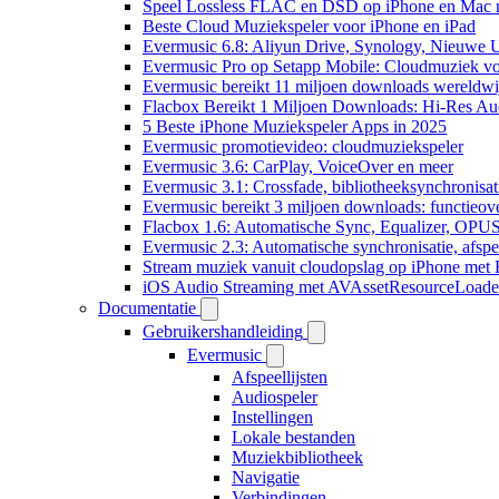
Speel Lossless FLAC en DSD op iPhone en Mac 
Beste Cloud Muziekspeler voor iPhone en iPad
Evermusic 6.8: Aliyun Drive, Synology, Nieuwe UI
Evermusic Pro op Setapp Mobile: Cloudmuziek v
Evermusic bereikt 11 miljoen downloads wereldwi
Flacbox Bereikt 1 Miljoen Downloads: Hi-Res Au
5 Beste iPhone Muziekspeler Apps in 2025
Evermusic promotievideo: cloudmuziekspeler
Evermusic 3.6: CarPlay, VoiceOver en meer
Evermusic 3.1: Crossfade, bibliotheeksynchronisat
Evermusic bereikt 3 miljoen downloads: functieove
Flacbox 1.6: Automatische Sync, Equalizer, OPU
Evermusic 2.3: Automatische synchronisatie, afspee
Stream muziek vanuit cloudopslag op iPhone met
iOS Audio Streaming met AVAssetResourceLoade
Documentatie
Gebruikershandleiding
Evermusic
Afspeellijsten
Audiospeler
Instellingen
Lokale bestanden
Muziekbibliotheek
Navigatie
Verbindingen