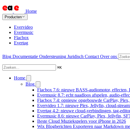
Home
Producten
Evervideo
Evermusic
Flacbox
Evertag
Blog
Documentatie
Ondersteuning
Juridisch
Contact
Over ons
⌘
K
Home
Blog
Flacbox 7.6: nieuwe BASS-audiomotor, effecten, 
Evermusic 8.7: echt naadloos afspelen, audio-effe
Flacbox 7.4: opnieuw opgebouwde CarPlay, Plex, J
Evervideo 1.7: nieuwe Plex, Jellyfin, cloud-stream
Evertag 4.2: nieuwe cloud-verbindingen, tag-editor
Evermusic 8.6: nieuwe CarPlay, Plex, Jellyfin, SF
Beste Cloud Muziekspelers voor iPhone in 2026
Wix Blogberichten Exporteren naar Markdown m