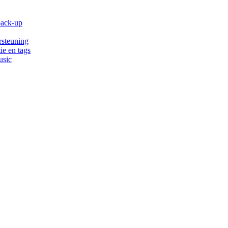
back-up
rsteuning
ie en tags
usic