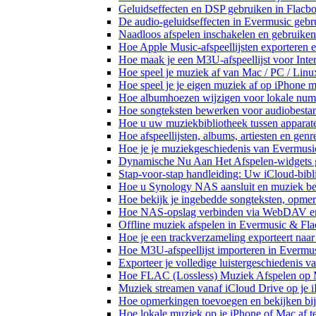
Geluidseffecten en DSP gebruiken in Flacb
De audio-geluidseffecten in Evermusic gebr
Naadloos afspelen inschakelen en gebruike
Hoe Apple Music-afspeellijsten exporteren 
Hoe maak je een M3U-afspeellijst voor Inte
Hoe speel je muziek af van Mac / PC / Li
Hoe speel je je eigen muziek af op iPhone 
Hoe albumhoezen wijzigen voor lokale numme
Hoe songteksten bewerken voor audiobest
Hoe u uw muziekbibliotheek tussen apparate
Hoe afspeellijsten, albums, artiesten en gen
Hoe je je muziekgeschiedenis van Evermusic
Dynamische Nu Aan Het Afspelen-widgets g
Stap-voor-stap handleiding: Uw iCloud-bibl
Hoe u Synology NAS aansluit en muziek bel
Hoe bekijk je ingebedde songteksten, opme
Hoe NAS-opslag verbinden via WebDAV en m
Offline muziek afspelen in Evermusic & Fla
Hoe je een trackverzameling exporteert n
Hoe M3U-afspeellijst importeren in Evermu
Exporteer je volledige luistergeschiedenis 
Hoe FLAC (Lossless) Muziek Afspelen op 
Muziek streamen vanaf iCloud Drive op je 
Hoe opmerkingen toevoegen en bekijken bij
Hoe lokale muziek op je iPhone of Mac af t