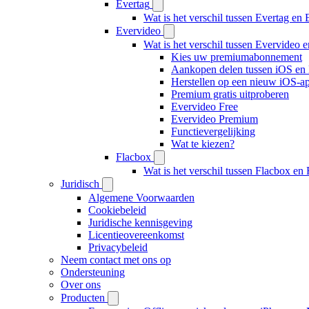
Evertag
Wat is het verschil tussen Evertag e
Evervideo
Wat is het verschil tussen Evervideo
Kies uw premiumabonnement
Aankopen delen tussen iOS en
Herstellen op een nieuw iOS-ap
Premium gratis uitproberen
Evervideo Free
Evervideo Premium
Functievergelijking
Wat te kiezen?
Flacbox
Wat is het verschil tussen Flacbox e
Juridisch
Algemene Voorwaarden
Cookiebeleid
Juridische kennisgeving
Licentieovereenkomst
Privacybeleid
Neem contact met ons op
Ondersteuning
Over ons
Producten