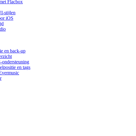
met Flacbox
-stijlen
oor iOS
jd
dio
ie en back-up
rzicht
S-ondersteuning
lpositie en tags
 Evermusic
r