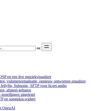
⌘
K
DSP en een live muziekvisualizer
cten, volumenormalisatie, opnieuw ontworpen equalizer
ellyfin, Subsonic, SFTP voor hi-res audio
ing, afspeel-gebaren
-instellingen uitgelegd
TP en songtekst-widget
et OpenAI