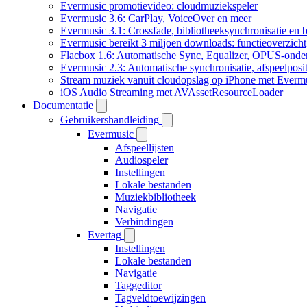
Evermusic promotievideo: cloudmuziekspeler
Evermusic 3.6: CarPlay, VoiceOver en meer
Evermusic 3.1: Crossfade, bibliotheeksynchronisatie en 
Evermusic bereikt 3 miljoen downloads: functieoverzicht
Flacbox 1.6: Automatische Sync, Equalizer, OPUS-onde
Evermusic 2.3: Automatische synchronisatie, afspeelposit
Stream muziek vanuit cloudopslag op iPhone met Everm
iOS Audio Streaming met AVAssetResourceLoader
Documentatie
Gebruikershandleiding
Evermusic
Afspeellijsten
Audiospeler
Instellingen
Lokale bestanden
Muziekbibliotheek
Navigatie
Verbindingen
Evertag
Instellingen
Lokale bestanden
Navigatie
Taggeditor
Tagveldtoewijzingen