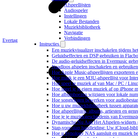
Afspeellijsten
Audiospeler
Instellingen
Lokale Bestanden
Muziekbibliotheek
Navigatie
Verbindingen
Evertag
Instructies
Een muziekvisualizer inschakelen tijdens h
Geluidseffecten en DSP gebruiken in Flacb
De audio-geluidseffecten in Evermusic gebr
Naadloos afspelen inschakelen en gebruike
Hoe Apple Music-afspeellijsten exporteren 
Hoe maak je een M3U-afspeellijst voor Inte
Hoe speel je muziek af van Mac / PC / Li
Hoe speel je je eigen muziek af op iPhone 
Hoe albumhoezen wijzigen voor lokale numme
Hoe songteksten bewerken voor audiobest
Hoe u uw muziekbibliotheek tussen apparate
Hoe afspeellijsten, albums, artiesten en gen
Hoe je je muziekgeschiedenis van Evermusic
Dynamische Nu Aan Het Afspelen-widgets g
Stap-voor-stap handleiding: Uw iCloud-bibl
Hoe u Synology NAS aansluit en muziek bel