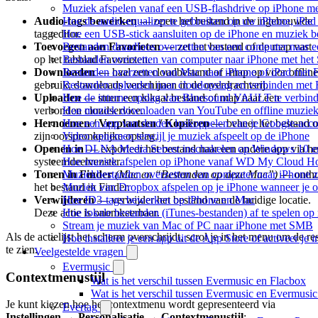
Muziek afspelen vanaf een USB-flashdrive op iPhone m
Audio-tags bewerken
— open het bestand in de ingebouwde
Hoe de audio-equalizer te gebruiken op uw iPhone, iPa
taggeditor.
Hoe een USB-stick aansluiten op de iPhone en muziek be
Toevoegen aan Favorieten
— zet het bestand of de map vast
Bestanden draadloos overzetten van een computer naar 
op het tabblad Favorieten.
Bestanden overzetten van computer naar iPhone met he
Downloaden
— haal een cloudbestand of -map op voor offline
Bestanden overzetten van Mac naar iPhone of iPad met 
gebruik; downloads verschijnen in de overdrachtsrij.
Bestanden uploaden naar cloudopslag en verbinden met 
Uploaden
— stuur een lokaal bestand of map naar een
Hoe de interne opslag van Bluesound VAULT te verbind
verbonden cloudservice.
Hoe muziek downloaden van YouTube en offline muziek 
Hernoemen / Verplaatsen / Kopiëren
— beheer het bestand 
Hoe een app van derden loskoppelen van je Google-acc
zijn oorspronkelijke opslag.
Video opnemen terwijl je muziek afspeelt op de iPhone
Openen in
— exporteer het bestand naar een andere app via he
Hoe DLNA Media Server inschakelen op Windows 10 en 
systeemdeelvenster.
Hoe muziek afspelen op iPhone vanaf WD My Cloud 
Tonen in Finder
(Mac en “Bestanden op deze Mac”)
— onthu
Muziekbestanden overzetten van computer naar iPhone 
het bestand in Finder.
Muziek van Dropbox afspelen op je iPhone wanneer je of
Verwijderen
— verwijder het bestand van de huidige locatie.
Hoe ID3-tags bewerken op iPhone en Mac
Deze actie is onomkeerbaar.
Hoe lokale bestanden (iTunes-bestanden) af te spelen op
Stream je muziek van Mac of PC naar iPhone met SMB
Als de actielijst het scherm overschrijdt, scrol je in het menu om de res
Hoe installeer je een app uit de App Store of activeer j
te zien.
Veelgestelde vragen
Evermusic
Contextmenustijl
Wat is het verschil tussen Evermusic en Flacbox
Wat is het verschil tussen Evermusic en Evermusi
Je kunt kiezen hoe het contextmenu wordt gepresenteerd via
Evertag
Instellingen → Personalisatie → Contextmenustijl
: