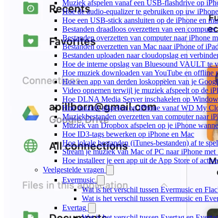
Muziek afspelen vanaf een USB-flashdrive op iP
Hoe de audio-equalizer te gebruiken op uw iPhon
Hoe een USB-stick aansluiten op de iPhone en muz
Bestanden draadloos overzetten van een computer
Bestanden overzetten van computer naar iPhone m
Bestanden overzetten van Mac naar iPhone of iPa
Bestanden uploaden naar cloudopslag en verbinde
Hoe de interne opslag van Bluesound VAULT te v
Hoe muziek downloaden van YouTube en offline m
Hoe een app van derden loskoppelen van je Googl
Video opnemen terwijl je muziek afspeelt op de i
Hoe DLNA Media Server inschakelen op Windows 
Hoe muziek afspelen op iPhone vanaf WD My C
Muziekbestanden overzetten van computer naar i
Muziek van Dropbox afspelen op je iPhone wanneer
Hoe ID3-tags bewerken op iPhone en Mac
Hoe lokale bestanden (iTunes-bestanden) af te spe
Stream je muziek van Mac of PC naar iPhone me
Hoe installeer je een app uit de App Store of acti
Veelgestelde vragen
Evermusic
Wat is het verschil tussen Evermusic en Fla
Wat is het verschil tussen Evermusic en Ev
Evertag
Wat is het verschil tussen Evertag en Evert