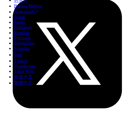
한국어
Bahasa Melayu
Nederlands
Norsk
Polski
Português
Română
Русский
Slovenčina
Svenska
ไทย
Türkçe
Українська
Tiếng Việt
简体中文
繁體中文