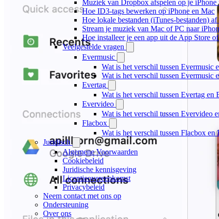
Muziek van Dropbox afspelen op je iPhone w
Hoe ID3-tags bewerken op iPhone en Mac
Hoe lokale bestanden (iTunes-bestanden) af 
Stream je muziek van Mac of PC naar iPh
Hoe installeer je een app uit de App Store 
Veelgestelde vragen
Evermusic
Wat is het verschil tussen Evermusic 
Wat is het verschil tussen Evermusic
Evertag
Wat is het verschil tussen Evertag e
Evervideo
Wat is het verschil tussen Evervideo
Flacbox
Wat is het verschil tussen Flacbox e
Juridisch
Algemene Voorwaarden
Cookiebeleid
Juridische kennisgeving
Licentieovereenkomst
Privacybeleid
Neem contact met ons op
Ondersteuning
Over ons