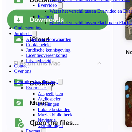
Evervideo
Wat is het verschil tussen Evervideo en Ev
Flacbox
Wat is het verschil tussen Flacbox en Flac
Ondersteuning
Juridisch
Algemene Voorwaarden
Cookiebeleid
Juridische kennisgeving
Licentieovereenkomst
Privacybeleid
Contact
Over ons
Gebruikershandleiding
Evermusic
Afspeellijsten
Audiospeler
Instellingen
Lokale bestanden
Muziekbibliotheek
Navigatie
Verbindingen
Evertag