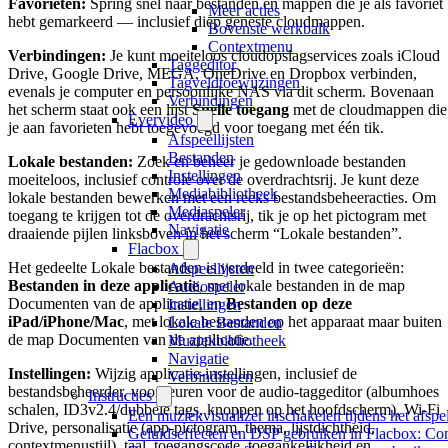
Favorieten:
Spring snel naar bestanden en mappen die je als favoriet
Meer acties
hebt gemarkeerd — inclusief diep geneste cloudmappen.
Bovenste werkbalk
Contextmenu
Verbindingen:
Je kunt moeiteloos cloudopslagservices zoals iCloud
Taggeditor
Drive, Google Drive, MEGA, OneDrive en Dropbox verbinden,
Tagveldtoewijzingen
evenals je computer en persoonlijke NAS via dit scherm. Bovenaan
Verbindingen
het scherm staat ook een lijst
Snelle toegang
met de cloudmappen die
Evervideo
je aan favorieten hebt toegevoegd voor toegang met één tik.
Afspeellijsten
Bestanden
Lokale bestanden:
Zoek en beheer je gedownloade bestanden
Instellingen
moeiteloos, inclusief controle over de overdrachtsrij. Je kunt deze
Mediabibliotheek
lokale bestanden bewerken met een reeks bestandsbeheeracties. Om
Mediaspeler
toegang te krijgen tot de overdrachtsrij, tik je op het pictogram met
Navigatie
draaiende pijlen linksboven in het scherm “Lokale bestanden”.
Flacbox
Het gedeelte Lokale bestanden is verdeeld in twee categorieën:
Afspeellijsten
Bestanden in deze applicatie
, met lokale bestanden in de map
Audiospeler
Documenten van de applicatie, en
Bestanden op deze
Instellingen
iPad/iPhone/Mac
, met lokale bestanden op het apparaat maar buiten
Lokale Bestanden
de map Documenten van de applicatie.
Muziekbibliotheek
Navigatie
Instellingen:
Wijzig applicatie-instellingen, inclusief de
Verbindingen
bestandsbeheerder, voorkeuren voor de audio-taggeditor (albumhoes
Instructies
schalen, ID3v2.4/dubbele tags, knoppen op het hoofdscherm), Wi-Fi
Een muziekvisualizer inschakelen tijdens het afs
Drive, personalisatie (app-pictogram, thema, lijstdichtheid,
Geluidseffecten en DSP gebruiken in Flacbox: Co
contextmenustijl), taal, toegangscode, toegankelijkheid en