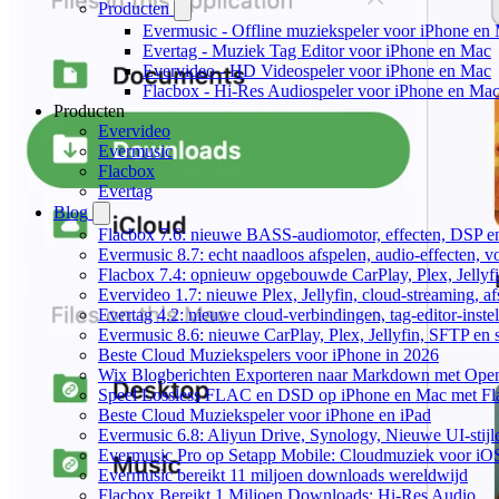
Producten
Evermusic - Offline muziekspeler voor iPhone en
Evertag - Muziek Tag Editor voor iPhone en Mac
Evervideo - HD Videospeler voor iPhone en Mac
Flacbox - Hi-Res Audiospeler voor iPhone en Ma
Producten
Evervideo
Evermusic
Flacbox
Evertag
Blog
Flacbox 7.6: nieuwe BASS-audiomotor, effecten, DSP en
Evermusic 8.7: echt naadloos afspelen, audio-effecten, 
Flacbox 7.4: opnieuw opgebouwde CarPlay, Plex, Jellyfi
Evervideo 1.7: nieuwe Plex, Jellyfin, cloud-streaming, a
Evertag 4.2: nieuwe cloud-verbindingen, tag-editor-instel
Evermusic 8.6: nieuwe CarPlay, Plex, Jellyfin, SFTP en 
Beste Cloud Muziekspelers voor iPhone in 2026
Wix Blogberichten Exporteren naar Markdown met Ope
Speel Lossless FLAC en DSD op iPhone en Mac met Fl
Beste Cloud Muziekspeler voor iPhone en iPad
Evermusic 6.8: Aliyun Drive, Synology, Nieuwe UI-stijl
Evermusic Pro op Setapp Mobile: Cloudmuziek voor iO
Evermusic bereikt 11 miljoen downloads wereldwijd
Flacbox Bereikt 1 Miljoen Downloads: Hi-Res Audio