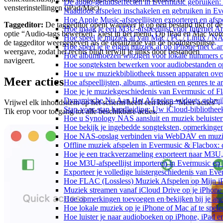
De audio-geluidseffecten in Evermusic gebruiken:
vensterinstellingen (iPad/Mac).
Naadloos afspelen inschakelen en gebruiken in E
Hoe Apple Music-afspeellijsten exporteren en afs
Taggeditor:
De taggeditor opent wanneer je op een bestand tikt of de
Hoe maak je een M3U-afspeellijst voor Internet A
optie “Audio-tags bewerken” kiest in het menu. Op iPad en Mac wor
Hoe speel je muziek af van Mac / PC / Linux / 
de taggeditor weergegeven als de detailzijde van de hoofdgesplitste
Hoe speel je je eigen muziek af op iPhone met Ca
weergave, zodat het rechts blijft terwijl je links door bestanden
Hoe albumhoezen wijzigen voor lokale nummers op 
navigeert.
Hoe songteksten bewerken voor audiobestanden 
Hoe u uw muziekbibliotheek tussen apparaten over
Meer acties
Hoe afspeellijsten, albums, artiesten en genres te
Hoe je je muziekgeschiedenis van Evermusic of Fl
Dynamische Nu Aan Het Afspelen-widgets gebruik
Vrijwel elk inhoudsitem op het scherm heeft een knop “Meer acties”.
Stap-voor-stap handleiding: Uw iCloud-bibliothee
Tik erop voor toegang tot alle beschikbare acties.
Hoe u Synology NAS aansluit en muziek beluiste
Hoe bekijk je ingebedde songteksten, opmerking
Hoe NAS-opslag verbinden via WebDAV en muziek
Offline muziek afspelen in Evermusic & Flacbox: 
Hoe je een trackverzameling exporteert naar M3
Hoe M3U-afspeellijst importeren in Evermusic en
Exporteer je volledige luistergeschiedenis van Ev
Hoe FLAC (Lossless) Muziek Afspelen op Mijn i
Muziek streamen vanaf iCloud Drive op je iPhone
Hoe opmerkingen toevoegen en bekijken bij je au
Hoe lokale muziek op je iPhone of Mac af te spele
Hoe luister je naar audioboeken op iPhone, iPad 