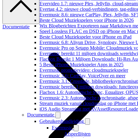
Evervideo 1.7: nieuwe Plex, Jellyfin, cloud-stream
Evertag 4.2: nieuwe cloud-verbindingen, tag-editor
Evermusic 8.6: nieuwe CarPlay, Plex, Jellyfin, SF
Beste Cloud Muziekspelers voor iPhone in 2026
Wix Blogberichten Exporteren naar Markdown m
Documentatie
Speel Lossless FLAC en DSD op iPhone en Mac 
Beste Cloud Muziekspeler voor iPhone en iPad
Evermusic 6.8: Aliyun Drive, Synology, Nieuwe UI
Evermusic Pro op Setapp Mobile: Cloudmuziek v
Evermusic bereikt 11 miljoen downloads wereldwi
Flacbox Bereikt 1 Miljoen Downloads: Hi-Res Au
5 Beste iPhone Muziekspeler Apps in 2025
Evermusic promotievideo: cloudmuziekspeler
Evermusic 3.6: CarPlay, VoiceOver en meer
Evermusic 3.1: Crossfade, bibliotheeksynchronisat
Evermusic bereikt 3 miljoen downloads: functieove
Flacbox 1.6: Automatische Sync, Equalizer, OPU
Evermusic 2.3: Automatische synchronisatie, afspee
Stream muziek vanuit cloudopslag op iPhone met
iOS Audio Streaming met AVAssetResourceLoade
Documentatie
Gebruikershandleiding
Evermusic
Afspeellijsten