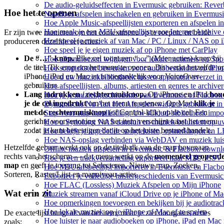
De audio-geluidseffecten in Evermusic gebruiken: Rever
Hoe het te openen
Naadloos afspelen inschakelen en gebruiken in Evermus
Hoe Apple Music-afspeellijsten exporteren en afspelen 
Hoe maak je een M3U-afspeellijst voor Internet Archive
Er zijn twee manieren om het contextmenu op te roepen, en beide
Hoe speel je muziek af van Mac / PC / Linux / NAS o
produceren dezelfde set acties:
Hoe speel je je eigen muziek af op iPhone met CarPlay
De “…"-knop.
Elke cel toont een “…” (Meer acties)-knop bij
Hoe albumhoezen wijzigen voor lokale nummers op Spotif
de titel. Tik erop om het menu te openen. Dit werkt hetzelfde o
Hoe songteksten bewerken voor audiobestanden op iP
iPhone, iPad en Mac en is toegankelijk voor VoiceOver-
Hoe u uw muziekbibliotheek tussen apparaten overzet in
gebruikers.
Hoe afspeellijsten, albums, artiesten en genres te archiv
Lang indrukken / rechtermuisknop.
Op iPhone en iPad
hou
Hoe je je muziekgeschiedenis van Evermusic of Flacbox 
je de cel ingedrukt
om het menu te openen. Op Mac
klik je
Dynamische Nu Aan Het Afspelen-widgets gebruiken in 
met de rechtermuisknop
(of Control-klik) op de cel. Een
Stap-voor-stap handleiding: Uw iCloud-bibliotheek impo
gerichte voorvertoning van het item verschijnt naast het menu
Hoe u Synology NAS aansluit en muziek beluistert op 
zodat je kunt bevestigen dat je op het juiste bestand handelt.
Hoe bekijk je ingebedde songteksten, opmerkingen en 
Hoe NAS-opslag verbinden via WebDAV en muziek luist
Hetzelfde gebaar werkt ook op de titelbalk van de map bovenaan
Offline muziek afspelen in Evermusic & Flacbox: downlo
rechts van het scherm — dat menu werkt op de
momenteel geopend
Hoe je een trackverzameling exporteert naar M3U, CS
map
en geeft je toegang tot Selecteren, Nieuwe map, Zoeken,
Hoe M3U-afspeellijst importeren in Evermusic en Flacb
Sorteren, Raster/Lijst en mapniveau-acties.
Exporteer je volledige luistergeschiedenis van Evermusi
Hoe FLAC (Lossless) Muziek Afspelen op Mijn iPhone
Wat erin zit
Muziek streamen vanaf iCloud Drive op je iPhone of Ma
Hoe opmerkingen toevoegen en bekijken bij je audiotra
Hoe lokale muziek op je iPhone of Mac af te spelen
De exacte lijst hangt af van het item, maar je ziet doorgaans acties
Hoe luister je naar audioboeken op iPhone, iPad en Mac
zoals: