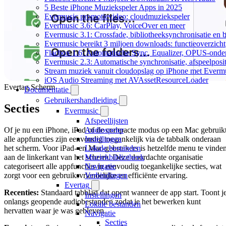
5 Beste iPhone Muziekspeler Apps in 2025
Evermusic promotievideo: cloudmuziekspeler
Evermusic 3.6: CarPlay, VoiceOver en meer
Evermusic 3.1: Crossfade, bibliotheeksynchronisatie en 
Evermusic bereikt 3 miljoen downloads: functieoverzicht
Flacbox 1.6: Automatische Sync, Equalizer, OPUS-onde
Evermusic 2.3: Automatische synchronisatie, afspeelposit
Stream muziek vanuit cloudopslag op iPhone met Everm
iOS Audio Streaming met AVAssetResourceLoader
Evertag Scherm
Documentatie
Gebruikershandleiding
Secties
Evermusic
Afspeellijsten
Of je nu een iPhone, iPad of de compacte modus op een Mac gebruikt
Audiospeler
alle appfuncties zijn eenvoudig toegankelijk via de tabbalk onderaan
Instellingen
het scherm. Voor iPad- en Mac-gebruikers is hetzelfde menu te vinde
Lokale bestanden
aan de linkerkant van het scherm. Deze doordachte organisatie
Muziekbibliotheek
categoriseert alle appfuncties in eenvoudig toegankelijke secties, wat
Navigatie
zorgt voor een gebruiksvriendelijke en efficiënte ervaring.
Verbindingen
Evertag
Recenties:
Standaard tabblad dat opent wanneer de app start. Toont j
Instellingen
onlangs geopende audiobestanden zodat je het bewerken kunt
Lokale bestanden
hervatten waar je was gebleven.
Navigatie
Secties