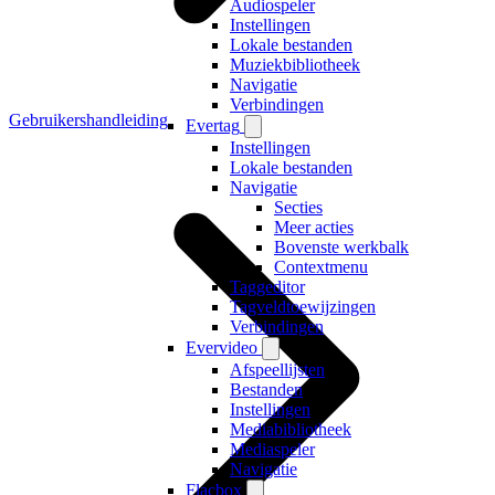
Audiospeler
Instellingen
Lokale bestanden
Muziekbibliotheek
Navigatie
Verbindingen
Gebruikershandleiding
Evertag
Instellingen
Lokale bestanden
Navigatie
Secties
Meer acties
Bovenste werkbalk
Contextmenu
Taggeditor
Tagveldtoewijzingen
Verbindingen
Evervideo
Afspeellijsten
Bestanden
Instellingen
Mediabibliotheek
Mediaspeler
Navigatie
Flacbox