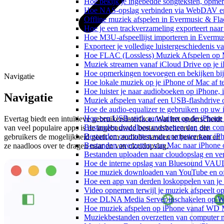
Hoe bekijk je ingebedde songteksten, opme
Hoe NAS-opslag verbinden via WebDAV en m
Offline muziek afspelen in Evermusic & Fla
Hoe je een trackverzameling exporteert n
Hoe M3U-afspeellijst importeren in Evermu
Exporteer je volledige luistergeschiedenis 
Hoe FLAC (Lossless) Muziek Afspelen op 
Muziek streamen vanaf iCloud Drive op je 
Hoe opmerkingen toevoegen en bekijken bij
Navigatie
Hoe lokale muziek op je iPhone of Mac af t
Hoe luister je naar audioboeken op iPhone,
Navigatie
Muziek afspelen vanaf een USB-flashdrive
Hoe de audio-equalizer te gebruiken op uw
Hoe een USB-stick aansluiten op de iPhone 
Evertag biedt een intuïtieve gebruikersinterface. Wat het onderscheidt
Bestanden draadloos overzetten van een co
van veel populaire apps is de ingebouwde bestandsbeheerder, die
Bestanden overzetten van computer naar iP
gebruikers de mogelijkheid geeft om audiobestanden te bewerken en
Bestanden overzetten van Mac naar iPhone 
ze naadloos over te dragen naar en van cloudopslag.
Bestanden uploaden naar cloudopslag en ve
Hoe de interne opslag van Bluesound VAULT
Hoe muziek downloaden van YouTube en off
Hoe een app van derden loskoppelen van je
Video opnemen terwijl je muziek afspeelt o
Hoe DLNA Media Server inschakelen op Wi
Hoe muziek afspelen op iPhone vanaf WD
Muziekbestanden overzetten van computer n