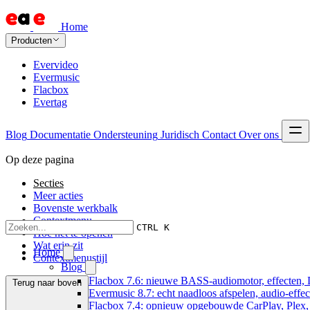
Home
Producten
Evervideo
Evermusic
Flacbox
Evertag
Blog
Documentatie
Ondersteuning
Juridisch
Contact
Over ons
Op deze pagina
Secties
Meer acties
Bovenste werkbalk
Contextmenu
CTRL K
Hoe het te openen
Wat erin zit
Home
Contextmenustijl
Blog
Flacbox 7.6: nieuwe BASS-audiomotor, effecten, 
Terug naar boven
Evermusic 8.7: echt naadloos afspelen, audio-effe
Flacbox 7.4: opnieuw opgebouwde CarPlay, Plex, J