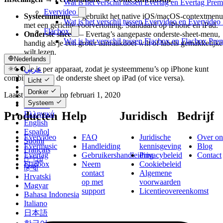
Wat is het verschil tussen Evertag en Evertag Pre
Evervideo
Systeemmenu
— gebruikt het native iOS/macOS-contextmenu
Wat is het verschil tussen Evervideo en Evervide
met een gerichte voorvertoning. Standaard op iPhone en iPad.
Flacbox
Onderste sheet
— Evertag’s aangepaste onderste-sheet-menu,
Wat is het verschil tussen Flacbox en Flacbox Pr
handig als je een groter aanraakdoel wilt of labels gemakkelijke
wilt lezen.
Nederlands
عربي
De keuze is per apparaat, zodat je systeemmenu’s op iPhone kunt
Català
combineren met de onderste sheet op iPad (of vice versa).
Licht
Čeština
Donker
Laatst bijgewerkt op
februari 1, 2020
Dansk
Systeem
Deutsch
Ελληνικά
Producten
Help
Juridisch
Bedrijf
English
Español
Evervideo
FAQ
Juridische
Over on
Suomi
Evermusic
Handleiding
kennisgeving
Blog
Français
Evertag
Gebruikershandleiding
Privacybeleid
Contact
עברית
Flacbox
Neem
Cookiebeleid
हिन्दी
contact
Algemene
Hrvatski
op met
voorwaarden
Magyar
support
Licentieovereenkomst
Bahasa Indonesia
Italiano
日本語