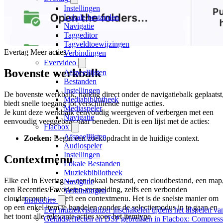
Instellingen
Lokale bestanden
Navigatie
Taggeditor
Tagveldtoewijzingen
Evertag Meer acties
Verbindingen
Evervideo
Bovenste werkbalk
Afspeellijsten
Bestanden
Instellingen
De bovenste werkbalk, handig direct onder de navigatiebalk geplaatst
Mediabibliotheek
biedt snelle toegang tot verschillende nuttige acties.
Mediaspeler
Je kunt deze werkbalk eenvoudig weergeven of verbergen met een
Navigatie
eenvoudig veeggebaar naar beneden. Dit is een lijst met de acties:
Flacbox
Afspeellijsten
Zoeken:
Begin een zoekopdracht in de huidige context.
Audiospeler
Instellingen
Contextmenu
Lokale Bestanden
Muziekbibliotheek
Elke cel in Evertag — een lokaal bestand, een cloudbestand, een map
Navigatie
een Recenties/Favorieten-vermelding, zelfs een verbonden
Verbindingen
cloudaccount — heeft een contextmenu. Het is de snelste manier om
Instructies
op een enkel item te handelen zonder de selectiemodus in te gaan en
Een muziekvisualizer inschakelen tijdens het afspelen v
het toont alle relevante acties voor het itemtype.
Geluidseffecten en DSP gebruiken in Flacbox: Compress