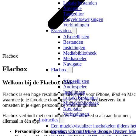
Lokale bestanden
Navigatie
Taggeditor
Tagveldtoewijzingen
Verbindingen
Evervideo
Afspeellijsten
Bestanden
Instellingen
Mediabibliotheek
Flacbox
Mediaspeler
Navigatie
Flacbox
Flacbox
Afspeellijsten
Welkom bij de Flacbox Gids
Audiospeler
Instellingen
Flacbox is een hoge-resolutie muziekspeler voor iPhone, iPad en Mac
Lokale Bestanden
waarmee je je favoriete cloudopslag, NAS en mediaservers kunt
Muziekbibliotheek
omzetten in je eigen persoonlijke streamingdienst.
Navigatie
Verbindingen
Flacbox verbindt met een indrukwekkend breed scala aan bronnen,
Instructies
allemaal in één app:
Een muziekvisualizer inschakelen tijdens he
Persoonlijke cloudopslag:
iCloud Drive · Google Drive ·
afspelen van muziek op iPhone, iPad en Ma