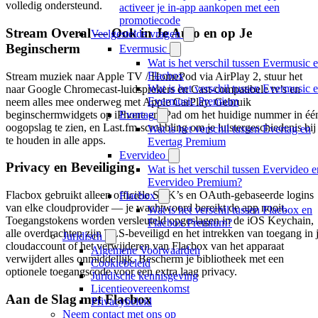
volledig ondersteund.
activeer je in-app aankopen met een
promotiecode
Stream Overal — Ook in Je Auto en op Je
Veelgestelde vragen
Beginscherm
Evermusic
Wat is het verschil tussen Evermusic 
Flacbox
Stream muziek naar Apple TV / HomePod via AirPlay 2, stuur het
Wat is het verschil tussen Evermusic 
naar Google Chromecast-luidsprekers en Cast-compatibele tv’s en
Evermusic Premium
neem alles mee onderweg met Apple CarPlay. Gebruik
beginschermwidgets op iPhone en iPad om het huidige nummer in éé
Evertag
oogopslag te zien, en Last.fm-scrobbling om je luistergeschiedenis bij
Wat is het verschil tussen Evertag en
te houden in alle apps.
Evertag Premium
Evervideo
Privacy en Beveiliging
Wat is het verschil tussen Evervideo e
Evervideo Premium?
Flacbox gebruikt alleen officiële SDK’s en OAuth-gebaseerde logins
Flacbox
van elke cloudprovider — je wachtwoord bereikt de app nooit.
Wat is het verschil tussen Flacbox en
Toegangstokens worden versleuteld opgeslagen in de iOS Keychain,
Flacbox Premium?
alle overdrachten zijn TLS-beveiligd en het intrekken van toegang in 
Juridisch
cloudaccount of het verwijderen van Flacbox van het apparaat
Algemene Voorwaarden
verwijdert alles onmiddellijk. Bescherm je bibliotheek met een
Cookiebeleid
optionele toegangscode voor een extra laag privacy.
Juridische kennisgeving
Licentieovereenkomst
Aan de Slag met Flacbox
Privacybeleid
Neem contact met ons op