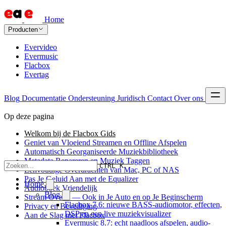
Home
Producten
Evervideo
Evermusic
Flacbox
Evertag
Blog
Documentatie
Ondersteuning
Juridisch
Contact
Over ons
Op deze pagina
Welkom bij de Flacbox Gids
Geniet van Vloeiend Streamen en Offline Afspelen
Automatisch Georganiseerde Muziekbibliotheek
Metadata Repareren en Muziek Taggen
CTRL K
Eenvoudige Overdrachten van Mac, PC of NAS
Pas Je Geluid Aan met de Equalizer
Home
Audioboek Vriendelijk
Blog
Stream Overal — Ook in Je Auto en op Je Beginscherm
Flacbox 7.6: nieuwe BASS-audiomotor, effecten,
Privacy en Beveiliging
DSP en een live muziekvisualizer
Aan de Slag met Flacbox
Evermusic 8.7: echt naadloos afspelen, audio-