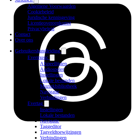
Algemene Voorwaarden
Cookiebeleid
Juridische kennisgeving
Licentieovereenkomst
Privacybeleid
Contact
Over ons
Gebruikershandleiding
Evermusic
Afspeellijsten
Audiospeler
Instellingen
Lokale bestanden
Muziekbibliotheek
Navigatie
Verbindingen
Evertag
Instellingen
Lokale bestanden
Navigatie
Taggeditor
Tagveldtoewijzingen
Verbindingen