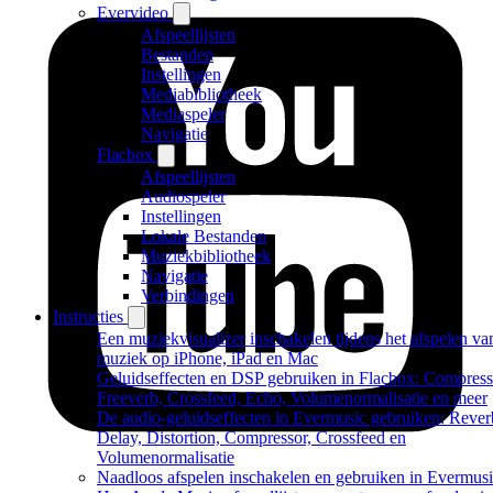
Evervideo
Afspeellijsten
Bestanden
Instellingen
Mediabibliotheek
Mediaspeler
Navigatie
Flacbox
Afspeellijsten
Audiospeler
Instellingen
Lokale Bestanden
Muziekbibliotheek
Navigatie
Verbindingen
Instructies
Een muziekvisualizer inschakelen tijdens het afspelen va
muziek op iPhone, iPad en Mac
Geluidseffecten en DSP gebruiken in Flacbox: Compress
Freeverb, Crossfeed, Echo, Volumenormalisatie en meer
De audio-geluidseffecten in Evermusic gebruiken: Rever
Delay, Distortion, Compressor, Crossfeed en
Volumenormalisatie
Naadloos afspelen inschakelen en gebruiken in Evermus