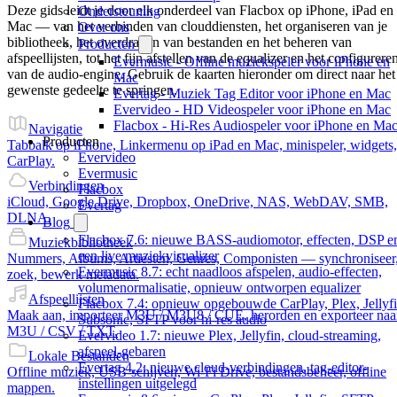
Deze gids leidt je door elk onderdeel van Flacbox op iPhone, iPad en
Ondersteuning
Mac — van het verbinden van clouddiensten, het organiseren van je
Over ons
bibliotheek, het overdragen van bestanden en het beheren van
Producten
afspeellijsten, tot het fijn afstellen van de equalizer en het configurere
Evermusic - Offline muziekspeler voor iPhone en
van de audio-engine. Gebruik de kaarten hieronder om direct naar het
Mac
gewenste gedeelte te springen.
Evertag - Muziek Tag Editor voor iPhone en Mac
Evervideo - HD Videospeler voor iPhone en Mac
Flacbox - Hi-Res Audiospeler voor iPhone en Ma
Navigatie
Producten
Tabbalk op iPhone, Linkermenu op iPad en Mac, minispeler, widgets,
Evervideo
CarPlay.
Evermusic
Verbindingen
Flacbox
iCloud, Google Drive, Dropbox, OneDrive, NAS, WebDAV, SMB,
Evertag
DLNA.
Blog
Flacbox 7.6: nieuwe BASS-audiomotor, effecten, DSP e
Muziekbibliotheek
een live muziekvisualizer
Nummers, Albums, Artiesten, Genres, Componisten — synchroniseer
Evermusic 8.7: echt naadloos afspelen, audio-effecten,
zoek, bewerk metadata.
volumenormalisatie, opnieuw ontworpen equalizer
Afspeellijsten
Flacbox 7.4: opnieuw opgebouwde CarPlay, Plex, Jellyfi
Maak aan, importeer M3U / M3U8 / CUE, herorden en exporteer naa
Subsonic, SFTP voor hi-res audio
M3U / CSV / TXT.
Evervideo 1.7: nieuwe Plex, Jellyfin, cloud-streaming,
afspeel-gebaren
Lokale Bestanden
Evertag 4.2: nieuwe cloud-verbindingen, tag-editor-
Offline muziek, USB-schijven, Wi-Fi Drive, bestandsbeheer, offline
instellingen uitgelegd
mappen.