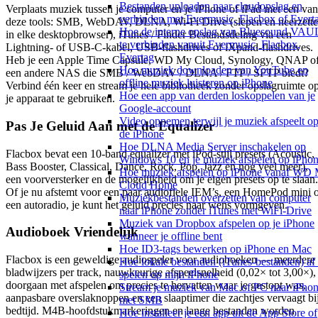
Bestanden uploaden naar cloudopslag en
Verplaats muziek tussen je computer en je iPhone of iPad met een van
verbinden met Evermusic, Flacbox of Evert
deze tools: SMB, WebDAV, DLNA, Wi-Fi Drive (slepen en neerzett
Hoe de interne opslag van Bluesound VAU
in elke desktopbrowser), iTunes / Finder Bestandsdeling via een
te verbinden vanuit Evermusic, Flacbox,
Lightning- of USB-C-kabel, USB-flashdrives of iXpand-flashdrives.
Evertag
Heb je een Apple Time Capsule, WD My Cloud, Synology, QNAP o
Hoe muziek downloaden van YouTube en
een andere NAS die SMB / WebDAV / DLNA / FTP / SFTP biedt?
offline muziek luisteren op iPhone
Verbind één keer en stream je hele bibliotheek zonder opslagruimte o
Hoe een app van derden loskoppelen van je
je apparaat te gebruiken.
Google-account
Video opnemen terwijl je muziek afspeelt o
Pas Je Geluid Aan met de Equalizer
de iPhone
Hoe DLNA Media Server inschakelen op
Flacbox bevat een 10-band equalizer met iPod-stijl presets (Acoustic,
Windows 10 en je muziek afspelen op iPho
Bass Booster, Classical, Dance, Rock, Pop, Jazz en nog veel meer),
Hoe muziek afspelen op iPhone vanaf WD
een voorversterker en de mogelijkheid om je eigen presets op te slaan.
Cloud Home
Of je nu afstemt voor een paar audiofiele IEM’s, een HomePod mini 
Muziekbestanden overzetten van computer
een autoradio, je kunt het geluid precies naar wens vormgeven.
naar iPhone zonder iTunes met WiFi-Drive
Muziek van Dropbox afspelen op je iPhone
Audioboek Vriendelijk
wanneer je offline bent
Hoe ID3-tags bewerken op iPhone en Mac
Flacbox is een geweldige audiospeler voor audioboeken — meerdere
Hoe lokale bestanden (iTunes-bestanden) af 
bladwijzers per track, nauwkeurige afspeelsnelheid (0,02× tot 3,00×),
spelen op mijn iPhone
doorgaan met afspelen om precies te hervatten waar je gestopt was,
Stream je muziek van Mac of PC naar iPho
aanpasbare overslaknoppen en een slaaptimer die zachtjes vervaagt bi
met SMB
bedtijd. M4B-hoofdstukmarkeringen en lange bestanden worden
Hoe installeer je een app uit de App Store of