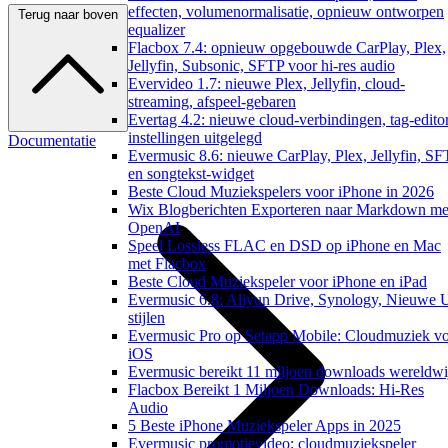
effecten, volumenormalisatie, opnieuw ontworpen
Terug naar boven
equalizer
Flacbox 7.4: opnieuw opgebouwde CarPlay, Plex,
Jellyfin, Subsonic, SFTP voor hi-res audio
Evervideo 1.7: nieuwe Plex, Jellyfin, cloud-
streaming, afspeel-gebaren
Evertag 4.2: nieuwe cloud-verbindingen, tag-edito
instellingen uitgelegd
Documentatie
Evermusic 8.6: nieuwe CarPlay, Plex, Jellyfin, S
en songtekst-widget
Beste Cloud Muziekspelers voor iPhone in 2026
Wix Blogberichten Exporteren naar Markdown me
OpenAI
Speel Lossless FLAC en DSD op iPhone en Mac
met Flacbox
Beste Cloud Muziekspeler voor iPhone en iPad
Evermusic 6.8: Aliyun Drive, Synology, Nieuwe 
stijlen
Evermusic Pro op Setapp Mobile: Cloudmuziek v
iOS
Evermusic bereikt 11 miljoen downloads wereldwi
Flacbox Bereikt 1 Miljoen Downloads: Hi-Res
Audio
5 Beste iPhone Muziekspeler Apps in 2025
Evermusic promotievideo: cloudmuziekspeler