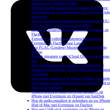
luisteren op je iPhone of Mac
Offline muziek afspelen in Evermusic & Flacbox:
downloaden en synchroniseren van cloud naar lok
bestanden
Hoe je een trackverzameling exporteert naar M3U,
CSV en TXT in Evermusic & Flacbox
Hoe M3U-afspeellijst importeren in Evermusic en
Flacbox
Exporteer je volledige luistergeschiedenis van
Evermusic & Flacbox naar Last.fm
Hoe FLAC (Lossless) Muziek Afspelen op Mijn
iPhone
Muziek streamen vanaf iCloud Drive op je iPhone
Mac
Hoe opmerkingen toevoegen en bekijken bij je
audiotracks op iPhone, iPad en Mac met Evermusi
en Flacbox
Hoe lokale muziek op je iPhone of Mac af te spele
Hoe luister je naar audioboeken op iPhone, iPad e
Mac met Evermusic
Muziek afspelen vanaf een USB-flashdrive op
iPhone met Evermusic en iXpand van SanDisk
Hoe de audio-equalizer te gebruiken op uw iPhone
iPad of Mac met Evermusic en Flacbox
Hoe een USB-stick aansluiten op de iPhone en