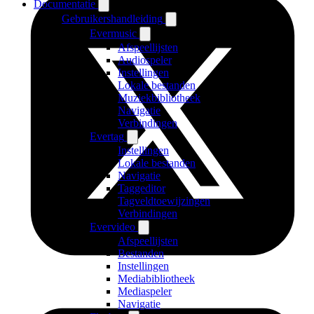
Documentatie
Gebruikershandleiding
Evermusic
Afspeellijsten
Audiospeler
Instellingen
Lokale bestanden
Muziekbibliotheek
Navigatie
Verbindingen
Evertag
Instellingen
Lokale bestanden
Navigatie
Taggeditor
Tagveldtoewijzingen
Verbindingen
Evervideo
Afspeellijsten
Bestanden
Instellingen
Mediabibliotheek
Mediaspeler
Navigatie