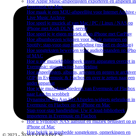
Hoe Apple Music-afspeellijsten exporteren en afspelen in
Evermusic op Mac
Hoe maak je een M3U-afspeellijst voor Internet Archive 
Live Music Archive
Hoe speel je muziek af van Mac / PC / Linux / NAS op
iPhone met Kodi DLNA-server
Hoe speel je je eigen muziek af op iPhone met CarPlay
Hoe albumhoezen wijzigen voor lokale nummers op
Spotify: stap-voor-stap handleiding (mobiel en desktop)
Hoe songteksten bewerken voor audiobestanden op iPh
of MAC
Hoe u uw muziekbibliotheek tussen apparaten overzet in
Evermusic: stapsgewijze handleiding
Hoe afspeellijsten, albums, artiesten en genres te archive
(ZIP) in Evermusic & Flacbox en over te zetten naar een
ander apparaat
Hoe je je muziekgeschiedenis van Evermusic of Flacbox
naar Last.fm scrobbelt
Dynamische Nu Aan Het Afspelen-widgets gebruiken in
Evermusic en Flacbox op je iPhone en Mac
Stap-voor-stap handleiding: Uw iCloud-bibliotheek
importeren in Evermusic en Flacbox
Hoe u Synology NAS aansluit en muziek beluistert op 
iPhone of Mac
Hoe bekijk je ingebedde songteksten, opmerkingen en
© 2023 - 2026 EVERAPPZ SL