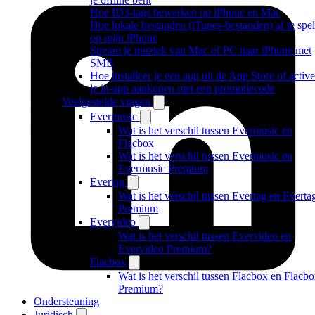
Hoe ID3-tags bewerken op iPhone en Mac
Hoe lokale bestanden (iTunes-bestanden) af te spe
op mijn iPhone
Stream je muziek van Mac of PC naar iPhone met
SMB
Hoe installeer je een app uit de App Store of active
je in-app aankopen met een promotiecode
Veelgestelde vragen
Evermusic
Wat is het verschil tussen Evermusic en
Flacbox
Wat is het verschil tussen Evermusic en
Evermusic Premium
Evertag
Wat is het verschil tussen Evertag en Everta
Premium
Evervideo
Wat is het verschil tussen Evervideo en
Evervideo Premium?
Flacbox
Wat is het verschil tussen Flacbox en Flacb
Premium?
Ondersteuning
Juridisch