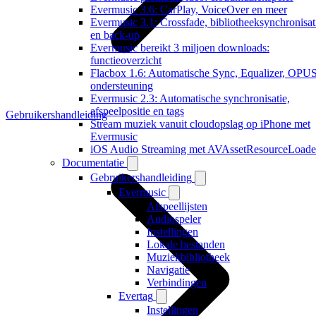
Evermusic 3.6: CarPlay, VoiceOver en meer
Evermusic 3.1: Crossfade, bibliotheeksynchronisat
en back-up
Evermusic bereikt 3 miljoen downloads:
functieoverzicht
Flacbox 1.6: Automatische Sync, Equalizer, OPU
ondersteuning
Evermusic 2.3: Automatische synchronisatie,
afspeelpositie en tags
Gebruikershandleiding
Stream muziek vanuit cloudopslag op iPhone met
Evermusic
iOS Audio Streaming met AVAssetResourceLoade
Documentatie
Gebruikershandleiding
Evermusic
Afspeellijsten
Audiospeler
Instellingen
Lokale bestanden
Muziekbibliotheek
Navigatie
Verbindingen
Evertag
Instellingen