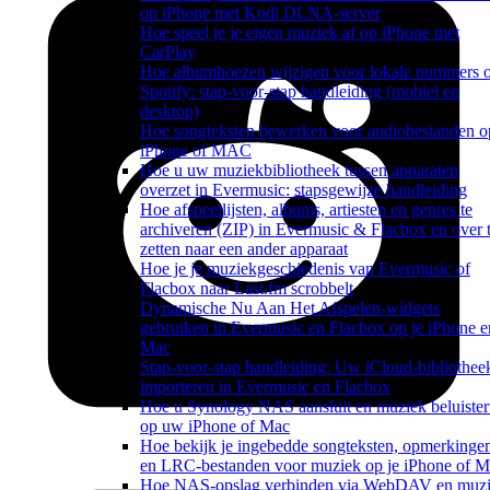
op iPhone met Kodi DLNA-server
Hoe speel je je eigen muziek af op iPhone met
CarPlay
Hoe albumhoezen wijzigen voor lokale nummers 
Spotify: stap-voor-stap handleiding (mobiel en
desktop)
Hoe songteksten bewerken voor audiobestanden o
iPhone of MAC
Hoe u uw muziekbibliotheek tussen apparaten
overzet in Evermusic: stapsgewijze handleiding
Hoe afspeellijsten, albums, artiesten en genres te
archiveren (ZIP) in Evermusic & Flacbox en over 
zetten naar een ander apparaat
Hoe je je muziekgeschiedenis van Evermusic of
Flacbox naar Last.fm scrobbelt
Dynamische Nu Aan Het Afspelen-widgets
gebruiken in Evermusic en Flacbox op je iPhone e
Mac
Stap-voor-stap handleiding: Uw iCloud-bibliothee
importeren in Evermusic en Flacbox
Hoe u Synology NAS aansluit en muziek beluister
op uw iPhone of Mac
Hoe bekijk je ingebedde songteksten, opmerkinge
en LRC-bestanden voor muziek op je iPhone of 
Hoe NAS-opslag verbinden via WebDAV en muz