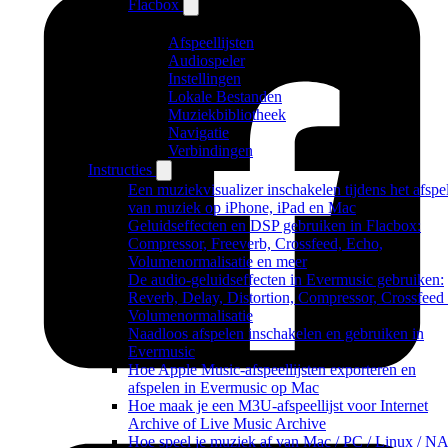
Flacbox
Afspeellijsten
Audiospeler
Instellingen
Lokale Bestanden
Muziekbibliotheek
Navigatie
Verbindingen
Instructies
Een muziekvisualizer inschakelen tijdens het afspe
van muziek op iPhone, iPad en Mac
Geluidseffecten en DSP gebruiken in Flacbox:
Compressor, Freeverb, Crossfeed, Echo,
Volumenormalisatie en meer
De audio-geluidseffecten in Evermusic gebruiken:
Reverb, Delay, Distortion, Compressor, Crossfeed
Volumenormalisatie
Naadloos afspelen inschakelen en gebruiken in
Evermusic
Hoe Apple Music-afspeellijsten exporteren en
afspelen in Evermusic op Mac
Hoe maak je een M3U-afspeellijst voor Internet
Archive of Live Music Archive
Hoe speel je muziek af van Mac / PC / Linux / N