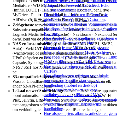
Dropbox · OneDrive · Box · MEGA · pCloud · Yandex Disk ·
Geluidseffecten en DSP gebruiken in Flacbo
MediaFire · WD My Cloud Home · TeraCLOUD
Compressor, Freeverb, Crossfeed, Echo,
(InfiniCLOUD) · HiDrive · IceDrive · Koofr · OpenDrive ·
Volumenormalisatie en meer
MyDrive · Put.io · Cloud Mail.ru · Internxt · Proton Drive ·
De audio-geluidseffecten in Evermusic
gebruiken: Reverb, Delay, Distortion,
AliDrive (阿里云盘) · Baidu Pan (百度网盘).
Compressor, Crossfeed en Volumenormalisa
Zelf-gehoste servers:
Plex · Jellyfin · Emby · Subsonic (en elk
Naadloos afspelen inschakelen en gebruiken
Subsonic-compatibele server — Airsonic, Funkwhale, Gonic,
Evermusic
Logitech Media Server, Ampache) · Navidrome · Nextcloud (e
Hoe Apple Music-afspeellijsten exporteren 
ownCloud via de gedeelde API) · Synology Drive · QNAP.
afspelen in Evermusic op Mac
NAS en bestandsdelingsprotocollen:
SMB (SMB1, SMB2,
Hoe maak je een M3U-afspeellijst voor
Auto) · WebDAV (HTTP / HTTPS) · FTP / FTPS · SFTP
Internet Archive of Live Music Archive
(wachtwoord of publieke-sleutelauthenticatie) · NFS · DLNA /
Hoe speel je muziek af van Mac / PC / Linux
UPnP (afspelen en downloaden). Werkt met Apple Time
NAS op iPhone met Kodi DLNA-server
Capsule, Synology, QNAP, WD My Cloud, elke Linux Samba 
Hoe speel je je eigen muziek af op iPhone m
NFS / SSH-host of een gedeelde map op je Mac of Windows-
CarPlay
pc.
Hoe albumhoezen wijzigen voor lokale
S3-compatibele objectopslag:
AWS S3, Backblaze B2,
nummers op Spotify: stap-voor-stap
Wasabi, Cloudflare R2, MinIO, DigitalOcean Spaces en elk
handleiding (mobiel en desktop)
ander S3-API-eindpunt.
Hoe songteksten bewerken voor
Lokaal netwerk ontdekking:
De sectie Beschikbare apparate
audiobestanden op iPhone of MAC
toont automatisch elke Bonjour / mDNS-service op je Wi-Fi —
Hoe u uw muziekbibliotheek tussen apparat
Plex, Jellyfin, Emby-servers, Synology, QNAP, AirPort-routers
overzet in Evermusic: stapsgewijze
met aangesloten schijven, Time Capsule — zodat je kunt tikken
handleiding
om verbinding te maken zonder een IP-adres in te typen.
Hoe afspeellijsten, albums, artiesten en genr