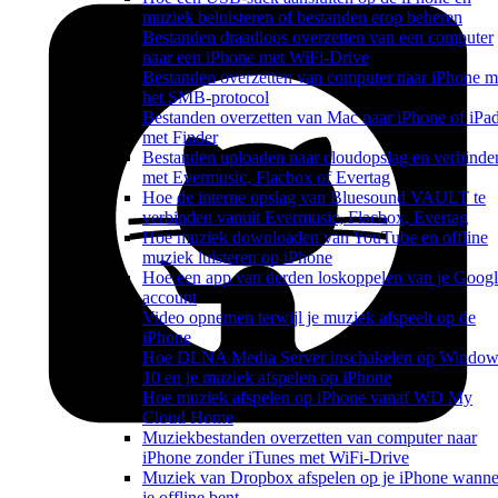
muziek beluisteren of bestanden erop beheren
Bestanden draadloos overzetten van een computer
naar een iPhone met WiFi-Drive
Bestanden overzetten van computer naar iPhone m
het SMB-protocol
Bestanden overzetten van Mac naar iPhone of iPa
met Finder
Bestanden uploaden naar cloudopslag en verbinde
met Evermusic, Flacbox of Evertag
Hoe de interne opslag van Bluesound VAULT te
verbinden vanuit Evermusic, Flacbox, Evertag
Hoe muziek downloaden van YouTube en offline
muziek luisteren op iPhone
Hoe een app van derden loskoppelen van je Googl
account
Video opnemen terwijl je muziek afspeelt op de
iPhone
Hoe DLNA Media Server inschakelen op Window
10 en je muziek afspelen op iPhone
Hoe muziek afspelen op iPhone vanaf WD My
Cloud Home
Muziekbestanden overzetten van computer naar
iPhone zonder iTunes met WiFi-Drive
Muziek van Dropbox afspelen op je iPhone wanne
je offline bent