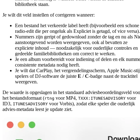
bibliotheek staan.
Je wilt dit veld instellen of corrigeren wanneer:
Een bestand het verkeerde label heeft (bijvoorbeeld een schone
radio-edit die per ongeluk als Expliciet is getagd, of vice versa).
Nummers zijn geript of gedownload zonder de tag en nu als Ni
aanstootgevend worden weergegeven, ook al bevatten ze
expliciete inhoud — noodzakelijk voor ouderlijke controles en
gedeelde familiebibliotheken om correct te werken.
Je een album voorbereidt voor indiening of delen en elk numm
consistente metadata nodig heeft.
Je wilt dat CarPlay, het vergrendelingsscherm, Apple Music-stij
spelers of DJ-software de juiste
E
/
C
-badge naast de tracktitel
weergeven.
De waarde is opgeslagen in het standaard adviesbeoordelingsveld voo
het bestandsformaat (
voor MP4,
voor
rtng
TXXX:ITUNESADVISORY
ID3,
voor Vorbis), zodat elke speler die ouderlijk
ITUNESADVISORY
advies-metadata leest je update ziet.