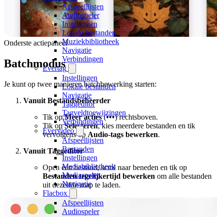
Afspeellijsten
Audiospeler
Instellingen
Lokale bestanden
Muziekbibliotheek
Onderste actiepaneel
Navigatie
Verbindingen
Batchmodus
Evertag
Instellingen
Je kunt op twee manieren batchbewerking starten:
Lokale bestanden
Navigatie
Vanuit Bestandsbeheerder
Taggeditor
Tagveldtoewijzingen
Tik op
Meer acties
(•••) rechtsboven.
Verbindingen
Tik op
Selecteren
, kies meerdere bestanden en tik
Evervideo
vervolgens op
Audio-tags bewerken
.
Afspeellijsten
Bestanden
Vanuit Taggeditor
Instellingen
Mediabibliotheek
Open een bestand, scrol naar beneden en tik op
Mediaspeler
Bestanden tegelijkertijd bewerken
om alle bestanden
Navigatie
uit dezelfde map te laden.
Flacbox
Afspeellijsten
Audiospeler