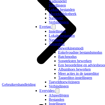
Audiospeler
Instellingen
Lokale bestanden
Muziekbibliotheek
Navigatie
Verbindingen
Evertag
Instellingen
Lokale bestanden
Navigatie
Taggeditor
Bewerkingsmodi
Enkelvoudige bestandsmodus
Batchmodus
Songteksten bewerken
Een beoordeling en adviesbeoor
Albumhoes bewerken
Meer acties in de taggeditor
Taggeditor-instellingen
Tagveldtoewijzingen
Gebruikershandleiding
Verbindingen
Evervideo
Afspeellijsten
Bestanden
Instellingen