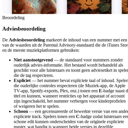
Beoordeling
Adviesbeoordeling
De
Adviesbeoordeling
markeert de inhoud van een nummer met een
van de waarden uit de Parental Advisory-standaard die de iTunes Stor
en de meeste muziekplatformen gebruiken:
Niet aanstootgevend
— de standaard voor nummers zonder
ouderlijk advies-informatie. Het bestand wordt behandeld als
geschikt voor alle luisteraars en toont geen adviesetiket in spele
die de tag respecteren.
Expliciet
— het nummer bevat expliciete taal of inhoud. Speler
die ouderlijke controles respecteren (de Muziek-app, de Apple
TV-app, Spotify-exports, Plex, enz.) tonen een
E
-badge naast 
titel en kunnen, wanneer restricties op het apparaat of account
zijn ingeschakeld, het nummer verbergen voor kinderprofielen
of weigeren het te spelen.
Schoon
— een gecensureerde of bewerkte versie van een ande
expliciete track. Spelers tonen een
C
-badge zodat luisteraars ee
schone edit kunnen onderscheiden van de originele expliciete
master, wat handig is wanneer beide versies in dezelfde