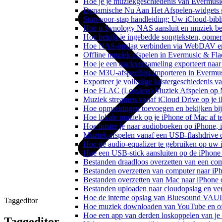
Hoe je je muziekgeschiedenis van Evermusic
Dynamische Nu Aan Het Afspelen-widgets g
Stap-voor-stap handleiding: Uw iCloud-bibl
Hoe u Synology NAS aansluit en muziek bel
Hoe bekijk je ingebedde songteksten, opme
Hoe NAS-opslag verbinden via WebDAV en m
Offline muziek afspelen in Evermusic & Fla
Hoe je een trackverzameling exporteert n
Hoe M3U-afspeellijst importeren in Evermu
Exporteer je volledige luistergeschiedenis 
Hoe FLAC (Lossless) Muziek Afspelen op 
Muziek streamen vanaf iCloud Drive op je 
Hoe opmerkingen toevoegen en bekijken bij
Hoe lokale muziek op je iPhone of Mac af t
Hoe luister je naar audioboeken op iPhone,
Muziek afspelen vanaf een USB-flashdrive
Hoe de audio-equalizer te gebruiken op uw
Hoe een USB-stick aansluiten op de iPhone 
Bestanden draadloos overzetten van een co
Bestanden overzetten van computer naar iP
Bestanden overzetten van Mac naar iPhone 
Bestanden uploaden naar cloudopslag en ve
Hoe de interne opslag van Bluesound VAULT
Taggeditor
Hoe muziek downloaden van YouTube en off
Hoe een app van derden loskoppelen van je
Taggeditor