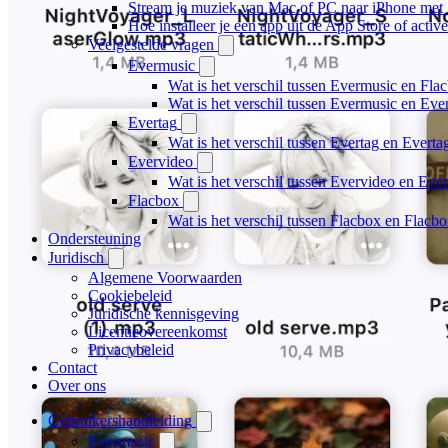
Stream je muziek van Mac of PC naar iPhone me
Hoe installeer je een app uit de App Store of acti
Veelgestelde vragen
Evermusic
Wat is het verschil tussen Evermusic en Fla
Wat is het verschil tussen Evermusic en Ev
Evertag
Wat is het verschil tussen Evertag en Evert
Evervideo
Wat is het verschil tussen Evervideo en Ev
Flacbox
Wat is het verschil tussen Flacbox en Flac
Ondersteuning
Juridisch
Algemene Voorwaarden
Cookiebeleid
Juridische kennisgeving
Licentieovereenkomst
Privacybeleid
Contact
Over ons
Gebruikershandleiding
Evermusic