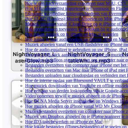
Hoe je een trackverzameling exporteert naar M3U, CS
Hoe M3U-afspeellijst importeren in Evermusic en Flacb
Exporteer je volledige luistergeschiedenis van Evermusi
Hoe FLAC (Lossless) Muziek Afspelen op Mijn iPhone
Muziek streamen vanaf iCloud Drive op je iPhone of Ma
Hoe opmerkingen toevoegen en bekijken bij je audiotra
Hoe lokale muziek op je iPhone of Mac af te spelen
Hoe luister je naar audioboeken op iPhone, iPad en Mac
Muziek afspelen vanaf een USB-flashdrive op iPhone m
Hoe de audio-equalizer te gebruiken op uw iPhone, iPa
Hoe een USB-stick aansluiten op de iPhone en muziek be
Bestanden draadloos overzetten van een computer naar 
Bestanden overzetten van computer naar iPhone met he
Bestanden overzetten van Mac naar iPhone of iPad met 
Bestanden uploaden naar cloudopslag en verbinden met 
Hoe de interne opslag van Bluesound VAULT te verbind
Hoe muziek downloaden van YouTube en offline muziek 
Hoe een app van derden loskoppelen van je Google-acc
Video opnemen terwijl je muziek afspeelt op de iPhone
Hoe DLNA Media Server inschakelen op Windows 10 en 
Hoe muziek afspelen op iPhone vanaf WD My Cloud 
Muziekbestanden overzetten van computer naar iPhone 
Muziek van Dropbox afspelen op je iPhone wanneer je of
Hoe ID3-tags bewerken op iPhone en Mac
Hoe lokale bestanden (iTunes-bestanden) af te spelen op