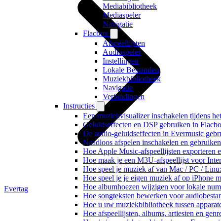
Mediabibliotheek
Mediaspeler
Navigatie
Flacbox
Afspeellijsten
Audiospeler
Instellingen
Lokale Bestanden
Muziekbibliotheek
Navigatie
Verbindingen
Instructies
Een muziekvisualizer inschakelen tijdens h
Geluidseffecten en DSP gebruiken in Flacb
De audio-geluidseffecten in Evermusic gebr
Naadloos afspelen inschakelen en gebruike
Hoe Apple Music-afspeellijsten exporteren 
Hoe maak je een M3U-afspeellijst voor Inte
Hoe speel je muziek af van Mac / PC / Li
Hoe speel je je eigen muziek af op iPhone 
Hoe albumhoezen wijzigen voor lokale numme
Evertag
Hoe songteksten bewerken voor audiobest
Hoe u uw muziekbibliotheek tussen apparate
Hoe afspeellijsten, albums, artiesten en gen