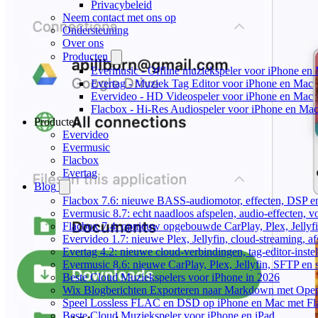
Privacybeleid
Neem contact met ons op
Ondersteuning
Over ons
Producten
Evermusic - Offline muziekspeler voor iPhone en
Evertag - Muziek Tag Editor voor iPhone en Mac
Evervideo - HD Videospeler voor iPhone en Mac
Flacbox - Hi-Res Audiospeler voor iPhone en Ma
Producten
Evervideo
Evermusic
Flacbox
Evertag
Blog
Flacbox 7.6: nieuwe BASS-audiomotor, effecten, DSP en
Evermusic 8.7: echt naadloos afspelen, audio-effecten, 
Flacbox 7.4: opnieuw opgebouwde CarPlay, Plex, Jellyfi
Evervideo 1.7: nieuwe Plex, Jellyfin, cloud-streaming, a
Evertag 4.2: nieuwe cloud-verbindingen, tag-editor-instel
Evermusic 8.6: nieuwe CarPlay, Plex, Jellyfin, SFTP en 
Beste Cloud Muziekspelers voor iPhone in 2026
Wix Blogberichten Exporteren naar Markdown met Ope
Speel Lossless FLAC en DSD op iPhone en Mac met Fl
Beste Cloud Muziekspeler voor iPhone en iPad