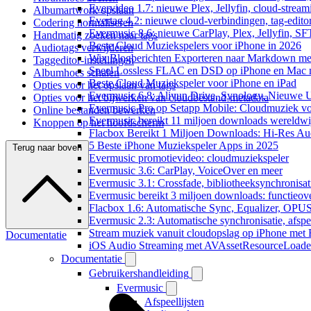
Evervideo 1.7: nieuwe Plex, Jellyfin, cloud-stream
Albumartwork opslaan
Evertag 4.2: nieuwe cloud-verbindingen, tag-editor
Codering normaliseren
Evermusic 8.6: nieuwe CarPlay, Plex, Jellyfin, SF
Handmatig zoeken naar tags
Beste Cloud Muziekspelers voor iPhone in 2026
Audiotags verwijderen
Wix Blogberichten Exporteren naar Markdown m
Taggeditor-instellingen
Speel Lossless FLAC en DSD op iPhone en Mac 
Albumhoes schalen
Beste Cloud Muziekspeler voor iPhone en iPad
Opties voor het opslaan van tags
Evermusic 6.8: Aliyun Drive, Synology, Nieuwe UI
Opties voor het bijwerken van cloudbestand-metadata
Evermusic Pro op Setapp Mobile: Cloudmuziek v
Online bestanden bewerken
Evermusic bereikt 11 miljoen downloads wereldwi
Knoppen op het hoofdscherm
Flacbox Bereikt 1 Miljoen Downloads: Hi-Res Au
5 Beste iPhone Muziekspeler Apps in 2025
Terug naar boven
Evermusic promotievideo: cloudmuziekspeler
Evermusic 3.6: CarPlay, VoiceOver en meer
Evermusic 3.1: Crossfade, bibliotheeksynchronisat
Evermusic bereikt 3 miljoen downloads: functieove
Flacbox 1.6: Automatische Sync, Equalizer, OPU
Evermusic 2.3: Automatische synchronisatie, afspee
Stream muziek vanuit cloudopslag op iPhone met
Documentatie
iOS Audio Streaming met AVAssetResourceLoade
Documentatie
Gebruikershandleiding
Evermusic
Afspeellijsten