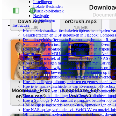
Instellingen
Lokale Bestanden
Muziekbibliotheek
Navigatie
Verbindingen
Instructies
Een muziekvisualizer inschakelen tijdens het afspelen v
Geluidseffecten en DSP gebruiken in Flacbox: Compress
De audio-geluidseffecten in Evermusic gebruiken: Rever
Naadloos afspelen inschakelen en gebruiken in Evermus
Hoe Apple Music-afspeellijsten exporteren en afspelen 
Hoe maak je een M3U-afspeellijst voor Internet Archive
Hoe speel je muziek af van Mac / PC / Linux / NAS o
Hoe speel je je eigen muziek af op iPhone met CarPlay
Hoe albumhoezen wijzigen voor lokale nummers op Spotif
Hoe songteksten bewerken voor audiobestanden op iP
Hoe u uw muziekbibliotheek tussen apparaten overzet in
Hoe afspeellijsten, albums, artiesten en genres te archiv
Hoe je je muziekgeschiedenis van Evermusic of Flacbox 
Dynamische Nu Aan Het Afspelen-widgets gebruiken in 
Stap-voor-stap handleiding: Uw iCloud-bibliotheek impo
Hoe u Synology NAS aansluit en muziek beluistert op 
Hoe bekijk je ingebedde songteksten, opmerkingen en 
Hoe NAS-opslag verbinden via WebDAV en muziek luist
Offline muziek afspelen in Evermusic & Flacbox: downlo