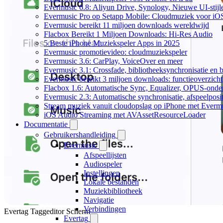
Evermusic 6.8: Aliyun Drive, Synology, Nieuwe UI-stijl
Evermusic Pro op Setapp Mobile: Cloudmuziek voor iO
Evermusic bereikt 11 miljoen downloads wereldwijd
Flacbox Bereikt 1 Miljoen Downloads: Hi-Res Audio
5 Beste iPhone Muziekspeler Apps in 2025
Evermusic promotievideo: cloudmuziekspeler
Evermusic 3.6: CarPlay, VoiceOver en meer
Evermusic 3.1: Crossfade, bibliotheeksynchronisatie en 
Evermusic bereikt 3 miljoen downloads: functieoverzicht
Flacbox 1.6: Automatische Sync, Equalizer, OPUS-onde
Evermusic 2.3: Automatische synchronisatie, afspeelposit
Stream muziek vanuit cloudopslag op iPhone met Everm
iOS Audio Streaming met AVAssetResourceLoader
Documentatie
Gebruikershandleiding
Evermusic
Afspeellijsten
Audiospeler
Instellingen
Lokale bestanden
Muziekbibliotheek
Navigatie
Verbindingen
Evertag Taggeditor Scherm
Evertag