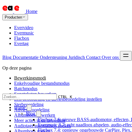
Home
Producten
Evervideo
Evermusic
Flacbox
Evertag
Blog
Documentatie
Ondersteuning
Juridisch
Contact
Over ons
Op deze pagina
Bewerkingsmodi
Enkelvoudige bestandsmodus
Batchmodus
Songteksten bewerken
CTRL K
Een beoordeling en adviesbeoordeling instellen
Sterbeoordeling
Home
Adviesbeoordeling
Blog
Albumhoes bewerken
Flacbox 7.6: nieuwe BASS-audiomotor, effecten, 
Meer acties in de taggeditor
Evermusic 8.7: echt naadloos afspelen, audio-effe
Audiotags automatisch zoeken
Flacbox 7.4: opnieuw opgebouwde CarPlay, Plex, J
Albumhoes zoeken