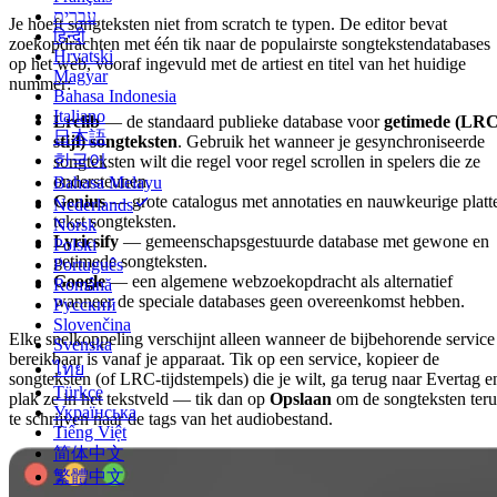
עברית
Je hoeft songteksten niet from scratch te typen. De editor bevat
हिन्दी
zoekopdrachten met één tik naar de populairste songtekstendatabases
Hrvatski
op het web, vooraf ingevuld met de artiest en titel van het huidige
Magyar
nummer:
Bahasa Indonesia
Italiano
Lrclib
— de standaard publieke database voor
getimede (LRC
日本語
stijl) songteksten
. Gebruik het wanneer je gesynchroniseerde
한국어
songteksten wilt die regel voor regel scrollen in spelers die ze
ondersteunen.
Bahasa Melayu
Genius
— grote catalogus met annotaties en nauwkeurige platt
Nederlands
tekst songteksten.
Norsk
Lyricsify
— gemeenschapsgestuurde database met gewone en
Polski
getimede songteksten.
Português
Google
— een algemene webzoekopdracht als alternatief
Română
wanneer de speciale databases geen overeenkomst hebben.
Русский
Slovenčina
Elke snelkoppeling verschijnt alleen wanneer de bijbehorende service
Svenska
bereikbaar is vanaf je apparaat. Tik op een service, kopieer de
ไทย
songteksten (of LRC-tijdstempels) die je wilt, ga terug naar Evertag e
Türkçe
plak ze in het tekstveld — tik dan op
Opslaan
om de songteksten ter
Українська
te schrijven naar de tags van het audiobestand.
Tiếng Việt
简体中文
繁體中文