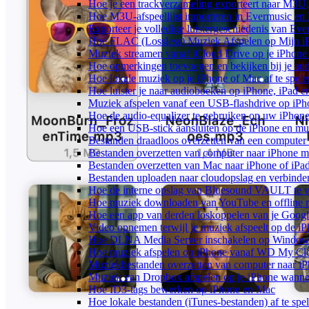
Hoe je een trackverzameling exporteert naar M3
Hoe M3U-afspeellijst importeren in Evermusic en
Exporteer je volledige luistergeschiedenis van Ev
Hoe FLAC (Lossless) Muziek Afspelen op Mijn i
Muziek streamen vanaf iCloud Drive op je iPhone
Hoe opmerkingen toevoegen en bekijken bij je au
Hoe lokale muziek op je iPhone of Mac af te spele
Hoe luister je naar audioboeken op iPhone, iPad 
Muziek afspelen vanaf een USB-flashdrive op iP
Hoe de audio-equalizer te gebruiken op uw iPhon
Hoe een USB-stick aansluiten op de iPhone en muz
Bestanden draadloos overzetten van een computer
Bestanden overzetten van computer naar iPhone m
Bestanden overzetten van Mac naar iPhone of iPa
Bestanden uploaden naar cloudopslag en verbinde
Hoe de interne opslag van Bluesound VAULT te v
Hoe muziek downloaden van YouTube en offline m
Hoe een app van derden loskoppelen van je Googl
Video opnemen terwijl je muziek afspeelt op de i
Hoe DLNA Media Server inschakelen op Windows 
Hoe muziek afspelen op iPhone vanaf WD My C
Muziekbestanden overzetten van computer naar i
Muziek van Dropbox afspelen op je iPhone wanneer
Hoe ID3-tags bewerken op iPhone en Mac
Hoe lokale bestanden (iTunes-bestanden) af te spe