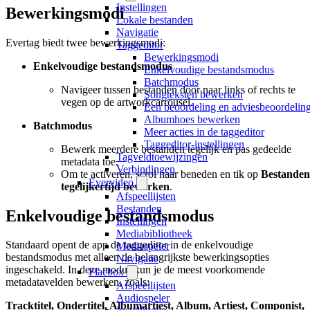
Instellingen
Bewerkingsmodi
Lokale bestanden
Navigatie
Evertag biedt twee bewerkingsmodi:
Taggeditor
Bewerkingsmodi
Enkelvoudige bestandsmodus
Enkelvoudige bestandsmodus
Batchmodus
Navigeer tussen bestanden door naar links of rechts te
Songteksten bewerken
vegen op de artworkcarrousel.
Een beoordeling en adviesbeoordeling 
Albumhoes bewerken
Batchmodus
Meer acties in de taggeditor
Taggeditor-instellingen
Bewerk meerdere bestanden tegelijk en pas gedeelde
Tagveldtoewijzingen
metadata toe.
Verbindingen
Om te activeren, scrol naar beneden en tik op
Bestanden
Evervideo
tegelijkertijd bewerken
.
Afspeellijsten
Bestanden
Enkelvoudige bestandsmodus
Instellingen
Mediabibliotheek
Standaard opent de app de taggeditor in de enkelvoudige
Mediaspeler
bestandsmodus met alleen de belangrijkste bewerkingsopties
Navigatie
ingeschakeld. In deze modus kun je de meest voorkomende
Flacbox
metadatavelden bewerken, zoals:
Afspeellijsten
Audiospeler
Tracktitel, Ondertitel, Albumartiest, Album, Artiest, Componist,