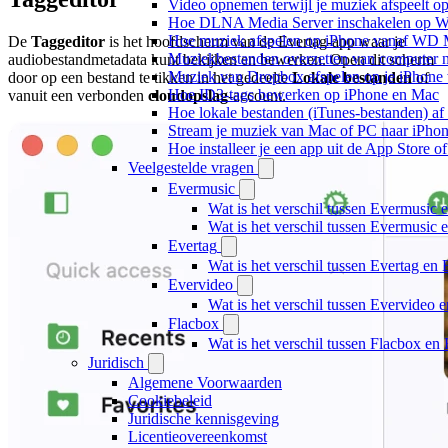
Video opnemen terwijl je muziek afspeelt o
Hoe DLNA Media Server inschakelen op Wi
Hoe muziek afspelen op iPhone vanaf WD
De
Taggeditor
is het hoofdscherm van de Evertag-app waar je
Muziekbestanden overzetten van computer n
audiobestandmetadata kunt bekijken en bewerken. Open dit scherm
Muziek van Dropbox afspelen op je iPhone w
door op een bestand te tikken in het gedeelte
Lokale bestanden
of
Hoe ID3-tags bewerken op iPhone en Mac
vanuit een verbonden
cloudopslag
-account.
Hoe lokale bestanden (iTunes-bestanden) af 
Stream je muziek van Mac of PC naar iPh
Hoe installeer je een app uit de App Store 
Veelgestelde vragen
Evermusic
Wat is het verschil tussen Evermusic 
Wat is het verschil tussen Evermusic
Evertag
Wat is het verschil tussen Evertag e
Evervideo
Wat is het verschil tussen Evervideo
Flacbox
Wat is het verschil tussen Flacbox e
Juridisch
Algemene Voorwaarden
Cookiebeleid
Juridische kennisgeving
Licentieovereenkomst