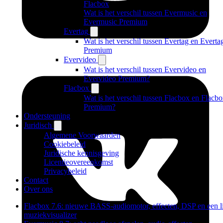
Flacbox
Wat is het verschil tussen Evermusic en
Evermusic Premium
Evertag
Wat is het verschil tussen Evertag en Everta
Premium
Evervideo
Wat is het verschil tussen Evervideo en
Evervideo Premium?
Flacbox
Wat is het verschil tussen Flacbox en Flacb
Premium?
Ondersteuning
Juridisch
Algemene Voorwaarden
Cookiebeleid
Juridische kennisgeving
Licentieovereenkomst
Privacybeleid
Contact
Over ons
Flacbox 7.6: nieuwe BASS-audiomotor, effecten, DSP en een l
muziekvisualizer