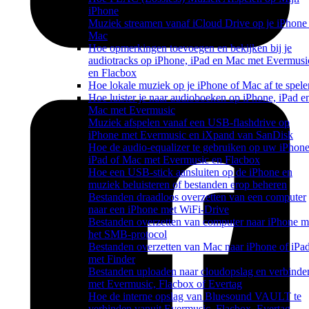
iPhone
Muziek streamen vanaf iCloud Drive op je iPhone
Mac
Hoe opmerkingen toevoegen en bekijken bij je
audiotracks op iPhone, iPad en Mac met Evermusi
en Flacbox
Hoe lokale muziek op je iPhone of Mac af te spele
Hoe luister je naar audioboeken op iPhone, iPad e
Mac met Evermusic
Muziek afspelen vanaf een USB-flashdrive op
iPhone met Evermusic en iXpand van SanDisk
Hoe de audio-equalizer te gebruiken op uw iPhone
iPad of Mac met Evermusic en Flacbox
Hoe een USB-stick aansluiten op de iPhone en
muziek beluisteren of bestanden erop beheren
Bestanden draadloos overzetten van een computer
naar een iPhone met WiFi-Drive
Bestanden overzetten van computer naar iPhone m
het SMB-protocol
Bestanden overzetten van Mac naar iPhone of iPa
met Finder
Bestanden uploaden naar cloudopslag en verbinde
met Evermusic, Flacbox of Evertag
Hoe de interne opslag van Bluesound VAULT te
verbinden vanuit Evermusic, Flacbox, Evertag