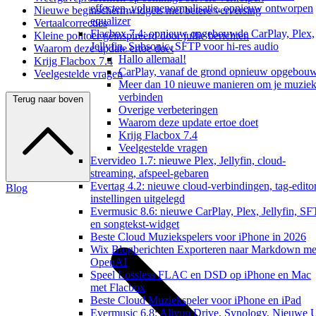
effecten, volumenormalisatie, opnieuw ontworpen
Nieuwe beginschermwidgets met betere verversing
equalizer
Vertaalcorrecties
Flacbox 7.4: opnieuw opgebouwde CarPlay, Plex,
Kleine politoer geïnspireerd door jullie berichten
Jellyfin, Subsonic, SFTP voor hi-res audio
Waarom deze update ertoe doet
Hallo allemaal!
Krijg Flacbox 7.4
CarPlay, vanaf de grond opnieuw opgebou
Veelgestelde vragen
Meer dan 10 nieuwe manieren om je muziek
verbinden
Terug naar boven
Overige verbeteringen
Waarom deze update ertoe doet
Krijg Flacbox 7.4
Veelgestelde vragen
Evervideo 1.7: nieuwe Plex, Jellyfin, cloud-
streaming, afspeel-gebaren
Evertag 4.2: nieuwe cloud-verbindingen, tag-edito
Blog
instellingen uitgelegd
Evermusic 8.6: nieuwe CarPlay, Plex, Jellyfin, S
en songtekst-widget
Beste Cloud Muziekspelers voor iPhone in 2026
Wix Blogberichten Exporteren naar Markdown me
OpenAI
Speel Lossless FLAC en DSD op iPhone en Mac
met Flacbox
Beste Cloud Muziekspeler voor iPhone en iPad
Evermusic 6.8: Aliyun Drive, Synology, Nieuwe 