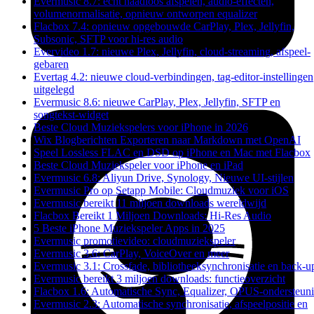
Evermusic 8.7: echt naadloos afspelen, audio-effecten,
volumenormalisatie, opnieuw ontworpen equalizer
Flacbox 7.4: opnieuw opgebouwde CarPlay, Plex, Jellyfin,
Subsonic, SFTP voor hi-res audio
Evervideo 1.7: nieuwe Plex, Jellyfin, cloud-streaming, afspeel-
gebaren
Evertag 4.2: nieuwe cloud-verbindingen, tag-editor-instellingen
uitgelegd
Evermusic 8.6: nieuwe CarPlay, Plex, Jellyfin, SFTP en
songtekst-widget
Beste Cloud Muziekspelers voor iPhone in 2026
Wix Blogberichten Exporteren naar Markdown met OpenAI
Speel Lossless FLAC en DSD op iPhone en Mac met Flacbox
Beste Cloud Muziekspeler voor iPhone en iPad
Evermusic 6.8: Aliyun Drive, Synology, Nieuwe UI-stijlen
Evermusic Pro op Setapp Mobile: Cloudmuziek voor iOS
Evermusic bereikt 11 miljoen downloads wereldwijd
Flacbox Bereikt 1 Miljoen Downloads: Hi-Res Audio
5 Beste iPhone Muziekspeler Apps in 2025
Evermusic promotievideo: cloudmuziekspeler
Evermusic 3.6: CarPlay, VoiceOver en meer
Evermusic 3.1: Crossfade, bibliotheeksynchronisatie en back-u
Evermusic bereikt 3 miljoen downloads: functieoverzicht
Flacbox 1.6: Automatische Sync, Equalizer, OPUS-ondersteun
Evermusic 2.3: Automatische synchronisatie, afspeelpositie en