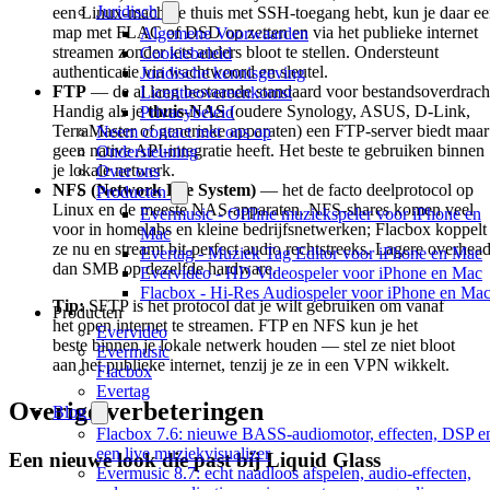
Juridisch
een Linux-machine thuis met SSH-toegang hebt, kun je daar e
map met FLAC of DSD op zetten en via het publieke internet
Algemene Voorwaarden
streamen zonder iets anders bloot te stellen. Ondersteunt
Cookiebeleid
authenticatie via wachtwoord en sleutel.
Juridische kennisgeving
FTP
— de al lang bestaande standaard voor bestandsoverdrach
Licentieovereenkomst
Handig als je
thuis-NAS
(oudere Synology, ASUS, D-Link,
Privacybeleid
TerraMaster of generieke apparaten) een FTP-server biedt maar
Neem contact met ons op
geen native API-integratie heeft. Het beste te gebruiken binnen
Ondersteuning
je lokale netwerk.
Over ons
NFS (Network File System)
— het de facto deelprotocol op
Producten
Linux en de meeste NAS-apparaten. NFS-shares komen veel
Evermusic - Offline muziekspeler voor iPhone en
voor in homelabs en kleine bedrijfsnetwerken; Flacbox koppelt
Mac
ze nu en streamt bit-perfect audio rechtstreeks. Lagere overhea
Evertag - Muziek Tag Editor voor iPhone en Mac
dan SMB op dezelfde hardware.
Evervideo - HD Videospeler voor iPhone en Mac
Flacbox - Hi-Res Audiospeler voor iPhone en Ma
Tip:
SFTP is het protocol dat je wilt gebruiken om vanaf
Producten
het open internet te streamen. FTP en NFS kun je het
Evervideo
beste binnen je lokale netwerk houden — stel ze niet bloot
Evermusic
aan het publieke internet, tenzij je ze in een VPN wikkelt.
Flacbox
Evertag
Overige verbeteringen
Blog
Flacbox 7.6: nieuwe BASS-audiomotor, effecten, DSP e
een live muziekvisualizer
Een nieuwe look die past bij Liquid Glass
Evermusic 8.7: echt naadloos afspelen, audio-effecten,