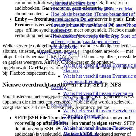
community-fork van Emby). Verwerkt muziek, films, tv en
wanneer je offline bent
audioboeken. Geen accounts, geen telemetrie, geen
Hoe ID3-tags bewerken op iPhone en Mac
abonnementen.
Hoe lokale bestanden (iTunes-bestanden) af 
Emby
—
freemium
mediaserver. De kernserver is gratis;
Emb
spelen op mijn iPhone
Premiere
is een eenmalige of jaarlijkse aankoop die mobiele
Stream je muziek van Mac of PC naar iPho
apps, offline synchronisatie en meer ontgrendelt. Flacbox maak
met SMB
verbinding met zowel gratis als Premiere-bibliotheken.
Hoe installeer je een app uit de App Store of
activeer je in-app aankopen met een
Welke server je ook gebruikt, Flacbox streamt je volledige collectie 
promotiecode
albums, artiesten, afspeellijsten, genres en ingesloten artwork — met
Veelgestelde vragen
bit-perfect uitvoer naar USB DAC’s, de 10-bands equalizer, crossfade
Evermusic
en gapless weergave, AirPlay, Chromecast en de opnieuw
Wat is het verschil tussen Evermusic 
opgebouwde
CarPlay
-ervaring. Je server houdt de luistergeschiedeni
Flacbox
bij; Flacbox respecteert die.
Wat is het verschil tussen Evermusic 
Evermusic Premium
Nieuwe overdrachtsmethoden: FTP, SFTP, NFS
Evertag
Wat is het verschil tussen Evertag en
Voor luisteraars met aangepaste servers, homelabs of generieke NAS-
Evertag Premium
apparaten die niet met een verzorgde mobiele app worden geleverd,
Evervideo
voegt Flacbox 7.4 drie klassieke netwerkprotocollen toe:
Wat is het verschil tussen Evervideo e
Evervideo Premium?
SFTP (SSH File Transfer Protocol)
— het juiste antwoord
Flacbox
voor
veilig op afstand streamen vanaf je eigen server
. SFTP
Wat is het verschil tussen Flacbox en
draait bovenop SSH, dus de hele overdracht (authenticatie en
Flacbox Premium?
audiodata) is versleuteld. Als je een VPS, dedicated server of