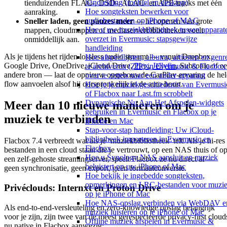
handleiding (mobiel en desktop)
tienduizenden FLAC-, DSD-, ALAC- en APE-tracks met één
Hoe songteksten bewerken voor
aanraking.
audiobestanden op iPhone of MAC
Sneller laden, geen pauzes meer
— het openen van grote
Hoe u uw muziekbibliotheek tussen apparat
mappen, cloudmappen of mediaserverbibliotheken voelt
overzet in Evermusic: stapsgewijze
onmiddellijk aan.
handleiding
Als je tijdens het rijden lossless audio streamt — vanuit Dropbox,
Hoe afspeellijsten, albums, artiesten en genr
Google Drive, OneDrive, iCloud Drive,
Plex
,
Jellyfin
, Subsonic of e
te archiveren (ZIP) in Evermusic & Flacbox
andere bron — laat de opnieuw opgebouwde CarPlay-ervaring de hel
over te zetten naar een ander apparaat
flow aanvoelen alsof hij oorspronkelijk in de auto hoort.
Hoe je je muziekgeschiedenis van Evermusi
of Flacbox naar Last.fm scrobbelt
Dynamische Nu Aan Het Afspelen-widgets
Meer dan 10 nieuwe manieren om je
gebruiken in Evermusic en Flacbox op je
muziek te verbinden
iPhone en Mac
Stap-voor-stap handleiding: Uw iCloud-
bibliotheek importeren in Evermusic en
Flacbox 7.4 verbreedt wat als je ‘muziekbibliotheek’ telt. Als je hi-res
Flacbox
bestanden in een cloud staan die je vertrouwt, op een NAS thuis of o
Hoe u Synology NAS aansluit en muziek
een zelf-gehoste streamingserver, speelt Flacbox ze nu direct af —
beluistert op uw iPhone of Mac
geen synchronisatie, geen export, geen formaatconversie.
Hoe bekijk je ingebedde songteksten,
opmerkingen en LRC-bestanden voor muzi
Privéclouds: Internxt en Proton Drive
op je iPhone of Mac
Hoe NAS-opslag verbinden via WebDAV e
Als end-to-end-versleuteling en zero-knowledge opslag belangrijk
muziek luisteren op je iPhone of Mac
voor je zijn, zijn twee van de meest gerespecteerde privacy-first cloud
Offline muziek afspelen in Evermusic &
nu native in Flacbox aanwezig: