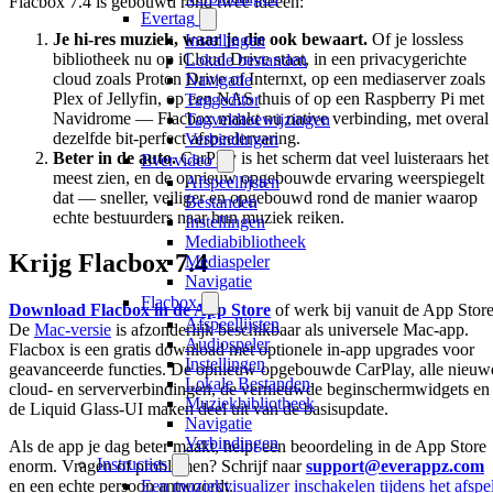
Flacbox 7.4 is gebouwd rond twee ideeën:
Evertag
Je hi-res muziek, waar je die ook bewaart.
Of je lossless
Instellingen
bibliotheek nu op iCloud Drive staat, in een privacygerichte
Lokale bestanden
cloud zoals Proton Drive of Internxt, op een mediaserver zoals
Navigatie
Plex of Jellyfin, op een NAS thuis of op een Raspberry Pi met
Taggeditor
Navidrome — Flacbox maakt nu native verbinding, met overal
Tagveldtoewijzingen
dezelfde bit-perfect afspeelervaring.
Verbindingen
Beter in de auto.
CarPlay is het scherm dat veel luisteraars het
Evervideo
meest zien, en de opnieuw opgebouwde ervaring weerspiegelt
Afspeellijsten
dat — sneller, veiliger en opgebouwd rond de manier waarop
Bestanden
echte bestuurders naar hun muziek reiken.
Instellingen
Mediabibliotheek
Krijg Flacbox 7.4
Mediaspeler
Navigatie
Flacbox
Download Flacbox in de App Store
of werk bij vanuit de App Store
Afspeellijsten
De
Mac-versie
is afzonderlijk beschikbaar als universele Mac-app.
Audiospeler
Flacbox is een gratis download met optionele in-app upgrades voor
Instellingen
geavanceerde functies. De opnieuw opgebouwde CarPlay, alle nieuw
Lokale Bestanden
cloud- en serververbindingen, de vernieuwde beginschermwidgets en
Muziekbibliotheek
de Liquid Glass-UI maken deel uit van de basisupdate.
Navigatie
Verbindingen
Als de app je dag beter maakt, helpt een beoordeling in de App Store
Instructies
enorm. Vragen of problemen? Schrijf naar
support@everappz.com
Een muziekvisualizer inschakelen tijdens het afspe
en een echte persoon antwoordt.