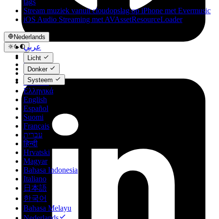
tags
Stream muziek vanuit cloudopslag op iPhone met Evermusic
iOS Audio Streaming met AVAssetResourceLoader
Nederlands
عربي
Català
Licht
Čeština
Donker
Dansk
Systeem
Deutsch
Ελληνικά
English
Español
Suomi
Français
עברית
हिन्दी
Hrvatski
Magyar
Bahasa Indonesia
Italiano
日本語
한국어
Bahasa Melayu
Nederlands