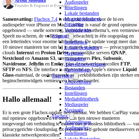
Artem Meleshko
Audiospeler
Founder & Engineer at Everappz
Instellingen
Lokale bestanden
Muziekbibliotheek
Samenvatting:
Flacbox 7.4
is een grote release voor de hi-res
Navigatie
audiospeler voor iPhone en Mac. CarPlay is vanaf de grond opnieuw
Verbindingen
opgebouwd — snelle sortering, meerdere kleurthema’s, een vernieuw
Speelt nu-scherm, de volledige afspeelwachtrij in één oogopslag en
Evertag
een letterindex voor enorme bibliotheken. De update voegt meer dan
Instellingen
10 nieuwe manieren toe om bij je muziek te komen — privacygericht
Lokale bestanden
clouds
Internxt
en
Proton Drive
, persoonlijke servers
QNAP
,
Navigatie
Nextcloud
en
Amazon S3
, streamingservers
Plex
,
Subsonic
,
Taggeditor
Navidrome
,
Jellyfin
en
Emby
, plus de netwerkprotocollen
FTP
,
Tagveldtoewijzingen
SFTP
en
NFS
. De interface is afgestemd op Apple’s nieuwe
Liquid
Verbindingen
Glass
-materiaal, de onderliggende netwerkbibliotheken zijn sterker en
Evervideo
beginschermwidgets vernieuwen betrouwbaarder.
Afspeellijsten
Bestanden
Instellingen
Hallo allemaal!
Mediabibliotheek
Mediaspeler
Navigatie
Er is een grote Flacbox-update beschikbaar. We hebben CarPlay vana
Flacbox
nul opnieuw opgebouwd en meer dan tien nieuwe manieren
Afspeellijsten
toegevoegd om verbinding te maken met je lossless bibliotheek — va
Audiospeler
privacygerichte cloudopslag tot populaire zelf-gehoste mediaservers e
Instellingen
klassieke netwerkprotocollen.
Lokale Bestanden