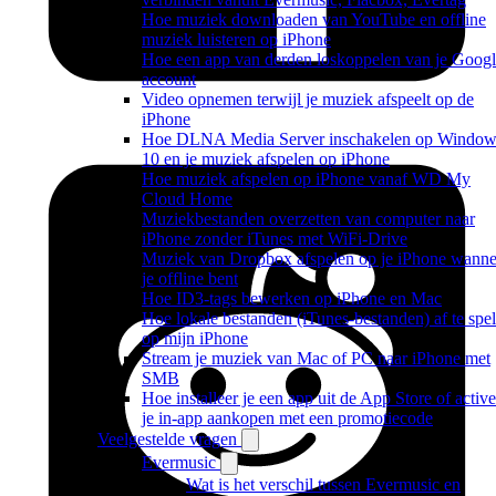
Hoe muziek downloaden van YouTube en offline
muziek luisteren op iPhone
Hoe een app van derden loskoppelen van je Googl
account
Video opnemen terwijl je muziek afspeelt op de
iPhone
Hoe DLNA Media Server inschakelen op Window
10 en je muziek afspelen op iPhone
Hoe muziek afspelen op iPhone vanaf WD My
Cloud Home
Muziekbestanden overzetten van computer naar
iPhone zonder iTunes met WiFi-Drive
Muziek van Dropbox afspelen op je iPhone wanne
je offline bent
Hoe ID3-tags bewerken op iPhone en Mac
Hoe lokale bestanden (iTunes-bestanden) af te spe
op mijn iPhone
Stream je muziek van Mac of PC naar iPhone met
SMB
Hoe installeer je een app uit de App Store of active
je in-app aankopen met een promotiecode
Veelgestelde vragen
Evermusic
Wat is het verschil tussen Evermusic en