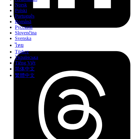
Norsk
Polski
Português
Română
Русский
Slovenčina
Svenska
ไทย
Türkçe
Українська
Tiếng Việt
简体中文
繁體中文