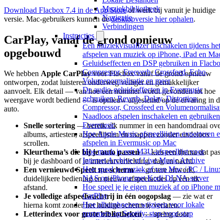
Muziekbibliotheek
Download Flacbox 7.4 in de App Store
of werk bij vanuit je huidige
Navigatie
versie. Mac-gebruikers kunnen de
desktopversie hier ophalen
.
Verbindingen
Instructies
CarPlay, vanaf de grond opnieuw
Een muziekvisualizer inschakelen tijdens he
opgebouwd
afspelen van muziek op iPhone, iPad en Ma
Geluidseffecten en DSP gebruiken in Flacbo
Compressor, Freeverb, Crossfeed, Echo,
We hebben
Apple CarPlay
voor Flacbox vanaf de grond opnieuw
Volumenormalisatie en meer
ontworpen, zodat luisteren onderweg veiliger en gemakkelijker
De audio-geluidseffecten in Evermusic
aanvoelt. Elk detail — van hoe een nummer wordt gevonden tot hoe
gebruiken: Reverb, Delay, Distortion,
weergave wordt bediend — is opnieuw afgestemd op de ervaring in 
Compressor, Crossfeed en Volumenormalisa
auto.
Naadloos afspelen inschakelen en gebruiken
Evermusic
Snelle sortering
— bereik elk nummer in een handomdraai ove
Hoe Apple Music-afspeellijsten exporteren 
albums, artiesten, afspeellijsten en mappen zonder eindeloos
afspelen in Evermusic op Mac
scrollen.
Hoe maak je een M3U-afspeellijst voor
Kleurthema’s die bij je auto passen
— kies een thema dat pas
Internet Archive of Live Music Archive
bij je dashboard of je interieurverlichting, dag en nacht.
Hoe speel je muziek af van Mac / PC / Linux
Een vernieuwd Speelt nu-scherm
— grotere artwork,
NAS op iPhone met Kodi DLNA-server
duidelijkere bediening en nieuwe afspeelacties op één tik
Hoe speel je je eigen muziek af op iPhone m
afstand.
CarPlay
Je volledige afspeelwachtrij in één oogopslag
— zie wat er
Hoe albumhoezen wijzigen voor lokale
hierna komt zonder het huidige scherm te verlaten.
nummers op Spotify: stap-voor-stap
Letterindex voor grote bibliotheken
— spring door