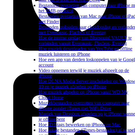
Bestanden overzetten van computer naar iPhone m
het SMB-protocol
Bestanden overzetten van Mac naar iPhone of iPa
met Finder
Bestanden uploaden naar cloudopslag en verbinde
met Evermusic, Flacbox of Evertag
Hoe de interne opslag van Bluesound VAULT te
verbinden vanuit Evermusic, Flacbox, Evertag
Hoe muziek downloaden van YouTube en offline
muziek luisteren op iPhone
Hoe een app van derden loskoppelen van je Googl
account
Video opnemen terwijl je muziek afspeelt op de
iPhone
Hoe DLNA Media Server inschakelen op Window
10 en je muziek afspelen op iPhone
Hoe muziek afspelen op iPhone vanaf WD My
Cloud Home
Muziekbestanden overzetten van computer naar
iPhone zonder iTunes met WiFi-Drive
Muziek van Dropbox afspelen op je iPhone wanne
je offline bent
Hoe ID3-tags bewerken op iPhone en Mac
Hoe lokale bestanden (iTunes-bestanden) af te spe