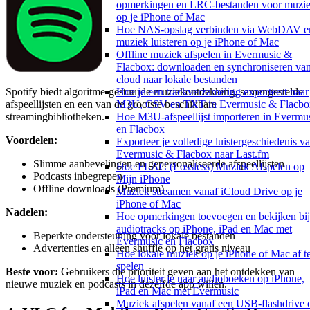
opmerkingen en LRC-bestanden voor muzi
op je iPhone of Mac
Hoe NAS-opslag verbinden via WebDAV e
muziek luisteren op je iPhone of Mac
Offline muziek afspelen in Evermusic &
Flacbox: downloaden en synchroniseren va
cloud naar lokale bestanden
Hoe je een trackverzameling exporteert naar
Spotify biedt algoritme-gestuurde muziekontdekking, samengestelde
M3U, CSV en TXT in Evermusic & Flacbo
afspeellijsten en een van de grootste beschikbare
Hoe M3U-afspeellijst importeren in Evermu
streamingbibliotheken.
en Flacbox
Voordelen:
Exporteer je volledige luistergeschiedenis v
Evermusic & Flacbox naar Last.fm
Slimme aanbevelingen en gepersonaliseerde afspeellijsten
Hoe FLAC (Lossless) Muziek Afspelen op
Podcasts inbegrepen
Mijn iPhone
Offline downloads (Premium)
Muziek streamen vanaf iCloud Drive op je
iPhone of Mac
Nadelen:
Hoe opmerkingen toevoegen en bekijken bij
audiotracks op iPhone, iPad en Mac met
Beperkte ondersteuning voor lokale bestanden
Evermusic en Flacbox
Advertenties en alleen shuffle op het gratis niveau
Hoe lokale muziek op je iPhone of Mac af t
spelen
Beste voor:
Gebruikers die prioriteit geven aan het ontdekken van
Hoe luister je naar audioboeken op iPhone,
nieuwe muziek en podcasts in dezelfde app willen.
iPad en Mac met Evermusic
Muziek afspelen vanaf een USB-flashdrive 