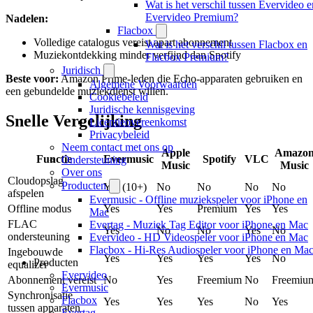
Wat is het verschil tussen Evervideo e
Evervideo Premium?
Nadelen:
Flacbox
Volledige catalogus vereist apart abonnement
Wat is het verschil tussen Flacbox en
Muziekontdekking minder verfijnd dan Spotify
Flacbox Premium?
Juridisch
Beste voor:
Amazon Prime-leden die Echo-apparaten gebruiken en
Algemene Voorwaarden
een gebundelde muziekdienst willen.
Cookiebeleid
Juridische kennisgeving
Snelle Vergelijking
Licentieovereenkomst
Privacybeleid
Neem contact met ons op
Apple
Amazo
Functie
Evermusic
Spotify
VLC
Ondersteuning
Music
Music
Over ons
Cloudopslag
Producten
Yes (10+)
No
No
No
No
afspelen
Evermusic - Offline muziekspeler voor iPhone en
Offline modus
Yes
Yes
Premium
Yes
Yes
Mac
FLAC
Evertag - Muziek Tag Editor voor iPhone en Mac
Yes
No
No
Yes
No
ondersteuning
Evervideo - HD Videospeler voor iPhone en Mac
Flacbox - Hi-Res Audiospeler voor iPhone en Ma
Ingebouwde
Yes
Yes
Yes
Yes
No
Producten
equalizer
Evervideo
Abonnement vereist
No
Yes
Freemium
No
Freemiu
Evermusic
Synchronisatie
Flacbox
Yes
Yes
Yes
No
Yes
tussen apparaten
Evertag