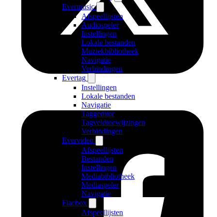
Evermusic
Afspeellijsten
Audiospeler
Instellingen
Lokale bestanden
Muziekbibliotheek
Navigatie
Verbindingen
Evertag
Instellingen
Lokale bestanden
Navigatie
Taggeditor
Tagveldtoewijzingen
Verbindingen
Evervideo
Afspeellijsten
Bestanden
Instellingen
Mediabibliotheek
Mediaspeler
Navigatie
Flacbox
Afspeellijsten