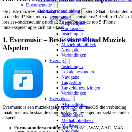
Documentatie
Gebruikershandleiding
De juiste muziekspeler hangt af van hoe u luistert. Slaat u bestanden 
in de cloud? Streamt u via een abonnementsdienst? Heeft u FLAC- of
Evermusic
lossless-ondersteuning nodig? Zo verhouden de top 5 iPhone
Afspeellijsten
muziekspeler apps zich tot elkaar.
Audiospeler
Instellingen
1. Evermusic – Beste voor Cloud Muziek
Lokale bestanden
Muziekbibliotheek
Afspelen
Navigatie
Verbindingen
Evertag
Instellingen
Lokale bestanden
Navigatie
Taggeditor
Tagveldtoewijzingen
Verbindingen
Evervideo
Afspeellijsten
Evermusic is een muziekspeler voor iOS en macOS die verbinding
Bestanden
maakt met uw bestaande cloudopslag en uw eigen muziekbestanden
Instellingen
afspeelt.
Mediabibliotheek
Mediaspeler
Formaatondersteuning:
MP3, FLAC, WAV, AAC, M4A,
Navigatie