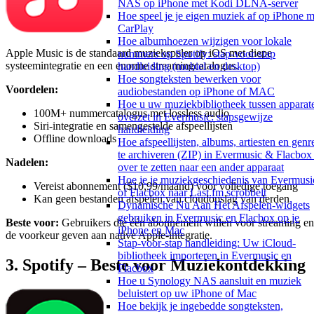
NAS op iPhone met Kodi DLNA-server
Hoe speel je je eigen muziek af op iPhone m
CarPlay
Hoe albumhoezen wijzigen voor lokale
Apple Music is de standaard muziekspeler op iOS met diepe
nummers op Spotify: stap-voor-stap
systeemintegratie en een enorme streamingcatalogus.
handleiding (mobiel en desktop)
Hoe songteksten bewerken voor
Voordelen:
audiobestanden op iPhone of MAC
Hoe u uw muziekbibliotheek tussen apparat
100M+ nummercatalogus met lossless audio
overzet in Evermusic: stapsgewijze
Siri-integratie en samengestelde afspeellijsten
handleiding
Offline downloads
Hoe afspeellijsten, albums, artiesten en genr
te archiveren (ZIP) in Evermusic & Flacbox
Nadelen:
over te zetten naar een ander apparaat
Hoe je je muziekgeschiedenis van Evermusi
Vereist abonnement ($10,99/maand) voor volledige toegang
of Flacbox naar Last.fm scrobbelt
Kan geen bestanden afspelen van cloudopslag van derden
Dynamische Nu Aan Het Afspelen-widgets
gebruiken in Evermusic en Flacbox op je
Beste voor:
Gebruikers die één abonnement willen voor streaming en
iPhone en Mac
de voorkeur geven aan native Apple-integratie.
Stap-voor-stap handleiding: Uw iCloud-
bibliotheek importeren in Evermusic en
3. Spotify – Beste voor Muziekontdekking
Flacbox
Hoe u Synology NAS aansluit en muziek
beluistert op uw iPhone of Mac
Hoe bekijk je ingebedde songteksten,