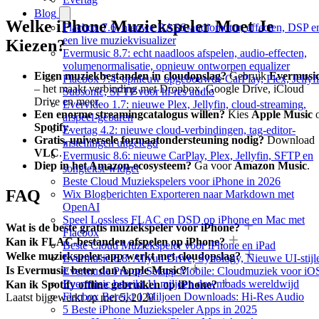
Blog
Welke iPhone Muziekspeler Moet Je
Flacbox 7.6: nieuwe BASS-audiomotor, effecten, DSP e
een live muziekvisualizer
Kiezen?
Evermusic 8.7: echt naadloos afspelen, audio-effecten,
volumenormalisatie, opnieuw ontworpen equalizer
Eigen muziekbestanden in cloudopslag?
Gebruik
Evermusi
Flacbox 7.4: opnieuw opgebouwde CarPlay, Plex, Jellyfi
– het maakt verbinding met Dropbox, Google Drive, iCloud
Subsonic, SFTP voor hi-res audio
Drive en meer.
Evervideo 1.7: nieuwe Plex, Jellyfin, cloud-streaming,
Een enorme streamingcatalogus willen?
Kies
Apple Music
o
afspeel-gebaren
Spotify
.
Evertag 4.2: nieuwe cloud-verbindingen, tag-editor-
Gratis, universele formaatondersteuning nodig?
Download
instellingen uitgelegd
VLC
.
Evermusic 8.6: nieuwe CarPlay, Plex, Jellyfin, SFTP en
Diep in het Amazon-ecosysteem?
Ga voor
Amazon Music
.
songtekst-widget
Beste Cloud Muziekspelers voor iPhone in 2026
FAQ
Wix Blogberichten Exporteren naar Markdown met
OpenAI
Speel Lossless FLAC en DSD op iPhone en Mac met
Wat is de beste gratis muziekspeler voor iPhone?
Flacbox
Kan ik FLAC-bestanden afspelen op iPhone?
Beste Cloud Muziekspeler voor iPhone en iPad
Welke muziekspeler-app werkt met cloudopslag?
Evermusic 6.8: Aliyun Drive, Synology, Nieuwe UI-stijl
Is Evermusic beter dan Apple Music?
Evermusic Pro op Setapp Mobile: Cloudmuziek voor iO
Evermusic bereikt 11 miljoen downloads wereldwijd
Kan ik Spotify offline gebruiken op iPhone?
Flacbox Bereikt 1 Miljoen Downloads: Hi-Res Audio
Laatst bijgewerkt op
mei 5, 2020
5 Beste iPhone Muziekspeler Apps in 2025