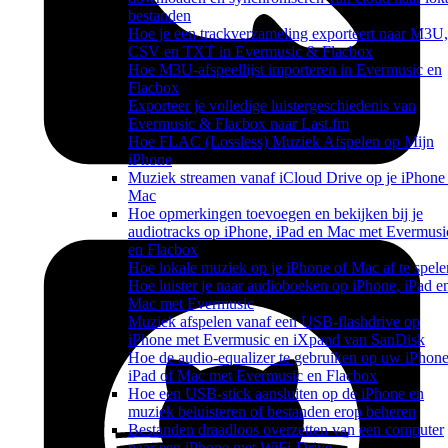
bestanden
Hoe je een trackverzameling exporteert naar M3U,
CSV en TXT in Evermusic & Flacbox
Hoe M3U-afspeellijst importeren in Evermusic en
Flacbox
Exporteer je volledige luistergeschiedenis van
Evermusic & Flacbox naar Last.fm
Hoe FLAC (Lossless) Muziek Afspelen op Mijn
iPhone
Muziek streamen vanaf iCloud Drive op je iPhone
Mac
Hoe opmerkingen toevoegen en bekijken bij je
audiotracks op iPhone, iPad en Mac met Evermusi
en Flacbox
Hoe lokale muziek op je iPhone of Mac af te spele
Hoe luister je naar audioboeken op iPhone, iPad e
Mac met Evermusic
Muziek afspelen vanaf een USB-flashdrive op
iPhone met Evermusic en iXpand van SanDisk
Hoe de audio-equalizer te gebruiken op uw iPhone
iPad of Mac met Evermusic en Flacbox
Hoe een USB-stick aansluiten op de iPhone en
muziek beluisteren of bestanden erop beheren
Bestanden draadloos overzetten van een computer
naar een iPhone met WiFi-Drive