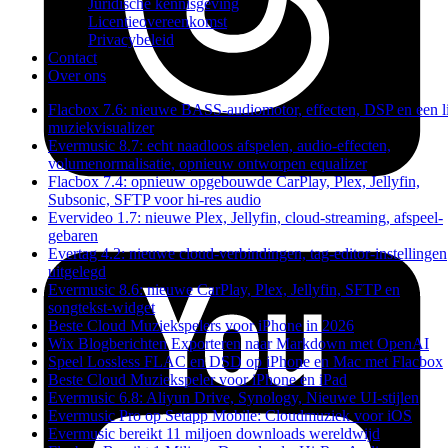
Juridische kennisgeving
Licentieovereenkomst
Privacybeleid
Contact
Over ons
Flacbox 7.6: nieuwe BASS-audiomotor, effecten, DSP en een l
muziekvisualizer
Evermusic 8.7: echt naadloos afspelen, audio-effecten,
volumenormalisatie, opnieuw ontworpen equalizer
Flacbox 7.4: opnieuw opgebouwde CarPlay, Plex, Jellyfin,
Subsonic, SFTP voor hi-res audio
Evervideo 1.7: nieuwe Plex, Jellyfin, cloud-streaming, afspeel-
gebaren
Evertag 4.2: nieuwe cloud-verbindingen, tag-editor-instellingen
uitgelegd
Evermusic 8.6: nieuwe CarPlay, Plex, Jellyfin, SFTP en
songtekst-widget
Beste Cloud Muziekspelers voor iPhone in 2026
Wix Blogberichten Exporteren naar Markdown met OpenAI
Speel Lossless FLAC en DSD op iPhone en Mac met Flacbox
Beste Cloud Muziekspeler voor iPhone en iPad
Evermusic 6.8: Aliyun Drive, Synology, Nieuwe UI-stijlen
Evermusic Pro op Setapp Mobile: Cloudmuziek voor iOS
Evermusic bereikt 11 miljoen downloads wereldwijd