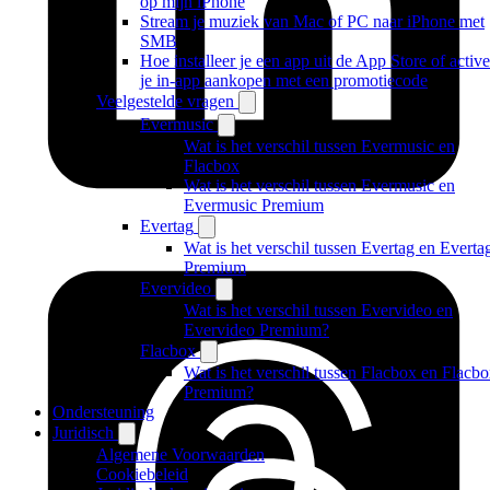
op mijn iPhone
Stream je muziek van Mac of PC naar iPhone met
SMB
Hoe installeer je een app uit de App Store of active
je in-app aankopen met een promotiecode
Veelgestelde vragen
Evermusic
Wat is het verschil tussen Evermusic en
Flacbox
Wat is het verschil tussen Evermusic en
Evermusic Premium
Evertag
Wat is het verschil tussen Evertag en Everta
Premium
Evervideo
Wat is het verschil tussen Evervideo en
Evervideo Premium?
Flacbox
Wat is het verschil tussen Flacbox en Flacb
Premium?
Ondersteuning
Juridisch
Algemene Voorwaarden
Cookiebeleid