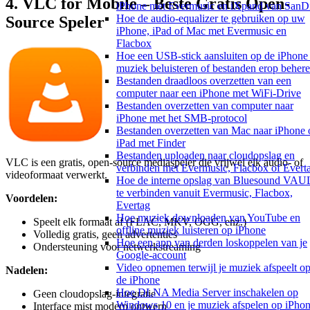
4. VLC for Mobile – Beste Gratis Open-
iPhone met Evermusic en iXpand van SanD
Hoe de audio-equalizer te gebruiken op uw
Source Speler
iPhone, iPad of Mac met Evermusic en
Flacbox
Hoe een USB-stick aansluiten op de iPhone
muziek beluisteren of bestanden erop beher
Bestanden draadloos overzetten van een
computer naar een iPhone met WiFi-Drive
Bestanden overzetten van computer naar
iPhone met het SMB-protocol
Bestanden overzetten van Mac naar iPhone 
iPad met Finder
Bestanden uploaden naar cloudopslag en
VLC is een gratis, open-source mediaspeler die vrijwel elk audio- of
verbinden met Evermusic, Flacbox of Evert
videoformaat verwerkt.
Hoe de interne opslag van Bluesound VAU
te verbinden vanuit Evermusic, Flacbox,
Voordelen:
Evertag
Hoe muziek downloaden van YouTube en
Speelt elk formaat af (FLAC, MKV, OGG, enz.)
offline muziek luisteren op iPhone
Volledig gratis, geen advertenties
Hoe een app van derden loskoppelen van je
Ondersteuning voor netwerkstreaming
Google-account
Video opnemen terwijl je muziek afspeelt o
Nadelen:
de iPhone
Hoe DLNA Media Server inschakelen op
Geen cloudopslag-integratie
Windows 10 en je muziek afspelen op iPho
Interface mist modern ontwerp