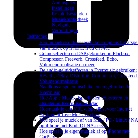
Audiospeler
Instellingen
Lokale Bestanden
Muziekbibliotheek
Navigatie
Verbindingen
Instructies
Een muziekvisualizer inschakelen tijdens het afspe
van muziek op iPhone, iPad en Mac
Geluidseffecten en DSP gebruiken in Flacbox:
Compressor, Freeverb, Crossfeed, Echo,
Volumenormalisatie en meer
De audio-geluidseffecten in Evermusic gebruiken:
Reverb, Delay, Distortion, Compressor, Crossfeed
Volumenormalisatie
Naadloos afspelen inschakelen en gebruiken in
Evermusic
Hoe Apple Music-afspeellijsten exporteren en
afspelen in Evermusic op Mac
Hoe maak je een M3U-afspeellijst voor Internet
Archive of Live Music Archive
Hoe speel je muziek af van Mac / PC / Linux / N
op iPhone met Kodi DLNA-server
Hoe speel je je eigen muziek af op iPhone met
CarPlay