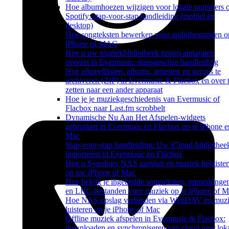
Hoe albumhoezen wijzigen voor lokale nummers 
Spotify: stap-voor-stap handleiding (mobiel en
desktop)
Hoe songteksten bewerken voor audiobestanden o
iPhone of MAC
Hoe u uw muziekbibliotheek tussen apparaten
overzet in Evermusic: stapsgewijze handleiding
Hoe afspeellijsten, albums, artiesten en genres te
archiveren (ZIP) in Evermusic & Flacbox en over 
zetten naar een ander apparaat
Hoe je je muziekgeschiedenis van Evermusic of
Flacbox naar Last.fm scrobbelt
Dynamische Nu Aan Het Afspelen-widgets
gebruiken in Evermusic en Flacbox op je iPhone e
Mac
Stap-voor-stap handleiding: Uw iCloud-bibliothee
importeren in Evermusic en Flacbox
Hoe u Synology NAS aansluit en muziek beluister
op uw iPhone of Mac
Hoe bekijk je ingebedde songteksten, opmerkinge
en LRC-bestanden voor muziek op je iPhone of 
Hoe NAS-opslag verbinden via WebDAV en muz
luisteren op je iPhone of Mac
Offline muziek afspelen in Evermusic & Flacbox:
downloaden en synchroniseren van cloud naar lok