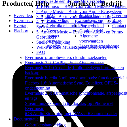
Hoe Kies Je een iPhone Muziekspeler
Producten
Help
Juridisch
Bedrijf
1. Evermusic – Beste voor Cloud Muziek Afspele
2. Apple Music – Beste voor Apple-Ecosysteem
Evervideo
FAQ
Juridische
Over on
3. Spotify – Beste voor Muziekontdekking
Evermusic
Handleiding
kennisgeving
Blog
4. VLC for Mobile – Beste Gratis Open-Source
Evertag
Gebruikershandleiding
Privacybeleid
Contact
Speler
Flacbox
Neem
Cookiebeleid
5. Amazon Music – Beste voor Alexa- en Prime-
contact
Algemene
Gebruikers
op met
voorwaarden
Snelle Vergelijking
support
Licentieovereenkomst
Welke iPhone Muziekspeler Moet Je Kiezen?
FAQ
Evermusic promotievideo: cloudmuziekspeler
Evermusic 3.6: CarPlay, VoiceOver en meer
Evermusic 3.1: Crossfade, bibliotheeksynchronisatie en
back-up
Evermusic bereikt 3 miljoen downloads: functieoverzicht
Flacbox 1.6: Automatische Sync, Equalizer, OPUS-
ondersteuning
Evermusic 2.3: Automatische synchronisatie, afspeelposit
en tags
Stream muziek vanuit cloudopslag op iPhone met
Evermusic
iOS Audio Streaming met AVAssetResourceLoader
Documentatie
Gebruikershandleiding