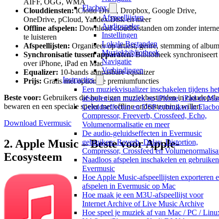
AIFF, OGG, WMA
Flacbox
Clouddiensten:
iCloud Drive, Dropbox, Google Drive,
Afspeellijsten
OneDrive, pCloud, Yandex.Disk en meer
Audiospeler
Offline afspelen:
Download cloudbestanden om zonder interne
Instellingen
te luisteren
Lokale Bestanden
Afspeellijsten:
Organiseer op artiest, genre, stemming of albu
Muziekbibliotheek
Synchronisatie tussen apparaten:
Bibliotheek synchroniseert
Navigatie
over iPhone, iPad en Mac
Verbindingen
Equalizer:
10-bands aanpasbare equalizer
Instructies
Prijs:
Gratis met optionele premiumfuncties
Een muziekvisualizer inschakelen tijdens he
Beste voor:
Gebruikers die hun eigen muziekbestanden in cloudopsl
afspelen van muziek op iPhone, iPad en Ma
bewaren en een speciale speler met offline ondersteuning willen.
Geluidseffecten en DSP gebruiken in Flacbo
Compressor, Freeverb, Crossfeed, Echo,
Download Evermusic
Volumenormalisatie en meer
De audio-geluidseffecten in Evermusic
2. Apple Music – Beste voor Apple-
gebruiken: Reverb, Delay, Distortion,
Compressor, Crossfeed en Volumenormalisa
Ecosysteem
Naadloos afspelen inschakelen en gebruiken
Evermusic
Hoe Apple Music-afspeellijsten exporteren 
afspelen in Evermusic op Mac
Hoe maak je een M3U-afspeellijst voor
Internet Archive of Live Music Archive
Hoe speel je muziek af van Mac / PC / Linux