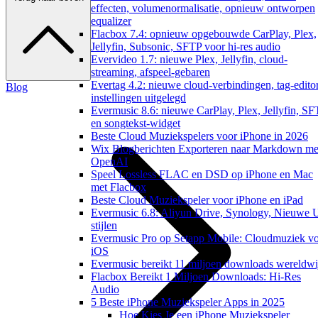
effecten, volumenormalisatie, opnieuw ontworpen
equalizer
Flacbox 7.4: opnieuw opgebouwde CarPlay, Plex,
Jellyfin, Subsonic, SFTP voor hi-res audio
Evervideo 1.7: nieuwe Plex, Jellyfin, cloud-
streaming, afspeel-gebaren
Evertag 4.2: nieuwe cloud-verbindingen, tag-edito
Blog
instellingen uitgelegd
Evermusic 8.6: nieuwe CarPlay, Plex, Jellyfin, S
en songtekst-widget
Beste Cloud Muziekspelers voor iPhone in 2026
Wix Blogberichten Exporteren naar Markdown me
OpenAI
Speel Lossless FLAC en DSD op iPhone en Mac
met Flacbox
Beste Cloud Muziekspeler voor iPhone en iPad
Evermusic 6.8: Aliyun Drive, Synology, Nieuwe 
stijlen
Evermusic Pro op Setapp Mobile: Cloudmuziek v
iOS
Evermusic bereikt 11 miljoen downloads wereldwi
Flacbox Bereikt 1 Miljoen Downloads: Hi-Res
Audio
5 Beste iPhone Muziekspeler Apps in 2025
Hoe Kies Je een iPhone Muziekspeler