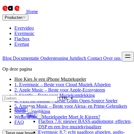
Home
Producten
Evervideo
Evermusic
Flacbox
Evertag
Blog
Documentatie
Ondersteuning
Juridisch
Contact
Over ons
Op deze pagina
Hoe Kies Je een iPhone Muziekspeler
1. Evermusic – Beste voor Cloud Muziek Afspelen
2. Apple Music – Beste voor Apple-Ecosysteem
3. Spotify – Beste voor Muziekontdekking
CTRL K
4. VLC for Mobile – Beste Gratis Open-Source Speler
5. Amazon Music – Beste voor Alexa- en Prime-Gebruikers
Home
Snelle Vergelijking
Blog
Welke iPhone Muziekspeler Moet Je Kiezen?
Flacbox 7.6: nieuwe BASS-audiomotor, effecten,
FAQ
DSP en een live muziekvisualizer
Evermusic 8.7: echt naadloos afspelen, audio-
Terug naar boven