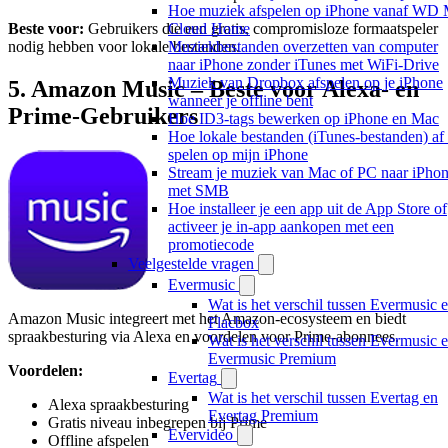
Hoe muziek afspelen op iPhone vanaf WD
Beste voor:
Gebruikers die een gratis, compromisloze formaatspeler
Cloud Home
nodig hebben voor lokale bestanden.
Muziekbestanden overzetten van computer
naar iPhone zonder iTunes met WiFi-Drive
Muziek van Dropbox afspelen op je iPhone
5. Amazon Music – Beste voor Alexa- en
wanneer je offline bent
Prime-Gebruikers
Hoe ID3-tags bewerken op iPhone en Mac
Hoe lokale bestanden (iTunes-bestanden) af 
spelen op mijn iPhone
Stream je muziek van Mac of PC naar iPho
met SMB
Hoe installeer je een app uit de App Store of
activeer je in-app aankopen met een
promotiecode
Veelgestelde vragen
Evermusic
Wat is het verschil tussen Evermusic 
Amazon Music integreert met het Amazon-ecosysteem en biedt
Flacbox
spraakbesturing via Alexa en voordelen voor Prime-abonnees.
Wat is het verschil tussen Evermusic 
Evermusic Premium
Voordelen:
Evertag
Wat is het verschil tussen Evertag en
Alexa spraakbesturing
Evertag Premium
Gratis niveau inbegrepen bij Prime
Evervideo
Offline afspelen