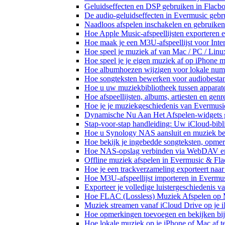
Geluidseffecten en DSP gebruiken in Flacb
De audio-geluidseffecten in Evermusic gebr
Naadloos afspelen inschakelen en gebruike
Hoe Apple Music-afspeellijsten exporteren 
Hoe maak je een M3U-afspeellijst voor Inte
Hoe speel je muziek af van Mac / PC / Li
Hoe speel je je eigen muziek af op iPhone 
Hoe albumhoezen wijzigen voor lokale numme
Hoe songteksten bewerken voor audiobest
Hoe u uw muziekbibliotheek tussen apparate
Hoe afspeellijsten, albums, artiesten en gen
Hoe je je muziekgeschiedenis van Evermusic
Dynamische Nu Aan Het Afspelen-widgets g
Stap-voor-stap handleiding: Uw iCloud-bibl
Hoe u Synology NAS aansluit en muziek bel
Hoe bekijk je ingebedde songteksten, opme
Hoe NAS-opslag verbinden via WebDAV en m
Offline muziek afspelen in Evermusic & Fla
Hoe je een trackverzameling exporteert n
Hoe M3U-afspeellijst importeren in Evermu
Exporteer je volledige luistergeschiedenis 
Hoe FLAC (Lossless) Muziek Afspelen op 
Muziek streamen vanaf iCloud Drive op je 
Hoe opmerkingen toevoegen en bekijken bij
Hoe lokale muziek op je iPhone of Mac af t