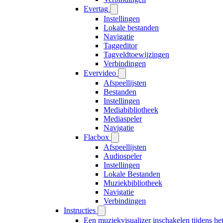
Evertag
Instellingen
Lokale bestanden
Navigatie
Taggeditor
Tagveldtoewijzingen
Verbindingen
Evervideo
Afspeellijsten
Bestanden
Instellingen
Mediabibliotheek
Mediaspeler
Navigatie
Flacbox
Afspeellijsten
Audiospeler
Instellingen
Lokale Bestanden
Muziekbibliotheek
Navigatie
Verbindingen
Instructies
Een muziekvisualizer inschakelen tijdens h