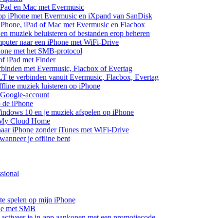
 iPad en Mac met Evermusic
 op iPhone met Evermusic en iXpand van SanDisk
 iPhone, iPad of Mac met Evermusic en Flacbox
en muziek beluisteren of bestanden erop beheren
mputer naar een iPhone met WiFi-Drive
hone met het SMB-protocol
of iPad met Finder
rbinden met Evermusic, Flacbox of Evertag
 te verbinden vanuit Evermusic, Flacbox, Evertag
line muziek luisteren op iPhone
 Google-account
p de iPhone
ndows 10 en je muziek afspelen op iPhone
 My Cloud Home
aar iPhone zonder iTunes met WiFi-Drive
anneer je offline bent
sional
te spelen op mijn iPhone
one met SMB
of activeer je in-app aankopen met een promotiecode