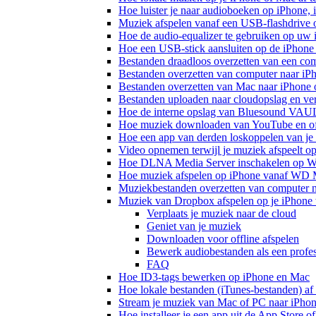
Hoe luister je naar audioboeken op iPhone,
Muziek afspelen vanaf een USB-flashdrive
Hoe de audio-equalizer te gebruiken op uw
Hoe een USB-stick aansluiten op de iPhone 
Bestanden draadloos overzetten van een co
Bestanden overzetten van computer naar iP
Bestanden overzetten van Mac naar iPhone 
Bestanden uploaden naar cloudopslag en ve
Hoe de interne opslag van Bluesound VAULT
Hoe muziek downloaden van YouTube en off
Hoe een app van derden loskoppelen van je
Video opnemen terwijl je muziek afspeelt o
Hoe DLNA Media Server inschakelen op Wi
Hoe muziek afspelen op iPhone vanaf WD
Muziekbestanden overzetten van computer n
Muziek van Dropbox afspelen op je iPhone w
Verplaats je muziek naar de cloud
Geniet van je muziek
Downloaden voor offline afspelen
Bewerk audiobestanden als een profes
FAQ
Hoe ID3-tags bewerken op iPhone en Mac
Hoe lokale bestanden (iTunes-bestanden) af 
Stream je muziek van Mac of PC naar iPh
Hoe installeer je een app uit de App Store 