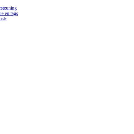
rsteuning
ie en tags
usic