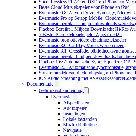
Speel Lossless FLAC en DSD op iPhone en Mac 
Beste Cloud Muziekspeler voor iPhone en iPad
Evermusic 6.8: Aliyun Drive, Synology, Nieuwe UI
Evermusic Pro op Setapp Mobile: Cloudmuziek v
Evermusic bereikt 11 miljoen downloads wereldwi
Flacbox Bereikt 1 Miljoen Downloads: Hi-Res Au
5 Beste iPhone Muziekspeler Apps in 2025
Evermusic promotievideo: cloudmuziekspeler
Evermusic 3.6: CarPlay, VoiceOver en meer
Evermusic 3.1: Crossfade, bibliotheeksynchronisat
Evermusic bereikt 3 miljoen downloads: functieove
Flacbox 1.6: Automatische Sync, Equalizer, OPU
Evermusic 2.3: Automatische synchronisatie, afspee
Stream muziek vanuit cloudopslag op iPhone met
iOS Audio Streaming met AVAssetResourceLoade
Documentatie
Gebruikershandleiding
Evermusic
Afspeellijsten
Audiospeler
Instellingen
Lokale bestanden
Muziekbibliotheek
Navigatie
Verbindingen