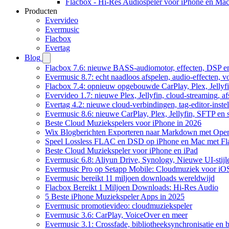
Flacbox - Hi-Res Audiospeler voor iPhone en Ma
Producten
Evervideo
Evermusic
Flacbox
Evertag
Blog
Flacbox 7.6: nieuwe BASS-audiomotor, effecten, DSP en
Evermusic 8.7: echt naadloos afspelen, audio-effecten, 
Flacbox 7.4: opnieuw opgebouwde CarPlay, Plex, Jellyfi
Evervideo 1.7: nieuwe Plex, Jellyfin, cloud-streaming, a
Evertag 4.2: nieuwe cloud-verbindingen, tag-editor-instel
Evermusic 8.6: nieuwe CarPlay, Plex, Jellyfin, SFTP en 
Beste Cloud Muziekspelers voor iPhone in 2026
Wix Blogberichten Exporteren naar Markdown met Ope
Speel Lossless FLAC en DSD op iPhone en Mac met Fl
Beste Cloud Muziekspeler voor iPhone en iPad
Evermusic 6.8: Aliyun Drive, Synology, Nieuwe UI-stijl
Evermusic Pro op Setapp Mobile: Cloudmuziek voor iO
Evermusic bereikt 11 miljoen downloads wereldwijd
Flacbox Bereikt 1 Miljoen Downloads: Hi-Res Audio
5 Beste iPhone Muziekspeler Apps in 2025
Evermusic promotievideo: cloudmuziekspeler
Evermusic 3.6: CarPlay, VoiceOver en meer
Evermusic 3.1: Crossfade, bibliotheeksynchronisatie en 