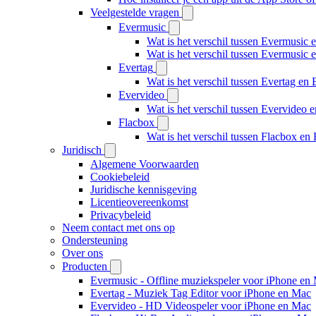
Veelgestelde vragen
Evermusic
Wat is het verschil tussen Evermusic 
Wat is het verschil tussen Evermusic
Evertag
Wat is het verschil tussen Evertag e
Evervideo
Wat is het verschil tussen Evervideo
Flacbox
Wat is het verschil tussen Flacbox e
Juridisch
Algemene Voorwaarden
Cookiebeleid
Juridische kennisgeving
Licentieovereenkomst
Privacybeleid
Neem contact met ons op
Ondersteuning
Over ons
Producten
Evermusic - Offline muziekspeler voor iPhone en
Evertag - Muziek Tag Editor voor iPhone en Mac
Evervideo - HD Videospeler voor iPhone en Mac