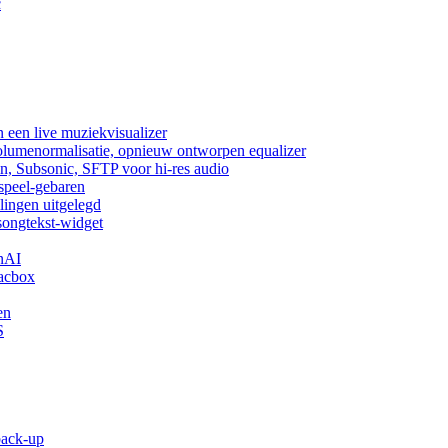
c
 een live muziekvisualizer
volumenormalisatie, opnieuw ontworpen equalizer
n, Subsonic, SFTP voor hi-res audio
fspeel-gebaren
lingen uitgelegd
songtekst-widget
nAI
acbox
en
S
back-up