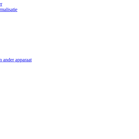
er
malisatie
en ander apparaat