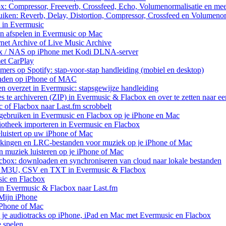
ox: Compressor, Freeverb, Crossfeed, Echo, Volumenormalisatie en me
uiken: Reverb, Delay, Distortion, Compressor, Crossfeed en Volumenor
n in Evermusic
en afspelen in Evermusic op Mac
rnet Archive of Live Music Archive
nux / NAS op iPhone met Kodi DLNA-server
met CarPlay
rs op Spotify: stap-voor-stap handleiding (mobiel en desktop)
anden op iPhone of MAC
n overzet in Evermusic: stapsgewijze handleiding
res te archiveren (ZIP) in Evermusic & Flacbox en over te zetten naar e
 of Flacbox naar Last.fm scrobbelt
ebruiken in Evermusic en Flacbox op je iPhone en Mac
iotheek importeren in Evermusic en Flacbox
uistert op uw iPhone of Mac
rkingen en LRC-bestanden voor muziek op je iPhone of Mac
uziek luisteren op je iPhone of Mac
cbox: downloaden en synchroniseren van cloud naar lokale bestanden
aar M3U, CSV en TXT in Evermusic & Flacbox
sic en Flacbox
van Evermusic & Flacbox naar Last.fm
Mijn iPhone
iPhone of Mac
 je audiotracks op iPhone, iPad en Mac met Evermusic en Flacbox
e spelen