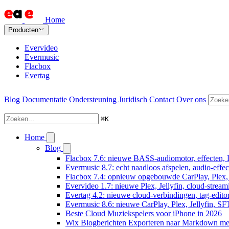
Home
Producten
Evervideo
Evermusic
Flacbox
Evertag
Blog
Documentatie
Ondersteuning
Juridisch
Contact
Over ons
⌘
K
Home
Blog
Flacbox 7.6: nieuwe BASS-audiomotor, effecten, 
Evermusic 8.7: echt naadloos afspelen, audio-effe
Flacbox 7.4: opnieuw opgebouwde CarPlay, Plex, J
Evervideo 1.7: nieuwe Plex, Jellyfin, cloud-stream
Evertag 4.2: nieuwe cloud-verbindingen, tag-editor
Evermusic 8.6: nieuwe CarPlay, Plex, Jellyfin, SF
Beste Cloud Muziekspelers voor iPhone in 2026
Wix Blogberichten Exporteren naar Markdown m