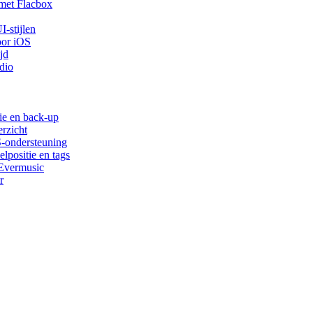
met Flacbox
-stijlen
oor iOS
jd
dio
ie en back-up
rzicht
S-ondersteuning
lpositie en tags
 Evermusic
r