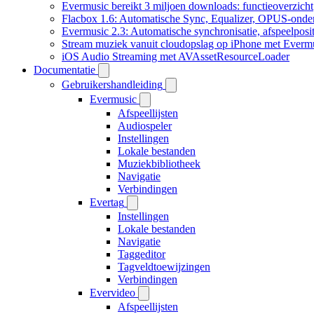
Evermusic bereikt 3 miljoen downloads: functieoverzicht
Flacbox 1.6: Automatische Sync, Equalizer, OPUS-onde
Evermusic 2.3: Automatische synchronisatie, afspeelposit
Stream muziek vanuit cloudopslag op iPhone met Everm
iOS Audio Streaming met AVAssetResourceLoader
Documentatie
Gebruikershandleiding
Evermusic
Afspeellijsten
Audiospeler
Instellingen
Lokale bestanden
Muziekbibliotheek
Navigatie
Verbindingen
Evertag
Instellingen
Lokale bestanden
Navigatie
Taggeditor
Tagveldtoewijzingen
Verbindingen
Evervideo
Afspeellijsten