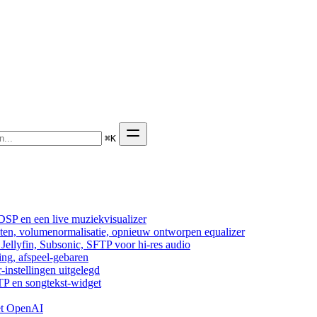
⌘
K
DSP en een live muziekvisualizer
cten, volumenormalisatie, opnieuw ontworpen equalizer
ellyfin, Subsonic, SFTP voor hi-res audio
ing, afspeel-gebaren
-instellingen uitgelegd
TP en songtekst-widget
et OpenAI