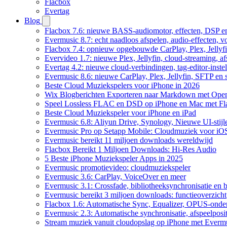
Flacbox
Evertag
Blog
Flacbox 7.6: nieuwe BASS-audiomotor, effecten, DSP en
Evermusic 8.7: echt naadloos afspelen, audio-effecten, 
Flacbox 7.4: opnieuw opgebouwde CarPlay, Plex, Jellyfi
Evervideo 1.7: nieuwe Plex, Jellyfin, cloud-streaming, a
Evertag 4.2: nieuwe cloud-verbindingen, tag-editor-instel
Evermusic 8.6: nieuwe CarPlay, Plex, Jellyfin, SFTP en 
Beste Cloud Muziekspelers voor iPhone in 2026
Wix Blogberichten Exporteren naar Markdown met Ope
Speel Lossless FLAC en DSD op iPhone en Mac met Fl
Beste Cloud Muziekspeler voor iPhone en iPad
Evermusic 6.8: Aliyun Drive, Synology, Nieuwe UI-stijl
Evermusic Pro op Setapp Mobile: Cloudmuziek voor iO
Evermusic bereikt 11 miljoen downloads wereldwijd
Flacbox Bereikt 1 Miljoen Downloads: Hi-Res Audio
5 Beste iPhone Muziekspeler Apps in 2025
Evermusic promotievideo: cloudmuziekspeler
Evermusic 3.6: CarPlay, VoiceOver en meer
Evermusic 3.1: Crossfade, bibliotheeksynchronisatie en 
Evermusic bereikt 3 miljoen downloads: functieoverzicht
Flacbox 1.6: Automatische Sync, Equalizer, OPUS-onde
Evermusic 2.3: Automatische synchronisatie, afspeelposit
Stream muziek vanuit cloudopslag op iPhone met Everm