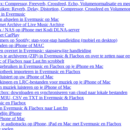
ox: Compressor, Freeverb, Crossfeed, Echo, Volumenormalisatie en me
uiken: Reverb, Delay, Distortion, Compressor, Crossfeed en Volumenor
n in Evermusic
en afspelen in Evermusic op Mac
rnet Archive of Live Music Archive
nux / NAS op iPhone met Kodi DLNA-server
met CarPlay
rs op Spotify: stap-voor-stap handleiding (mobiel en desktop)
anden op iPhone of MAC
n overzet in Evermusic: stapsgewijze handleiding
res te archiveren (ZIP) in Evermusic & Flacbox en over te zetten naar e
 of Flacbox naar Last.fm scrobbelt
ebruiken in Evermusic en Flacbox op je iPhone en Mac
iotheek importeren in Evermusic en Flacbox
uistert op uw iPhone of Mac
rkingen en LRC-bestanden voor muziek op je iPhone of Mac
uziek luisteren op je iPhone of Mac
cbox: downloaden en synchroniseren van cloud naar lokale bestanden
aar M3U, CSV en TXT in Evermusic & Flacbox
sic en Flacbox
van Evermusic & Flacbox naar Last.fm
Mijn iPhone
iPhone of Mac
 je audiotracks op iPhone, iPad en Mac met Evermusic en Flacbox
e spelen