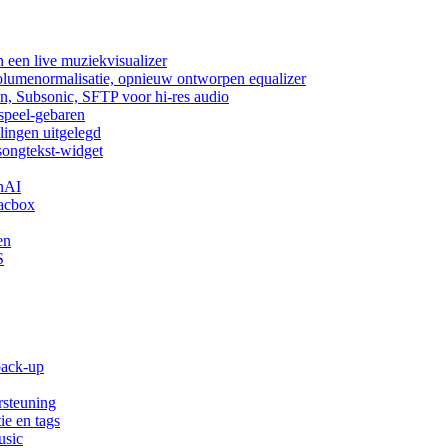
 een live muziekvisualizer
volumenormalisatie, opnieuw ontworpen equalizer
n, Subsonic, SFTP voor hi-res audio
fspeel-gebaren
lingen uitgelegd
songtekst-widget
nAI
acbox
en
S
back-up
rsteuning
ie en tags
usic