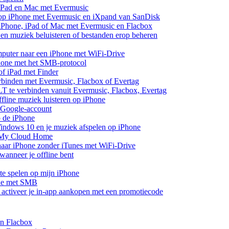
 iPad en Mac met Evermusic
 op iPhone met Evermusic en iXpand van SanDisk
 iPhone, iPad of Mac met Evermusic en Flacbox
en muziek beluisteren of bestanden erop beheren
mputer naar een iPhone met WiFi-Drive
hone met het SMB-protocol
of iPad met Finder
rbinden met Evermusic, Flacbox of Evertag
 te verbinden vanuit Evermusic, Flacbox, Evertag
line muziek luisteren op iPhone
 Google-account
p de iPhone
ndows 10 en je muziek afspelen op iPhone
 My Cloud Home
aar iPhone zonder iTunes met WiFi-Drive
anneer je offline bent
te spelen op mijn iPhone
one met SMB
of activeer je in-app aankopen met een promotiecode
en Flacbox