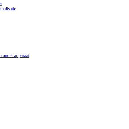
er
malisatie
en ander apparaat