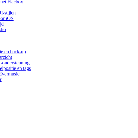
met Flacbox
-stijlen
oor iOS
jd
dio
ie en back-up
rzicht
S-ondersteuning
lpositie en tags
 Evermusic
r