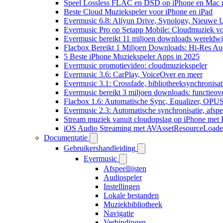
Speel Lossless FLAC en DSD op iPhone en Mac 
Beste Cloud Muziekspeler voor iPhone en iPad
Evermusic 6.8: Aliyun Drive, Synology, Nieuwe UI
Evermusic Pro op Setapp Mobile: Cloudmuziek v
Evermusic bereikt 11 miljoen downloads wereldwi
Flacbox Bereikt 1 Miljoen Downloads: Hi-Res Au
5 Beste iPhone Muziekspeler Apps in 2025
Evermusic promotievideo: cloudmuziekspeler
Evermusic 3.6: CarPlay, VoiceOver en meer
Evermusic 3.1: Crossfade, bibliotheeksynchronisat
Evermusic bereikt 3 miljoen downloads: functieove
Flacbox 1.6: Automatische Sync, Equalizer, OPU
Evermusic 2.3: Automatische synchronisatie, afspee
Stream muziek vanuit cloudopslag op iPhone met
iOS Audio Streaming met AVAssetResourceLoade
Documentatie
Gebruikershandleiding
Evermusic
Afspeellijsten
Audiospeler
Instellingen
Lokale bestanden
Muziekbibliotheek
Navigatie
Verbindingen