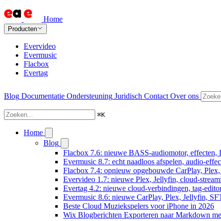
Home
Producten
Evervideo
Evermusic
Flacbox
Evertag
Blog
Documentatie
Ondersteuning
Juridisch
Contact
Over ons
⌘
K
Home
Blog
Flacbox 7.6: nieuwe BASS-audiomotor, effecten, 
Evermusic 8.7: echt naadloos afspelen, audio-effe
Flacbox 7.4: opnieuw opgebouwde CarPlay, Plex, J
Evervideo 1.7: nieuwe Plex, Jellyfin, cloud-stream
Evertag 4.2: nieuwe cloud-verbindingen, tag-editor
Evermusic 8.6: nieuwe CarPlay, Plex, Jellyfin, SF
Beste Cloud Muziekspelers voor iPhone in 2026
Wix Blogberichten Exporteren naar Markdown m