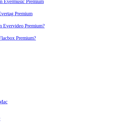
 en Evermusic Premium
n Evertag Premium
 en Evervideo Premium?
n Flacbox Premium?
 Mac
c