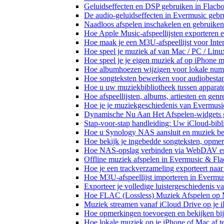
Geluidseffecten en DSP gebruiken in Flacb
De audio-geluidseffecten in Evermusic gebr
Naadloos afspelen inschakelen en gebruike
Hoe Apple Music-afspeellijsten exporteren 
Hoe maak je een M3U-afspeellijst voor Inte
Hoe speel je muziek af van Mac / PC / Li
Hoe speel je je eigen muziek af op iPhone 
Hoe albumhoezen wijzigen voor lokale numme
Hoe songteksten bewerken voor audiobest
Hoe u uw muziekbibliotheek tussen apparate
Hoe afspeellijsten, albums, artiesten en gen
Hoe je je muziekgeschiedenis van Evermusic
Dynamische Nu Aan Het Afspelen-widgets g
Stap-voor-stap handleiding: Uw iCloud-bibl
Hoe u Synology NAS aansluit en muziek bel
Hoe bekijk je ingebedde songteksten, opme
Hoe NAS-opslag verbinden via WebDAV en m
Offline muziek afspelen in Evermusic & Fla
Hoe je een trackverzameling exporteert n
Hoe M3U-afspeellijst importeren in Evermu
Exporteer je volledige luistergeschiedenis 
Hoe FLAC (Lossless) Muziek Afspelen op 
Muziek streamen vanaf iCloud Drive op je 
Hoe opmerkingen toevoegen en bekijken bij
Hoe lokale muziek op je iPhone of Mac af t