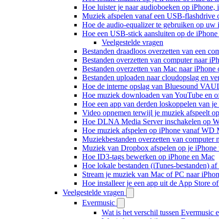
Hoe luister je naar audioboeken op iPhone,
Muziek afspelen vanaf een USB-flashdrive
Hoe de audio-equalizer te gebruiken op uw
Hoe een USB-stick aansluiten op de iPhone 
Veelgestelde vragen
Bestanden draadloos overzetten van een co
Bestanden overzetten van computer naar iP
Bestanden overzetten van Mac naar iPhone 
Bestanden uploaden naar cloudopslag en ve
Hoe de interne opslag van Bluesound VAULT
Hoe muziek downloaden van YouTube en off
Hoe een app van derden loskoppelen van je
Video opnemen terwijl je muziek afspeelt o
Hoe DLNA Media Server inschakelen op Wi
Hoe muziek afspelen op iPhone vanaf WD
Muziekbestanden overzetten van computer n
Muziek van Dropbox afspelen op je iPhone w
Hoe ID3-tags bewerken op iPhone en Mac
Hoe lokale bestanden (iTunes-bestanden) af 
Stream je muziek van Mac of PC naar iPh
Hoe installeer je een app uit de App Store 
Veelgestelde vragen
Evermusic
Wat is het verschil tussen Evermusic 