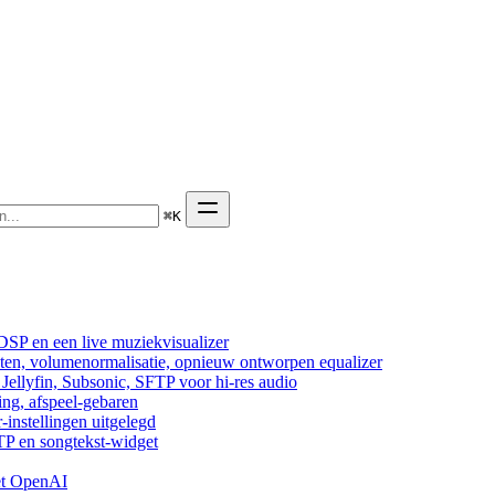
⌘
K
DSP en een live muziekvisualizer
cten, volumenormalisatie, opnieuw ontworpen equalizer
ellyfin, Subsonic, SFTP voor hi-res audio
ing, afspeel-gebaren
-instellingen uitgelegd
TP en songtekst-widget
et OpenAI