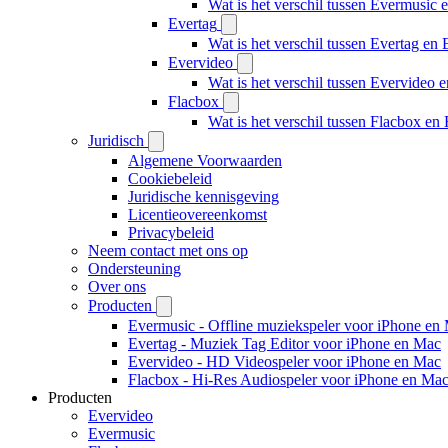
Wat is het verschil tussen Evermusic
Evertag
Wat is het verschil tussen Evertag e
Evervideo
Wat is het verschil tussen Evervideo
Flacbox
Wat is het verschil tussen Flacbox e
Juridisch
Algemene Voorwaarden
Cookiebeleid
Juridische kennisgeving
Licentieovereenkomst
Privacybeleid
Neem contact met ons op
Ondersteuning
Over ons
Producten
Evermusic - Offline muziekspeler voor iPhone en
Evertag - Muziek Tag Editor voor iPhone en Mac
Evervideo - HD Videospeler voor iPhone en Mac
Flacbox - Hi-Res Audiospeler voor iPhone en Ma
Producten
Evervideo
Evermusic