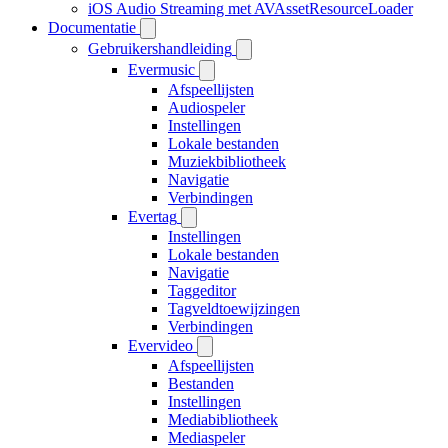
iOS Audio Streaming met AVAssetResourceLoader
Documentatie
Gebruikershandleiding
Evermusic
Afspeellijsten
Audiospeler
Instellingen
Lokale bestanden
Muziekbibliotheek
Navigatie
Verbindingen
Evertag
Instellingen
Lokale bestanden
Navigatie
Taggeditor
Tagveldtoewijzingen
Verbindingen
Evervideo
Afspeellijsten
Bestanden
Instellingen
Mediabibliotheek
Mediaspeler