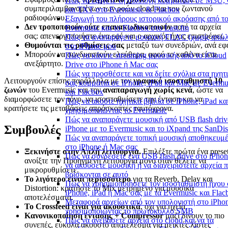
Πώς να εξάγετε τη συλλογή κομματιών σε M3U
συμπεριλαμβανομένων των ροών cloud και του ζωντανού
και TXT στο Evermusic & Flacbox
ραδιοφώνου.
Εξαγωγή του πλήρους ιστορικού ακρόασης από τ
Δεν τροποποιούν ούτε επανακωδικοποιούν
ποτέ τα αρχεία
Evermusic και το Flacbox στο Last.fm
σας: απενεργοποιήστε ένα εφέ και ο αρχικός ήχος επιστρέφει.
Πώς να αναπαράγετε μουσική FLAC (χωρίς απώλ
Θυμούνται τις ρυθμίσεις σας
μεταξύ των συνεδριών, ανά εφ
στο iPhone μου
Μπορούν να συνδυαστούν ελεύθερα, αφού το καθένα είναι
Πώς να κάνετε streaming μουσικής από το iCloud
ανεξάρτητο.
Drive στο iPhone ή Mac σας
Πώς να προσθέσετε και να δείτε σχόλια στα ηχητ
Λειτουργούν επίσης παράλληλα με τον
γραφικό ισοσταθμιστή 10
σας κομμάτια σε iPhone, iPad και Mac με Evermu
ζωνών
του Evermusic και την
αναπαραγωγή χωρίς κενά
, ώστε να
και Flacbox
διαμορφώσετε τον τόνο, να ισοσταθμίσετε την ένταση και να
Πώς να ακούτε ηχητικά βιβλία σε iPhone, iPad κα
κρατήσετε τις μεταβάσεις απρόσκοπτες ταυτόχρονα.
χρησιμοποιώντας το Evermusic
Πώς να αναπαράγετε μουσική από USB flash driv
Συμβουλές
iPhone με το Evermusic και το iXpand της SanDi
Πώς να αναπαράγετε τοπική μουσική αποθηκευμ
στο iPhone ή Mac σας
Ξεκινήστε στην Απλή λειτουργία.
Επιλέξτε πρώτα ένα prese
Πώς να συνδέσετε ένα USB flash drive στο iPhon
ανοίξτε την Προηγμένη λειτουργία μόνο όταν θέλετε να
να ακούσετε μουσική ή να διαχειριστείτε αρχεία 
μικρορυθμίσετε.
βρίσκονται σε αυτό
Το λιγότερο είναι περισσότερο
για τα Reverb, Delay και
Πώς να χρησιμοποιήσετε τον ισοσταθμιστή ήχου 
Distortion: κρατήστε το Mix μετρημένο για μουσικά
iPhone, iPad ή Mac σας με τα Evermusic και Flac
αποτελέσματα.
Μεταφορά αρχείων από τον υπολογιστή στο iPho
Το Crossfeed είναι για ακουστικά
, όχι για ηχεία.
χρησιμοποιώντας το πρωτόκολλο SMB
Κανονικοποίηση έντασης + Compressor
μαζί δίνουν το πιο
Πώς να ανεβάσετε αρχεία στο cloud και να τα
συνεπές, εύκολα ακουστό αποτέλεσμα για μεικτές λίστες