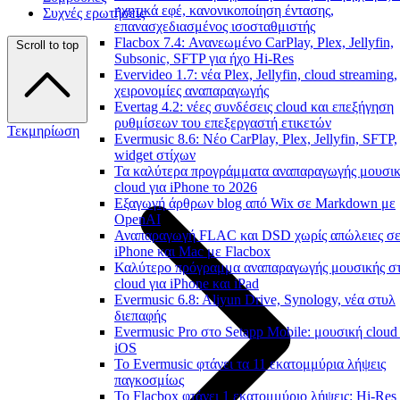
ηχητικά εφέ, κανονικοποίηση έντασης,
Συχνές ερωτήσεις
επανασχεδιασμένος ισοσταθμιστής
Flacbox 7.4: Ανανεωμένο CarPlay, Plex, Jellyfin,
Scroll to top
Subsonic, SFTP για ήχο Hi-Res
Evervideo 1.7: νέα Plex, Jellyfin, cloud streaming,
χειρονομίες αναπαραγωγής
Evertag 4.2: νέες συνδέσεις cloud και επεξήγηση
ρυθμίσεων του επεξεργαστή ετικετών
Τεκμηρίωση
Evermusic 8.6: Νέο CarPlay, Plex, Jellyfin, SFTP,
widget στίχων
Τα καλύτερα προγράμματα αναπαραγωγής μουσι
cloud για iPhone το 2026
Εξαγωγή άρθρων blog από Wix σε Markdown με
OpenAI
Αναπαραγωγή FLAC και DSD χωρίς απώλειες σ
iPhone και Mac με Flacbox
Καλύτερο πρόγραμμα αναπαραγωγής μουσικής σ
cloud για iPhone και iPad
Evermusic 6.8: Aliyun Drive, Synology, νέα στυλ
διεπαφής
Evermusic Pro στο Setapp Mobile: μουσική cloud 
iOS
Το Evermusic φτάνει τα 11 εκατομμύρια λήψεις
παγκοσμίως
Το Flacbox φτάνει 1 εκατομμύριο λήψεις: Hi-Res