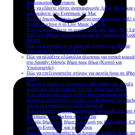
Κανονικοποίηση έντασης
Πώς να εξάγετε λίστες αναπαραγωγής Apple Music και ν
αναπαράγετε στο Evermusic σε Mac
Πώς να δημιουργήσετε μια λίστα αναπαραγωγής M3U γ
Internet Archive ή το Live Music Archive
Πώς να αναπαράγετε τη μουσική σας από Mac / PC / Lin
NAS στο iPhone χρησιμοποιώντας τον διακομιστή Kodi
DLNA
Πώς να αναπαράγετε τη δική σας μουσική στο iPhone
χρησιμοποιώντας το CarPlay
Πώς να αλλάξετε εξώφυλλα άλμπουμ για τοπικά κομμά
στο Spotify: Οδηγός βήμα προς βήμα (Κινητό και
Υπολογιστής)
Πώς να επεξεργαστείτε στίχους για αρχεία ήχου σε iPho
MAC
Πώς να μεταφέρετε τη μουσική βιβλιοθήκη σας μεταξύ
συσκευών στο Evermusic: Οδηγός βήμα προς βήμα
Πώς να αρχειοθετήσετε (ZIP) λίστες αναπαραγωγής,
άλμπουμ, καλλιτέχνες και είδη στο Evermusic και Flac
και να τα μεταφέρετε σε άλλη συσκευή
Πώς να κάνετε Scrobble το ιστορικό μουσικής σας από 
Evermusic ή το Flacbox στο Last.fm
Οδηγός βήμα προς βήμα: Εισαγωγή της βιβλιοθήκης iC
σας στο Evermusic και το Flacbox
Πώς να χρησιμοποιήσετε τα δυναμικά widgets Τώρα παί