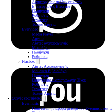
Αντιστοιχίσεις πεδίων ετικετών
Επεξεργαστής Ετικετών
Πλοήγηση
Ρυθμίσεις
Συνδέσεις
Τοπικά Αρχεία
Evervideo
Media Player
Αρχεία
Λίστες αναπαραγωγής
Μεσοθήκη
Πλοήγηση
Ρυθμίσεις
Flacbox
Λίστες Αναπαραγωγής
Μουσική Βιβλιοθήκη
Πλοήγηση
Πρόγραμμα Αναπαραγωγής Ήχου
Ρυθμίσεις
Συνδέσεις
Τοπικά Αρχεία
Συχνές ερωτήσεις
Evermusic
Ποια είναι η διαφορά μεταξύ του Evermusic και τ