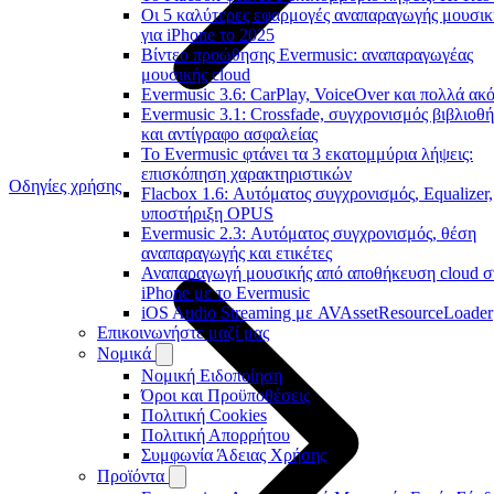
Οι 5 καλύτερες εφαρμογές αναπαραγωγής μουσικ
για iPhone το 2025
Βίντεο προώθησης Evermusic: αναπαραγωγέας
μουσικής cloud
Evermusic 3.6: CarPlay, VoiceOver και πολλά ακ
Evermusic 3.1: Crossfade, συγχρονισμός βιβλιοθ
και αντίγραφο ασφαλείας
Το Evermusic φτάνει τα 3 εκατομμύρια λήψεις:
επισκόπηση χαρακτηριστικών
Οδηγίες χρήσης
Flacbox 1.6: Αυτόματος συγχρονισμός, Equalizer,
υποστήριξη OPUS
Evermusic 2.3: Αυτόματος συγχρονισμός, θέση
αναπαραγωγής και ετικέτες
Αναπαραγωγή μουσικής από αποθήκευση cloud σ
iPhone με το Evermusic
iOS Audio Streaming με AVAssetResourceLoader
Επικοινωνήστε μαζί μας
Νομικά
Νομική Ειδοποίηση
Όροι και Προϋποθέσεις
Πολιτική Cookies
Πολιτική Απορρήτου
Συμφωνία Άδειας Χρήσης
Προϊόντα