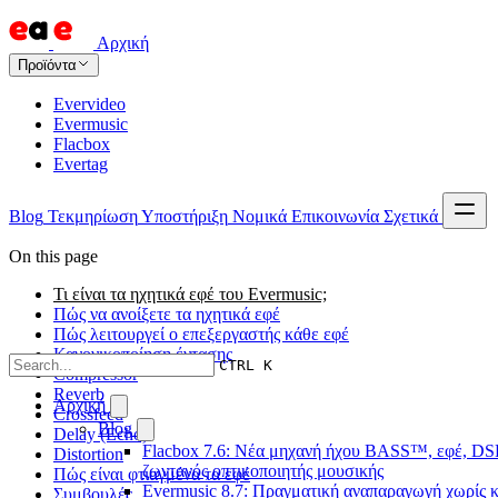
Αρχική
Προϊόντα
Evervideo
Evermusic
Flacbox
Evertag
Blog
Τεκμηρίωση
Υποστήριξη
Νομικά
Επικοινωνία
Σχετικά
On this page
Τι είναι τα ηχητικά εφέ του Evermusic;
Πώς να ανοίξετε τα ηχητικά εφέ
Πώς λειτουργεί ο επεξεργαστής κάθε εφέ
Κανονικοποίηση έντασης
CTRL K
Compressor
Reverb
Αρχική
Crossfeed
Blog
Delay (Echo)
Flacbox 7.6: Νέα μηχανή ήχου BASS™, εφέ, DSP
Distortion
ζωντανός οπτικοποιητής μουσικής
Πώς είναι φτιαγμένα τα εφέ
Evermusic 8.7: Πραγματική αναπαραγωγή χωρίς κ
Συμβουλές