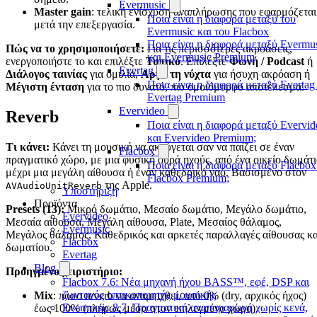
Evermusic
Master gain
: τελική ενίσχυση αναπλήρωσης που εφαρμόζεται
Ποια είναι η διαφορά μεταξύ του
μετά την επεξεργασία.
Evermusic και του Flacbox
Ποια είναι η διαφορά μεταξύ Evermu
Πώς να το χρησιμοποιήσετε:
Για τις περισσότερες ακροάσεις,
και Evermusic Premium
ενεργοποιήστε το και επιλέξτε
Τυπικό
. Επιλέξτε
Φωνή / Podcast
ή
Evertag
Διάλογος ταινίας
για ομιλία,
Αργά τη νύχτα
για ήσυχη ακρόαση ή
Ποια είναι η διαφορά μεταξύ Evertag
Μέγιστη ένταση
για το πιο δυνατό, πιο ομοιόμορφο αποτέλεσμα.
Evertag Premium
Evervideo
Reverb
Ποια είναι η διαφορά μεταξύ Evervid
και Evervideo Premium;
Τι κάνει:
Κάνει τη μουσική να ακούγεται σαν να παίζει σε έναν
Flacbox
πραγματικό χώρο, με μια φυσική ουρά ηχούς, από ένα οικείο δωμάτ
Ποια είναι η διαφορά μεταξύ Flacbox
μέχρι μια μεγάλη αίθουσα ή έναν καθεδρικό ναό. Βασισμένο στον
Flacbox Premium;
της Apple.
AVAudioUnitReverb
Υποστήριξη
Προϊόντα
Presets (13):
Μικρό δωμάτιο, Μεσαίο δωμάτιο, Μεγάλο δωμάτιο,
Evervideo
Μεσαία αίθουσα, Μεγάλη αίθουσα, Plate, Μεσαίος θάλαμος,
Evermusic
Μεγάλος θάλαμος, Καθεδρικός και αρκετές παραλλαγές αίθουσας κα
Flacbox
δωματίου.
Evertag
Blog
Προηγμένο χειριστήριο:
Flacbox 7.6: Νέα μηχανή ήχου BASS™, εφέ, DSP και
ζωντανός οπτικοποιητής μουσικής
Mix
: πόσο reverb να αναμειχθεί, από 0% (dry, αρχικός ήχος)
Evermusic 8.7: Πραγματική αναπαραγωγή χωρίς κενά,
έως 100% (πλήρως μέσα στον επιλεγμένο χώρο).