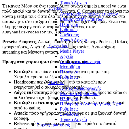
Τοπικά Αρχεία
Τι κάνει:
Μέσα σε ένα τραγούδι, τα σιγανά σημεία μπορεί να είναι
Evertag
πολύ απαλά και τα δυνατά πολύ δυνατά. Ο Compressor τα φέρνει πιο
Αντιστοιχίσεις πεδίων ετικετών
κοντά μεταξύ τους ώστε όλο το κομμάτι να ακούγεται εύκολα: στο
Επεξεργαστής Ετικετών
αυτοκίνητο, στο τρέξιμο ή οπουδήποτε υπάρχει θόρυβος. Είναι ένας
Πλοήγηση
πλήρης επεξεργαστής δυναμικής βασισμένος στον
Ρυθμίσεις
της Apple.
AUDynamicsProcessor
Συνδέσεις
Τοπικά Αρχεία
Presets:
Διαφανές, Απαλό, Τυπικό, Έντονο, Φωνή / Podcast, Παλιές
Evervideo
ηχογραφήσεις, Αργά τη νύχτα, Διάλογος ταινίας, Αντιστοίχιση
Media Player
streaming και Μέγιστη ένταση.
Αρχεία
Λίστες αναπαραγωγής
Προηγμένα χειριστήρια (επτά ρυθμιστικά):
Μεσοθήκη
Κατώφλι
: το επίπεδο στο οποίο ξεκινά η συμπίεση.
Πλοήγηση
Χαμηλότερο συμπιέζει περισσότερο.
Ρυθμίσεις
Headroom
: περιθώριο πάνω από το κατώφλι πριν
Flacbox
ενεργοποιηθεί ο σκληρός περιορισμός.
Λίστες Αναπαραγωγής
Λόγος επέκτασης
: πόσο δυνατά τραβιούνται προς τα κάτω οι
Μουσική Βιβλιοθήκη
πολύ σιγανοί ήχοι (όπως ο θόρυβος βάθους).
Πλοήγηση
Κατώφλι επέκτασης
: το επίπεδο κάτω από το οποίο ξεκινά
Πρόγραμμα Αναπαραγωγής Ήχου
αυτό το gating.
Ρυθμίσεις
Attack
: πόσο γρήγορα αντιδρά το εφέ σε μια ξαφνική δυνατή
Συνδέσεις
κορυφή.
Τοπικά Αρχεία
Release
: πόσο γρήγορα αφήνει αφού περάσει το δυνατό
Συχνές ερωτήσεις
σημείο.