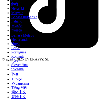
עברית
हिन्दी
Hrvatski
Magyar
Bahasa Indonesia
Italiano
日本語
한국어
Bahasa Melayu
Nederlands
Norsk
Polski
Português
Română
© 2023 - 2026 EVERAPPZ SL
Русский
Slovenčina
Svenska
ไทย
Türkçe
Українська
Tiếng Việt
简体中文
繁體中文