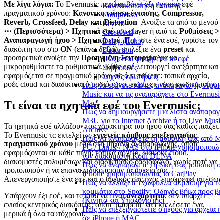
Με λίγα λόγια:
Το Evermusic περιλαμβάνει έξι ηχητικά εφέ
Κανονικοποίηση έντασης
πραγματικού χρόνου:
Κανονικοποίηση έντασης, Compressor,
Compressor
Reverb, Crossfeed, Delay και Distortion
. Ανοίξτε τα από το μενού
Reverb
⋯ (Περισσότερα) > Ηχητικά εφέ
του player ή από τις
Ρυθμίσεις >
Crossfeed
Αναπαραγωγή ήχου > Ηχητικά εφέ
. Πατήστε ένα εφέ, γυρίστε τον
Delay (Echo)
διακόπτη του στο
ON
(επάνω δεξιά), επιλέξτε ένα
preset
και
Distortion
προαιρετικά ανοίξτε την
Προηγμένη λειτουργία
για να
Πώς είναι φτιαγμένα τα εφέ
μικρορυθμίσετε τα ρυθμιστικά. Κάθε εφέ λειτουργεί ανεξάρτητα και
Συμβουλές
εφαρμόζεται σε πραγματικό χρόνο σε ό,τι παίζετε: τοπικά αρχεία,
Συχνές ερωτήσεις
ροές cloud και διαδικτυακό ραδιόφωνο, χωρίς εκ νέου κωδικοποίηση
Πώς να εξάγετε λίστες αναπαραγωγής Appl
Music και να τις αναπαράγετε στο Evermusi
Τι είναι τα ηχητικά εφέ του Evermusic;
Mac
Πώς να δημιουργήσετε μια λίστα αναπαρα
M3U για το Internet Archive ή το Live Mus
Τα ηχητικά εφέ αλλάζουν τον χαρακτήρα του ήχου σας καθώς παίζει.
Archive
Το Evermusic τα εκτελεί ως
εγγενείς κόμβους επεξεργασίας
Πώς να αναπαράγετε τη μουσική σας από M
πραγματικού χρόνου
μέσα στη μηχανή αναπαραγωγής, οπότε
PC / Linux / NAS στο iPhone χρησιμοποιώ
εφαρμόζονται σε κάθε πηγή: τοπικά αρχεία, δίσκους cloud,
τον διακομιστή Kodi DLNA
διακομιστές πολυμέσων και διαδικτυακό ραδιόφωνο, χωρίς ποτέ να
Πώς να αναπαράγετε τη δική σας μουσική 
τροποποιούν ή να επανακωδικοποιούν τα αρχεία σας.
iPhone χρησιμοποιώντας το CarPlay
Απενεργοποιήστε ένα εφέ και ο αρχικός σας ήχος επιστρέφει αμέσω
Πώς να αλλάξετε εξώφυλλα άλμπουμ για τ
κομμάτια στο Spotify: Οδηγός βήμα προς 
Υπάρχουν έξι εφέ, και το καθένα είναι
ανεξάρτητο
: δεν υπάρχει
(Κινητό και Υπολογιστής)
ενιαίος κεντρικός διακόπτης, οπότε μπορείτε να εκτελέσετε ένα,
Πώς να επεξεργαστείτε στίχους για αρχεία 
μερικά ή όλα ταυτόχρονα:
σε iPhone ή MAC