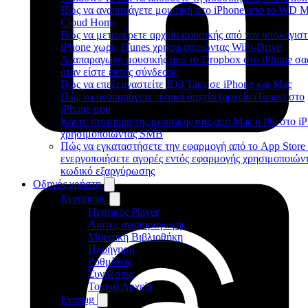
Πώς να αναπαράγετε μουσική στο iPhone από το WD 
Cloud Home
Πώς να μεταφέρετε αρχεία μουσικής από τον υπολογιστ
iPhone χωρίς iTunes χρησιμοποιώντας WiFi-Drive
Αναπαραγωγή μουσικής από το Dropbox στο iPhone σα
όταν είστε εκτός σύνδεσης
Πώς να επεξεργαστείτε ID3 Tags σε iPhone και Mac
Πώς να αναπαράγετε τοπικά αρχεία (αρχεία iTunes) στο
iPhone μου
Κάντε streaming της μουσικής σας από Mac ή PC στο i
χρησιμοποιώντας SMB
Πώς να εγκαταστήσετε την εφαρμογή από το App Store 
ενεργοποιήσετε αγορές εντός εφαρμογής χρησιμοποιών
κωδικό εξαργύρωσης
Οδηγός χρήστη
Evermusic
Ηχητικός Player
Λίστες αναπαραγωγής
Μουσική Βιβλιοθήκη
Πλοήγηση
Ρυθμίσεις
Συνδέσεις
Τοπικά Αρχεία
Evertag