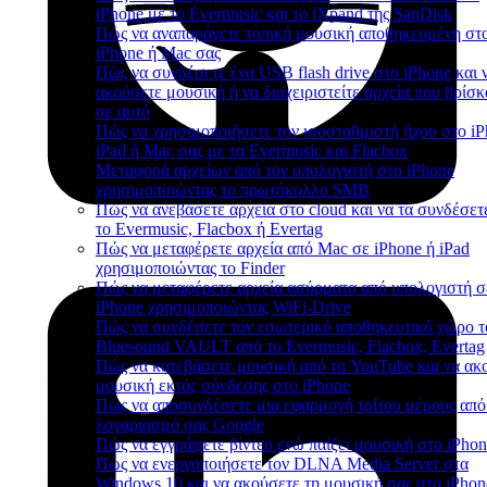
iPhone με το Evermusic και το iXpand της SanDisk
Πώς να αναπαράγετε τοπική μουσική αποθηκευμένη στ
iPhone ή Mac σας
Πώς να συνδέσετε ένα USB flash drive στο iPhone και 
ακούσετε μουσική ή να διαχειριστείτε αρχεία που βρίσκ
σε αυτό
Πώς να χρησιμοποιήσετε τον ισοσταθμιστή ήχου στο iP
iPad ή Mac σας με τα Evermusic και Flacbox
Μεταφορά αρχείων από τον υπολογιστή στο iPhone
χρησιμοποιώντας το πρωτόκολλο SMB
Πώς να ανεβάσετε αρχεία στο cloud και να τα συνδέσετ
το Evermusic, Flacbox ή Evertag
Πώς να μεταφέρετε αρχεία από Mac σε iPhone ή iPad
χρησιμοποιώντας το Finder
Πώς να μεταφέρετε αρχεία ασύρματα από υπολογιστή σ
iPhone χρησιμοποιώντας WiFi-Drive
Πώς να συνδέσετε τον εσωτερικό αποθηκευτικό χώρο τ
Bluesound VAULT από το Evermusic, Flacbox, Evertag
Πώς να κατεβάσετε μουσική από το YouTube και να ακ
μουσική εκτός σύνδεσης στο iPhone
Πώς να αποσυνδέσετε μια εφαρμογή τρίτου μέρους από
λογαριασμό σας Google
Πώς να εγγράψετε βίντεο ενώ παίζει μουσική στο iPho
Πώς να ενεργοποιήσετε τον DLNA Media Server στα
Windows 10 και να ακούσετε τη μουσική σας στο iPhon