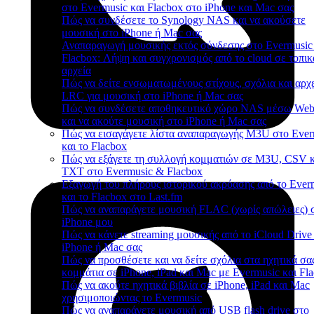
στο Evermusic και Flacbox στο iPhone και Mac σας
Πώς να συνδέσετε το Synology NAS και να ακούσετε
μουσική στο iPhone ή Mac σας
Αναπαραγωγή μουσικής εκτός σύνδεσης στο Evermusic
Flacbox: Λήψη και συγχρονισμός από το cloud σε τοπικ
αρχεία
Πώς να δείτε ενσωματωμένους στίχους, σχόλια και αρχ
LRC για μουσική στο iPhone ή Mac σας
Πώς να συνδέσετε αποθηκευτικό χώρο NAS μέσω W
και να ακούτε μουσική στο iPhone ή Mac σας
Πώς να εισαγάγετε λίστα αναπαραγωγής M3U στο Ever
και το Flacbox
Πώς να εξάγετε τη συλλογή κομματιών σε M3U, CSV κ
TXT στο Evermusic & Flacbox
Εξαγωγή του πλήρους ιστορικού ακρόασης από το Ever
και το Flacbox στο Last.fm
Πώς να αναπαράγετε μουσική FLAC (χωρίς απώλειες) 
iPhone μου
Πώς να κάνετε streaming μουσικής από το iCloud Drive
iPhone ή Mac σας
Πώς να προσθέσετε και να δείτε σχόλια στα ηχητικά σα
κομμάτια σε iPhone, iPad και Mac με Evermusic και Fl
Πώς να ακούτε ηχητικά βιβλία σε iPhone, iPad και Mac
χρησιμοποιώντας το Evermusic
Πώς να αναπαράγετε μουσική από USB flash drive στο