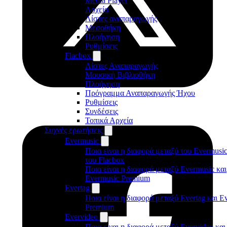
Media Player
Αρχεία
Λίστες αναπαραγωγής
Μεσοθήκη
Πλοήγηση
Ρυθμίσεις
Flacbox
Λίστες Αναπαραγωγής
Μουσική Βιβλιοθήκη
Πλοήγηση
Πρόγραμμα Αναπαραγωγής Ήχου
Ρυθμίσεις
Συνδέσεις
Τοπικά Αρχεία
Συχνές ερωτήσεις
Evermusic
Ποια είναι η διαφορά μεταξύ του Evermusic
του Flacbox
Ποια είναι η διαφορά μεταξύ Evermusic και
Evermusic Premium
Evertag
Ποια είναι η διαφορά μεταξύ Evertag και E
Premium
Evervideo
Ποια είναι η διαφορά μεταξύ Evervideo και