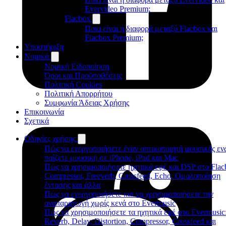
Evervideo Premium;
Flacbox
Ποια είναι η διαφορά μεταξύ Flacbox και
Flacbox Premium;
Υποστήριξη
Νομικά
Νομική Ειδοποίηση
Όροι και Προϋποθέσεις
Πολιτική Cookies
Πολιτική Απορρήτου
Συμφωνία Άδειας Χρήσης
Επικοινωνία
Σχετικά
Οδηγίες χρήσης
Πώς να ενεργοποιήσετε έναν οπτικοποιητή μουσικής εν
παίζετε μουσική σε iPhone, iPad και Mac
Πώς να χρησιμοποιήσετε ηχητικά εφέ και DSP στο Flac
Compressor, Freeverb, Crossfeed, Echo, Ομαλοποίηση
έντασης και άλλα
Πώς να ενεργοποιήσετε και να χρησιμοποιήσετε την
αναπαραγωγή χωρίς κενά στο Evermusic
Πώς να χρησιμοποιήσετε τα ηχητικά εφέ στο Evermusic
Reverb, Delay, Distortion, Compressor, Crossfeed και