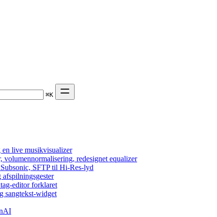
⌘
K
en live musikvisualizer
r, volumennormalisering, redesignet equalizer
 Subsonic, SFTP til Hi-Res-lyd
 afspilningsgester
tag-editor forklaret
g sangtekst-widget
enAI