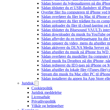
Sådan bruger du lydequalizeren på din iPh
Sådan tilslutter du et USB-flashdrev til iPhone
Overfør filer fra computeren til iPhone ved
Sådan overfører du filer fra Mac til iPhone 
Sådan overfører du filer trådløst fra en com
Sådan uploader du filer til cloud-lagring og
Sådan tilslutter du Bluesound VAULTs inter
Sådan downloader du musik fra YouTube og ly
Sådan afbryder du en tredjepartsapp fra din
Sådan optager du video, mens du afspiller 
Sådan aktiverer du DLNA Media Server på W
Sådan afspiller du musik på iPhone fra 
Sådan overfører du musikfiler fra computer
Afspil musik fra Dropbox på din iPhone, når
Sådan redigerer du ID3-tags på iPhone og 
Sådan afspiller du lokale filer (iTunes-filer)
Stream din musik fra Mac eller PC til iPho
Sådan installerer du appen fra App Store el
Juridisk
Cookiepolitik
Juridisk meddelelse
Licensaftale
Privatlivspolitik
Vilkår og betingelser