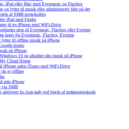
one, iPad eller Mac med Evermusic og Flacbox
 og lytter til musik eller administrerer filer på det
 hjælp af SMB-protokollen
eller iPad med Finder
puter til en iPhone med WiFi-Drive
 forbinder dem til Evermusic, Flacbox eller Evertag
ne lager fra Evermusic, Flacbox, Evertag
tter til offline musik på iPhone
 Google-konto
musik på iPhone
indows 10 og afspiller din musik på iPhone
WD My Cloud Home
 til iPhone uden iTunes med WiFi-Drive
 du er offline
Mac
 på min iPhone
ne via SMB
ler aktiverer In-App-køb ved hjælp af indløsningskode