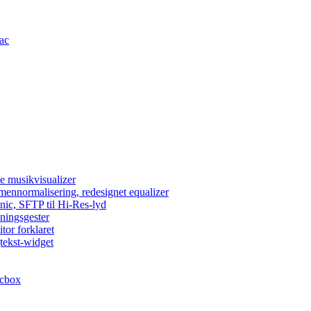
Mac
e musikvisualizer
umennormalisering, redesignet equalizer
nic, SFTP til Hi-Res-lyd
lningsgester
tor forklaret
tekst-widget
acbox