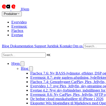
Hjem
Produkter
Evervideo
Evermusic
Flacbox
Evertag
Blog
Dokumentation
Support
Juridisk
Kontakt
Om os
⌘
K
Hjem
Blog
Flacbox 7.6: Ny BASS-lydmotor, effekter, DSP og 
Evermusic 8.7: ægte gapless-afspilning, lydeffekte
Flacbox 7.4: Genopbygget CarPlay, Plex, Jellyfin,
Evervideo 1.7: nye Plex, Jellyfin, sky-streaming og
Evertag 4.2: Nye sky-forbindelser, indstillinger for 
Evermusic 8.6: Ny CarPlay, Plex, Jellyfin, SFTP o
De bedste cloud musikafspillere til iPhone i 2026
Eksporter Wix blogindlæg til Markdown med Op