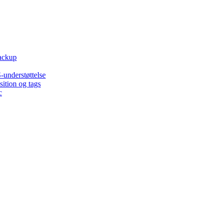
backup
-understøttelse
ition og tags
c