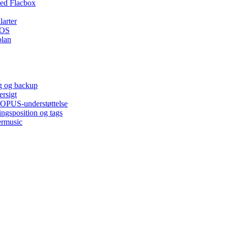
ed Flacbox
larter
iOS
plan
ng og backup
ersigt
, OPUS-understøttelse
ingsposition og tags
ermusic