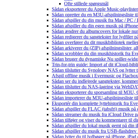
Ofte stillede spørgsmål
Sådan eksporterer du Apple Music-playliste
Sådan opretter du en M3U-afspilningsliste ti
Sådan afspiller du din musik fra Mac / PC
Sådan afspiller du din egen musik på iPhon
Sådan ændrer du albumcovers for lokale numr
Sådan redigerer du sangtekster for lydfiler
Sådan overfører du dit musikbibliotek mellem
Sådan arkiverer du (ZIP) afspilningslister, 
Sådan scrobbler du din musikhistorik fra Eve
Sådan bruger du dynamiske Nu spiller-widg
Trin-for-trin guide: Import af dit iCloud-bib
Sådan tilslutter du Synology NAS og lytter t
Afspil offline musik i Evermusic og Flacbox:
Sådan ser du indlejrede sangtekster, kommen
Sådan tilslutter du NAS-lagring via WebDAV 
Sådan eksporterer du sporsamling til M3U
Sådan importerer du M3U-afspilningsliste t
Eksportér din komplette lyttehistorik fra Ev
Sådan afspiller du FLAC (tabsfri) musik på 
Sådan streamer du musik fra iCloud Drive p
Sådan tilføjer og viser du kommentarer til
Sådan afspiller du lokal musik gemt på din 
Sådan afspiller du musik fra USB-flashdre
Sådan lytter du til lydbøger på iPhone, iP