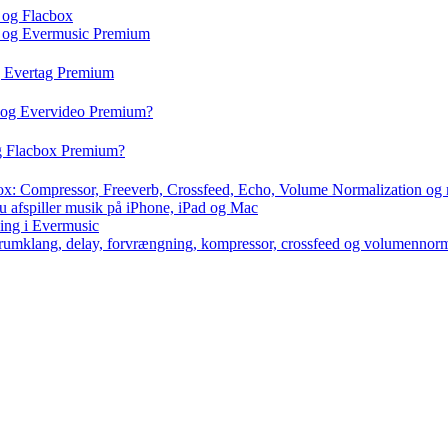
 og Flacbox
c og Evermusic Premium
g Evertag Premium
o og Evervideo Premium?
og Flacbox Premium?
box: Compressor, Freeverb, Crossfeed, Echo, Volume Normalization og
u afspiller musik på iPhone, iPad og Mac
ning i Evermusic
 rumklang, delay, forvrængning, kompressor, crossfeed og volumennorm