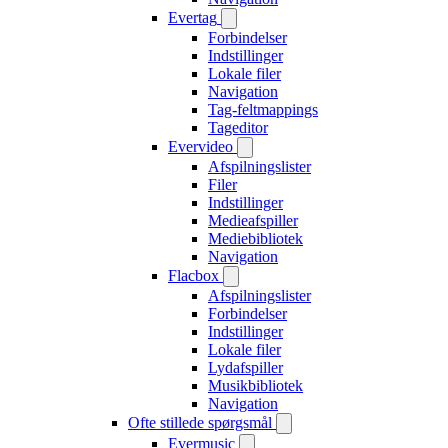
Evertag
Forbindelser
Indstillinger
Lokale filer
Navigation
Tag-feltmappings
Tageditor
Evervideo
Afspilningslister
Filer
Indstillinger
Medieafspiller
Mediebibliotek
Navigation
Flacbox
Afspilningslister
Forbindelser
Indstillinger
Lokale filer
Lydafspiller
Musikbibliotek
Navigation
Ofte stillede spørgsmål
Evermusic