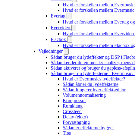
Hvad er forskellen mellem Evermusic
Hvad er forskellen mellem Evermusi
Evertag
Hvad er forskellen mellem Evertag o
Evervideo
Hvad er forskellen mellem Evervide
Flacbox
Hvad er forskellen mellem Flacbox 
Vejledninger
Sådan bruger du lydeffekter og DSP i Flac
Sådan tænder du en musikvisualizer, mens d
Sådan aktiverer og bruger du gapless-afspil
Sådan bruger du lydeffekterne i Evermusic:
Hvad er Evermusics lydeffekter?
Sådan åbner du lydeffekterne
Sådan fungerer hver effekt-editor
Volumennormalisering
Kompressor
Rumklang
Crossfeed
Delay (ekko)
Forvrængning
Sådan er effekterne bygget
Tips