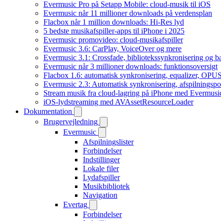
Evermusic Pro på Setapp Mobile: cloud-musik til iOS
Evermusic når 11 millioner downloads på verdensplan
Flacbox når 1 million downloads: Hi-Res lyd
5 bedste musikafspiller-apps til iPhone i 2025
Evermusic promovideo: cloud-musikafspiller
Evermusic 3.6: CarPlay, VoiceOver og mere
Evermusic 3.1: Crossfade, bibliotekssynkronisering og 
Evermusic når 3 millioner downloads: funktionsoversigt
Flacbox 1.6: automatisk synkronisering, equalizer, OPUS
Evermusic 2.3: Automatisk synkronisering, afspilningspos
Stream musik fra cloud-lagring på iPhone med Evermusi
iOS-lydstreaming med AVAssetResourceLoader
Dokumentation
Brugervejledning
Evermusic
Afspilningslister
Forbindelser
Indstillinger
Lokale filer
Lydafspiller
Musikbibliotek
Navigation
Evertag
Forbindelser