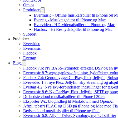
Kontakt os
Om os
Produkter
Evermusic - Offline musikafspiller til iPhone og 
Evertag - Musiktageditor til iPhone og Mac
Evervideo - HD-videoafspiller til iPhone og Mac
Flacbox - Hi-Res lydafspiller til iPhone og Mac
Support
Produkter
Evervideo
Evermusic
Flacbox
Evertag
Blog
Flacbox 7.6: Ny BASS-lydmotor, effekter, DSP og en liv
Evermusic 8.7: ægte gapless-afspilning, lydeffekter, vol
Flacbox 7.4: Genopbygget CarPlay, Plex, Jellyfin, Subso
Evervideo 1.7: nye Plex, Jellyfin, sky-streaming og afspi
Evertag 4.2: Nye sky-forbindelser, indstillinger for tag-edi
Evermusic 8.6: Ny CarPlay, Plex, Jellyfin, SFTP og sang
De bedste cloud musikafspillere til iPhone i 2026
Eksporter Wix blogindlæg til Markdown med OpenAI
Afspil tabsfri FLAC og DSD på iPhone og Mac med Fl
Bedste cloud musikafspiller til iPhone og iPad
Evermusic 6.8: Aliyun Drive, Synology, nye UI-stilarter