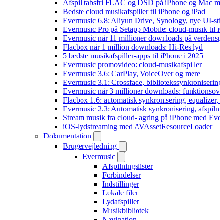
Afspil tabsfri FLAC og DSD på iPhone og Mac m
Bedste cloud musikafspiller til iPhone og iPad
Evermusic 6.8: Aliyun Drive, Synology, nye UI-sti
Evermusic Pro på Setapp Mobile: cloud-musik til 
Evermusic når 11 millioner downloads på verdens
Flacbox når 1 million downloads: Hi-Res lyd
5 bedste musikafspiller-apps til iPhone i 2025
Evermusic promovideo: cloud-musikafspiller
Evermusic 3.6: CarPlay, VoiceOver og mere
Evermusic 3.1: Crossfade, bibliotekssynkroniseri
Evermusic når 3 millioner downloads: funktionsov
Flacbox 1.6: automatisk synkronisering, equalizer
Evermusic 2.3: Automatisk synkronisering, afspiln
Stream musik fra cloud-lagring på iPhone med Ev
iOS-lydstreaming med AVAssetResourceLoader
Dokumentation
Brugervejledning
Evermusic
Afspilningslister
Forbindelser
Indstillinger
Lokale filer
Lydafspiller
Musikbibliotek
Navigation