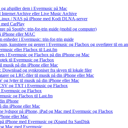
r og afspiller dem i Evermusic på Mac
l Internet Archive eller Live Music Archive
 / Linux / NAS på iPhone med Kodi DLNA-server
e med CarPlay
e på Spotify: trin-for-trin guide (mobil og computer)
 på iPhone eller MAC
 enheder i Evermusic: trin-for-trin guide
album, kunstnere og genrer i Evermusic og Flacbox og overfører til en 
rmusic eller Flacbox til Last.fm
ets i Evermusic og Flacbox på din iPhone og Mac
liotek til Evermusic og Flacbox
il musik på din iPhone eller Mac
 Download og synkroniser fra skyen til lokale filer
tarer og LRC-filer til musik på din iPhone eller Mac
og lytter til musik på din iPhone eller Mac
, CSV og TXT i Evermusic og Flacbox
il Evermusic og Flacbox
ermusic og Flacbox til Last.fm
din iPhone
å din iPhone eller Mac
 dine lydspor på iPhone, iPad og Mac med Evermusic og Flacbox
iPhone eller Mac
v på iPhone med Evermusic og iXpand fra SanDisk
ad og Mac med Evermusic