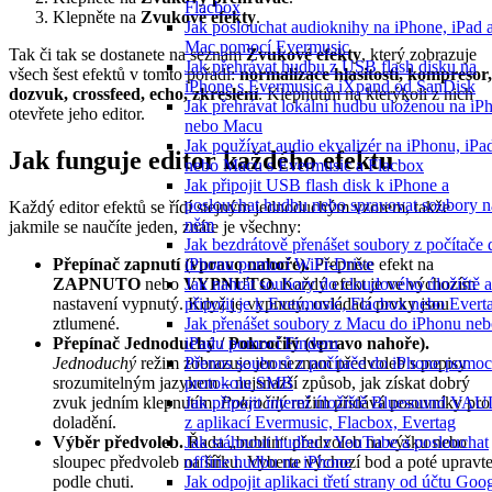
Flacbox
Klepněte na
Zvukové efekty
.
Jak poslouchat audioknihy na iPhone, iPad 
Mac pomocí Evermusic
Tak či tak se dostanete na seznam
Zvukové efekty
, který zobrazuje
Jak přehrávat hudbu z USB flash disku na
všech šest efektů v tomto pořadí:
normalizace hlasitosti, kompresor,
iPhone s Evermusic a iXpand od SanDisk
dozvuk, crossfeed, echo, zkreslení
. Klepnutím na kterýkoli z nich
Jak přehrávat lokální hudbu uloženou na iP
otevřete jeho editor.
nebo Macu
Jak používat audio ekvalizér na iPhonu, iPa
Jak funguje editor každého efektu
nebo Macu s Evermusic a Flacbox
Jak připojit USB flash disk k iPhone a
poslouchat hudbu nebo spravovat soubory n
Každý editor efektů se řídí stejným jednoduchým vzorem, takže
něm
jakmile se naučíte jeden, znáte je všechny:
Jak bezdrátově přenášet soubory z počítače 
iPhonu pomocí WiFi-Drive
Přepínač zapnutí (vpravo nahoře).
Přepněte efekt na
Jak nahrát soubory do cloudového úložiště a
ZAPNUTO
nebo
VYPNUTO
. Každý efekt je ve výchozím
připojit je k Evermusic, Flacbox nebo Evert
nastavení vypnutý. Když je vypnutý, ovládací prvky jsou
Jak přenášet soubory z Macu do iPhonu ne
ztlumené.
iPadu pomocí Finderu
Přepínač Jednoduchý / Pokročilý (vpravo nahoře).
Přenos souborů z počítače do iPhone pomoc
Jednoduchý
režim zobrazuje jen seznam předvoleb s popisy
protokolu SMB
srozumitelným jazykem – nejsnazší způsob, jak získat dobrý
Jak připojit interní úložiště Bluesound VA
zvuk jedním klepnutím.
Pokročilý
režim přidává posuvníky pro
z aplikací Evermusic, Flacbox, Evertag
doladění.
Jak stáhnout hudbu z YouTube a poslouchat
Výběr předvoleb.
Řada „bublin“ předvoleb na výšku nebo
offline hudbu na iPhone
sloupec předvoleb na šířku. Vyberte výchozí bod a poté upravt
Jak odpojit aplikaci třetí strany od účtu Goo
podle chuti.