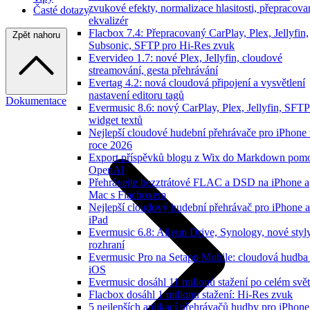
zvukové efekty, normalizace hlasitosti, přepracov
Časté dotazy
ekvalizér
Flacbox 7.4: Přepracovaný CarPlay, Plex, Jellyfin,
Zpět nahoru
Subsonic, SFTP pro Hi-Res zvuk
Evervideo 1.7: nové Plex, Jellyfin, cloudové
streamování, gesta přehrávání
Evertag 4.2: nová cloudová připojení a vysvětlení
nastavení editoru tagů
Dokumentace
Evermusic 8.6: nový CarPlay, Plex, Jellyfin, SFTP
widget textů
Nejlepší cloudové hudební přehrávače pro iPhone
roce 2026
Export příspěvků blogu z Wix do Markdown pom
OpenAI
Přehrávejte bezztrátové FLAC a DSD na iPhone a
Mac s Flacboxem
Nejlepší cloudový hudební přehrávač pro iPhone a
iPad
Evermusic 6.8: Aliyun Drive, Synology, nové styl
rozhraní
Evermusic Pro na Setapp Mobile: cloudová hudba
iOS
Evermusic dosáhl 11 milionů stažení po celém svě
Flacbox dosáhl 1 milionu stažení: Hi-Res zvuk
5 nejlepších aplikací přehrávačů hudby pro iPhone