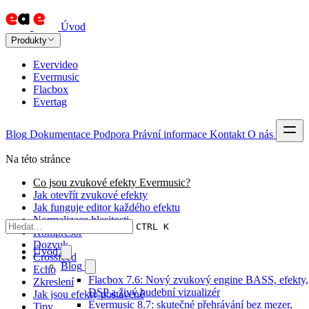
Úvod
Produkty
Evervideo
Evermusic
Flacbox
Evertag
Blog
Dokumentace
Podpora
Právní informace
Kontakt
O nás
Na této stránce
Co jsou zvukové efekty Evermusic?
Jak otevřít zvukové efekty
Jak funguje editor každého efektu
Normalizace hlasitosti
CTRL K
Kompresor
Dozvuk
Úvod
Crossfeed
Blog
Echo
Flacbox 7.6: Nový zvukový engine BASS, efekty,
Zkreslení
DSP a živý hudební vizualizér
Jak jsou efekty postavené
Evermusic 8.7: skutečné přehrávání bez mezer,
Tipy