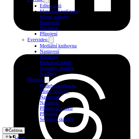
Editor tagů
Mapování polí tagů
Místní soubory
Nastavení
Navigace
Připojení
Evervideo
Mediální knihovna
Nastavení
Navigace
Přehrávač médií
Seznamy skladeb
Soubory
Flacbox
Hudební knihovna
Místní soubory
Nastavení
Navigace
Přehrávač zvuku
Připojení
Seznamy skladeb
Čeština
عربي