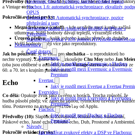
Předvolby (6):
Jemný, Chu Moy, Silný, Jan Meier, Jako reproduktor
Evermusic dosáhl 3 milionů stažení: přehled funkcí
a Vintage stereo.
Flacbox 1.6: automatická synchronizace, ekvalizér, podp
OPUS
Pokročilé ovládací prvky:
Evermusic 2.3: Automatická synchronizace, pozice
přehrávání a tagy
Mezní frekvence (cutoff)
– kde se přeliv mezi kanály začíná
Streamujte hudbu z cloudového úložiště na iPhone s
utlumovat. Nižší hodnoty dávají teplejší, výraznější efekt.
Evermusic
Úroveň přelivu
– kolik jednoho kanálu přeteče do druhého.
Streamování zvuku v iOS pomocí AVAssetResourceLoa
Vyšší hodnoty znějí více jako reproduktory.
Dokumentace
Časté dotazy
Jak ho používat:
Je to efekt pro
sluchátka
– u reproduktorů ho
Evermusic
nechte vypnutý. Zapněte ho a vyzkoušejte
Chu Moy
nebo
Jan Meie
Jaký je rozdíl mezi Evermusic a Flacbox
(oba jsou oblíbené u audiofilů) nebo
Vintage stereo
pro nahrávky ze
Jaký je rozdíl mezi Evermusic a Evermusic
60. a 70. let s krajním panoramatem.
Premium
Evertag
Echo
Jaký je rozdíl mezi Evertag a Evertag Prem
Evervideo
Co dělá:
Opakuje zvuk jako ozvěnu v horách. Trocha způsobí, že
Jaký je rozdíl mezi Evervideo a Evervideo
hudba působí plněji; víc zanechá jasnou, rytmickou ozvěnu po každé
Premium?
tónu. Postaveno na
od Applu.
AVAudioUnitDelay
Flacbox
Jaký je rozdíl mezi Flacbox a Flacbox
Předvolby (10):
Slapback, Zdvojovač, Krátké echo, Standardní,
Premium?
Páskové echo, Jasné echo, Dlouhé echo, Dub, Prostorné a Ambientní
Návody
Pokročilé ovládací prvky:
Jak používat zvukové efekty a DSP ve Flacboxu: