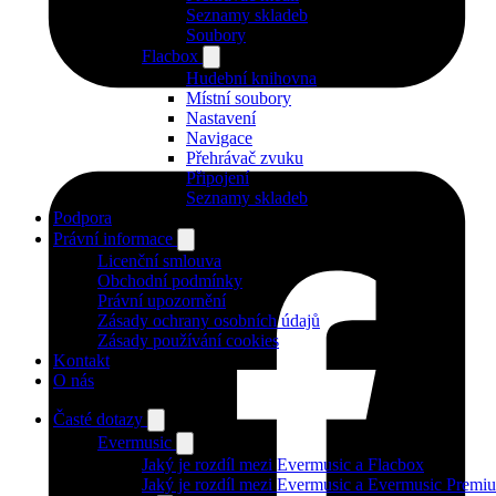
Seznamy skladeb
Soubory
Flacbox
Hudební knihovna
Místní soubory
Nastavení
Navigace
Přehrávač zvuku
Připojení
Seznamy skladeb
Podpora
Právní informace
Licenční smlouva
Obchodní podmínky
Právní upozornění
Zásady ochrany osobních údajů
Zásady používání cookies
Kontakt
O nás
Časté dotazy
Evermusic
Jaký je rozdíl mezi Evermusic a Flacbox
Jaký je rozdíl mezi Evermusic a Evermusic Premi