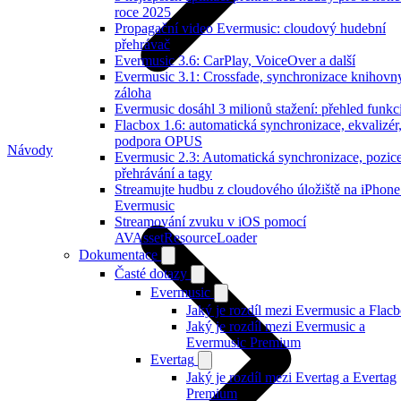
roce 2025
Propagační video Evermusic: cloudový hudební
přehrávač
Evermusic 3.6: CarPlay, VoiceOver a další
Evermusic 3.1: Crossfade, synchronizace knihovn
záloha
Evermusic dosáhl 3 milionů stažení: přehled funkc
Flacbox 1.6: automatická synchronizace, ekvalizér
podpora OPUS
Návody
Evermusic 2.3: Automatická synchronizace, pozic
přehrávání a tagy
Streamujte hudbu z cloudového úložiště na iPhone
Evermusic
Streamování zvuku v iOS pomocí
AVAssetResourceLoader
Dokumentace
Časté dotazy
Evermusic
Jaký je rozdíl mezi Evermusic a Flac
Jaký je rozdíl mezi Evermusic a
Evermusic Premium
Evertag
Jaký je rozdíl mezi Evertag a Evertag
Premium