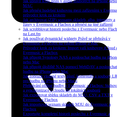
Jak upravit texty písní v audio souborech na iPhone nebo
MAC
Jak přenést hudební knihovnu mezi zařízeními v Evermus
průvodce krok za krokem
Jak archivovat (ZIP) seznamy skladeb, alba, interprety a
žánry v Evermusic a Flacbox a přenést na jiné zařízení
Jak scrobblovat historii poslechu z Evermusic nebo Flac
na Last.fm
Jak používat dynamické widgety Právě se přehrává v
Evermusic a Flacbox na vašem iPhone a Mac
Průvodce krok za krokem: Import vaší knihovny iCloud 
Evermusic a Flacbox
Jak připojit Synology NAS a poslouchat hudbu na iPhon
nebo Mac
Jak připojit úložiště NAS pomocí WebDAV a poslouchat
hudbu na iPhone nebo Mac
Jak zobrazit vložené texty písní, komentáře a soubory L
pro hudbu na iPhonu nebo Macu
Přehrávání offline hudby v Evermusic a Flacbox: Stahov
a synchronizace z cloudu do lokálních souborů
Jak exportovat sbírku skladeb do M3U, CSV a TXT v
Evermusic a Flacbox
Jak importovat seznam skladeb M3U do Evermusic a
Flacbox
Exportujte kompletní historii poslechu z Evermusic a