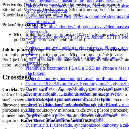
efekty, normalizace hlasitosti, přepracovaný ekvalizér
Předvolby (13):
Malá místnost, Střední místnost, Velká místnost,
Flacbox 7.4: Přepracovaný CarPlay, Plex, Jellyfin, Subso
Střední sál, Velký sál, Deska (plate), Střední komora, Velká komora,
SFTP pro Hi-Res zvuk
Katedrála a několik variant sálů a místností.
Evervideo 1.7: nové Plex, Jellyfin, cloudové streamování
gesta přehrávání
Pokročilý ovládací prvek:
Evertag 4.2: nová cloudová připojení a vysvětlení nastav
editoru tagů
Mix
– kolik dozvuku se přimísí, od 0 % (suchý, původní zvuk)
Evermusic 8.6: nový CarPlay, Plex, Jellyfin, SFTP a wid
po 100 % (plně do zvoleného prostoru).
textů
Nejlepší cloudové hudební přehrávače pro iPhone v roce
Jak ho používat:
Zapněte ho, vyberte prostor (například
Střední sál
2026
pro teplý, prostorný pocit) a udržujte
Mix
skromný – méně je více.
Export příspěvků blogu z Wix do Markdown pomocí
Použijte ho k přidání vzduchu do nahrávek s blízkým mikrofonování
OpenAI
nebo „suchých“ nahrávek.
Přehrávejte bezztrátové FLAC a DSD na iPhone a Mac 
Flacboxem
Crossfeed
Nejlepší cloudový hudební přehrávač pro iPhone a iPad
Evermusic 6.8: Aliyun Drive, Synology, nové styly rozhr
Evermusic Pro na Setapp Mobile: cloudová hudba pro i
Co dělá:
Ve sluchátkách zůstávají levý a pravý kanál zcela oddělené,
Evermusic dosáhl 11 milionů stažení po celém světě
což může způsobit, že se hudba zdá uzavřená uvnitř hlavy – zvlášť u
Flacbox dosáhl 1 milionu stažení: Hi-Res zvuk
starších stereo mixů s krajním panoramatem. Crossfeed přimíchá malé
5 nejlepších aplikací přehrávačů hudby pro iPhone v roc
filtrované množství každého kanálu do druhého, tak jak vaše uši
2025
přirozeně slyší reproduktory v místnosti, takže zvuk působí přirozeněj
Propagační video Evermusic: cloudový hudební přehráv
a méně unavuje při dlouhém poslechu. Je postaven na známém
Evermusic 3.6: CarPlay, VoiceOver a další
algoritmu
Bauer stereophonic-to-binaural (bs2b)
.
Evermusic 3.1: Crossfade, synchronizace knihovny a zál