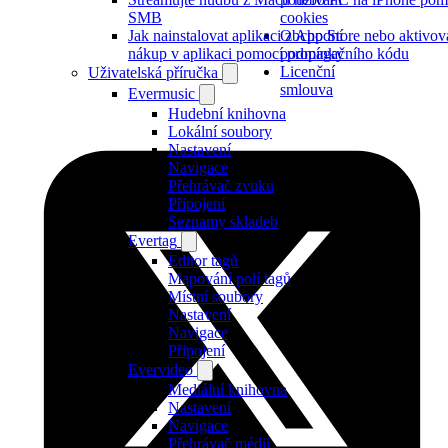
SMB
cookies
Jak nainstalovat aplikaci z App Store nebo aktivov
Obchodní
nákup v aplikaci pomocí propagačního kódu
podmínky
Licenční
Uživatelská příručka
smlouva
Evermusic
Hudební knihovna
Lokální soubory
Nastavení
Navigace
Přehrávač zvuku
Připojení
Seznamy skladeb
Evertag
Editor tagů
Mapování polí tagů
Místní soubory
Nastavení
Navigace
Připojení
Evervideo
Mediální knihovna
Nastavení
Navigace
Přehrávač médií