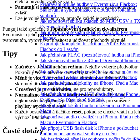
efekt a původní zvuk se vrátí.
Přehrávání offline hudby v Evermusic a Flacbox:
Pamatují si vaše nastavení
mezi relacemi, u každého efektu
Stahování a synchronizace z cloudu do lokálních
zvlášť.
souborů
Lze je volně kombinovat, protože každý je nezávislý.
Jak exportovat sbírku skladeb do M3U, CSV a T
Evermusic a Flacbox
Fungují také společně s
10pásmovým grafickým ekvalizérem
Jak importovat seznam skladeb M3U do Evermusi
Evermusic a jeho
přehráváním bez mezer
, takže můžete zároveň
Flacbox
tvarovat tón, vyrovnávat hlasitost a udržovat přechody plynulé.
Exportujte kompletní historii poslechu z Evermusi
Flacbox do Last.fm
Tipy
Jak přehrávat FLAC (bezztrátovou) hudbu na iPh
Jak streamovat hudbu z iCloud Drive na iPhonu n
Macu
Začněte v Jednoduchém režimu.
Nejdřív vyberte předvolbu;
Jak přidat a zobrazit komentáře k audio stopám na
Pokročilý režim otevřete jen tehdy, když chcete doladit.
iPhone, iPad a Mac pomocí Evermusic a Flacbox
Méně je více
u dozvuku, echa a zkreslení – udržujte Mix
Jak poslouchat audioknihy na iPhone, iPad a Mac
skromný pro muzikální výsledky.
pomocí Evermusic
Crossfeed je pro sluchátka
, ne pro reproduktory.
Jak přehrávat hudbu z USB flash disku na iPhone 
Normalizace hlasitosti + kompresor
dohromady dávají
Evermusic a iXpand od SanDisk
nejkonzistentnější, nejlépe slyšitelný výsledek pro smíšené
Jak přehrávat lokální hudbu uloženou na iPhonu n
playlisty a poslech v autě.
Macu
Každý posuvník má tlačítko
reset
, pokud se chcete vrátit na je
Jak používat audio ekvalizér na iPhonu, iPadu neb
výchozí hodnotu.
Macu s Evermusic a Flacbox
Jak připojit USB flash disk k iPhone a poslouchat
Časté dotazy
hudbu nebo spravovat soubory na něm
Jak bezdrátově přenášet soubory z počítače do iP