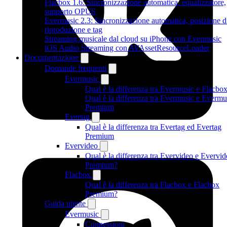
Flacbox 1.6: Sincronizzazione automatica, equalizzatore,
supporto OPUS
Evermusic 2.3: Sincronizzazione automatica, posizione d
riproduzione e tag
Streaming musicale dal cloud su iPhone con Evermusic
iOS Audio Streaming con AVAssetResourceLoader
Documentazione
Domande frequenti
Evermusic
Qual è la differenza tra Evermusic e Flacbo
Qual è la differenza tra Evermusic e Evermu
Premium
Evertag
Qual è la differenza tra Evertag ed Evertag
Premium
Evervideo
Qual è la differenza tra Evervideo e Evervi
Premium?
Flacbox
Qual è la differenza tra Flacbox e Flacbox
Premium?
Guida utente
Evermusic
Connessioni