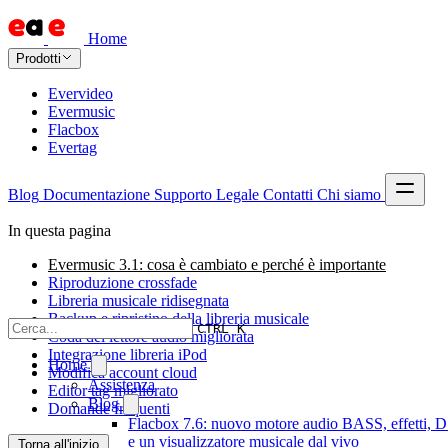
Home
Prodotti
Evervideo
Evermusic
Flacbox
Evertag
Blog
Documentazione
Supporto
Legale
Contatti
Chi siamo
In questa pagina
Evermusic 3.1: cosa è cambiato e perché è importante
Riproduzione crossfade
Libreria musicale ridisegnata
Backup e ripristino della libreria musicale
CTRL K
Coda del lettore audio migliorata
Integrazione libreria iPod
Home
Modifica account cloud
Assistenza
Editor tag migliorato
Blog
Domande frequenti
Flacbox 7.6: nuovo motore audio BASS, effetti, 
e un visualizzatore musicale dal vivo
Torna all'inizio