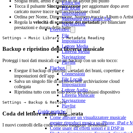
Sfoglia brani, artisti e album in un layout più pulito
Editor tag
Tocca il pulsante
Sincronizzazione
per aggiornare dopo aver
File locali
caricato nuove tracce nell’archiviazione cloud
Impostazioni
Ordina per Nome, Dimensione, Numero traccia, Album o Artis
Mappatura dei Campi Tag
Regola la
velocità di scansione dei metadati
per bilanciare
Navigazione
prestazioni e durata della batteria
Evervideo
File
Settings → Music Library → Metadata Reading
Impostazioni
Lettore Media
Backup e ripristino della libreria musicale
Libreria Media
Navigazione
Proteggi i tuoi dati musicali con un backup con un solo tocco:
Playlist
Flacbox
Esegue il backup di playlist, metadati dei brani, copertine e
Connessioni
impostazioni dell’app
File Locali
Salva un singolo file di archivio nell’archiviazione cloud
Impostazioni
collegata
Lettore Audio
Ripristina tutto con un solo tocco su qualsiasi dispositivo
Libreria Musicale
Navigazione
Settings → Backup & Restore
Playlist
Guide pratiche
Coda del lettore audio migliorata
Come attivare un visualizzatore musicale
mentre riproduci musica su iPhone, iPad e 
I nuovi controlli della coda offrono maggiore flessibilità:
Come usare gli effetti sonori e il DSP in