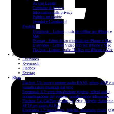
Avviso Legale
Contratto di licenza
Informativa sulla privacy
Politica sui cookie
Termini e Condizioni
Prodotti
Evermusic - Lettore musicale offline per iPhone e
Mac
Evertag - Editor di tag musicali per iPhone e Mac
Evervideo - Lettore Video HD per iPhone e Mac
Flacbox - Lettore Audio Hi-Res per iPhone e Mac
Prodotti
Evervideo
Evermusic
Flacbox
Evertag
Blog
Flacbox 7.6: nuovo motore audio BASS, effetti, DSP e 
visualizzatore musicale dal vivo
Evermusic 8.7: vera riproduzione gapless, effetti audio,
normalizzazione del volume, equalizzatore ridisegnato
Flacbox 7.4: CarPlay ricostruito, Plex, Jellyfin, Subsonic
SFTP per audio Hi-Res
Evervideo 1.7: nuovi Plex, Jellyfin, streaming cloud, gest