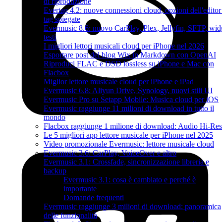
di riproduzione
Evertag 4.2: nuove connessioni cloud, opzioni dell'editor
tag spiegate
Evermusic 8.6: nuovo CarPlay, Plex, Jellyfin, SFTP, wid
testi
I migliori lettori musicali cloud per iPhone nel 2026
Esportare post del blog Wix in Markdown con OpenAI
Riproduci FLAC e DSD lossless su iPhone e Mac con
Flacbox
Miglior lettore musicale cloud per iPhone e iPad
Evermusic 6.8: Aliyun Drive, Synology, nuovi stili UI
Evermusic Pro su Setapp Mobile: Musica cloud per iOS
Evermusic raggiunge 11 milioni di download in tutto il
mondo
Flacbox raggiunge 1 milione di download: Audio Hi-Res
Le 5 migliori app lettore musicale per iPhone nel 2025
Video promozionale Evermusic: lettore musicale cloud
Evermusic 3.6: CarPlay, VoiceOver e altro
Evermusic 3.1: Crossfade, sincronizzazione libreria e
backup
Evermusic 3.1: cosa è cambiato e perché è
importante
Domande frequenti
Evermusic raggiunge 3 milioni di download: panoramica
delle funzionalità