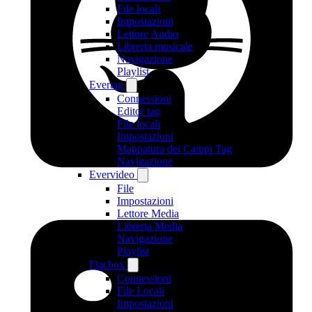
File locali
Impostazioni
Lettore Audio
Libreria musicale
Navigazione
Playlist
Evertag
Connessioni
Editor tag
File locali
Impostazioni
Mappatura dei Campi Tag
Navigazione
Evervideo
File
Impostazioni
Lettore Media
Libreria Media
Navigazione
Playlist
Flacbox
Connessioni
File Locali
Impostazioni