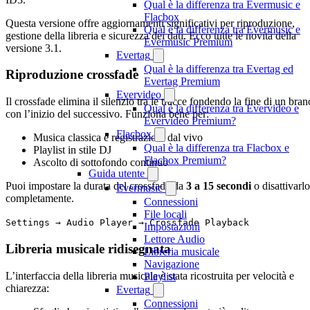
Qual è la differenza tra Evermusic e
Flacbox
Questa versione offre aggiornamenti significativi per riproduzione,
Qual è la differenza tra Evermusic e
gestione della libreria e sicurezza dei dati. Ecco tutte le novità della
Evermusic Premium
versione 3.1.
Evertag
Qual è la differenza tra Evertag ed
Riproduzione crossfade
Evertag Premium
Evervideo
Il crossfade elimina il silenzio tra le tracce fondendo la fine di un bran
Qual è la differenza tra Evervideo e
con l’inizio del successivo. Funziona bene per:
Evervideo Premium?
Flacbox
Musica classica e registrazioni dal vivo
Qual è la differenza tra Flacbox e
Playlist in stile DJ
Flacbox Premium?
Ascolto di sottofondo continuo
Guida utente
Puoi impostare la durata del crossfade da
3 a 15 secondi
o disattivarlo
Evermusic
completamente.
Connessioni
File locali
Settings → Audio Player → Crossfade Playback
Impostazioni
Lettore Audio
Libreria musicale ridisegnata
Libreria musicale
Navigazione
L’interfaccia della libreria musicale è stata ricostruita per velocità e
Playlist
chiarezza:
Evertag
Connessioni