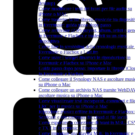
desktop)
Come modificare i testi dei brani per file audio su
iPhone o MAC
Come trasferire la tua libreria musicale tra dispositi
in Evermusic: guida passo dopo passo
Come archiviare (ZIP) playlist, album, artisti e gen
in Evermusic e Flacbox e trasferirli su un altro
dispositivo
Come fare lo scrobbling della cronologia musicale
Evermusic o Flacbox a Last.fm
Come usare i widget dinamici In riproduzione in
Evermusic e Flacbox su iPhone e Mac
Guida passo dopo passo: Importare la libreria iClo
in Evermusic e Flacbox
Come collegare il Synology NAS e ascoltare musi
su iPhone o Mac
Come collegare un archivio NAS tramite WebDA
ascoltare musica su iPhone o Mac
Come visualizzare testi incorporati, commenti e fil
LRC per la musica su iPhone o Mac
Riprodurre musica offline in Evermusic e Flacbox:
Scaricare e sincronizzare dal cloud ai file locali
Come esportare la collezione di brani in M3U, C
e TXT in Evermusic e Flacbox
Come importare una playlist M3U in Evermusic e