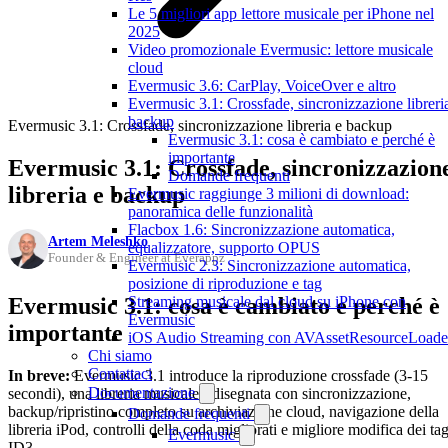
Le 5 migliori app lettore musicale per iPhone nel
2025
Video promozionale Evermusic: lettore musicale
cloud
Evermusic 3.6: CarPlay, VoiceOver e altro
Evermusic 3.1: Crossfade, sincronizzazione libreri
backup
Evermusic 3.1: Crossfade, sincronizzazione libreria e backup
Evermusic 3.1: cosa è cambiato e perché è
importante
Evermusic 3.1: Crossfade, sincronizzazion
Domande frequenti
libreria e backup
Evermusic raggiunge 3 milioni di download:
panoramica delle funzionalità
Flacbox 1.6: Sincronizzazione automatica,
Artem Meleshko
equalizzatore, supporto OPUS
Founder & Engineer at Everappz
Evermusic 2.3: Sincronizzazione automatica,
posizione di riproduzione e tag
Evermusic 3.1: cosa è cambiato e perché è
Streaming musicale dal cloud su iPhone con
Evermusic
importante
iOS Audio Streaming con AVAssetResourceLoade
Chi siamo
Contattaci
In breve:
Evermusic 3.1 introduce la riproduzione crossfade (3-15
Documentazione
secondi), una libreria musicale ridisegnata con sincronizzazione,
backup/ripristino completo su archiviazione cloud, navigazione della
Domande frequenti
libreria iPod, controlli della coda migliorati e migliore modifica dei ta
Evermusic
ID3.