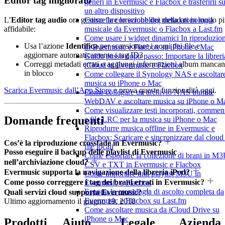
Editor tag migliorato
generi in Evermusic e Flacbox e trasferirli s
un altro dispositivo
L’
Editor tag audio
ora gestisce la correzione dei metadati in modo p
Come fare lo scrobbling della cronologia
affidabile:
musicale da Evermusic o Flacbox a Last.fm
Come usare i widget dinamici In riproduzio
Usa l’azione
Identifica
per scansionare i nomi dei file e
in Evermusic e Flacbox su iPhone e Mac
aggiornare automaticamente i tag ID3
Guida passo dopo passo: Importare la libreri
Correggi metadati errati o aggiungi informazioni album mancan
iCloud in Evermusic e Flacbox
in blocco
Come collegare il Synology NAS e ascoltar
musica su iPhone o Mac
Scarica Evermusic dall’App Store
e prova queste funzionalità oggi.
Come collegare un archivio NAS tramite
WebDAV e ascoltare musica su iPhone o M
Come visualizzare testi incorporati, commen
Domande frequenti
e file LRC per la musica su iPhone o Mac
Riprodurre musica offline in Evermusic e
Flacbox: Scaricare e sincronizzare dal cloud 
Cos’è la riproduzione crossfade in Evermusic?
file locali
Posso eseguire il backup delle playlist di Evermusic
Come esportare la collezione di brani in M3
nell’archiviazione cloud?
CSV e TXT in Evermusic e Flacbox
Evermusic supporta la navigazione della libreria iPod?
Come importare una playlist M3U in
Come posso correggere i tag dei brani errati in Evermusic?
Evermusic e Flacbox
Esporta la cronologia di ascolto completa da
Quali servizi cloud supporta Evermusic?
Evermusic e Flacbox su Last.fm
Ultimo aggiornamento il
giugno 19, 2018
Come ascoltare musica da iCloud Drive su
iPhone o Mac
Prodotti
Aiuto
Legale
Azienda