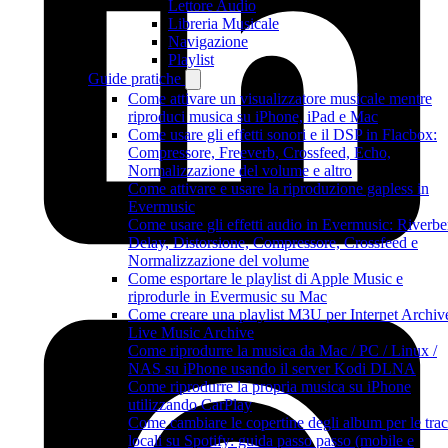
Lettore Audio
Libreria Musicale
Navigazione
Playlist
Guide pratiche
Come attivare un visualizzatore musicale mentre
riproduci musica su iPhone, iPad e Mac
Come usare gli effetti sonori e il DSP in Flacbox:
Compressore, Freeverb, Crossfeed, Echo,
Normalizzazione del volume e altro
Come attivare e usare la riproduzione gapless in
Evermusic
Come usare gli effetti audio in Evermusic: Riverbe
Delay, Distorsione, Compressore, Crossfeed e
Normalizzazione del volume
Come esportare le playlist di Apple Music e
riprodurle in Evermusic su Mac
Come creare una playlist M3U per Internet Archiv
Live Music Archive
Come riprodurre la musica da Mac / PC / Linux /
NAS su iPhone usando il server Kodi DLNA
Come riprodurre la propria musica su iPhone
utilizzando CarPlay
Come cambiare le copertine degli album per le tra
locali su Spotify: guida passo passo (mobile e