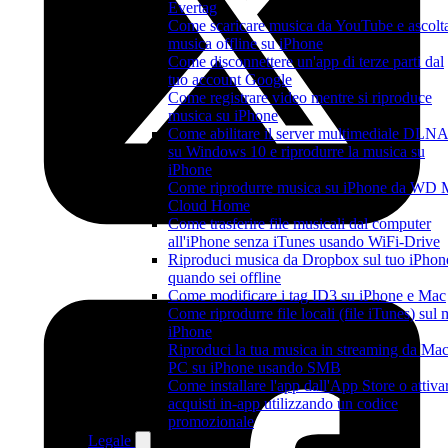
Evertag
Come scaricare musica da YouTube e ascolt
musica offline su iPhone
Come disconnettere un'app di terze parti dal
tuo account Google
Come registrare video mentre si riproduce
musica su iPhone
Come abilitare il server multimediale DLN
su Windows 10 e riprodurre la musica su
iPhone
Come riprodurre musica su iPhone da WD
Cloud Home
Come trasferire file musicali dal computer
all'iPhone senza iTunes usando WiFi-Drive
Riproduci musica da Dropbox sul tuo iPhon
quando sei offline
Come modificare i tag ID3 su iPhone e Mac
Come riprodurre file locali (file iTunes) sul 
iPhone
Riproduci la tua musica in streaming da Mac
PC su iPhone usando SMB
Come installare l'app dall'App Store o attiva
acquisti in-app utilizzando un codice
promozionale
Legale