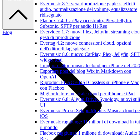
Evermusic 8.7: vera riproduzione gapless, effetti
audio, normalizzazione del volume, equalizzatore
ridisegnato
Flacbox 7.4: CarPlay ricostruito, Plex, Jellyfin,
Subsonic, SFTP per audio Hi-Res
Evervideo 1.7: nuovi Plex, Jellyfin, streaming clou
Blog
gesti di riproduzione
Evertag 4.2: nuove connessioni cloud, opzioni
dell'editor di tag spiegate
Evermusic 8.6: nuovo CarPlay, Plex, Jellyfin, SFT
widget testi
I migliori lettori musicali cloud per iPhone nel 202
Esportare post del blog Wix in Markdown con
OpenAI
Riproduci FLAC e DSD lossless su iPhone e Mac
con Flacbox
Miglior lettore musicale cloud per iPhone e iPad
Evermusic 6.8: Aliyun Drive, Synology, nuovi stili
UI
Evermusic Pro su Setapp Mobile: Musica cloud pe
iOS
Evermusic raggiunge 11 milioni di download in tut
il mondo
Flacbox raggiunge 1 milione di download: Audio 
Res