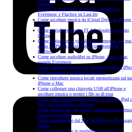
Flacbox
Esporta la cronologia di ascolto completa da
Evermusic e Flacbox su Last.fm
Come ascoltare musica da iCloud Drive su iPhone
Mac
Come riprodurre musica FLAC (lossless) sul mio
iPhone
Come aggiungere e visualizzare commenti alle tra
audio su iPhone, iPad e Mac con Evermusic e
Flacbox
Come ascoltare audiolibri su iPhone, iPad e Mac
usando Evermusic
Come riprodurre musica da chiavetta USB su iPh
con Evermusic e iXpand di SanDisk
Come riprodurre musica locale memorizzata sul tu
iPhone o Mac
Come collegare una chiavetta USB all'iPhone e
ascoltare musica o gestire i file su di essa
Come usare l'equalizzatore audio su iPhone, iPad 
Mac con Evermusic e Flacbox
Come caricare file sul cloud e collegarli a Evermus
Flacbox o Evertag
Come trasferire file dal Mac all'iPhone o iPad usa
Finder
Come trasferire file in modalità wireless da un