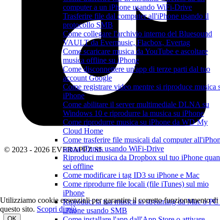
computer a un iPhone usando WiFi-Drive
Trasferire file dal computer all'iPhone usando il
protocollo SMB
Come collegare l'archivio interno del Bluesound
VAULT da Evermusic, Flacbox, Evertag
Come scaricare musica da YouTube e ascoltare
musica offline su iPhone
Come disconnettere un'app di terze parti dal tuo
account Google
Come registrare video mentre si riproduce musica 
iPhone
Come abilitare il server multimediale DLNA su
Windows 10 e riprodurre la musica su iPhone
Come riprodurre musica su iPhone da WD My
Cloud Home
Come trasferire file musicali dal computer all'iPho
senza iTunes usando WiFi-Drive
© 2023 - 2026 EVERAPPZ SL
Riproduci musica da Dropbox sul tuo iPhone qua
sei offline
Come modificare i tag ID3 su iPhone e Mac
Come riprodurre file locali (file iTunes) sul mio
iPhone
Utilizziamo cookie essenziali per garantire il corretto funzionamento di
Riproduci la tua musica in streaming da Mac o PC
questo sito.
Scopri di più
iPhone usando SMB
OK
Come installare l'app dall'App Store o attivare