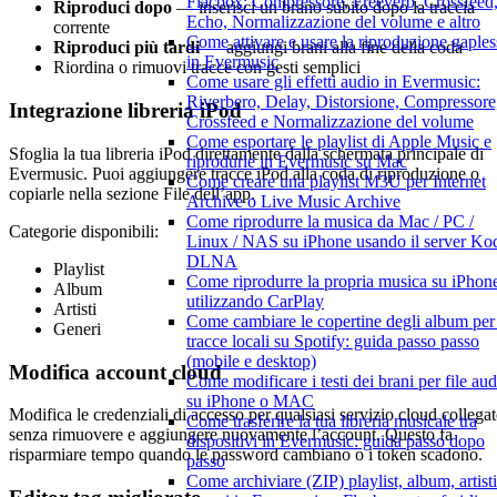
Flacbox: Compressore, Freeverb, Crossfeed
Riproduci dopo
— inserisci un brano subito dopo la traccia
Echo, Normalizzazione del volume e altro
corrente
Come attivare e usare la riproduzione gaples
Riproduci più tardi
— aggiungi brani alla fine della coda
in Evermusic
Riordina o rimuovi tracce con gesti semplici
Come usare gli effetti audio in Evermusic:
Riverbero, Delay, Distorsione, Compressore
Integrazione libreria iPod
Crossfeed e Normalizzazione del volume
Come esportare le playlist di Apple Music e
Sfoglia la tua libreria iPod direttamente dalla schermata principale di
riprodurle in Evermusic su Mac
Evermusic. Puoi aggiungere tracce iPod alla coda di riproduzione o
Come creare una playlist M3U per Internet
copiarle nella sezione File dell’app.
Archive o Live Music Archive
Come riprodurre la musica da Mac / PC /
Categorie disponibili:
Linux / NAS su iPhone usando il server Ko
DLNA
Playlist
Come riprodurre la propria musica su iPhon
Album
utilizzando CarPlay
Artisti
Come cambiare le copertine degli album per 
Generi
tracce locali su Spotify: guida passo passo
(mobile e desktop)
Modifica account cloud
Come modificare i testi dei brani per file aud
su iPhone o MAC
Modifica le credenziali di accesso per qualsiasi servizio cloud collega
Come trasferire la tua libreria musicale tra
senza rimuovere e aggiungere nuovamente l’account. Questo fa
dispositivi in Evermusic: guida passo dopo
risparmiare tempo quando le password cambiano o i token scadono.
passo
Come archiviare (ZIP) playlist, album, artisti