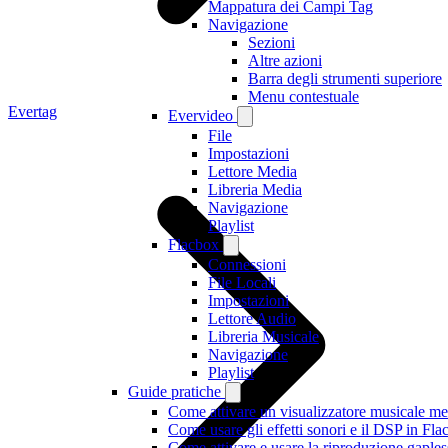
Mappatura dei Campi Tag
Navigazione
Sezioni
Altre azioni
Barra degli strumenti superiore
Menu contestuale
Evertag
Evervideo
File
Impostazioni
Lettore Media
Libreria Media
Navigazione
Playlist
Flacbox
Connessioni
File Locali
Impostazioni
Lettore Audio
Libreria Musicale
Navigazione
Playlist
Guide pratiche
Come attivare un visualizzatore musicale me
Come usare gli effetti sonori e il DSP in F
Come attivare e usare la riproduzione gaple