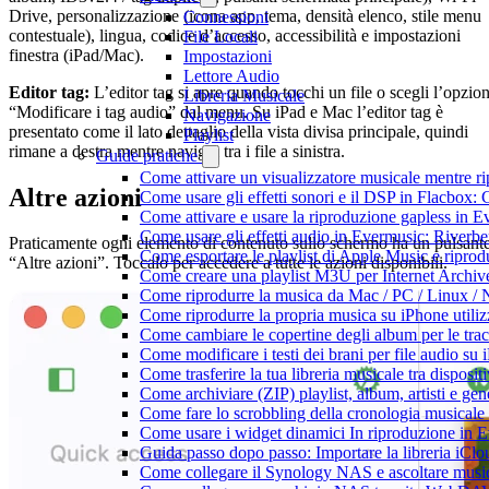
Drive, personalizzazione (icona app, tema, densità elenco, stile menu
Connessioni
contestuale), lingua, codice d’accesso, accessibilità e impostazioni
File Locali
finestra (iPad/Mac).
Impostazioni
Lettore Audio
Editor tag:
L’editor tag si apre quando tocchi un file o scegli l’opzio
Libreria Musicale
“Modificare i tag audio” dal menu. Su iPad e Mac l’editor tag è
Navigazione
presentato come il lato dettaglio della vista divisa principale, quindi
Playlist
rimane a destra mentre navighi tra i file a sinistra.
Guide pratiche
Come attivare un visualizzatore musicale mentre r
Altre azioni
Come usare gli effetti sonori e il DSP in Flacbox
Come attivare e usare la riproduzione gapless in 
Come usare gli effetti audio in Evermusic: Riverb
Praticamente ogni elemento di contenuto sullo schermo ha un pulsant
Come esportare le playlist di Apple Music e ripro
“Altre azioni”. Toccalo per accedere a tutte le azioni disponibili.
Come creare una playlist M3U per Internet Archiv
Come riprodurre la musica da Mac / PC / Linux 
Come riprodurre la propria musica su iPhone utili
Come cambiare le copertine degli album per le trac
Come modificare i testi dei brani per file audio 
Come trasferire la tua libreria musicale tra dispos
Come archiviare (ZIP) playlist, album, artisti e gene
Come fare lo scrobbling della cronologia musical
Come usare i widget dinamici In riproduzione in 
Guida passo dopo passo: Importare la libreria iCl
Come collegare il Synology NAS e ascoltare musi