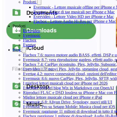
Prodotti
Evermusic - Lettore musicale offline per iPhone e
Evertag - Editor di tag musicali per iPhone e Mac
Evervideo - Lettore Video HD per iPhone e Mac
Flacbox - Lettore Audio Hi-Res per iPhone e Mac
Prodotti
Evervideo
Evermusic
Flacbox
Evertag
Blog
Flacbox 7.6: nuovo motore audio BASS, effetti, DSP e un
Evermusic 8.7: vera riproduzione gapless, effetti audio, 
Flacbox 7.4: CarPlay ricostruito, Plex, Jellyfin, Subson
Evervideo 1.7: nuovi Plex, Jellyfin, streaming cloud, gest
Evertag 4.2: nuove connessioni cloud, opzioni dell'editor 
Evermusic 8.6: nuovo CarPlay, Plex, Jellyfin, SFTP, widg
I migliori lettori musicali cloud per iPhone nel 2026
Esportare post del blog Wix in Markdown con OpenAI
Riproduci FLAC e DSD lossless su iPhone e Mac con F
Miglior lettore musicale cloud per iPhone e iPad
Evermusic 6.8: Aliyun Drive, Synology, nuovi stili UI
Evermusic Pro su Setapp Mobile: Musica cloud per iOS
Evermusic raggiunge 11 milioni di download in tutto il 
Flacbox raggiunge 1 milione di download: Audio Hi-Res