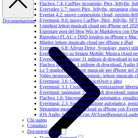
Flacbox 7.4: CarPlay ricostruito, Plex, Jellyfin, 
Evervideo 1.7: nuovi Plex, Jellyfin, streaming clou
Evertag 4.2: nuove connessioni cloud, opzioni dell'
Evermusic 8.6: nuovo CarPlay, Plex, Jellyfin, SFTP
Documentazione
I migliori lettori musicali cloud per iPhone nel 202
Esportare post del blog Wix in Markdown con O
Riproduci FLAC e DSD lossless su iPhone e Mac
Miglior lettore musicale cloud per iPhone e iPad
Evermusic 6.8: Aliyun Drive, Synology, nuovi stil
Evermusic Pro su Setapp Mobile: Musica cloud pe
Evermusic raggiunge 11 milioni di download in tu
Flacbox raggiunge 1 milione di download: Audio 
Le 5 migliori app lettore musicale per iPhone nel 
Video promozionale Evermusic: lettore musicale c
Evermusic 3.6: CarPlay, VoiceOver e altro
Evermusic 3.1: Crossfade, sincronizzazione libreri
Evermusic raggiunge 3 milioni di download: panora
Flacbox 1.6: Sincronizzazione automatica, equali
Evermusic 2.3: Sincronizzazione automatica, posiz
Streaming musicale dal cloud su iPhone con Ever
iOS Audio Streaming con AVAssetResourceLoade
Chi siamo
Contattaci
Documentazione
Domande frequenti