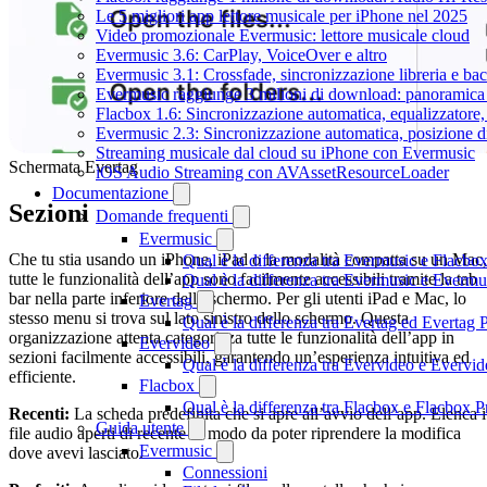
Le 5 migliori app lettore musicale per iPhone nel 2025
Video promozionale Evermusic: lettore musicale cloud
Evermusic 3.6: CarPlay, VoiceOver e altro
Evermusic 3.1: Crossfade, sincronizzazione libreria e ba
Evermusic raggiunge 3 milioni di download: panoramica d
Flacbox 1.6: Sincronizzazione automatica, equalizzator
Evermusic 2.3: Sincronizzazione automatica, posizione di
Streaming musicale dal cloud su iPhone con Evermusic
Schermata Evertag
iOS Audio Streaming con AVAssetResourceLoader
Documentazione
Sezioni
Domande frequenti
Evermusic
Che tu stia usando un iPhone, iPad o la modalità compatta su un Mac,
Qual è la differenza tra Evermusic e Flacbo
tutte le funzionalità dell’app sono facilmente accessibili tramite la tab
Qual è la differenza tra Evermusic e Everm
bar nella parte inferiore dello schermo. Per gli utenti iPad e Mac, lo
Evertag
stesso menu si trova sul lato sinistro dello schermo. Questa
Qual è la differenza tra Evertag ed Evertag
organizzazione attenta categorizza tutte le funzionalità dell’app in
Evervideo
sezioni facilmente accessibili, garantendo un’esperienza intuitiva ed
Qual è la differenza tra Evervideo e Everv
efficiente.
Flacbox
Qual è la differenza tra Flacbox e Flacbox
Recenti:
La scheda predefinita che si apre all’avvio dell’app. Elenca i
Guida utente
file audio aperti di recente in modo da poter riprendere la modifica
Evermusic
dove avevi lasciato.
Connessioni