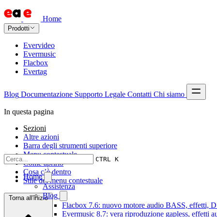
Home
Prodotti
Evervideo
Evermusic
Flacbox
Evertag
Blog
Documentazione
Supporto
Legale
Contatti
Chi siamo
In questa pagina
Sezioni
Altre azioni
Barra degli strumenti superiore
Menu contestuale
CTRL K
Come aprirlo
Cosa c’è dentro
Home
Stile del menu contestuale
Assistenza
Blog
Torna all'inizio
Flacbox 7.6: nuovo motore audio BASS, effetti, DS
Evermusic 8.7: vera riproduzione gapless, effetti 