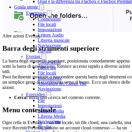
Qual è la differenza tra Flacbox e Flacbox Premiu
Guida utente
Evermusic
Connessioni
File locali
Impostazioni
Lettore Audio
Altre azioni Evertag
Libreria musicale
Navigazione
Barra degli strumenti superiore
Playlist
Evertag
La barra degli strumenti superiore, posizionata comodamente appena
Connessioni
sotto la barra di navigazione, fornisce accesso rapido a diverse azioni
Editor tag
utili.
File locali
Puoi facilmente mostrare o nascondere questa barra degli strumenti c
Impostazioni
un semplice gesto di scorrimento verso il basso. Ecco un elenco delle
Mappatura dei Campi Tag
azioni:
Navigazione
Evervideo
Cerca:
inizia una ricerca nel contesto corrente.
File
Impostazioni
Menu contestuale
Lettore Media
Libreria Media
Navigazione
Ogni cella in Evertag — un file locale, un file cloud, una cartella, una
Playlist
voce Recenti/Preferiti, persino un account cloud connesso — ha un