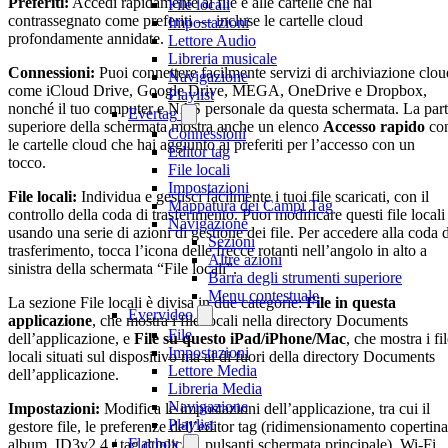
Preferiti:
Accedi rapidamente ai file e alle cartelle che hai
File locali
contrassegnato come preferiti — incluse le cartelle cloud
Impostazioni
profondamente annidate.
Lettore Audio
Libreria musicale
Connessioni:
Puoi connettere facilmente servizi di archiviazione clou
Navigazione
come iCloud Drive, Google Drive, MEGA, OneDrive e Dropbox,
Playlist
nonché il tuo computer e NAS personale da questa schermata. La par
Evertag
superiore della schermata mostra anche un elenco
Accesso rapido
co
Connessioni
le cartelle cloud che hai aggiunto ai preferiti per l’accesso con un
Editor tag
tocco.
File locali
Impostazioni
File locali:
Individua e gestisci facilmente i tuoi file scaricati, con il
Mappatura dei Campi Tag
controllo della coda di trasferimento. Puoi modificare questi file locali
Navigazione
usando una serie di azioni di gestione dei file. Per accedere alla coda d
Sezioni
trasferimento, tocca l’icona delle frecce rotanti nell’angolo in alto a
Altre azioni
sinistra della schermata “File locali”.
Barra degli strumenti superiore
Menu contestuale
La sezione File locali è divisa in due categorie:
File in questa
Evervideo
applicazione
, che mostra i file locali nella directory Documents
File
dell’applicazione, e
File su questo iPad/iPhone/Mac
, che mostra i fi
Impostazioni
locali situati sul dispositivo ma al di fuori della directory Documents
Lettore Media
dell’applicazione.
Libreria Media
Navigazione
Impostazioni:
Modifica le impostazioni dell’applicazione, tra cui il
Playlist
gestore file, le preferenze dell’editor tag (ridimensionamento copertina
Flacbox
album, ID3v2.4 / tag duplicati, pulsanti schermata principale), Wi-Fi