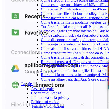
Come riprodurre musica locale memorizzata
Come collegare una chiavetta USB all'iPhone e
Come usare l'equalizzatore audio su iPhone
Come caricare file sul cloud e collegarli a 
Come trasferire file dal Mac all'iPhone o iP
Come trasferire file in modalità wireless d
Trasferire file dal computer all'iPhone usan
Come collegare l'archivio interno del Blu
Come scaricare musica da YouTube e ascolta
Come disconnettere un'app di terze parti da
Come registrare video mentre si riproduce 
Come abilitare il server multimediale DLNA
Come riprodurre musica su iPhone da WD
Come trasferire file musicali dal computer 
Riproduci musica da Dropbox sul tuo iPhone
Come modificare i tag ID3 su iPhone e Mac
Come riprodurre file locali (file iTunes) sul
Riproduci la tua musica in streaming da M
Come installare l'app dall'App Store o attiv
Legale
Avviso Legale
Contratto di licenza
Informativa sulla privacy
Politica sui cookie
Termini e Condizioni