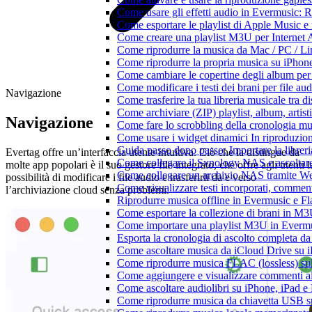
Come usare gli effetti audio in Evermusic:
Come esportare le playlist di Apple Music e
Come creare una playlist M3U per Internet 
Come riprodurre la musica da Mac / PC / 
Come riprodurre la propria musica su iPhon
Come cambiare le copertine degli album per l
Come modificare i testi dei brani per file 
Navigazione
Come trasferire la tua libreria musicale tra 
Come archiviare (ZIP) playlist, album, artisti
Navigazione
Come fare lo scrobbling della cronologia m
Come usare i widget dinamici In riproduzio
Guida passo dopo passo: Importare la librer
Evertag offre un’interfaccia utente intuitiva. Ciò che la distingue da
Come collegare il Synology NAS e ascoltar
molte app popolari è il suo gestore file integrato, che offre agli utenti l
Come collegare un archivio NAS tramite W
possibilità di modificare i file audio e trasferirli da e verso
Come visualizzare testi incorporati, commen
l’archiviazione cloud senza problemi.
Riprodurre musica offline in Evermusic e Flac
Come esportare la collezione di brani in 
Come importare una playlist M3U in Everm
Esporta la cronologia di ascolto completa d
Come ascoltare musica da iCloud Drive su 
Come riprodurre musica FLAC (lossless) su
Come aggiungere e visualizzare commenti al
Come ascoltare audiolibri su iPhone, iPad 
Come riprodurre musica da chiavetta USB 