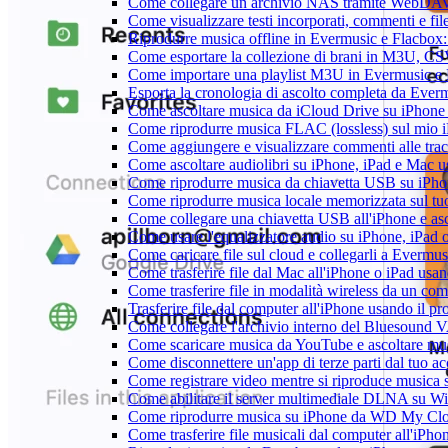
Come collegare un archivio NAS tramite WebDAV 
Come visualizzare testi incorporati, commenti e f
Riprodurre musica offline in Evermusic e Flacbox: S
Come esportare la collezione di brani in M3U, C
Come importare una playlist M3U in Evermusic e
Esporta la cronologia di ascolto completa da Ever
Come ascoltare musica da iCloud Drive su iPhon
Come riprodurre musica FLAC (lossless) sul mio 
Come aggiungere e visualizzare commenti alle tra
Come ascoltare audiolibri su iPhone, iPad e Mac 
Come riprodurre musica da chiavetta USB su iPh
Come riprodurre musica locale memorizzata sul t
Come collegare una chiavetta USB all'iPhone e ascol
Come usare l'equalizzatore audio su iPhone, iPad
Come caricare file sul cloud e collegarli a Evermu
Come trasferire file dal Mac all'iPhone o iPad usa
Come trasferire file in modalità wireless da un c
Trasferire file dal computer all'iPhone usando il 
Come collegare l'archivio interno del Bluesound
Come scaricare musica da YouTube e ascoltare mus
Come disconnettere un'app di terze parti dal tuo 
Come registrare video mentre si riproduce musica 
Come abilitare il server multimediale DLNA su Wi
Come riprodurre musica su iPhone da WD My C
Come trasferire file musicali dal computer all'iP