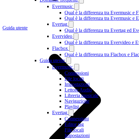
Evermusic
Qual è la differenza tra Evermusic e 
Qual è la differenza tra Evermusic e
Evertag
Guida utente
Qual è la differenza tra Evertag ed E
Evervideo
Qual è la differenza tra Evervideo e
Flacbox
Qual è la differenza tra Flacbox e F
Guida utente
Evermusic
Connessioni
File locali
Impostazioni
Lettore Audio
Libreria musicale
Navigazione
Playlist
Evertag
Connessioni
Editor tag
File locali
Impostazioni