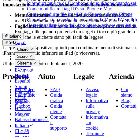
Riproduci musica da Dropbox sul tuo iPhone quando sei 
Impostazioni → Personalizzazione → Stile del menu contestuale
:
Come modificare i tag ID3 su iPhone e Mac
Come riprodurre file locali (file iTunes) sul mio iPhone
Menu di sistema
— utilizza il menu contestuale nativo iOS /
Riproduci la tua musica in streaming da Mac o PC su 
macOS con un’anteprima mirata. Predefinito su iPhone e iPad.
Come installare l'app dall'App Store o attivare acquisti 
Foglio inferiore
— il menu a foglio inferiore personalizzato di
Evertag, utile quando preferisci un target di tocco più grande o
Italiano
vuoi che le etichette siano più facili da leggere.
عربي
La scelta è per dispositivo, quindi puoi combinare menu di sistema su
Català
Chiaro
iPhone con il foglio inferiore su iPad (o viceversa).
Čeština
Scuro
Dansk
Sistema
Ultimo aggiornamento il
febbraio 1, 2020
Deutsch
Ελληνικά
Prodotti
Aiuto
Legale
Azienda
English
Español
Suomi
Evervideo
FAQ
Avviso
Chi
Français
Evermusic
Guida
legale
siamo
עברית
Evertag
pratica
Informativa
Blog
हिन्दी
Flacbox
Guida
sulla
Contatti
Hrvatski
utente
privacy
Magyar
Contatta
Informativa
Bahasa Indonesia
il
sui
Italiano
supporto
cookie
日本語
Termini e