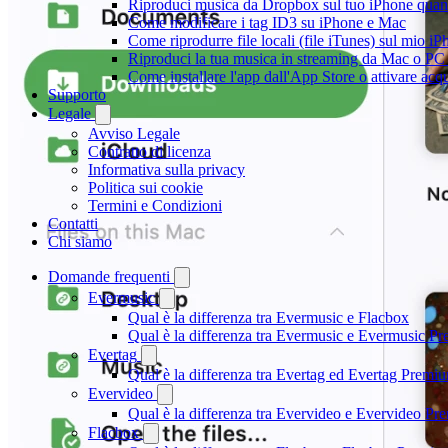
Riproduci musica da Dropbox sul tuo iPhone quand
Come modificare i tag ID3 su iPhone e Mac
Come riprodurre file locali (file iTunes) sul mio i
Riproduci la tua musica in streaming da Mac o 
Come installare l'app dall'App Store o attivare acq
Supporto
Legale
Avviso Legale
Contratto di licenza
Informativa sulla privacy
Politica sui cookie
Termini e Condizioni
Contatti
Chi siamo
Domande frequenti
Evermusic
Qual è la differenza tra Evermusic e Flacbox
Qual è la differenza tra Evermusic e Evermusic P
Evertag
Qual è la differenza tra Evertag ed Evertag Premi
Evervideo
Qual è la differenza tra Evervideo e Evervideo P
Flacbox