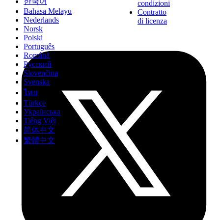
한국어
condizioni
Bahasa Melayu
Contratto
Nederlands
di licenza
Norsk
Polski
Português
Română
Русский
Slovenčina
Svenska
ไทย
Türkçe
Українська
Tiếng Việt
简体中文
繁體中文