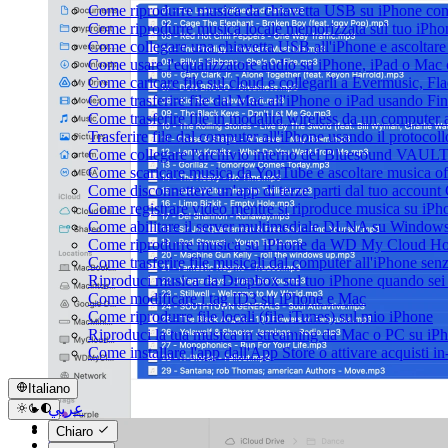
Come riprodurre musica da chiavetta USB su iPhone co
Come riprodurre musica locale memorizzata sul tuo iPh
Come collegare una chiavetta USB all'iPhone e ascoltare m
Come usare l'equalizzatore audio su iPhone, iPad o Mac
Come caricare file sul cloud e collegarli a Evermusic, F
Come trasferire file dal Mac all'iPhone o iPad usando Fi
Come trasferire file in modalità wireless da un compute
Trasferire file dal computer all'iPhone usando il protoco
Come collegare l'archivio interno del Bluesound VAULT
Come scaricare musica da YouTube e ascoltare musica of
Come disconnettere un'app di terze parti dal tuo account
Come registrare video mentre si riproduce musica su iPh
Come abilitare il server multimediale DLNA su Windows 
Come riprodurre musica su iPhone da WD My Cloud H
Come trasferire file musicali dal computer all'iPhone se
Riproduci musica da Dropbox sul tuo iPhone quando sei 
Come modificare i tag ID3 su iPhone e Mac
Come riprodurre file locali (file iTunes) sul mio iPhone
Riproduci la tua musica in streaming da Mac o PC su 
Come installare l'app dall'App Store o attivare acquisti 
Italiano
عربي
Català
Chiaro
Čeština