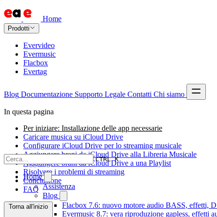
Home
Prodotti
Evervideo
Evermusic
Flacbox
Evertag
Blog
Documentazione
Supporto
Legale
Contatti
Chi siamo
In questa pagina
Per iniziare: Installazione delle app necessarie
Caricare musica su iCloud Drive
Configurare iCloud Drive per lo streaming musicale
Aggiungere brani da iCloud Drive alla Libreria Musicale
CTRL K
Aggiungere brani da iCloud Drive a una Playlist
Risolvere i problemi di streaming
Home
Conclusione
Assistenza
FAQ
Blog
Flacbox 7.6: nuovo motore audio BASS, effetti, DS
Torna all'inizio
Evermusic 8.7: vera riproduzione gapless, effetti 