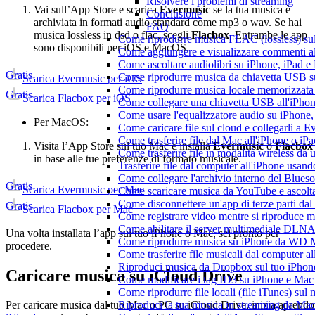
Risolvere i problemi di streaming
Vai sull’App Store e scarica
Evermusic
se la tua musica è
Conclusione
archiviata in formati audio standard come mp3 o wav. Se hai
FAQ
musica lossless in dsd o flac, scegli
Flacbox
. Entrambe le app
Come riprodurre musica FLAC (lossless) su
sono disponibili per iOS e MacOS.
Come aggiungere e visualizzare commenti al
Come ascoltare audiolibri su iPhone, iPad 
Gratis
Come riprodurre musica da chiavetta USB 
Scarica Evermusic per iOS
Come riprodurre musica locale memorizzata
Gratis
Scarica Flacbox per iOS
Come collegare una chiavetta USB all'iPhone e
Come usare l'equalizzatore audio su iPhone
Per MacOS:
Come caricare file sul cloud e collegarli a 
Come trasferire file dal Mac all'iPhone o iP
Visita l’App Store sul tuo Mac e installa
Evermusic
o
Flacbox
Come trasferire file in modalità wireless d
in base alle tue preferenze di formato musicale.
Trasferire file dal computer all'iPhone usan
Come collegare l'archivio interno del Blu
Gratis
Scarica Evermusic per Mac
Come scaricare musica da YouTube e ascolta
Come disconnettere un'app di terze parti da
Gratis
Scarica Flacbox per Mac
Come registrare video mentre si riproduce 
Come abilitare il server multimediale DLNA
Una volta installata l’app sul tuo iPhone o Mac, sei pronto per
Come riprodurre musica su iPhone da WD
procedere.
Come trasferire file musicali dal computer 
Riproduci musica da Dropbox sul tuo iPhone
Caricare musica su iCloud Drive
Come modificare i tag ID3 su iPhone e Mac
Come riprodurre file locali (file iTunes) sul
Riproduci la tua musica in streaming da M
Per caricare musica dal tuo Mac o PC su iCloud Drive, inizia aprendo