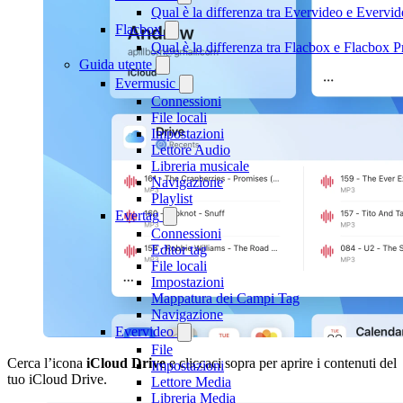
Qual è la differenza tra Evervideo e Everv
Flacbox
Qual è la differenza tra Flacbox e Flacbox
Guida utente
Evermusic
Connessioni
File locali
Impostazioni
Lettore Audio
Libreria musicale
Navigazione
Playlist
Evertag
Connessioni
Editor tag
File locali
Impostazioni
Mappatura dei Campi Tag
Navigazione
Evervideo
File
Cerca l’icona
iCloud Drive
e cliccaci sopra per aprire i contenuti del
Impostazioni
tuo iCloud Drive.
Lettore Media
Libreria Media