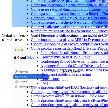
Come archiviare (ZIP) playlist, album, artisti e gene
Come fare lo scrobbling della cronologia musical
Come usare i widget dinamici In riproduzione in 
Guida passo dopo passo: Importare la libreria iCl
Come collegare il Synology NAS e ascoltare musi
Come collegare un archivio NAS tramite WebDAV 
Come visualizzare testi incorporati, commenti e f
Riprodurre musica offline in Evermusic e Flacbox: S
Come esportare la collezione di brani in M3U, C
Vedrai un elenco di tutti i file e le cartelle attualmente archiviati nel tu
Come importare una playlist M3U in Evermusic e
iCloud Drive.
Esporta la cronologia di ascolto completa da Ever
Come ascoltare musica da iCloud Drive su iPhon
Per iniziare: Installazione delle app necessar
Caricare musica su iCloud Drive
Configurare iCloud Drive per lo streaming 
Aggiungere brani da iCloud Drive alla Libre
Aggiungere brani da iCloud Drive a una Play
Risolvere i problemi di streaming
Conclusione
FAQ
Come riprodurre musica FLAC (lossless) sul mio 
Come aggiungere e visualizzare commenti alle tra
Come ascoltare audiolibri su iPhone, iPad e Mac 
Come riprodurre musica da chiavetta USB su iPh
Come riprodurre musica locale memorizzata sul t