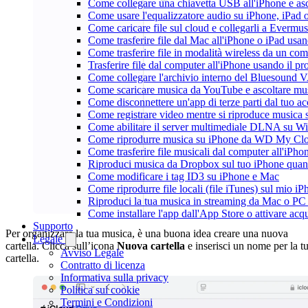
Come collegare una chiavetta USB all'iPhone e ascol
Come usare l'equalizzatore audio su iPhone, iPad
Come caricare file sul cloud e collegarli a Evermu
Come trasferire file dal Mac all'iPhone o iPad usa
Come trasferire file in modalità wireless da un c
Trasferire file dal computer all'iPhone usando il 
Come collegare l'archivio interno del Bluesound
Come scaricare musica da YouTube e ascoltare mus
Come disconnettere un'app di terze parti dal tuo 
Come registrare video mentre si riproduce musica 
Come abilitare il server multimediale DLNA su Wi
Come riprodurre musica su iPhone da WD My C
Come trasferire file musicali dal computer all'iP
Riproduci musica da Dropbox sul tuo iPhone quand
Come modificare i tag ID3 su iPhone e Mac
Come riprodurre file locali (file iTunes) sul mio i
Riproduci la tua musica in streaming da Mac o 
Come installare l'app dall'App Store o attivare acq
Supporto
Per organizzare la tua musica, è una buona idea creare una nuova
Legale
cartella. Clicca sull’icona
Nuova cartella
e inserisci un nome per la t
Avviso Legale
cartella.
Contratto di licenza
Informativa sulla privacy
Politica sui cookie
Termini e Condizioni