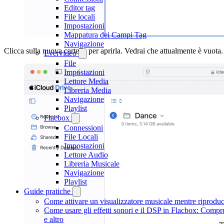
Editor tag
File locali
Impostazioni
Mappatura dei Campi Tag
Navigazione
Clicca sulla nuova cartella per aprirla. Vedrai che attualmente è vuota.
Evervideo
File
Impostazioni
Lettore Media
Libreria Media
Navigazione
Playlist
Flacbox
Connessioni
File Locali
Impostazioni
Lettore Audio
Libreria Musicale
Navigazione
Playlist
Guide pratiche
Come attivare un visualizzatore musicale mentre riprodu
Come usare gli effetti sonori e il DSP in Flacbox: Comp
e altro