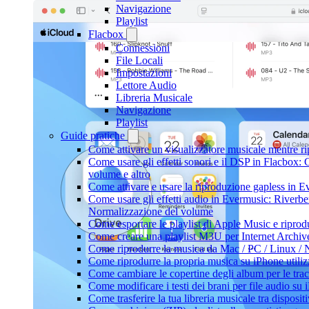
Navigazione
Playlist
Flacbox
Connessioni
File Locali
Impostazioni
Lettore Audio
Libreria Musicale
Navigazione
Playlist
Guide pratiche
Come attivare un visualizzatore musicale mentre r
Come usare gli effetti sonori e il DSP in Flacbox
volume e altro
Come attivare e usare la riproduzione gapless in 
Come usare gli effetti audio in Evermusic: Riverb
Normalizzazione del volume
Come esportare le playlist di Apple Music e ripro
Come creare una playlist M3U per Internet Archiv
Come riprodurre la musica da Mac / PC / Linux 
Come riprodurre la propria musica su iPhone utili
Come cambiare le copertine degli album per le trac
Come modificare i testi dei brani per file audio 
Come trasferire la tua libreria musicale tra dispos