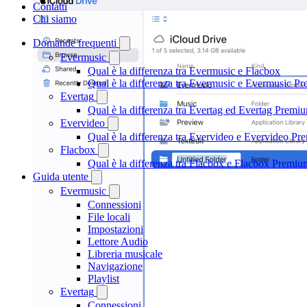
Contatti
Chi siamo
Domande frequenti
Evermusic
Qual è la differenza tra Evermusic e Flacbox
Qual è la differenza tra Evermusic e Evermusic P
Evertag
Qual è la differenza tra Evertag ed Evertag Premi
Evervideo
Qual è la differenza tra Evervideo e Evervideo P
Flacbox
Qual è la differenza tra Flacbox e Flacbox Premiu
Guida utente
Evermusic
Connessioni
File locali
Impostazioni
Lettore Audio
Libreria musicale
Navigazione
Playlist
Evertag
Connessioni