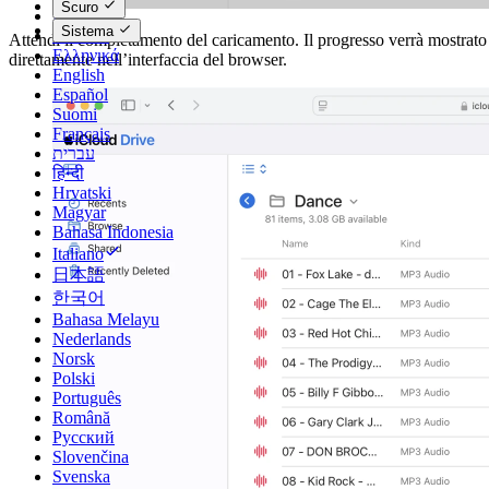
Scuro
Dansk
Sistema
Deutsch
Attendi il completamento del caricamento. Il progresso verrà mostrato
Ελληνικά
direttamente nell’interfaccia del browser.
English
Español
Suomi
Français
עברית
हिन्दी
Hrvatski
Magyar
Bahasa Indonesia
Italiano
日本語
한국어
Bahasa Melayu
Nederlands
Norsk
Polski
Português
Română
Русский
Slovenčina
Svenska