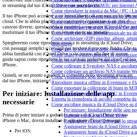
in streaming dal tuo iCloud Drive con pochi tocchi.
Come creare una playlist M3U per Internet 
Come riprodurre la musica da Mac / PC / 
Il tuo iPhone può accedere a un’intera libreria di canzoni archiviate ne
Come riprodurre la propria musica su iPhon
cloud. Che tu abbia playlist accuratamente organizzate o un mix di
Come cambiare le copertine degli album per l
canzoni diverse, questa guida ti mostrerà come usare iCloud Drive pe
Come modificare i testi dei brani per file 
trasformare il tuo iPhone in un lettore musicale portatile.
Come trasferire la tua libreria musicale tra 
Come archiviare (ZIP) playlist, album, artisti
Spiegheremo come riprodurre musica in streaming da iCloud Drive,
dispositivo
con passaggi semplici e consigli per rendere il processo fluido. Che tu
Come fare lo scrobbling della cronologia m
abbia familiarità con iCloud Drive o sia nuovo, alla fine di questa
Come usare i widget dinamici In riproduzio
guida saprai come riprodurre le tue canzoni preferite dal cloud sul tuo
Guida passo dopo passo: Importare la librer
iPhone.
Come collegare il Synology NAS e ascoltar
Come collegare un archivio NAS tramite W
Quindi, se sei pronto a goderti la comodità dello streaming musicale
Come visualizzare testi incorporati, commen
dal tuo iPhone, iniziamo!
Riprodurre musica offline in Evermusic e Flac
Come esportare la collezione di brani in 
Per iniziare: Installazione delle app
Come importare una playlist M3U in Everm
Esporta la cronologia di ascolto completa d
necessarie
Come ascoltare musica da iCloud Drive su 
Per iniziare: Installazione delle app ne
Prima di poter iniziare a goderti la musica di iCloud Drive sul tuo
Caricare musica su iCloud Drive
iPhone o Mac, dovrai installare le app giuste. Ecco i passaggi:
Configurare iCloud Drive per lo stre
Aggiungere brani da iCloud Drive all
Per iOS:
Aggiungere brani da iCloud Drive a u