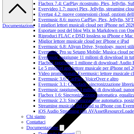
Flacbox 7.4: CarPlay ricostruito, Plex, Jellyfin, 
Evervideo 1.7: nuovi Plex, Jellyfin, streaming clou
Evertag 4.2: nuove connessioni cloud, opzioni dell'
Evermusic 8.6: nuovo CarPlay, Plex, Jellyfin, SFTP
I migliori lettori musicali cloud per iPhone nel 202
Documentazione
Esportare post del blog Wix in Markdown con O
Riproduci FLAC e DSD lossless su iPhone e Mac
Miglior lettore musicale cloud per iPhone e iPad
Evermusic 6.8: Aliyun Drive, Synology, nuovi stil
Evermusic Pro su Setapp Mobile: Musica cloud pe
Evermusic raggiunge 11 milioni di download in tu
Flacbox raggiunge 1 milione di download: Audio 
Le 5 migliori app lettore musicale per iPhone nel 
Video promozionale Evermusic: lettore musicale c
Evermusic 3.6: CarPlay, VoiceOver e altro
Evermusic 3.1: Crossfade, sincronizzazione libreri
Evermusic raggiunge 3 milioni di download: panora
Flacbox 1.6: Sincronizzazione automatica, equali
Evermusic 2.3: Sincronizzazione automatica, posiz
Streaming musicale dal cloud su iPhone con Ever
iOS Audio Streaming con AVAssetResourceLoade
Chi siamo
Contattaci
Documentazione
Domande frequenti