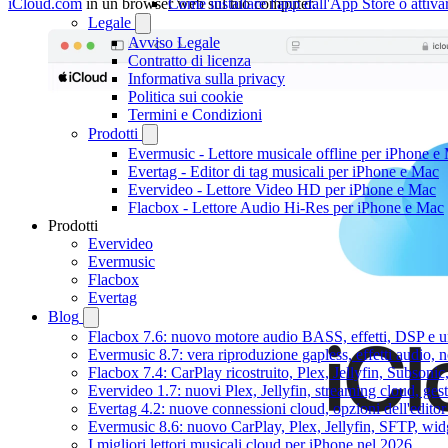
Come installare l'app dall'App Store o attiv
iCloud.com
in un browser web sul tuo computer.
Legale
Avviso Legale
Contratto di licenza
Informativa sulla privacy
Politica sui cookie
Termini e Condizioni
Prodotti
Evermusic - Lettore musicale offline per iPhone e
Evertag - Editor di tag musicali per iPhone e Mac
Evervideo - Lettore Video HD per iPhone e Mac
Flacbox - Lettore Audio Hi-Res per iPhone e Mac
Prodotti
Evervideo
Evermusic
Flacbox
Evertag
Blog
Flacbox 7.6: nuovo motore audio BASS, effetti, DSP e un
Evermusic 8.7: vera riproduzione gapless, effetti audio, 
Flacbox 7.4: CarPlay ricostruito, Plex, Jellyfin, Subson
Evervideo 1.7: nuovi Plex, Jellyfin, streaming cloud, gest
Evertag 4.2: nuove connessioni cloud, opzioni dell'editor 
Evermusic 8.6: nuovo CarPlay, Plex, Jellyfin, SFTP, widg
I migliori lettori musicali cloud per iPhone nel 2026