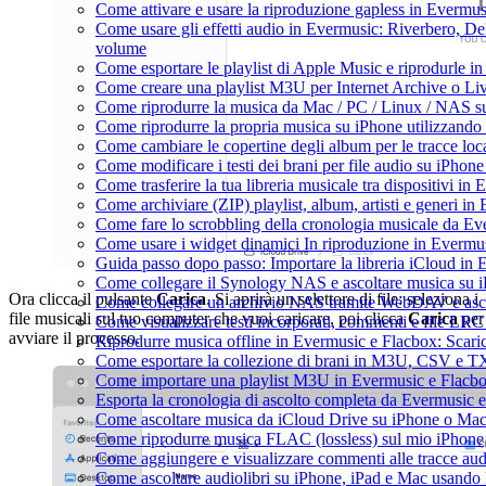
Come attivare e usare la riproduzione gapless in Evermus
Come usare gli effetti audio in Evermusic: Riverbero, D
volume
Come esportare le playlist di Apple Music e riprodurle 
Come creare una playlist M3U per Internet Archive o Li
Come riprodurre la musica da Mac / PC / Linux / NAS 
Come riprodurre la propria musica su iPhone utilizzando
Come cambiare le copertine degli album per le tracce loca
Come modificare i testi dei brani per file audio su iPho
Come trasferire la tua libreria musicale tra dispositivi i
Come archiviare (ZIP) playlist, album, artisti e generi in 
Come fare lo scrobbling della cronologia musicale da Ev
Come usare i widget dinamici In riproduzione in Evermu
Guida passo dopo passo: Importare la libreria iCloud in
Come collegare il Synology NAS e ascoltare musica su 
Ora clicca il pulsante
Carica
. Si aprirà un selettore di file: seleziona i
Come collegare un archivio NAS tramite WebDAV e asco
file musicali sul tuo computer che vuoi caricare, poi clicca
Carica
per
Come visualizzare testi incorporati, commenti e file LR
avviare il processo.
Riprodurre musica offline in Evermusic e Flacbox: Scaricar
Come esportare la collezione di brani in M3U, CSV e T
Come importare una playlist M3U in Evermusic e Flacb
Esporta la cronologia di ascolto completa da Evermusic 
Come ascoltare musica da iCloud Drive su iPhone o Ma
Come riprodurre musica FLAC (lossless) sul mio iPhone
Come aggiungere e visualizzare commenti alle tracce au
Come ascoltare audiolibri su iPhone, iPad e Mac usando