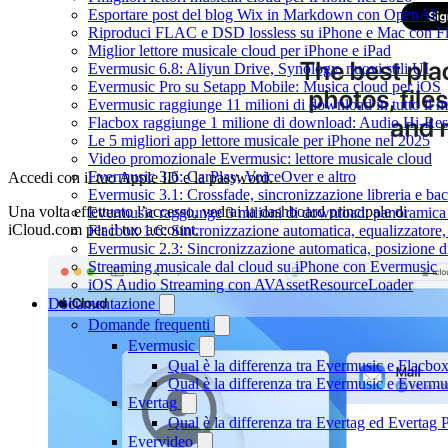
Esportare post del blog Wix in Markdown con OpenAI
Riproduci FLAC e DSD lossless su iPhone e Mac con F
Miglior lettore musicale cloud per iPhone e iPad
Evermusic 6.8: Aliyun Drive, Synology, nuovi stili UI
Evermusic Pro su Setapp Mobile: Musica cloud per iOS
Evermusic raggiunge 11 milioni di download in tutto il 
Flacbox raggiunge 1 milione di download: Audio Hi-Res
Le 5 migliori app lettore musicale per iPhone nel 2025
Video promozionale Evermusic: lettore musicale cloud
Evermusic 3.6: CarPlay, VoiceOver e altro
Accedi con il tuo Apple ID e la password.
Evermusic 3.1: Crossfade, sincronizzazione libreria e ba
Una volta effettuato l’accesso, vedrai la dashboard principale di
Evermusic raggiunge 3 milioni di download: panoramica d
iCloud.com per il tuo account.
Flacbox 1.6: Sincronizzazione automatica, equalizzator
Evermusic 2.3: Sincronizzazione automatica, posizione di
Streaming musicale dal cloud su iPhone con Evermusic
iOS Audio Streaming con AVAssetResourceLoader
Documentazione
Domande frequenti
Evermusic
Qual è la differenza tra Evermusic e Flacbo
Qual è la differenza tra Evermusic e Everm
Evertag
Qual è la differenza tra Evertag ed Evertag
Evervideo