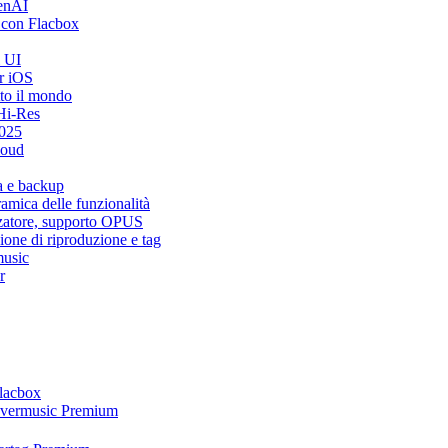
penAI
 con Flacbox
i UI
r iOS
tto il mondo
Hi-Res
2025
loud
a e backup
mica delle funzionalità
zzatore, supporto OPUS
ione di riproduzione e tag
music
r
Flacbox
 Evermusic Premium