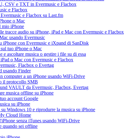
M3U, CSV e TXT in Evermusic e Flacbox
usic e Flacbox
a Evermusic e Flacbox su Last.fm
iPhone o Mac
l mio iPhone
le tracce audio su iPhone, iPad e Mac con Evermusic e Flacbox
e Mac usando Evermusic
su iPhone con Evermusic e iXpand di SanDisk
 sul tuo iPhone o Mac
 ascoltare musica o gestire i file su di essa
, iPad o Mac con Evermusic e Flacbox
Evermusic, Flacbox o Evertag
ad usando Finder
a un computer a un iPhone usando WiFi-Drive
do il protocollo SMB
esound VAULT da Evermusic, Flacbox, Evertag
re musica offline su iPhone
l tuo account Google
musica su iPhone
 su Windows 10 e riprodurre la musica su iPhone
 My Cloud Home
all'iPhone senza iTunes usando WiFi-Drive
 quando sei offline
 mio iPhone