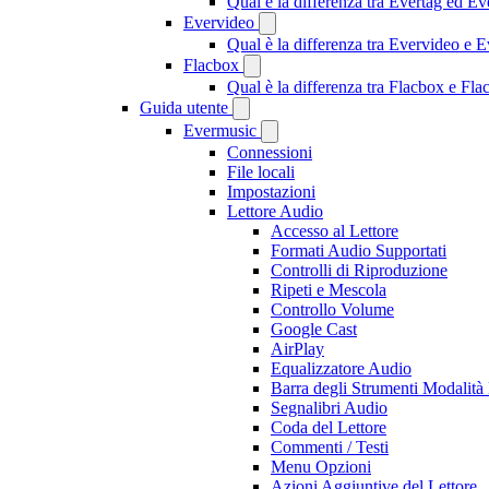
Qual è la differenza tra Evertag ed E
Evervideo
Qual è la differenza tra Evervideo e
Flacbox
Qual è la differenza tra Flacbox e F
Guida utente
Evermusic
Connessioni
File locali
Impostazioni
Lettore Audio
Accesso al Lettore
Formati Audio Supportati
Controlli di Riproduzione
Ripeti e Mescola
Controllo Volume
Google Cast
AirPlay
Equalizzatore Audio
Barra degli Strumenti Modalità 
Segnalibri Audio
Coda del Lettore
Commenti / Testi
Menu Opzioni
Azioni Aggiuntive del Lettore