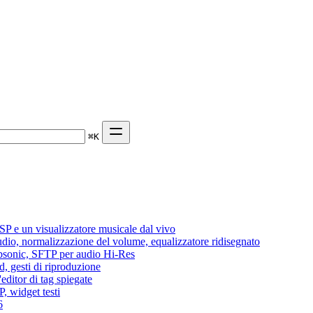
⌘
K
P e un visualizzatore musicale dal vivo
audio, normalizzazione del volume, equalizzatore ridisegnato
Subsonic, SFTP per audio Hi-Res
d, gesti di riproduzione
editor di tag spiegate
, widget testi
6