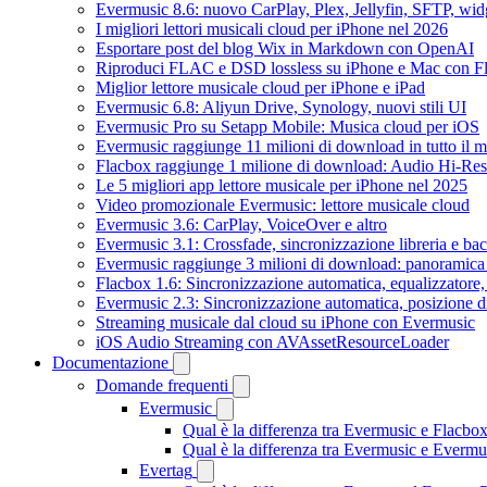
Evermusic 8.6: nuovo CarPlay, Plex, Jellyfin, SFTP, widg
I migliori lettori musicali cloud per iPhone nel 2026
Esportare post del blog Wix in Markdown con OpenAI
Riproduci FLAC e DSD lossless su iPhone e Mac con F
Miglior lettore musicale cloud per iPhone e iPad
Evermusic 6.8: Aliyun Drive, Synology, nuovi stili UI
Evermusic Pro su Setapp Mobile: Musica cloud per iOS
Evermusic raggiunge 11 milioni di download in tutto il 
Flacbox raggiunge 1 milione di download: Audio Hi-Res
Le 5 migliori app lettore musicale per iPhone nel 2025
Video promozionale Evermusic: lettore musicale cloud
Evermusic 3.6: CarPlay, VoiceOver e altro
Evermusic 3.1: Crossfade, sincronizzazione libreria e ba
Evermusic raggiunge 3 milioni di download: panoramica d
Flacbox 1.6: Sincronizzazione automatica, equalizzator
Evermusic 2.3: Sincronizzazione automatica, posizione di
Streaming musicale dal cloud su iPhone con Evermusic
iOS Audio Streaming con AVAssetResourceLoader
Documentazione
Domande frequenti
Evermusic
Qual è la differenza tra Evermusic e Flacbo
Qual è la differenza tra Evermusic e Everm
Evertag