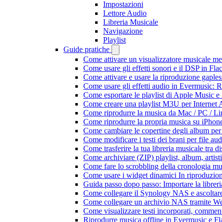
Impostazioni
Lettore Audio
Libreria Musicale
Navigazione
Playlist
Guide pratiche
Come attivare un visualizzatore musicale me
Come usare gli effetti sonori e il DSP in F
Come attivare e usare la riproduzione gaple
Come usare gli effetti audio in Evermusic:
Come esportare le playlist di Apple Music e
Come creare una playlist M3U per Internet 
Come riprodurre la musica da Mac / PC / 
Come riprodurre la propria musica su iPhon
Come cambiare le copertine degli album per l
Come modificare i testi dei brani per file 
Come trasferire la tua libreria musicale tra 
Come archiviare (ZIP) playlist, album, artisti
Come fare lo scrobbling della cronologia m
Come usare i widget dinamici In riproduzio
Guida passo dopo passo: Importare la librer
Come collegare il Synology NAS e ascoltar
Come collegare un archivio NAS tramite W
Come visualizzare testi incorporati, commen
Riprodurre musica offline in Evermusic e Flac