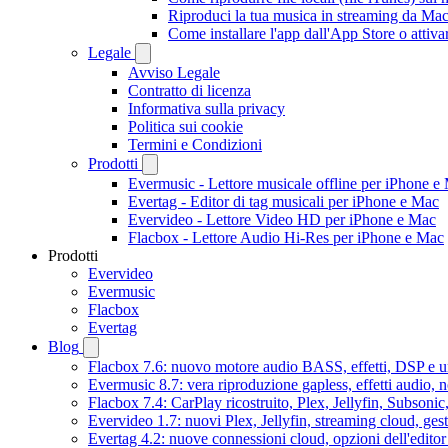
Riproduci la tua musica in streaming da M
Come installare l'app dall'App Store o attiv
Legale
Avviso Legale
Contratto di licenza
Informativa sulla privacy
Politica sui cookie
Termini e Condizioni
Prodotti
Evermusic - Lettore musicale offline per iPhone e
Evertag - Editor di tag musicali per iPhone e Mac
Evervideo - Lettore Video HD per iPhone e Mac
Flacbox - Lettore Audio Hi-Res per iPhone e Mac
Prodotti
Evervideo
Evermusic
Flacbox
Evertag
Blog
Flacbox 7.6: nuovo motore audio BASS, effetti, DSP e un
Evermusic 8.7: vera riproduzione gapless, effetti audio, 
Flacbox 7.4: CarPlay ricostruito, Plex, Jellyfin, Subson
Evervideo 1.7: nuovi Plex, Jellyfin, streaming cloud, gest
Evertag 4.2: nuove connessioni cloud, opzioni dell'editor 