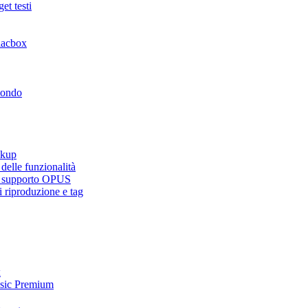
et testi
lacbox
mondo
ckup
elle funzionalità
e, supporto OPUS
 riproduzione e tag
x
usic Premium