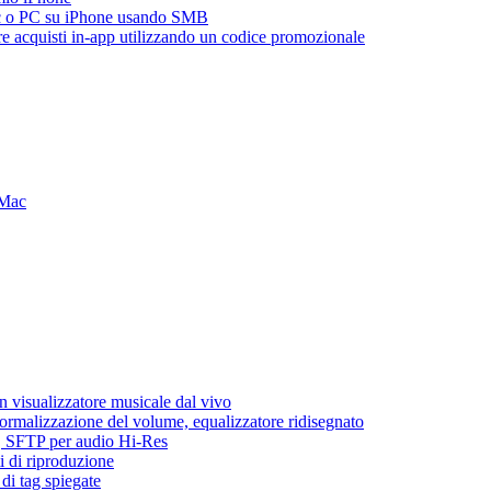
ac o PC su iPhone usando SMB
are acquisti in-app utilizzando un codice promozionale
 Mac
 visualizzatore musicale dal vivo
normalizzazione del volume, equalizzatore ridisegnato
ic, SFTP per audio Hi-Res
i di riproduzione
di tag spiegate