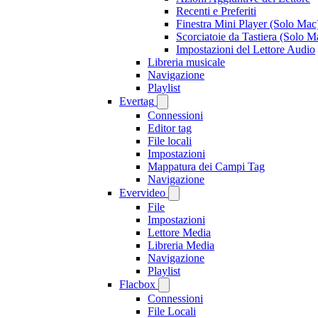
Recenti e Preferiti
Finestra Mini Player (Solo Mac
Scorciatoie da Tastiera (Solo M
Impostazioni del Lettore Audio
Libreria musicale
Navigazione
Playlist
Evertag
Connessioni
Editor tag
File locali
Impostazioni
Mappatura dei Campi Tag
Navigazione
Evervideo
File
Impostazioni
Lettore Media
Libreria Media
Navigazione
Playlist
Flacbox
Connessioni
File Locali