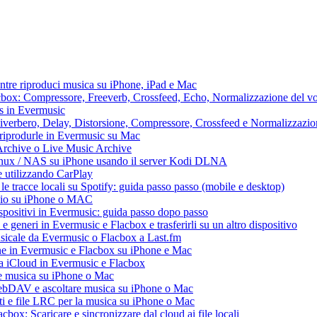
ntre riproduci musica su iPhone, iPad e Mac
lacbox: Compressore, Freeverb, Crossfeed, Echo, Normalizzazione del vo
ss in Evermusic
 Riverbero, Delay, Distorsione, Compressore, Crossfeed e Normalizzazi
 riprodurle in Evermusic su Mac
Archive o Live Music Archive
Linux / NAS su iPhone usando il server Kodi DLNA
e utilizzando CarPlay
e tracce locali su Spotify: guida passo passo (mobile e desktop)
audio su iPhone o MAC
dispositivi in Evermusic: guida passo dopo passo
 e generi in Evermusic e Flacbox e trasferirli su un altro dispositivo
usicale da Evermusic o Flacbox a Last.fm
ne in Evermusic e Flacbox su iPhone e Mac
ia iCloud in Evermusic e Flacbox
e musica su iPhone o Mac
ebDAV e ascoltare musica su iPhone o Mac
ti e file LRC per la musica su iPhone o Mac
box: Scaricare e sincronizzare dal cloud ai file locali