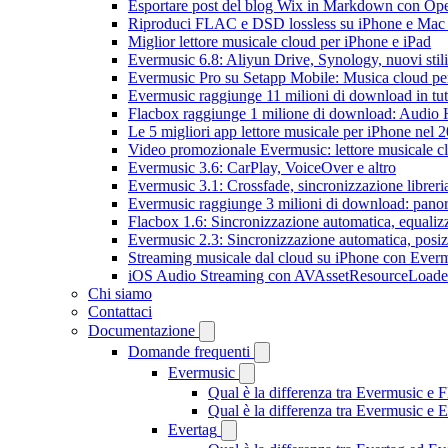
Esportare post del blog Wix in Markdown con O
Riproduci FLAC e DSD lossless su iPhone e Mac
Miglior lettore musicale cloud per iPhone e iPad
Evermusic 6.8: Aliyun Drive, Synology, nuovi stil
Evermusic Pro su Setapp Mobile: Musica cloud pe
Evermusic raggiunge 11 milioni di download in tu
Flacbox raggiunge 1 milione di download: Audio 
Le 5 migliori app lettore musicale per iPhone nel 
Video promozionale Evermusic: lettore musicale c
Evermusic 3.6: CarPlay, VoiceOver e altro
Evermusic 3.1: Crossfade, sincronizzazione libreri
Evermusic raggiunge 3 milioni di download: panora
Flacbox 1.6: Sincronizzazione automatica, equali
Evermusic 2.3: Sincronizzazione automatica, posiz
Streaming musicale dal cloud su iPhone con Ever
iOS Audio Streaming con AVAssetResourceLoade
Chi siamo
Contattaci
Documentazione
Domande frequenti
Evermusic
Qual è la differenza tra Evermusic e 
Qual è la differenza tra Evermusic e
Evertag