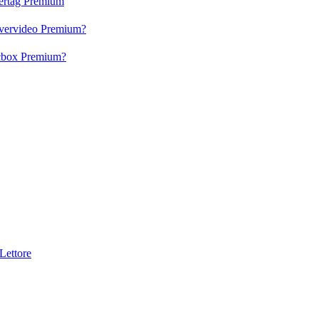
vertag Premium
 Evervideo Premium?
lacbox Premium?
Lettore