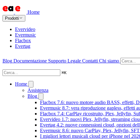
Home
Prodotti
Evervideo
Evermusic
Flacbox
Evertag
Blog
Documentazione
Supporto
Legale
Contatti
Chi siamo
⌘
K
Home
Assistenza
Blog
Flacbox 7.6: nuovo motore audio BASS, effetti, DS
Evermusic 8.7: vera riproduzione gapless, effetti 
Flacbox 7.4: CarPlay ricostruito, Plex, Jellyfin, 
Evervideo 1.7: nuovi Plex, Jellyfin, streaming clou
Evertag 4.2: nuove connessioni cloud, opzioni dell'
Evermusic 8.6: nuovo CarPlay, Plex, Jellyfin, SFTP
I migliori lettori musicali cloud per iPhone nel 202