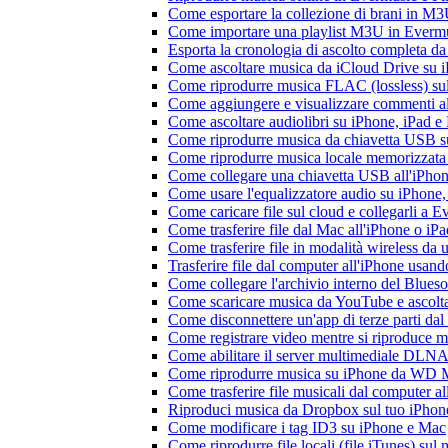
Come esportare la collezione di brani in 
Come importare una playlist M3U in Everm
Esporta la cronologia di ascolto completa d
Come ascoltare musica da iCloud Drive su 
Come riprodurre musica FLAC (lossless) su
Come aggiungere e visualizzare commenti al
Come ascoltare audiolibri su iPhone, iPad 
Come riprodurre musica da chiavetta USB 
Come riprodurre musica locale memorizzata
Come collegare una chiavetta USB all'iPhone e
Come usare l'equalizzatore audio su iPhone
Come caricare file sul cloud e collegarli a 
Come trasferire file dal Mac all'iPhone o iP
Come trasferire file in modalità wireless d
Trasferire file dal computer all'iPhone usan
Come collegare l'archivio interno del Blu
Come scaricare musica da YouTube e ascolta
Come disconnettere un'app di terze parti da
Come registrare video mentre si riproduce 
Come abilitare il server multimediale DLNA
Come riprodurre musica su iPhone da WD
Come trasferire file musicali dal computer 
Riproduci musica da Dropbox sul tuo iPhone
Come modificare i tag ID3 su iPhone e Mac
Come riprodurre file locali (file iTunes) sul