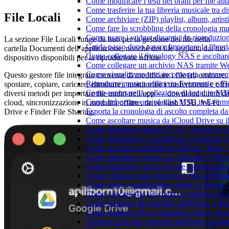
Come modificare i testi dei brani per file 
Come trasferire la tua libreria musicale tra 
File Locali
Come archiviare (ZIP) playlist, album, artisti
Come fare lo scrobbling della cronologia m
Come usare i widget dinamici In riproduzio
La sezione File Locali funge da hub per la gestione dei file nella
Guida passo dopo passo: Importare la librer
cartella Documenti dell’applicazione, nonché dei file aggiunti dal tuo
Come collegare il Synology NAS e ascoltar
dispositivo disponibili per la riproduzione offline.
Come collegare un archivio NAS tramite W
Come visualizzare testi incorporati, commen
Questo gestore file integrato consente di modificare i file (rinominare,
Riprodurre musica offline in Evermusic e Flac
spostare, copiare, caricare, eliminare), monitorare i trasferimenti e offr
Come esportare la collezione di brani in 
diversi metodi per importare file audio nell’app — download diretti da
Come importare una playlist M3U in Everm
cloud, sincronizzazione in modalità offline, drive flash USB, Wi-Fi
Esporta la cronologia di ascolto completa d
Drive e Finder File Sharing.
Come ascoltare musica da iCloud Drive su 
Come riprodurre musica FLAC (lossless) su
Come aggiungere e visualizzare commenti al
Come ascoltare audiolibri su iPhone, iPad 
Come riprodurre musica da chiavetta USB 
Come riprodurre musica locale memorizzata
Come collegare una chiavetta USB all'iPhone e
Come usare l'equalizzatore audio su iPhone
Come caricare file sul cloud e collegarli a 
Come trasferire file dal Mac all'iPhone o iP
Come trasferire file in modalità wireless d
Trasferire file dal computer all'iPhone usan