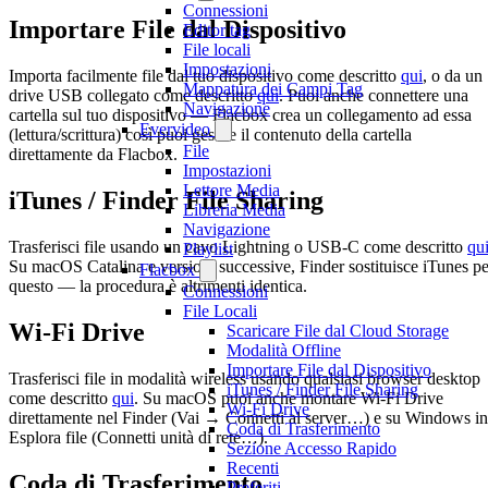
Connessioni
Importare File dal Dispositivo
Editor tag
File locali
Impostazioni
Importa facilmente file dal tuo dispositivo come descritto
qui
, o da un
Mappatura dei Campi Tag
drive USB collegato come descritto
qui
. Puoi anche connettere una
Navigazione
cartella sul tuo dispositivo — Flacbox crea un collegamento ad essa
Evervideo
(lettura/scrittura) così puoi gestire il contenuto della cartella
File
direttamente da Flacbox.
Impostazioni
Lettore Media
iTunes / Finder File Sharing
Libreria Media
Navigazione
Trasferisci file usando un cavo Lightning o USB-C come descritto
qu
Playlist
Su macOS Catalina e versioni successive, Finder sostituisce iTunes pe
Flacbox
questo — la procedura è altrimenti identica.
Connessioni
File Locali
Wi-Fi Drive
Scaricare File dal Cloud Storage
Modalità Offline
Importare File dal Dispositivo
Trasferisci file in modalità wireless usando qualsiasi browser desktop
iTunes / Finder File Sharing
come descritto
qui
. Su macOS puoi anche montare Wi-Fi Drive
Wi-Fi Drive
direttamente nel Finder (Vai → Connetti al server…) e su Windows in
Coda di Trasferimento
Esplora file (Connetti unità di rete…).
Sezione Accesso Rapido
Recenti
Coda di Trasferimento
Preferiti