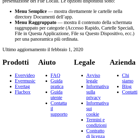
presentazione dei File Locali. Le opzioni disponibili sono:
Menu Semplice
— mostra direttamente le cartelle nella
directory Documenti dell’app.
Menu Raggruppato
— mostra il contenuto della schermata
raggruppato per categorie (Accesso Rapido, Cartelle Speciali,
File in Questa Applicazione, File su Questo Dispositivo, ecc.)
per una panoramica più ordinata.
Ultimo aggiornamento il
febbraio 1, 2020
Prodotti
Aiuto
Legale
Azienda
Evervideo
FAQ
Avviso
Chi
Evermusic
Guida
legale
siamo
Evertag
pratica
Informativa
Blog
Flacbox
Guida
sulla
Contatti
utente
privacy
Contatta
Informativa
il
sui
supporto
cookie
Termini e
condizioni
Contratto
di licenza