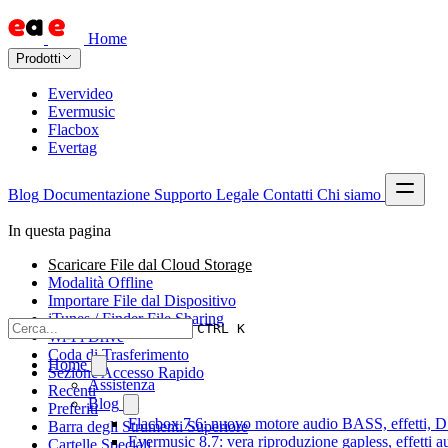
Home
Prodotti
Evervideo
Evermusic
Flacbox
Evertag
Blog
Documentazione
Supporto
Legale
Contatti
Chi siamo
In questa pagina
Scaricare File dal Cloud Storage
Modalità Offline
Importare File dal Dispositivo
iTunes / Finder File Sharing
CTRL K
Wi-Fi Drive
Coda di Trasferimento
Home
Sezione Accesso Rapido
Assistenza
Recenti
Blog
Preferiti
Flacbox 7.6: nuovo motore audio BASS, effetti, DS
Barra degli Strumenti Superiore
Evermusic 8.7: vera riproduzione gapless, effetti 
Cartelle Speciali