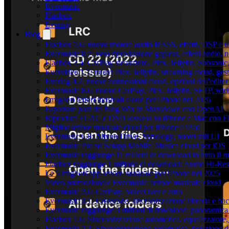
Evermusic
Flacbox
Evertag
Blog
Flacbox 7.6: nuovo motore audio BASS, effetti, DSP e un
Evermusic 8.7: vera riproduzione gapless, effetti audio, 
Flacbox 7.4: CarPlay ricostruito, Plex, Jellyfin, Subson
Evervideo 1.7: nuovi Plex, Jellyfin, streaming cloud, gest
Evertag 4.2: nuove connessioni cloud, opzioni dell'editor 
Evermusic 8.6: nuovo CarPlay, Plex, Jellyfin, SFTP, widg
I migliori lettori musicali cloud per iPhone nel 2026
Esportare post del blog Wix in Markdown con OpenAI
Riproduci FLAC e DSD lossless su iPhone e Mac con F
Miglior lettore musicale cloud per iPhone e iPad
Evermusic 6.8: Aliyun Drive, Synology, nuovi stili UI
Evermusic Pro su Setapp Mobile: Musica cloud per iOS
Evermusic raggiunge 11 milioni di download in tutto il 
Flacbox raggiunge 1 milione di download: Audio Hi-Res
Le 5 migliori app lettore musicale per iPhone nel 2025
Video promozionale Evermusic: lettore musicale cloud
Evermusic 3.6: CarPlay, VoiceOver e altro
Evermusic 3.1: Crossfade, sincronizzazione libreria e ba
Evermusic raggiunge 3 milioni di download: panoramica d
Flacbox 1.6: Sincronizzazione automatica, equalizzator
Evermusic 2.3: Sincronizzazione automatica, posizione di