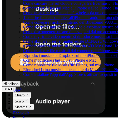
Come caricare file sul cloud e collegarli a Evermusic, F
Come trasferire file dal Mac all'iPhone o iPad usando Fi
Come trasferire file in modalità wireless da un compute
Trasferire file dal computer all'iPhone usando il protoco
Come collegare l'archivio interno del Bluesound VAULT
Come scaricare musica da YouTube e ascoltare musica of
Come disconnettere un'app di terze parti dal tuo account
Come registrare video mentre si riproduce musica su iPh
Come abilitare il server multimediale DLNA su Windows 
Come riprodurre musica su iPhone da WD My Cloud H
Come trasferire file musicali dal computer all'iPhone se
Riproduci musica da Dropbox sul tuo iPhone quando sei 
Come modificare i tag ID3 su iPhone e Mac
Come riprodurre file locali (file iTunes) sul mio iPhone
Riproduci la tua musica in streaming da Mac o PC su 
Come installare l'app dall'App Store o attivare acquisti 
Italiano
عربي
Català
Chiaro
Čeština
Scuro
Dansk
Sistema
Deutsch
Ελληνικά
English