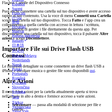
Flacbox Cartelle del Dispositivo Connesso
Español
Suomi
Puoi anche connettere una cartella sul tuo dispositivo e avere accesso
Français
rapido al suo contenuto. Usa la voce di menu
Connetti una Cartella
עברית
scegli una cartella sul tuo dispositivo. Tocca
Fatto
e l’app crea un
हिन्दी
collegamento a quella cartella con accesso in lettura / scrittura,
Hrvatski
permettendoti di gestire i file direttamente da questa app. Per
Magyar
disconnettere una cartella sul tuo dispositivo, tocca il pulsante
Altre
Bahasa Indonesia
azioni
e scegli
Disconnettere
.
Italiano
日本語
Importare File sui Drive Flash USB
한국어
Connessi
Bahasa Melayu
Nederlands
Norsk
Le istruzioni dettagliate su come connettere un drive flash USB a
Polski
iPhone e ascoltare musica o gestire file sono disponibili
qui
.
Português
Română
Altre Azioni
Русский
Slovenčina
Svenska
Il menu Altre azioni per la cartella attualmente aperta si trova
nell’angolo in alto a destra e fornisce accesso a varie azioni.
ไทย
Türkçe
Selezionare
— passa alla modalità di selezione per file e
Українська
cartelle.
Tiếng Việt