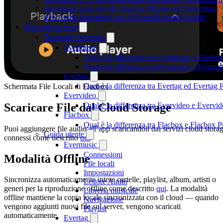
Streaming musicale dal cloud su iPhone con Evermusic
iOS Audio Streaming con AVAssetResourceLoader
Documentazione
Domande frequenti
Evermusic
Qual è la differenza tra Evermusic e Flacbo
Qual è la differenza tra Evermusic e Everm
Evertag
Qual è la differenza tra Evertag ed Evertag
Schermata File Locali di Flacbox
Evervideo
Scaricare File dal Cloud Storage
Qual è la differenza tra Evervideo e Everv
Flacbox
Qual è la differenza tra Flacbox e Flacbox
Puoi aggiungere file audio all’app scaricandoli dai servizi cloud stora
Guida utente
connessi come descritto
qui
.
Evermusic
Connessioni
Modalità Offline
File locali
Impostazioni
Sincronizza automaticamente intere cartelle, playlist, album, artisti o
Lettore Audio
generi per la riproduzione offline come descritto
qui
. La modalità
Libreria musicale
offline mantiene la copia locale sincronizzata con il cloud — quando
Navigazione
vengono aggiunti nuovi file sul server, vengono scaricati
Playlist
automaticamente.
Evertag