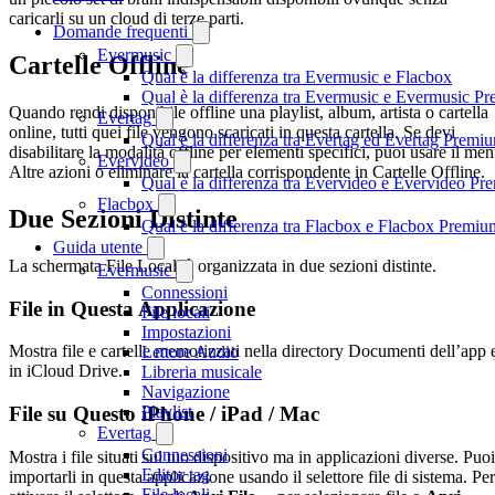
caricarli su un cloud di terze parti.
Domande frequenti
Evermusic
Cartelle Offline
Qual è la differenza tra Evermusic e Flacbox
Qual è la differenza tra Evermusic e Evermusic P
Quando rendi disponibile offline una playlist, album, artista o cartella
Evertag
online, tutti quei file vengono scaricati in questa cartella. Se devi
Qual è la differenza tra Evertag ed Evertag Premi
disabilitare la modalità offline per elementi specifici, puoi usare il me
Evervideo
Altre azioni o eliminare la cartella corrispondente in Cartelle Offline.
Qual è la differenza tra Evervideo e Evervideo P
Flacbox
Due Sezioni Distinte
Qual è la differenza tra Flacbox e Flacbox Premiu
Guida utente
La schermata File Locali è organizzata in due sezioni distinte.
Evermusic
Connessioni
File in Questa Applicazione
File locali
Impostazioni
Mostra file e cartelle memorizzati nella directory Documenti dell’app 
Lettore Audio
in iCloud Drive.
Libreria musicale
Navigazione
File su Questo iPhone / iPad / Mac
Playlist
Evertag
Connessioni
Mostra i file situati sul tuo dispositivo ma in applicazioni diverse. Puoi
Editor tag
importarli in questa applicazione usando il selettore file di sistema. Per
File locali