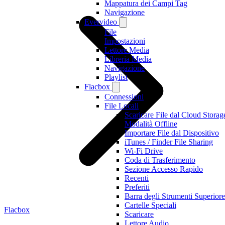
Mappatura dei Campi Tag
Navigazione
Evervideo
File
Impostazioni
Lettore Media
Libreria Media
Navigazione
Playlist
Flacbox
Connessioni
File Locali
Scaricare File dal Cloud Storag
Modalità Offline
Importare File dal Dispositivo
iTunes / Finder File Sharing
Wi-Fi Drive
Coda di Trasferimento
Sezione Accesso Rapido
Recenti
Preferiti
Barra degli Strumenti Superiore
Cartelle Speciali
Flacbox
Scaricare
Lettore Audio