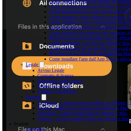
Come collegare l'archivio interno del Blu
Come scaricare musica da YouTube e ascolta
Come disconnettere un'app di terze parti da
Come registrare video mentre si riproduce 
Come abilitare il server multimediale DLNA
Come riprodurre musica su iPhone da WD
Come trasferire file musicali dal computer 
Riproduci musica da Dropbox sul tuo iPhone
Come modificare i tag ID3 su iPhone e Mac
Come riprodurre file locali (file iTunes) sul
Riproduci la tua musica in streaming da M
Come installare l'app dall'App Store o attiv
Legale
Avviso Legale
Contratto di licenza
Informativa sulla privacy
Politica sui cookie
Termini e Condizioni
Prodotti
Evermusic - Lettore musicale offline per iPhone e
Evertag - Editor di tag musicali per iPhone e Mac
Evervideo - Lettore Video HD per iPhone e Mac
Flacbox - Lettore Audio Hi-Res per iPhone e Mac
Prodotti
Evervideo