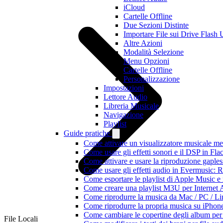
iCloud
Cartelle Offline
Due Sezioni Distinte
Importare File sui Drive Flas
Altre Azioni
Modalità Selezione
Menu Opzioni
Cartelle Offline
Personalizzazione
Impostazioni
Lettore Audio
Libreria Musicale
Navigazione
Playlist
Guide pratiche
Come attivare un visualizzatore musicale me
Come usare gli effetti sonori e il DSP in F
Come attivare e usare la riproduzione gaple
Come usare gli effetti audio in Evermusic:
Come esportare le playlist di Apple Music e
Come creare una playlist M3U per Internet 
Come riprodurre la musica da Mac / PC / 
Come riprodurre la propria musica su iPhon
Come cambiare le copertine degli album per l
File Locali