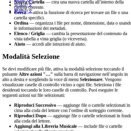
Nuova Cartella
— crea una nuova cartella all’interno della
简体中文
cartella corrente.
繁體中文
Cerca
— attiva la funzione di ricerca per trovare un file o una
cartella specifici.
Ordina
— organizza i file per nome, dimensione, data o usand
le informazioni dei metadati.
Elenco / Griglia
— cambia la presentazione del contenuto da
vista tabella a vista griglia (o viceversa).
Aiuto
— accedi alle istruzioni di aiuto.
Modalità Selezione
Se devi modificare più file, attiva la modalità selezione toccando il
pulsante
Altre azioni
"…"
sulla barra di navigazione nell’angolo in
alto a destra e scegliendo la voce di menu
Selezionare
. Vengono
visualizzate caselle di controllo vicino a ogni file. Seleziona i file
desiderati toccando le loro caselle di controllo. Puoi eseguire le
seguenti azioni sui file selezionati:
Riproduci Successivo
— aggiunge file o cartelle selezionati in
cima alla coda del lettore con l’ordine di sorteggio corrente.
Riproduci Dopo
— aggiunge file o cartelle selezionati in fond
alla coda del lettore.
Aggiungi alla Libreria Musicale
— include file o cartelle