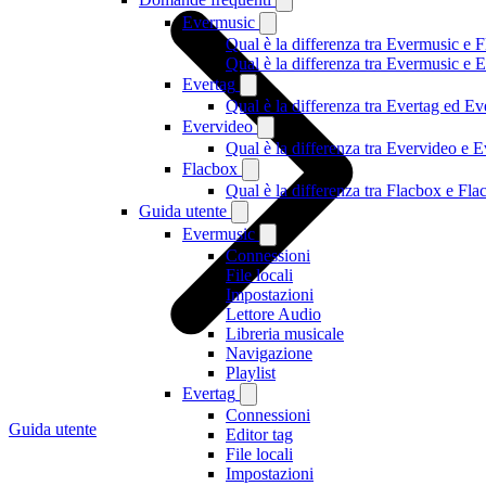
Evermusic
Qual è la differenza tra Evermusic e 
Qual è la differenza tra Evermusic e
Evertag
Qual è la differenza tra Evertag ed E
Evervideo
Qual è la differenza tra Evervideo e
Flacbox
Qual è la differenza tra Flacbox e F
Guida utente
Evermusic
Connessioni
File locali
Impostazioni
Lettore Audio
Libreria musicale
Navigazione
Playlist
Evertag
Connessioni
Guida utente
Editor tag
File locali
Impostazioni