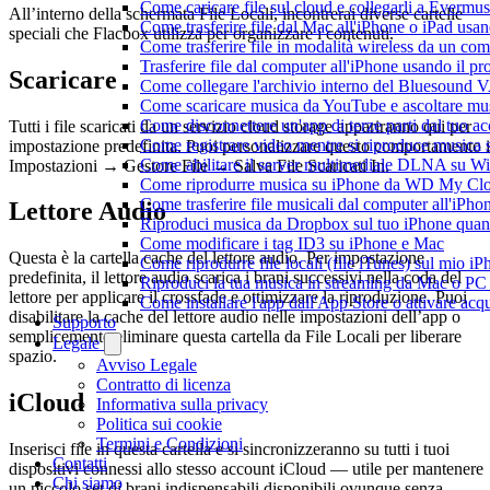
Come caricare file sul cloud e collegarli a Evermu
All’interno della schermata File Locali, incontrerai diverse cartelle
Come trasferire file dal Mac all'iPhone o iPad usa
speciali che Flacbox utilizza per organizzare i contenuti.
Come trasferire file in modalità wireless da un c
Trasferire file dal computer all'iPhone usando il 
Scaricare
Come collegare l'archivio interno del Bluesound
Come scaricare musica da YouTube e ascoltare mus
Come disconnettere un'app di terze parti dal tuo 
Tutti i file scaricati da un servizio cloud storage appariranno qui per
Come registrare video mentre si riproduce musica 
impostazione predefinita. Puoi personalizzare questo comportamento 
Come abilitare il server multimediale DLNA su Wi
Impostazioni → Gestore File → Salva File Scaricati In.
Come riprodurre musica su iPhone da WD My C
Come trasferire file musicali dal computer all'iP
Lettore Audio
Riproduci musica da Dropbox sul tuo iPhone quand
Come modificare i tag ID3 su iPhone e Mac
Questa è la cartella cache del lettore audio. Per impostazione
Come riprodurre file locali (file iTunes) sul mio i
predefinita, il lettore audio scarica i brani successivi nella coda del
Riproduci la tua musica in streaming da Mac o 
lettore per applicare il crossfade e ottimizzare la riproduzione. Puoi
Come installare l'app dall'App Store o attivare acq
disabilitare la cache del lettore audio nelle impostazioni dell’app o
Supporto
semplicemente eliminare questa cartella da File Locali per liberare
Legale
spazio.
Avviso Legale
Contratto di licenza
iCloud
Informativa sulla privacy
Politica sui cookie
Termini e Condizioni
Inserisci file in questa cartella e si sincronizzeranno su tutti i tuoi
Contatti
dispositivi connessi allo stesso account iCloud — utile per mantenere
Chi siamo
un piccolo set di brani indispensabili disponibili ovunque senza