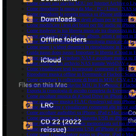
Come creare una playlist M3U per Internet Archive o Li
Come riprodurre la musica da Mac / PC / Linux / NAS 
Come riprodurre la propria musica su iPhone utilizzando
Come cambiare le copertine degli album per le tracce loca
Come modificare i testi dei brani per file audio su iPho
Come trasferire la tua libreria musicale tra dispositivi i
Come archiviare (ZIP) playlist, album, artisti e generi in 
Come fare lo scrobbling della cronologia musicale da Ev
Come usare i widget dinamici In riproduzione in Evermu
Guida passo dopo passo: Importare la libreria iCloud in
Come collegare il Synology NAS e ascoltare musica su 
Come collegare un archivio NAS tramite WebDAV e asco
Come visualizzare testi incorporati, commenti e file LR
Riprodurre musica offline in Evermusic e Flacbox: Scaricar
Come esportare la collezione di brani in M3U, CSV e T
Come importare una playlist M3U in Evermusic e Flacb
Esporta la cronologia di ascolto completa da Evermusic 
Come ascoltare musica da iCloud Drive su iPhone o Ma
Come riprodurre musica FLAC (lossless) sul mio iPhone
Come aggiungere e visualizzare commenti alle tracce au
Come ascoltare audiolibri su iPhone, iPad e Mac usando
Come riprodurre musica da chiavetta USB su iPhone co
Come riprodurre musica locale memorizzata sul tuo iPh
Come collegare una chiavetta USB all'iPhone e ascoltare m
Come usare l'equalizzatore audio su iPhone, iPad o Mac