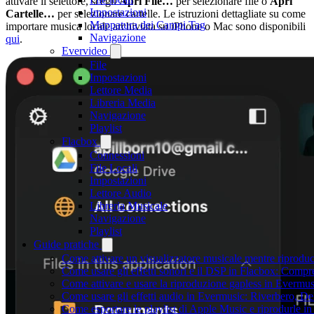
attivare il selettore, scegli
Apri File…
per selezionare file o
Apri
Impostazioni
Cartelle…
per selezionare cartelle. Le istruzioni dettagliate su come
Mappatura dei Campi Tag
importare musica locale archiviata su iPhone o Mac sono disponibili
Navigazione
qui
.
Evervideo
File
Impostazioni
Lettore Media
Libreria Media
Navigazione
Playlist
Flacbox
Connessioni
File Locali
Impostazioni
Lettore Audio
Libreria Musicale
Navigazione
Playlist
Guide pratiche
Come attivare un visualizzatore musicale mentre riprodu
Come usare gli effetti sonori e il DSP in Flacbox: Comp
Come attivare e usare la riproduzione gapless in Evermus
Come usare gli effetti audio in Evermusic: Riverbero, D
Come esportare le playlist di Apple Music e riprodurle 