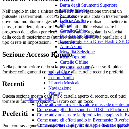
Barra degli Strumenti Superiore
Cartelle Speciali
Nell’angolo in alto a sinistra della barra di navigazione troverai un
Scaricare
pulsante Trasferimenti. Toccalo per accedere alla coda di trasferimento
Lettore Audio
dove puoi monitorare e gestire ogni download e upload — mettere in
iCloud
pausa, riprendere, riprovare i trasferimenti falliti e visualizzare il
Cartelle Offline
progresso dettagliato per elemento. Puoi anche regolare la velocità
Due Sezioni Distinte
della coda di trasferimento (numero massimo di attività parallele) e il
Importare File sui Drive Flash USB 
tipo di rete in Impostazioni → Gestore File.
Altre Azioni
Modalità Selezione
Sezione Accesso Rapido
Menu Opzioni
Cartelle Offline
Nella parte superiore dello schermo, una sezione Accesso Rapido
Personalizzazione
fornisce collegamenti comodi ai file e alle cartelle recenti e preferiti.
Impostazioni
Lettore Audio
Recenti
Libreria Musicale
Navigazione
Playlist
Questa sezione mostra ogni file o cartella aperto di recente, così puoi
Guide pratiche
tornare al tuo ultimo spazio di lavoro con un tocco.
Come attivare un visualizzatore musicale mentre r
Come usare gli effetti sonori e il DSP in Flacbox
Preferiti
Come attivare e usare la riproduzione gapless in 
Come usare gli effetti audio in Evermusic: Riverb
Come esportare le playlist di Apple Music e ripro
Puoi contrassegnare file o cartelle come preferiti e accedervi in questa