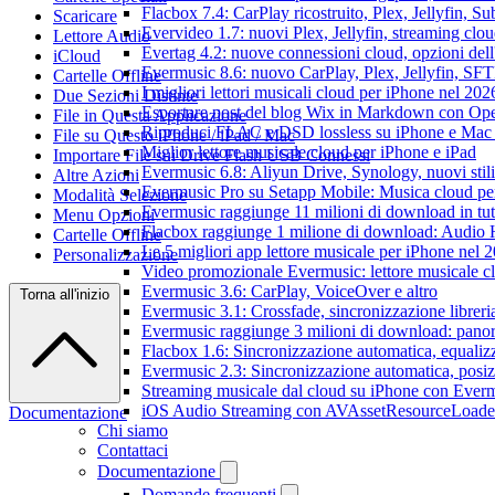
Flacbox 7.4: CarPlay ricostruito, Plex, Jellyfin, 
Scaricare
Evervideo 1.7: nuovi Plex, Jellyfin, streaming clou
Lettore Audio
Evertag 4.2: nuove connessioni cloud, opzioni dell'
iCloud
Evermusic 8.6: nuovo CarPlay, Plex, Jellyfin, SFTP
Cartelle Offline
I migliori lettori musicali cloud per iPhone nel 202
Due Sezioni Distinte
Esportare post del blog Wix in Markdown con O
File in Questa Applicazione
Riproduci FLAC e DSD lossless su iPhone e Mac
File su Questo iPhone / iPad / Mac
Miglior lettore musicale cloud per iPhone e iPad
Importare File sui Drive Flash USB Connessi
Evermusic 6.8: Aliyun Drive, Synology, nuovi stil
Altre Azioni
Evermusic Pro su Setapp Mobile: Musica cloud pe
Modalità Selezione
Evermusic raggiunge 11 milioni di download in tu
Menu Opzioni
Flacbox raggiunge 1 milione di download: Audio 
Cartelle Offline
Le 5 migliori app lettore musicale per iPhone nel 
Personalizzazione
Video promozionale Evermusic: lettore musicale c
Evermusic 3.6: CarPlay, VoiceOver e altro
Torna all'inizio
Evermusic 3.1: Crossfade, sincronizzazione libreri
Evermusic raggiunge 3 milioni di download: panora
Flacbox 1.6: Sincronizzazione automatica, equali
Evermusic 2.3: Sincronizzazione automatica, posiz
Streaming musicale dal cloud su iPhone con Ever
iOS Audio Streaming con AVAssetResourceLoade
Documentazione
Chi siamo
Contattaci
Documentazione
Domande frequenti