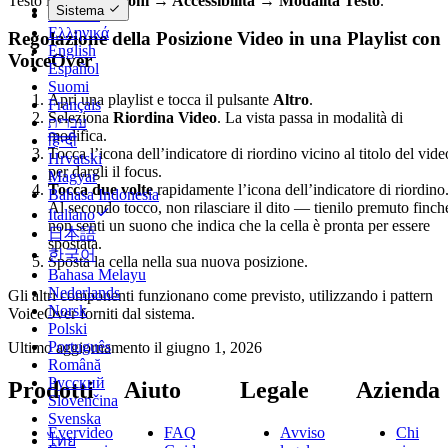
Testo in
Impostazioni → Accessibilità → Modalità Testo
.
Sistema
Deutsch
Ελληνικά
Regolazione della Posizione Video in una Playlist con
English
VoiceOver
Español
Suomi
Apri una playlist e tocca il pulsante
Altro
.
Français
Seleziona
Riordina Video
. La vista passa in modalità di
עברית
modifica.
हिन्दी
Tocca l’icona dell’indicatore di riordino vicino al titolo del vide
Hrvatski
per dargli il focus.
Magyar
Tocca due volte
rapidamente l’icona dell’indicatore di riordino
Bahasa Indonesia
Al secondo tocco, non rilasciare il dito — tienilo premuto finch
Italiano
non senti un suono che indica che la cella è pronta per essere
日本語
spostata.
한국어
Sposta la cella nella sua nuova posizione.
Bahasa Melayu
Nederlands
Gli altri componenti funzionano come previsto, utilizzando i pattern
Norsk
VoiceOver forniti dal sistema.
Polski
Português
Ultimo aggiornamento il
giugno 1, 2026
Română
Русский
Prodotti
Aiuto
Legale
Azienda
Slovenčina
Svenska
Evervideo
FAQ
Avviso
Chi
ไทย