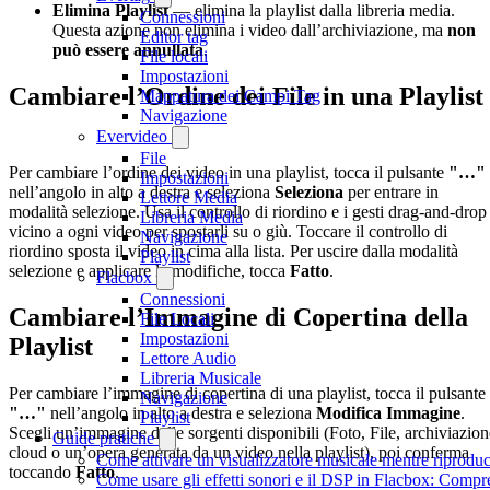
Elimina Playlist
— elimina la playlist dalla libreria media.
Connessioni
Questa azione non elimina i video dall’archiviazione, ma
non
Editor tag
può essere annullata
.
File locali
Impostazioni
Cambiare l’Ordine dei File in una Playlist
Mappatura dei Campi Tag
Navigazione
Evervideo
File
Per cambiare l’ordine dei video in una playlist, tocca il pulsante
"…"
Impostazioni
nell’angolo in alto a destra e seleziona
Seleziona
per entrare in
Lettore Media
modalità selezione. Usa il controllo di riordino e i gesti drag-and-drop
Libreria Media
vicino a ogni video per spostarli su o giù. Toccare il controllo di
Navigazione
riordino sposta il video in cima alla lista. Per uscire dalla modalità
Playlist
selezione e applicare le modifiche, tocca
Fatto
.
Flacbox
Connessioni
Cambiare l’Immagine di Copertina della
File Locali
Impostazioni
Playlist
Lettore Audio
Libreria Musicale
Per cambiare l’immagine di copertina di una playlist, tocca il pulsante
Navigazione
"…"
nell’angolo in alto a destra e seleziona
Modifica Immagine
.
Playlist
Scegli un’immagine dalle sorgenti disponibili (Foto, File, archiviazion
Guide pratiche
cloud o un’opera generata da un video nella playlist), poi conferma
Come attivare un visualizzatore musicale mentre riprodu
toccando
Fatto
.
Come usare gli effetti sonori e il DSP in Flacbox: Comp