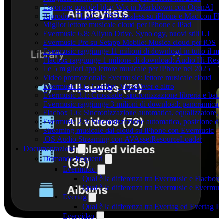
Esportare post del blog Wix in Markdown con OpenAI
Riproduci FLAC e DSD lossless su iPhone e Mac con F
Miglior lettore musicale cloud per iPhone e iPad
Evermusic 6.8: Aliyun Drive, Synology, nuovi stili UI
Evermusic Pro su Setapp Mobile: Musica cloud per iOS
Evermusic raggiunge 11 milioni di download in tutto il 
Flacbox raggiunge 1 milione di download: Audio Hi-Res
Le 5 migliori app lettore musicale per iPhone nel 2025
Video promozionale Evermusic: lettore musicale cloud
Evermusic 3.6: CarPlay, VoiceOver e altro
Evermusic 3.1: Crossfade, sincronizzazione libreria e ba
Evermusic raggiunge 3 milioni di download: panoramica d
Flacbox 1.6: Sincronizzazione automatica, equalizzator
Evermusic 2.3: Sincronizzazione automatica, posizione di
Streaming musicale dal cloud su iPhone con Evermusic
iOS Audio Streaming con AVAssetResourceLoader
Documentazione
Domande frequenti
Evermusic
Qual è la differenza tra Evermusic e Flacbo
Qual è la differenza tra Evermusic e Everm
Evertag
Qual è la differenza tra Evertag ed Evertag
Evervideo