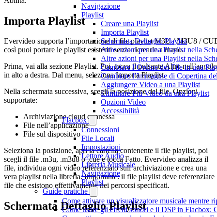
Abilita.
Navigazione
Playlist
Importa Playlist
Creare una Playlist
Importa Playlist
Schermata Dettaglio Playlist
Evervideo supporta l’importazione di file playlist M3U / M3U8 / CU
Altre azioni per una Playlist nella Sch
così puoi portare le playlist esistenti senza ricrearle a mano.
Altre azioni per una Playlist nella Sch
Prima, vai alla sezione Playlist. Poi, tocca il pulsante Altro nell’angolo
Cambiare l’Ordine dei File in una Play
in alto a destra. Dal menu, seleziona Importa Playlist.
Cambiare l’Immagine di Copertina dell
Aggiungere Video a una Playlist
Nella schermata successiva, scegli la posizione del file. Opzioni
Eliminare Più Video da una Playlist
supportate:
Opzioni Video
Accessibilità
Archiviazione cloud connessa
Flacbox
File nell’applicazione
Connessioni
File sul dispositivo
File Locali
Impostazioni
Seleziona la posizione, apri la cartella contenente il file playlist, poi
Lettore Audio
scegli il file .m3u, .m3u8 o .cue e tocca Fatto. Evervideo analizza il
Libreria Musicale
file, individua ogni video referenziato sull’archiviazione e crea una
Navigazione
vera playlist nella libreria. Importante: il file playlist deve referenziare
Playlist
file che esistono effettivamente nei percorsi specificati.
Guide pratiche
Come attivare un visualizzatore musicale mentre r
Schermata Dettaglio Playlist
Come usare gli effetti sonori e il DSP in Flacbox