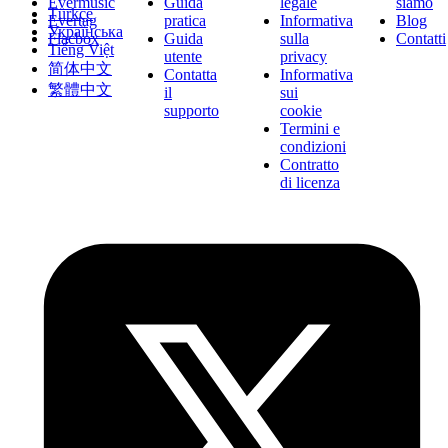
Evermusic
Guida
legale
siamo
Türkçe
Evertag
pratica
Informativa
Blog
Українська
Flacbox
Guida
sulla
Contatti
Tiếng Việt
utente
privacy
简体中文
Contatta
Informativa
繁體中文
il
sui
supporto
cookie
Termini e
condizioni
Contratto
di licenza