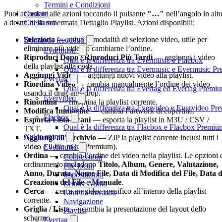
Termini e Condizioni
Puoi accedere alle azioni toccando il pulsante
"…"
nell’angolo in alt
Contatti
a destra della schermata Dettaglio Playlist. Azioni disponibili:
Chi siamo
Seleziona
— attiva la modalità di selezione video, utile per
Domande frequenti
eliminare più video o cambiarne l’ordine.
Evermusic
Riproduci Dopo / Riproduci Più Tardi
— aggiungi i video
Qual è la differenza tra Evermusic e Flacbox
della playlist alla coda.
Qual è la differenza tra Evermusic e Evermusic P
Aggiungi Video
— aggiungi nuovi video alla playlist.
Evertag
Riordina Video
— cambia manualmente l’ordine dei video
Qual è la differenza tra Evertag ed Evertag Premi
usando il drag-and-drop.
Evervideo
Rinomina
— rinomina la playlist corrente.
Qual è la differenza tra Evervideo e Evervideo P
Modifica Immagine
— cambia l’artwork di copertina.
Flacbox
Esporta Lista Brani
— esporta la playlist in M3U / CSV /
Qual è la differenza tra Flacbox e Flacbox Premiu
TXT.
Guida utente
Aggiungi all’Archivio
— ZIP la playlist corrente inclusi tutti i
video e il file m3u (Premium).
Evermusic
Ordina
— cambia l’ordine dei video nella playlist. Le opzioni 
Connessioni
ordinamento includono
Titolo, Album, Genere, Valutazione,
File locali
Anno, Durata, Nome File, Data di Modifica del File, Data d
Impostazioni
Creazione del File
e
Manuale
.
Lettore Audio
Cerca
— cerca un video specifico all’interno della playlist
Libreria musicale
corrente.
Navigazione
Griglia / Lista
— cambia la presentazione del layout dello
Playlist
schermo.
Evertag