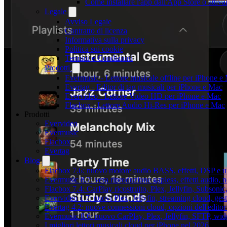
Come installare l'app dall'App Store o attiv
Legale
Avviso Legale
Contratto di licenza
Informativa sulla privacy
Politica sui cookie
Termini e Condizioni
Prodotti
Evermusic - Lettore musicale offline per iPhone e
Evertag - Editor di tag musicali per iPhone e Mac
Evervideo - Lettore Video HD per iPhone e Mac
Flacbox - Lettore Audio Hi-Res per iPhone e Mac
Prodotti
Evervideo
Evermusic
Flacbox
Evertag
Blog
Flacbox 7.6: nuovo motore audio BASS, effetti, DSP e un
Evermusic 8.7: vera riproduzione gapless, effetti audio, 
Flacbox 7.4: CarPlay ricostruito, Plex, Jellyfin, Subson
Evervideo 1.7: nuovi Plex, Jellyfin, streaming cloud, gest
Evertag 4.2: nuove connessioni cloud, opzioni dell'editor 
Evermusic 8.6: nuovo CarPlay, Plex, Jellyfin, SFTP, widg
I migliori lettori musicali cloud per iPhone nel 2026