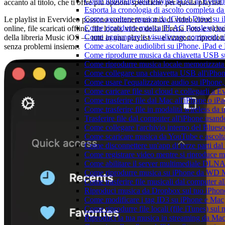
Come importare una playlist M3U in Everm
accanto al titolo, che ti offre più opzioni specifiche per quella playlist.
Esporta la cronologia di ascolto completa d
Come ascoltare musica da iCloud Drive su 
Le playlist in Evervideo possono contenere un mix di video cloud
Come riprodurre musica FLAC (lossless) su
online, file scaricati offline, file locali, video della libreria Foto e vide
Come aggiungere e visualizzare commenti al
della libreria Music iOS — tutti in una playlist — e vengono riprodott
Come ascoltare audiolibri su iPhone, iPad 
senza problemi insieme.
Come riprodurre musica da chiavetta USB 
Come riprodurre musica locale memorizzata
Come collegare una chiavetta USB all'iPhone e
Come usare l'equalizzatore audio su iPhone
Come caricare file sul cloud e collegarli a 
Come trasferire file dal Mac all'iPhone o iP
Come trasferire file in modalità wireless d
Trasferire file dal computer all'iPhone usan
Come collegare l'archivio interno del Blu
Come scaricare musica da YouTube e ascolta
Come disconnettere un'app di terze parti da
Come registrare video mentre si riproduce 
Come abilitare il server multimediale DLNA
Come riprodurre musica su iPhone da WD
Come trasferire file musicali dal computer 
Riproduci musica da Dropbox sul tuo iPhone
Come modificare i tag ID3 su iPhone e Mac
Come riprodurre file locali (file iTunes) sul
Riproduci la tua musica in streaming da M