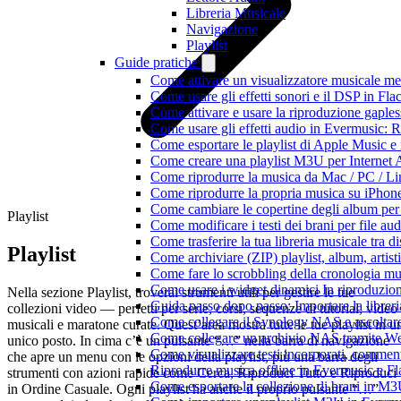
Libreria Musicale
Navigazione
Playlist
Guide pratiche
Come attivare un visualizzatore musicale me
Come usare gli effetti sonori e il DSP in F
Come attivare e usare la riproduzione gaple
Come usare gli effetti audio in Evermusic:
Come esportare le playlist di Apple Music e
Come creare una playlist M3U per Internet 
Come riprodurre la musica da Mac / PC / 
Come riprodurre la propria musica su iPhon
Come cambiare le copertine degli album per l
Playlist
Come modificare i testi dei brani per file 
Come trasferire la tua libreria musicale tra 
Playlist
Come archiviare (ZIP) playlist, album, artisti
Come fare lo scrobbling della cronologia m
Come usare i widget dinamici In riproduzio
Nella sezione Playlist, troverai strumenti utili per gestire le tue
Guida passo dopo passo: Importare la librer
collezioni video — perfetti per serie, corsi, sequenze di tutorial, video
Come collegare il Synology NAS e ascoltar
musicali e maratone curate. Quest’area mostra tutte le tue playlist in u
Come collegare un archivio NAS tramite W
unico posto. In cima c’è un pulsante “…” nella barra di navigazione
Come visualizzare testi incorporati, commen
che apre un menu con le opzioni della playlist, più una barra degli
Riprodurre musica offline in Evermusic e Flac
strumenti con azioni rapide come Cerca, Riproduci Tutto e Riproduci
Come esportare la collezione di brani in 
in Ordine Casuale. Ogni playlist ha anche il proprio pulsante “…”