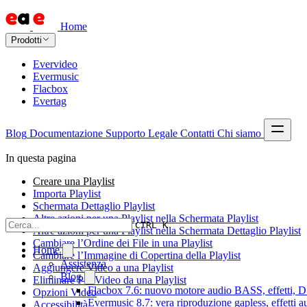
Home
Prodotti
Evervideo
Evermusic
Flacbox
Evertag
Blog
Documentazione
Supporto
Legale
Contatti
Chi siamo
In questa pagina
Creare una Playlist
Importa Playlist
Schermata Dettaglio Playlist
Altre azioni per una Playlist nella Schermata Playlist
CTRL K
Altre azioni per una Playlist nella Schermata Dettaglio Playlist
Cambiare l’Ordine dei File in una Playlist
Home
Cambiare l’Immagine di Copertina della Playlist
Assistenza
Aggiungere Video a una Playlist
Blog
Eliminare Più Video da una Playlist
Flacbox 7.6: nuovo motore audio BASS, effetti, DS
Opzioni Video
Evermusic 8.7: vera riproduzione gapless, effetti 
Accessibilità