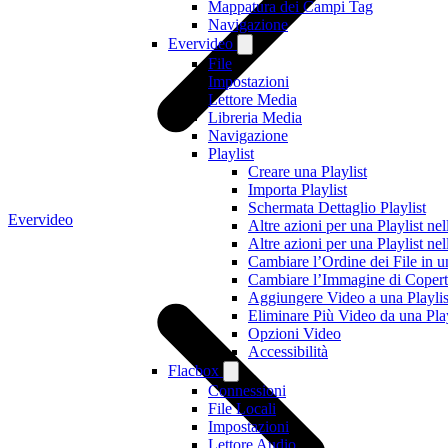
Mappatura dei Campi Tag
Navigazione
Evervideo
File
Impostazioni
Lettore Media
Libreria Media
Navigazione
Playlist
Creare una Playlist
Importa Playlist
Schermata Dettaglio Playlist
Evervideo
Altre azioni per una Playlist ne
Altre azioni per una Playlist ne
Cambiare l’Ordine dei File in un
Cambiare l’Immagine di Copertin
Aggiungere Video a una Playlis
Eliminare Più Video da una Play
Opzioni Video
Accessibilità
Flacbox
Connessioni
File Locali
Impostazioni
Lettore Audio