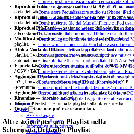
Come riprodurre musica locale memorizzata sul t
Riproduci Tutto
— aggiunge i video della playlist a una nuov
Come collegare una chiavetta USB all'iPhone e ascol
coda del lettore.
Come usare l'equalizzatore audio su iPhone, iPad
Riproduci Dopo
— aggiunge i video della playlist in cima alla
Come caricare file sul cloud e collegarli a Evermu
coda del lettore esistente.
Come trasferire file dal Mac all'iPhone o iPad usa
Riproduci Più Tardi
— aggiunge i video della playlist in fon
Come trasferire file in modalità wireless da un c
alla coda del lettore esistente.
Trasferire file dal computer all'iPhone usando il 
Modifica Immagine
— cambia l’artwork di copertina della
Come collegare l'archivio interno del Bluesound
playlist.
Come scaricare musica da YouTube e ascoltare mus
Abilita Modalità Offline
— attiva la modalità offline per la
Come disconnettere un'app di terze parti dal tuo 
playlist. I video esistenti e nuovi vengono scaricati
Come registrare video mentre si riproduce musica 
automaticamente.
Come abilitare il server multimediale DLNA su Wi
Esporta Lista Brani
— esporta questa playlist in
M3U / M3U
Come riprodurre musica su iPhone da WD My C
/ CSV / TXT
.
Come trasferire file musicali dal computer all'iP
Aggiungi all’Archivio
— archivia questa playlist (incluso file
Riproduci musica da Dropbox sul tuo iPhone quand
m3u, immagine di copertina e tutti i video) in un singolo ZIP
Come modificare i tag ID3 su iPhone e Mac
(Premium).
Come riprodurre file locali (file iTunes) sul mio i
Aggiungi Video
— aggiungi altri video alla playlist corrente.
Riproduci la tua musica in streaming da Mac o 
Rinomina
— rinomina la playlist.
Come installare l'app dall'App Store o attivare acq
Elimina Playlist
— elimina la playlist dalla libreria media.
Supporto
Questa azione non può essere annullata.
Legale
Avviso Legale
Altre azioni per una Playlist nella
Contratto di licenza
Informativa sulla privacy
Schermata Dettaglio Playlist
Politica sui cookie