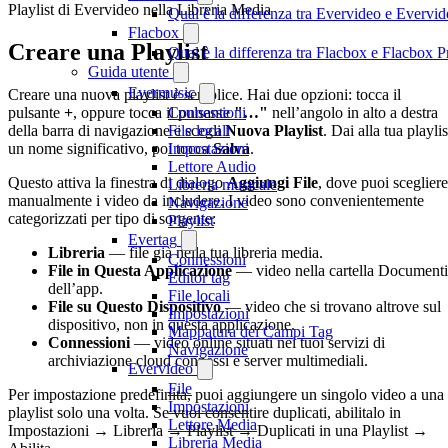
Playlist di Evervideo nella Libreria Media
Qual è la differenza tra Evervideo e Everv
Flacbox
Creare una Playlist
Qual è la differenza tra Flacbox e Flacbox
Guida utente
Evermusic
Creare una nuova playlist è semplice. Hai due opzioni: tocca il
pulsante
+
, oppure tocca il pulsante
"…"
nell’angolo in alto a destra
Connessioni
della barra di navigazione e scegli
Nuova Playlist
. Dai alla tua playlis
File locali
un nome significativo, poi tocca
Salva
.
Impostazioni
Lettore Audio
Questo attiva la finestra di dialogo
Aggiungi File
, dove puoi scegliere
Libreria musicale
manualmente i video da includere. I video sono convenientemente
Navigazione
categorizzati per tipo di sorgente:
Playlist
Evertag
Libreria
— file già nella tua libreria media.
Connessioni
File in Questa Applicazione
— video nella cartella Documenti
Editor tag
dell’app.
File locali
File su Questo Dispositivo
— video che si trovano altrove sul
Impostazioni
dispositivo, non in questa applicazione.
Mappatura dei Campi Tag
Connessioni
— video online situati nei tuoi servizi di
Navigazione
archiviazione cloud connessi e server multimediali.
Evervideo
File
Per impostazione predefinita, puoi aggiungere un singolo video a una
Impostazioni
playlist solo una volta. Se vuoi consentire duplicati, abilitalo in
Lettore Media
Impostazioni → Libreria → Playlist → Duplicati in una Playlist →
Libreria Media