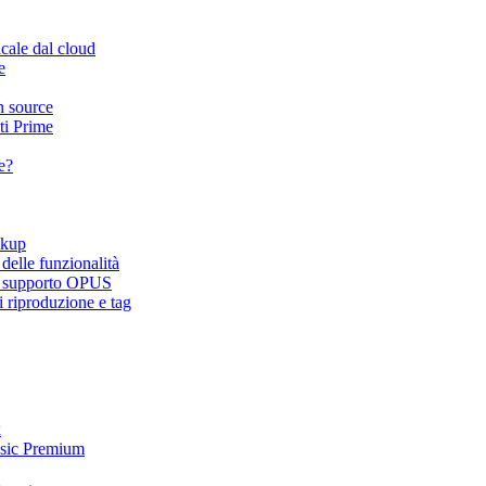
icale dal cloud
e
n source
ti Prime
e?
ckup
elle funzionalità
e, supporto OPUS
 riproduzione e tag
x
usic Premium