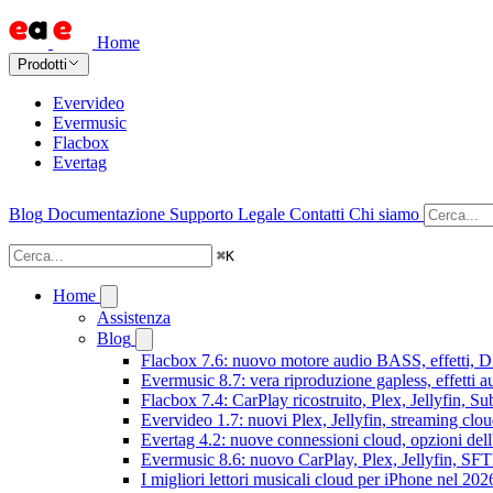
Home
Prodotti
Evervideo
Evermusic
Flacbox
Evertag
Blog
Documentazione
Supporto
Legale
Contatti
Chi siamo
⌘
K
Home
Assistenza
Blog
Flacbox 7.6: nuovo motore audio BASS, effetti, DS
Evermusic 8.7: vera riproduzione gapless, effetti 
Flacbox 7.4: CarPlay ricostruito, Plex, Jellyfin, 
Evervideo 1.7: nuovi Plex, Jellyfin, streaming clou
Evertag 4.2: nuove connessioni cloud, opzioni dell'
Evermusic 8.6: nuovo CarPlay, Plex, Jellyfin, SFTP
I migliori lettori musicali cloud per iPhone nel 202