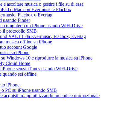
 ascoltare musica o gestire i file su di essa
, iPad o Mac con Evermusic e Flacbox
Evermusic, Flacbox o Evertag
ad usando Finder
a un computer a un iPhone usando WiFi-Drive
do il protocollo SMB
esound VAULT da Evermusic, Flacbox, Evertag
re musica offline su iPhone
l tuo account Google
musica su iPhone
 su Windows 10 e riprodurre la musica su iPhone
 My Cloud Home
all'iPhone senza iTunes usando WiFi-Drive
 quando sei offline
 mio iPhone
ac o PC su iPhone usando SMB
are acquisti in-app utilizzando un codice promozionale