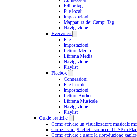
Connessioni
Editor tag
File locali
Impostazioni
Mappatura dei Campi Tag
Navigazione
Evervideo
File
Impostazioni
Lettore Media
Libreria Media
Navigazione
Playlist
Flacbox
Connessioni
File Locali
Impostazioni
Lettore Audio
Libreria Musicale
Navigazione
Playlist
Guide pratiche
Come attivare un visualizzatore musicale me
Come usare gli effetti sonori e il DSP in F
Come attivare e usare la riproduzione gaple