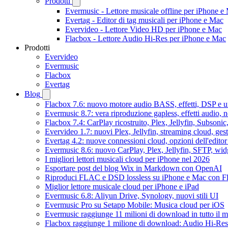
Prodotti
Evermusic - Lettore musicale offline per iPhone e
Evertag - Editor di tag musicali per iPhone e Mac
Evervideo - Lettore Video HD per iPhone e Mac
Flacbox - Lettore Audio Hi-Res per iPhone e Mac
Prodotti
Evervideo
Evermusic
Flacbox
Evertag
Blog
Flacbox 7.6: nuovo motore audio BASS, effetti, DSP e un
Evermusic 8.7: vera riproduzione gapless, effetti audio, 
Flacbox 7.4: CarPlay ricostruito, Plex, Jellyfin, Subson
Evervideo 1.7: nuovi Plex, Jellyfin, streaming cloud, gest
Evertag 4.2: nuove connessioni cloud, opzioni dell'editor 
Evermusic 8.6: nuovo CarPlay, Plex, Jellyfin, SFTP, widg
I migliori lettori musicali cloud per iPhone nel 2026
Esportare post del blog Wix in Markdown con OpenAI
Riproduci FLAC e DSD lossless su iPhone e Mac con F
Miglior lettore musicale cloud per iPhone e iPad
Evermusic 6.8: Aliyun Drive, Synology, nuovi stili UI
Evermusic Pro su Setapp Mobile: Musica cloud per iOS
Evermusic raggiunge 11 milioni di download in tutto il 
Flacbox raggiunge 1 milione di download: Audio Hi-Res