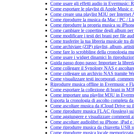
Come usare gli effetti audio in Evermusic:
Come esportare le playlist di Apple Music e
Come creare una playlist M3U per Internet 
Come riprodurre la musica da Mac / PC / 
Come riprodurre la propria musica su iPhon
Come cambiare le copertine degli album per l
Come modificare i testi dei brani per file 
Come trasferire la tua libreria musicale tra 
Come archiviare (ZIP) playlist, album, artisti
Come fare lo scrobbling della cronologia m
Come usare i widget dinamici In riproduzio
Guida passo dopo passo: Importare la librer
Come collegare il Synology NAS e ascoltar
Come collegare un archivio NAS tramite W
Come visualizzare testi incorporati, commen
Riprodurre musica offline in Evermusic e Flac
Come esportare la collezione di brani in 
Come importare una playlist M3U in Everm
Esporta la cronologia di ascolto completa d
Come ascoltare musica da iCloud Drive su 
Come riprodurre musica FLAC (lossless) su
Come aggiungere e visualizzare commenti al
Come ascoltare audiolibri su iPhone, iPad 
Come riprodurre musica da chiavetta USB 
Come riprodurre musica locale memorizzata