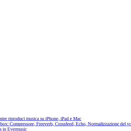
ntre riproduci musica su iPhone, iPad e Mac
lacbox: Compressore, Freeverb, Crossfeed, Echo, Normalizzazione del vo
ss in Evermusic