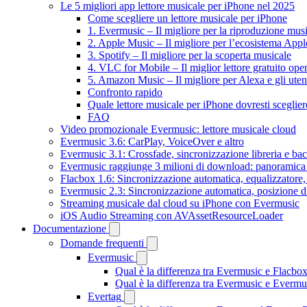
Le 5 migliori app lettore musicale per iPhone nel 2025
Come scegliere un lettore musicale per iPhone
1. Evermusic – Il migliore per la riproduzione mus
2. Apple Music – Il migliore per l’ecosistema Appl
3. Spotify – Il migliore per la scoperta musicale
4. VLC for Mobile – Il miglior lettore gratuito ope
5. Amazon Music – Il migliore per Alexa e gli uten
Confronto rapido
Quale lettore musicale per iPhone dovresti sceglier
FAQ
Video promozionale Evermusic: lettore musicale cloud
Evermusic 3.6: CarPlay, VoiceOver e altro
Evermusic 3.1: Crossfade, sincronizzazione libreria e ba
Evermusic raggiunge 3 milioni di download: panoramica d
Flacbox 1.6: Sincronizzazione automatica, equalizzator
Evermusic 2.3: Sincronizzazione automatica, posizione di
Streaming musicale dal cloud su iPhone con Evermusic
iOS Audio Streaming con AVAssetResourceLoader
Documentazione
Domande frequenti
Evermusic
Qual è la differenza tra Evermusic e Flacbo
Qual è la differenza tra Evermusic e Everm
Evertag