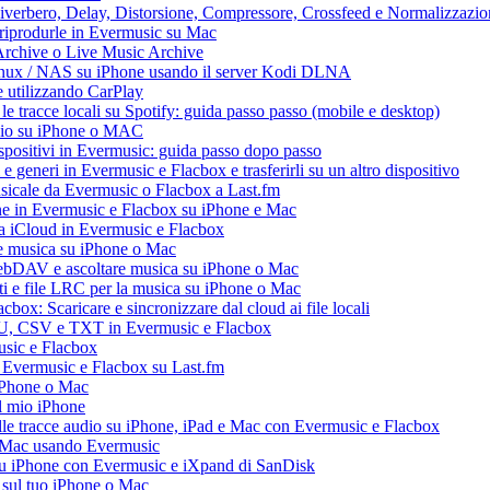
 Riverbero, Delay, Distorsione, Compressore, Crossfeed e Normalizzazi
 riprodurle in Evermusic su Mac
Archive o Live Music Archive
Linux / NAS su iPhone usando il server Kodi DLNA
e utilizzando CarPlay
e tracce locali su Spotify: guida passo passo (mobile e desktop)
audio su iPhone o MAC
dispositivi in Evermusic: guida passo dopo passo
 e generi in Evermusic e Flacbox e trasferirli su un altro dispositivo
usicale da Evermusic o Flacbox a Last.fm
ne in Evermusic e Flacbox su iPhone e Mac
ia iCloud in Evermusic e Flacbox
e musica su iPhone o Mac
ebDAV e ascoltare musica su iPhone o Mac
ti e file LRC per la musica su iPhone o Mac
box: Scaricare e sincronizzare dal cloud ai file locali
M3U, CSV e TXT in Evermusic e Flacbox
usic e Flacbox
a Evermusic e Flacbox su Last.fm
iPhone o Mac
l mio iPhone
le tracce audio su iPhone, iPad e Mac con Evermusic e Flacbox
e Mac usando Evermusic
su iPhone con Evermusic e iXpand di SanDisk
 sul tuo iPhone o Mac