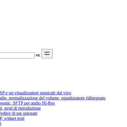
⌘
K
P e un visualizzatore musicale dal vivo
audio, normalizzazione del volume, equalizzatore ridisegnato
Subsonic, SFTP per audio Hi-Res
d, gesti di riproduzione
editor di tag spiegate
, widget testi
6