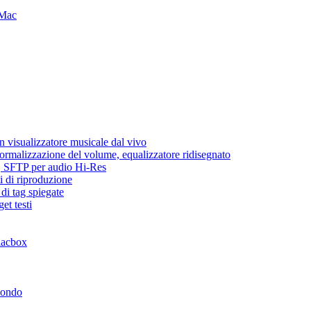
 Mac
 visualizzatore musicale dal vivo
normalizzazione del volume, equalizzatore ridisegnato
ic, SFTP per audio Hi-Res
i di riproduzione
di tag spiegate
et testi
lacbox
mondo