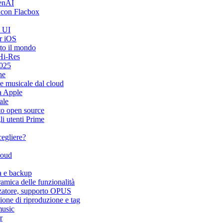
penAI
 con Flacbox
i UI
r iOS
tto il mondo
Hi-Res
2025
ne
ne musicale dal cloud
ma Apple
ale
ito open source
i utenti Prime
cegliere?
loud
a e backup
mica delle funzionalità
zzatore, supporto OPUS
ione di riproduzione e tag
music
r