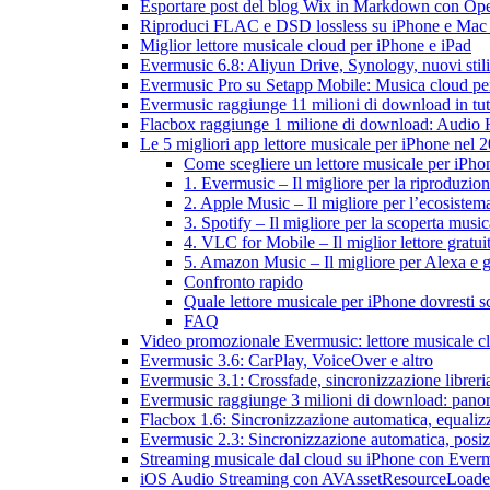
Esportare post del blog Wix in Markdown con O
Riproduci FLAC e DSD lossless su iPhone e Mac
Miglior lettore musicale cloud per iPhone e iPad
Evermusic 6.8: Aliyun Drive, Synology, nuovi stil
Evermusic Pro su Setapp Mobile: Musica cloud pe
Evermusic raggiunge 11 milioni di download in tu
Flacbox raggiunge 1 milione di download: Audio 
Le 5 migliori app lettore musicale per iPhone nel 
Come scegliere un lettore musicale per iPho
1. Evermusic – Il migliore per la riproduzio
2. Apple Music – Il migliore per l’ecosiste
3. Spotify – Il migliore per la scoperta music
4. VLC for Mobile – Il miglior lettore gratu
5. Amazon Music – Il migliore per Alexa e gl
Confronto rapido
Quale lettore musicale per iPhone dovresti s
FAQ
Video promozionale Evermusic: lettore musicale c
Evermusic 3.6: CarPlay, VoiceOver e altro
Evermusic 3.1: Crossfade, sincronizzazione libreri
Evermusic raggiunge 3 milioni di download: panora
Flacbox 1.6: Sincronizzazione automatica, equali
Evermusic 2.3: Sincronizzazione automatica, posiz
Streaming musicale dal cloud su iPhone con Ever
iOS Audio Streaming con AVAssetResourceLoade