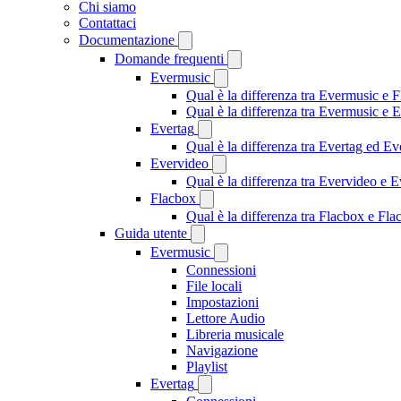
Chi siamo
Contattaci
Documentazione
Domande frequenti
Evermusic
Qual è la differenza tra Evermusic e 
Qual è la differenza tra Evermusic e
Evertag
Qual è la differenza tra Evertag ed E
Evervideo
Qual è la differenza tra Evervideo e
Flacbox
Qual è la differenza tra Flacbox e F
Guida utente
Evermusic
Connessioni
File locali
Impostazioni
Lettore Audio
Libreria musicale
Navigazione
Playlist
Evertag