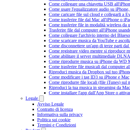
Come collegare una chiavetta USB all'iPhone e
Come usare l'equalizzatore audio su iPhone
Come caricare file sul cloud e collegarli a 
Come trasferire file dal Mac all'iPhone o iP
Come trasferire file in modalità wireless d
Trasferire file dal computer all'iPhone usan
Come collegare l'archivio interno del Blu
Come scaricare musica da YouTube e ascolta
Come disconnettere un'app di terze parti da
Come registrare video mentre si riproduce 
Come abilitare il server multimediale DLNA
Come riprodurre musica su iPhone da WD
Come trasferire file musicali dal computer 
Riproduci musica da Dropbox sul tuo iPhone
Come modificare i tag ID3 su iPhone e Mac
Come riprodurre file locali (file iTunes) sul
Riproduci la tua musica in streaming da M
Come installare l'app dall'App Store o attiv
Legale
Avviso Legale
Contratto di licenza
Informativa sulla privacy
Politica sui cookie
Termini e Condizioni