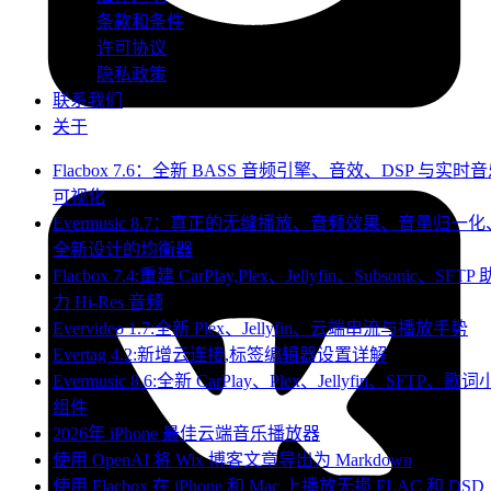
条款和条件
许可协议
隐私政策
联系我们
关于
Flacbox 7.6：全新 BASS 音频引擎、音效、DSP 与实时
可视化
Evermusic 8.7：真正的无缝播放、音频效果、音量归一化
全新设计的均衡器
Flacbox 7.4:重建 CarPlay,Plex、Jellyfin、Subsonic、SFTP 
力 Hi-Res 音频
Evervideo 1.7:全新 Plex、Jellyfin、云端串流与播放手势
Evertag 4.2:新增云连接,标签编辑器设置详解
Evermusic 8.6:全新 CarPlay、Plex、Jellyfin、SFTP、歌词
组件
2026年 iPhone 最佳云端音乐播放器
使用 OpenAI 将 Wix 博客文章导出为 Markdown
使用 Flacbox 在 iPhone 和 Mac 上播放无损 FLAC 和 DSD