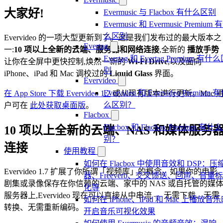
大家好!
Evermusic 与 Flacbox 有什么区别
Evermusic 和 Evermusic Premium 
么区别
Evervideo 的一项大型更新到了。这是我们发布过的最大版本之
Evertag
一:
10 项以上全新的云端、服务器和网络连接
,全新的
播放手势
Evertag 和 Evertag Premium 有什
让你在全屏中更快控制,焕然一新的
Wi-Fi Drive
,以及面向
别
iPhone、iPad 和 Mac 调校过的
Liquid Glass
界面。
Evervideo
Evervideo 和 Evervideo Premium 
在 App Store 下载 Evervideo 1.7
或从现有版本进行更新。Mac 
么区别？
户可在
此处获取桌面版
。
Flacbox
Flacbox 和 Flacbox Premium 有什
10 项以上全新的云端、NAS 和媒体服务
别？
连接
使用教程
如何在 Flacbox 中使用音效和 DSP：压
Evervideo 1.7 扩展了你所谓「视频库」的概念。如果你的电影
器、Freeverb、交叉馈送、回声、音量
剧集或录像保存在你信赖的云端、家中的 NAS 或自托管的媒
化等
服务器上,Evervideo 现在可以直接从中串流 — 无需下载、无需
如何在 iPhone、iPad 和 Mac 上播放音
转换、无需重新编码。
开启音乐可视化效果