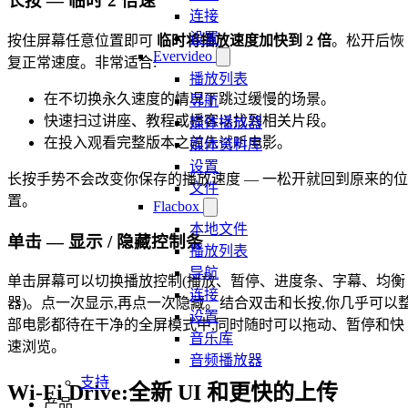
长按 — 临时 2 倍速
连接
设置
按住屏幕任意位置即可
临时将播放速度加快到 2 倍
。松开后恢
Evervideo
复正常速度。非常适合:
播放列表
在不切换永久速度的情况下跳过缓慢的场景。
导航
快速扫过讲座、教程或播客以找到相关片段。
媒体播放器
在投入观看完整版本之前先试听电影。
媒体资料库
设置
长按手势不会改变你保存的播放速度 — 一松开就回到原来的位
文件
置。
Flacbox
本地文件
单击 — 显示 / 隐藏控制条
播放列表
导航
单击屏幕可以切换播放控制(播放、暂停、进度条、字幕、均衡
连接
器)。点一次显示,再点一次隐藏。结合双击和长按,你几乎可以
设置
部电影都待在干净的全屏模式中,同时随时可以拖动、暂停和快
音乐库
速浏览。
音频播放器
支持
Wi-Fi Drive:全新 UI 和更快的上传
产品