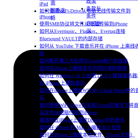
政策
南
iPad
条款与
联系支
如何使用WiFi-Drive从电脑无线传输文件到
条件
iPhone
持
许可协
使用SMB协议将文件从电脑传输到iPhone
议
如何从Evermusic、Flacbox、Evertag连接
Bluesound VAULT的内部存储
如何从 YouTube 下载音乐并在 iPhone 上离线
听
如何断开第三方应用与Google帐户的连接
如何在iPhone上播放音乐的同时录制视频
如何在 Windows 10 上启用 DLNA 媒体服务
在 iPhone 上播放音乐
如何在iPhone上播放WD My Cloud Home中的
乐
如何使用WiFi-Drive在没有iTunes的情况下将
乐文件从电脑传输到iPhone
离线时在iPhone上播放Dropbox中的音乐
如何在 iPhone 和 Mac 上编辑 ID3 标签
如何在iPhone上播放本地文件（iTunes文件）