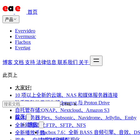
首页
产品
Evervideo
Evermusic
Flacbox
Evertag
博客
文档
支持
法律信息
联系我们
关于
此页上
大家好!
10 项以上全新的云端、NAS 和媒体服务器连接
注重隐私的云端存储:Internxt 与 Proton Drive
CTRL K
自托管存储:QNAP、Nextcloud、Amazon S3
首页
媒体服务器:Plex、Subsonic、Navidrome、Jellyfin、Emby
博客
全新网络协议:FTP、SFTP、NFS
Flacbox 7.6：全新 BASS 音频引擎、音效、DS
全新播放手势
与实时音乐可视化