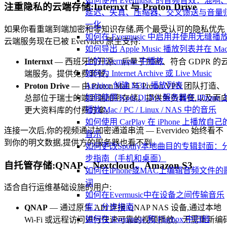
如何使用 Evermusic 的音频音效：混响
注重隐私的云端存储:Internxt 与 Proton Drive
延迟、失真、压缩器、交叉馈送与音量
一化
如果你看重端到端加密和零知识存储,两个最受认可的隐私优先
如何在 Evermusic 中启用并使用无缝播
云端服务现在已被 Evervideo 原生支持:
如何导出 Apple Music 播放列表并在 Ma
上的 Evermusic 中播放
Internxt
— 西班牙的开源、后量子加密、符合 GDPR 的
如何为 Internet Archive 或 Live Music
端服务。提供免费套餐。
Archive 创建 M3U 播放列表
Proton Drive
— 由 Proton Mail 与 Proton VPN 团队打造、
如何使用 Kodi DLNA 服务器在 iPhone 
总部位于瑞士的端到端加密存储。提供免费套餐,以及面
播放 Mac / PC / Linux / NAS 中的音乐
更大资料库的付费方案。
如何使用 CarPlay 在 iPhone 上播放自己
连接一次后,你的视频通过加密通道串流 — Evervideo 始终看不
音乐
到你的明文数据,提供方的服务器也看不到。
如何更改Spotify本地曲目的专辑封面：
步指南（手机和桌面）
自托管存储:QNAP、Nextcloud、Amazon S3
如何在iPhone或MAC上编辑音频文件的
词
适合自行运维基础设施的用户:
如何在Evermusic中在设备之间传输音乐
库：分步指南
QNAP
— 通过原生 API 连接 QNAP NAS 设备,通过本地
如何在 Evermusic 和 Flacbox 中归档
Wi-Fi 或远程访问进行快速可靠的视频播放。无需重新编