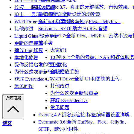
双击 — 向前或向后跳转
Evermusic 8.7：真正的无缝播放、音频效果、
长按 — 临时 2 倍速
量归一化、全新设计的均衡器
单击 — 显示 / 隐藏控制条
Flacbox 7.4:重建 CarPlay,Plex、Jellyfin、
Wi-Fi Drive:全新 UI 和更快的上传
Subsonic、SFTP 助力 Hi-Res 音频
其他改进
Evervideo 1.7:全新 Plex、Jellyfin、云端串流
Liquid Glass 设计更新
放手势
更新的连接库
大家好!
播放 bug 修复
10 项以上全新的云端、NAS 和媒体服
本地化修复
连接
受你反馈启发的更小优化
全新播放手势
为什么这次更新很重要
Wi-Fi Drive:全新 UI 和更快的上传
获取 Evervideo 1.7
其他改进
常见问题
为什么这次更新很重要
返回顶部
获取 Evervideo 1.7
常见问题
Evertag 4.2:新增云连接,标签编辑器设置详解
Evermusic 8.6:全新 CarPlay、Plex、Jellyfin、
博客
SFTP、歌词小组件