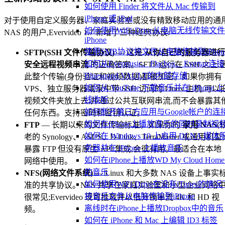
如何使用 Finder 将文件从 Mac 传输到
iPhone 或 iPad
对于使用自定义服务器、家庭实验室或没有精致移动应用的通
如何使用WiFi-Drive从电脑无线传输文
NAS 的用户,Evervideo 1.7 新增了三种经典协议:
iPhone
使用SMB协议将文件从电脑传输到iPhon
SFTP(SSH 文件传输协议)
— 这是
从你自己的服务器进行
如何从Evermusic、Flacbox、Evertag连接
安全远程视频串流
的正确答案。SFTP 运行在 SSH 之上,
Bluesound VAULT的内部存储
此整个传输(身份验证和视频数据)都被加密。如果你拥有
如何从 YouTube 下载音乐并在 iPhone 
VPS、独立服务器或家中带 SSH 访问的 Linux 主机,可以
线收听
视频文件夹放上去,并通过公共互联网串流,而不会暴露其
如何断开第三方应用与Google帐户的连
任何东西。支持密码和密钥认证。
如何在iPhone上播放音乐的同时录制视
FTP
— 长期以来的文件传输标准。如果你的
家用 NAS
(
如何在 Windows 10 上启用 DLNA 媒体
老的 Synology、ASUS、D-Link、TerraMaster 或通用机型)
务器并在 iPhone 上播放音乐
暴露 FTP 但没有原生 API 集成,会很有用。最适合在本地
如何在iPhone上播放WD My Cloud Hom
网络中使用。
的音乐
NFS(网络文件系统)
— Linux 和大多数 NAS 设备上事实
如何使用WiFi-Drive在没有iTunes的情况
准的共享协议。NFS 共享在家庭实验室和小型企业网络
将音乐文件从电脑传输到iPhone
很常见;Evervideo 现可挂载并以低开销串流 4K 和 HD 视
离线时在iPhone上播放Dropbox中的音乐
频。
如何在 iPhone 和 Mac 上编辑 ID3 标签