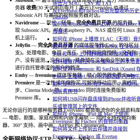
Subsonic
— 最早的自托管流媒体服务器。官方 Subsonic 
导出为 M3U、CSV 和 TXT
务器
收费
(30 天试用后每月 1 美元),Evervideo 也通过
从Evermusic和Flacbox导出完整收听历
Subsonic API 与兼容的视频服务器对话。
Last.fm
Navidrome
— 现代、轻量、
完全免费且开源
的服务器。
如何在 iPhone 或 Mac 上从 iCloud Drive
现 Subsonic API。可在 Raspberry Pi、NAS 或任何 Linux 
放音乐
机上运行。
如何在 iPhone 上播放 FLAC（无损）音
Jellyfin
—
完全免费且开源
的媒体服务器(Emby 的社区分
如何使用 Evermusic 和 Flacbox 在 iPhon
支)。处理电影、电视、音乐、书籍和家庭视频。没有账
iPad 和 Mac 上为音频曲目添加和查看评
户、没有遥测、没有订阅。是希望在没有商业附加条件下
如何播放存储在iPhone或Mac上的本地
进行自托管串流的用户的首选。
如何使用 Evermusic 和 SanDisk iXpand 
Emby
—
freemium
媒体服务器。核心服务器免费;
Emby
iPhone 上播放 USB 闪存驱动器中的音乐
Premiere
是一次性或年度购买,可解锁移动应用、离线同
如何使用Evermusic在iPhone、iPad和Ma
步、Cinema Mode 等。Evervideo 同时连接免费版和
收听有声书
Premiere 库。
如何将USB闪存盘连接到iPhone并收听
乐或管理其上的文件
无论你运行的是哪种服务器,Evervideo 都会串流你的全部资料
如何在 iPhone、iPad 或 Mac 上使用
— 电影、剧集、家庭视频和内嵌字幕轨 — 同时支持视频均衡
Evermusic 和 Flacbox 的音频均衡器
器、360° 支持、画中画、AirPlay 和 Chromecast。
如何将文件上传到云存储并连接到
Evermusic、Flacbox 或 Evertag
全新网络协议:FTP、SFTP、NFS