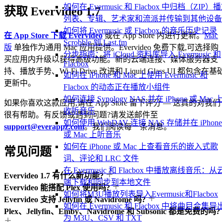
如何在 Evermusic 和 Flacbox 中归档（ZIP）
获取 Evervideo 1.7
列表、专辑、艺术家和流派并传输到其他设备
如何将 Evermusic 或 Flacbox 的音乐历史记录
在 App Store 下载 Evervideo
或在 App Store 内进行更新。
Mac
Scrobble 到 Last.fm
版
单独作为通用 Mac 应用提供。Evervideo 免费下载,可选择购
分步指南：将 iCloud 资料库导入 Evermusic 和
买应用内升级以获得高级功能。新的云端连接、媒体服务器支
Flacbox
持、播放手势、Wi-Fi Drive 改进和 Liquid Glass UI 都包含在基
如何在 iPhone 和 Mac 上使用 Evermusic 和
更新中。
Flacbox 的动态正在播放小组件
如何连接 Synology NAS 并在 iPhone 或 Mac 
如果你喜欢这款应用,请在 App Store 留下评分 — 这真的对我们
收听音乐
很有帮助。有反馈或遇到问题?请发送邮件至
如何使用 WebDAV 连接 NAS 存储并在 iPhone
support@everappz.com
。我们阅读每一条消息。
或 Mac 上听音乐
如何在 iPhone 或 Mac 上查看音乐的嵌入式歌
常见问题
词、评论和 LRC 文件
在 Evermusic 和 Flacbox 中播放离线音乐：从
Evervideo 1.7 有什么新功能?
端下载和同步到本地文件
Evervideo 能搭配 Plex 使用吗?
如何将M3U播放列表导入Evermusic和Flacbox
Evervideo 支持 Jellyfin 或 Navidrome 吗?
如何在 Evermusic 和 Flacbox 中将曲目合集导
Plex、Jellyfin、Emby、Navidrome 和 Subsonic 都是免费的吗?
为 M3U、CSV 和 TXT