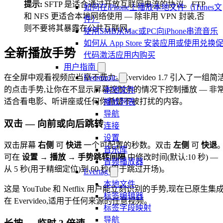
提示:
SFTP 是适合通过开放互联网串流的协议。FTP
如何在iPhone上播放本地文件（iTunes文
和 NFS 更适合本地网络使用 — 除非用 VPN 封装,否
件）
则不要将其暴露在公共互联网。
使用SMB从Mac或PC向iPhone串流音乐
如何从 App Store 安装应用或使用兑换
全新播放手势
代码激活应用内购买
用户指南
在全屏中观看视频应当毫不费力。Evervideo 1.7 引入了一组简
Evermusic
的点击手势,让你在不显示屏幕控制条的情况下控制播放 — 非
本地文件
适合看电影、听讲座或任何你希望不被打扰的内容。
播放列表
导航
双击 — 向前或向后跳转
连接
设置
双击屏幕
右侧
可
快进
一个可配置的秒数。双击
左侧
可
快退
音乐库
可在
设置 → 播放 → 手势跳转间隔
中修改时间(默认:10 秒) —
音频播放器
从 5 秒(用于精细定位)到 60 秒(用于跳过开场)。
Evertag
本地文件
这是 YouTube 和 Netflix 用户能立刻识别的手势,现在已原生集
标签编辑器
在 Evervideo,适用于任何来源的任意视频。
标签字段映射
导航