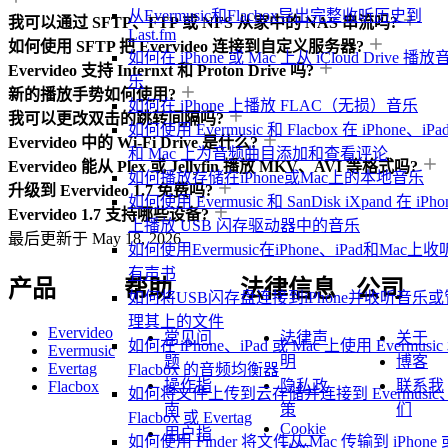
从Evermusic和Flacbox导出完整收听历史到
我可以通过 SFTP、FTP 或 NFS 从家中的 NAS 串流吗?
Last.fm
如何使用 SFTP 把 Evervideo 连接到自定义服务器?
如何在 iPhone 或 Mac 上从 iCloud Drive 播放
Evervideo 支持 Internxt 和 Proton Drive 吗?
乐
新的播放手势如何使用?
如何在 iPhone 上播放 FLAC（无损）音乐
我可以更改双击的跳转间隔吗?
如何使用 Evermusic 和 Flacbox 在 iPhone、iPa
Evervideo 中的 Wi-Fi Drive 是什么?
和 Mac 上为音频曲目添加和查看评论
Evervideo 能从 Plex 或 Jellyfin 播放 MKV、AVI 等格式吗?
如何播放存储在iPhone或Mac上的本地音乐
升级到 Evervideo 1.7 免费吗?
如何使用 Evermusic 和 SanDisk iXpand 在 iPho
Evervideo 1.7 支持哪些设备?
上播放 USB 闪存驱动器中的音乐
最后更新于
May 18, 2026
如何使用Evermusic在iPhone、iPad和Mac上收
有声书
产品
帮助
法律信息
公司
如何将USB闪存盘连接到iPhone并收听音乐或
理其上的文件
Evervideo
常见问
法律声
关于
如何在 iPhone、iPad 或 Mac 上使用 Evermusic
Evermusic
题
明
博客
Evertag
Flacbox 的音频均衡器
操作指
隐私政
联系我
Flacbox
如何将文件上传到云存储并连接到 Evermusic
南
策
们
Flacbox 或 Evertag
Cookie
用户指
如何使用 Finder 将文件从 Mac 传输到 iPhone 