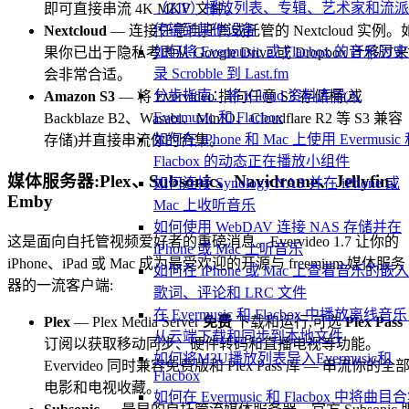
（ZIP）播放列表、专辑、艺术家和流
即可直接串流 4K MKV 文件。
传输到其他设备
Nextcloud
— 连接任意自托管或托管的 Nextcloud 实例。
如何将 Evermusic 或 Flacbox 的音乐历
果你已出于隐私考虑从 Google Drive 或 Dropbox 迁移过来
录 Scrobble 到 Last.fm
会非常合适。
分步指南：将 iCloud 资料库导入
Amazon S3
— 将 Evervideo 指向任意 S3 存储桶(或
Evermusic 和 Flacbox
Backblaze B2、Wasabi、MinIO、Cloudflare R2 等 S3 兼容
如何在 iPhone 和 Mac 上使用 Evermusic
存储)并直接串流你的合集。
Flacbox 的动态正在播放小组件
媒体服务器:Plex、Subsonic、Navidrome、Jellyfin、
如何连接 Synology NAS 并在 iPhone 或
Emby
Mac 上收听音乐
如何使用 WebDAV 连接 NAS 存储并在
这是面向自托管视频爱好者的重磅消息。Evervideo 1.7 让你的
iPhone 或 Mac 上听音乐
iPhone、iPad 或 Mac 成为最受欢迎的开源与 freemium 媒体服务
如何在 iPhone 或 Mac 上查看音乐的嵌
器的一流客户端:
歌词、评论和 LRC 文件
在 Evermusic 和 Flacbox 中播放离线音
Plex
— Plex Media Server
免费
下载和运行,可选
Plex Pass
从云端下载和同步到本地文件
订阅以获取移动同步、硬件转码和直播电视等功能。
如何将M3U播放列表导入Evermusic和
Evervideo 同时兼容免费版和 Plex Pass 库 — 串流你的全
Flacbox
电影和电视收藏。
如何在 Evermusic 和 Flacbox 中将曲目