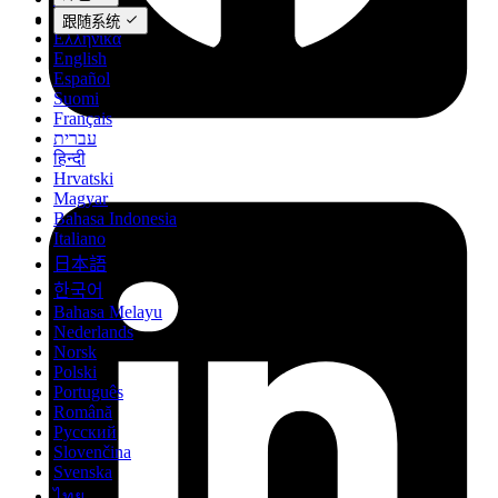
Deutsch
跟随系统
Ελληνικά
English
Español
Suomi
Français
עברית
हिन्दी
Hrvatski
Magyar
Bahasa Indonesia
Italiano
日本語
한국어
Bahasa Melayu
Nederlands
Norsk
Polski
Português
Română
Русский
Slovenčina
Svenska
ไทย