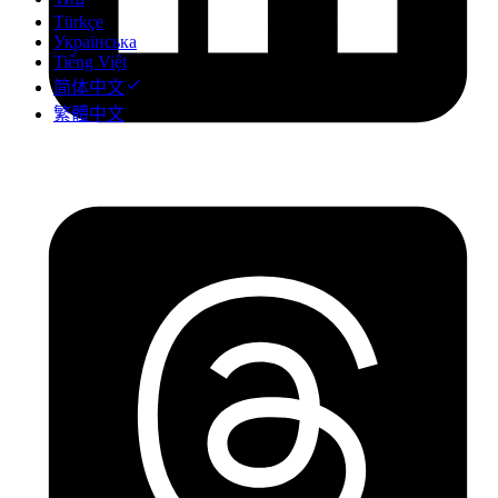
Türkçe
Українська
Tiếng Việt
简体中文
繁體中文