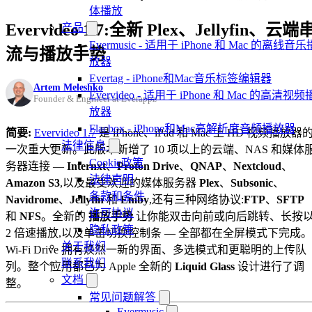
体播放
Evervideo 1.7:全新 Plex、Jellyfin、云端
产品
Evermusic - 适用于 iPhone 和 Mac 的离线音乐
流与播放手势
放器
Evertag - iPhone和Mac音乐标签编辑器
Artem Meleshko
Evervideo - 适用于 iPhone 和 Mac 的高清视频
Founder & Engineer at Everappz
放器
Flacbox - iPhone和Mac高解析度音频播放器
简要:
Evervideo 1.7
是 iPhone、iPad 和 Mac 上 HD 视频播放器
法律信息
一次重大更新。此版本新增了 10 项以上的云端、NAS 和媒体
Cookie政策
务器连接 —
Internxt
、
Proton Drive
、
QNAP
、
Nextcloud
、
法律声明
Amazon S3
,以及最受欢迎的媒体服务器
Plex
、
Subsonic
、
条款和条件
Navidrome
、
Jellyfin
和
Emby
,还有三种网络协议:
FTP
、
SFTP
许可协议
和
NFS
。全新的
播放手势
让你能双击向前或向后跳转、长按
隐私政策
2 倍速播放,以及单击切换控制条 — 全部都在全屏模式下完成。
关于我们
Wi-Fi Drive 拥有焕然一新的界面、多选模式和更聪明的上传队
联系我们
列。整个应用都已为 Apple 全新的
Liquid Glass
设计进行了调
文档
整。
常见问题解答
Evermusic