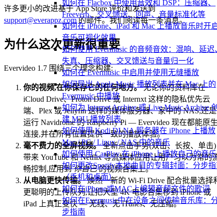
如何在 Flacbox 中使用音效和 DSP：压缩器、
许多更小的改进基于 App Store 评价和发送到
Freeverb、交叉馈送、回声、音量标准化等
support@everappz.com
的邮件。我们阅读每一条消息。
如何在 iPhone、iPad 和 Mac 上播放音乐时开
音乐可视化效果
为什么这次更新很重要
如何使用 Evermusic 的音频音效：混响、延迟
失真、压缩器、交叉馈送与音量归一化
Evervideo 1.7 围绕三个理念构建:
如何在 Evermusic 中启用并使用无缝播放
如何导出 Apple Music 播放列表并在 Mac 上的
你的视频,在你保存它的任何地方。
无论你的资料库在
Evermusic 中播放
iCloud Drive、Proton Drive 或 Internxt 这样的隐私优先云
如何为 Internet Archive 或 Live Music Archive 
端、Plex 或 Jellyfin 这样的媒体服务器、家中的 NAS,还是
建 M3U 播放列表
运行 Navidrome 的 Raspberry Pi — Evervideo 现在都能原
如何使用 Kodi DLNA 服务器在 iPhone 上播放
连接,并在所有位置提供一致的播放体验。
Mac / PC / Linux / NAS 中的音乐
毫不费力的全屏视频。
全新点击手势(双击、长按、单击)
如何使用 CarPlay 在 iPhone 上播放自己的音乐
带来 YouTube 和 Netflix 等流媒体应用让用户习以为常的
如何更改Spotify本地曲目的专辑封面：分步
畅控制,应用到
你自己
的视频合集上。
（手机和桌面）
从电脑更快传输。
焕然一新的 Wi-Fi Drive 配合批量选择
如何在iPhone或MAC上编辑音频文件的歌词
更聪明的上传队列,让把大型 4K 电影合集移到 iPhone 或
如何在Evermusic中在设备之间传输音乐库：
iPad 上真正变快 — 无线、无 iTunes、无压缩。
步指南