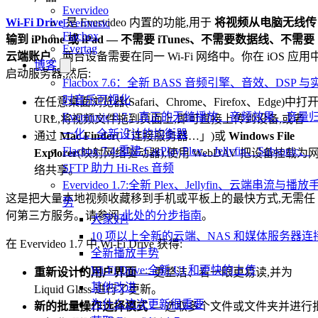
Evervideo
Wi-Fi Drive
是 Evervideo 内置的功能,用于
将视频从电脑无线传
Evermusic
Flacbox
输到 iPhone 或 iPad — 不需要 iTunes、不需要数据线、不需要
Evertag
云端账户
。两台设备需要在同一 Wi-Fi 网络中。你在 iOS 应用
博客
启动服务器,然后:
Flacbox 7.6：全新 BASS 音频引擎、音效、DSP 与
时音乐可视化
在任意桌面浏览器(Safari、Chrome、Firefox、Edge)中打
Evermusic 8.7：真正的无缝播放、音频效果、音量
URL,将视频文件拖到页面上,即可直接上传到设备,或者
一化、全新设计的均衡器
通过
Mac Finder
(「连接服务器…」)或
Windows File
Flacbox 7.4:重建 CarPlay,Plex、Jellyfin、Subsonic、
Explorer
(映射网络驱动器),使用 WebDAV 把设备挂载为
SFTP 助力 Hi-Res 音频
络共享。
Evervideo 1.7:全新 Plex、Jellyfin、云端串流与播放
这是把大量本地视频收藏移到手机或平板上的最快方式,无需任
势
何第三方服务。请参阅
此处的分步指南
。
大家好!
10 项以上全新的云端、NAS 和媒体服务器连
在 Evervideo 1.7 中,Wi-Fi Drive 获得:
全新播放手势
Wi-Fi Drive:全新 UI 和更快的上传
重新设计的用户界面
— 更整洁、看一眼更易读,并为
其他改进
Liquid Glass 进行了更新。
为什么这次更新很重要
新的批量操作选择模式
— 选取多个文件或文件夹并进行