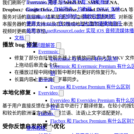
Evermusic 突破 300 万次下载：功能概览
我们刷新了 Evervideo 用于与
WebDAV
、
SMB
、
DLNA
、
Flacbox 1.6：自动同步、均衡器、OPUS 支持
Dropbox
、
Google Drive
、
OneDrive
、
iCloud Drive
、
MEGA
等
Evermusic 2.3：自动同步、播放位置和标签
服务对话的底层库。结果是:更少的边缘情况连接失败、对新版
使用 Evermusic 在 iPhone 上从云存储播放音乐
本服务器的更好支持,以及在较慢或地理位置较远的连接上串流
使用 AVAssetResourceLoader 实现 iOS 音频流媒体
视频时更高的可靠性。
文档
播放 bug 修复
常见问题解答
Evermusic
修复了部分自托管服务器上的播放问题,在大型 MKV 文
Evermusic 与 Flacbox 有什么区别
上拖动后串流会卡住。
Evermusic 和 Evermusic Premium 有什么
在播放过程中网络短暂中断时有更好的恢复行为。
别
长篇内容上更平滑的字幕同步。
Evertag
Evertag 和 Evertag Premium 有什么区别
本地化修复
Evervideo
Evervideo 和 Evervideo Premium 有什么
基于用户直接反馈在多种语言中进行了翻译修复。在较小的按
别？
和较长的欧洲语言(德语、荷兰语、法语)上文字适配更好。
Flacbox
Flacbox 和 Flacbox Premium 有什么区别
受你反馈启发的更小优化
使用教程