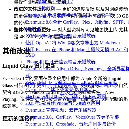
获取 Evervideo 1.7
量操作(删除、移动、复制)。
常见问题
改进的文件上传队列
— 更好的进度反馈,以及对网络波动
Evertag 4.2:新增云连接,标签编辑器设置详解
的更强韧性,从此不稳定的 Wi-Fi 连接不再毁掉一次 30 GB
Evermusic 8.6:全新 CarPlay、Plex、Jellyfin、SFTP
的传输。
词小组件
整体传输性能更好
— 对大型资料库可见地更快上传,尤其
2026年 iPhone 最佳云端音乐播放器
是 4K MKV 文件和电影合集。
使用 OpenAI 将 Wix 博客文章导出为 Markdown
使用 Flacbox 在 iPhone 和 Mac 上播放无损 FLAC 和
其他改进
DSD
iPhone 和 iPad 最佳云端音乐播放器
Liquid Glass 设计更新
Evermusic 6.8：Aliyun Drive、Synology、全新界面
式
Evervideo 1.7 的界面在整个应用中都为 Apple 全新的
Liquid
Setapp Mobile 上的 Evermusic Pro：iOS 云音乐
Glass
材质进行了更新 — 半透明表面、更顺滑的动画,以及自然
Evermusic 全球下载量突破 1100 万
契合 iOS 26、iPadOS 26 和 macOS 26 的细致控件。Now
Flacbox 达到 100 万次下载：Hi-Res 音频
Playing、文件浏览器以及设置界面都已重新调整,以匹配新的系
2025年5款最佳iPhone音乐播放器应用
统美学。
Evermusic 宣传视频：云音乐播放器
Evermusic 3.6：CarPlay、VoiceOver 等更多功能
更新的连接库
Evermusic 3.1：Crossfade、音乐库同步与备份