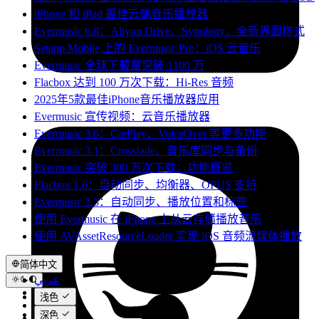
iPhone 和 iPad 最佳云端音乐播放器
Evermusic 6.8：Aliyun Drive、Synology、全新界面样式
Setapp Mobile 上的 Evermusic Pro：iOS 云音乐
Evermusic 全球下载量突破 1100 万
Flacbox 达到 100 万次下载：Hi-Res 音频
2025年5款最佳iPhone音乐播放器应用
Evermusic 宣传视频：云音乐播放器
Evermusic 3.6：CarPlay、VoiceOver 等更多功能
Evermusic 3.1：Crossfade、音乐库同步与备份
Evermusic 突破 300 万次下载：功能概览
Flacbox 1.6：自动同步、均衡器、OPUS 支持
Evermusic 2.3：自动同步、播放位置和标签
使用 Evermusic 在 iPhone 上从云存储播放音乐
使用 AVAssetResourceLoader 实现 iOS 音频流媒体播放
简体中文
عربي
Català
浅色
Čeština
深色
Dansk