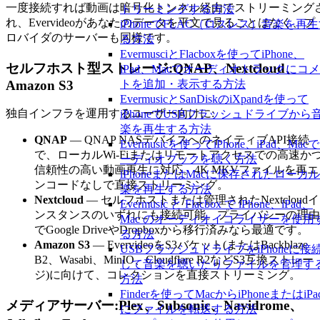
一度接続すれば動画は暗号化トンネル経由でストリーミング
トリーミングする方法
れ、Evervideoがあなたのデータを平文で見ることはなく、プ
iPhoneでFLAC（ロスレス）音楽を再
ロバイダのサーバーも同様です。
る方法
EvermusciとFlacboxを使ってiPhone、
セルフホスト型ストレージ:QNAP、Nextcloud、
iPad、Macでオーディオトラックにコ
Amazon S3
トを追加・表示する方法
EvermusicとSanDiskのiXpandを使って
独自インフラを運用するユーザー向けに:
iPhoneでUSBフラッシュドライブから
楽を再生する方法
QNAP
— QNAP NASデバイスへのネイティブAPI接続
Evermusicを使ってiPhone、iPad、Mac
で、ローカルWi-Fiまたはリモートアクセスでの高速か
ーディオブックを聴く方法
信頼性の高い動画再生に対応。4K MKVファイルを再エ
iPhoneまたはMacに保存されたローカ
ンコードなしで直接ストリーミング。
楽を再生する方法
Nextcloud
— セルフホストまたは管理されたNextcloudイ
Evermusic と Flacbox で iPhone、iPad、
ンスタンスのいずれにも接続可能。プライバシーの理由
Mac のオーディオイコライザーを使用
でGoogle DriveやDropboxから移行済みなら最適です。
る方法
Amazon S3
— EvervideoをS3バケット(またはBackblaze
USBフラッシュドライブをiPhoneに接
B2、Wasabi、MinIO、Cloudflare R2などS3互換ストレー
して音楽を聴いたりファイルを管理す
ジ)に向けて、コレクションを直接ストリーミング。
方法
Finderを使ってMacからiPhoneまたはiPa
メディアサーバー:Plex、Subsonic、Navidrome、
にファイルを転送する方法