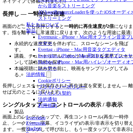
ネイティブで搭載されました。
から音楽をストリーミング
AVAssetResourceLoaderを使ったiOSオーディ
長押し — 一時的に2倍速
ストリーミング
私たちについて
画面のどこでも長押しすると
一時的に再生速度が2倍
になりま
製品
す。指を離すと通常速度に戻ります。次のような用途に最適:
Evermusic - iPhone・Mac用オフライン音楽プ
ーヤー
永続的な速度変更を伴わずに、スローなシーンを飛ば
Evertag - iPhone・Mac用音楽タグエディタ
す。
Evervideo - iPhoneとMac用HDビデオプレー
講義、チュートリアル、ポッドキャストを素早くスキャ
Flacbox - iPhone・Mac用ハイレゾオーディオ
ンして該当箇所を探す。
レーヤー
本編視聴に踏み切る前に、映画をサンプリングしてみ
法的情報
る。
Cookieポリシー
長押しジェスチャは保存された再生速度を変更しません — 離
プライバシーポリシー
せば元のところに戻ります。
ライセンス契約
法的通知
シングルタップ — コントロールの表示 / 非表示
利用規約
製品
画面上のシングルタップで、再生コントロール(再生/一時停
Evervideo
Evermusic
止、シークバー、字幕、イコライザ)の表示/非表示を切り替
Flacbox
ます。一度タップして呼び出し、もう一度タップして非表示