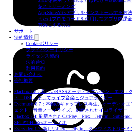
SMBを使用してMacまたはPCからiPhoneに
をストリーミング
App Storeからアプリをインストールする方
またはプロモコードを使用してアプリ内課金
有効にする方法
サポート
法的情報
Cookieポリシー
プライバシーポリシー
ライセンス契約
法的通知
利用規約
お問い合わせ
会社概要
Flacbox 7.6：新しいBASSオーディオエンジン、エフェ
ト、DSP、そしてライブ音楽ビジュアライザー
Evermusic 8.7：本物のギャップレス再生、オーディオエ
ェクト、音量ノーマライズ、刷新されたイコライザー
Flacbox 7.4: 刷新されたCarPlay、Plex、Jellyfin、Subsoni
SFTPでHi-Resオーディオ
Evervideo 1.7: 新しいPlex、Jellyfin、クラウドストリー