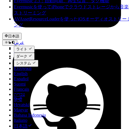
Evermusic 2.3：自動同期、再生位置、タグ機能
Evermusicを使ってiPhoneでクラウドストレージから音
ストリーミング
AVAssetResourceLoaderを使ったiOSオーディオストリー
ング
日本語
عربي
Català
ライト
Čeština
ダーク
Dansk
Deutsch
システム
Ελληνικά
English
Español
Suomi
Français
עברית
हिन्दी
Hrvatski
Magyar
Bahasa Indonesia
Italiano
日本語