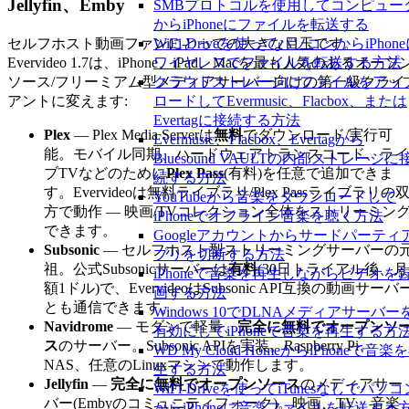
Jellyfin、Emby
SMBプロトコルを使用してコンピュー
からiPhoneにファイルを転送する
セルフホスト動画ファンにとっての大きな目玉です。
WiFi-Driveを使ってパソコンからiPhon
Evervideo 1.7は、iPhone、iPad、Macを最も人気のあるオープ
ワイヤレスでファイルを転送する方法
ソース/フリーミアム型メディアサーバー向けの第一級クライ
クラウドストレージにファイルをアッ
アントに変えます:
ロードしてEvermusic、Flacbox、または
Evertagに接続する方法
Plex
— Plex Media Serverは
無料
でダウンロード/実行可
Evermusic、Flacbox、Evertagから
能。モバイル同期、ハードウェアトランスコード、ライ
Bluesound VAULTの内部ストレージに
ブTVなどのために
Plex Pass
(有料)を任意で追加できま
続する方法
す。Evervideoは無料ライブラリ/Plex Passライブラリの
YouTubeから音楽をダウンロードして
方で動作 — 映画/TVコレクション全体をストリーミン
iPhoneでオフライン音楽を聴く方法
できます。
Googleアカウントからサードパーティ
Subsonic
— セルフホスト型ストリーミングサーバーの
プリを切断する方法
祖。公式Subsonicサーバーは
有料
(30日トライアル後、月
iPhoneで音楽を再生しながらビデオを
額1ドル)で、EvervideoはSubsonic API互換の動画サーバ
画する方法
とも通信できます。
Windows 10でDLNAメディアサーバー
Navidrome
— モダンで軽量、
完全に無料でオープンソ
有効にしてiPhoneで音楽を再生する方
ス
のサーバー。Subsonic APIを実装。Raspberry Pi、
WD My Cloud HomeからiPhoneで音楽
NAS、任意のLinuxマシンで動作します。
生する方法
Jellyfin
—
完全に無料でオープンソース
のメディアサー
WiFi-Driveを使ってiTunesなしでパソコ
バー(Embyのコミュニティフォーク)。映画、TV、音楽
からiPhoneに音楽ファイルを転送する