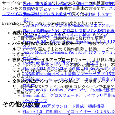
サードパーティ・サービスなしで、大きなローカル動画コレ
Evermusic 8.6: 新しいCarPlay、Plex、Jellyfin、SFT
ションをスマホやタブレットへ移動する最速の方法です。
ス
歌詞ウィジェット
ップバイステップガイドはこちら
をご覧ください。
iPhone向けクラウド音楽プレイヤー比較【2026年
版】
Evervideo 1.7では、Wi-Fi Driveに次の改良が加わります:
OpenAIでWixブログ記事をMarkdownにエクスポー
FlacboxでiPhoneとMacでロスレスFLACとDSDを
再設計されたユーザーインターフェース
— よりクリー
iPhoneとiPad向け最高のクラウド音楽プレイヤー
で一目で読みやすく、Liquid Glassに合わせて更新。
Evermusic 6.8：Aliyun Drive、Synology、新しいUI
バッチ操作のための新しい選択モード
— 複数のファイ
タイル
ル/フォルダを選んでまとめて操作(削除、移動、コピー)
Setapp MobileでEvermusic Pro：iOS向けクラウド
できます。
ージック
改良されたファイルアップロードキュー
— より良い進
Evermusic 世界で1100万ダウンロード達成
フィードバックとネットワーク不調への耐性により、不
Flacbox 100万ダウンロード達成：Hi-Resオーディ
安定なWi-Fi接続でも30GBの転送が台無しになることが
2025年 iPhone向けベスト音楽プレーヤーアプリ5選
ありません。
Evermusicプロモーションビデオ：クラウド音楽プ
全体的な転送パフォーマンスの向上
— 大規模ライブラ
ーヤー
リ、特に4K MKVファイルや映画コレクションで体感的
Evermusic 3.6：CarPlay、VoiceOver、その他の新
に高速なアップロード。
Evermusic 3.1：クロスフェード、ライブラリ同期
バックアップ
その他の改善
Evermusic 300万ダウンロード達成：機能概要
Flacbox 1.6：自動同期、イコライザー、OPUSサ