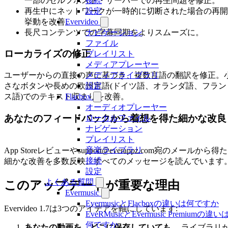
一部のセルフホスト・サーバーでの再生問題を修正。
接続
再生中にネットワークが一時的に切断された場合の再開
設定
挙動を改善。
Evervideo
長尺コンテンツでの字幕同期をよりスムーズに。
ナビゲーション
ファイル
ローカライズの修正
プレイリスト
メディアプレーヤー
ユーザーからの直接の声に基づき、複数言語の翻訳を修正。
メディアライブラリ
さなボタンや長めの欧州言語(ドイツ語、オランダ語、フラン
設定
ス語)でのテキスト収まりを改善。
Flacbox
オーディオプレーヤー
あなたのフィードバックから着想を得た細かな改良
ローカルファイル
ナビゲーション
プレイリスト
音楽ライブラリ
App Storeレビューや
support@everappz.com
宛のメールから得た
接続
細かな改善を多数反映。すべてのメッセージを読んでいます
設定
よくある質問
このアップデートが重要な理由
Evermusic
EvermusicとFlacboxの違いは何ですか
Evervideo 1.7は3つのアイデアを軸にしています:
EveRMusicとEvermusic Premiumの違い
何ですか
あなたの動画を、どこに保存していても。
ライブラリ