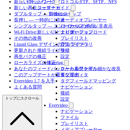
新しいネットワークプロトコル:FTP、SFTP、NFS
ドキュメント
新しい再生ジェスチャ
ユーザーガイド
ダブルタップ — 前後にジャンプ
Evermusic
長押し — 一時的に2倍速
オーディオプレーヤー
シングルタップ — コントロールの表示 / 非表示
ローカルファイル
Wi-Fi Drive:新しいUIとより速いアップロード
ナビゲーション
その他の改善
プレイリスト
Liquid Glass デザインのアップデート
音楽ライブラリ
更新された接続ライブラリ
接続
再生バグの修正
設定
ローカライズの修正
Evertag
あなたのフィードバックから着想を得た細かな改良
ローカルファイル
このアップデートが重要な理由
タグエディタ
Evervideo 1.7 を入手
タグフィールドマッピング
よくある質問
ナビゲーション
接続
トップにスクロール
設定
Evervideo
ナビゲーション
ファイル
プレイリスト
メディアプレーヤー