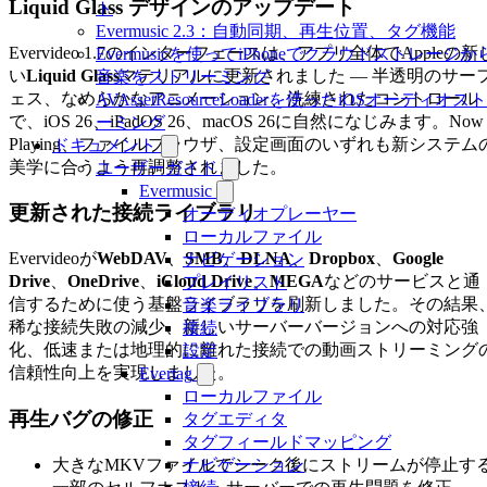
Liquid Glass デザインのアップデート
ト
Evermusic 2.3：自動同期、再生位置、タグ機能
Evervideo 1.7のインターフェースは、アプリ全体でAppleの新
Evermusicを使ってiPhoneでクラウドストレージか
い
Liquid Glass
マテリアルに更新されました — 半透明のサー
音楽をストリーミング
ェス、なめらかなアニメーション、洗練されたコントロール
AVAssetResourceLoaderを使ったiOSオーディオス
で、iOS 26、iPadOS 26、macOS 26に自然になじみます。Now
ーミング
Playing、ファイルブラウザ、設定画面のいずれも新システム
ドキュメント
美学に合うよう再調整されました。
ユーザーガイド
Evermusic
更新された接続ライブラリ
オーディオプレーヤー
ローカルファイル
Evervideoが
WebDAV
、
SMB
、
DLNA
、
Dropbox
、
Google
ナビゲーション
Drive
、
OneDrive
、
iCloud Drive
、
MEGA
などのサービスと通
プレイリスト
信するために使う基盤ライブラリを刷新しました。その結果
音楽ライブラリ
稀な接続失敗の減少、新しいサーバーバージョンへの対応強
接続
化、低速または地理的に離れた接続での動画ストリーミング
設定
信頼性向上を実現しました。
Evertag
ローカルファイル
再生バグの修正
タグエディタ
タグフィールドマッピング
大きなMKVファイルでシーク後にストリームが停止す
ナビゲーション