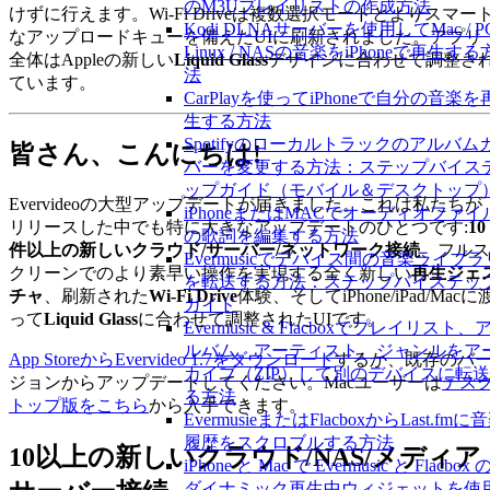
のM3Uプレイリストの作成方法
けずに行えます。Wi-Fi Driveは複数選択モードとよりスマー
Kodi DLNAサーバーを使用してMac / PC
なアップロードキューを備えたUIに刷新されました。アプリ
Linux / NASの音楽をiPhoneで再生する
全体はAppleの新しい
Liquid Glass
デザインに合わせて調整さ
法
ています。
CarPlayを使ってiPhoneで自分の音楽を
生する方法
Spotifyのローカルトラックのアルバム
皆さん、こんにちは!
バーを変更する方法：ステップバイス
ップガイド（モバイル＆デスクトップ
Evervideoの大型アップデートが届きました。これは私たちが
iPhoneまたはMACでオーディオファイ
リリースした中でも特に大きなアップデートのひとつです:
10
の歌詞を編集する方法
件以上の新しいクラウド/サーバー/ネットワーク接続
、フルス
Evermusicでデバイス間の音楽ライブラ
クリーンでのより素早い操作を実現する全く新しい
再生ジェ
を転送する方法：ステップバイステッ
チャ
、刷新された
Wi-Fi Drive
体験、そしてiPhone/iPad/Macに
ガイド
って
Liquid Glass
に合わせて調整されたUIです。
Evermusic & Flacboxでプレイリスト、
ルバム、アーティスト、ジャンルをア
App StoreからEvervideo 1.7をダウンロード
するか、既存のバ
カイブ（ZIP）して別のデバイスに転
ジョンからアップデートしてください。Macユーザーは
デス
る方法
トップ版をこちら
から入手できます。
EvermusieまたはFlacboxからLast.fmに
履歴をスクロブルする方法
10以上の新しいクラウド/NAS/メディア
iPhone と Mac で Evermusic と Flacbox 
ダイナミック再生中ウィジェットを使