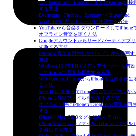
してEvermusic、Flacbox、またはEvertagに接
する方法
Evermusic、Flacbox、EvertagからBluesound
VAULTの内部ストレージに接続する方法
YouTubeから音楽をダウンロードしてiPhone
オフライン音楽を聴く方法
Googleアカウントからサードパーティアプ
切断する方法
iPhoneで音楽を再生しながらビデオを録画す
方法
Windows 10でDLNAメディアサーバーを有
してiPhoneで音楽を再生する方法
WD My Cloud HomeからiPhoneで音楽を再生
る方法
WiFi-Driveを使ってiTunesなしでパソコンか
iPhoneに音楽ファイルを転送する方法
オフライン時にiPhoneでDropboxの音楽を再
する
iPhoneとMacでID3タグを編集する方法
iPhoneでローカルファイル（iTunesファイル
を再生する方法