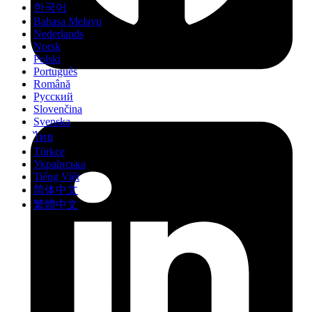
한국어
Bahasa Melayu
Nederlands
Norsk
Polski
Português
Română
Русский
Slovenčina
Svenska
ไทย
Türkçe
Українська
Tiếng Việt
简体中文
繁體中文