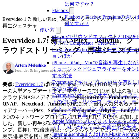
は何ですか？
Flacbox
FlacboxとFlacbox Premiumの違い
Evervideo 1.7: 新しいPlex、Jellyfin、クラウドストリーミング
何ですか？
再生ジェスチャ
使い方
FlacboxでサウンドエフェクトとDSPを
Evervideo 1.7: 新しいPlex、Jellyfin、ク
う方法: Compressor、Freeverb、
ラウドストリーミング、再生ジェスチ
Crossfeed、Echo、音量ノーマライゼー
ョンほか
iPhone、iPad、Macで音楽を再生しな
Artem Meleshko
ミュージックビジュアライザーをオン
Founder & Engineer at Everappz
する方法
Evermusicでギャップレス再生を有効に
要点:
Evervideo 1.7
はiPhone、iPad、Mac向けHD動画プレイヤ
て使う方法
ーの大型アップデートです。本リリースでは10件以上の新し
Evermusicのオーディオサウンドエフェ
クラウド/NAS/メディアサーバー接続(
Internxt
、
Proton Drive
トの使い方：リバーブ、ディレイ、デ
QNAP
、
Nextcloud
、
Amazon S3
)に加え、最も人気のあるメデ
ストーション、コンプレッサー、クロ
ィアサーバー(
Plex
、
Subsonic
、
Navidrome
、
Jellyfin
、
Emby
)
フィード、音量ノーマライズ
3つのネットワークプロトコル(
FTP
、
SFTP
、
NFS
)を追加しま
Apple Musicのプレイリストをエクスポ
した。新しい
再生ジェスチャ
では、ダブルタップで前後にジ
トし、MacのEvermusicで再生する方法
ンプ、長押しで2倍速再生、シングルタップでコントロールの
Internet ArchiveまたはLive Music Archiv
表示/非表示を切り替えられます — すべてフルスクリーンを