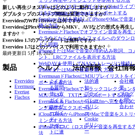
ミック再生中ウィジェットを使用する方法
ステップバイステップガイド：iCloudライブ
新しい再生ジェスチャはどのように動作しますか?
リをEvermusicとFlacboxにインポートする
ダブルタップのスキップ間隔は変更できますか?
Synology NASを接続してiPhoneやMacで音楽
EvervideoのWi-Fi Driveとは何ですか?
聴く方法
EvervideoはPlexやJellyfinからMKV、AVIなどの形式を再生し
EvermusicとFlacboxでオフライン音楽を再生
ますか?
クラウドからローカルファイルへのダウンロ
Evervideo 1.7のアップデートは無料ですか?
ドと同期
Evervideo 1.7はどのデバイスで利用できますか?
iPhoneまたはMacで音楽の埋め込み歌詞、コ
最終更新日
5月 18, 2026
ント、LRCファイルを表示する方法
WebDAVを使用してNASストレージに接続
製品
ヘルプ
法的情報
会社情
iPhoneまたはMacで音楽を聴く方法
EvermusanドFlacboxにM3Uプレイリストを
Evervideo
よくあ
法的通
会社概
ポートする方法
Evermusic
る質問
知
要
Evermusic・Flacboxでトラックコレクション
Evertag
使い方
プライ
ブログ
M3U、CSV、TXTにエクスポートする方法
Flacbox
ガイド
バシー
お問い
Evermusic & FlacboxからLast.fmへ完全なリ
ユーザ
ポリシ
合わせ
ング履歴をエクスポート
ーガイ
ー
iCloud DriveからiPhoneやMacで音楽をスト
Cookie
ド
ミングする方法
ポリシ
サポー
iPhoneでFLAC（ロスレス）音楽を再生する
ー
トに連
法