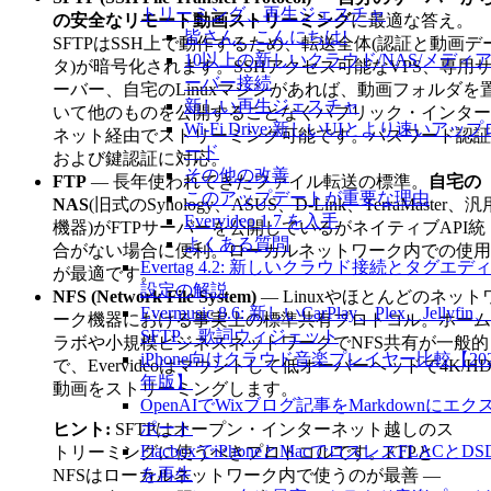
トリーミング、再生ジェスチャ
の安全なリモート動画ストリーミング
に最適な答え。
皆さん、こんにちは!
SFTPはSSH上で動作するため、転送全体(認証と動画デ
10以上の新しいクラウド/NAS/メディ
タ)が暗号化されます。SSHアクセス可能なVPS、専用
ーバー接続
ーバー、自宅のLinuxマシンがあれば、動画フォルダを
新しい再生ジェスチャ
いて他のものを公開することなくパブリック・インター
Wi-Fi Drive:新しいUIとより速いアップ
ネット経由でストリーミング可能です。パスワード認証
ード
および鍵認証に対応。
その他の改善
FTP
— 長年使われてきたファイル転送の標準。
自宅の
このアップデートが重要な理由
NAS
(旧式のSynology、ASUS、D-Link、TerraMaster、汎
Evervideo 1.7 を入手
機器)がFTPサーバーを公開しているがネイティブAPI統
よくある質問
合がない場合に便利。ローカルネットワーク内での使用
Evertag 4.2: 新しいクラウド接続とタグエデ
が最適です。
設定の解説
NFS (Network File System)
— Linuxやほとんどのネット
Evermusic 8.6: 新しいCarPlay、Plex、Jellyfin、
ーク機器における事実上の標準共有プロトコル。ホーム
SFTP、歌詞ウィジェット
ラボや小規模ビジネスネットワークでNFS共有が一般的
iPhone向けクラウド音楽プレイヤー比較【202
で、Evervideoはマウントして低オーバーヘッドで4K/H
年版】
動画をストリーミングします。
OpenAIでWixブログ記事をMarkdownにエク
ポート
ヒント:
SFTPはオープン・インターネット越しのス
FlacboxでiPhoneとMacでロスレスFLACとDS
トリーミングに使うべきプロトコルです。FTPと
を再生
NFSはローカルネットワーク内で使うのが最善 —