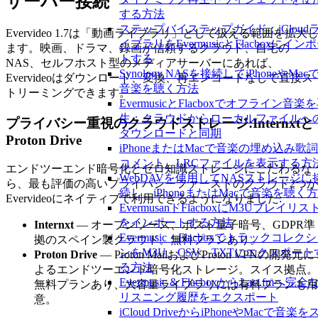
サーバー接続
する方法
ステップバイステップガイド：iCloud
Evervideo 1.7は「動画ライブラリ」として扱える範囲を拡大
イブラリをEvermusicとFlacboxにイン
ます。映画、ドラマ、録画が信頼するクラウド、自宅の
トする
NAS、セルフホスト型のメディアサーバーにあれば、
Synology NASを接続してiPhoneやMac
Evervideoはダウンロード、変換、再エンコードなしで直接ス
音楽を聴く方法
トリーミングできます。
EvermusicとFlacboxでオフライン音楽
生：クラウドからローカルファイルへ
プライバシー重視のクラウドストレージ:Internxtと
ダウンロードと同期
Proton Drive
iPhoneまたはMacで音楽の埋め込み歌
コメント、LRCファイルを表示する方
エンドツーエンド暗号化とゼロ知識ストレージにこだわるな
WebDAVを使用してNASストレージに
ら、最も評価の高いプライバシーファーストのクラウド2つが
続し、iPhoneまたはMacで音楽を聴く
Evervideoにネイティブで利用できるようになりました:
EvermusanドFlacboxにM3Uプレイリス
をインポートする方法
Internxt
— オープンソース、ポスト量子暗号、GDPR準
Evermusic・Flacboxでトラックコレク
拠のスペイン製クラウド。無料プランあり。
ンをM3U、CSV、TXTにエクスポート
Proton Drive
— Proton MailおよびProton VPNの開発元に
る方法
よるエンドツーエンド暗号化ストレージ。スイス拠点。
Evermusic & FlacboxからLast.fmへ完全
無料プランあり、大容量ライブラリには有料プランも用
リスニング履歴をエクスポート
意。
iCloud DriveからiPhoneやMacで音楽を