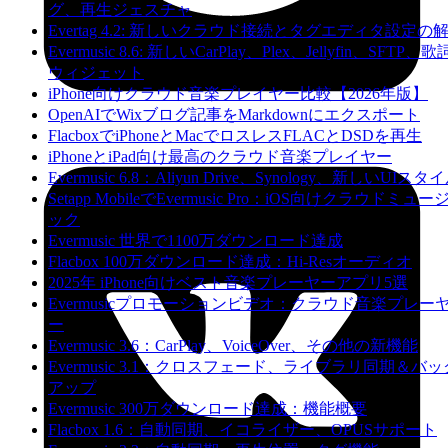
グ、再生ジェスチャ
Evertag 4.2: 新しいクラウド接続とタグエディタ設定の
Evermusic 8.6: 新しいCarPlay、Plex、Jellyfin、SFTP、歌
ウィジェット
iPhone向けクラウド音楽プレイヤー比較【2026年版】
OpenAIでWixブログ記事をMarkdownにエクスポート
FlacboxでiPhoneとMacでロスレスFLACとDSDを再生
iPhoneとiPad向け最高のクラウド音楽プレイヤー
Evermusic 6.8：Aliyun Drive、Synology、新しいUIスタ
Setapp MobileでEvermusic Pro：iOS向けクラウドミュー
ック
Evermusic 世界で1100万ダウンロード達成
Flacbox 100万ダウンロード達成：Hi-Resオーディオ
2025年 iPhone向けベスト音楽プレーヤーアプリ5選
Evermusicプロモーションビデオ：クラウド音楽プレー
ー
Evermusic 3.6：CarPlay、VoiceOver、その他の新機能
Evermusic 3.1：クロスフェード、ライブラリ同期＆バッ
アップ
Evermusic 300万ダウンロード達成：機能概要
Flacbox 1.6：自動同期、イコライザー、OPUSサポート