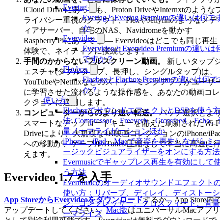
Evertag
iCloud Driveにあっても、Proton DriveやInternxtのような
EvertagとEvertag Premiumの違いは何で
ライバシー重視のクラウド、PlexやJellyfinのようなメデ
か
ィアサーバー、自宅のNAS、Navidromeを動かす
Evervideo
Raspberry Piにあっても — Evervideoはどこでも同じ再生
EvervideoとEvervideo Premiumの違いは
体験で、ネイティブに接続します。
ですか？
手間のかからないフルスクリーン動画。
新しいタップ
Flacbox
ェスチャ(ダブルタップ、長押し、シングルタップ)は、
FlacboxとFlacbox Premiumの違いは何
YouTubeやNetflixなどのストリーミングアプリがユーザ
か？
に学習させた流れるような操作感を、
あなた
の動画コレ
使い方
クションに適用します。
FlacboxでサウンドエフェクトとDSPを使う
コンピューターからのより速い転送。
バッチ選択とよ
法: Compressor、Freeverb、Crossfeed、Echo
スマートなアップロードキューを備えた刷新されたWi-F
量ノーマライゼーションほか
Driveにより、大規模な4K映画コレクションのiPhone/iPa
iPhone、iPad、Macで音楽を再生しながらミ
への移動が、ケーブル/iTunes/圧縮なしで本当に高速に
ージックビジュアライザーをオンにする方法
えます。
Evermusicでギャップレス再生を有効にして
う方法
Evervideo 1.7 を入手
Evermusicのオーディオサウンドエフェクト
使い方：リバーブ、ディレイ、ディストーシ
App StoreからEvervideoをダウンロード
するか、App Store内
ン、コンプレッサー、クロスフィード、音量
アップデートしてください。
Mac版
はユニバーサルMacアプリ
ーマライズ