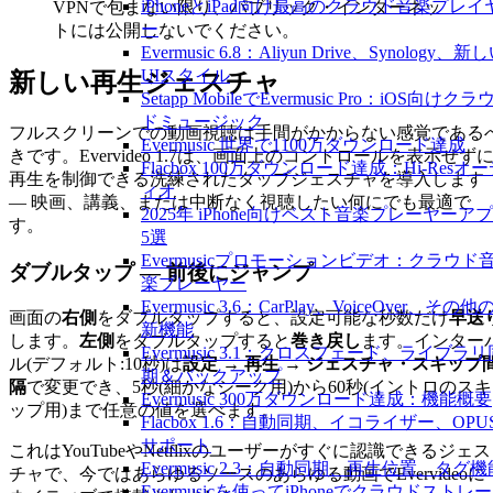
iPhoneとiPad向け最高のクラウド音楽プレイ
VPNで包まない限り、パブリック・インターネッ
ー
トには公開しないでください。
Evermusic 6.8：Aliyun Drive、Synology、新
UIスタイル
新しい再生ジェスチャ
Setapp MobileでEvermusic Pro：iOS向けクラ
ドミュージック
フルスクリーンでの動画視聴は手間がかからない感覚である
Evermusic 世界で1100万ダウンロード達成
きです。Evervideo 1.7は、画面上のコントロールを表示せず
Flacbox 100万ダウンロード達成：Hi-Resオ
再生を制御できる洗練されたタップジェスチャを導入します
ィオ
— 映画、講義、または中断なく視聴したい何にでも最適で
2025年 iPhone向けベスト音楽プレーヤーア
す。
5選
Evermusicプロモーションビデオ：クラウド
ダブルタップ — 前後にジャンプ
楽プレーヤー
Evermusic 3.6：CarPlay、VoiceOver、その他
画面の
右側
をダブルタップすると、設定可能な秒数だけ
早送
新機能
します。
左側
をダブルタップすると
巻き戻し
ます。インター
Evermusic 3.1：クロスフェード、ライブラリ
ル(デフォルト:10秒)は
設定 → 再生 → ジェスチャ・スキップ
期＆バックアップ
隔
で変更でき、5秒(細かなシーク用)から60秒(イントロのスキ
Evermusic 300万ダウンロード達成：機能概要
ップ用)まで任意の値を選べます。
Flacbox 1.6：自動同期、イコライザー、OPU
サポート
これはYouTubeやNetflixのユーザーがすぐに認識できるジェス
Evermusic 2.3：自動同期、再生位置、タグ機
チャで、今ではあらゆるソースのあらゆる動画でEvervideoに
Evermusicを使ってiPhoneでクラウドストレ