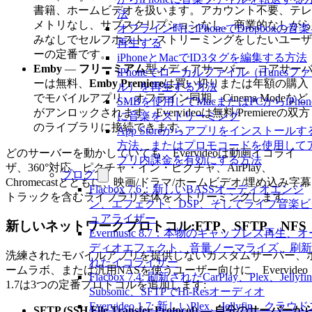
書籍、ホームビデオを扱います。アカウント不要、テレ
法
メトリなし、サブスクリプションなし。商業的なしがら
オフライン時にiPhoneでDropboxの音
みなしでセルフホスト・ストリーミングをしたいユーザ
再生する
ーの定番です。
iPhoneとMacでID3タグを編集する方法
Emby
—
フリーミアム
型メディアサーバー。コアサー
iPhoneでローカルファイル（iTunesフ
ーは無料、
Emby Premiere
は買い切りまたは年額の購入
ル）を再生する方法
でモバイルアプリ、オフライン同期、Cinema Modeなど
SMBを使用してMacまたはPCからiPhon
がアンロックされます。Evervideoは無料/Premiereの双方
に音楽をストリーミング
のライブラリに接続できます。
App Storeからアプリをインストールす
方法、またはプロモコードを使用して
どのサーバーを動かしていても、Evervideoは動画イコライ
プリ内課金を有効にする方法
ザ、360°対応、ピクチャ・イン・ピクチャ、AirPlay、
ブログ
Chromecastとともに、映画/ドラマ/ホームビデオ/埋め込み字幕
Flacbox 7.6：新しいBASSオーディオエンジ
トラックを含むライブラリ全体をストリーミングします。
ン、エフェクト、DSP、そしてライブ音楽ビ
ュアライザー
新しいネットワークプロトコル:FTP、SFTP、NFS
Evermusic 8.7：本物のギャップレス再生、オ
ディオエフェクト、音量ノーマライズ、刷新
洗練されたモバイルアプリを提供しないカスタムサーバー、
れたイコライザー
ームラボ、または汎用NASを使うユーザー向けに、Evervideo
Flacbox 7.4: 刷新されたCarPlay、Plex、Jellyfi
1.7は3つの定番プロトコルを追加します:
Subsonic、SFTPでHi-Resオーディオ
Evervideo 1.7: 新しいPlex、Jellyfin、クラウ
SFTP (SSH File Transfer Protocol)
—
自分のサーバーか