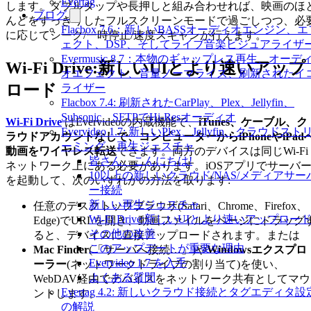
Evertag
します。ダブルタップや長押しと組み合わせれば、映画のほ
ブログ
んどをすっきりしたフルスクリーンモードで過ごしつつ、必
Flacbox 7.6：新しいBASSオーディオエンジン、エ
に応じてシーク/一時停止/速度スキャンが行えます。
ェクト、DSP、そしてライブ音楽ビジュアライザ
Evermusic 8.7：本物のギャップレス再生、オーデ
Wi-Fi Drive:新しいUIとより速いアップ
オエフェクト、音量ノーマライズ、刷新されたイ
ロード
ライザー
Flacbox 7.4: 刷新されたCarPlay、Plex、Jellyfin、
Subsonic、SFTPでHi-Resオーディオ
Wi-Fi Drive
はEvervideoの内蔵機能で、
iTunes、ケーブル、ク
Evervideo 1.7: 新しいPlex、Jellyfin、クラウドスト
ラウドアカウントなしで、コンピューターからiPhoneやiPad
ーミング、再生ジェスチャ
動画をワイヤレス転送
できます。両方のデバイスは同じWi-Fi
皆さん、こんにちは!
ネットワーク上にある必要があります。iOSアプリでサーバ
10以上の新しいクラウド/NAS/メディアサー
を起動して、次のいずれかの方法を取ります:
ー接続
新しい再生ジェスチャ
任意のデスクトップブラウザ(Safari、Chrome、Firefox、
Wi-Fi Drive:新しいUIとより速いアップロー
Edge)でURLを開き、動画ファイルをページにドラッグ
その他の改善
ると、デバイスに直接アップロードされます。または
このアップデートが重要な理由
Mac Finder
(「サーバへ接続…」)や
Windowsエクスプロ
Evervideo 1.7 を入手
ーラー
(ネットワークドライブの割り当て)を使い、
よくある質問
WebDAV経由でデバイスをネットワーク共有としてマウ
Evertag 4.2: 新しいクラウド接続とタグエディタ設
ントします。
の解説