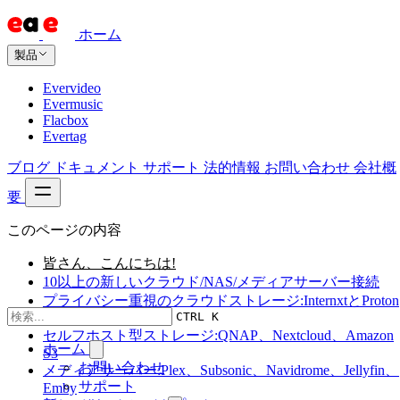
ホーム
製品
Evervideo
Evermusic
Flacbox
Evertag
ブログ
ドキュメント
サポート
法的情報
お問い合わせ
会社概
要
このページの内容
皆さん、こんにちは!
10以上の新しいクラウド/NAS/メディアサーバー接続
プライバシー重視のクラウドストレージ:InternxtとProton
CTRL K
Drive
セルフホスト型ストレージ:QNAP、Nextcloud、Amazon
ホーム
S3
お問い合わせ
メディアサーバー:Plex、Subsonic、Navidrome、Jellyfin、
サポート
Emby