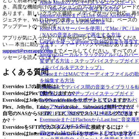
として別途利用可能です。Evervideoは無料でダウンロードで
Apple Musicのプレイリストをエクスポート
き、高度な機能向けのオプションのアプリ内アップグレード
し、MacのEvermusicで再生する方法
あります。新しいクラウド接続、メディアサーバー対応、再
Internet ArchiveまたはLive Music Archive用の
ジェスチャ、Wi-Fi Driveの改善、Liquid Glass UIは、ベースの
M3Uプレイリストの作成方法
アップデートの一部です。
Kodi DLNAサーバーを使用してMac / PC / Lin
/ NASの音楽をiPhoneで再生する方法
アプリが気に入ったら、App Storeにレビューを残してくださ
CarPlayを使ってiPhoneで自分の音楽を再生
い — 本当に助かります。フィードバックや問題がありますか
方法
support@everappz.com
までメールしてください。すべてのメ
Spotifyのローカルトラックのアルバムカバ
ッセージを読んでいます。
変更する方法：ステップバイステップガイド
（モバイル＆デスクトップ）
よくある質問
iPhoneまたはMACでオーディオファイルの
を編集する方法
Evervideo 1.7の新機能は?
Evermusicでデバイス間の音楽ライブラリを
EvervideoはPlexで動作しますか?
送する方法：ステップバイステップガイド
EvervideoはJellyfinやNavidromeをサポートしていますか?
Evermusic & Flacboxでプレイリスト、アルバ
ム、アーティスト、ジャンルをアーカイブ
Plex、Jellyfin、Emby、Navidrome、Subsonicは無料ですか?
（ZIP）して別のデバイスに転送する方法
自宅のNASからSFTP、FTP、NFSでストリーミングできます
EvermusieまたはFlacboxからLast.fmに音楽履
か?
をスクロブルする方法
EvervideoをSFTPでカスタムサーバーに接続するには?
iPhone と Mac で Evermusic と Flacbox のダ
EvervideoはInternxtとProton Driveをサポートしていますか?