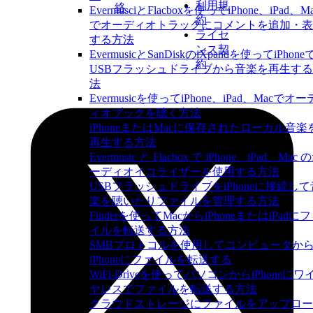
利用規
絡
EvermusciとFlacboxを使ってiPhone、iPad、M
約
でオーディオトラックにコメントを追加・表
ライセ
する方法
ンス契
EvermusicとSanDiskのiXpandを使ってiPhone
約
USBフラッシュドライブから音楽を再生す
法
Evermusicを使ってiPhone、iPad、Macでオー
ィオブックを聴く方法
iPhoneまたはMacに保存されたローカル音楽
再生する方法
Evermusic と Flacbox で iPhone、iPad、Mac 
ーディオイコライザーを使用する方法
USBフラッシュドライブをiPhoneに接続して
楽を聴いたりファイルを管理する方法
Finderを使ってMacからiPhoneまたはiPadに
イルを転送する方法
SMBプロトコルを使用してコンピュータか
iPhoneにファイルを転送する
WiFi-Driveを使ってパソコンからiPhoneにワ
ヤレスでファイルを転送する方法
クラウドストレージにファイルをアップロー