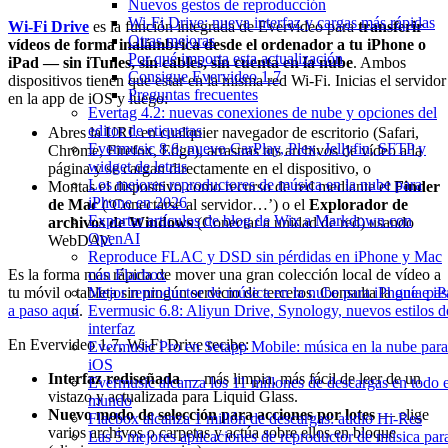
Nuevos gestos de reproducción
Wi-Fi Drive: nueva interfaz y cargas más rápidas
Wi-Fi Drive
es la función integrada de Evervideo para
transferir
Otras mejoras
vídeos de forma inalámbrica desde el ordenador a tu iPhone o
Por qué importa esta actualización
iPad — sin iTunes, sin cables, sin cuenta en la nube
. Ambos
Consigue Evervideo 1.7
dispositivos tienen que estar en la misma red Wi-Fi. Inicias el servidor
Preguntas frecuentes
en la app de iOS y luego:
Evertag 4.2: nuevas conexiones de nube y opciones del
editor de etiquetas
Abres la URL en cualquier navegador de escritorio (Safari,
Evermusic 8.6: nuevo CarPlay, Plex, Jellyfin, SFTP y
Chrome, Firefox, Edge), arrastras tus archivos de vídeo a la
widget de letras
página y se cargan directamente en el dispositivo, o
Los mejores reproductores de música en la nube para
Montas el dispositivo como recurso de red mediante el
Finder
iPhone en 2026
de Mac
(‘Conectarse al servidor…’) o el
Explorador de
Exportar artículos de blog de Wix a Markdown con
archivos de Windows
(Conectar a unidad de red) usando
OpenAI
WebDAV.
Reproduce FLAC y DSD sin pérdidas en iPhone y Mac
con Flacbox
Es la forma más rápida de mover una gran colección local de vídeo a
Mejor reproductor de música en la nube para iPhone e iP
tu móvil o tableta sin ningún servicio de terceros. Consulta la
guía pa
Evermusic 6.8: Aliyun Drive, Synology, nuevos estilos d
a paso aquí
.
interfaz
En Evervideo 1.7, Wi-Fi Drive recibe:
Evermusic Pro en Setapp Mobile: música en la nube para
iOS
Interfaz rediseñada
— más limpia, más fácil de leer de un
Evermusic alcanza los 11 millones de descargas en todo e
vistazo y actualizada para Liquid Glass.
mundo
Nuevo modo de selección para acciones por lotes
— elige
Flacbox alcanza 1 millón de descargas: audio Hi-Res
varios archivos o carpetas y actúa sobre ellos en bloque
Las 5 mejores aplicaciones de reproductor de música par