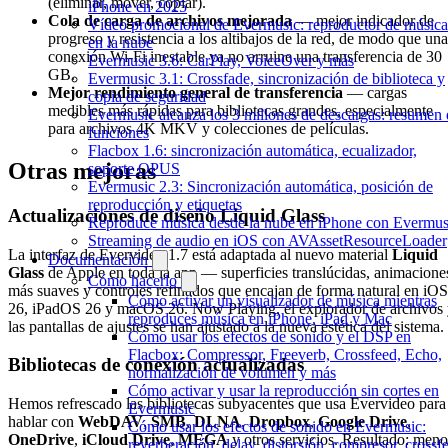
(eliminar, mover, copiar).
iPhone en 2025
Cola de carga de archivos mejorada
— mejor indicador de
Vídeo promocional de Evermusic: reproductor de música
progreso y resistencia a los altibajos de la red, de modo que una
en la nube
conexión Wi-Fi inestable ya no arruine una transferencia de 30
Evermusic 3.6: CarPlay, VoiceOver y más
GB.
Evermusic 3.1: Crossfade, sincronización de biblioteca y
Mejor rendimiento general de transferencia
— cargas
copia de seguridad
medibles más rápidas para bibliotecas grandes, especialmente
Evermusic alcanza los 3 millones de descargas: resumen 
para archivos 4K MKV y colecciones de películas.
funciones
Flacbox 1.6: sincronización automática, ecualizador,
Otras mejoras
soporte OPUS
Evermusic 2.3: Sincronización automática, posición de
reproducción y etiquetas
Actualizaciones de diseño Liquid Glass
Reproduce música desde la nube en iPhone con Evermus
Streaming de audio en iOS con AVAssetResourceLoader
La interfaz de Evervideo 1.7 está adaptada al nuevo material
Liquid
Documentación
Glass
de Apple en toda la app — superficies translúcidas, animacione
Cómo hacerlo
más suaves y controles refinados que encajan de forma natural en iOS
Cómo activar un visualizador de música mientras
26, iPadOS 26 y macOS 26. Now Playing, el explorador de archivos
reproduces música en iPhone, iPad y Mac
las pantallas de ajustes se han ajustado a la nueva estética del sistema.
Cómo usar los efectos de sonido y el DSP en
Flacbox: Compressor, Freeverb, Crossfeed, Echo,
Bibliotecas de conexión actualizadas
normalización de volumen y más
Cómo activar y usar la reproducción sin cortes en
Hemos refrescado las bibliotecas subyacentes que usa Evervideo para
Evermusic
hablar con
WebDAV
,
SMB
,
DLNA
,
Dropbox
,
Google Drive
,
Cómo usar los efectos de sonido en Evermusic:
OneDrive
,
iCloud Drive
,
MEGA
y otros servicios. Resultado: meno
reverberación, delay, distorsión, compresor, crossf