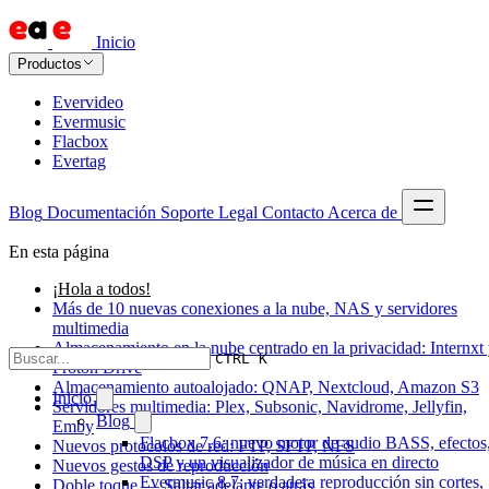
Inicio
Productos
Evervideo
Evermusic
Flacbox
Evertag
Blog
Documentación
Soporte
Legal
Contacto
Acerca de
En esta página
¡Hola a todos!
Más de 10 nuevas conexiones a la nube, NAS y servidores
multimedia
Almacenamiento en la nube centrado en la privacidad: Internxt
CTRL K
Proton Drive
Almacenamiento autoalojado: QNAP, Nextcloud, Amazon S3
Inicio
Servidores multimedia: Plex, Subsonic, Navidrome, Jellyfin,
Blog
Emby
Flacbox 7.6: nuevo motor de audio BASS, efectos
Nuevos protocolos de red: FTP, SFTP, NFS
DSP y un visualizador de música en directo
Nuevos gestos de reproducción
Evermusic 8.7: verdadera reproducción sin cortes,
Doble toque — Saltar adelante o atrás