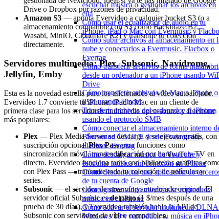
gestionada de Nextcloud. Ideal si ya te has migrado de Google
escuchar música o gestionar los archivos en
Drive o Dropbox por razones de privacidad.
ella
Amazon S3
— apunta Evervideo a cualquier bucket S3 (o a
Cómo usar el ecualizador de audio en tu
almacenamiento compatible con S3 como Backblaze B2,
iPhone, iPad o Mac con Evermusic y Flacb
Wasabi, MinIO, Cloudflare R2) y transmite tu colección
Cómo subir archivos al almacenamiento en l
directamente.
nube y conectarlos a Evermusic, Flacbox o
Evertag
Servidores multimedia: Plex, Subsonic, Navidrome,
Cómo transferir archivos de forma inalámbri
Jellyfin, Emby
desde un ordenador a un iPhone usando WiF
Drive
Cómo transferir archivos de Mac a iPhone o
Esta es la novedad estrella para los aficionados al vídeo autoalojado.
iPad usando Finder
Evervideo 1.7 convierte tu iPhone, iPad o Mac en un cliente de
Transferir archivos del ordenador al iPhone
primera clase para los servidores multimedia open-source y freemium
usando el protocolo SMB
más populares:
Cómo conectar el almacenamiento interno d
Plex
— Plex Media Server se descarga y se ejecuta
gratis
, con
Bluesound VAULT desde Evermusic,
suscripción opcional
Plex Pass
para funciones como
Flacbox, Evertag
sincronización móvil, transcodificación por hardware y TV en
Cómo descargar música de YouTube y
directo. Evervideo funciona tanto con bibliotecas gratuitas com
escuchar música sin conexión en iPhone
con Plex Pass — transmite toda tu colección de películas y
Cómo desconectar una aplicación de tercero
series.
de tu cuenta de Google
Subsonic
— el servidor de streaming autoalojado original. El
Cómo grabar vídeo mientras se reproduce
servidor oficial Subsonic es
de pago
(1 $/mes después de una
música en el iPhone
prueba de 30 días), y Evervideo también habla la API de
Cómo activar el servidor multimedia DLNA
Subsonic con servidores de vídeo compatibles.
Windows 10 y reproducir tu música en iPho