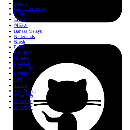
Magyar
Bahasa Indonesia
Italiano
日本語
한국어
Bahasa Melayu
Nederlands
Norsk
Polski
Português
Română
Русский
Slovenčina
Svenska
ไทย
Türkçe
Українська
Tiếng Việt
简体中文
繁體中文