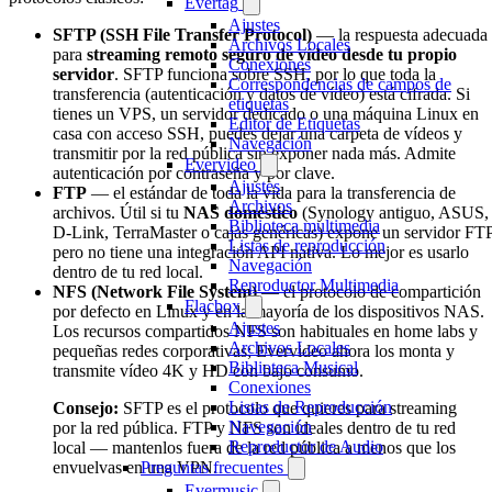
Evertag
Ajustes
SFTP (SSH File Transfer Protocol)
— la respuesta adecuada
Archivos Locales
para
streaming remoto seguro de vídeo desde tu propio
Conexiones
servidor
. SFTP funciona sobre SSH, por lo que toda la
Correspondencias de campos de
transferencia (autenticación y datos de vídeo) está cifrada. Si
etiquetas
tienes un VPS, un servidor dedicado o una máquina Linux en
Editor de Etiquetas
casa con acceso SSH, puedes dejar una carpeta de vídeos y
Navegación
transmitir por la red pública sin exponer nada más. Admite
Evervideo
autenticación por contraseña y por clave.
Ajustes
FTP
— el estándar de toda la vida para la transferencia de
Archivos
archivos. Útil si tu
NAS doméstico
(Synology antiguo, ASUS,
Biblioteca multimedia
D-Link, TerraMaster o cajas genéricas) expone un servidor FT
Listas de reproducción
pero no tiene una integración API nativa. Lo mejor es usarlo
Navegación
dentro de tu red local.
Reproductor Multimedia
NFS (Network File System)
— el protocolo de compartición
Flacbox
por defecto en Linux y en la mayoría de los dispositivos NAS.
Ajustes
Los recursos compartidos NFS son habituales en home labs y
Archivos Locales
pequeñas redes corporativas; Evervideo ahora los monta y
Biblioteca Musical
transmite vídeo 4K y HD con bajo consumo.
Conexiones
Listas de Reproducción
Consejo:
SFTP es el protocolo que quieres para streaming
Navegación
por la red pública. FTP y NFS son ideales dentro de tu red
Reproductor de Audio
local — mantenlos fuera de la red pública a menos que los
Preguntas frecuentes
envuelvas en una VPN.
Evermusic