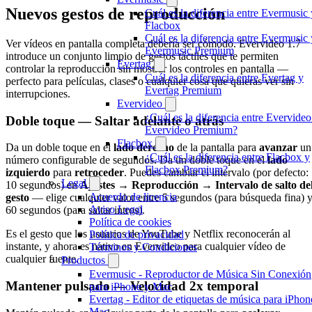
Nuevos gestos de reproducción
Cuál es la diferencia entre Evermusic 
Flacbox
Cuál es la diferencia entre Evermusic 
Ver vídeos en pantalla completa debería ser cómodo. Evervideo 1.7
Evermusic Premium
introduce un conjunto limpio de gestos táctiles que te permiten
Evertag
controlar la reproducción sin mostrar los controles en pantalla —
Cuál es la diferencia entre Evertag y
perfecto para películas, clases o cualquier cosa que quieras ver sin
Evertag Premium
interrupciones.
Evervideo
¿Cuál es la diferencia entre Evervideo
Doble toque — Saltar adelante o atrás
Evervideo Premium?
Flacbox
Da un doble toque en el
lado derecho
de la pantalla para
avanzar
un
¿Cuál es la diferencia entre Flacbox y
número configurable de segundos. Da un doble toque en el
lado
Flacbox Premium?
izquierdo
para
retroceder
. Puedes cambiar el intervalo (por defecto:
Legal
10 segundos) en
Ajustes → Reproducción → Intervalo de salto de
Acuerdo de licencia
gesto
— elige cualquier valor entre 5 segundos (para búsqueda fina) 
Aviso Legal
60 segundos (para saltar intros).
Política de cookies
Es el gesto que los usuarios de YouTube y Netflix reconocerán al
Política de privacidad
instante, y ahora es nativo en Evervideo para cualquier vídeo de
Términos y Condiciones
cualquier fuente.
Productos
Evermusic - Reproductor de Música Sin Conexión
Mantener pulsado — Velocidad 2x temporal
para iPhone y Mac
Evertag - Editor de etiquetas de música para iPhon
Mac