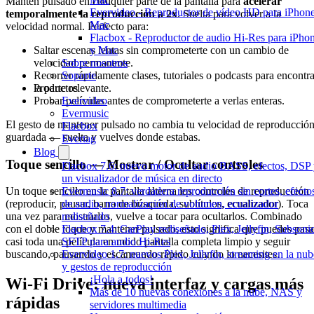
Mantén pulsado en cualquier parte de la pantalla para
acelerar
Evervideo - Reproductor de vídeo HD para iPhon
temporalmente la reproducción a 2x
. Suelta para volver a la
Mac
velocidad normal. Perfecto para:
Flacbox - Reproductor de audio Hi-Res para iPho
Saltar escenas lentas sin comprometerte con un cambio de
y Mac
velocidad permanente.
Sobre nosotros
Recorrer rápidamente clases, tutoriales o podcasts para encontra
Soporte
la parte relevante.
Productos
Probar películas antes de comprometerte a verlas enteras.
Evervideo
Evermusic
El gesto de mantener pulsado no cambia tu velocidad de reproducció
Flacbox
guardada — suelta y vuelves donde estabas.
Evertag
Blog
Toque sencillo — Mostrar / Ocultar controles
Flacbox 7.6: nuevo motor de audio BASS, efectos, DSP
un visualizador de música en directo
Evermusic 8.7: verdadera reproducción sin cortes, efecto
Un toque sencillo en la pantalla alterna los controles de reproducción
de audio, normalización de volumen, ecualizador
(reproducir, pausar, barra de búsqueda, subtítulos, ecualizador). Toca
rediseñado
una vez para mostrarlos, vuelve a tocar para ocultarlos. Combinado
Flacbox 7.4: CarPlay rediseñado, Plex, Jellyfin, Subsoni
con el doble toque y mantener pulsado, esto significa que puedes pasa
SFTP para audio Hi-Res
casi toda una película en modo pantalla completa limpio y seguir
Evervideo 1.7: nuevos Plex, Jellyfin, streaming en la nub
buscando, pausando y escaneando rápido cuando lo necesites.
y gestos de reproducción
¡Hola a todos!
Wi-Fi Drive: nueva interfaz y cargas más
Más de 10 nuevas conexiones a la nube, NAS y
rápidas
servidores multimedia