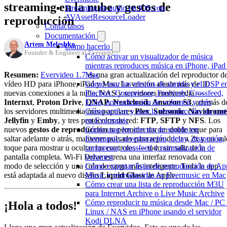
streaming en la nube y gestos de
Streaming de audio en iOS con
AVAssetResourceLoader
reproducción
Contáctanos
Documentación
Artem Meleshko
Cómo hacerlo
Founder & Engineer at Everappz
Cómo activar un visualizador de música
mientras reproduces música en iPhone, iPad
Resumen:
Evervideo 1.7
es una gran actualización del reproductor d
Mac
vídeo HD para iPhone, iPad y Mac. La versión añade más de 10
Cómo usar los efectos de sonido y el DSP e
nuevas conexiones a la nube, NAS y servidores multimedia —
Flacbox: Compressor, Freeverb, Crossfeed,
Internxt
,
Proton Drive
,
QNAP
,
Nextcloud
,
Amazon S3
, además d
Echo, normalización de volumen y más
los servidores multimedia más populares
Plex
,
Subsonic
,
Navidrome
Cómo activar y usar la reproducción sin cort
Jellyfin
y
Emby
, y tres protocolos de red:
FTP
,
SFTP
y
NFS
. Los
en Evermusic
nuevos
gestos de reproducción
te permiten dar un doble toque para
Cómo usar los efectos de sonido en
saltar adelante o atrás, mantener pulsado para reproducir a 2x y un sol
Evermusic: reverberación, delay, distorsión,
toque para mostrar u ocultar los controles — todo sin salir de la
compresor, crossfeed y normalización de
pantalla completa. Wi-Fi Drive estrena una interfaz renovada con
volumen
modo de selección y una cola de carga más inteligente. Toda la app
Cómo exportar listas de reproducción de Ap
está adaptada al nuevo diseño
Liquid Glass
de Apple.
Music y reproducirlas en Evermusic en Mac
Cómo crear una lista de reproducción M3U
para Internet Archive o Live Music Archive
Cómo reproducir tu música desde Mac / PC 
¡Hola a todos!
Linux / NAS en iPhone usando el servidor
Kodi DLNA