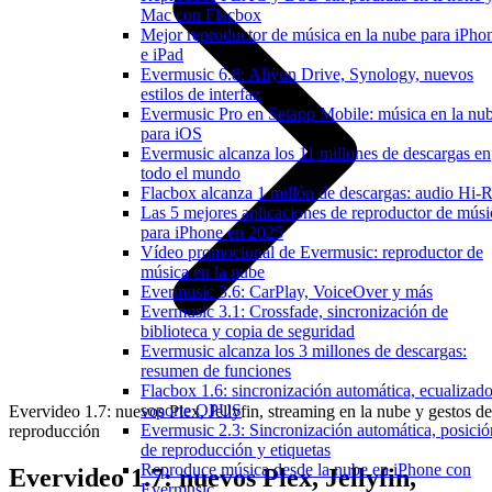
Mac con Flacbox
Mejor reproductor de música en la nube para iPho
e iPad
Evermusic 6.8: Aliyun Drive, Synology, nuevos
estilos de interfaz
Evermusic Pro en Setapp Mobile: música en la nu
para iOS
Evermusic alcanza los 11 millones de descargas en
todo el mundo
Flacbox alcanza 1 millón de descargas: audio Hi-
Las 5 mejores aplicaciones de reproductor de músi
para iPhone en 2025
Vídeo promocional de Evermusic: reproductor de
música en la nube
Evermusic 3.6: CarPlay, VoiceOver y más
Evermusic 3.1: Crossfade, sincronización de
biblioteca y copia de seguridad
Evermusic alcanza los 3 millones de descargas:
resumen de funciones
Flacbox 1.6: sincronización automática, ecualizado
soporte OPUS
Evervideo 1.7: nuevos Plex, Jellyfin, streaming en la nube y gestos de
Evermusic 2.3: Sincronización automática, posició
reproducción
de reproducción y etiquetas
Reproduce música desde la nube en iPhone con
Evervideo 1.7: nuevos Plex, Jellyfin,
Evermusic