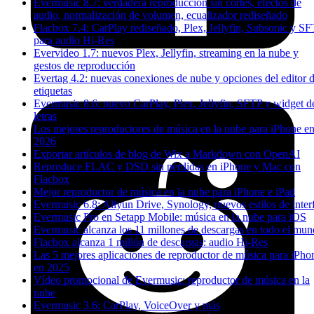
Evermusic 8.7: verdadera reproducción sin cortes, efectos de
audio, normalización de volumen, ecualizador rediseñado
Flacbox 7.4: CarPlay rediseñado, Plex, Jellyfin, Subsonic y S
para audio Hi-Res
Evervideo 1.7: nuevos Plex, Jellyfin, streaming en la nube y
gestos de reproducción
Evertag 4.2: nuevas conexiones de nube y opciones del editor 
etiquetas
Evermusic 8.6: nuevo CarPlay, Plex, Jellyfin, SFTP y widget d
letras
Los mejores reproductores de música en la nube para iPhone e
2026
Exportar artículos de blog de Wix a Markdown con OpenAI
Reproduce FLAC y DSD sin pérdidas en iPhone y Mac con
Flacbox
Mejor reproductor de música en la nube para iPhone e iPad
Evermusic 6.8: Aliyun Drive, Synology, nuevos estilos de inter
Evermusic Pro en Setapp Mobile: música en la nube para iOS
Evermusic alcanza los 11 millones de descargas en todo el mu
Flacbox alcanza 1 millón de descargas: audio Hi-Res
Las 5 mejores aplicaciones de reproductor de música para iPho
en 2025
Vídeo promocional de Evermusic: reproductor de música en la
nube
Evermusic 3.6: CarPlay, VoiceOver y más