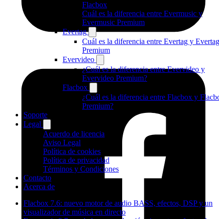
Flacbox
Cuál es la diferencia entre Evermusic y
Evermusic Premium
Evertag
Cuál es la diferencia entre Evertag y Everta
Premium
Evervideo
¿Cuál es la diferencia entre Evervideo y
Evervideo Premium?
Flacbox
¿Cuál es la diferencia entre Flacbox y Flacb
Premium?
Soporte
Legal
Acuerdo de licencia
Aviso Legal
Política de cookies
Política de privacidad
Términos y Condiciones
Contacto
Acerca de
Flacbox 7.6: nuevo motor de audio BASS, efectos, DSP y un
visualizador de música en directo