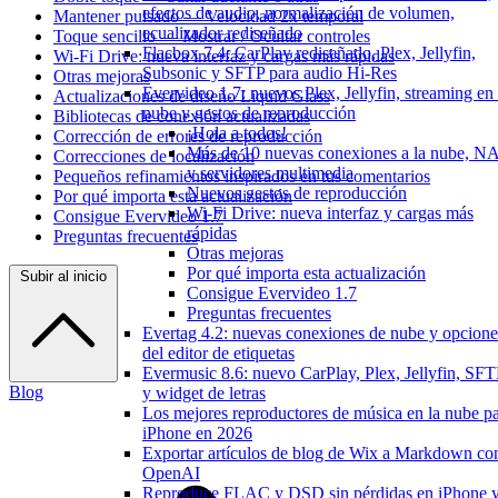
efectos de audio, normalización de volumen,
Mantener pulsado — Velocidad 2x temporal
ecualizador rediseñado
Toque sencillo — Mostrar / Ocultar controles
Flacbox 7.4: CarPlay rediseñado, Plex, Jellyfin,
Wi-Fi Drive: nueva interfaz y cargas más rápidas
Subsonic y SFTP para audio Hi-Res
Otras mejoras
Evervideo 1.7: nuevos Plex, Jellyfin, streaming en 
Actualizaciones de diseño Liquid Glass
nube y gestos de reproducción
Bibliotecas de conexión actualizadas
¡Hola a todos!
Corrección de errores de reproducción
Más de 10 nuevas conexiones a la nube, N
Correcciones de localización
y servidores multimedia
Pequeños refinamientos inspirados en tus comentarios
Nuevos gestos de reproducción
Por qué importa esta actualización
Wi-Fi Drive: nueva interfaz y cargas más
Consigue Evervideo 1.7
rápidas
Preguntas frecuentes
Otras mejoras
Por qué importa esta actualización
Subir al inicio
Consigue Evervideo 1.7
Preguntas frecuentes
Evertag 4.2: nuevas conexiones de nube y opcione
del editor de etiquetas
Evermusic 8.6: nuevo CarPlay, Plex, Jellyfin, SF
Blog
y widget de letras
Los mejores reproductores de música en la nube p
iPhone en 2026
Exportar artículos de blog de Wix a Markdown co
OpenAI
Reproduce FLAC y DSD sin pérdidas en iPhone 