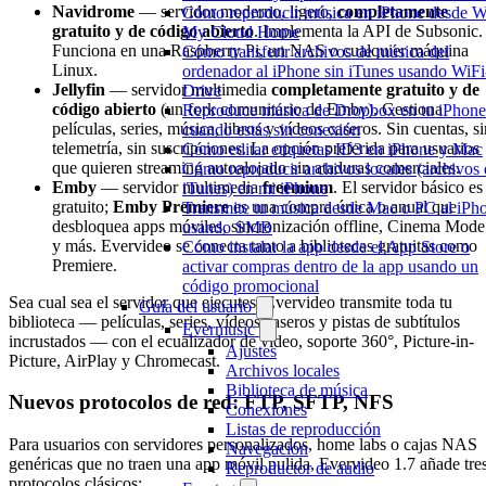
Navidrome
— servidor moderno, ligero,
completamente
Cómo reproducir música en iPhone desde 
gratuito y de código abierto
. Implementa la API de Subsonic.
My Cloud Home
Funciona en una Raspberry Pi, un NAS o cualquier máquina
Cómo transferir archivos de música del
Linux.
ordenador al iPhone sin iTunes usando WiFi
Jellyfin
— servidor multimedia
completamente gratuito y de
Drive
código abierto
(un fork comunitario de Emby). Gestiona
Reproduce música de Dropbox en tu iPhone
películas, series, música, libros y vídeos caseros. Sin cuentas, s
cuando estás sin conexión
telemetría, sin suscripciones. La opción preferida para usuarios
Cómo editar etiquetas ID3 en iPhone y Mac
que quieren streaming autoalojado sin ataduras comerciales.
Cómo reproducir archivos locales (archivos 
Emby
— servidor multimedia
freemium
. El servidor básico es
iTunes) en mi iPhone
gratuito;
Emby Premiere
es una compra única o anual que
Transmite tu música desde Mac o PC al iPh
desbloquea apps móviles, sincronización offline, Cinema Mode
usando SMB
y más. Evervideo se conecta tanto a bibliotecas gratuitas como
Cómo instalar la app desde el App Store o
Premiere.
activar compras dentro de la app usando un
código promocional
Sea cual sea el servidor que ejecutes, Evervideo transmite toda tu
Guía del usuario
biblioteca — películas, series, vídeos caseros y pistas de subtítulos
Evermusic
incrustados — con el ecualizador de vídeo, soporte 360°, Picture-in-
Ajustes
Picture, AirPlay y Chromecast.
Archivos locales
Biblioteca de música
Nuevos protocolos de red: FTP, SFTP, NFS
Conexiones
Listas de reproducción
Para usuarios con servidores personalizados, home labs o cajas NAS
Navegación
genéricas que no traen una app móvil pulida, Evervideo 1.7 añade tre
Reproductor de audio
protocolos clásicos: