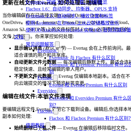
Evermusic 突破 300 万次下载：功能概览
更新在线文件:Evertag 如何处理云端编辑
Flacbox 1.6：自动同步、均衡器、OPUS 支持
当你编辑保存在已连接云端(Google Drive、Dropbox、
Evermusic 2.3：自动同步、播放位置和标签
OneDrive、iCloud、Internxt、Proton Drive、QNAP、Nextcloud
使用 Evermusic 在 iPhone 上从云存储播放音乐
Amazon S3、SFTP 等)上的文件标签时,Evertag 必须把修改后的
使用 AVAssetResourceLoader 实现 iOS 音频流媒体
文件上传回去。你来掌控如何处理:
文档
常见问题解答
显示确认消息
(默认,推荐)
— Evertag 会在上传前询问。最
Evermusic
适合谨慎的用户和共享库。
Evermusic 与 Flacbox 有什么区别
自动更新文件元数据
— 每次编辑后静默上传。最适合连
Evermusic 和 Evermusic Premium 有什么
稳定快速、且经常编辑的单人用户。
别
不更新文件元数据
— Evertag 仅编辑本地副本。适合在不
Evertag
向云端提交的情况下预览标签变更。
Evertag 和 Evertag Premium 有什么区别
Evervideo
编辑在线文件:本地文件清理
Evervideo 和 Evervideo Premium 有什么
别？
要编辑远程文件,Evertag 先把它下载到设备。编辑后,你选择本
Flacbox
副本如何处理:
Flacbox 和 Flacbox Premium 有什么区别
使用教程
始终删除已下载文件
— Evertag 在编辑后移除临时文件。