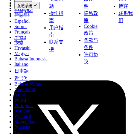
Evermusic
Deutsch
跟随系统
题
明
博客
Evertag
Ελληνικά
操作指
隐私政
联系我
Flacbox
English
南
策
们
Español
Cookie
Suomi
用户指
Français
政策
南
עברית
条款与
联系支
हिन्दी
条件
Hrvatski
持
Magyar
许可协
Bahasa Indonesia
议
Italiano
日本語
한국어
Bahasa Melayu
Nederlands
Norsk
Polski
Português
Română
Русский
Slovenčina
Svenska
ไทย