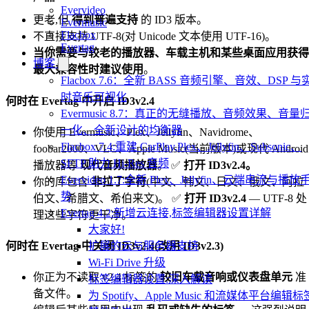
Evervideo
更老,但
得到普遍支持
的 ID3 版本。
Evermusic
Flacbox
不直接支持 UTF-8(对 Unicode 文本使用 UTF-16)。
Evertag
当你需要与较老的播放器、车载主机和某些桌面应用获得
博客
最大兼容性时建议使用
。
Flacbox 7.6：全新 BASS 音频引擎、音效、DSP 与
时音乐可视化
何时在 Evertag 中开启 ID3v2.4
Evermusic 8.7：真正的无缝播放、音频效果、音量
一化、全新设计的均衡器
你使用 Evermusic、Plex、Jellyfin、Navidrome、
Flacbox 7.4:重建 CarPlay,Plex、Jellyfin、Subsonic、
foobar2000、VLC、Apple Music(当前版本)或现代 Android
SFTP 助力 Hi-Res 音频
播放器等
现代音频播放器
。 ✅
打开 ID3v2.4。
Evervideo 1.7:全新 Plex、Jellyfin、云端串流与播放
你的库包含
非拉丁字符
(中文、韩文、日文、俄文、阿拉
势
伯文、希腊文、希伯来文)。 ✅
打开 ID3v2.4
— UTF-8 处
Evertag 4.2:新增云连接,标签编辑器设置详解
理这些字符更干净。
大家好!
扩展的云与服务器支持
何时在 Evertag 中关闭 ID3v2.4(改用 ID3v2.3)
Wi-Fi Drive 升级
你正为不读取 v2.4 标签的
较旧车载音响或仪表盘单元
准
标签编辑器设置:深入解读
备文件。
为 Spotify、Apple Music 和流媒体平台编辑标