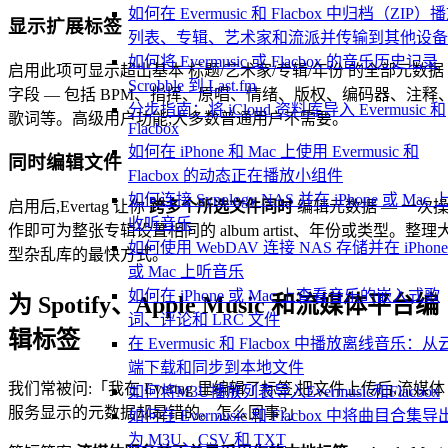
如何在 Evermusic 和 Flacbox 中归档（ZIP）
显示扩展标签
列表、专辑、艺术家和流派并传输到其他设备
如何将 Evermusic 或 Flacbox 的音乐历史记录
启用此项可显示超出基本 标题/艺术家/专辑/年份 的全部元数据
Scrobble 到 Last.fm
字段 — 包括 BPM、指挥、原唱、情绪、版权、编码器、注释
分步指南：将 iCloud 资料库导入 Evermusic 和
歌词等。高级用户功能;大多数普通用户不需要。
Flacbox
如何在 iPhone 和 Mac 上使用 Evermusic 和
同时编辑文件
Flacbox 的动态正在播放小组件
如何连接 Synology NAS 并在 iPhone 或 Mac 
启用后,Evertag 让你
跨多个所选文件同时
编辑元数据 — 一次
收听音乐
作即可为整张专辑设置相同的 album artist、年份或类型。整理
如何使用 WebDAV 连接 NAS 存储并在 iPhone
型杂乱库的最快方式。
或 Mac 上听音乐
如何在 iPhone 或 Mac 上查看音乐的嵌入式歌
为 Spotify、Apple Music 和流媒体平台编
词、评论和 LRC 文件
辑标签
在 Evermusic 和 Flacbox 中播放离线音乐：从
端下载和同步到本地文件
我们常被问:「我在 Evertag 里编辑了标签,把文件上传后,流媒体
如何将M3U播放列表导入Evermusic和Flacbox
服务显示的元数据却是错的。怎么回事?」
如何在 Evermusic 和 Flacbox 中将曲目合集导
为 M3U、CSV 和 TXT