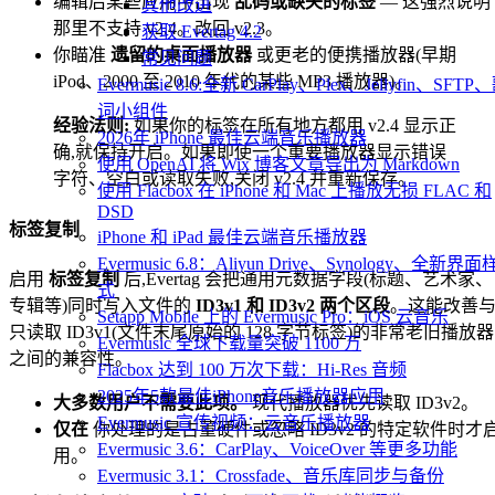
编辑后某些应用中出现
乱码或缺失的标签
— 这强烈说明
其他改进
那里不支持 v2.4。改回 v2.3。
获取 Evertag 4.2
你瞄准
遗留的桌面播放器
或更老的便携播放器(早期
常见问题
iPod、2000 至 2010 年代的某些 MP3 播放器)。
Evermusic 8.6:全新 CarPlay、Plex、Jellyfin、SFTP
词小组件
经验法则:
如果你的标签在所有地方都用 v2.4 显示正
2026年 iPhone 最佳云端音乐播放器
确,就保持开启。如果即使一个重要播放器显示错误
使用 OpenAI 将 Wix 博客文章导出为 Markdown
字符、空白或读取失败,关闭 v2.4 并重新保存。
使用 Flacbox 在 iPhone 和 Mac 上播放无损 FLAC 和
DSD
标签复制
iPhone 和 iPad 最佳云端音乐播放器
Evermusic 6.8：Aliyun Drive、Synology、全新界面
启用
标签复制
后,Evertag 会把通用元数据字段(标题、艺术家、
式
专辑等)同时写入文件的
ID3v1 和 ID3v2 两个区段
。这能改善
Setapp Mobile 上的 Evermusic Pro：iOS 云音乐
只读取 ID3v1(文件末尾原始的 128 字节标签)的非常老旧播放器
Evermusic 全球下载量突破 1100 万
之间的兼容性。
Flacbox 达到 100 万次下载：Hi-Res 音频
2025年5款最佳iPhone音乐播放器应用
大多数用户不需要此项。
现代播放器优先读取 ID3v2。
Evermusic 宣传视频：云音乐播放器
仅在
你处理的是古董硬件或忽略 ID3v2 的特定软件时才
Evermusic 3.6：CarPlay、VoiceOver 等更多功能
用。
Evermusic 3.1：Crossfade、音乐库同步与备份