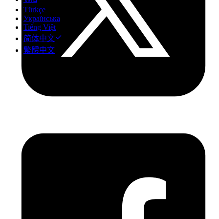
Türkçe
Українська
Tiếng Việt
简体中文
繁體中文