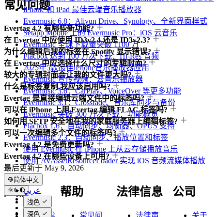
常见问题
iPhone 和 iPad 最佳云端音乐播放器
Evermusic 6.8：Aliyun Drive、Synology、全新界面样式
Evertag 4.2 有哪些新功能?
Setapp Mobile 上的 Evermusic Pro：iOS 云音乐
在 Evertag 中应使用 ID3v2.4 还是 ID3v2.3?
Evermusic 全球下载量突破 1100 万
为什么编辑后我的标签在 Spotify 显示错误?
Flacbox 达到 100 万次下载：Hi-Res 音频
在 Evertag 中应选择什么尺寸的专辑封面?
2025年5款最佳iPhone音乐播放器应用
较大的专辑封面会让我的文件更大吗?
Evermusic 宣传视频：云音乐播放器
什么是标签复制,我应该启用吗?
Evermusic 3.6：CarPlay、VoiceOver 等更多功能
Evertag 是直接编辑云端文件中的标签吗?
Evermusic 3.1：Crossfade、音乐库同步与备份
可以在 iPhone 上用 Evertag 编辑 FLAC 标签吗?
Evermusic 突破 300 万次下载：功能概览
如何用 SFTP 安全地在我的家庭服务器上编辑标签?
Flacbox 1.6：自动同步、均衡器、OPUS 支持
可以一次编辑多个文件的标签吗?
Evermusic 2.3：自动同步、播放位置和标签
Evertag 4.2 是免费更新吗?
使用 Evermusic 在 iPhone 上从云存储播放音乐
Evertag 4.2 在哪些设备上可用?
使用 AVAssetResourceLoader 实现 iOS 音频流媒体播放
最后更新于
May 9, 2026
简体中文
产品
帮助
法律信息
公司
عربي
Català
浅色
Čeština
Evervideo
深色
常见问
法律声
关于
Dansk