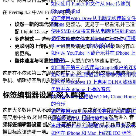
账户。两台设备需要在同一个 Wi-Fi 网络中。
如何使用 Finder 将文件从 Mac 传输到
iPhone 或 iPad
在 Evertag 4.2 中,Wi-Fi Drive 获得:
如何使用WiFi-Drive从电脑无线传输文
iPhone
焕然一新的现代界面
— 更整洁、更易于一眼看清,并已适
使用SMB协议将文件从电脑传输到iPhon
配 Liquid Glass。
如何从Evermusic、Flacbox、Evertag连接
多选模式
— 选择多个文件或文件夹并批量进行操作。
Bluesound VAULT的内部存储
更聪明的上传队列
— 进度反馈更清晰,对网络波动的容忍
如何从 YouTube 下载音乐并在 iPhone 
度更高。
线收听
整体速度与可靠性提升
— 大型库的传输速度更快。
如何断开第三方应用与Google帐户的连
这是在不依赖第三方服务的前提下,将一批音频文件从电脑搬到
如何在iPhone上播放音乐的同时录制视
手机、编辑标签后再发回的最快方式。
如何在 Windows 10 上启用 DLNA 媒体
务器并在 iPhone 上播放音乐
标签编辑器设置:深入解读
如何在iPhone上播放WD My Cloud Hom
的音乐
这是大多数用户从不阅读的部分 — 而它决定了你的标签是在所
如何使用WiFi-Drive在没有iTunes的情况
有应用中生效,还是只在部分应用中。打开 Evertag,然后进入
音
将音乐文件从电脑传输到iPhone
频标签编辑器设置
部分。下面解释每个选项的实际作用,以及根
离线时在iPhone上播放Dropbox中的音乐
据目标应该选哪一项。
如何在 iPhone 和 Mac 上编辑 ID3 标签