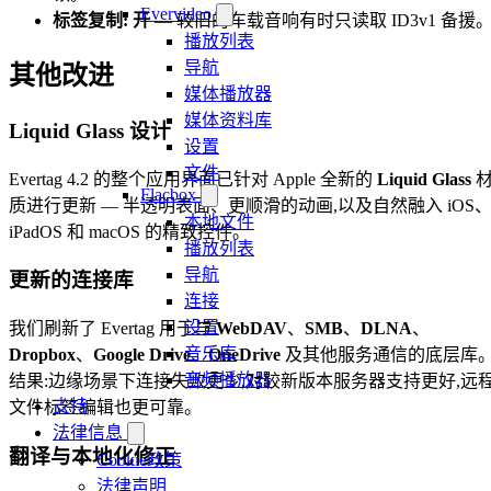
Evervideo
标签复制: 开
— 较旧的车载音响有时只读取 ID3v1 备援
播放列表
导航
其他改进
媒体播放器
媒体资料库
Liquid Glass 设计
设置
文件
Evertag 4.2 的整个应用界面已针对 Apple 全新的
Liquid Glass
Flacbox
质进行更新 — 半透明表面、更顺滑的动画,以及自然融入 iOS
本地文件
iPadOS 和 macOS 的精致控件。
播放列表
导航
更新的连接库
连接
设置
我们刷新了 Evertag 用于与
WebDAV
、
SMB
、
DLNA
、
音乐库
Dropbox
、
Google Drive
、
OneDrive
及其他服务通信的底层库
音频播放器
结果:边缘场景下连接失败更少,对较新版本服务器支持更好,远
支持
文件标签编辑也更可靠。
法律信息
翻译与本地化修正
Cookie政策
法律声明