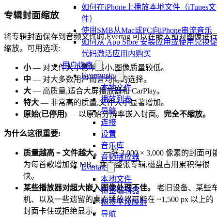
如何在iPhone上播放本地文件（iTunes文
专辑封面缩放
件）
使用SMB从Mac或PC向iPhone串流音乐
将专辑封面保存到音频文件时,Evertag 可以在嵌入前对图像进
如何从 App Store 安装应用或使用兑换
缩放。可用选项:
代码激活应用内购买
用户指南
小
— 对文件大小影响最小,图像质量较低。
Evermusic
中
— 对大多数用户而言均衡的选择。
本地文件
大
— 高质量,适合大屏播放器和 CarPlay。
播放列表
特大
— 非常高的质量,文件大小显著增加。
导航
原始(已停用)
— 以原始分辨率嵌入封面。
完全不缩放。
连接
为什么这很重要:
设置
音乐库
质量越高 = 文件越大。
一张 3,000 × 3,000 像素的封面可
音频播放器
为每首歌增加数 MB。乘上整张专辑,磁盘占用累积得很
Evertag
快。
本地文件
某些播放器对超大嵌入图像处理不佳。
老旧设备、某些
标签编辑器
机、以及一些遗留的桌面播放器可能在 ~1,500 px 以上的
标签字段映射
封面卡住或拒绝显示。
导航