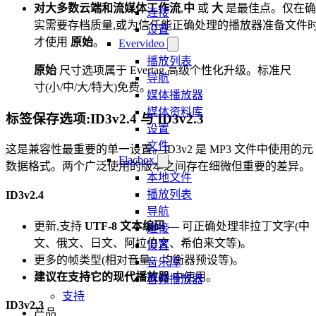
对大多数云端和流媒体工作流
,
中
或
大
是最佳点。仅在确
连接
实需要存档质量,或为信任能正确处理的播放器准备文件
设置
才使用
原始
。
Evervideo
播放列表
原始
尺寸选项属于 Evertag 高级个性化升级。标准尺
导航
寸(小/中/大/特大)免费。
媒体播放器
媒体资料库
标签保存选项:ID3v2.4 与 ID3v2.3
设置
文件
这是兼容性最重要的单一设置。ID3v2 是 MP3 文件中使用的元
Flacbox
数据格式。两个广泛使用的版本之间存在细微但重要的差异。
本地文件
播放列表
ID3v2.4
导航
更新,支持
UTF-8 文本编码
— 可正确处理非拉丁文字(中
连接
文、俄文、日文、阿拉伯文、希伯来文等)。
设置
更多的帧类型(相对音量、均衡器预设等)。
音乐库
建议在支持它的现代播放器
中使用。
音频播放器
支持
ID3v2.3
产品