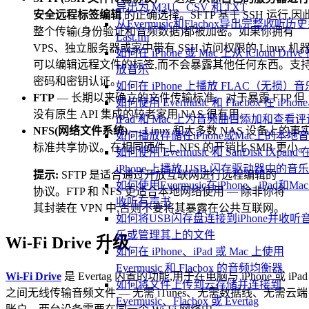
导出为 M3U、CSV 和 TXT
安全远程标签编辑
的正确选择。SFTP 基于 SSH 运行,因
从Evermusic和Flacbox导出完整收听历
整个传输(身份验证和音频数据)都被加密。如果你拥有
Last.fm
VPS、独立服务器或家中带有 SSH 访问权限的 Linux 机器
如何在 iPhone 或 Mac 上从 iCloud Drive
可以编辑远程文件的标签,而不会暴露其他任何东西。支
放音乐
密码和密钥认证。
如何在 iPhone 上播放 FLAC（无损）音
FTP
— 长期以来确立的文件传输标准。对于暴露 FTP 但
如何使用 Evermusic 和 Flacbox 在 iPhon
没有原生 API 集成的较老家用 NAS 很有用。
iPad 和 Mac 上为音频曲目添加和查看评
NFS(网络文件系统)
— Linux 和大多数 NAS 设备上的事
如何播放存储在iPhone或Mac上的本地
标准共享协议。在相同硬件上,NFS 的开销比 SMB 更小。
如何使用 Evermusic 和 SanDisk iXpand 
iPhone 上播放 USB 闪存驱动器中的音乐
提示:
SFTP 是适合通过开放互联网进行远程编辑的
如何使用Evermusic在iPhone、iPad和Ma
协议。FTP 和 NFS 更适合本地网络使用 — 除非你将
收听有声书
其封装在 VPN 中,否则不要将其暴露在公共互联网。
如何将USB闪存盘连接到iPhone并收听
乐或管理其上的文件
Wi-Fi Drive 升级
如何在 iPhone、iPad 或 Mac 上使用
Evermusic 和 Flacbox 的音频均衡器
Wi-Fi Drive
是 Evertag 内置的功能,用于在电脑与 iPhone 或 iPad
如何将文件上传到云存储并连接到
之间无线传输音频文件 — 无需 iTunes、无需数据线、无需云端
Evermusic、Flacbox 或 Evertag