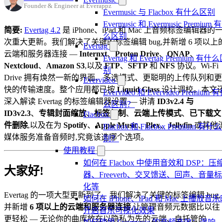
Founder & Engineer at Everappz
Evermusic 与 Flacbox 有什么区别
Evermusic 和 Evermusic Premium 
简要:
Evertag 4.2
是 iPhone、iPad 和 Mac 上音频标签编辑器的
么区别
次重大更新。我们解决了关键的标签编辑 bug,并新增 6 项以上
Evertag
云端和服务器连接 —
Internxt
、
Proton Drive
、
QNAP
、
Evertag 和 Evertag Premium 有什
Nextcloud
、
Amazon S3
,以及
FTP
、
SFTP
和
NFS
协议。Wi-Fi
别
Drive 拥有焕然一新的界面、多选模式、更聪明的上传队列和更
Evervideo
快的传输速度。整个应用都已按
Liquid Glass
设计调校。本文
Evervideo 和 Evervideo Premium 
深入解读 Evertag 的标签编辑器设置 — 讲清
ID3v2.4 与
么区别？
ID3v2.3
、
专辑封面缩放
、
标签复制
、
云端上传模式
、
已下载文
Flacbox
件删除
,以及在为
Spotify
、
Apple Music
、
Plex
、
Jellyfin
或其他
Flacbox 和 Flacbox Premium 有什
媒体服务准备音频时,究竟该选哪个选项。
别？
使用教程
如何在 Flacbox 中使用音效和 DSP：压
大家好!
器、Freeverb、交叉馈送、回声、音量
化等
Evertag 的一项大型更新到了。我们解决了关键的标签编辑 bug,
如何在 iPhone、iPad 和 Mac 上播放音
并新增
6 项以上的云端和服务器连接
,让管理音频元数据比以往
开启音乐可视化效果
更轻松 — 无论你的曲库放在以隐私为先的云端、自托管的