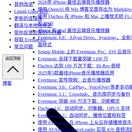
2026年 iPhone 最佳云端音乐播放器
其他改进
使用 OpenAI 将 Wix 博客文章导出为 Markdow
Liquid Glass 设计
使用 Flacbox 在 iPhone 和 Mac 上播放无损 FL
更新的连接库
和 DSD
翻译与本地化修正
iPhone 和 iPad 最佳云端音乐播放器
受你反馈启发的小打磨
Evermusic 6.8：Aliyun Drive、Synology、全
获取 Evertag 4.2
面样式
常见问题
Setapp Mobile 上的 Evermusic Pro：iOS 云音乐
返回顶部
Evermusic 全球下载量突破 1100 万
Flacbox 达到 100 万次下载：Hi-Res 音频
2025年5款最佳iPhone音乐播放器应用
Evermusic 宣传视频：云音乐播放器
博客
Evermusic 3.6：CarPlay、VoiceOver 等更多功
Evermusic 3.1：Crossfade、音乐库同步与备份
Evermusic 突破 300 万次下载：功能概览
Flacbox 1.6：自动同步、均衡器、OPUS 支持
Evermusic 2.3：自动同步、播放位置和标签
使用 Evermusic 在 iPhone 上从云存储播放音乐
使用 AVAssetResourceLoader 实现 iOS 音频流