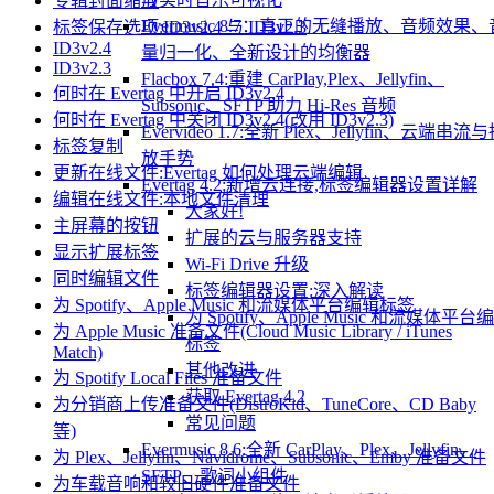
专辑封面缩放
Evermusic 8.7：真正的无缝播放、音频效果、
标签保存选项:ID3v2.4 与 ID3v2.3
ID3v2.4
量归一化、全新设计的均衡器
ID3v2.3
Flacbox 7.4:重建 CarPlay,Plex、Jellyfin、
何时在 Evertag 中开启 ID3v2.4
Subsonic、SFTP 助力 Hi-Res 音频
何时在 Evertag 中关闭 ID3v2.4(改用 ID3v2.3)
Evervideo 1.7:全新 Plex、Jellyfin、云端串流
标签复制
放手势
更新在线文件:Evertag 如何处理云端编辑
Evertag 4.2:新增云连接,标签编辑器设置详解
编辑在线文件:本地文件清理
大家好!
主屏幕的按钮
扩展的云与服务器支持
显示扩展标签
Wi-Fi Drive 升级
同时编辑文件
标签编辑器设置:深入解读
为 Spotify、Apple Music 和流媒体平台编辑标签
为 Spotify、Apple Music 和流媒体平台
为 Apple Music 准备文件(Cloud Music Library / iTunes
标签
Match)
其他改进
为 Spotify Local Files 准备文件
获取 Evertag 4.2
为分销商上传准备文件(DistroKid、TuneCore、CD Baby
常见问题
等)
Evermusic 8.6:全新 CarPlay、Plex、Jellyfin、
为 Plex、Jellyfin、Navidrome、Subsonic、Emby 准备文件
SFTP、歌词小组件
为车载音响和较旧硬件准备文件