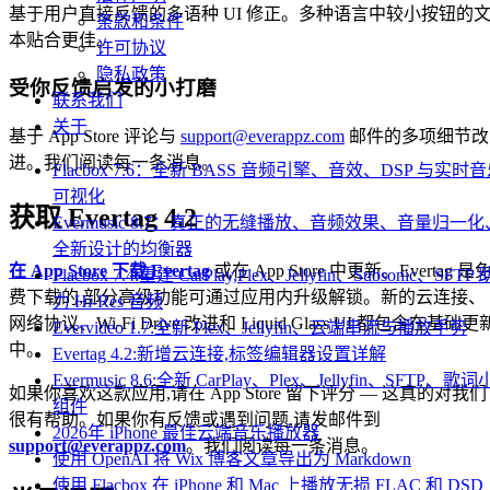
基于用户直接反馈的多语种 UI 修正。多种语言中较小按钮的
条款和条件
本贴合更佳。
许可协议
隐私政策
受你反馈启发的小打磨
联系我们
关于
基于 App Store 评论与
support@everappz.com
邮件的多项细节改
进。我们阅读每一条消息。
Flacbox 7.6：全新 BASS 音频引擎、音效、DSP 与实时
可视化
获取 Evertag 4.2
Evermusic 8.7：真正的无缝播放、音频效果、音量归一化
全新设计的均衡器
在 App Store 下载 Evertag
或在 App Store 中更新。Evertag 是
Flacbox 7.4:重建 CarPlay,Plex、Jellyfin、Subsonic、SFTP 
费下载的,部分高级功能可通过应用内升级解锁。新的云连接、
力 Hi-Res 音频
网络协议、Wi-Fi Drive 改进和 Liquid Glass UI 都包含在基础更
Evervideo 1.7:全新 Plex、Jellyfin、云端串流与播放手势
中。
Evertag 4.2:新增云连接,标签编辑器设置详解
Evermusic 8.6:全新 CarPlay、Plex、Jellyfin、SFTP、歌词
如果你喜欢这款应用,请在 App Store 留下评分 — 这真的对我们
组件
很有帮助。如果你有反馈或遇到问题,请发邮件到
2026年 iPhone 最佳云端音乐播放器
support@everappz.com
。我们阅读每一条消息。
使用 OpenAI 将 Wix 博客文章导出为 Markdown
使用 Flacbox 在 iPhone 和 Mac 上播放无损 FLAC 和 DSD