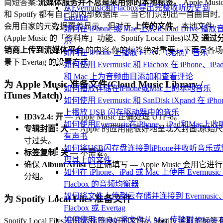
简短答案:
流媒体服务并不总是采用你的本地标签。
Apple Musi
从Evermusic和Flacbox导出完整收听历史到
和 Spotify 都有自己的内部数据库 — 当它们识别出一首曲目时,
Last.fm
会用自家的元数据覆盖显示。但对于
上传的文件
、本地文件
如何在 iPhone 或 Mac 上从 iCloud Drive 播放
(Apple Music 的「资料库」功能、Spotify Local Files)以及
通过
乐
销商上传到流媒体平台
的内容,你的标签绝对重要。下面是各场
如何在 iPhone 上播放 FLAC（无损）音乐
景下 Evertag 的设置方式:
如何使用 Evermusic 和 Flacbox 在 iPhone、iPa
和 Mac 上为音频曲目添加和查看评论
为 Apple Music 准备文件(Cloud Music Library /
如何播放存储在iPhone或Mac上的本地音乐
iTunes Match)
如何使用 Evermusic 和 SanDisk iXpand 在 iPho
上播放 USB 闪存驱动器中的音乐
ID3v2.4: 开
— Apple Music 正确处理 UTF-8。
如何使用Evermusic在iPhone、iPad和Mac上收
专辑封面: 大
— Apple 的应用能很好地呈现大封面;原始尺
有声书
寸过头。
如何将USB闪存盘连接到iPhone并收听音乐或
标签复制: 关
— 不需要。
理其上的文件
确保
Album Artist
已正确填写 — Apple Music 会用它进行
如何在 iPhone、iPad 或 Mac 上使用 Evermusic
分组。
Flacbox 的音频均衡器
如何将文件上传到云存储并连接到 Evermusic
为 Spotify Local Files 准备文件
Flacbox 或 Evertag
如何使用 Finder 将文件从 Mac 传输到 iPhone 
Spotify Local Files 只显示标签良好的文件。Spotify 读取的标签