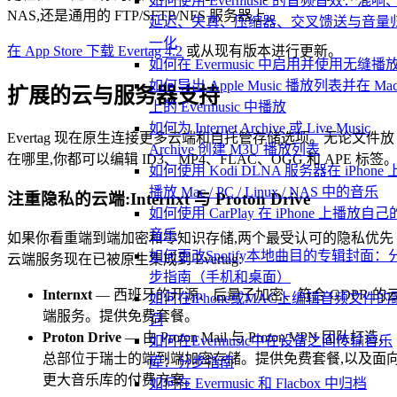
如何使用 Evermusic 的音频音效：混响
NAS,还是通用的 FTP/SFTP/NFS 服务器上。
延迟、失真、压缩器、交叉馈送与音量
一化
在 App Store 下载 Evertag 4.2
或从现有版本进行更新。
如何在 Evermusic 中启用并使用无缝播
如何导出 Apple Music 播放列表并在 Ma
扩展的云与服务器支持
上的 Evermusic 中播放
如何为 Internet Archive 或 Live Music
Evertag 现在原生连接更多云端和自托管存储选项。无论文件放
Archive 创建 M3U 播放列表
在哪里,你都可以编辑 ID3、MP4、FLAC、OGG 和 APE 标签
如何使用 Kodi DLNA 服务器在 iPhone 
播放 Mac / PC / Linux / NAS 中的音乐
注重隐私的云端:Internxt 与 Proton Drive
如何使用 CarPlay 在 iPhone 上播放自己
音乐
如果你看重端到端加密和零知识存储,两个最受认可的隐私优先
如何更改Spotify本地曲目的专辑封面：
云端服务现在已被原生集成到 Evertag:
步指南（手机和桌面）
Internxt
— 西班牙的开源、后量子加密、符合 GDPR 的
如何在iPhone或MAC上编辑音频文件的
端服务。提供免费套餐。
词
Proton Drive
— 由 Proton Mail 与 Proton VPN 团队打造、
如何在Evermusic中在设备之间传输音乐
总部位于瑞士的端到端加密存储。提供免费套餐,以及面
库：分步指南
更大音乐库的付费方案。
如何在 Evermusic 和 Flacbox 中归档