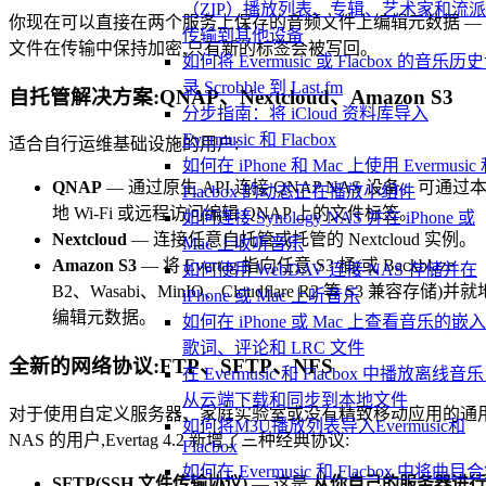
（ZIP）播放列表、专辑、艺术家和流
你现在可以直接在两个服务上保存的音频文件上编辑元数据 —
传输到其他设备
文件在传输中保持加密,只有新的标签会被写回。
如何将 Evermusic 或 Flacbox 的音乐历
录 Scrobble 到 Last.fm
自托管解决方案:QNAP、Nextcloud、Amazon S3
分步指南：将 iCloud 资料库导入
Evermusic 和 Flacbox
适合自行运维基础设施的用户:
如何在 iPhone 和 Mac 上使用 Evermusic
QNAP
— 通过原生 API 连接 QNAP NAS 设备。可通过
Flacbox 的动态正在播放小组件
地 Wi-Fi 或远程访问编辑 QNAP 上的文件标签。
如何连接 Synology NAS 并在 iPhone 或
Nextcloud
— 连接任意自托管或托管的 Nextcloud 实例。
Mac 上收听音乐
Amazon S3
— 将 Evertag 指向任意 S3 桶(或 Backblaze
如何使用 WebDAV 连接 NAS 存储并在
B2、Wasabi、MinIO、Cloudflare R2 等 S3 兼容存储)并就
iPhone 或 Mac 上听音乐
编辑元数据。
如何在 iPhone 或 Mac 上查看音乐的嵌
歌词、评论和 LRC 文件
全新的网络协议:FTP、SFTP、NFS
在 Evermusic 和 Flacbox 中播放离线音
从云端下载和同步到本地文件
对于使用自定义服务器、家庭实验室或没有精致移动应用的通
如何将M3U播放列表导入Evermusic和
NAS 的用户,Evertag 4.2 新增了三种经典协议:
Flacbox
如何在 Evermusic 和 Flacbox 中将曲目
SFTP(SSH 文件传输协议)
— 这是
从你自己的服务器进行