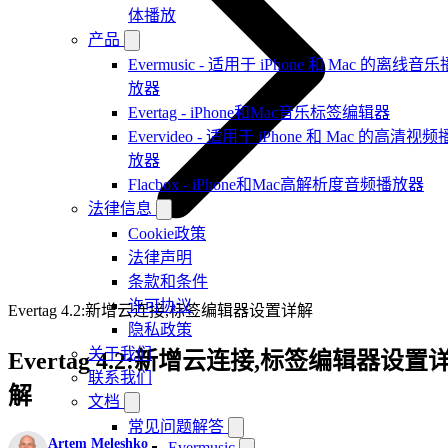
体播放
产品
Evermusic - 适用于 iPhone 和 Mac 的离线音乐
放器
Evertag - iPhone和Mac音乐标签编辑器
Evervideo - 适用于 iPhone 和 Mac 的高清视频
放器
Flacbox - iPhone和Mac高解析度音频播放器
法律信息
Cookie政策
法律声明
条款和条件
许可协议
Evertag 4.2:新增云连接,标签编辑器设置详解
隐私政策
关于我们
Evertag 4.2:新增云连接,标签编辑器设置
联系我们
解
文档
常见问题解答
Artem Meleshko
Evermusic