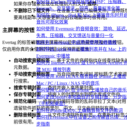
如何在 Flacbox 中使用音效和 DSP：压缩器、
如果你存储紧张或在处理别人的文件,
推荐
。
Freeverb、交叉馈送、回声、音量标准化等
不删除已下载文件
— 在设备上保留已编辑文件。当你既
如何在 iPhone、iPad 和 Mac 上播放音乐时开
要离线副本,又想要更新过的云端副本时很有用。
音乐可视化效果
如何使用 Evermusic 的音频音效：混响、延迟
主屏幕的按钮
失真、压缩器、交叉馈送与音量归一化
如何在 Evermusic 中启用并使用无缝播放
Evertag 的标签编辑器主屏幕可以显示或隐藏单项操作的按钮。
如何导出 Apple Music 播放列表并在 Mac 上的
仅启用你真的会使用的按钮,以保持界面聚焦:
Evermusic 中播放
自动搜索音频标签
— 基于文件的音频指纹在线查找缺失
如何为 Internet Archive 或 Live Music Archive 
元数据。
建 M3U 播放列表
手动搜索音频标签
— 当自动搜索失误时,按标题/艺术家进
如何使用 Kodi DLNA 服务器在 iPhone 上播放
行搜索。
Mac / PC / Linux / NAS 中的音乐
搜索专辑封面
— 查找并嵌入高质量封面。
如何使用 CarPlay 在 iPhone 上播放自己的音乐
保存专辑封面
— 将嵌入的封面导出到照片库或文件中。
如何更改Spotify本地曲目的专辑封面：分步
规范化编码
— 修复由旧编码导致的乱码非拉丁文本(对用
（手机和桌面）
遗留软件抓轨的西里尔、中文、日文曲目特别有用)。
如何在iPhone或MAC上编辑音频文件的歌词
删除音频标签
— 从文件中清除所有标签。在重新打标签
如何在Evermusic中在设备之间传输音乐库：
前很有用。
步指南