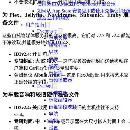
不要依赖扩展标签 — 分销商只读取核心字段。
使用SMB从Mac或PC向iPhone串流音乐
如何从 App Store 安装应用或使用兑换促销代
为 Plex、Jellyfin、Navidrome、Subsonic、Emby 准
激活应用内购买
备文件
用户指南
Evermusic
这些自托管媒体服务器的容忍度很高。它们对 v2.3 和 v2.4 都能
本地文件
干净读取,并能很好地处理 UTF-8。
播放列表
导航
ID3v2.4: 开
即可。
连接
专辑封面: 大
或
特大
— 这些服务器会把封面送给移动客
设置
户端和 CarPlay 屏幕,质量很重要。
音乐库
强烈建议
Album Artist
— 这是 Plex/Jellyfin 用来按艺术家
音频播放器
正确分组的字段。
Evertag
本地文件
为车载音响和较旧硬件准备文件
标签编辑器
标签字段映射
ID3v2.4: 关
(改用 ID3v2.3) — 较旧的主机往往不支持
导航
v2.4。
连接
专辑封面: 中
— 许多车载显示器在大尺寸嵌入封面上会
设置
顿。