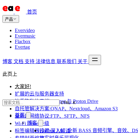
首页
产品
Evervideo
Evermusic
Flacbox
Evertag
博客
文档
支持
法律信息
联系我们
关于
此页上
大家好!
扩展的云与服务器支持
注重隐私的云端:Internxt 与 Proton Drive
CTRL K
自托管解决方案:QNAP、Nextcloud、Amazon S3
首页
全新的网络协议:FTP、SFTP、NFS
博客
Wi-Fi Drive 升级
Flacbox 7.6：全新 BASS 音频引擎、音效、DS
标签编辑器设置:深入解读
与实时音乐可视化