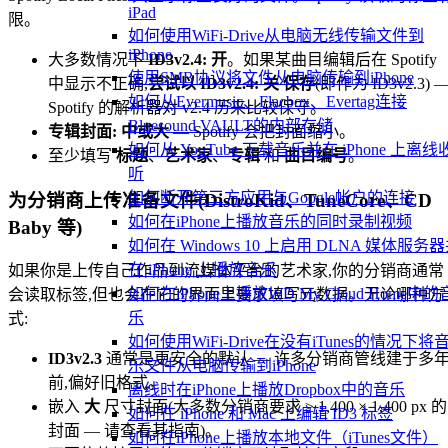
iPad
限。
如何使用WiFi-Drive从电脑无线传输文件到
iPhone
大多数情况下
ID3v2.4: 开
。如果某曲目编辑后在 Spotify
使用SMB协议将文件从电脑传输到iPhone
中显示不正确,
尝试以 ID3v2.4: 关 保存
(即作为 ID3v2.3) 
如何从Evermusic、Flacbox、Evertag连接
Spotify 的解析器对 v2.4 历来比较保守。
Bluesound VAULT的内部存储
专辑封面: 中或大
— Spotify 会把封面缩小。
如何从 YouTube 下载音乐并在 iPhone 上离线
至少填写
标题
、
艺术家
、
专辑
和
曲目编号
。
听
如何断开第三方应用与Google帐户的连接
为分销商上传准备文件(DistroKid、TuneCore、CD
如何在iPhone上播放音乐的同时录制视频
Baby 等)
如何在 Windows 10 上启用 DLNA 媒体服务
在 iPhone 上播放音乐
如果你是上传自己作品到流媒体平台的艺术家,你的分销商通常
如何在iPhone上播放WD My Cloud Home中的
会读取标签,但也会在它的界面里要求填写元数据。无论哪种方
乐
式:
如何使用WiFi-Drive在没有iTunes的情况下将
ID3v2.3
通常是更安全的默认 — 许多分销商管线建于多
乐文件从电脑传输到iPhone
前,偏好旧格式。
离线时在iPhone上播放Dropbox中的音乐
嵌入
大
尺寸封面(大多数分销商要求 ≥ 1,400 × 1,400 px 的
如何在 iPhone 和 Mac 上编辑 ID3 标签
封面 — 请查看其指南)。
如何在iPhone上播放本地文件（iTunes文件）