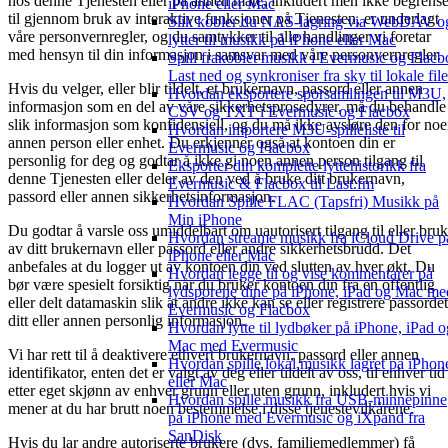
hos denne Tjenesten eller på annen måte, inkludert men ikke begrense
iPhone eller Mac
til gjennom bruk av interaktive funksjoner på Tjenesten, er underlagt
Slik kobler du NAS-lagring via WebDAV o
våre personvernregler, og du samtykker til alle handlinger vi foretar
lytter til musikk på iPhone eller Mac
med hensyn til din informasjon i samsvar med våre personvernregler.
Spill frakoblet musikk i Evermusic og Flacb
Last ned og synkroniser fra sky til lokale file
Hvis du velger, eller blir tildelt, et brukernavn, passord eller annen
Hvordan eksportere sporsamlingen til M3U,
informasjon som en del av våre sikkerhetsprosedyrer, må du behandle
CSV og TXT i Evermusic og Flacbox
slik informasjon som konfidensiell, og du må ikke avsløre den for no
Hvordan importere M3U-spilleliste til
annen person eller enhet. Du erkjenner også at kontoen din er
Evermusic og Flacbox
personlig for deg og godtar å ikke gi noen annen person tilgang til
Eksporter din komplette lyttehistorikk fra
denne Tjenesten eller deler av den ved å bruke ditt brukernavn,
Evermusic & Flacbox til Last.fm
passord eller annen sikkerhetsinformasjon.
Hvordan Spille FLAC (Tapsfri) Musikk på
Min iPhone
Du godtar å varsle oss umiddelbart om uautorisert tilgang til eller bruk
Hvordan streame musikk fra iCloud Drive p
av ditt brukernavn eller passord eller andre sikkerhetsbrudd. Det
iPhone eller Mac
anbefales at du logger ut av kontoen din ved slutten av hver økt. Du
Hvordan legge til og vise kommentarer på
bør være spesielt forsiktig når du bruker kontoen din fra en offentlig
lydsporene dine på iPhone, iPad og Mac me
eller delt datamaskin slik at andre ikke kan se eller registrere passordet
Evermusic og Flacbox
ditt eller annen personlig informasjon.
Hvordan lytte til lydbøker på iPhone, iPad o
Mac med Evermusic
Vi har rett til å deaktivere ethvert brukernavn, passord eller annen
Hvordan spille lokal musikk lagret pa iPhon
identifikator, enten det er valgt av deg eller tildelt av oss, til enhver tid
eller Mac
etter eget skjønn av enhver grunn eller uten grunn, inkludert hvis vi
Hvordan spille musikk fra USB-minnepinne
mener at du har brutt noen bestemmelse i disse tjenestevilkårene.
på iPhone med Evermusic og iXpand fra
SanDisk
Hvis du lar andre autoriserte brukere (dvs. familiemedlemmer) få