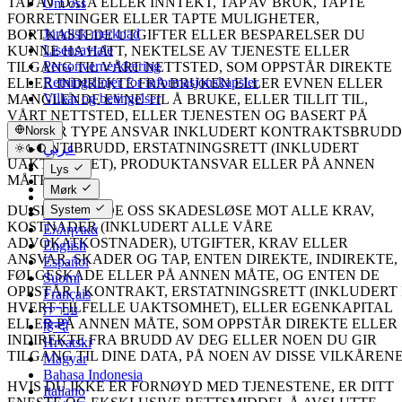
TAP AV DATA ELLER INNTEKT, TAP AV BRUK, TAPTE
Om oss
FORRETNINGER ELLER TAPTE MULIGHETER,
Juridisk merknad
BORTKASTEDE UTGIFTER ELLER BESPARELSER DU
Lisensavtale
KUNNE HA HATT, NEKTELSE AV TJENESTE ELLER
Personvernerklæring
TILGANG TIL VÅRT NETTSTED, SOM OPPSTÅR DIREKTE
Retningslinjer for informasjonskapsler
ELLER INDIREKTE FRA BRUKEN ELLER EVNEN ELLER
Vilkår og betingelser
MANGLENDE EVNE TIL Å BRUKE, ELLER TILLIT TIL,
VÅRT NETTSTED, ELLER TJENESTEN OG BASERT PÅ
ENHVER TYPE ANSVAR INKLUDERT KONTRAKTSBRUDD
Norsk
GARANTIBRUDD, ERSTATNINGSRETT (INKLUDERT
عربي
UAKTSOMHET), PRODUKTANSVAR ELLER PÅ ANNEN
Català
Lys
MÅTE.
Čeština
Mørk
Dansk
DU SKAL HOLDE OSS SKADESLØSE MOT ALLE KRAV,
System
Deutsch
KOSTNADER (INKLUDERT ALLE VÅRE
Ελληνικά
ADVOKATKOSTNADER), UTGIFTER, KRAV ELLER
English
ANSVAR, SKADER OG TAP, ENTEN DIREKTE, INDIREKTE,
Español
FØLGESKADE ELLER PÅ ANNEN MÅTE, OG ENTEN DE
Suomi
OPPSTÅR I KONTRAKT, ERSTATNINGSRETT (INKLUDERT 
Français
HVERT TILFELLE UAKTSOMHET), ELLER EGENKAPITAL
עברית
ELLER PÅ ANNEN MÅTE, SOM OPPSTÅR DIREKTE ELLER
हिन्दी
INDIREKTE FRA BRUDD AV DEG ELLER NOEN DU GIR
Hrvatski
TILGANG TIL DINE DATA, PÅ NOEN AV DISSE VILKÅRENE
Magyar
Bahasa Indonesia
HVIS DU IKKE ER FORNØYD MED TJENESTENE, ER DITT
Italiano