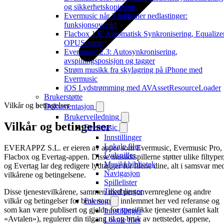
og sikkerhetskopiering
Evermusic når 3 millioner nedlastinger:
funksjonsoverikt
Flacbox 1.6: Automatisk Synkronisering, Equalizer
OPUS-støtte
Evermusic 2.3: Autosynkronisering,
avspillingsposisjon og tagger
Strøm musikk fra skylagring på iPhone med
Evermusic
iOS Lydstrømming med AVAssetResourceLoader
Brukerstøtte
Vilkår og betingelser
Dokumentasjon
Brukerveiledning
Vilkår og betingelser
Evermusic
Innstillinger
Lokale filer
EVERAPPZ S.L. er eieren av apper som Evermusic, Evermusic Pro,
Lydspiller
Flacbox og Evertag-appen. Disse musikkspillerne støtter ulike filtyper
Musikkbibliotek
og Evertag lar deg redigere lydtagger for filene dine, alt i samsvar me
Navigasjon
vilkårene og betingelsene.
Spillelister
Tilkoblinger
Disse tjenestevilkårene, sammen med personvernreglene og andre
vilkår og betingelser for bruk som er innlemmet her ved referanse og
Evertag
som kan være publisert og gjelde for spesifikke tjenester (samlet kalt
Innstillinger
«Avtalen»), regulerer din tilgang til og bruk av nettstedet, appene,
Lokale filer