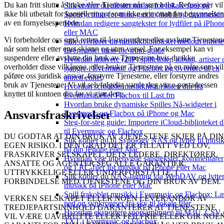
Du kan fritt slutte å bruke våre Tjenester når som helst. Refusjoner vil
Slik endrer du albumomslag for lokale spor på
ikke bli utbetalt for kanselleringer som ikke er mottatt før begynnelsen
Spotify: trinn-for-trinn-guide (mobil og datamaskin
av en fornyelsesperiode.
Hvordan redigere sangtekster for lydfiler på iPhon
eller MAC
Vi forbeholder oss også retten til å suspendere eller avslutte Tjenesten
Slik overfører du musikkbiblioteket mellom enheter
når som helst etter eget skjønn og uten varsel. For eksempel kan vi
Evermusic: trinn-for-trinn-guide
suspendere eller avslutte din bruk av Tjenestene hvis du ikke
Hvordan arkivere (ZIP) spillelister, album, artister 
overholder disse vilkårene, eller bruker Tjenestene på en måte som vil
sjangre i Evermusic og Flacbox og overføre til en
påføre oss juridisk ansvar, forstyrre Tjenestene, eller forstyrre andres
annen enhet
bruk av Tjenestene. Vi vil selvfølgelig varsle deg via e-postadressen
Hvordan scrobble musikkhistorikken din fra
knyttet til kontoen din før vi gjør dette.
Evermusic eller Flacbox til Last.fm
Hvordan bruke dynamiske Spilles Nå-widgeter i
Ansvarsfraskrivelser
Evermusic og Flacbox på iPhone og Mac
Steg-for-steg guide: Importere iCloud-biblioteket di
til Evermusic og Flacbox
DU GODTAR AT DIN BRUK AV TJENESTENE SKJER PÅ DIN
Slik kobler du til Synology NAS og lytter til musi
EGEN RISIKO. I DEN GRAD DET ER TILLATT VED LOV,
på din iPhone eller Mac
FRASKRIVER SELSKAPET, DETS LEDERE, DIREKTØRER,
Hvordan vise innebygde sangtekster, kommentarer
ANSATTE OG AGENTER SEG ALLE GARANTIER,
og LRC-filer for musikk på iPhone eller Mac
UTTRYKKELIGE ELLER UNDERFORSTÅTTE, I
Slik kobler du NAS-lagring via WebDAV og lytter 
FORBINDELSE MED TJENESTENE OG DIN BRUK AV DEM.
musikk på iPhone eller Mac
Spill frakoblet musikk i Evermusic og Flacbox: La
VERKEN SELSKAPET ELLER NOEN LEVERANDØR AV
ned og synkroniser fra sky til lokale filer
TREDJEPARTSINNHOLD GARANTERER AT TJENESTENE
Hvordan eksportere sporsamlingen til M3U, CSV
VIL VÆRE UAVBRUTTE ELLER FEILFRIE ELLER GIR NOE
TXT i Evermusic og Flacbox