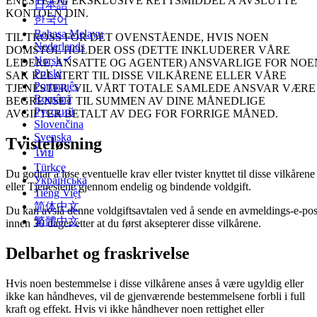
ENESTE OG EKSKLUSIVE RETTSMIDDEL Å AVSLUTTE
日本語
KONTOEN DIN.
한국어
Bahasa Melayu
TIL TROSS FOR DET OVENSTÅENDE, HVIS NOEN
Nederlands
DOMSTOL HOLDER OSS (DETTE INKLUDERER VÅRE
Norsk
LEDERE, ANSATTE OG AGENTER) ANSVARLIGE FOR NOE
Polski
SAK RELATERT TIL DISSE VILKÅRENE ELLER VÅRE
Português
TJENESTER, VIL VÅRT TOTALE SAMLEDE ANSVAR VÆRE
Română
BEGRENSET TIL SUMMEN AV DINE MÅNEDLIGE
Русский
AVGIFTER BETALT AV DEG FOR FORRIGE MÅNED.
Slovenčina
Svenska
Tvisteløsning
ไทย
Türkçe
Du godtar å løse eventuelle krav eller tvister knyttet til disse vilkårene
Українська
eller Tjenestene gjennom endelig og bindende voldgift.
Tiếng Việt
简体中文
Du kan avslå denne voldgiftsavtalen ved å sende en avmeldings-e-pos
繁體中文
innen 30 dager etter at du først aksepterer disse vilkårene.
Delbarhet og fraskrivelse
Hvis noen bestemmelse i disse vilkårene anses å være ugyldig eller
ikke kan håndheves, vil de gjenværende bestemmelsene forbli i full
kraft og effekt. Hvis vi ikke håndhever noen rettighet eller