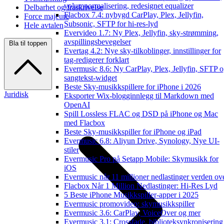
volumnormalisering, redesignet equalizer
Delbarhet og fraskrivelse
Flacbox 7.4: nybygd CarPlay, Plex, Jellyfin,
Force majeure
Subsonic, SFTP for hi-res-lyd
Hele avtalen
Evervideo 1.7: Ny Plex, Jellyfin, sky-strømming,
avspillingsbevegelser
Bla til toppen
Evertag 4.2: Nye sky-tilkoblinger, innstillinger for
tag-redigerer forklart
Evermusic 8.6: Ny CarPlay, Plex, Jellyfin, SFTP 
sangtekst-widget
Beste Sky-musikkspillere for iPhone i 2026
Juridisk
Eksporter Wix-blogginnlegg til Markdown med
OpenAI
Spill Lossless FLAC og DSD på iPhone og Mac
med Flacbox
Beste Sky-musikkspiller for iPhone og iPad
Evermusic 6.8: Aliyun Drive, Synology, Nye UI-
stiler
Evermusic Pro på Setapp Mobile: Skymusikk for
iOS
Evermusic når 11 millioner nedlastinger verden ov
Flacbox Når 1 Million Nedlastinger: Hi-Res Lyd
5 Beste iPhone Musikkspiller-apper i 2025
Evermusic promovideo: skymusikkspiller
Evermusic 3.6: CarPlay, VoiceOver og mer
Evermusic 3.1: Crossfade, biblioteksynkronisering