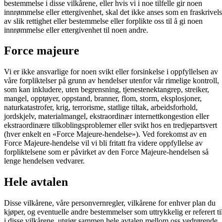
bestemmelse i disse vilkårene, eller hvis vi i noe tilfelle gir noen
innrømmelse eller ettergivenhet, skal det ikke anses som en fraskrivel
av slik rettighet eller bestemmelse eller forplikte oss til å gi noen
innrømmelse eller ettergivenhet til noen andre.
Force majeure
Vi er ikke ansvarlige for noen svikt eller forsinkelse i oppfyllelsen av
våre forpliktelser på grunn av hendelser utenfor vår rimelige kontroll,
som kan inkludere, uten begrensning, tjenestenektangrep, streiker,
mangel, opptøyer, oppstand, branner, flom, storm, eksplosjoner,
naturkatastrofer, krig, terrorisme, statlige tiltak, arbeidsforhold,
jordskjelv, materialmangel, ekstraordinær internettkongestion eller
ekstraordinære tilkoblingsproblemer eller svikt hos en tredjepartsvert
(hver enkelt en «Force Majeure-hendelse»). Ved forekomst av en
Force Majeure-hendelse vil vi bli fritatt fra videre oppfyllelse av
forpliktelsene som er påvirket av den Force Majeure-hendelsen så
lenge hendelsen vedvarer.
Hele avtalen
Disse vilkårene, våre personvernregler, vilkårene for enhver plan du
kjøper, og eventuelle andre bestemmelser som uttrykkelig er referert ti
i disse vilkårene, utgjør sammen hele avtalen mellom oss vedrørende