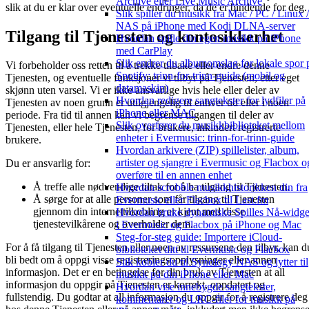
Archive eller Live Music Archive
slik at du er klar over eventuelle endringer, da de er bindende for deg.
Slik spiller du musikk fra Mac / PC / Linux /
NAS på iPhone med Kodi DLNA-server
Tilgang til Tjenesten og kontosikkerhet
Hvordan spille din egen musikk på iPhone
med CarPlay
Slik endrer du albumomslag for lokale spor 
Vi forbeholder oss retten til å trekke tilbake eller endre denne
Spotify: trinn-for-trinn-guide (mobil og
Tjenesten, og eventuelle funksjoner vi tilbyr på Tjenesten, etter eget
datamaskin)
skjønn uten varsel. Vi er ikke ansvarlige hvis hele eller deler av
Hvordan redigere sangtekster for lydfiler på
Tjenesten av noen grunn er utilgjengelig til enhver tid eller i noen
iPhone eller MAC
periode. Fra tid til annen kan vi begrense tilgangen til deler av
Slik overfører du musikkbiblioteket mellom
Tjenesten, eller hele Tjenesten, for brukere, inkludert registrerte
enheter i Evermusic: trinn-for-trinn-guide
brukere.
Hvordan arkivere (ZIP) spillelister, album,
artister og sjangre i Evermusic og Flacbox o
Du er ansvarlig for:
overføre til en annen enhet
Å treffe alle nødvendige tiltak for å ha tilgang til Tjenesten.
Hvordan scrobble musikkhistorikken din fra
Å sørge for at alle personer som får tilgang til Tjenesten
Evermusic eller Flacbox til Last.fm
gjennom din internettilkobling er kjent med disse
Hvordan bruke dynamiske Spilles Nå-widge
tjenestevilkårene og overholder dem.
i Evermusic og Flacbox på iPhone og Mac
Steg-for-steg guide: Importere iCloud-
For å få tilgang til Tjenesten eller noen av ressursene den tilbyr, kan d
biblioteket ditt til Evermusic og Flacbox
bli bedt om å oppgi visse registreringsopplysninger eller annen
Slik kobler du til Synology NAS og lytter til
informasjon. Det er en betingelse for din bruk av Tjenesten at all
musikk på din iPhone eller Mac
informasjon du oppgir på Tjenesten er korrekt, oppdatert og
Hvordan vise innebygde sangtekster,
fullstendig. Du godtar at all informasjon du oppgir for å registrere deg
kommentarer og LRC-filer for musikk på