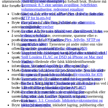
levende musikkvisualisering
uttømmende, men tilbys som eksempler på forbudt bruk. Brukere må
Evermusic 8.7: ekte sømløs avspilling, lydeffekter,
ikke forsøke å:
volumnormalisering, redesignet equalizer
Flacbox 7.4: nybygd CarPlay, Plex, Jellyfin, Subsonic,
Undersøke, skanne eller teste sårbarheten til noe system eller
SFTP for hi-res-lyd
nettverk;
Evervideo 1.7: Ny Plex, Jellyfin, sky-strømming,
Bryte eller på annen måte omgå sikkerhets- eller
avspillingsbevegelser
autentiseringstiltak;
Evertag 4.2: Nye sky-tilkoblinger, innstillinger for tag-
Forstyrre eller avbryte noen bruker, vert eller nettverk, f.eks. ve
redigerer forklart
å sende virus, overbelaste, oversvømme, spamme eller e-
Evermusic 8.6: Ny CarPlay, Plex, Jellyfin, SFTP og
postbombe noen del av Tjenestene;
sangtekst-widget
Få tilgang til eller søke i Tjenestene på andre måter enn våre
Beste Sky-musikkspillere for iPhone i 2026
offentlig støttede grensesnitt (f.eks. «scraping»);
Eksporter Wix-blogginnlegg til Markdown med OpenAI
Sende uoppfordrede meldinger, kampanjer eller reklame, eller
Spill Lossless FLAC og DSD på iPhone og Mac med
spam;
Flacbox
Sende endret, villedende eller falsk kildeidentifiserende
Beste Sky-musikkspiller for iPhone og iPad
informasjon, inkludert «spoofing» eller «phishing»;
Evermusic 6.8: Aliyun Drive, Synology, Nye UI-stiler
Markedsføre eller reklamere for produkter eller tjenester andre
Evermusic Pro på Setapp Mobile: Skymusikk for iOS
enn dine egne uten passende autorisasjon;
Evermusic når 11 millioner nedlastinger verden over
Bruke automatiserte eller andre midler for å opprette kontoer i
Flacbox Når 1 Million Nedlastinger: Hi-Res Lyd
bulk eller for å få tilgang til Tjenestene på annen måte enn ved 
5 Beste iPhone Musikkspiller-apper i 2025
bruke vårt offisielle grensesnitt og/eller API-er;
Evermusic promovideo: skymusikkspiller
Publisere eller dele materiale som er ulovlig pornografisk eller
Evermusic 3.6: CarPlay, VoiceOver og mer
uanstendig, eller som fremmer bigotteri, religiøst, rasemessig
Evermusic 3.1: Crossfade, biblioteksynkronisering og
eller etnisk hat;
sikkerhetskopiering
Bryte loven på noen måte, inkludert lagring, publisering eller