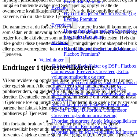
Evermusic Premium
inngå en bindende avtale med Selskapet og oppfyller alle de
Evertag
ovennevnte kvalifikasjonskravene. Hvis du ikke oppfyller alle disse
Hva er forskjellen mellom Evertag og
kravene, må du ikke bruke Tjenesten.
Evertag Premium
Evervideo
Du garanterer at du forstår at lover kan variere fra stat til kommune, o
Hva er forskjellen mellom Evervideo 
som sådan er du ansvarlig for overholdelse av alle lover, forskrifter og
Evervideo Premium?
regler for alle aktiviteter som utføres i din bruk av Tjenesten. Hvis du
Flacbox
ikke godtar disse tjenestevilkårene, retningslinjene for akseptabel bruk
Hva er forskjellen mellom Flacbox og
eller personvernreglene, kan du ikke få tilgang til eller bruke denne
Flacbox Premium?
Tjenesten.
Veiledninger
Endringer i tjenestevilkårene
Slik bruker du lydeffekter og DSP i Flacbox
Compressor, Freeverb, Crossfeed, Echo,
volumnormalisering og mer
Vi kan revidere og oppdatere disse tjenestevilkårene fra tid til annen
Slik slår du på en musikkvisualiserer mens 
etter eget skjønn. Alle endringer trer i kraft umiddelbart når vi
spiller musikk på iPhone, iPad og Mac
publiserer dem, og gjelder for all tilgang til og bruk av Tjenesten
Slik aktiverer og bruker du sømløs avspilling
deretter. Eventuelle endringer i bestemmelsene om tvisteløsning fastsat
Evermusic
i Gjeldende lov og jurisdiksjon vil imidlertid ikke gjelde for tvister so
Slik bruker du lydeffektene i Evermusic:
partene har faktisk kjennskap til på eller før datoen endringen
Reverb, Delay, Distortion, Compressor,
publiseres på Tjenesten.
Crossfeed og volumnormalisering
Hvordan eksportere Apple Music-spillelister
Din fortsatte bruk av Tjenesten etter publisering av reviderte
og spille dem i Evermusic på Mac
tjenestevilkår betyr at du aksepterer og godtar endringene. Du
Hvordan lage en M3U-spilleliste for Internet
forventes å sjekke denne siden hver gang du bruker denne Tjenesten