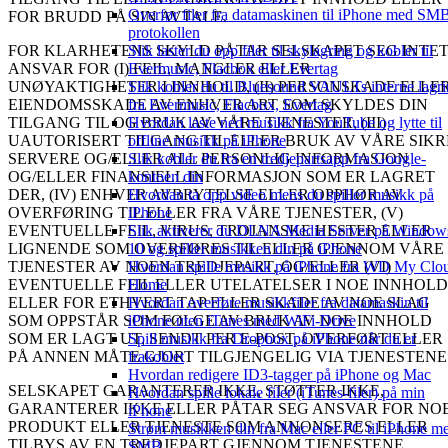
Overfør filer fra datamaskinen til iPhone med SM
FOR BRUDD PÅ SIN AVTALE.
protokollen
Slik laster du opp filer til skylagring og kobler til
FOR KLARHETENS SKYLD PÅTAR SELSKAPET SEG INTE
Evermusic, Flacbox eller Evertag
ANSVAR FOR (I) FEIL, MANGLER ELLER
Slik kobler du til Bluesound VAULTs interne lagr
UNØYAKTIGHETER I INNHOLD, (II) PERSONSKADE ELLE
fra Evermusic, Flacbox, Evertag
EIENDOMSSKADE AV ENHVER ART SOM SKYLDES DIN
Hvordan laste ned musikk fra YouTube og lytte til
TILGANG TIL OG BRUK AV VÅRE TJENESTER, (III)
offline musikk på iPhone
UAUTORISERT TILGANG TIL ELLER BRUK AV VÅRE SIKR
Slik kobler du fra en tredjepartsapp fra Google-
SERVERE OG/ELLER ALL PERSONLIG INFORMASJON
kontoen din
OG/ELLER FINANSIELL INFORMASJON SOM ER LAGRET
Hvordan ta opp video mens du spiller musikk på
DER, (IV) ENHVER AVBRYTELSE ELLER OPPHØR AV
iPhone
OVERFØRING TIL ELLER FRA VÅRE TJENESTER, (V)
Slik aktiverer du DLNA Media Server på Window
EVENTUELLE FEIL, VIRUS, TROJANSKE HESTER ELLER
10 og spiller musikken din på iPhone
LIGNENDE SOM OVERFØRES TIL ELLER GJENNOM VÅRE
Hvordan spille musikk på iPhone fra WD My Clo
TJENESTER AV NOEN TREDJEPART, OG/ELLER (VI)
Home
EVENTUELLE FEIL ELLER UTELATELSER I NOE INNHOLD
Hvordan overføre musikkfiler fra datamaskin til
ELLER FOR ETHVERT TAP ELLER SKADE AV NOE SLAG
iPhone uten iTunes med WiFi-Drive
SOM OPPSTÅR SOM FØLGE AV BRUK AV NOE INNHOLD
Spill musikk fra Dropbox på iPhone når du er
SOM ER LAGT UT, SENDT PER E-POST, OVERFØRT ELLER
frakoblet
PÅ ANNEN MÅTE GJORT TILGJENGELIG VIA TJENESTENE
Hvordan redigere ID3-tagger på iPhone og Mac
SELSKAPET GARANTERER IKKE, STØTTER IKKE,
Hvordan spille lokale filer (iTunes-filer) på min
GARANTERER IKKE ELLER PÅTAR SEG ANSVAR FOR NO
iPhone
PRODUKT ELLER TJENESTE SOM ANNONSERES ELLER
Strøm musikken din fra Mac eller PC til iPhone m
TILBYS AV EN TREDJEPART GJENNOM TJENESTENE
SMB