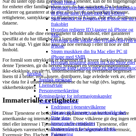
Når du laster opp data gjennom våre Tjenester, kan de bli tilgjengelig
Cloud Home
for enheter eller familiebrukere som du har autorisert. Du bekrefter,
Hvordan overføre musikkfiler fra datamaski
erklærer og garanterer at du eier eller har de nødvendige lisensene,
til iPhone uten iTunes med WiFi-Drive
rettighetene, samtykkene og tillatelsene til å lagre, dele eller distribuer
Spill musikk fra Dropbox på iPhone når du 
dataene.
frakoblet
Hvordan redigere ID3-tagger på iPhone og
Du beholder alle dine eierrettigheter til ditt Innhold, eller garanterer
Mac
spesifikt at du har tillatelse til å lagre eller bruke dataene på den måten
Hvordan spille lokale filer (iTunes-filer) på 
du har valgt. Vi gjør ikke krav på noe eierskap i eller til noe av ditt
iPhone
Innhold.
Strøm musikken din fra Mac eller PC til
iPhone med SMB
For formål som uttrykkelig er begrenset til å levere funksjonalitetene ti
Hvordan installere appen fra App Store eller
denne Tjenesten, gir du herved Selskapet en verdensomspennende,
aktivere kjøp i appen med en innløsningsko
ikke-eksklusiv, royaltyfri, underlisensierbar og overførbar begrenset
Juridisk
lisens til å bruke, reprodusere, distribuere, lage avledede verk av, eller
Juridisk merknad
vise data for å utføre funksjonalitetene du har valgt (dvs. lagring,
Lisensavtale
sikkerhetskopier).
Personvernerklæring
Retningslinjer for informasjonskapsler
Immaterielle rettigheter
Vilkår og betingelser
Endringer i tjenestevilkårene
Tilgang til Tjenesten og kontosikkerhet
Disse Tjenestene er beskyttet av opphavsrett, varemerker og andre
Dine data
amerikanske og internasjonale lover. Disse vilkårene gir deg ingen rett
Immaterielle rettigheter
tittel eller interesse i Tjenestene, andres innhold i Tjenestene, eller
Retningslinjer for akseptabel bruk
Selskapets varemerker, inkludert men ikke begrenset til: Evermusic,
Fakturering
Evermusic Pro, Flacbox, Evertag.