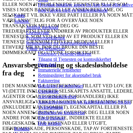
ELLER NOEN HYPERLENKEDE TJENESTER ELLER SOM
Hvordan installere appen fra App Store eller aktive
VISES I NOEN BANNER ELLER ANNEN REKLAME, OG
kjøp i appen med en innløsningskode
SELSKAPET VIL IKKE VÆRE PART I ELLER PÅ NOEN MÅT
Støtte
VÆRE ANSVARLIG FOR Å OVERVÅKE NOEN
Juridisk
TRANSAKSJON MELLOM DEG OG
Juridisk merknad
TREDJEPARTSLEVERANDØRER AV PRODUKTER ELLER
Lisensavtale
TJENESTER. SOM VED KJØP AV ET PRODUKT ELLER EN
Personvernerklæring
TJENESTE GJENNOM ETHVERT MEDIUM ELLER I
Retningslinjer for informasjonskapsler
ETHVERT MILJØ, BØR DU BRUKE DIN BESTE
Vilkår og betingelser
DØMMEKRAFT OG UTVISE FORSIKTIGHET.
Endringer i tjenestevilkårene
Tilgang til Tjenesten og kontosikkerhet
Ansvarsbegrensning og skadesløsholdelse
Dine data
Immaterielle rettigheter
fra deg
Retningslinjer for akseptabel bruk
Fakturering
I DEN MAKSIMALE UTSTREKNING TILLATT VED LOV, ER
Betalinger og refusjoner
VI (DETTE INKLUDERER SELSKAPETS ANSATTE, LEDERE
Oppsigelse
AGENTER OG AUTORISERTE FORHANDLERE) IKKE
Ansvarsfraskrivelser
ANSVARLIGE, VERKEN I KONTRAKT, ERSTATNINGSRETT
Ansvarsbegrensning og skadesløsholdelse fra deg
(INKLUDERT UAKTSOMHET), EGENKAPITAL ELLER PÅ
Tvisteløsning
NOEN ANNEN GRUNNLAG OVERFOR DEG ELLER NOEN
Delbarhet og fraskrivelse
ANDRE FOR NOEN DIREKTE, INDIREKTE ELLER
Force majeure
FØLGESKADE, TAP, KOSTNAD ELLER UTGIFT,
Hele avtalen
EIENDOMSSKADE, PERSONSKADE, TAP AV FORTJENESTE
Kontakt