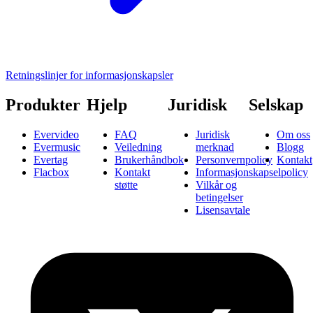
Retningslinjer for informasjonskapsler
Produkter
Hjelp
Juridisk
Selskap
Evervideo
FAQ
Juridisk
Om oss
Evermusic
Veiledning
merknad
Blogg
Evertag
Brukerhåndbok
Personvernpolicy
Kontakt
Flacbox
Kontakt
Informasjonskapselpolicy
støtte
Vilkår og
betingelser
Lisensavtale