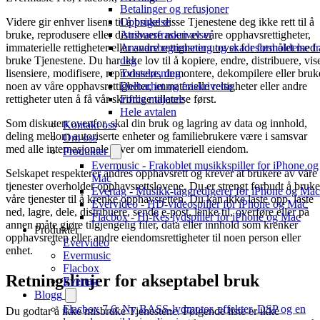
Betalinger og refusjoner
Oppsigelse
Videre gir enhver lisens til å bruke disse Tjenestene deg ikke rett til å
Ansvarsfraskrivelser
bruke, reprodusere eller distribuere noen av våre opphavsrettigheter,
Ansvarsbegrensning og skadesløsholdelse fr
immaterielle rettigheter eller andre rettigheter utover for formålet med 
deg
bruke Tjenestene. Du har ikke lov til å kopiere, endre, distribuere, vis
Tvisteløsning
lisensiere, modifisere, reprodusere, demontere, dekompilere eller bruk
Delbarhet og fraskrivelse
noen av våre opphavsrettigheter, immaterielle rettigheter eller andre
Force majeure
rettigheter uten å få vår skriftlige tillatelse først.
Hele avtalen
Som diskutert ovenfor, skal din bruk og lagring av data og innhold,
Kontakt oss
deling mellom autoriserte enheter og familiebrukere være i samsvar
Om oss
med alle internasjonale lover om immateriell eiendom.
Produkter
Evermusic - Frakoblet musikkspiller for iPhone og
Selskapet respekterer andres opphavsrett og krever at brukere av våre
Mac
tjenester overholder opphavsrettslovene. Du er strengt forbudt å bruke
Evertag - Musikk-taggredigerer for iPhone og Mac
våre tjenester til å krenke opphavsretten. Du kan ikke laste opp, laste
Evervideo - HD-videospiller for iPhone og Mac
ned, lagre, dele, distribuere, sende e-post, lenke til, overføre eller på
Flacbox - Hi-Res lydspiller for iPhone og Mac
annen måte gjøre tilgjengelig filer, data eller innhold som krenker
Produkter
opphavsretten eller andre eiendomsrettigheter til noen person eller
Evervideo
enhet.
Evermusic
Flacbox
Retningslinjer for akseptabel bruk
Evertag
Blogg
Flacbox 7.6: Ny BASS-lydmotor, effekter, DSP og en
Du godtar å ikke misbruke Tjenestene. Følgende liste er ikke