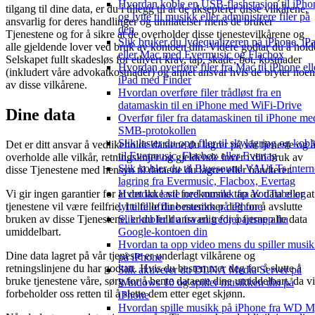
Hvordan koble en USB-flashstasjon til iPho
tilgang til dine data, er du i tillegg til at de aksepterer disse vilkårene,
og lytte til musikk eller administrere filer på
ansvarlig for deres handlinger og unnlatelser mens de bruker
den
Tjenestene og for å sikre at de overholder disse tjenestevilkårene og
Slik bruker du lydequalizeren på iPhone, iP
alle gjeldende lover ved bruk av kontoen din. Videre godtar du å hold
eller Mac med Evermusic og Flacbox
Selskapet fullt skadesløs for ethvert krav, tap, skade, bot, kostnader
Hvordan overføre filer fra Mac til iPhone ell
(inkludert våre advokatkostnader) og annet ansvar hvis de bryter noen
iPad med Finder
av disse vilkårene.
Hvordan overføre filer trådløst fra en
datamaskin til en iPhone med WiFi-Drive
Dine data
Overfør filer fra datamaskinen til iPhone me
SMB-protokollen
Slik laster du opp filer til skylagring og kobl
Det er ditt ansvar å vedlikeholde dataene du lagrer på vår tjeneste og 
til Evermusic, Flacbox eller Evertag
overholde alle vilkår, retningslinjer og gjeldende lover i din bruk av
Slik kobler du til Bluesound VAULTs intern
disse Tjenestene med hensyn til dataene du lagrer eller håndterer.
lagring fra Evermusic, Flacbox, Evertag
Hvordan laste ned musikk fra YouTube og
Vi gir ingen garantier for at det ikke vil forekomme tap av data eller at
lytte til offline musikk på iPhone
tjenestene vil være feilfrie. I tilfelle du bestemmer deg for å avslutte
Slik kobler du fra en tredjepartsapp fra
bruken av disse Tjenestene, er du fullt ansvarlig for å fjerne alle data
Google-kontoen din
umiddelbart.
Hvordan ta opp video mens du spiller musi
Dine data lagret på vår tjeneste er underlagt vilkårene og
på iPhone
retningslinjene du har godtatt. Hvis du bestemmer deg for å slutte å
Slik aktiverer du DLNA Media Server på
bruke tjenestene våre, sørg for å hente dataene dine umiddelbart, da vi
Windows 10 og spiller musikken din på
forbeholder oss retten til å slette dem etter eget skjønn.
iPhone
Hvordan spille musikk på iPhone fra WD 