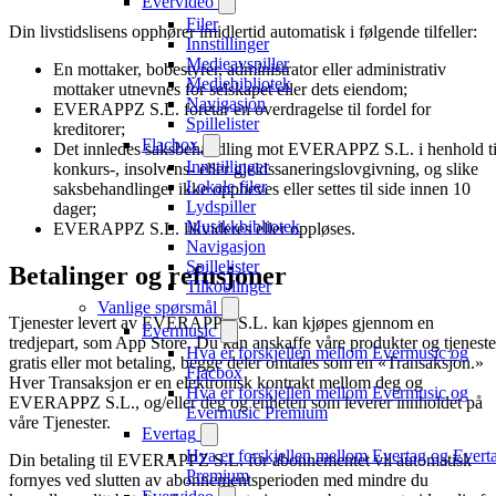
Evervideo
Filer
Din livstidslisens opphører imidlertid automatisk i følgende tilfeller:
Innstillinger
Medieavspiller
En mottaker, bobestyrer, administrator eller administrativ
Mediebibliotek
mottaker utnevnes for selskapet eller dets eiendom;
Navigasjon
EVERAPPZ S.L. foretar en overdragelse til fordel for
Spillelister
kreditorer;
Flacbox
Det innledes saksbehandling mot EVERAPPZ S.L. i henhold ti
Innstillinger
konkurs-, insolvens- eller gjeldssaneringslovgivning, og slike
Lokale filer
saksbehandlinger ikke oppheves eller settes til side innen 10
Lydspiller
dager;
Musikkbibliotek
EVERAPPZ S.L. likvideres eller oppløses.
Navigasjon
Spillelister
Betalinger og refusjoner
Tilkoblinger
Vanlige spørsmål
Tjenester levert av EVERAPPZ S.L. kan kjøpes gjennom en
Evermusic
tredjepart, som App Store. Du kan anskaffe våre produkter og tjeneste
Hva er forskjellen mellom Evermusic og
gratis eller mot betaling, begge deler omtales som en «Transaksjon.»
Flacbox
Hver Transaksjon er en elektronisk kontrakt mellom deg og
Hva er forskjellen mellom Evermusic og
EVERAPPZ S.L., og/eller deg og enheten som leverer innholdet på
Evermusic Premium
våre Tjenester.
Evertag
Hva er forskjellen mellom Evertag og Evert
Din betaling til EVERAPPZ S.L. for abonnementet vil automatisk
Premium
fornyes ved slutten av abonnementsperioden med mindre du