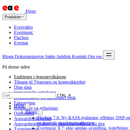
Hjem
Produkter
Evervideo
Evermusic
Flacbox
Evertag
Blogg
Dokumentasjon
Støtte
Juridisk
Kontakt
Om oss
På denne siden
Endringer i tjenestevilkårene
Tilgang til Tjenesten og kontosikkerhet
Dine data
Immaterielle rettigheter
CTRL K
Retningslinjer for akseptabel bruk
Fakturering
Hjem
Betalinger og refusjoner
Blogg
Oppsigelse
Flacbox 7.6: Ny BASS-lydmotor, effekter, DSP o
Ansvarsfraskrivelser
en levende musikkvisualisering
Ansvarsbegrensning og skadesløsholdelse fra deg
Evermusic 8.7: ekte sømløs avspilling, lydeffekter,
Tvisteløsning