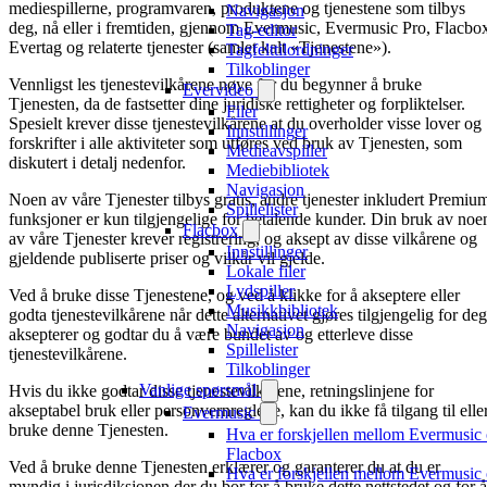
mediespillerne, programvaren, produktene og tjenestene som tilbys
Navigasjon
deg, nå eller i fremtiden, gjennom Evermusic, Evermusic Pro, Flacbo
Tag-editor
Evertag og relaterte tjenester (samlet kalt «Tjenestene»).
Tagfelttilordninger
Tilkoblinger
Vennligst les tjenestevilkårene nøye før du begynner å bruke
Evervideo
Tjenesten, da de fastsetter dine juridiske rettigheter og forpliktelser.
Filer
Spesielt krever disse tjenestevilkårene at du overholder visse lover og
Innstillinger
forskrifter i alle aktiviteter som utføres ved bruk av Tjenesten, som
Medieavspiller
diskutert i detalj nedenfor.
Mediebibliotek
Navigasjon
Noen av våre Tjenester tilbys gratis, andre tjenester inkludert Premiu
Spillelister
funksjoner er kun tilgjengelige for betalende kunder. Din bruk av noe
Flacbox
av våre Tjenester krever registrering, og aksept av disse vilkårene og
Innstillinger
gjeldende publiserte priser og vilkår vil gjelde.
Lokale filer
Lydspiller
Ved å bruke disse Tjenestene, og ved å klikke for å akseptere eller
Musikkbibliotek
godta tjenestevilkårene når dette alternativet gjøres tilgjengelig for deg
Navigasjon
aksepterer og godtar du å være bundet av og etterleve disse
Spillelister
tjenestevilkårene.
Tilkoblinger
Vanlige spørsmål
Hvis du ikke godtar disse tjenestevilkårene, retningslinjene for
akseptabel bruk eller personvernreglene, kan du ikke få tilgang til elle
Evermusic
bruke denne Tjenesten.
Hva er forskjellen mellom Evermusic
Flacbox
Ved å bruke denne Tjenesten erklærer og garanterer du at du er
Hva er forskjellen mellom Evermusic
myndig i jurisdiksjonen der du bor for å bruke dette nettstedet og for å