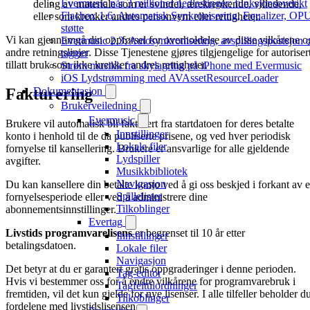
Evermusic når 3 millioner nedlastinger: funksjonsoverikt
deling av materiale som er svindel, ærekrenkende, villedende,
Flacbox 1.6: Automatisk Synkronisering, Equalizer, OP
eller som krenker andres personvern eller rettigheter.
støtte
Vi kan gjennomgå din oppførsel for overholdelse av disse vilkårene o
Evermusic 2.3: Autosynkronisering, avspillingsposisjon 
andre retningslinjer. Disse Tjenestene gjøres tilgjengelige for autoriser
tagger
tillatt bruk som ikke krenker andres rettigheter.
Strøm musikk fra skylagring på iPhone med Evermusic
iOS Lydstrømming med AVAssetResourceLoader
Fakturering
Dokumentasjon
Brukerveiledning
Evermusic
Brukere vil automatisk bli fakturert fra startdatoen for deres betalte
Innstillinger
konto i henhold til de da publiserte prisene, og ved hver periodisk
Lokale filer
fornyelse til kansellering. Brukere er ansvarlige for alle gjeldende
Lydspiller
avgifter.
Musikkbibliotek
Navigasjon
Du kan kansellere din betalte konto ved å gi oss beskjed i forkant av 
Spillelister
fornyelsesperiode eller ved å administrere dine
Tilkoblinger
abonnementsinnstillinger.
Evertag
Livstids programvarelisens
er begrenset til 10 år etter
Innstillinger
betalingsdatoen.
Lokale filer
Navigasjon
Det betyr at du er garantert gratis oppgraderinger i denne perioden.
Tag-editor
Hvis vi bestemmer oss for å endre vilkårene for programvarebruk i
Tagfelttilordninger
fremtiden, vil det kun gjelde for nye lisenser. I alle tilfeller beholder d
Tilkoblinger
fordelene med livstidslisensen.