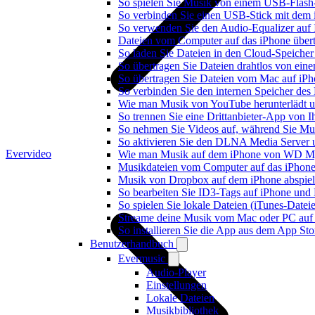
So spielen Sie Musik von einem USB-Flash
So verbinden Sie einen USB-Stick mit dem 
So verwenden Sie den Audio-Equalizer auf 
Dateien vom Computer auf das iPhone über
So laden Sie Dateien in den Cloud-Speicher
So übertragen Sie Dateien drahtlos von ein
So übertragen Sie Dateien vom Mac auf iPh
So verbinden Sie den internen Speicher de
Wie man Musik von YouTube herunterlädt u
So trennen Sie eine Drittanbieter-App von
So nehmen Sie Videos auf, während Sie Mus
So aktivieren Sie den DLNA Media Server 
Evervideo
Wie man Musik auf dem iPhone von WD My
Musikdateien vom Computer auf das iPhone
Musik von Dropbox auf dem iPhone abspiele
So bearbeiten Sie ID3-Tags auf iPhone und
So spielen Sie lokale Dateien (iTunes-Date
Streame deine Musik vom Mac oder PC auf
So installieren Sie die App aus dem App St
Benutzerhandbuch
Evermusic
Audio-Player
Einstellungen
Lokale Dateien
Musikbibliothek