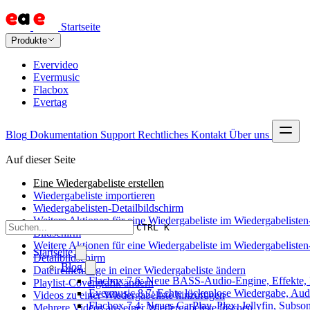
Startseite
Produkte
Evervideo
Evermusic
Flacbox
Evertag
Blog
Dokumentation
Support
Rechtliches
Kontakt
Über uns
Auf dieser Seite
Eine Wiedergabeliste erstellen
Wiedergabeliste importieren
Wiedergabelisten-Detailbildschirm
Weitere Aktionen für eine Wiedergabeliste im Wiedergabelisten
CTRL K
Bildschirm
Weitere Aktionen für eine Wiedergabeliste im Wiedergabelisten
Startseite
Detailbildschirm
Blog
Dateireihenfolge in einer Wiedergabeliste ändern
Flacbox 7.6: Neue BASS-Audio-Engine, Effekte, 
Playlist-Covergrafik ändern
Evermusic 8.7: Echte lückenlose Wiedergabe, Audio
Videos zu einer Wiedergabeliste hinzufügen
Flacbox 7.4: Neues CarPlay, Plex, Jellyfin, Subs
Mehrere Videos aus einer Wiedergabeliste löschen