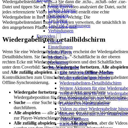
Wiedergabelistendatei, wählen Sie dann die .m3u-, .m3u8- oder .cue-
Einstellungen
Datei und tippen Sie auf Fertig. Evervideo analysiert die Datei, sucht
Lokale Dateien
jedes referenzierte Video im Speicher und erstellt eine echte
Navigation
Wiedergabeliste in Ihrer Bibliothek. Wichtig: Die
Tag-Editor
Wiedergabelistendatei muss auf Dateien verweisen, die tatsächlich in
Tag-Feld-Zuordnungen
den angegebenen Pfaden vorhanden sind.
Verbindungen
Evervideo
Wiedergabelisten-Detailbildschirm
Dateien
Einstellungen
Wenn Sie eine Wiedergabeliste öffnen, erscheint der Wiedergabelisten
Media Player
Detailbildschirm. Sie finden eine
"…"
-Schaltfläche in der oberen
Mediathek
rechten Ecke mit Wiedergabelistenoptionen und drei Schaltflächen
Navigation
unter dem Coverbild:
Suche
,
Wiedergabe fortsetzen
,
Alle abspiele
Wiedergabelisten
und
Alle zufällig abspielen
. Es gibt auch ein
Offline-Modus
-
Eine Wiedergabeliste erstellen
Kontrollkästchen zum Umschalten der vollständigen Wiedergabeliste
Wiedergabeliste importieren
Offline-Synchronisierung.
Wiedergabelisten-Detailbildschirm
Weitere Aktionen für eine Wiedergabe
Wiedergabe fortsetzen
— die zuletzt gespeicherte
Weitere Aktionen für eine Wiedergabe
Wiedergabeposition für diese Wiedergabeliste wiederherstellen.
Dateireihenfolge in einer Wiedergabel
Suche
— eine Suche in der aktuellen Wiedergabeliste
Playlist-Covergrafik ändern
durchführen.
Videos zu einer Wiedergabeliste hinz
Alle abspielen
— alle Videos aus der aktuellen Wiedergabelist
Mehrere Videos aus einer Wiedergabel
zur Player-Warteschlange hinzufügen.
Video-Optionen
Alle zufällig abspielen
— wie
Alle abspielen
, aber die Videos
Barrierefreiheit