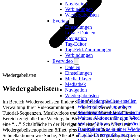
Navigation
Verbindungen
Wiedergabelisten
Evertag
Einstellungen
Lokale Dateien
Navigation
Tag-Editor
Tag-Feld-Zuordnungen
Verbindungen
Evervideo
Dateien
Einstellungen
Wiedergabelisten
Media Player
Mediathek
Wiedergabelisten
Navigation
Wiedergabelisten
Eine Wiedergabeliste erstellen
Im Bereich Wiedergabelisten finden Sie hilfreiche Tools zur
Wiedergabeliste importieren
Verwaltung Ihrer Videosammlungen — ideal für Serien, Kurse,
Wiedergabelisten-Detailbildsch
Tutorial-Sequenzen, Musikvideos und kuratierte Marathons. Dieser
Weitere Aktionen für eine Wied
Bereich zeigt alle Ihre Wiedergabelisten an einem Ort. Oben gibt es
Weitere Aktionen für eine Wied
eine “…"-Schaltfläche in der Navigationsleiste, die ein Menü mit
Dateireihenfolge in einer Wiede
Wiedergabelistenoptionen öffnet, plus eine Symbolleiste mit
Playlist-Covergrafik ändern
Schnellaktionen wie Suche, Alle abspielen und Alle zufällig abspielen