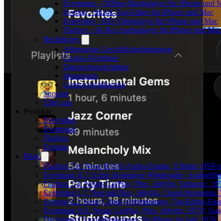
Evermusic - Offline-Musikplayer für iPhone und 
Evertag - Musik-Tag-Editor für iPhone und Mac
Evervideo - HD-Videoplayer für iPhone und Mac
Flacbox - Hi-Res Audioplayer für iPhone und Ma
Rechtliches
Allgemeine Geschäftsbedingungen
Cookie-Richtlinie
Datenschutzrichtlinie
Impressum
Lizenzvereinbarung
Support
Über uns
Produkte
Evervideo
Evermusic
Flacbox
Evertag
Blog
Flacbox 7.6: Neue BASS-Audio-Engine, Effekte, DSP un
Evermusic 8.7: Echte lückenlose Wiedergabe, Audioeffekt
Flacbox 7.4: Neues CarPlay, Plex, Jellyfin, Subsonic, 
Evervideo 1.7: Neu mit Plex, Jellyfin, Cloud-Streaming
Evertag 4.2: Neue Cloud-Verbindungen, Tag-Editor-Einst
Evermusic 8.6: Neues CarPlay, Plex, Jellyfin, SFTP, So
Die besten Cloud-Musikplayer für iPhone im Jahr 2026