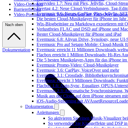
Evervideo 1.7: Neu mit Plex, Jellyfin, Cloud-Str
Video-Optionen
Evertag 4.2: Neue Cloud-Verbindungen, Tag-Editor
Barrierefreiheit
Evermusic 8.6: Neues CarPlay, Plex, Jellyfin, SF
Video-Position in einer Wiedergabeliste mit VoiceOver anpasse
Die besten Cloud-Musikplayer für iPhone im Jahr
Wix-Blogbeiträge zu Markdown exportieren mit 
Nach oben
Verlustfreies FLAC und DSD auf iPhone und Mac 
Bester Cloud-Musikplayer für iPhone und iPad
Evermusic 6.8: Aliyun Drive, Synology, neue UI-S
Evermusic Pro auf Setapp Mobile: Cloud-Musik f
Evermusic erreicht 11 Millionen Downloads weltw
Dokumentation
Flacbox erreicht 1 Million Downloads: Hi-Res Au
Die 5 besten Musikplayer-Apps für das iPhone im
Evermusic Promo-Video: Cloud-Musikplayer
Evermusic 3.6: CarPlay, VoiceOver und mehr
Evermusic 3.1: Crossfade, Bibliothekssynchronis
Evermusic erreicht 3 Millionen Downloads: Funkti
Flacbox 1.6: Auto-Sync, Equalizer, OPUS-Unters
Evermusic 2.3: Automatische Synchronisierung, W
Musik aus der Cloud auf dem iPhone streamen mi
iOS-Audio-Streaming mit AVAssetResourceLoade
Dokumentation
Anleitungen
So aktivieren Sie einen Musik-Visualizer b
So verwenden Sie Klangeffekte und DSP in 