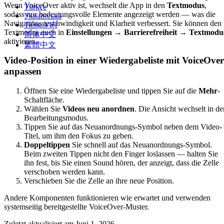
Wenn VoiceOver aktiv ist, wechselt die App in den
Textmodus
,
Türkçe
sodass nur bedeutungsvolle Elemente angezeigt werden — was die
Українська
Navigationsgeschwindigkeit und Klarheit verbessert. Sie können den
Tiếng Việt
Textmodus auch in
Einstellungen → Barrierefreiheit → Textmodu
简体中文
aktivieren.
繁體中文
Video-Position in einer Wiedergabeliste mit VoiceOver
anpassen
Öffnen Sie eine Wiedergabeliste und tippen Sie auf die
Mehr
-
Schaltfläche.
Wählen Sie
Videos neu anordnen
. Die Ansicht wechselt in de
Bearbeitungsmodus.
Tippen Sie auf das Neuanordnungs-Symbol neben dem Video-
Titel, um ihm den Fokus zu geben.
Doppeltippen
Sie schnell auf das Neuanordnungs-Symbol.
Beim zweiten Tippen nicht den Finger loslassen — halten Sie
ihn fest, bis Sie einen Sound hören, der anzeigt, dass die Zelle
verschoben werden kann.
Verschieben Sie die Zelle an ihre neue Position.
Andere Komponenten funktionieren wie erwartet und verwenden
systemseitig bereitgestellte VoiceOver-Muster.
Zuletzt aktualisiert am
Juni 1, 2026