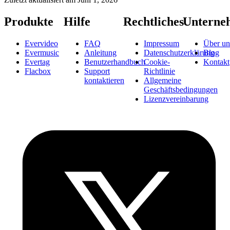
Produkte
Hilfe
Rechtliches
Unterne
Evervideo
FAQ
Impressum
Über un
Evermusic
Anleitung
Datenschutzerklärung
Blog
Evertag
Benutzerhandbuch
Cookie-
Kontakt
Flacbox
Support
Richtlinie
kontaktieren
Allgemeine
Geschäftsbedingungen
Lizenzvereinbarung