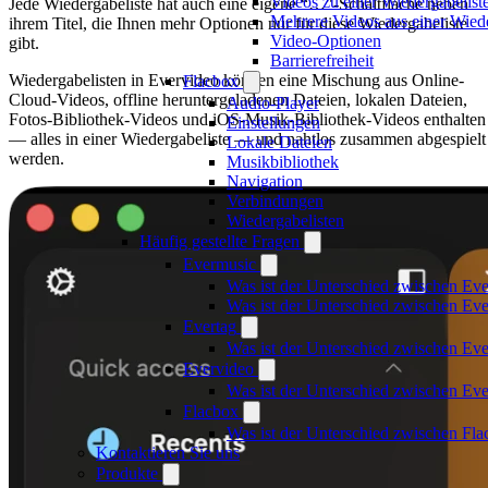
Videos zu einer Wiedergabelist
Jede Wiedergabeliste hat auch eine eigene “…"-Schaltfläche neben
Mehrere Videos aus einer Wiede
ihrem Titel, die Ihnen mehr Optionen nur für diese Wiedergabeliste
Video-Optionen
gibt.
Barrierefreiheit
Wiedergabelisten in Evervideo können eine Mischung aus Online-
Flacbox
Cloud-Videos, offline heruntergeladenen Dateien, lokalen Dateien,
Audio-Player
Fotos-Bibliothek-Videos und iOS-Musik-Bibliothek-Videos enthalten
Einstellungen
— alles in einer Wiedergabeliste — und nahtlos zusammen abgespielt
Lokale Dateien
werden.
Musikbibliothek
Navigation
Verbindungen
Wiedergabelisten
Häufig gestellte Fragen
Evermusic
Was ist der Unterschied zwischen Ev
Was ist der Unterschied zwischen E
Evertag
Was ist der Unterschied zwischen Ev
Evervideo
Was ist der Unterschied zwischen E
Flacbox
Was ist der Unterschied zwischen Fl
Kontaktieren Sie uns
Produkte