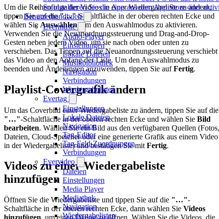
Um die Reihenfolge der Videos in einer Wiedergabeliste zu ändern,
So installieren Sie die App aus dem App Store oder akt
tippen Sie auf die
"…"
-Schaltfläche in der oberen rechten Ecke und
Benutzerhandbuch
wählen Sie
Auswählen
, um den Auswahlmodus zu aktivieren.
Evermusic
Verwenden Sie die Neuanordnungssteuerung und Drag-and-Drop-
Audio-Player
Gesten neben jedem Video, um sie nach oben oder unten zu
Einstellungen
verschieben. Das Tippen auf die Neuanordnungssteuerung verschiebt
Lokale Dateien
das Video an den Anfang der Liste. Um den Auswahlmodus zu
Musikbibliothek
beenden und Änderungen anzuwenden, tippen Sie auf
Fertig
.
Navigation
Verbindungen
Playlist-Covergrafik ändern
Wiedergabelisten
Evertag
Einstellungen
Um das Coverbild einer Wiedergabeliste zu ändern, tippen Sie auf die
Lokale Dateien
"…"
-Schaltfläche in der oberen rechten Ecke und wählen Sie
Bild
Navigation
bearbeiten
. Wählen Sie ein Bild aus den verfügbaren Quellen (Fotos
Tag-Editor
Dateien, Cloud-Speicher oder eine generierte Grafik aus einem Video
Tag-Feld-Zuordnungen
in der Wiedergabeliste) und bestätigen Sie mit
Fertig
.
Verbindungen
Evervideo
Videos zu einer Wiedergabeliste
Dateien
hinzufügen
Einstellungen
Media Player
Mediathek
Öffnen Sie die Wiedergabeliste und tippen Sie auf die
"…"
-
Navigation
Schaltfläche in der oberen rechten Ecke, dann wählen Sie
Videos
Wiedergabelisten
hinzufügen
, um einen Dialog zu öffnen. Wählen Sie die Videos, die