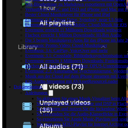
Wix-Blogbeiträge zu Markdown exportieren mit OpenAI
Verlustfreies FLAC und DSD auf iPhone und Mac mit Fl
Bester Cloud-Musikplayer für iPhone und iPad
Evermusic 6.8: Aliyun Drive, Synology, neue UI-Stile
Evermusic Pro auf Setapp Mobile: Cloud-Musik für iOS
Evermusic erreicht 11 Millionen Downloads weltweit
Flacbox erreicht 1 Million Downloads: Hi-Res Audio
Die 5 besten Musikplayer-Apps für das iPhone im Jahr 
Evermusic Promo-Video: Cloud-Musikplayer
Evermusic 3.6: CarPlay, VoiceOver und mehr
Evermusic 3.1: Crossfade, Bibliothekssynchronisation 
Evermusic erreicht 3 Millionen Downloads: Funktionsübe
Flacbox 1.6: Auto-Sync, Equalizer, OPUS-Unterstützun
Evermusic 2.3: Automatische Synchronisierung, Wiederg
Musik aus der Cloud auf dem iPhone streamen mit Ever
iOS-Audio-Streaming mit AVAssetResourceLoader
Dokumentation
Anleitungen
So aktivieren Sie einen Musik-Visualizer beim Ab
So verwenden Sie Klangeffekte und DSP in Flacbo
So aktivieren und nutzen Sie die lückenlose Wied
So verwenden Sie die Audio-Klangeffekte in Everm
So exportieren Sie Apple Music-Playlists und spie
Wie man eine M3U-Playlist für Internet Archive od