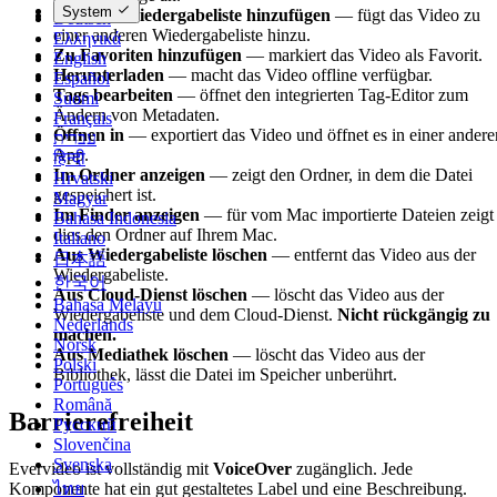
System
Zu einer Wiedergabeliste hinzufügen
— fügt das Video zu
Deutsch
einer anderen Wiedergabeliste hinzu.
Ελληνικά
Zu Favoriten hinzufügen
— markiert das Video als Favorit.
English
Herunterladen
— macht das Video offline verfügbar.
Español
Tags bearbeiten
— öffnet den integrierten Tag-Editor zum
Suomi
Ändern von Metadaten.
Français
Öffnen in
— exportiert das Video und öffnet es in einer andere
עברית
App.
हिन्दी
Im Ordner anzeigen
— zeigt den Ordner, in dem die Datei
Hrvatski
gespeichert ist.
Magyar
Im Finder anzeigen
— für vom Mac importierte Dateien zeigt
Bahasa Indonesia
dies den Ordner auf Ihrem Mac.
Italiano
Aus Wiedergabeliste löschen
— entfernt das Video aus der
日本語
Wiedergabeliste.
한국어
Aus Cloud-Dienst löschen
— löscht das Video aus der
Bahasa Melayu
Wiedergabeliste und dem Cloud-Dienst.
Nicht rückgängig zu
Nederlands
machen.
Norsk
Aus Mediathek löschen
— löscht das Video aus der
Polski
Bibliothek, lässt die Datei im Speicher unberührt.
Português
Română
Barrierefreiheit
Русский
Slovenčina
Svenska
Evervideo ist vollständig mit
VoiceOver
zugänglich. Jede
Komponente hat ein gut gestaltetes Label und eine Beschreibung.
ไทย