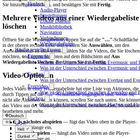
Flacbox
Sie hinzufügen möchten, und bestätigen Sie mit
Fertig
.
Audio-Player
Einstellungen
Mehrere Videos aus einer Wiedergabeliste
Lokale Dateien
löschen
Musikbibliothek
Navigation
Verbindungen
Öffnen Sie die Wiedergabeliste, tippen Sie auf die
"…"
-Schaltfläche
Wiedergabelisten
in der oberen rechten Ecke und wählen Sie
Auswählen
, um den
Häufig gestellte Fragen
Auswahlmodus zu aktivieren. Wählen Sie die Videos, die Sie löschen
Evermusic
möchten, und tippen Sie unten auf dem Bildschirm auf
Aus
Wiedergabeliste löschen
. Bestätigen Sie mit
Fertig
.
Was ist der Unterschied zwischen Evermusic und 
Was ist der Unterschied zwischen Evermusic und
Evertag
Video-Optionen
Was ist der Unterschied zwischen Evertag und Ev
Evervideo
Jedes Video in einer Wiedergabeliste hat eine Liste von Aktionen, die
Was ist der Unterschied zwischen Evervideo und
durch Tippen auf die
"…"
-Schaltfläche zugänglich sind. Wenn Sie
Flacbox
nicht alle Aktionen sehen können, scrollen Sie nach unten. Sie könne
Was ist der Unterschied zwischen Flacbox und F
das Video aus der Wiedergabeliste löschen, herunterladen, Metadaten
bearbeiten und mehr.
Deutsch
Als nächstes abspielen
— fügt das Video oben in die Player-
عربي
Warteschlange ein.
Català
Hell
Später abspielen
— hängt das Video unten an die Player-
Čeština
Dunkel
Warteschlange an.
Dansk