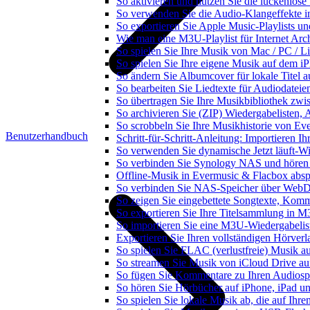
So aktivieren und nutzen Sie die lückenlos
So verwenden Sie die Audio-Klangeffekte in
So exportieren Sie Apple Music-Playlists u
Wie man eine M3U-Playlist für Internet Arch
So spielen Sie Ihre Musik von Mac / PC /
So spielen Sie Ihre eigene Musik auf dem i
So ändern Sie Albumcover für lokale Titel a
So bearbeiten Sie Liedtexte für Audiodate
So übertragen Sie Ihre Musikbibliothek zwis
So archivieren Sie (ZIP) Wiedergabelisten, 
So scrobbeln Sie Ihre Musikhistorie von Ev
Benutzerhandbuch
Schritt-für-Schritt-Anleitung: Importieren 
So verwenden Sie dynamische Jetzt läuft-W
So verbinden Sie Synology NAS und hören
Offline-Musik in Evermusic & Flacbox abspi
So verbinden Sie NAS-Speicher über WebD
So zeigen Sie eingebettete Songtexte, Kom
So exportieren Sie Ihre Titelsammlung in
So importieren Sie eine M3U-Wiedergabelis
Exportieren Sie Ihren vollständigen Hörver
So spielen Sie FLAC (verlustfreie) Musik a
So streamen Sie Musik von iCloud Drive au
So fügen Sie Kommentare zu Ihren Audiospu
So hören Sie Hörbücher auf iPhone, iPad u
So spielen Sie lokale Musik ab, die auf Ihr