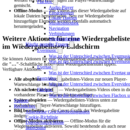
werden vor dem Hinzufügen zur Player-Warteschlange
Flacbox
gemischt.
Audio-Player
Offline-Modus
— alle Videos aus dieser Wiedergabeliste auf
Einstellungen
lokale Dateien herunterladen. Neu zur Wiedergabeliste
Lokale Dateien
hinzugefügte Elemente werden ebenfalls automatisch
Musikbibliothek
heruntergeladen.
Navigation
Verbindungen
Weitere Aktionen für eine Wiedergabeliste
Wiedergabelisten
Häufig gestellte Fragen
im Wiedergabelisten-Bildschirm
Evermusic
Was ist der Unterschied zwischen Evermusi
Sie können Aktionen für eine Wiedergabeliste aufrufen, indem Sie au
Was ist der Unterschied zwischen Evermus
die
"…"
-Schaltfläche neben dem Wiedergabelistentitel tippen.
Evertag
Verfügbare Aktionen:
Was ist der Unterschied zwischen Evertag 
Evervideo
Alle abspielen
— Wiedergabelisten-Videos zur neuen Player-
Was ist der Unterschied zwischen Evervid
Warteschlange hinzufügen.
Flacbox
Als nächstes abspielen
— Wiedergabelisten-Videos oben in di
vorhandene Player-Warteschlange einfügen.
Was ist der Unterschied zwischen Flacbox
Später abspielen
— Wiedergabelisten-Videos unten zur
Support
vorhandenen Player-Warteschlange hinzufügen.
Rechtliches
Bild bearbeiten
— die Cover-Grafik der Wiedergabeliste
Allgemeine Geschäftsbedingungen
ändern.
Cookie-Richtlinie
Offline-Modus aktivieren
— Offline-Modus für die
Datenschutzrichtlinie
Wiedergabeliste aktivieren. Sowohl bestehende als auch neue
Impressum