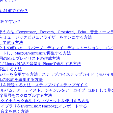
違いは何ですか
iumの違いは何ですか？
の違いは何ですか？
法: Compressor、Freeverb、Crossfeed、Echo、音量
生しながらミュージックビジュアライザーをオンにする方法
にして使う方法
ドエフェクトの使い方：リバーブ、ディレイ、ディストーション、
ートし、MacのEvermusicで再生する方法
c Archive用のM3Uプレイリストの作成方法
 / Linux / NASの音楽をiPhoneで再生する方法
楽を再生する方法
ルバムカバーを変更する方法：ステップバイステップガイド（モバ
ァイルの歌詞を編集する方法
イブラリを転送する方法：ステップバイステップガイド
レイリスト、アルバム、アーティスト、ジャンルをアーカイブ（ZIP）
t.fmに音楽履歴をスクロブルする方法
と Flacbox のダイナミック再生中ウィジェットを使用する方法
ブラリをEvermusicとFlacboxにインポートする
Macで音楽を聴く方法