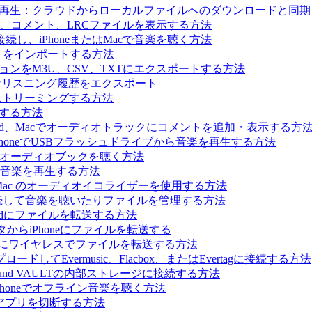
ライン音楽を再生：クラウドからローカルファイルへのダウンロードと同期
歌詞、コメント、LRCファイルを表示する方法
続し、iPhoneまたはMacで音楽を聴く方法
イリストをインポートする方法
コレクションをM3U、CSV、TXTにエクスポートする方法
.fmへ完全なリスニング履歴をエクスポート
で音楽をストリーミングする方法
生する方法
hone、iPad、Macでオーディオトラックにコメントを追加・表示する方
を使ってiPhoneでUSBフラッシュドライブから音楽を再生する方法
、Macでオーディオブックを聴く方法
カル音楽を再生する方法
ne、iPad、Mac のオーディオイコライザーを使用する方法
に接続して音楽を聴いたりファイルを管理する方法
はiPadにファイルを転送する方法
からiPhoneにファイルを転送する
Phoneにワイヤレスでファイルを転送する方法
てEvermusic、Flacbox、またはEvertagに接続する方法
らBluesound VAULTの内部ストレージに接続する方法
Phoneでオフライン音楽を聴く方法
ィアプリを切断する方法