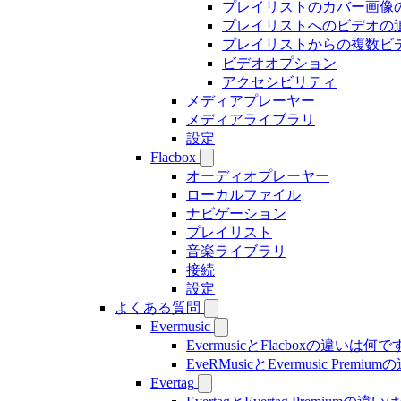
プレイリストのカバー画像
プレイリストへのビデオの
プレイリストからの複数ビ
ビデオオプション
アクセシビリティ
メディアプレーヤー
メディアライブラリ
設定
Flacbox
オーディオプレーヤー
ローカルファイル
ナビゲーション
プレイリスト
音楽ライブラリ
接続
設定
よくある質問
Evermusic
EvermusicとFlacboxの違いは何
EveRMusicとEvermusic Prem
Evertag