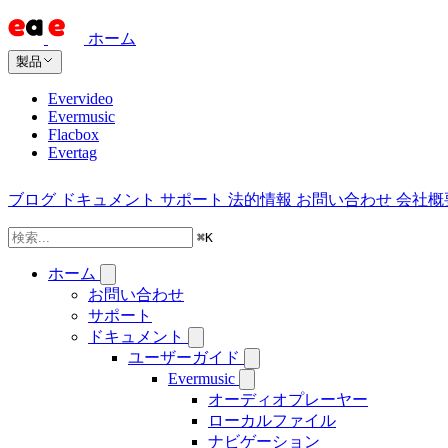
ホーム
製品
Evervideo
Evermusic
Flacbox
Evertag
ブログ
ドキュメント
サポート
法的情報
お問い合わせ
会社概
⌘
K
ホーム
お問い合わせ
サポート
ドキュメント
ユーザーガイド
Evermusic
オーディオプレーヤー
ローカルファイル
ナビゲーション