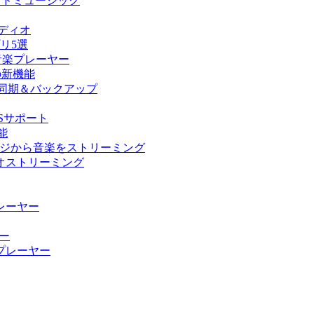
向けクラウドミュージック
ーディオ
プリ5選
ド音楽プレーヤー
の他の新機能
ラリ同期＆バックアップ
USサポート
能
ストレージから音楽をストリーミング
ーディオストリーミング
楽プレーヤー
ヤー
ィオプレーヤー