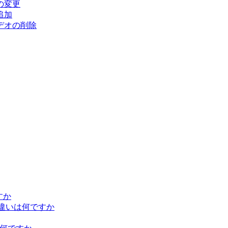
の変更
追加
デオの削除
ですか
iumの違いは何ですか