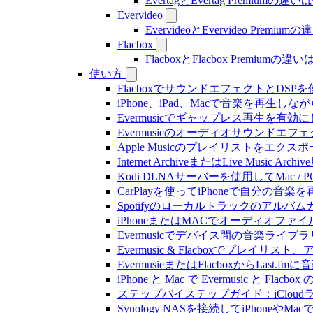
EvertagとEvertag Premiumの
Evervideo
EvervideoとEvervideo Prem
Flacbox
FlacboxとFlacbox Premium
使い方
FlacboxでサウンドエフェクトとDSPを使う方
iPhone、iPad、Macで音楽を再
Evermusicでギャップレス再生を有効
Evermusicのオーディオサウン
Apple Musicのプレイリストをエクスポ
Internet ArchiveまたはLive Musi
Kodi DLNAサーバーを使用してMac / PC
CarPlayを使ってiPhoneで自分の音
Spotifyのローカルトラックのア
iPhoneまたはMACでオーディオフ
Evermusicでデバイス間の音楽ラ
Evermusic & Flacboxでプ
EvermusieまたはFlacboxからLas
iPhone と Mac で Evermusic 
ステップバイステップガイド：iCloudライ
Synology NASを接続してiPhoneや