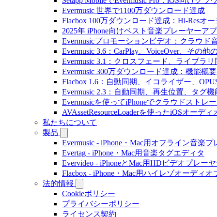
Setapp MobileでEvermusic Pro：iOS
Evermusic 世界で1100万ダウンロード達成
Flacbox 100万ダウンロード達成：Hi-Resオ
2025年 iPhone向けベスト音楽プレーヤーア
Evermusicプロモーションビデオ：クラウ
Evermusic 3.6：CarPlay、VoiceOver、そ
Evermusic 3.1：クロスフェード、ライブ
Evermusic 300万ダウンロード達成：機能概要
Flacbox 1.6：自動同期、イコライザー、OP
Evermusic 2.3：自動同期、再生位置、タグ機
Evermusicを使ってiPhoneでクラウド
AVAssetResourceLoaderを使ったiOSオ
私たちについて
製品
Evermusic - iPhone・Mac用オフライン音
Evertag - iPhone・Mac用音楽タグエディタ
Evervideo - iPhoneとMac用HDビデオプレー
Flacbox - iPhone・Mac用ハイレゾオーデ
法的情報
Cookieポリシー
プライバシーポリシー
ライセンス契約