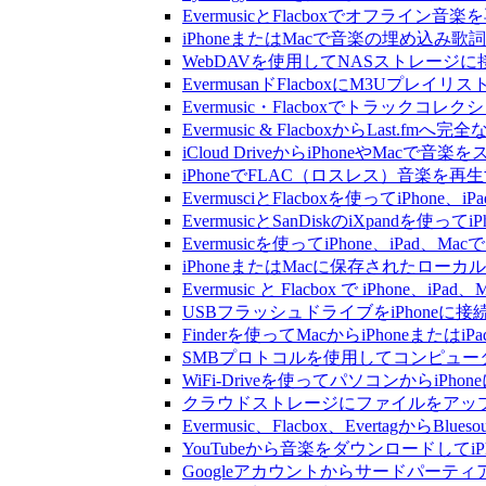
EvermusicとFlacboxでオフ
iPhoneまたはMacで音楽の埋め込み
WebDAVを使用してNASストレージに接
EvermusanドFlacboxにM3Uプレ
Evermusic・Flacboxでトラック
Evermusic & FlacboxからLast
iCloud DriveからiPhoneやMac
iPhoneでFLAC（ロスレス）音楽を再
EvermusciとFlacboxを使ってiP
EvermusicとSanDiskのiXpand
Evermusicを使ってiPhone、iPad
iPhoneまたはMacに保存されたロー
Evermusic と Flacbox で iPho
USBフラッシュドライブをiPhone
Finderを使ってMacからiPhoneまた
SMBプロトコルを使用してコンピュータ
WiFi-Driveを使ってパソコンからi
クラウドストレージにファイルをアップロードし
Evermusic、Flacbox、Evertagか
YouTubeから音楽をダウンロードしてi
Googleアカウントからサードパーテ