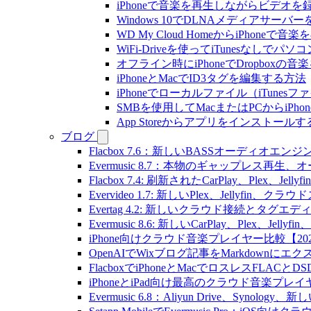
iPhoneで音楽を再生しながらビデオを
Windows 10でDLNAメディアサーバ
WD My Cloud HomeからiPhoneで
WiFi-Driveを使ってiTunesなしで
オフライン時にiPhoneでDropboxの
iPhoneとMacでID3タグを編集する方法
iPhoneでローカルファイル（iTune
SMBを使用してMacまたはPCからiPh
App Storeからアプリをインスト
ブログ
Flacbox 7.6：新しいBASSオーディ
Evermusic 8.7：本物のギャップレ
Flacbox 7.4: 刷新されたCarPlay、Plex、Jell
Evervideo 1.7: 新しいPlex、Jellyf
Evertag 4.2: 新しいクラウド接続とタグエ
Evermusic 8.6: 新しいCarPlay、Plex、Je
iPhone向けクラウド音楽プレイヤー比較【20
OpenAIでWixブログ記事をMarkdownにエ
FlacboxでiPhoneとMacでロスレスFLACとD
iPhoneとiPad向け最高のクラウド音楽プレイ
Evermusic 6.8：Aliyun Drive、Synolog