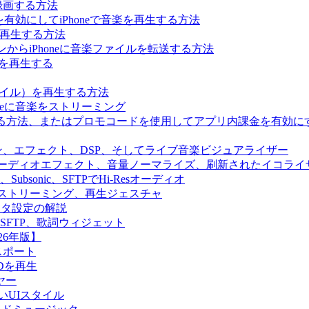
録画する方法
ーを有効にしてiPhoneで音楽を再生する方法
音楽を再生する方法
パソコンからiPhoneに音楽ファイルを転送する方法
音楽を再生する
sファイル）を再生する方法
oneに音楽をストリーミング
ールする方法、またはプロモコードを使用してアプリ内課金を有効に
オエンジン、エフェクト、DSP、そしてライブ音楽ビジュアライザー
ス再生、オーディオエフェクト、音量ノーマライズ、刷新されたイコライ
yfin、Subsonic、SFTPでHi-Resオーディオ
in、クラウドストリーミング、再生ジェスチャ
ディタ設定の解説
llyfin、SFTP、歌詞ウィジェット
26年版】
クスポート
SDを再生
ヤー
y、新しいUIスタイル