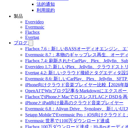
法的通知
利用規約
製品
Evervideo
Evermusic
Flacbox
Evertag
ブログ
Flacbox 7.6：新しいBASSオーディオエン
Evermusic 8.7：本物のギャップレス再生
Flacbox 7.4: 刷新されたCarPlay、Plex、Jellyfin
Evervideo 1.7: 新しいPlex、Jellyfin、ク
Evertag 4.2: 新しいクラウド接続とタグエディタ
Evermusic 8.6: 新しいCarPlay、Plex、Jellyfi
iPhone向けクラウド音楽プレイヤー比較【2026年
OpenAIでWixブログ記事をMarkdownにエクスポー
FlacboxでiPhoneとMacでロスレスFLACとDSDを
iPhoneとiPad向け最高のクラウド音楽プレイヤー
Evermusic 6.8：Aliyun Drive、Synology、新しい
Setapp MobileでEvermusic Pro：iOS向けクラ
Evermusic 世界で1100万ダウンロード達成
Flacbox 100万ダウンロード達成：Hi-Resオーディ