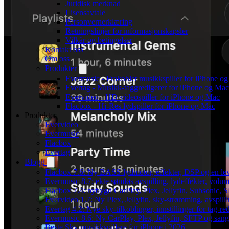
Juridisk merknad
Lisensavtale
Personvernerklæring
Retningslinjer for informasjonskapsler
Vilkår og betingelser
Kontakt oss
Om oss
Produkter
Evermusic - Frakoblet musikkspiller for iPhone o
Evertag - Musikk-taggredigerer for iPhone og Mac
Evervideo - HD-videospiller for iPhone og Mac
Flacbox - Hi-Res lydspiller for iPhone og Mac
Produkter
Evervideo
Evermusic
Flacbox
Evertag
Blogg
Flacbox 7.6: Ny BASS-lydmotor, effekter, DSP og en le
Evermusic 8.7: ekte sømløs avspilling, lydeffekter, volum
Flacbox 7.4: nybygd CarPlay, Plex, Jellyfin, Subsonic, S
Evervideo 1.7: Ny Plex, Jellyfin, sky-strømming, avspill
Evertag 4.2: Nye sky-tilkoblinger, innstillinger for tag-red
Evermusic 8.6: Ny CarPlay, Plex, Jellyfin, SFTP og sang
Beste Sky-musikkspillere for iPhone i 2026