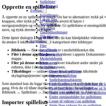
Spillelister
Opprette en spilleliste
Tilkoblinger
Evertag
Innstillinger
Å opprette en ny spilleliste er enkelt. Du har to alternativer: trykk på
Lokale filer
knappen, eller trykk på
”…”
-knappen øverst til høyre i
Navigasjon
navigasjonslinjen og velg
Ny spilleliste
. Gi spillelisten et meningsfullt
Tag-editor
navn, og trykk deretter på
Lagre
.
Tagfelttilordninger
Tilkoblinger
Dette åpner dialogen
Legg til filer
, der du kan håndplukke videoene
Evervideo
du ønsker å inkludere. Videoer er kategorisert etter kildetype:
Filer
Bibliotek
— filer som allerede er i mediebiblioteket ditt.
Innstillinger
Filer i denne applikasjonen
— videoer i appens Dokumenter-
Medieavspiller
mappe.
Mediebibliotek
Filer på denne enheten
— videoer lokalisert andre steder på
Navigasjon
enheten, ikke i denne applikasjonen.
Spillelister
Tilkoblinger
— online videoer lokalisert innen tilkoblede
Opprette en spilleliste
skylagringstjenester og medieservere.
Importer spilleliste
Spillelistedetaljskjerm
Som standard kan du legge til en enkelt video i en spilleliste bare én
Flere handlinger for en spilleliste på S
gang. Hvis du vil tillate duplikater, aktiver dette i Innstillinger →
Flere handlinger for en spilleliste på S
Bibliotek → Spillelister → Duplikater i en spilleliste → Aktiver.
Endre rekkefølge på filer i en spillelis
Endre omslagsbildet for spillelisten
Importer spilleliste
Legge til videoer i en spilleliste
Slette flere videoer fra en spilleliste