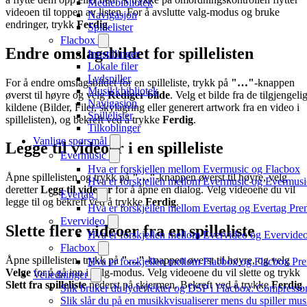
Mediebibliotek
videoen til toppen av listen. For å avslutte valg-modus og bruke
Navigasjon
endringer, trykk
Ferdig
.
Spillelister
Flacbox
Endre omslagsbildet for spillelisten
Innstillinger
Lokale filer
Lydspiller
For å endre omslagsbildet for en spilleliste, trykk på
"…"
-knappen
Musikkbibliotek
øverst til høyre og velg
Rediger bilde
. Velg et bilde fra de tilgjengeli
Navigasjon
kildene (Bilder, Filer, skylagring eller generert artwork fra en video i
Spillelister
spillelisten), og bekreft ved å trykke
Ferdig
.
Tilkoblinger
Vanlige spørsmål
Legge til videoer i en spilleliste
Evermusic
Hva er forskjellen mellom Evermusic og Flacbox
Åpne spillelisten og trykk på
"…"
-knappen øverst til høyre, velg
Hva er forskjellen mellom Evermusic og Evermus
deretter
Legg til videoer
for å åpne en dialog. Velg videoene du vil
Evertag
legge til og bekreft ved å trykke
Ferdig
.
Hva er forskjellen mellom Evertag og Evertag Pr
Evervideo
Slette flere videoer fra en spilleliste
Hva er forskjellen mellom Evervideo og Evervid
Flacbox
Åpne spillelisten, trykk på
"…"
-knappen øverst til høyre, og velg
Hva er forskjellen mellom Flacbox og Flacbox P
Velge
for å gå inn i valg-modus. Velg videoene du vil slette og trykk
Veiledninger
Slett fra spilleliste
nederst på skjermen. Bekreft ved å trykke
Ferdig
.
Slik bruker du lydeffekter og DSP i Flacbox: Compresso
Slik slår du på en musikkvisualiserer mens du spiller m