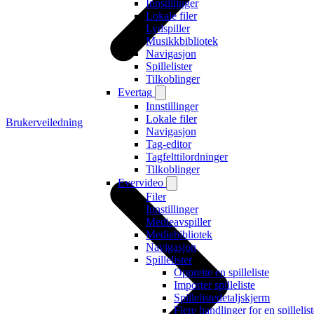
Innstillinger
Lokale filer
Lydspiller
Musikkbibliotek
Navigasjon
Spillelister
Tilkoblinger
Evertag
Innstillinger
Lokale filer
Brukerveiledning
Navigasjon
Tag-editor
Tagfelttilordninger
Tilkoblinger
Evervideo
Filer
Innstillinger
Medieavspiller
Mediebibliotek
Navigasjon
Spillelister
Opprette en spilleliste
Importer spilleliste
Spillelistedetaljskjerm
Flere handlinger for en spillelis