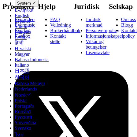
System
Deutsch
Produkter
Hjelp
Juridisk
Selskap
Ελληνικά
English
Evervideo
FAQ
Juridisk
Om oss
Español
Evermusic
Veiledning
merknad
Blogg
Suomi
Evertag
Brukerhåndbok
Personvernpolicy
Kontakt
Français
Flacbox
Kontakt
Informasjonskapselpolicy
עברית
støtte
Vilkår og
हिन्दी
betingelser
Hrvatski
Lisensavtale
Magyar
Bahasa Indonesia
Italiano
日本語
한국어
Bahasa Melayu
Nederlands
Norsk
Polski
Português
Română
Русский
Slovenčina
Svenska
ไทย