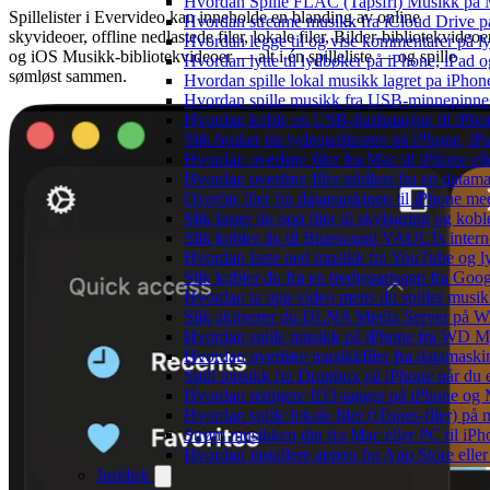
Hvordan Spille FLAC (Tapsfri) Musikk på 
Spillelister i Evervideo kan inneholde en blanding av online
Hvordan streame musikk fra iCloud Drive p
skyvideoer, offline nedlastede filer, lokale filer, Bilder-bibliotekvideoe
Hvordan legge til og vise kommentarer på 
og iOS Musikk-bibliotekvideoer — alt i én spilleliste — og spille
Hvordan lytte til lydbøker på iPhone, iPad
sømløst sammen.
Hvordan spille lokal musikk lagret pa iPhon
Hvordan spille musikk fra USB-minnepinne
Hvordan koble en USB-flashstasjon til iPhone 
Slik bruker du lydequalizeren på iPhone, i
Hvordan overføre filer fra Mac til iPhone el
Hvordan overføre filer trådløst fra en data
Overfør filer fra datamaskinen til iPhone 
Slik laster du opp filer til skylagring og kob
Slik kobler du til Bluesound VAULTs intern
Hvordan laste ned musikk fra YouTube og lyt
Slik kobler du fra en tredjepartsapp fra Goo
Hvordan ta opp video mens du spiller musi
Slik aktiverer du DLNA Media Server på Wi
Hvordan spille musikk på iPhone fra WD
Hvordan overføre musikkfiler fra datamaski
Spill musikk fra Dropbox på iPhone når du e
Hvordan redigere ID3-tagger på iPhone og
Hvordan spille lokale filer (iTunes-filer) på
Strøm musikken din fra Mac eller PC til i
Hvordan installere appen fra App Store elle
Juridisk