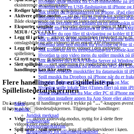
Hvordan spille musikk fra USB-minnepinne på iP
eksisterende avspillingskøen.
Hvordan koble en USB-flashstasjon til iPhone og lyt
Rediger bilde
— endre spillelistens coverkunst.
Slik bruker du lydequalizeren på iPhone, iPad el
Aktivere offline-modus
— slå på offline modus for spillelisten
Hvordan overføre filer fra Mac til iPhone eller iP
Både eksisterende og nye videoer lastes ned automatisk.
Hvordan overføre filer trådløst fra en datamaskin 
Eksporter sangliste
— eksporter denne spillelisten til
M3U /
Overfør filer fra datamaskinen til iPhone med SM
M3U8 / CSV / TXT
.
Slik laster du opp filer til skylagring og kobler til
Legg til i arkiv
— arkiver denne spillelisten (inkludert m3u-fil,
Slik kobler du til Bluesound VAULTs interne lagri
omslagsbilde og alle videoer) til en enkelt ZIP (Premium).
Hvordan laste ned musikk fra YouTube og lytte til
Legg til videoer
— legg til flere videoer i den gjeldende
Slik kobler du fra en tredjepartsapp fra Google-ko
spillelisten.
Hvordan ta opp video mens du spiller musikk på 
Gi nytt navn
— gi spillelisten nytt navn.
Slik aktiverer du DLNA Media Server på Windows 
Slett spilleliste
— slett spillelisten fra mediebiblioteket.
Denne
Hvordan spille musikk på iPhone fra WD My Cl
handlingen kan ikke angres.
Hvordan overføre musikkfiler fra datamaskin til 
Spill musikk fra Dropbox på iPhone når du er frak
Flere handlinger for en spilleliste på
Hvordan redigere ID3-tagger på iPhone og Mac
Hvordan spille lokale filer (iTunes-filer) på min i
Spillelistedetaljskjermen
Strøm musikken din fra Mac eller PC til iPhone
Hvordan installere appen fra App Store eller akti
Du kan få tilgang til handlinger ved å trykke på
"…"
-knappen øverst
Støtte
til høyre på Spillelistedetaljskjermen. Tilgjengelige handlinger:
Juridisk
Juridisk merknad
Velge
— aktiver videovalg-modus, nyttig for å slette flere
Lisensavtale
videoer eller endre rekkefølgen.
Personvernerklæring
Spill neste / Spill senere
— legg til spillelistevideoer i køen.
Retningslinjer for informasjonskapsler