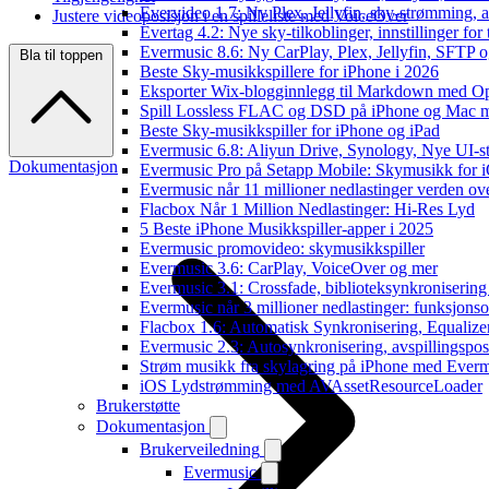
Evervideo 1.7: Ny Plex, Jellyfin, sky-strømming, a
Justere videoposisjon i en spilleliste med VoiceOver
Evertag 4.2: Nye sky-tilkoblinger, innstillinger for 
Evermusic 8.6: Ny CarPlay, Plex, Jellyfin, SFTP o
Bla til toppen
Beste Sky-musikkspillere for iPhone i 2026
Eksporter Wix-blogginnlegg til Markdown med 
Spill Lossless FLAC og DSD på iPhone og Mac 
Beste Sky-musikkspiller for iPhone og iPad
Evermusic 6.8: Aliyun Drive, Synology, Nye UI-st
Dokumentasjon
Evermusic Pro på Setapp Mobile: Skymusikk for 
Evermusic når 11 millioner nedlastinger verden ov
Flacbox Når 1 Million Nedlastinger: Hi-Res Lyd
5 Beste iPhone Musikkspiller-apper i 2025
Evermusic promovideo: skymusikkspiller
Evermusic 3.6: CarPlay, VoiceOver og mer
Evermusic 3.1: Crossfade, biblioteksynkronisering
Evermusic når 3 millioner nedlastinger: funksjonso
Flacbox 1.6: Automatisk Synkronisering, Equalize
Evermusic 2.3: Autosynkronisering, avspillingspos
Strøm musikk fra skylagring på iPhone med Ever
iOS Lydstrømming med AVAssetResourceLoader
Brukerstøtte
Dokumentasjon
Brukerveiledning
Evermusic