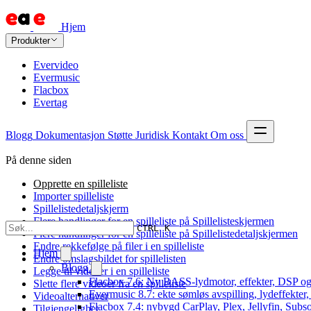
Hjem
Produkter
Evervideo
Evermusic
Flacbox
Evertag
Blogg
Dokumentasjon
Støtte
Juridisk
Kontakt
Om oss
På denne siden
Opprette en spilleliste
Importer spilleliste
Spillelistedetaljskjerm
Flere handlinger for en spilleliste på Spillelisteskjermen
CTRL K
Flere handlinger for en spilleliste på Spillelistedetaljskjermen
Endre rekkefølge på filer i en spilleliste
Hjem
Endre omslagsbildet for spillelisten
Blogg
Legge til videoer i en spilleliste
Flacbox 7.6: Ny BASS-lydmotor, effekter, DSP og
Slette flere videoer fra en spilleliste
Evermusic 8.7: ekte sømløs avspilling, lydeffekter
Videoalternativer
Flacbox 7.4: nybygd CarPlay, Plex, Jellyfin, Subso
Tilgjengelighet