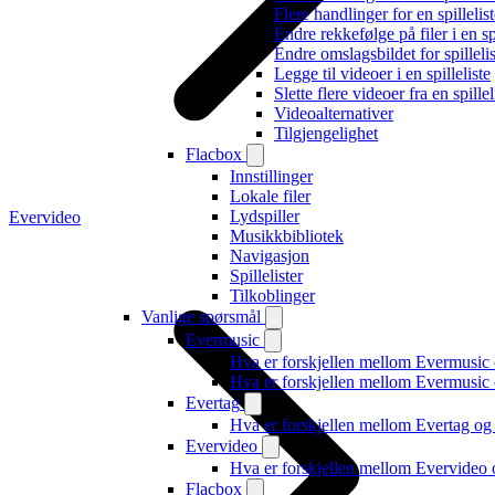
Flere handlinger for en spillelis
Endre rekkefølge på filer i en spi
Endre omslagsbildet for spilleli
Legge til videoer i en spilleliste
Slette flere videoer fra en spillel
Videoalternativer
Tilgjengelighet
Flacbox
Innstillinger
Lokale filer
Lydspiller
Evervideo
Musikkbibliotek
Navigasjon
Spillelister
Tilkoblinger
Vanlige spørsmål
Evermusic
Hva er forskjellen mellom Evermusic
Hva er forskjellen mellom Evermusi
Evertag
Hva er forskjellen mellom Evertag o
Evervideo
Hva er forskjellen mellom Evervideo
Flacbox