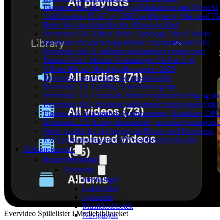
Eksporter Wix-blogginnlegg til Markdown med OpenAI
Spill Lossless FLAC og DSD på iPhone og Mac med Fl
Beste Sky-musikkspiller for iPhone og iPad
Evermusic 6.8: Aliyun Drive, Synology, Nye UI-stiler
Evermusic Pro på Setapp Mobile: Skymusikk for iOS
Evermusic når 11 millioner nedlastinger verden over
Flacbox Når 1 Million Nedlastinger: Hi-Res Lyd
5 Beste iPhone Musikkspiller-apper i 2025
Evermusic promovideo: skymusikkspiller
Evermusic 3.6: CarPlay, VoiceOver og mer
Evermusic 3.1: Crossfade, biblioteksynkronisering og si
Evermusic når 3 millioner nedlastinger: funksjonsoverikt
Flacbox 1.6: Automatisk Synkronisering, Equalizer, OPU
Evermusic 2.3: Autosynkronisering, avspillingsposisjon 
Strøm musikk fra skylagring på iPhone med Evermusic
iOS Lydstrømming med AVAssetResourceLoader
Dokumentasjon
Brukerveiledning
Evermusic
Innstillinger
Lokale filer
Lydspiller
Musikkbibliotek
Evervideo Spillelister i Mediebiblioteket
Navigasjon