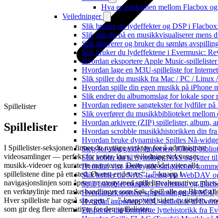
Hva er forskjellen mellom Flacbox o
Veiledninger
Slik bruker du lydeffekter og DSP i Flacbo
Slik slår du på en musikkvisualiserer mens 
Slik aktiverer og bruker du sømløs avspillin
Slik bruker du lydeffektene i Evermusic: R
Hvordan eksportere Apple Music-spilleliste
Hvordan lage en M3U-spilleliste for Interne
Slik spiller du musikk fra Mac / PC / Lin
Hvordan spille din egen musikk på iPhone 
Slik endrer du albumomslag for lokale spor p
Hvordan redigere sangtekster for lydfiler p
Spillelister
Slik overfører du musikkbiblioteket mellom e
Hvordan arkivere (ZIP) spillelister, album, a
Spillelister
Hvordan scrobble musikkhistorikken din fra 
Hvordan bruke dynamiske Spilles Nå-widge
I Spillelister-seksjonen finner du nyttige verktøy for å administrere
Steg-for-steg guide: Importere iCloud-biblio
videosamlinger — perfekt for serier, kurs, veiledningssekvenser,
Slik kobler du til Synology NAS og lytter ti
musikk-videoer og kuraterte maratoner. Dette området viser alle
Hvordan vise innebygde sangtekster, komme
spillelistene dine på ett sted. Øverst er det en “…"-knapp i
Slik kobler du NAS-lagring via WebDAV og l
navigasjonslinjen som åpner en meny med spillelistealternativer, pluss
Spill frakoblet musikk i Evermusic og Flacbox
en verktøylinje med raske handlinger som Søk, Spill alle og Bland all
Hvordan eksportere sporsamlingen til M3U
Hver spilleliste har også sin egen “…"-knapp ved siden av tittelen, no
Hvordan importere M3U-spilleliste til Ever
som gir deg flere alternativer for den spillelisten.
Eksporter din komplette lyttehistorikk fra E