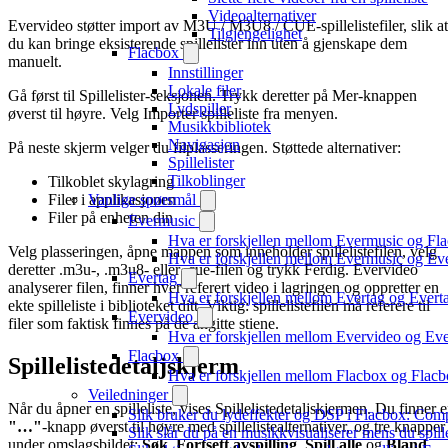
Videoalternativer
Evervideo støtter import av M3U / M3U8 / CUE-spillelistefiler, slik at
Tilgjengelighet
du kan bringe eksisterende spillelister inn uten å gjenskape dem
Flacbox
manuelt.
Innstillinger
Lokale filer
Gå først til Spillelister-seksjonen. Trykk deretter på Mer-knappen
Lydspiller
øverst til høyre. Velg Importer spilleliste fra menyen.
Musikkbibliotek
Navigasjon
På neste skjerm velger du filplasseringen. Støttede alternativer:
Spillelister
Tilkoblinger
Tilkoblet skylagring
Vanlige spørsmål
Filer i applikasjonen
Filer på enheten din
Evermusic
Hva er forskjellen mellom Evermusic og Fl
Velg plasseringen, åpne mappen som inneholder spillelistefilen, velg
Hva er forskjellen mellom Evermusic og E
deretter .m3u-, .m3u8- eller .cue-filen og trykk Ferdig. Evervideo
Evertag
analyserer filen, finner hver referert video i lagringen og oppretter en
Hva er forskjellen mellom Evertag og Ever
ekte spilleliste i biblioteket ditt. Viktig: spillelistefilen må referere til
Evervideo
filer som faktisk finnes på de angitte stiene.
Hva er forskjellen mellom Evervideo og E
Flacbox
Spillelistedetaljskjerm
Hva er forskjellen mellom Flacbox og Fla
Veiledninger
Når du åpner en spilleliste, vises Spillelistedetaljskjermen. Du finner 
Slik bruker du lydeffekter og DSP i Flacbox: Com
"…"
-knapp øverst til høyre med spillelistealternativer, og tre knapper
Slik slår du på en musikkvisualiserer mens du spi
under omslagsbildet:
Søk
,
Fortsett avspilling
,
Spill alle
og
Bland