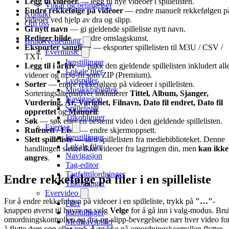
Legg til videoer
— legg til nye videoer i spillelisten.
Vilkår og betingelser
Endre rekkefølge på videoer
— endre manuelt rekkefølgen p
Kontakt
videoer ved hjelp av dra og slipp.
Om oss
Gi nytt navn
— gi gjeldende spilleliste nytt navn.
Rediger bilde
— endre omslagskunst.
Brukerveiledning
Eksporter sangliste
— eksporter spillelisten til M3U / CSV /
Evermusic
TXT.
Innstillinger
Legg til i arkiv
— pakk den gjeldende spillelisten inkludert all
Lokale filer
videoer og m3u-fil som ZIP (Premium).
Lydspiller
Sorter
— endre rekkefølgen på videoer i spillelisten.
Musikkbibliotek
Sorteringsalternativer inkluderer
Tittel, Album, Sjanger,
Navigasjon
Vurdering, År, Varighet, Filnavn, Dato fil endret, Dato fil
Spillelister
opprettet
og
Manuell
.
Tilkoblinger
Søk
— søk etter en bestemt video i den gjeldende spillelisten.
Evertag
Rutenett / Liste
— endre skjermoppsett.
Innstillinger
Slett spilleliste
— slett spillelisten fra mediebiblioteket. Denne
Lokale filer
handlingen sletter ikke videoer fra lagringen din, men
kan ikke
Navigasjon
angres
.
Tag-editor
Tagfelttilordninger
Endre rekkefølge på filer i en spilleliste
Tilkoblinger
Evervideo
For å endre rekkefølgen på videoer i en spilleliste, trykk på
"…"
-
Filer
knappen øverst til høyre og velg
Velge
for å gå inn i valg-modus. Bru
Innstillinger
omordningskontrollen og dra-og-slipp-bevegelsene nær hver video fo
Medieavspiller
å flytte dem opp eller ned. Å trykke på omordningskontrollen flytter