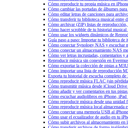
Cómo reproducir tu propia música en iPhon
Cómo cambiar las portadas de álbumes para pi
Cómo editar letras de canciones para archi
Cómo transferir tu biblioteca musical entre 
Cómo archivar (ZIP) listas de reproducción, 
Cómo hacer scrobble de tu historial musica
Cómo usar los widgets dinámicos de Reprod
Guía paso a paso: Importar tu biblioteca de
Cómo conectar Synology NAS y escuchar m
Cómo conectar un almacenamiento NAS me
Cómo ver letras incrustadas, comentarios y
Reproducir música sin conexión en Evermusic
Cómo exportar la colección de pistas a M
Cómo importar una lista de reproducción 
Exporta tu historial de escucha completo de
Cómo reproducir música FLAC (sin pérdida
Cómo transmitir música desde iCloud Drive
Cómo añadir y ver comentarios en tus pista
Cómo escuchar audiolibros en iPhone, iPa
Cómo reproducir música desde una unidad 
Cómo reproducir música local almacenada e
Cómo conectar una memoria USB al iPhone y 
Cómo usar el ecualizador de audio en tu iP
Cómo subir archivos al almacenamiento en l
Cómo transferir archivos de forma inalámbr