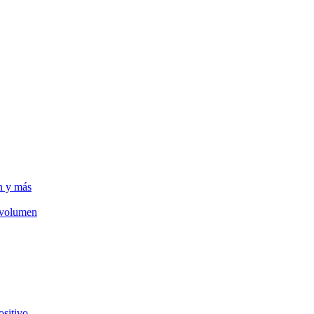
n y más
e volumen
ositivo