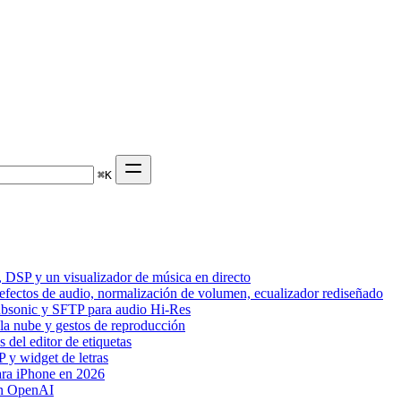
⌘
K
 DSP y un visualizador de música en directo
 efectos de audio, normalización de volumen, ecualizador rediseñado
Subsonic y SFTP para audio Hi-Res
 la nube y gestos de reproducción
del editor de etiquetas
 y widget de letras
ara iPhone en 2026
on OpenAI