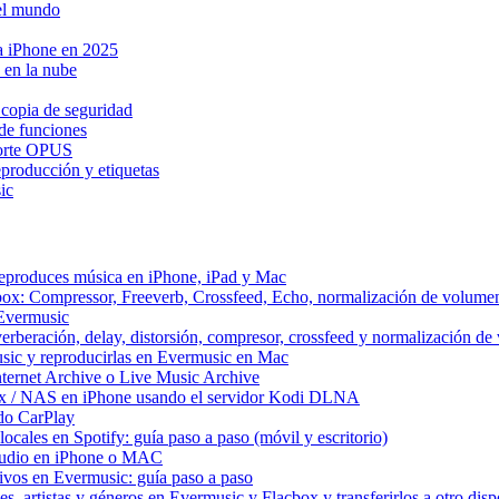
 el mundo
ra iPhone en 2025
 en la nube
 copia de seguridad
de funciones
porte OPUS
eproducción y etiquetas
ic
reproduces música en iPhone, iPad y Mac
box: Compressor, Freeverb, Crossfeed, Echo, normalización de volume
 Evermusic
erberación, delay, distorsión, compresor, crossfeed y normalización d
sic y reproducirlas en Evermusic en Mac
ternet Archive o Live Music Archive
ux / NAS en iPhone usando el servidor Kodi DLNA
do CarPlay
ocales en Spotify: guía paso a paso (móvil y escritorio)
 audio en iPhone o MAC
itivos en Evermusic: guía paso a paso
, artistas y géneros en Evermusic y Flacbox y transferirlos a otro disp