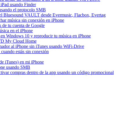
 iPad usando Finder
e usando el protocolo SMB
del Bluesound VAULT desde Evermusic, Flacbox, Evertag
har música sin conexión en iPhone
s de tu cuenta de Google
sica en el iPhone
en Windows 10 y reproducir tu música en iPhone
e WD My Cloud Home
enador al iPhone sin iTunes usando WiFi-Drive
cuando estás sin conexión
 de iTunes) en mi iPhone
hone usando SMB
activar compras dentro de la app usando un código promocional