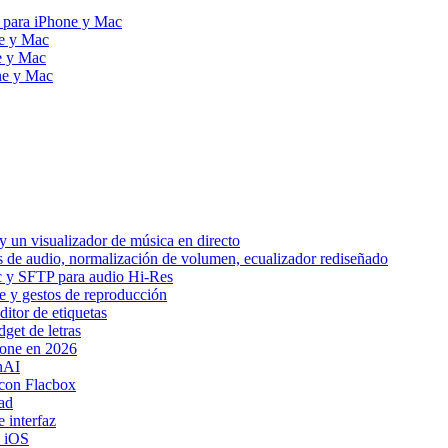
 para iPhone y Mac
ne y Mac
e y Mac
ne y Mac
 un visualizador de música en directo
os de audio, normalización de volumen, ecualizador rediseñado
ic y SFTP para audio Hi-Res
be y gestos de reproducción
itor de etiquetas
get de letras
hone en 2026
nAI
con Flacbox
ad
 interfaz
a iOS