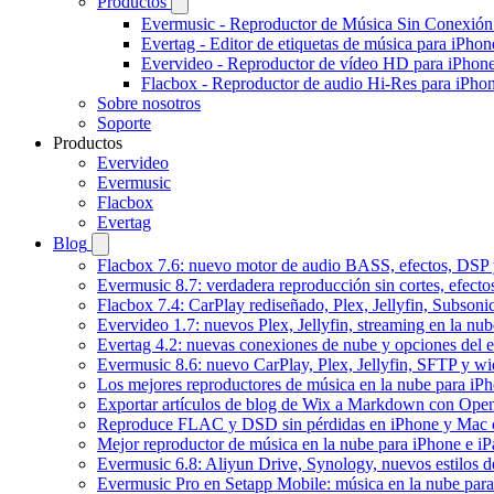
Productos
Evermusic - Reproductor de Música Sin Conexión
Evertag - Editor de etiquetas de música para iPho
Evervideo - Reproductor de vídeo HD para iPhon
Flacbox - Reproductor de audio Hi-Res para iPho
Sobre nosotros
Soporte
Productos
Evervideo
Evermusic
Flacbox
Evertag
Blog
Flacbox 7.6: nuevo motor de audio BASS, efectos, DSP y
Evermusic 8.7: verdadera reproducción sin cortes, efect
Flacbox 7.4: CarPlay rediseñado, Plex, Jellyfin, Subson
Evervideo 1.7: nuevos Plex, Jellyfin, streaming en la nu
Evertag 4.2: nuevas conexiones de nube y opciones del ed
Evermusic 8.6: nuevo CarPlay, Plex, Jellyfin, SFTP y wid
Los mejores reproductores de música en la nube para iP
Exportar artículos de blog de Wix a Markdown con Ope
Reproduce FLAC y DSD sin pérdidas en iPhone y Mac 
Mejor reproductor de música en la nube para iPhone e iP
Evermusic 6.8: Aliyun Drive, Synology, nuevos estilos de
Evermusic Pro en Setapp Mobile: música en la nube par