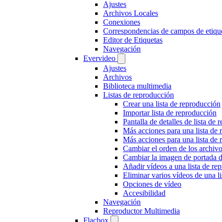
Ajustes
Archivos Locales
Conexiones
Correspondencias de campos de etiqu
Editor de Etiquetas
Navegación
Evervideo
Ajustes
Archivos
Biblioteca multimedia
Listas de reproducción
Crear una lista de reproducción
Importar lista de reproducción
Pantalla de detalles de lista de
Más acciones para una lista de r
Más acciones para una lista de r
Cambiar el orden de los archivo
Cambiar la imagen de portada de
Añadir vídeos a una lista de re
Eliminar varios vídeos de una l
Opciones de vídeo
Accesibilidad
Navegación
Reproductor Multimedia
Flacbox