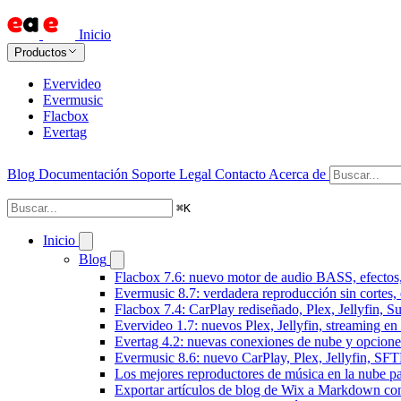
Inicio
Productos
Evervideo
Evermusic
Flacbox
Evertag
Blog
Documentación
Soporte
Legal
Contacto
Acerca de
⌘
K
Inicio
Blog
Flacbox 7.6: nuevo motor de audio BASS, efectos,
Evermusic 8.7: verdadera reproducción sin cortes,
Flacbox 7.4: CarPlay rediseñado, Plex, Jellyfin, 
Evervideo 1.7: nuevos Plex, Jellyfin, streaming en
Evertag 4.2: nuevas conexiones de nube y opciones 
Evermusic 8.6: nuevo CarPlay, Plex, Jellyfin, SFTP
Los mejores reproductores de música en la nube p
Exportar artículos de blog de Wix a Markdown c