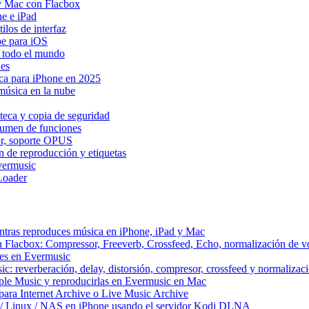
y Mac con Flacbox
ne e iPad
los de interfaz
be para iOS
n todo el mundo
Res
ica para iPhone en 2025
música en la nube
teca y copia de seguridad
esumen de funciones
dor, soporte OPUS
n de reproducción y etiquetas
vermusic
Loader
ntras reproduces música en iPhone, iPad y Mac
n Flacbox: Compressor, Freeverb, Crossfeed, Echo, normalización de 
tes en Evermusic
c: reverberación, delay, distorsión, compresor, crossfeed y normaliza
ple Music y reproducirlas en Evermusic en Mac
ara Internet Archive o Live Music Archive
 / Linux / NAS en iPhone usando el servidor Kodi DLNA