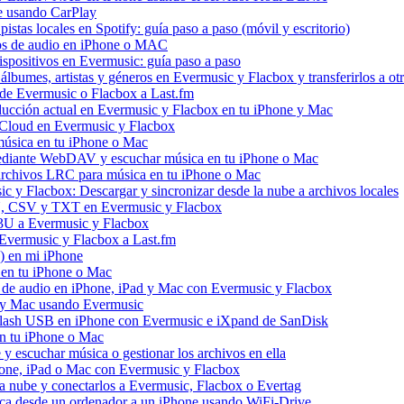
e usando CarPlay
stas locales en Spotify: guía paso a paso (móvil y escritorio)
vos de audio en iPhone o MAC
dispositivos en Evermusic: guía paso a paso
álbumes, artistas y géneros en Evermusic y Flacbox y transferirlos a otr
l de Evermusic o Flacbox a Last.fm
ucción actual en Evermusic y Flacbox en tu iPhone y Mac
 iCloud en Evermusic y Flacbox
úsica en tu iPhone o Mac
diante WebDAV y escuchar música en tu iPhone o Mac
 archivos LRC para música en tu iPhone o Mac
 y Flacbox: Descargar y sincronizar desde la nube a archivos locales
3U, CSV y TXT en Evermusic y Flacbox
M3U a Evermusic y Flacbox
 Evermusic y Flacbox a Last.fm
) en mi iPhone
 en tu iPhone o Mac
s de audio en iPhone, iPad y Mac con Evermusic y Flacbox
d y Mac usando Evermusic
flash USB en iPhone con Evermusic e iXpand de SanDisk
n tu iPhone o Mac
escuchar música o gestionar los archivos en ella
hone, iPad o Mac con Evermusic y Flacbox
a nube y conectarlos a Evermusic, Flacbox o Evertag
ica desde un ordenador a un iPhone usando WiFi-Drive