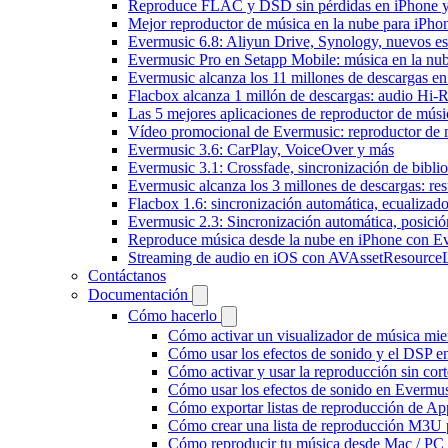
Reproduce FLAC y DSD sin pérdidas en iPhone 
Mejor reproductor de música en la nube para iPho
Evermusic 6.8: Aliyun Drive, Synology, nuevos esti
Evermusic Pro en Setapp Mobile: música en la nu
Evermusic alcanza los 11 millones de descargas e
Flacbox alcanza 1 millón de descargas: audio Hi-
Las 5 mejores aplicaciones de reproductor de mús
Vídeo promocional de Evermusic: reproductor de 
Evermusic 3.6: CarPlay, VoiceOver y más
Evermusic 3.1: Crossfade, sincronización de biblio
Evermusic alcanza los 3 millones de descargas: r
Flacbox 1.6: sincronización automática, ecualiza
Evermusic 2.3: Sincronización automática, posició
Reproduce música desde la nube en iPhone con E
Streaming de audio en iOS con AVAssetResource
Contáctanos
Documentación
Cómo hacerlo
Cómo activar un visualizador de música mie
Cómo usar los efectos de sonido y el DSP e
Cómo activar y usar la reproducción sin cor
Cómo usar los efectos de sonido en Evermusi
Cómo exportar listas de reproducción de Ap
Cómo crear una lista de reproducción M3U p
Cómo reproducir tu música desde Mac / PC