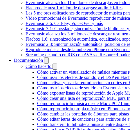
Evermusic alcanza los 11 millones de descargas en todo
Flacbox alcanza 1 millón de descargas: audio Hi-Res
Las 5 mejores aplicaciones de reproductor de música pa
Vídeo promocional de Evermusic: reproductor de música
Evermusic 3.6: CarPlay, VoiceOver y más
Evermusic 3.1: Crossfade, sincronización de biblioteca y
Evermusic alcanza los 3 millones de descargas: resumen 
Flacbox 1.6: sincronización automática, ecualizador, so
Evermusic 2.3: Sincronización automática, posición de r
Reproduce música desde la nube en iPhone con Evermus
Streaming de audio en iOS con AVAssetResourceLoader
Documentación
Cómo hacerlo
Cómo activar un visualizador de música mientras 
Cómo usar los efectos de sonido y el DSP en Flac
Cómo activar y usar la reproducción sin cortes en
Cómo usar los efectos de sonido en Evermusic: rev
Cómo exportar listas de reproducción de Apple Mu
Cómo crear una lista de reproducción M3U para In
Cómo reproducir tu música desde Mac / PC / Lin
Cómo reproducir tu propia música en iPhone usan
Cómo cambiar las portadas de álbumes para pistas l
Cómo editar letras de canciones para archivos de
Cómo transferir tu biblioteca musical entre dispos
Cómo archivar (ZIP) listas de reproducción, álbumes