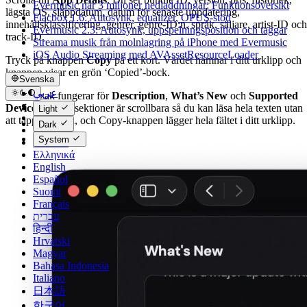
Evermusic når 3 miljoner nedladdningar: Funktionsöversikt
lägsta OS, släppdatum, datum för senaste uppdatering,
Flacbox 1.6: Autosynk, equalizer, OPUS-stöd
innehållsklassificering, genrer, genre-ID:n, språk, säljare, artist-ID och
Evermusic 2.3: Autosynk, uppspelningsposition och taggar
track-ID.
Streama musik från molnlagring på iPhone med Evermusic
iOS Audio Streaming med AVAssetResourceLoader
Tryck på knappen
Copy
på ett kort. Värdet hamnar i ditt urklipp och
knappen visar en grön ‘Copied’-bock.
Svenska
عربي
Samma sak fungerar för
Description
,
What’s New
och
Supported
Català
Devices
. Dessa sektioner är scrollbara så du kan läsa hela texten utan
Light
Čeština
att tappa platsen, och Copy-knappen lägger hela fältet i ditt urklipp.
Dark
Dansk
System
Deutsch
Ελληνικά
English
Español
Suomi
Français
עברית
हिन्दी
Hrvatski
Magyar
Bahasa Indonesia
Italiano
日本語
한국어