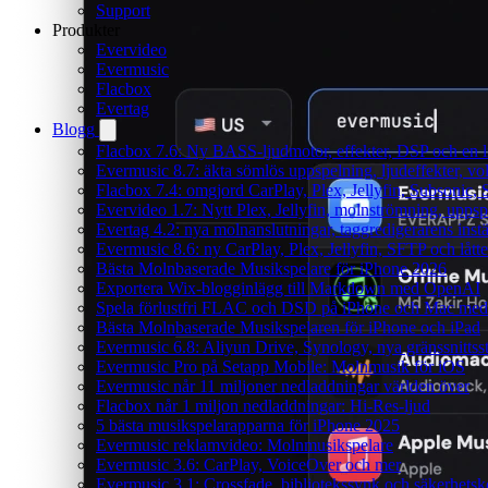
Support
Produkter
Evervideo
Evermusic
Flacbox
Evertag
Blogg
Flacbox 7.6: Ny BASS-ljudmotor, effekter, DSP och en l
Evermusic 8.7: äkta sömlös uppspelning, ljudeffekter, v
Flacbox 7.4: omgjord CarPlay, Plex, Jellyfin, Subsonic, S
Evervideo 1.7: Nytt Plex, Jellyfin, molnströmning, uppsp
Evertag 4.2: nya molnanslutningar, taggredigerarens instä
Evermusic 8.6: ny CarPlay, Plex, Jellyfin, SFTP och lått
Bästa Molnbaserade Musikspelare för iPhone 2026
Exportera Wix-blogginlägg till Markdown med OpenAI
Spela förlustfri FLAC och DSD på iPhone och Mac med
Bästa Molnbaserade Musikspelaren för iPhone och iPad
Evermusic 6.8: Aliyun Drive, Synology, nya gränssnittsst
Evermusic Pro på Setapp Mobile: Molnmusik för iOS
Evermusic når 11 miljoner nedladdningar världen över
Flacbox når 1 miljon nedladdningar: Hi-Res-ljud
5 bästa musikspelarapparna för iPhone 2025
Evermusic reklamvideo: Molnmusikspelare
Evermusic 3.6: CarPlay, VoiceOver och mer
Evermusic 3.1: Crossfade, bibliotekssynk och säkerhetsk