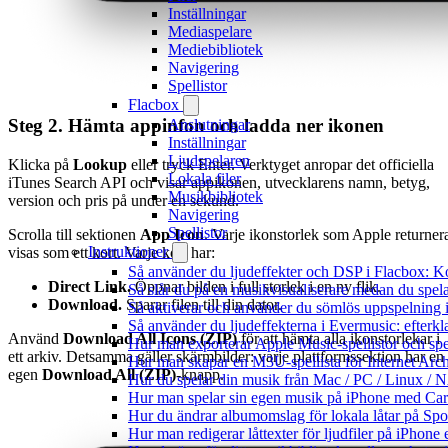
Inställningar
Mediaspelare
Mediebibliotek
Navigering
Spellistor
Flacbox
Steg 2. Hämta appinfon och ladda ner ikonen
Anslutningar
Inställningar
Ljudspelaren
Klicka på
Lookup
eller tryck Enter. Verktyget anropar det officiella
Lokala filer
iTunes Search API och visar appikonen, utvecklarens namn, betyg,
Musikbibliotek
version och pris på under en sekund.
Navigering
Spellistor
Scrolla till sektionen
App Icon
. Varje ikonstorlek som Apple returner
Instruktioner
visas som ett kort. Varje kort har:
Så använder du ljudeffekter och DSP i Flacbox: 
Direct Link.
Öppnar bilden i full storlek i en ny flik.
Så slår du på en musikvisualiserare medan du spe
Download.
Sparar filen till din dator.
Så aktiverar och använder du sömlös uppspelning 
Så använder du ljudeffekterna i Evermusic: efterkl
Använd
Download All Icons (ZIP)
för att hämta alla ikonstorlekar i
Hur man exporterar Apple Music-spellistor och sp
ett arkiv. Detsamma gäller skärmbilder: varje plattformssektion har en
Hur man skapar en M3U-spellista för Internet Arch
egen
Download All (ZIP)
-knapp.
Hur du spelar din musik från Mac / PC / Linux 
Hur man spelar sin egen musik på iPhone med Ca
Hur du ändrar albumomslag för lokala låtar på Spot
Hur man redigerar låttexter för ljudfiler på iPhon