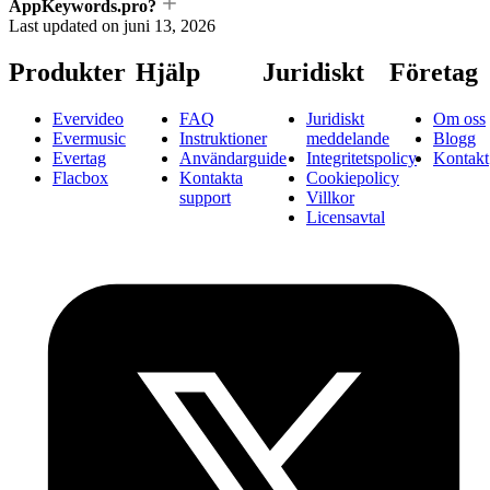
AppKeywords.pro?
Last updated on
juni 13, 2026
Produkter
Hjälp
Juridiskt
Företag
Evervideo
FAQ
Juridiskt
Om oss
Evermusic
Instruktioner
meddelande
Blogg
Evertag
Användarguide
Integritetspolicy
Kontakt
Flacbox
Kontakta
Cookiepolicy
support
Villkor
Licensavtal