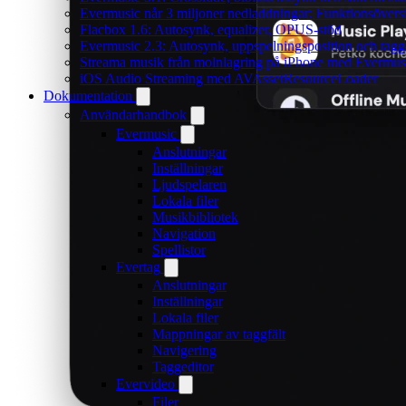
Evermusic når 3 miljoner nedladdningar: Funktionsövers
Flacbox 1.6: Autosynk, equalizer, OPUS-stöd
Evermusic 2.3: Autosynk, uppspelningsposition och tagg
Streama musik från molnlagring på iPhone med Evermus
iOS Audio Streaming med AVAssetResourceLoader
Dokumentation
Användarhandbok
Evermusic
Anslutningar
Inställningar
Ljudspelaren
Lokala filer
Musikbibliotek
Navigation
Spellistor
Evertag
Anslutningar
Inställningar
Lokala filer
Mappningar av taggfält
Navigering
Taggeditor
Evervideo
Filer