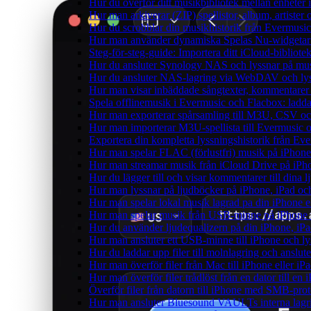
Hur du överför ditt musikbibliotek mellan enheter 
Hur man arkiverar (ZIP) spellistor, album, artister
Hur du scrobblar din musikhistorik från Evermusic 
Hur man använder dynamiska Spelas Nu-widgetar 
Steg-för-steg-guide: Importera ditt iCloud-bibliote
Hur du ansluter Synology NAS och lyssnar på mus
Hur du ansluter NAS-lagring via WebDAV och lyss
Hur man visar inbäddade sångtexter, kommentarer 
Spela offlinemusik i Evermusic och Flacbox: ladda n
Hur man exporterar spårsamling till M3U, CSV o
Hur man importerar M3U-spellista till Evermusic 
Exportera din kompletta lyssningshistorik från Eve
Hur man spelar FLAC (förlustfri) musik på iPhone
Hur man streamar musik från iCloud Drive på iPh
Hur du lägger till och visar kommentarer till din
Hur man lyssnar på ljudböcker på iPhone, iPad 
Hur man spelar lokal musik lagrad pa din iPhone e
Hur man spelar musik från USB-minne på iPhone
Hur du använder ljudequalizern på din iPhone, i
Hur man ansluter ett USB-minne till iPhone och lyss
Hur du laddar upp filer till molnlagring och anslute
Hur man överför filer från Mac till iPhone eller i
Hur man överför filer trådlöst från en dator till e
Överför filer från datorn till iPhone med SMB-prot
Hur man ansluter Bluesound VAULTs interna lagri