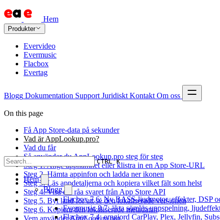
Hem
Produkter
Evervideo
Evermusic
Flacbox
Evertag
Blogg
Dokumentation
Support
Juridiskt
Kontakt
Om oss
On this page
Få App Store-data på sekunder
Vad är AppLookup.pro?
Vad du får
Så använder du AppLookup.pro steg för steg
CTRL K
Steg 1. Ange appnamnet eller klistra in en App Store-URL
Steg 2. Hämta appinfon och ladda ner ikonen
Hem
Steg 3. Läs appdetaljerna och kopiera vilket fält som helst
Blogg
Steg 4. Visa det råa svaret från App Store API
Flacbox 7.6: Ny BASS-ljudmotor, effekter, DSP oc
Steg 5. Byt land för att se den lokaliserade versionen
Evermusic 8.7: äkta sömlös uppspelning, ljudeffek
Steg 6. Kopiera den lokaliserade metadatan
Flacbox 7.4: omgjord CarPlay, Plex, Jellyfin, Subs
Vem använder AppLookup.pro