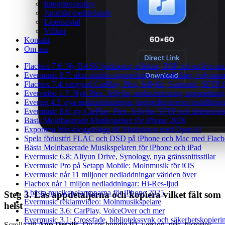
Integritetspolicy
Juridiskt meddelande
Licensavtal
Villkor
Kontakt
Om oss
Flacbox 7.6: Ny BASS-ljudmotor, effekter, DSP och en live-mu
Evermusic 8.7: äkta sömlös uppspelning, ljudeffekter, volymno
Flacbox 7.4: omgjord CarPlay, Plex, Jellyfin, Subsonic, SFTP fö
Evervideo 1.7: Nytt Plex, Jellyfin, molnströmning, uppspelning
Evertag 4.2: nya molnanslutningar, taggredigerarens inställning
Evermusic 8.6: ny CarPlay, Plex, Jellyfin, SFTP och låttextwid
Bästa Molnbaserade Musikspelare för iPhone 2026
Exportera Wix-blogginlägg till Markdown med OpenAI
Spela förlustfri FLAC och DSD på iPhone och Mac med Flac
Bästa Molnbaserade Musikspelaren för iPhone och iPad
Evermusic 6.8: Aliyun Drive, Synology, nya gränssnittsstilar
Evermusic Pro på Setapp Mobile: Molnmusik för iOS
Evermusic når 11 miljoner nedladdningar världen över
Flacbox når 1 miljon nedladdningar: Hi-Res-ljud
5 bästa musikspelarapparna för iPhone 2025
Steg 3. Läs appdetaljerna och kopiera vilket fält som
Evermusic reklamvideo: Molnmusikspelare
helst
Evermusic 3.6: CarPlay, VoiceOver och mer
Evermusic 3.1: Crossfade, bibliotekssynk och säkerhetskopieri
Scrolla till
App Details
. Du ser bundle ID, version, pris, filstorlek,