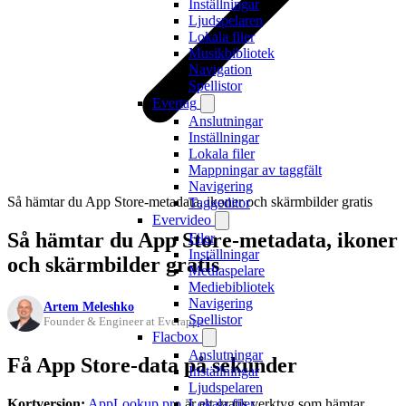
Inställningar
Ljudspelaren
Lokala filer
Musikbibliotek
Navigation
Spellistor
Evertag
Anslutningar
Inställningar
Lokala filer
Mappningar av taggfält
Navigering
Så hämtar du App Store-metadata, ikoner och skärmbilder gratis
Taggeditor
Evervideo
Så hämtar du App Store-metadata, ikoner
Filer
Inställningar
och skärmbilder gratis
Mediaspelare
Mediebibliotek
Navigering
Artem Meleshko
Spellistor
Founder & Engineer at Everappz
Flacbox
Anslutningar
Få App Store-data på sekunder
Inställningar
Ljudspelaren
Kortversion:
AppLookup.pro
är ett gratis verktyg som hämtar
Lokala filer