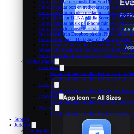
Hur man laddar ner musik från YouTube och lyssna
Hur du kopplar bort en tredjepartsapp från ditt Go
Hur man spelar in video medan musik spelas på i
Hur du aktiverar DLNA Media Server på Windows 
Hur man spelar musik på iPhone från WD My Cl
Hur man överför musikfiler från dator till iPhone
Spela musik från Dropbox på din iPhone när du är 
Hur man redigerar ID3-taggar på iPhone och Mac
Hur man spelar lokala filer (iTunes-filer) på min i
Streama din musik från Mac eller PC till iPhone
Hur man installerar appen från App Store eller ak
Vanliga frågor
Evermusic
Vad är skillnaden mellan Evermusic och Fl
Vad är skillnaden mellan Evermusic och E
Evertag
Vad är skillnaden mellan Evertag och Ever
Evervideo
Vad är skillnaden mellan Evervideo och Ev
Flacbox
Vad är skillnaden mellan Flacbox och Flac
Support
Juridiskt
Cookiepolicy