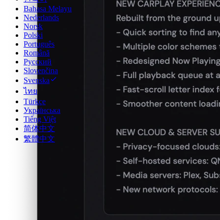
Bahasa Melayu
Nederlands
Norsk
Polski
Português
Română
Русский
Slovenčina
Svenska
ไทย
Türkçe
Українська
Tiếng Việt
简体中文
繁體中文