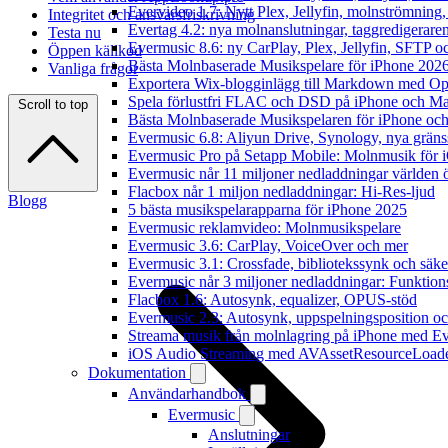
Evervideo 1.7: Nytt Plex, Jellyfin, molnströmning
Integritet och ansvarsfriskrivning
Evertag 4.2: nya molnanslutningar, taggredigeraren
Testa nu
Evermusic 8.6: ny CarPlay, Plex, Jellyfin, SFTP oc
Öppen källkod
Bästa Molnbaserade Musikspelare för iPhone 202
Vanliga frågor
Exportera Wix-blogginlägg till Markdown med O
Spela förlustfri FLAC och DSD på iPhone och M
Scroll to top
Bästa Molnbaserade Musikspelaren för iPhone och
Evermusic 6.8: Aliyun Drive, Synology, nya gränssn
Evermusic Pro på Setapp Mobile: Molnmusik för 
Evermusic når 11 miljoner nedladdningar världen 
Flacbox når 1 miljon nedladdningar: Hi-Res-ljud
Blogg
5 bästa musikspelarapparna för iPhone 2025
Evermusic reklamvideo: Molnmusikspelare
Evermusic 3.6: CarPlay, VoiceOver och mer
Evermusic 3.1: Crossfade, bibliotekssynk och säke
Evermusic når 3 miljoner nedladdningar: Funktion
Flacbox 1.6: Autosynk, equalizer, OPUS-stöd
Evermusic 2.3: Autosynk, uppspelningsposition oc
Streama musik från molnlagring på iPhone med E
iOS Audio Streaming med AVAssetResourceLoad
Dokumentation
Användarhandbok
Evermusic
Anslutningar