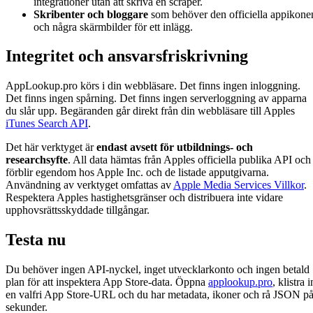
integrationer utan att skriva en scraper.
Skribenter och bloggare
som behöver den officiella appikone
och några skärmbilder för ett inlägg.
Integritet och ansvarsfriskrivning
AppLookup.pro körs i din webbläsare. Det finns ingen inloggning.
Det finns ingen spårning. Det finns ingen serverloggning av apparna
du slår upp. Begäranden går direkt från din webbläsare till Apples
iTunes Search API
.
Det här verktyget är
endast avsett för utbildnings- och
researchsyfte
. All data hämtas från Apples officiella publika API och
förblir egendom hos Apple Inc. och de listade apputgivarna.
Användning av verktyget omfattas av
Apple Media Services Villkor
.
Respektera Apples hastighetsgränser och distribuera inte vidare
upphovsrättsskyddade tillgångar.
Testa nu
Du behöver ingen API-nyckel, inget utvecklarkonto och ingen betald
plan för att inspektera App Store-data. Öppna
applookup.pro
, klistra i
en valfri App Store-URL och du har metadata, ikoner och rå JSON p
sekunder.