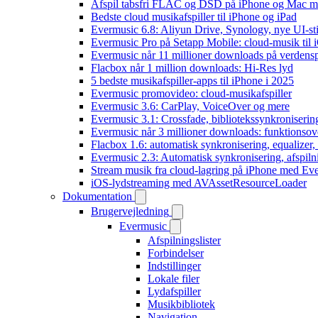
Afspil tabsfri FLAC og DSD på iPhone og Mac m
Bedste cloud musikafspiller til iPhone og iPad
Evermusic 6.8: Aliyun Drive, Synology, nye UI-sti
Evermusic Pro på Setapp Mobile: cloud-musik til 
Evermusic når 11 millioner downloads på verdens
Flacbox når 1 million downloads: Hi-Res lyd
5 bedste musikafspiller-apps til iPhone i 2025
Evermusic promovideo: cloud-musikafspiller
Evermusic 3.6: CarPlay, VoiceOver og mere
Evermusic 3.1: Crossfade, bibliotekssynkroniseri
Evermusic når 3 millioner downloads: funktionsov
Flacbox 1.6: automatisk synkronisering, equalizer
Evermusic 2.3: Automatisk synkronisering, afspiln
Stream musik fra cloud-lagring på iPhone med Ev
iOS-lydstreaming med AVAssetResourceLoader
Dokumentation
Brugervejledning
Evermusic
Afspilningslister
Forbindelser
Indstillinger
Lokale filer
Lydafspiller
Musikbibliotek
Navigation