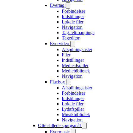
Evertag
Forbindelser
Indstillinger
Lokale filer
Navigation
Tag-feltmappings
Tageditor
Evervideo
Afspilningslister
Filer
Indstillinger
Medieafspiller
Mediebibliotek
Navigation
Flacbox
Afspilningslister
Forbindelser
Indstillinger
Lokale filer
Lydafspiller
Musikbibliotek
Navigation
Ofte stillede spørgsmål
Evermusic