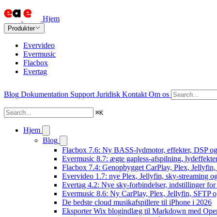
Hjem
Produkter
Evervideo
Evermusic
Flacbox
Evertag
Blog
Dokumentation
Support
Juridisk
Kontakt
Om os
⌘
K
Hjem
Blog
Flacbox 7.6: Ny BASS-lydmotor, effekter, DSP og 
Evermusic 8.7: ægte gapless-afspilning, lydeffekte
Flacbox 7.4: Genopbygget CarPlay, Plex, Jellyfin,
Evervideo 1.7: nye Plex, Jellyfin, sky-streaming og
Evertag 4.2: Nye sky-forbindelser, indstillinger for 
Evermusic 8.6: Ny CarPlay, Plex, Jellyfin, SFTP o
De bedste cloud musikafspillere til iPhone i 2026
Eksporter Wix blogindlæg til Markdown med Op