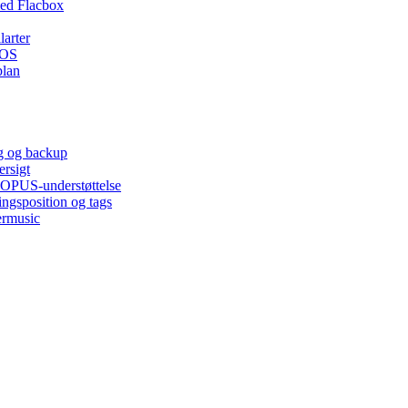
ed Flacbox
larter
iOS
plan
ng og backup
ersigt
, OPUS-understøttelse
ingsposition og tags
ermusic