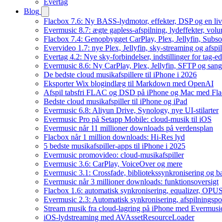
Evertag
Blog
Flacbox 7.6: Ny BASS-lydmotor, effekter, DSP og en liv
Evermusic 8.7: ægte gapless-afspilning, lydeffekter, vol
Flacbox 7.4: Genopbygget CarPlay, Plex, Jellyfin, Subso
Evervideo 1.7: nye Plex, Jellyfin, sky-streaming og afspi
Evertag 4.2: Nye sky-forbindelser, indstillinger for tag-edi
Evermusic 8.6: Ny CarPlay, Plex, Jellyfin, SFTP og sang
De bedste cloud musikafspillere til iPhone i 2026
Eksporter Wix blogindlæg til Markdown med OpenAI
Afspil tabsfri FLAC og DSD på iPhone og Mac med Fl
Bedste cloud musikafspiller til iPhone og iPad
Evermusic 6.8: Aliyun Drive, Synology, nye UI-stilarter
Evermusic Pro på Setapp Mobile: cloud-musik til iOS
Evermusic når 11 millioner downloads på verdensplan
Flacbox når 1 million downloads: Hi-Res lyd
5 bedste musikafspiller-apps til iPhone i 2025
Evermusic promovideo: cloud-musikafspiller
Evermusic 3.6: CarPlay, VoiceOver og mere
Evermusic 3.1: Crossfade, bibliotekssynkronisering og 
Evermusic når 3 millioner downloads: funktionsoversigt
Flacbox 1.6: automatisk synkronisering, equalizer, OPUS
Evermusic 2.3: Automatisk synkronisering, afspilningspos
Stream musik fra cloud-lagring på iPhone med Evermusi
iOS-lydstreaming med AVAssetResourceLoader