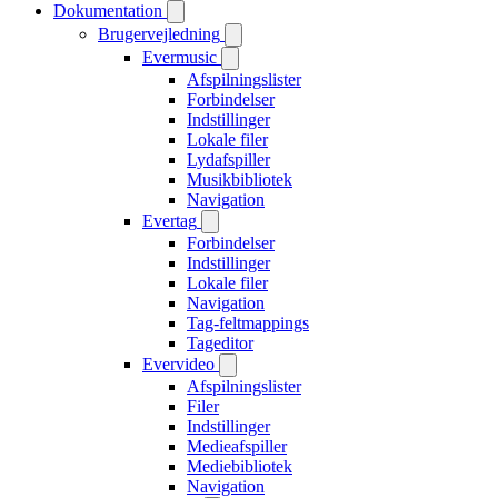
Dokumentation
Brugervejledning
Evermusic
Afspilningslister
Forbindelser
Indstillinger
Lokale filer
Lydafspiller
Musikbibliotek
Navigation
Evertag
Forbindelser
Indstillinger
Lokale filer
Navigation
Tag-feltmappings
Tageditor
Evervideo
Afspilningslister
Filer
Indstillinger
Medieafspiller
Mediebibliotek
Navigation