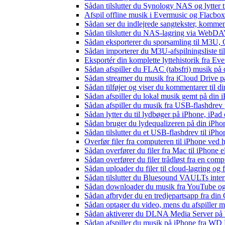
Sådan tilslutter du Synology NAS og lytter t
Afspil offline musik i Evermusic og Flacbox:
Sådan ser du indlejrede sangtekster, kommen
Sådan tilslutter du NAS-lagring via WebDAV 
Sådan eksporterer du sporsamling til M3U
Sådan importerer du M3U-afspilningsliste t
Eksportér din komplette lyttehistorik fra Ev
Sådan afspiller du FLAC (tabsfri) musik på 
Sådan streamer du musik fra iCloud Drive p
Sådan tilføjer og viser du kommentarer til
Sådan afspiller du lokal musik gemt på din 
Sådan afspiller du musik fra USB-flashdre
Sådan lytter du til lydbøger på iPhone, iP
Sådan bruger du lydequalizeren på din iPh
Sådan tilslutter du et USB-flashdrev til iPhone
Overfør filer fra computeren til iPhone ved
Sådan overfører du filer fra Mac til iPhone 
Sådan overfører du filer trådløst fra en com
Sådan uploader du filer til cloud-lagring og
Sådan tilslutter du Bluesound VAULTs inter
Sådan downloader du musik fra YouTube og ly
Sådan afbryder du en tredjepartsapp fra din
Sådan optager du video, mens du afspiller 
Sådan aktiverer du DLNA Media Server på W
Sådan afspiller du musik på iPhone fra 