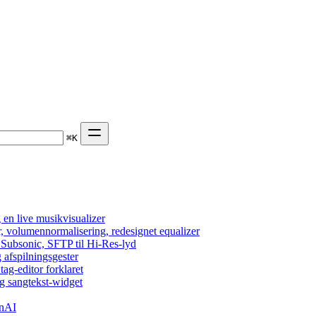
⌘
K
en live musikvisualizer
r, volumennormalisering, redesignet equalizer
 Subsonic, SFTP til Hi-Res-lyd
 afspilningsgester
tag-editor forklaret
g sangtekst-widget
enAI