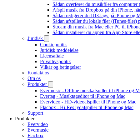
Sådan overfører du musikfiler fra computer
Afspil musik fra Dropbox på din iPhone, når
Sådan redigerer du ID3-tags på iPhone og 
Sådan afspiller du lokale filer (iTunes-filer)
Stream din musik fra Mac eller PC til iPho
Sådan installerer du appen fra App Store el
Juridisk
Cookiepolitik
Juridisk meddelelse
Licensaftale
Privatlivspolitik
Vilkår og betingelser
Kontakt os
Om os
Produkter
Evermusic - Offline musikafspiller til iPhone og 
Evertag - Musiktageditor til iPhone og Mac
Evervideo - HD-videoafspiller til iPhone og Mac
Flacbox - Hi-Res lydafspiller til iPhone og Mac
Support
Produkter
Evervideo
Evermusic
Flacbox