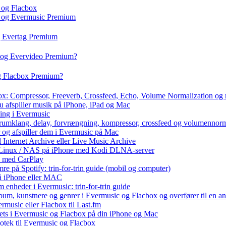
 og Flacbox
c og Evermusic Premium
g Evertag Premium
o og Evervideo Premium?
og Flacbox Premium?
box: Compressor, Freeverb, Crossfeed, Echo, Volume Normalization og
u afspiller musik på iPhone, iPad og Mac
ning i Evermusic
 rumklang, delay, forvrængning, kompressor, crossfeed og volumennorm
r og afspiller dem i Evermusic på Mac
l Internet Archive eller Live Music Archive
 / Linux / NAS på iPhone med Kodi DLNA-server
e med CarPlay
e på Spotify: trin-for-trin guide (mobil og computer)
 på iPhone eller MAC
 enheder i Evermusic: trin-for-trin guide
album, kunstnere og genrer i Evermusic og Flacbox og overfører til en 
rmusic eller Flacbox til Last.fm
ets i Evermusic og Flacbox på din iPhone og Mac
liotek til Evermusic og Flacbox