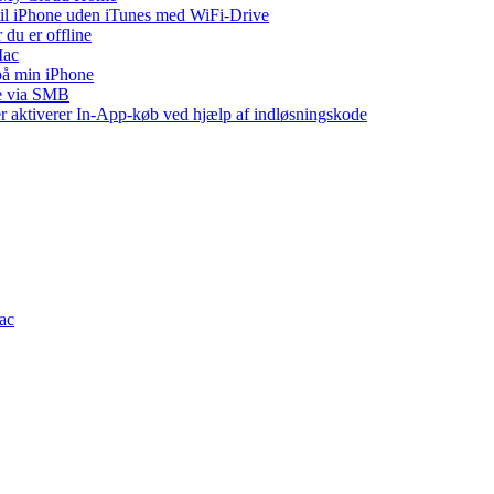
 til iPhone uden iTunes med WiFi-Drive
 du er offline
Mac
 på min iPhone
ne via SMB
ler aktiverer In-App-køb ved hjælp af indløsningskode
Mac