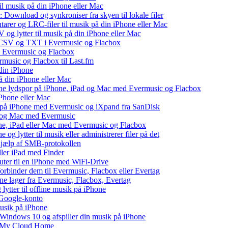
il musik på din iPhone eller Mac
 Download og synkroniser fra skyen til lokale filer
tarer og LRC-filer til musik på din iPhone eller Mac
og lytter til musik på din iPhone eller Mac
, CSV og TXT i Evermusic og Flacbox
il Evermusic og Flacbox
ermusic og Flacbox til Last.fm
din iPhone
å din iPhone eller Mac
 dine lydspor på iPhone, iPad og Mac med Evermusic og Flacbox
iPhone eller Mac
v på iPhone med Evermusic og iXpand fra SanDisk
ad og Mac med Evermusic
one, iPad eller Mac med Evermusic og Flacbox
 og lytter til musik eller administrerer filer på det
 hjælp af SMB-protokollen
eller iPad med Finder
puter til en iPhone med WiFi-Drive
 forbinder dem til Evermusic, Flacbox eller Evertag
ne lager fra Evermusic, Flacbox, Evertag
tter til offline musik på iPhone
 Google-konto
musik på iPhone
indows 10 og afspiller din musik på iPhone
WD My Cloud Home