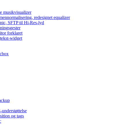
e musikvisualizer
umennormalisering, redesignet equalizer
nic, SFTP til Hi-Res-lyd
lningsgester
tor forklaret
tekst-widget
acbox
backup
-understøttelse
ition og tags
c