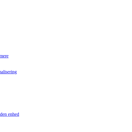
 mere
alisering
anden enhed