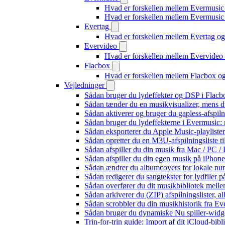
Hvad er forskellen mellem Evermusic
Hvad er forskellen mellem Evermusi
Evertag
Hvad er forskellen mellem Evertag o
Evervideo
Hvad er forskellen mellem Evervide
Flacbox
Hvad er forskellen mellem Flacbox 
Vejledninger
Sådan bruger du lydeffekter og DSP i Flac
Sådan tænder du en musikvisualizer, mens d
Sådan aktiverer og bruger du gapless-afspil
Sådan bruger du lydeffekterne i Evermusic:
Sådan eksporterer du Apple Music-playliste
Sådan opretter du en M3U-afspilningsliste ti
Sådan afspiller du din musik fra Mac / PC
Sådan afspiller du din egen musik på iPhon
Sådan ændrer du albumcovers for lokale numr
Sådan redigerer du sangtekster for lydfiler
Sådan overfører du dit musikbibliotek mellem
Sådan arkiverer du (ZIP) afspilningslister, 
Sådan scrobbler du din musikhistorik fra Eve
Sådan bruger du dynamiske Nu spiller-widg
Trin-for-trin guide: Import af dit iCloud-bib