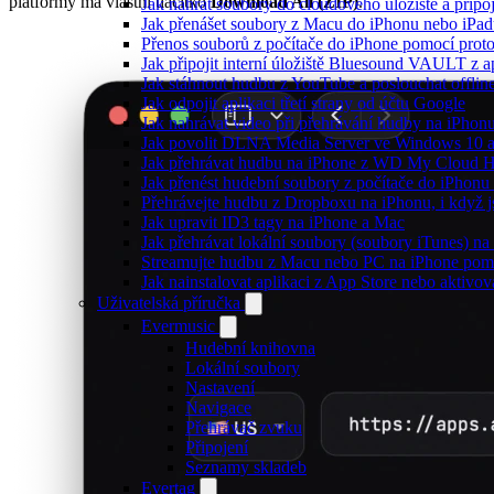
platformy má vlastní tlačítko
Download All (ZIP)
.
Jak nahrát soubory do cloudového úložiště a připo
Jak přenášet soubory z Macu do iPhonu nebo iPa
Přenos souborů z počítače do iPhone pomocí pro
Jak připojit interní úložiště Bluesound VAULT z a
Jak stáhnout hudbu z YouTube a poslouchat offlin
Jak odpojit aplikaci třetí strany od účtu Google
Jak nahrávat video při přehrávání hudby na iPhon
Jak povolit DLNA Media Server ve Windows 10 a
Jak přehrávat hudbu na iPhone z WD My Cloud 
Jak přenést hudební soubory z počítače do iPhon
Přehrávejte hudbu z Dropboxu na iPhonu, i když js
Jak upravit ID3 tagy na iPhone a Mac
Jak přehrávat lokální soubory (soubory iTunes) n
Streamujte hudbu z Macu nebo PC na iPhone po
Jak nainstalovat aplikaci z App Store nebo aktiv
Uživatelská příručka
Evermusic
Hudební knihovna
Lokální soubory
Nastavení
Navigace
Přehrávač zvuku
Připojení
Seznamy skladeb
Evertag