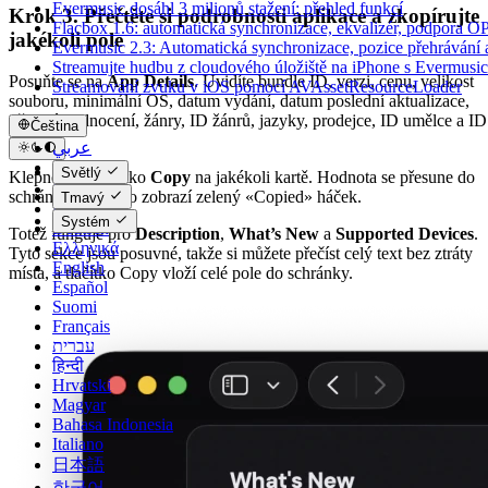
Evermusic dosáhl 3 milionů stažení: přehled funkcí
Krok 3. Přečtěte si podrobnosti aplikace a zkopírujte
Flacbox 1.6: automatická synchronizace, ekvalizér, podpora 
jakékoli pole
Evermusic 2.3: Automatická synchronizace, pozice přehrávání 
Streamujte hudbu z cloudového úložiště na iPhone s Evermusic
Posuňte se na
App Details
. Uvidíte bundle ID, verzi, cenu, velikost
Streamování zvuku v iOS pomocí AVAssetResourceLoader
souboru, minimální OS, datum vydání, datum poslední aktualizace,
věkové hodnocení, žánry, ID žánrů, jazyky, prodejce, ID umělce a ID
Čeština
skladby.
عربي
Català
Světlý
Klepněte na tlačítko
Copy
na jakékoli kartě. Hodnota se přesune do
Čeština
schránky a tlačítko zobrazí zelený «Copied» háček.
Tmavý
Dansk
Systém
Deutsch
Totéž funguje pro
Description
,
What’s New
a
Supported Devices
.
Ελληνικά
Tyto sekce jsou posuvné, takže si můžete přečíst celý text bez ztráty
English
místa, a tlačítko Copy vloží celé pole do schránky.
Español
Suomi
Français
עברית
हिन्दी
Hrvatski
Magyar
Bahasa Indonesia
Italiano
日本語
한국어