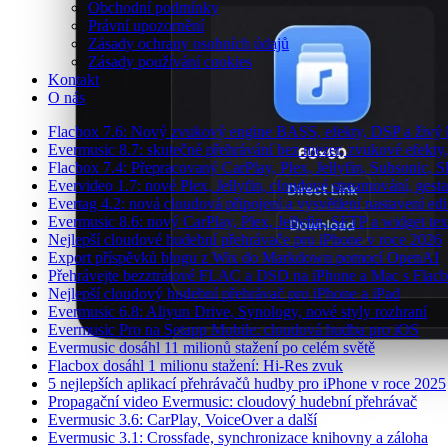
Obchodní podmínky
Právní upozornění
Zásady ochrany osobních údajů
Zásady používání cookies
Kontakt
O nás
Flacbox 7.6: Nový zvukový engine BASS, efekty, DSP a živý h
Evermusic 8.7: skutečné přehrávání bez mezer, zvukové efekty, 
Flacbox 7.4: Přepracovaný CarPlay, Plex, Jellyfin, Subsonic,
Evervideo 1.7: nové Plex, Jellyfin, cloudové streamování, gest
Evertag 4.2: nová cloudová připojení a vysvětlení nastavení edi
Evermusic 8.6: nový CarPlay, Plex, Jellyfin, SFTP a widget tex
Nejlepší cloudové hudební přehrávače pro iPhone v roce 2026
Export příspěvků blogu z Wix do Markdown pomocí OpenAI
Přehrávejte bezztrátové FLAC a DSD na iPhone a Mac s Flac
Nejlepší cloudový hudební přehrávač pro iPhone a iPad
Evermusic 6.8: Aliyun Drive, Synology, nové styly rozhraní
Evermusic Pro na Setapp Mobile: cloudová hudba pro iOS
Evermusic dosáhl 11 milionů stažení po celém světě
Flacbox dosáhl 1 milionu stažení: Hi-Res zvuk
5 nejlepších aplikací přehrávačů hudby pro iPhone v roce 2025
Propagační video Evermusic: cloudový hudební přehrávač
Evermusic 3.6: CarPlay, VoiceOver a další
Evermusic 3.1: Crossfade, synchronizace knihovny a záloha