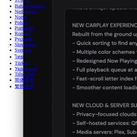
Bahasa Melayu
Nederlands
Norsk
Polski
Português
Română
Русский
Slovenčina
Svenska
ไทย
Türkçe
Українська
Tiếng Việt
简体中文
繁體中文