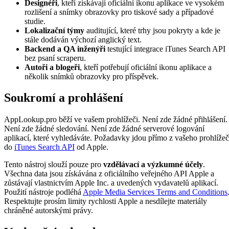
Designéři
, kteří získávají oficiální ikonu aplikace ve vysokém
rozlišení a snímky obrazovky pro tiskové sady a případové
studie.
Lokalizační týmy
auditující, které trhy jsou pokryty a kde je
stále dodáván výchozí anglický text.
Backend a QA inženýři
testující integrace iTunes Search API
bez psaní scraperu.
Autoři a blogeři
, kteří potřebují oficiální ikonu aplikace a
několik snímků obrazovky pro příspěvek.
Soukromí a prohlášení
AppLookup.pro běží ve vašem prohlížeči. Není zde žádné přihlášení.
Není zde žádné sledování. Není zde žádné serverové logování
aplikací, které vyhledáváte. Požadavky jdou přímo z vašeho prohlíže
do
iTunes Search API
od Apple.
Tento nástroj slouží pouze pro
vzdělávací a výzkumné účely
.
Všechna data jsou získávána z oficiálního veřejného API Apple a
zůstávají vlastnictvím Apple Inc. a uvedených vydavatelů aplikací.
Použití nástroje podléhá
Apple Media Services Terms and Conditions
Respektujte prosím limity rychlosti Apple a nesdílejte materiály
chráněné autorskými právy.