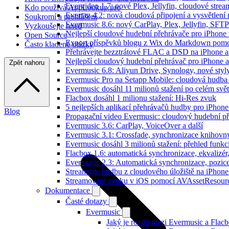
Evervideo 1.7: nové Plex, Jellyfin, cloudové strea
Kdo používá AppLookup.pro
Evertag 4.2: nová cloudová připojení a vysvětlení 
Soukromí a prohlášení
Evermusic 8.6: nový CarPlay, Plex, Jellyfin, SFTP
Vyzkoušejte hned
Nejlepší cloudové hudební přehrávače pro iPhone
Open Source
Export příspěvků blogu z Wix do Markdown pom
Často kladené otázky
Přehrávejte bezztrátové FLAC a DSD na iPhone 
Nejlepší cloudový hudební přehrávač pro iPhone a
Zpět nahoru
Evermusic 6.8: Aliyun Drive, Synology, nové styl
Evermusic Pro na Setapp Mobile: cloudová hudba
Evermusic dosáhl 11 milionů stažení po celém svě
Flacbox dosáhl 1 milionu stažení: Hi-Res zvuk
5 nejlepších aplikací přehrávačů hudby pro iPhone
Blog
Propagační video Evermusic: cloudový hudební p
Evermusic 3.6: CarPlay, VoiceOver a další
Evermusic 3.1: Crossfade, synchronizace knihovny
Evermusic dosáhl 3 milionů stažení: přehled funkc
Flacbox 1.6: automatická synchronizace, ekvaliz
Evermusic 2.3: Automatická synchronizace, pozice
Streamujte hudbu z cloudového úložiště na iPhone
Streamování zvuku v iOS pomocí AVAssetResour
Dokumentace
Časté dotazy
Evermusic
Jaký je rozdíl mezi Evermusic a Flac