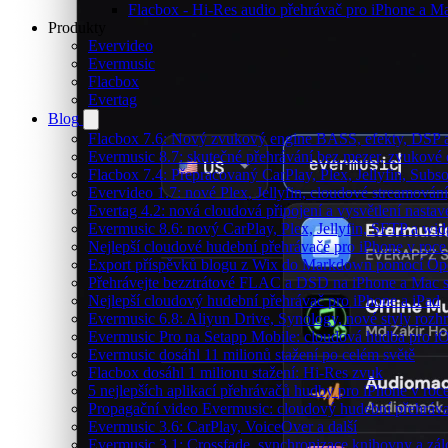
Flacbox - Hi-Res audio přehrávač pro iPhone a M
Produkty
Evervideo
Evermusic
Flacbox
Evertag
Blog
Flacbox 7.6: Nový zvukový engine BASS, efekty, DSP a 
Evermusic 8.7: skutečné přehrávání bez mezer, zvukové ef
Flacbox 7.4: Přepracovaný CarPlay, Plex, Jellyfin, Sub
Evervideo 1.7: nové Plex, Jellyfin, cloudové streamování
Evertag 4.2: nová cloudová připojení a vysvětlení nastav
Evermusic 8.6: nový CarPlay, Plex, Jellyfin, SFTP a wid
Nejlepší cloudové hudební přehrávače pro iPhone v roc
Export příspěvků blogu z Wix do Markdown pomocí O
Přehrávejte bezztrátové FLAC a DSD na iPhone a Mac 
Nejlepší cloudový hudební přehrávač pro iPhone a iPad
Evermusic 6.8: Aliyun Drive, Synology, nové styly rozhr
Evermusic Pro na Setapp Mobile: cloudová hudba pro i
Evermusic dosáhl 11 milionů stažení po celém světě
Flacbox dosáhl 1 milionu stažení: Hi-Res zvuk
5 nejlepších aplikací přehrávačů hudby pro iPhone v roc
Propagační video Evermusic: cloudový hudební přehráv
Evermusic 3.6: CarPlay, VoiceOver a další
Evermusic 3.1: Crossfade, synchronizace knihovny a zál