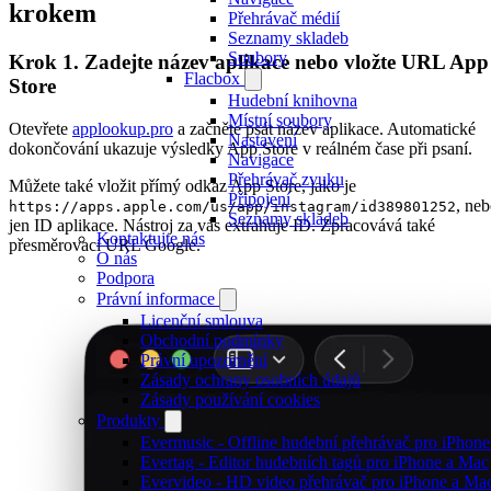
krokem
Přehrávač médií
Seznamy skladeb
Soubory
Krok 1. Zadejte název aplikace nebo vložte URL App
Flacbox
Store
Hudební knihovna
Místní soubory
Otevřete
applookup.pro
a začněte psát název aplikace. Automatické
Nastavení
dokončování ukazuje výsledky App Store v reálném čase při psaní.
Navigace
Přehrávač zvuku
Můžete také vložit přímý odkaz App Store, jako je
Připojení
, ne
https://apps.apple.com/us/app/instagram/id389801252
Seznamy skladeb
jen ID aplikace. Nástroj za vás extrahuje ID. Zpracovává také
Kontaktujte nás
přesměrovací URL Google.
O nás
Podpora
Právní informace
Licenční smlouva
Obchodní podmínky
Právní upozornění
Zásady ochrany osobních údajů
Zásady používání cookies
Produkty
Evermusic - Offline hudební přehrávač pro iPhon
Evertag - Editor hudebních tagů pro iPhone a Mac
Evervideo - HD video přehrávač pro iPhone a Ma