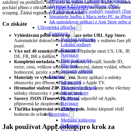
Přehrávejte hudbu z Dropboxu na iPhonu, i k
založený na prohlížeči. Běží zcela na vašem zařízení. Každý výsledek
Jak upravit ID3 tagy na iPhone a Mac
pochází přímo z oficiálního
iTunes Search API
od Apple. Žádný
Jak přehrávat lokální soubory (soubory iTu
scraping. Žádná registrace. Žádné sledování.
Streamujte hudbu z Macu nebo PC na iPh
Jak nainstalovat aplikaci z App Store nebo
Co získáte
Uživatelská příručka
Evermusic
Vyhledávání podle názvu aplikace nebo URL App Store.
Hudební knihovna
Automatické dokončování ukazuje výsledky v reálném čase při
Lokální soubory
psaní.
Nastavení
Více než 40 zemských obchodů.
Přepínejte mezi US, UK, JP,
Navigace
DE, FR, BR a dalšími.
Přehrávač zvuku
Kompletní metadata.
Název, podtitul, vývojář, bundle ID,
Připojení
verze, cena, velikost souboru, hodnocení, datum vydání, věkov
Seznamy skladeb
hodnocení, jazyky a podporovaná zařízení.
Evertag
Materiály ve vysokém rozlišení.
Ikony aplikací a snímky
Editor tagů
obrazovky pro iPhone, iPad, macOS a Apple TV.
Mapování polí tagů
Hromadné stažení ZIP.
Získejte všechny ikony nebo všechny
Místní soubory
snímky obrazovky v jednom archivu.
Nastavení
Surový JSON iTunes API.
Přesná odpověď od Apple,
Navigace
připravená ke zkopírování.
Připojení
Tlačítka kopírování u každého pole.
Jedno klepnutí vloží
hodnotu do schránky.
Evervideo
Mediální knihovna
Jak používat AppLookup.pro krok za
Nastavení
Navigace