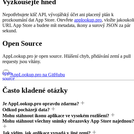
Vyzkoušejte hned
Nepotřebujete klíč API, vývojářský účet ani placený plán k
prozkoumání dat App Store. Otevřete
applookup.pro
, vložte jakoukol
URL App Store a budete mít metadata, ikony a surový JSON za pár
sekund.
Open Source
AppLookup.pro je open source. Hlášení chyb, přidávání zemí a pull
requesty jsou vítány.
open
AppLookup.pro na GitHubu
source
Často kladené otázky
Je AppLookup.pro opravdu zdarma?
Odkud pocházejí data?
Mohu stáhnout ikonu aplikace ve vysokém rozlišení?
Mohu stáhnout všechny snímky obrazovky App Store najednou?
Jak vidím, jak aplikace vypadá v jiné zemi?