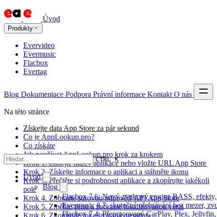
Úvod
Produkty
Evervideo
Evermusic
Flacbox
Evertag
Blog
Dokumentace
Podpora
Právní informace
Kontakt
O nás
Na této stránce
Získejte data App Store za pár sekund
Co je AppLookup.pro?
Co získáte
Jak používat AppLookup.pro krok za krokem
CTRL K
Krok 1. Zadejte název aplikace nebo vložte URL App Store
Krok 2. Získejte informace o aplikaci a stáhněte ikonu
Úvod
Krok 3. Přečtěte si podrobnosti aplikace a zkopírujte jakékoli
Blog
pole
Flacbox 7.6: Nový zvukový engine BASS, efekty, 
Krok 4. Zobrazte surovou odpověď API App Store
Evermusic 8.7: skutečné přehrávání bez mezer, zvu
Krok 5. Změňte zemi a zobrazte lokalizovanou verzi
Flacbox 7.4: Přepracovaný CarPlay, Plex, Jellyfi
Krok 6. Zkopírujte lokalizovaná metadata