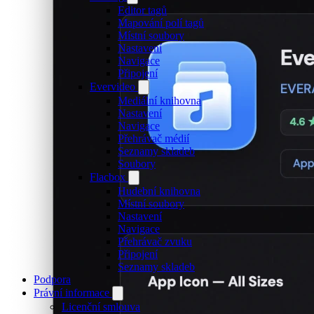
Editor tagů
Mapování polí tagů
Místní soubory
Nastavení
Navigace
Připojení
Evervideo
Mediální knihovna
Nastavení
Navigace
Přehrávač médií
Seznamy skladeb
Soubory
Flacbox
Hudební knihovna
Místní soubory
Nastavení
Navigace
Přehrávač zvuku
Připojení
Seznamy skladeb
Podpora
Právní informace
Licenční smlouva