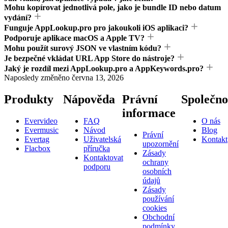
Mohu kopírovat jednotlivá pole, jako je bundle ID nebo datum
vydání?
Funguje AppLookup.pro pro jakoukoli iOS aplikaci?
Podporuje aplikace macOS a Apple TV?
Mohu použít surový JSON ve vlastním kódu?
Je bezpečné vkládat URL App Store do nástroje?
Jaký je rozdíl mezi AppLookup.pro a AppKeywords.pro?
Naposledy změněno
června 13, 2026
Produkty
Nápověda
Právní
Společno
informace
Evervideo
FAQ
O nás
Evermusic
Návod
Blog
Právní
Evertag
Uživatelská
Kontakt
upozornění
Flacbox
příručka
Zásady
Kontaktovat
ochrany
podporu
osobních
údajů
Zásady
používání
cookies
Obchodní
podmínky