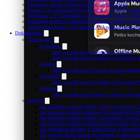
Evermusic dosáhl 3 milionů stažení: přehled funkcí
Flacbox 1.6: automatická synchronizace, ekvalizér, po
Evermusic 2.3: Automatická synchronizace, pozice přehr
Streamujte hudbu z cloudového úložiště na iPhone s Eve
Streamování zvuku v iOS pomocí AVAssetResourceLoa
Dokumentace
Časté dotazy
Evermusic
Jaký je rozdíl mezi Evermusic a Flacbox
Jaký je rozdíl mezi Evermusic a Evermusic
Evertag
Jaký je rozdíl mezi Evertag a Evertag Prem
Evervideo
Jaký je rozdíl mezi Evervideo a Evervideo
Flacbox
Jaký je rozdíl mezi Flacbox a Flacbox Pre
Návody
Jak používat zvukové efekty a DSP ve Flacboxu: Co
Jak zapnout hudební vizualizér při přehrávání hu
Jak používat zvukové efekty v Evermusic: dozvuk, 
Jak zapnout a používat přehrávání bez mezer v Ev
Jak exportovat playlisty z Apple Music a přehráva
Jak vytvořit M3U playlist pro Internet Archive ne