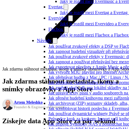
Jaký je rozdíl mezi Evermusic a Eve
Evertag
Jaký je rozdíl mezi Evertag a Everta
Evervideo
Jaký je rozdíl mezi Evervideo a Eve
Flacbox
Jaký je rozdíl mezi Flacbox a Flacb
Návody
Jak používat zvukové efekty a DSP ve Flacbo
Jak zapnout hudební vizualizér při přehráv
Jak používat zvukové efekty v Evermusic: do
Jak zapnout a používat přehrávání bez meze
Jak exportovat playlisty z Apple Music a p
Jak zdarma stáhnout metadata, ikony a snímky obrazovky z App Stor
Jak vytvořit M3U playlist pro Internet Arc
Jak přehrávat hudbu z Mac / PC / Linux /
Jak zdarma stáhnout metadata, ikony a
Jak přehrávat vlastní hudbu na iPhonu pom
snímky obrazovky z App Store
Jak změnit obaly alb pro lokální skladby na
Jak upravit texty písní v audio souborech
Jak přenést hudební knihovnu mezi zařízen
Artem Meleshko
Jak archivovat (ZIP) seznamy skladeb, alba, 
Founder & Engineer at Everappz
Jak scrobblovat historii poslechu z Evermus
Jak používat dynamické widgety Právě se p
Průvodce krok za krokem: Import vaší knih
Získejte data App Store za pár sekund
Jak připojit Synology NAS a poslouchat h