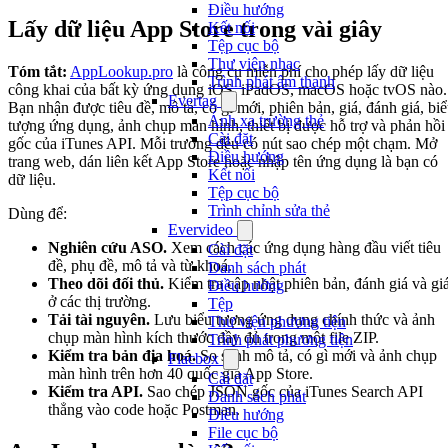
Điều hướng
Lấy dữ liệu App Store trong vài giây
Kết nối
Tệp cục bộ
Thư viện nhạc
Tóm tắt:
AppLookup.pro
là công cụ miễn phí cho phép lấy dữ liệu
Trình phát âm thanh
công khai của bất kỳ ứng dụng iOS, iPadOS, macOS hoặc tvOS nào.
Evertag
Bạn nhận được tiêu đề, mô tả, có gì mới, phiên bản, giá, đánh giá, bi
Ánh xạ trường thẻ
tượng ứng dụng, ảnh chụp màn hình, thiết bị được hỗ trợ và phản hồi
Cài đặt
gốc của iTunes API. Mỗi trường đều có nút sao chép một chạm. Mở
Điều hướng
trang web, dán liên kết App Store hoặc nhập tên ứng dụng là bạn có
Kết nối
dữ liệu.
Tệp cục bộ
Trình chỉnh sửa thẻ
Dùng để:
Evervideo
Nghiên cứu ASO.
Xem cách các ứng dụng hàng đầu viết tiêu
Cài đặt
đề, phụ đề, mô tả và từ khoá.
Danh sách phát
Theo dõi đối thủ.
Kiểm tra cập nhật phiên bản, đánh giá và gi
Điều hướng
ở các thị trường.
Tệp
Tải tài nguyên.
Lưu biểu tượng ứng dụng chính thức và ảnh
Thư viện phương tiện
chụp màn hình kích thước đầy đủ trong một file ZIP.
Trình phát phương tiện
Kiểm tra bản địa hoá.
So sánh mô tả, có gì mới và ảnh chụp
Flacbox
màn hình trên hơn 40 quốc gia App Store.
Cài đặt
Kiểm tra API.
Sao chép JSON gốc của iTunes Search API
Danh sách phát
thẳng vào code hoặc Postman.
Điều hướng
File cục bộ