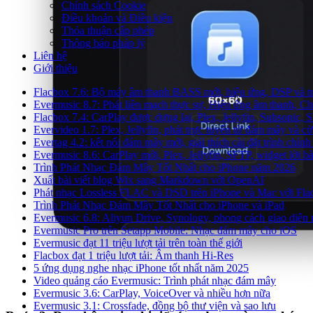
Chính sách Cookie
Điều khoản và Điều kiện
Thỏa thuận cấp phép
Thông báo pháp lý
Liên hệ
Giới thiệu
Flacbox 7.6: Bộ máy âm thanh BASS mới, hiệu ứng, DSP và trì
Evermusic 8.7: Phát liền mạch thực sự, Hiệu ứng âm thanh, Ch
Flacbox 7.4: CarPlay được dựng lại, Plex, Jellyfin, Subsonic
Evervideo 1.7: Plex, Jellyfin, phát trực tuyến từ đám mây và cử
Evertag 4.2: kết nối đám mây mới, giải thích cài đặt trình chỉnh
Evermusic 8.6: CarPlay mới, Plex, Jellyfin, SFTP, widget lời bà
Trình Phát Nhạc Đám Mây Tốt Nhất cho iPhone năm 2026
Xuất bài viết blog Wix sang Markdown với OpenAI
Phát nhạc Lossless FLAC và DSD trên iPhone và Mac với Fla
Trình Phát Nhạc Đám Mây Tốt Nhất cho iPhone và iPad
Evermusic 6.8: Aliyun Drive, Synology, phong cách giao diện
Evermusic Pro trên Setapp Mobile: Nhạc đám mây cho iOS
Evermusic đạt 11 triệu lượt tải trên toàn thế giới
Flacbox đạt 1 triệu lượt tải: Âm thanh Hi-Res
5 ứng dụng nghe nhạc iPhone tốt nhất năm 2025
Video quảng cáo Evermusic: Trình phát nhạc đám mây
Evermusic 3.6: CarPlay, VoiceOver và nhiều hơn nữa
Evermusic 3.1: Crossfade, đồng bộ thư viện và sao lưu