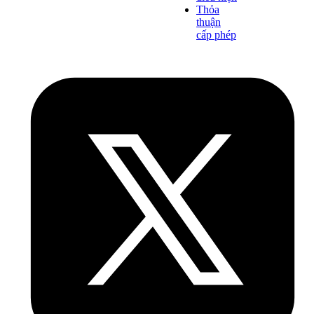
Thỏa
thuận
cấp phép