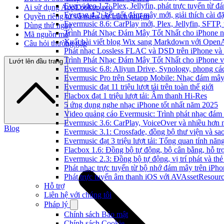
Evervideo 1.7: Plex, Jellyfin, phát trực tuyến từ 
Ai sử dụng AppLookup.pro
Evertag 4.2: kết nối đám mây mới, giải thích cài đặ
Quyền riêng tư và miễn trừ trách nhiệm
Evermusic 8.6: CarPlay mới, Plex, Jellyfin, SFTP, 
Dùng thử ngay
Trình Phát Nhạc Đám Mây Tốt Nhất cho iPhone 
Mã nguồn mở
Xuất bài viết blog Wix sang Markdown với Open
Câu hỏi thường gặp
Phát nhạc Lossless FLAC và DSD trên iPhone và
Trình Phát Nhạc Đám Mây Tốt Nhất cho iPhone v
Lướt lên đầu trang
Evermusic 6.8: Aliyun Drive, Synology, phong cá
Evermusic Pro trên Setapp Mobile: Nhạc đám mâ
Evermusic đạt 11 triệu lượt tải trên toàn thế giới
Flacbox đạt 1 triệu lượt tải: Âm thanh Hi-Res
5 ứng dụng nghe nhạc iPhone tốt nhất năm 2025
Video quảng cáo Evermusic: Trình phát nhạc đám
Evermusic 3.6: CarPlay, VoiceOver và nhiều hơn 
Blog
Evermusic 3.1: Crossfade, đồng bộ thư viện và sa
Evermusic đạt 3 triệu lượt tải: Tổng quan tính năn
Flacbox 1.6: Đồng bộ tự động, bộ cân bằng, hỗ 
Evermusic 2.3: Đồng bộ tự động, vị trí phát và thẻ
Phát nhạc trực tuyến từ bộ nhớ đám mây trên iPh
Phát trực tuyến âm thanh iOS với AVAssetResour
Hỗ trợ
Liên hệ với chúng tôi
Pháp lý
Chính sách Bảo mật
Chính sách Cookie