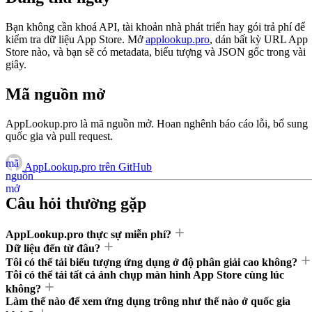
Bạn không cần khoá API, tài khoản nhà phát triển hay gói trả phí để
kiểm tra dữ liệu App Store. Mở
applookup.pro
, dán bất kỳ URL App
Store nào, và bạn sẽ có metadata, biểu tượng và JSON gốc trong vài
giây.
Mã nguồn mở
AppLookup.pro là mã nguồn mở. Hoan nghênh báo cáo lỗi, bổ sung
quốc gia và pull request.
mã
AppLookup.pro trên GitHub
nguồn
mở
Câu hỏi thường gặp
AppLookup.pro thực sự miễn phí?
Dữ liệu đến từ đâu?
Tôi có thể tải biểu tượng ứng dụng ở độ phân giải cao không?
Tôi có thể tải tất cả ảnh chụp màn hình App Store cùng lúc
không?
Làm thế nào để xem ứng dụng trông như thế nào ở quốc gia