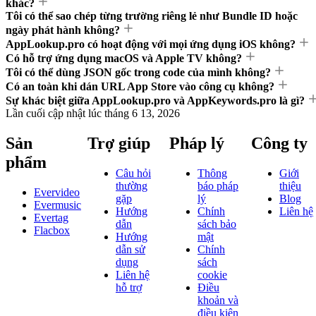
khác?
Tôi có thể sao chép từng trường riêng lẻ như Bundle ID hoặc
ngày phát hành không?
AppLookup.pro có hoạt động với mọi ứng dụng iOS không?
Có hỗ trợ ứng dụng macOS và Apple TV không?
Tôi có thể dùng JSON gốc trong code của mình không?
Có an toàn khi dán URL App Store vào công cụ không?
Sự khác biệt giữa AppLookup.pro và AppKeywords.pro là gì?
Lần cuối cập nhật lúc
tháng 6 13, 2026
Sản
Trợ giúp
Pháp lý
Công ty
phẩm
Câu hỏi
Thông
Giới
thường
báo pháp
thiệu
Evervideo
gặp
lý
Blog
Evermusic
Hướng
Chính
Liên hệ
Evertag
dẫn
sách bảo
Flacbox
Hướng
mật
dẫn sử
Chính
dụng
sách
Liên hệ
cookie
hỗ trợ
Điều
khoản và
điều kiện