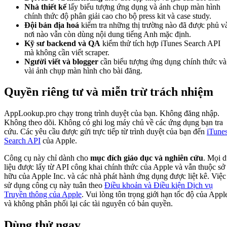
Nhà thiết kế
lấy biểu tượng ứng dụng và ảnh chụp màn hình
chính thức độ phân giải cao cho bộ press kit và case study.
Đội bản địa hoá
kiểm tra những thị trường nào đã được phủ v
nơi nào vẫn còn dùng nội dung tiếng Anh mặc định.
Kỹ sư backend và QA
kiểm thử tích hợp iTunes Search API
mà không cần viết scraper.
Người viết và blogger
cần biểu tượng ứng dụng chính thức và
vài ảnh chụp màn hình cho bài đăng.
Quyền riêng tư và miễn trừ trách nhiệm
AppLookup.pro chạy trong trình duyệt của bạn. Không đăng nhập.
Không theo dõi. Không có ghi log máy chủ về các ứng dụng bạn tra
cứu. Các yêu cầu được gửi trực tiếp từ trình duyệt của bạn đến
iTune
Search API
của Apple.
Công cụ này chỉ dành cho
mục đích giáo dục và nghiên cứu
. Mọi 
liệu được lấy từ API công khai chính thức của Apple và vẫn thuộc sở
hữu của Apple Inc. và các nhà phát hành ứng dụng được liệt kê. Việc
sử dụng công cụ này tuân theo
Điều khoản và Điều kiện Dịch vụ
Truyền thông của Apple
. Vui lòng tôn trọng giới hạn tốc độ của Appl
và không phân phối lại các tài nguyên có bản quyền.
Dùng thử ngay