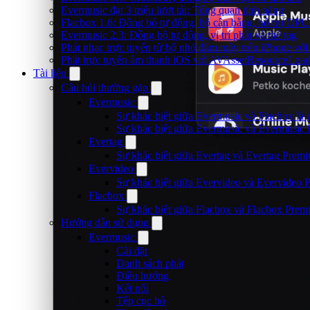
Evermusic đạt 3 triệu lượt tải: Tổng quan tính năng
Flacbox 1.6: Đồng bộ tự động, bộ cân bằng, hỗ trợ OP
Evermusic 2.3: Đồng bộ tự động, vị trí phát và thẻ tag
Phát nhạc trực tuyến từ bộ nhớ đám mây trên iPhone vớ
Phát trực tuyến âm thanh iOS với AVAssetResourceLoad
Tài liệu
Câu hỏi thường gặp
Evermusic
Sự khác biệt giữa Evermusic và Flacbox là 
Sự khác biệt giữa Evermusic và Evermusic 
Evertag
Sự khác biệt giữa Evertag và Evertag Premi
Evervideo
Sự khác biệt giữa Evervideo và Evervideo 
Flacbox
Sự khác biệt giữa Flacbox và Flacbox Premi
Hướng dẫn sử dụng
Evermusic
Cài đặt
Danh sách phát
Điều hướng
Kết nối
Tệp cục bộ