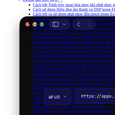
Cách bật Trình trực quan hóa nhạc khi phát nhạc 
Cách sử dụng Hiệu ứng âm thanh và DSP trong Fl
Cách bật và sử dụng phát nhạc liền mạch trong E
Cách sử dụng các hiệu ứng âm thanh trong Evermu
Cách xuất danh sách phát Apple Music và phát ch
Cách tạo danh sách phát M3U cho Internet Archiv
Cách phát nhạc từ Mac / PC / Linux / NAS trên
Cách phát nhạc của riêng bạn trên iPhone bằng Ca
Cách thay đổi ảnh bìa album cho bài hát cục bộ t
Cách chỉnh sửa lời bài hát cho tệp âm thanh trê
Cách chuyển thư viện nhạc giữa các thiết bị tron
Cách lưu trữ (ZIP) danh sách phát, album, nghệ sĩ
Cách Scrobble lịch sử nghe nhạc từ Evermusic ho
Cách Sử Dụng Widget Đang Phát Động Trong Eve
Hướng dẫn từng bước: Nhập thư viện iCloud của 
Cách kết nối Synology NAS và nghe nhạc trên iP
Cách kết nối bộ lưu trữ NAS bằng WebDAV và ng
Cách xem lời bài hát nhúng, nhận xét và tệp LRC
Phát nhạc ngoại tuyến trong Evermusic & Flacbo
Cách nhập danh sách phát M3U vào Evermusic và
Cách xuất bộ sưu tập bài hát sang M3U, CSV và
Xuất toàn bộ lịch sử nghe nhạc từ Evermusic & F
Cách phát nhạc FLAC (Lossless) trên iPhone
Cách phát nhạc từ iCloud Drive trên iPhone hoặc