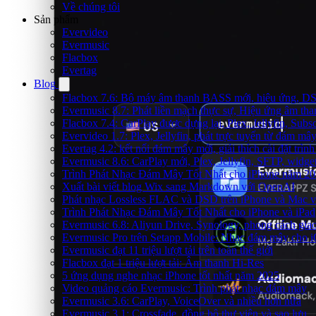
Về chúng tôi
Sản phẩm
Evervideo
Evermusic
Flacbox
Evertag
Blog
Flacbox 7.6: Bộ máy âm thanh BASS mới, hiệu ứng, DSP 
Evermusic 8.7: Phát liền mạch thực sự, Hiệu ứng âm tha
Flacbox 7.4: CarPlay được dựng lại, Plex, Jellyfin, Su
Evervideo 1.7: Plex, Jellyfin, phát trực tuyến từ đám mây
Evertag 4.2: kết nối đám mây mới, giải thích cài đặt trình
Evermusic 8.6: CarPlay mới, Plex, Jellyfin, SFTP, widget 
Trình Phát Nhạc Đám Mây Tốt Nhất cho iPhone năm 2
Xuất bài viết blog Wix sang Markdown với OpenAI
Phát nhạc Lossless FLAC và DSD trên iPhone và Mac v
Trình Phát Nhạc Đám Mây Tốt Nhất cho iPhone và iPad
Evermusic 6.8: Aliyun Drive, Synology, phong cách gia
Evermusic Pro trên Setapp Mobile: Nhạc đám mây cho 
Evermusic đạt 11 triệu lượt tải trên toàn thế giới
Flacbox đạt 1 triệu lượt tải: Âm thanh Hi-Res
5 ứng dụng nghe nhạc iPhone tốt nhất năm 2025
Video quảng cáo Evermusic: Trình phát nhạc đám mây
Evermusic 3.6: CarPlay, VoiceOver và nhiều hơn nữa
Evermusic 3.1: Crossfade, đồng bộ thư viện và sao lưu