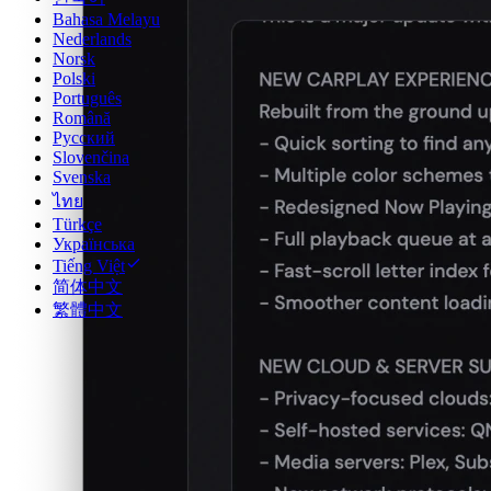
Bahasa Melayu
Nederlands
Norsk
Polski
Português
Română
Русский
Slovenčina
Svenska
ไทย
Türkçe
Українська
Tiếng Việt
简体中文
繁體中文