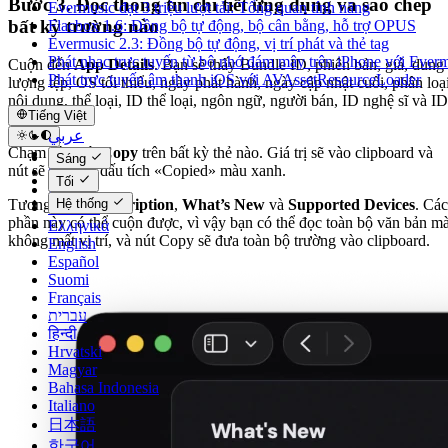
Bước 3. Đọc thông tin chi tiết ứng dụng và sao chép
Evermusic đạt 3 triệu lượt tải: Tổng quan tính năng
bất kỳ trường nào
Flacbox 1.6: Đồng bộ tự động, bộ cân bằng, hỗ trợ OPUS
Evermusic 2.3: Đồng bộ tự động, vị trí phát và thẻ tag
Phát nhạc trực tuyến từ bộ nhớ đám mây trên iPhone với Ever
Cuộn đến
App Details
. Bạn sẽ thấy Bundle ID, phiên bản, giá, dung
Phát trực tuyến âm thanh iOS với AVAssetResourceLoader
lượng tệp, OS tối thiểu, ngày phát hành, ngày cập nhật cuối, phân loạ
nội dung, thể loại, ID thể loại, ngôn ngữ, người bán, ID nghệ sĩ và ID
Tiếng Việt
track.
عربي
Chạm vào nút
Copy
trên bất kỳ thẻ nào. Giá trị sẽ vào clipboard và
Català
Sáng
nút sẽ hiển thị dấu tích «Copied» màu xanh.
Čeština
Tối
Dansk
Hệ thống
Tương tự với
Description
,
What’s New
và
Supported Devices
. Các
Deutsch
phần này có thể cuộn được, vì vậy bạn có thể đọc toàn bộ văn bản m
Ελληνικά
không mất vị trí, và nút Copy sẽ đưa toàn bộ trường vào clipboard.
English
Español
Suomi
Français
עברית
हिन्दी
Hrvatski
Magyar
Bahasa Indonesia
Italiano
日本語
한국어