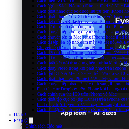
Cách thêm và xem nhận xét trên các bản nhạc của
Cách Nghe Sách Nói trên iPhone, iPad và Mac B
Cach phat nhac cuc bo duoc luu tru tren iPhone h
Cách phát nhạc từ ổ USB trên iPhone với Evermu
Cách kết nối USB flash drive với iPhone và nghe n
Cách sử dụng bộ cân bằng âm thanh trên iPhone, 
Cách chuyển tệp không dây từ máy tính sang iPh
Cách chuyển tệp từ Mac sang iPhone hoặc iPad b
Cách tải tệp lên bộ nhớ đám mây và kết nối với E
Chuyển tệp từ máy tính sang iPhone bằng giao t
Cách kết nối bộ nhớ trong của Bluesound VAULT 
Cách tải nhạc từ YouTube và nghe nhạc ngoại tuyế
Cách ngắt kết nối ứng dụng bên thứ ba khỏi tài k
Cách quay video trong khi phát nhạc trên iPhone
Cách bật DLNA Media Server trên Windows 10 và 
Cách phát nhạc trên iPhone từ WD My Cloud Ho
Cách chuyển tệp nhạc từ máy tính sang iPhone kh
Phát nhạc từ Dropbox trên iPhone khi bạn ngoại t
Cách chỉnh sửa thẻ ID3 trên iPhone và Mac
Cách phát tệp cục bộ (tệp iTunes) trên iPhone của 
Phát nhạc trực tuyến từ Mac hoặc PC sang iPho
Cách cài đặt ứng dụng từ App Store hoặc kích h
Hỗ trợ
Pháp lý
Chính sách Bảo mật