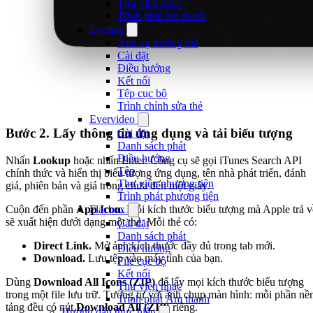
Thư viện nhạc
Trình phát âm thanh
Evertag
Ánh xạ trường thẻ
Cài đặt
Điều hướng
Kết nối
Tệp cục bộ
Trình chỉnh sửa thẻ
Evervideo
Bước 2. Lấy thông tin ứng dụng và tải biểu tượng
Cài đặt
Danh sách phát
Điều hướng
Nhấn
Lookup
hoặc nhấn Enter. Công cụ sẽ gọi iTunes Search API
Tệp
chính thức và hiển thị biểu tượng ứng dụng, tên nhà phát triển, đánh
Thư viện phương tiện
giá, phiên bản và giá trong chưa đến một giây.
Trình phát phương tiện
Cuộn đến phần
App Icon
. Mỗi kích thước biểu tượng mà Apple trả v
Flacbox
sẽ xuất hiện dưới dạng một thẻ. Mỗi thẻ có:
Cài đặt
Danh sách phát
Direct Link.
Mở ảnh kích thước đầy đủ trong tab mới.
Điều hướng
Download.
Lưu tệp vào máy tính của bạn.
File cục bộ
Kết nối
Dùng
Download All Icons (ZIP)
để lấy mọi kích thước biểu tượng
Thư viện nhạc
trong một file lưu trữ. Tương tự với ảnh chụp màn hình: mỗi phần nề
Trình phát Âm thanh
tảng đều có nút
Download All (ZIP)
riêng.
Hướng dẫn thực hiện