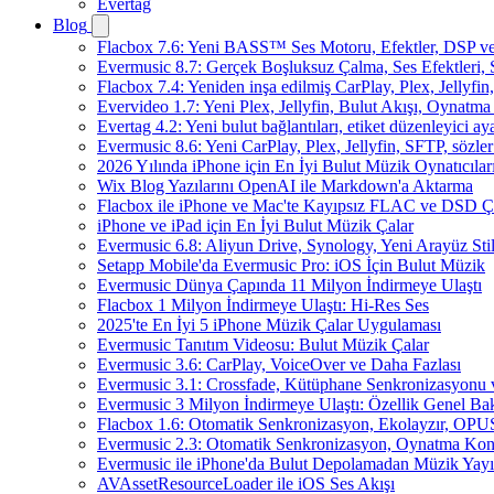
Evertag
Blog
Flacbox 7.6: Yeni BASS™ Ses Motoru, Efektler, DSP ve 
Evermusic 8.7: Gerçek Boşluksuz Çalma, Ses Efektleri,
Flacbox 7.4: Yeniden inşa edilmiş CarPlay, Plex, Jellyfi
Evervideo 1.7: Yeni Plex, Jellyfin, Bulut Akışı, Oynatma
Evertag 4.2: Yeni bulut bağlantıları, etiket düzenleyici aya
Evermusic 8.6: Yeni CarPlay, Plex, Jellyfin, SFTP, sözler
2026 Yılında iPhone için En İyi Bulut Müzik Oynatıcılar
Wix Blog Yazılarını OpenAI ile Markdown'a Aktarma
Flacbox ile iPhone ve Mac'te Kayıpsız FLAC ve DSD 
iPhone ve iPad için En İyi Bulut Müzik Çalar
Evermusic 6.8: Aliyun Drive, Synology, Yeni Arayüz Stil
Setapp Mobile'da Evermusic Pro: iOS İçin Bulut Müzik
Evermusic Dünya Çapında 11 Milyon İndirmeye Ulaştı
Flacbox 1 Milyon İndirmeye Ulaştı: Hi-Res Ses
2025'te En İyi 5 iPhone Müzik Çalar Uygulaması
Evermusic Tanıtım Videosu: Bulut Müzik Çalar
Evermusic 3.6: CarPlay, VoiceOver ve Daha Fazlası
Evermusic 3.1: Crossfade, Kütüphane Senkronizasyonu
Evermusic 3 Milyon İndirmeye Ulaştı: Özellik Genel Bak
Flacbox 1.6: Otomatik Senkronizasyon, Ekolayzır, OPU
Evermusic 2.3: Otomatik Senkronizasyon, Oynatma Kon
Evermusic ile iPhone'da Bulut Depolamadan Müzik Yayı
AVAssetResourceLoader ile iOS Ses Akışı