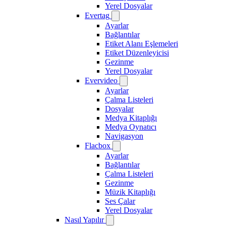
Yerel Dosyalar
Evertag
Ayarlar
Bağlantılar
Etiket Alanı Eşlemeleri
Etiket Düzenleyicisi
Gezinme
Yerel Dosyalar
Evervideo
Ayarlar
Çalma Listeleri
Dosyalar
Medya Kitaplığı
Medya Oynatıcı
Navigasyon
Flacbox
Ayarlar
Bağlantılar
Çalma Listeleri
Gezinme
Müzik Kitaplığı
Ses Çalar
Yerel Dosyalar
Nasıl Yapılır