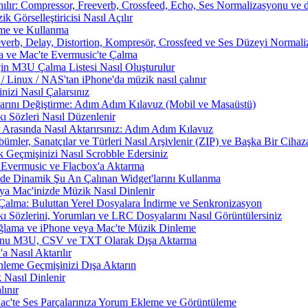
nılır: Compressor, Freeverb, Crossfeed, Echo, Ses Normalizasyonu ve d
 Görselleştiricisi Nasıl Açılır
rme ve Kullanma
everb, Delay, Distortion, Kompresör, Crossfeed ve Ses Düzeyi Normal
a ve Mac'te Evermusic'te Çalma
çin M3U Çalma Listesi Nasıl Oluşturulur
Linux / NAS'tan iPhone'da müzik nasıl çalınır
izi Nasıl Çalarsınız
larını Değiştirme: Adım Adım Kılavuz (Mobil ve Masaüstü)
ı Sözleri Nasıl Düzenlenir
 Arasında Nasıl Aktarırsınız: Adım Adım Kılavuz
ümler, Sanatçılar ve Türleri Nasıl Arşivlenir (ZIP) ve Başka Bir Cihaza
 Geçmişinizi Nasıl Scrobble Edersiniz
Evermusic ve Flacbox'a Aktarma
zde Dinamik Şu An Çalınan Widget'larını Kullanma
a Mac'inizde Müzik Nasıl Dinlenir
Çalma: Buluttan Yerel Dosyalara İndirme ve Senkronizasyon
 Sözlerini, Yorumları ve LRC Dosyalarını Nasıl Görüntülersiniz
ama ve iPhone veya Mac'te Müzik Dinleme
nunu M3U, CSV ve TXT Olarak Dışa Aktarma
 Nasıl Aktarılır
nleme Geçmişinizi Dışa Aktarın
 Nasıl Dinlenir
ınır
Mac'te Ses Parçalarınıza Yorum Ekleme ve Görüntüleme