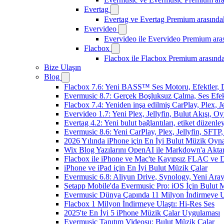
Evertag
Evertag ve Evertag Premium arasındak
Evervideo
Evervideo ile Evervideo Premium aras
Flacbox
Flacbox ile Flacbox Premium arasında
Bize Ulaşın
Blog
Flacbox 7.6: Yeni BASS™ Ses Motoru, Efektler, D
Evermusic 8.7: Gerçek Boşluksuz Çalma, Ses Efek
Flacbox 7.4: Yeniden inşa edilmiş CarPlay, Plex, J
Evervideo 1.7: Yeni Plex, Jellyfin, Bulut Akışı, O
Evertag 4.2: Yeni bulut bağlantıları, etiket düzenley
Evermusic 8.6: Yeni CarPlay, Plex, Jellyfin, SFTP, 
2026 Yılında iPhone için En İyi Bulut Müzik Oynat
Wix Blog Yazılarını OpenAI ile Markdown'a Akt
Flacbox ile iPhone ve Mac'te Kayıpsız FLAC ve
iPhone ve iPad için En İyi Bulut Müzik Çalar
Evermusic 6.8: Aliyun Drive, Synology, Yeni Arayü
Setapp Mobile'da Evermusic Pro: iOS İçin Bulut 
Evermusic Dünya Çapında 11 Milyon İndirmeye U
Flacbox 1 Milyon İndirmeye Ulaştı: Hi-Res Ses
2025'te En İyi 5 iPhone Müzik Çalar Uygulaması
Evermusic Tanıtım Videosu: Bulut Müzik Çalar