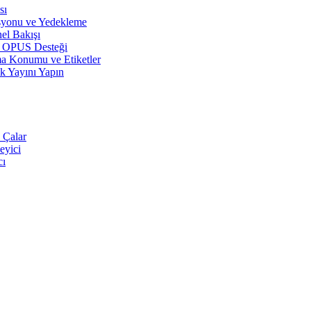
sı
syonu ve Yedekleme
el Bakışı
r, OPUS Desteği
a Konumu ve Etiketler
k Yayını Yapın
 Çalar
eyici
cı