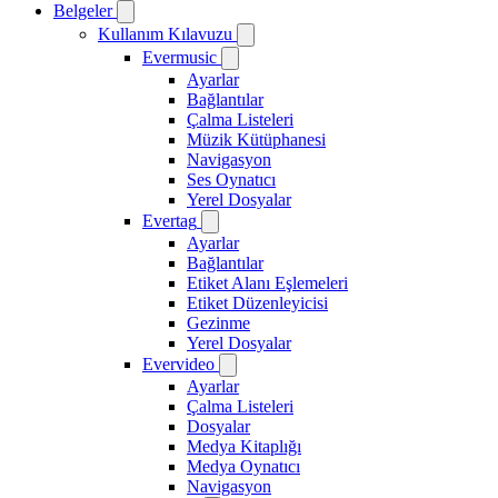
Belgeler
Kullanım Kılavuzu
Evermusic
Ayarlar
Bağlantılar
Çalma Listeleri
Müzik Kütüphanesi
Navigasyon
Ses Oynatıcı
Yerel Dosyalar
Evertag
Ayarlar
Bağlantılar
Etiket Alanı Eşlemeleri
Etiket Düzenleyicisi
Gezinme
Yerel Dosyalar
Evervideo
Ayarlar
Çalma Listeleri
Dosyalar
Medya Kitaplığı
Medya Oynatıcı
Navigasyon