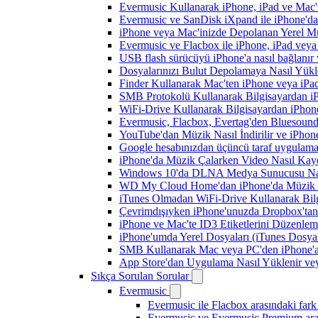
Evermusic Kullanarak iPhone, iPad ve Mac'
Evermusic ve SanDisk iXpand ile iPhone'd
iPhone veya Mac'inizde Depolanan Yerel Mu
Evermusic ve Flacbox ile iPhone, iPad veya 
USB flash sürücüyü iPhone'a nasıl bağlanır v
Dosyalarınızı Bulut Depolamaya Nasıl Yükle
Finder Kullanarak Mac'ten iPhone veya iPa
SMB Protokolü Kullanarak Bilgisayardan i
WiFi-Drive Kullanarak Bilgisayardan iPhone
Evermusic, Flacbox, Evertag'den Bluesound 
YouTube'dan Müzik Nasıl İndirilir ve iPhon
Google hesabınızdan üçüncü taraf uygulamanı
iPhone'da Müzik Çalarken Video Nasıl Kayd
Windows 10'da DLNA Medya Sunucusu Nasıl E
WD My Cloud Home'dan iPhone'da Müzik N
iTunes Olmadan WiFi-Drive Kullanarak Bilgi
Çevrimdışıyken iPhone'unuzda Dropbox'tan
iPhone ve Mac'te ID3 Etiketlerini Düzenle
iPhone'umda Yerel Dosyaları (iTunes Dosyal
SMB Kullanarak Mac veya PC'den iPhone'a
App Store'dan Uygulama Nasıl Yüklenir vey
Sıkça Sorulan Sorular
Evermusic
Evermusic ile Flacbox arasındaki fark
Evermusic ve Evermusic Premium aras