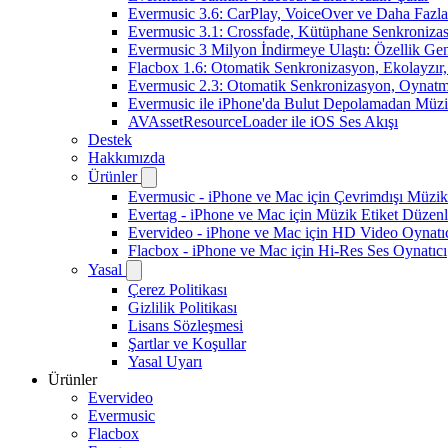
Evermusic 3.6: CarPlay, VoiceOver ve Daha Fazla
Evermusic 3.1: Crossfade, Kütüphane Senkroniza
Evermusic 3 Milyon İndirmeye Ulaştı: Özellik Gen
Flacbox 1.6: Otomatik Senkronizasyon, Ekolayzı
Evermusic 2.3: Otomatik Senkronizasyon, Oynatm
Evermusic ile iPhone'da Bulut Depolamadan Müzi
AVAssetResourceLoader ile iOS Ses Akışı
Destek
Hakkımızda
Ürünler
Evermusic - iPhone ve Mac için Çevrimdışı Müzik
Evertag - iPhone ve Mac için Müzik Etiket Düzenl
Evervideo - iPhone ve Mac için HD Video Oynatı
Flacbox - iPhone ve Mac için Hi-Res Ses Oynatıcı
Yasal
Çerez Politikası
Gizlilik Politikası
Lisans Sözleşmesi
Şartlar ve Koşullar
Yasal Uyarı
Ürünler
Evervideo
Evermusic
Flacbox