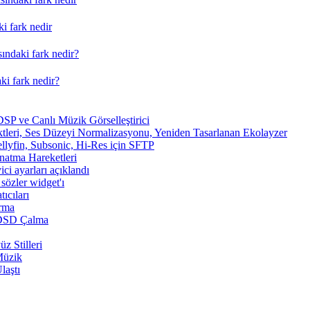
i fark nedir
ındaki fark nedir?
ki fark nedir?
SP ve Canlı Müzik Görselleştirici
tleri, Ses Düzeyi Normalizasyonu, Yeniden Tasarlanan Ekolayzer
ellyfin, Subsonic, Hi-Res için SFTP
ynatma Hareketleri
ici ayarları açıklandı
sözler widget'ı
ıcıları
arma
 DSD Çalma
z Stilleri
Müzik
laştı