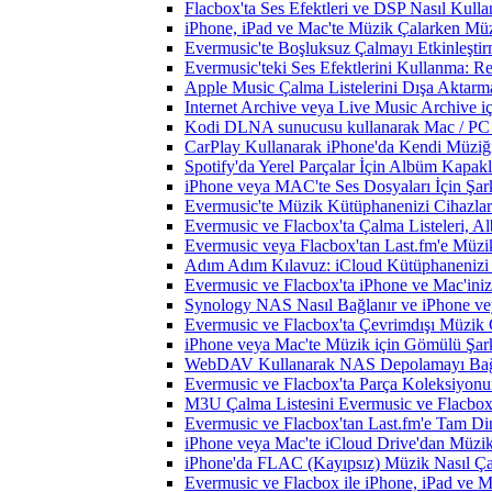
Flacbox'ta Ses Efektleri ve DSP Nasıl Kulla
iPhone, iPad ve Mac'te Müzik Çalarken Müzik
Evermusic'te Boşluksuz Çalmayı Etkinleşti
Evermusic'teki Ses Efektlerini Kullanma: R
Apple Music Çalma Listelerini Dışa Aktarm
Internet Archive veya Live Music Archive i
Kodi DLNA sunucusu kullanarak Mac / PC / 
CarPlay Kullanarak iPhone'da Kendi Müziğin
Spotify'da Yerel Parçalar İçin Albüm Kapak
iPhone veya MAC'te Ses Dosyaları İçin Şark
Evermusic'te Müzik Kütüphanenizi Cihazlar
Evermusic ve Flacbox'ta Çalma Listeleri, Alb
Evermusic veya Flacbox'tan Last.fm'e Müzik
Adım Adım Kılavuz: iCloud Kütüphanenizi 
Evermusic ve Flacbox'ta iPhone ve Mac'ini
Synology NAS Nasıl Bağlanır ve iPhone vey
Evermusic ve Flacbox'ta Çevrimdışı Müzik 
iPhone veya Mac'te Müzik için Gömülü Şarkı
WebDAV Kullanarak NAS Depolamayı Bağl
Evermusic ve Flacbox'ta Parça Koleksiyo
M3U Çalma Listesini Evermusic ve Flacbox'a
Evermusic ve Flacbox'tan Last.fm'e Tam Di
iPhone veya Mac'te iCloud Drive'dan Müzik
iPhone'da FLAC (Kayıpsız) Müzik Nasıl Çal
Evermusic ve Flacbox ile iPhone, iPad ve 