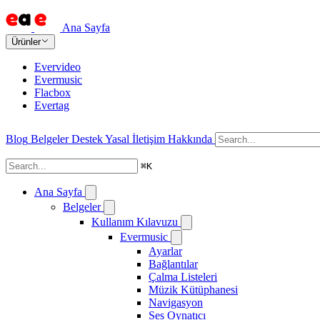
Ana Sayfa
Ürünler
Evervideo
Evermusic
Flacbox
Evertag
Blog
Belgeler
Destek
Yasal
İletişim
Hakkında
⌘
K
Ana Sayfa
Belgeler
Kullanım Kılavuzu
Evermusic
Ayarlar
Bağlantılar
Çalma Listeleri
Müzik Kütüphanesi
Navigasyon
Ses Oynatıcı