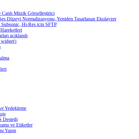
Canlı Müzik Görselleştirici
 Ses Düzeyi Normalizasyonu, Yeniden Tasarlanan Ekolayzer
n, Subsonic, Hi-Res için SFTP
 Hareketleri
rları açıklandı
 widget'ı
ı
Çalma
leri
 ve Yedekleme
ışı
S Desteği
umu ve Etiketler
nı Yapın