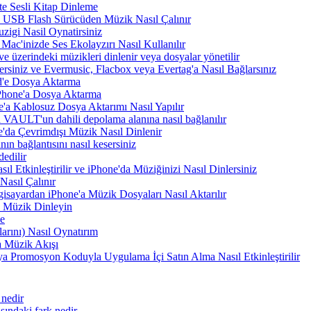
te Sesli Kitap Dinleme
a USB Flash Sürücüden Müzik Nasıl Çalınır
zigi Nasil Oynatirsiniz
Mac'inizde Ses Ekolayzırı Nasıl Kullanılır
e üzerindeki müzikleri dinlenir veya dosyalar yönetilir
rsiniz ve Evermusic, Flacbox veya Evertag'a Nasıl Bağlarsınız
d'e Dosya Aktarma
Phone'a Dosya Aktarma
'a Kablosuz Dosya Aktarımı Nasıl Yapılır
VAULT'un dahili depolama alanına nasıl bağlanılır
e'da Çevrimdışı Müzik Nasıl Dinlenir
n bağlantısını nasıl kesersiniz
edilir
tkinleştirilir ve iPhone'da Müziğinizi Nasıl Dinlersiniz
asıl Çalınır
sayardan iPhone'a Müzik Dosyaları Nasıl Aktarılır
 Müzik Dinleyin
me
arını) Nasıl Oynatırım
 Müzik Akışı
a Promosyon Koduyla Uygulama İçi Satın Alma Nasıl Etkinleştirilir
 nedir
ındaki fark nedir