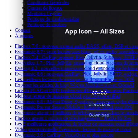
Conditions Générales
Contrat de licence
Mentions Légales
Politique de confidentialité
Politique de cookies
Contact
À propos
Flacbox 7.6 : nouveau moteur audio BASS, effets, DSP et visual
Evermusic 8.7 : vraie lecture sans blanc, effets audio, normalis
Flacbox 7.4 : CarPlay repensé, Plex, Jellyfin, Subsonic, SFTP p
Evervideo 1.7 : Plex, Jellyfin, streaming cloud et gestes de lect
Evertag 4.2 : nouvelles connexions cloud et options de l'éditeur
Evermusic 8.6 : nouveau CarPlay, Plex, Jellyfin, SFTP, widget 
Les meilleurs lecteurs de musique cloud pour iPhone en 2026
Exporter les articles de blog Wix en Markdown avec OpenAI
Lire du FLAC et DSD lossless sur iPhone et Mac avec Flacbo
Meilleur lecteur de musique cloud pour iPhone et iPad
Evermusic 6.8 : Aliyun Drive, Synology, nouveaux styles d'inte
Evermusic Pro sur Setapp Mobile : Musique cloud pour iOS
Evermusic atteint 11 millions de téléchargements dans le mond
Flacbox atteint 1 million de téléchargements : Audio Hi-Res
Les 5 meilleures applications de lecteur de musique pour iPho
Vidéo promotionnelle Evermusic : lecteur de musique cloud
Evermusic 3.6 : CarPlay, VoiceOver et plus encore