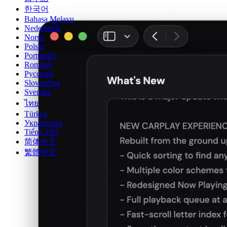
한국어
Bahasa Melayu
Nederlands
Norsk
Polski
Português
Română
Русский
Slovenčina
Svenska
ไทย
Türkçe
Українська
Tiếng Việt
简体中文
繁體中文