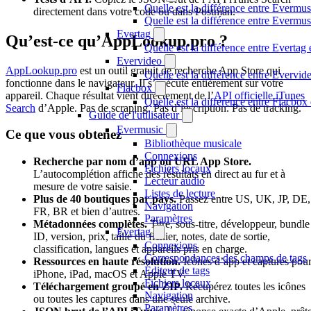
Quelle est la différence entre Evermus
directement dans votre code ou dans Postman.
Quelle est la différence entre Everm
Evertag
Qu’est-ce qu’AppLookup.pro ?
Quelle est la différence entre Everta
Evervideo
AppLookup.pro
est un outil gratuit de recherche App Store qui
Quelle est la différence entre Evervi
fonctionne dans le navigateur. Il s’exécute entièrement sur votre
Flacbox
appareil. Chaque résultat vient directement de l’
API officielle iTunes
Quelle est la différence entre Flacbo
Search
d’Apple. Pas de scraping. Pas d’inscription. Pas de tracking.
Guide de l'utilisateur
Evermusic
Ce que vous obtenez
Bibliothèque musicale
Connexions
Recherche par nom d’app ou URL App Store.
Fichiers locaux
L’autocomplétion affiche des résultats en direct au fur et à
Lecteur audio
mesure de votre saisie.
Listes de lecture
Plus de 40 boutiques par pays.
Passez entre US, UK, JP, DE,
Navigation
FR, BR et bien d’autres.
Paramètres
Métadonnées complètes.
Titre, sous-titre, développeur, bundle
Evertag
ID, version, prix, taille du fichier, notes, date de sortie,
Connexions
classification, langues et appareils pris en charge.
Correspondances des champs de tags
Ressources en haute résolution.
Icônes d’app et captures pou
Éditeur de tags
iPhone, iPad, macOS et Apple TV.
Fichiers locaux
Téléchargement groupé en ZIP.
Récupérez toutes les icônes
Navigation
ou toutes les captures dans une seule archive.
Paramètres