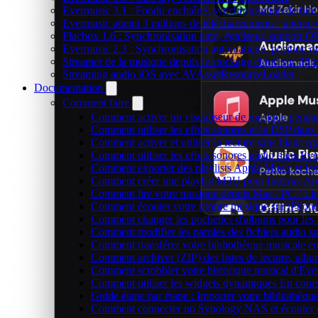
Evermusic 3.1 : Fondu enchaîné, synchronisation de bibl
Evermusic atteint 3 millions de téléchargements : aperçu 
Flacbox 1.6 : Synchronisation auto, égaliseur, support 
Evermusic 2.3 : Synchronisation automatique, position de 
Streamer de la musique depuis le stockage cloud sur iP
Streaming audio iOS avec AVAssetResourceLoader
Documentation
Comment faire
Comment activer un visualiseur de musique pendant
Comment utiliser les effets sonores et le DSP dan
Comment activer et utiliser la lecture sans blanc (
Comment utiliser les effets sonores audio dans Eve
Comment exporter des playlists Apple Music et les
Comment créer une playlist M3U pour Internet Ar
Comment lire votre musique depuis Mac / PC / L
Comment écouter votre propre musique sur iPhon
Comment changer les pochettes d'albums pour les pis
Comment modifier les paroles des fichiers audio
Comment transférer votre bibliothèque musicale ent
Comment archiver (ZIP) des listes de lecture, album
Comment scrobbler votre historique musical d'Eve
Comment utiliser les widgets dynamiques En cours
Guide étape par étape : Importer votre bibliothèq
Comment connecter un Synology NAS et écouter d