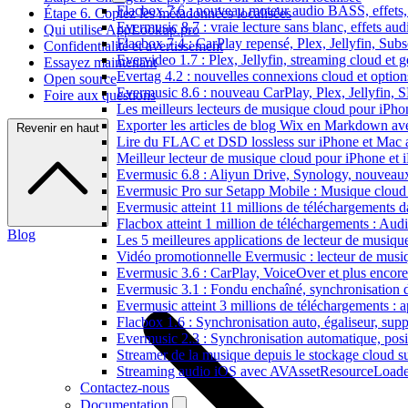
Flacbox 7.6 : nouveau moteur audio BASS, effets, 
Étape 6. Copiez les métadonnées localisées
Evermusic 8.7 : vraie lecture sans blanc, effets au
Qui utilise AppLookup.pro
Flacbox 7.4 : CarPlay repensé, Plex, Jellyfin, Sub
Confidentialité et avertissement
Evervideo 1.7 : Plex, Jellyfin, streaming cloud et g
Essayez maintenant
Evertag 4.2 : nouvelles connexions cloud et options
Open source
Evermusic 8.6 : nouveau CarPlay, Plex, Jellyfin, 
Foire aux questions
Les meilleurs lecteurs de musique cloud pour iPh
Exporter les articles de blog Wix en Markdown a
Revenir en haut
Lire du FLAC et DSD lossless sur iPhone et Mac 
Meilleur lecteur de musique cloud pour iPhone et 
Evermusic 6.8 : Aliyun Drive, Synology, nouveaux 
Evermusic Pro sur Setapp Mobile : Musique cloud
Evermusic atteint 11 millions de téléchargements 
Flacbox atteint 1 million de téléchargements : Aud
Blog
Les 5 meilleures applications de lecteur de musiq
Vidéo promotionnelle Evermusic : lecteur de musi
Evermusic 3.6 : CarPlay, VoiceOver et plus encore
Evermusic 3.1 : Fondu enchaîné, synchronisation d
Evermusic atteint 3 millions de téléchargements : a
Flacbox 1.6 : Synchronisation auto, égaliseur, su
Evermusic 2.3 : Synchronisation automatique, posit
Streamer de la musique depuis le stockage cloud 
Streaming audio iOS avec AVAssetResourceLoade
Contactez-nous
Documentation