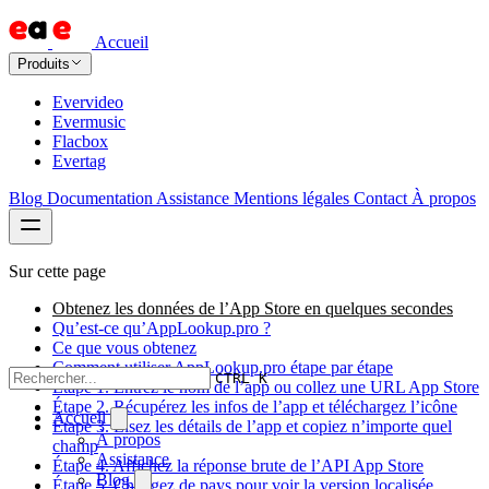
Accueil
Produits
Evervideo
Evermusic
Flacbox
Evertag
Blog
Documentation
Assistance
Mentions légales
Contact
À propos
Sur cette page
Obtenez les données de l’App Store en quelques secondes
Qu’est-ce qu’AppLookup.pro ?
Ce que vous obtenez
Comment utiliser AppLookup.pro étape par étape
CTRL K
Étape 1. Entrez le nom de l’app ou collez une URL App Store
Étape 2. Récupérez les infos de l’app et téléchargez l’icône
Accueil
Étape 3. Lisez les détails de l’app et copiez n’importe quel
À propos
champ
Assistance
Étape 4. Affichez la réponse brute de l’API App Store
Blog
Étape 5. Changez de pays pour voir la version localisée