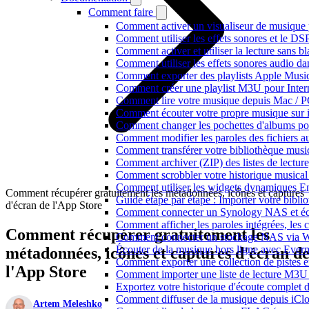
Comment faire
Comment activer un visualiseur de musique p
Comment utiliser les effets sonores et le D
Comment activer et utiliser la lecture sans 
Comment utiliser les effets sonores audio da
Comment exporter des playlists Apple Music
Comment créer une playlist M3U pour Inter
Comment lire votre musique depuis Mac / 
Comment écouter votre propre musique sur 
Comment changer les pochettes d'albums pour 
Comment modifier les paroles des fichiers
Comment transférer votre bibliothèque music
Comment archiver (ZIP) des listes de lecture,
Comment scrobbler votre historique musical
Comment utiliser les widgets dynamiques En
Comment récupérer gratuitement les métadonnées, icônes et captures
Guide étape par étape : Importer votre bibl
d'écran de l'App Store
Comment connecter un Synology NAS et éco
Comment afficher les paroles intégrées, les
Comment récupérer gratuitement les
Comment connecter un stockage NAS via We
Écouter de la musique hors ligne avec Evermu
métadonnées, icônes et captures d'écran d
Comment exporter une collection de piste
l'App Store
Comment importer une liste de lecture M3U
Exportez votre historique d'écoute complet 
Comment diffuser de la musique depuis iC
Artem Meleshko