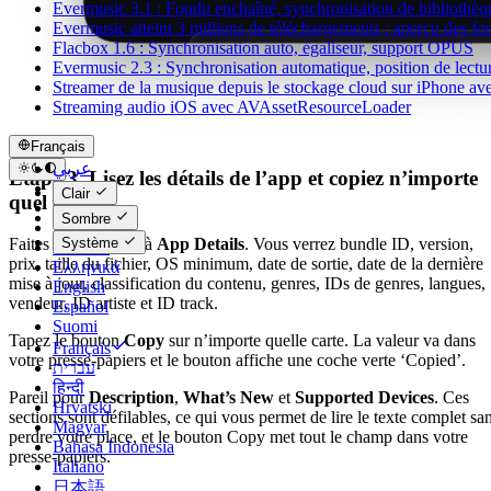
Evermusic 3.1 : Fondu enchaîné, synchronisation de bibliothèq
Evermusic atteint 3 millions de téléchargements : aperçu des fon
Flacbox 1.6 : Synchronisation auto, égaliseur, support OPUS
Evermusic 2.3 : Synchronisation automatique, position de lectur
Streamer de la musique depuis le stockage cloud sur iPhone a
Streaming audio iOS avec AVAssetResourceLoader
Français
عربي
Étape 3. Lisez les détails de l’app et copiez n’importe
Català
Clair
quel champ
Čeština
Sombre
Dansk
Système
Faites défiler jusqu’à
App Details
. Vous verrez bundle ID, version,
Deutsch
prix, taille du fichier, OS minimum, date de sortie, date de la dernière
Ελληνικά
mise à jour, classification du contenu, genres, IDs de genres, langues,
English
vendeur, ID artiste et ID track.
Español
Suomi
Tapez le bouton
Copy
sur n’importe quelle carte. La valeur va dans
Français
votre presse-papiers et le bouton affiche une coche verte ‘Copied’.
עברית
हिन्दी
Pareil pour
Description
,
What’s New
et
Supported Devices
. Ces
Hrvatski
sections sont défilables, ce qui vous permet de lire le texte complet sa
Magyar
perdre votre place, et le bouton Copy met tout le champ dans votre
Bahasa Indonesia
presse-papiers.
Italiano
日本語