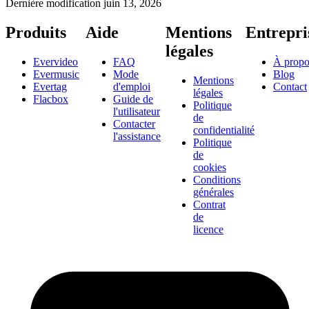
Dernière modification
juin 13, 2026
Produits
Aide
Mentions
Entrepri
légales
Evervideo
FAQ
À propo
Evermusic
Mode
Blog
Mentions
Evertag
d'emploi
Contact
légales
Flacbox
Guide de
Politique
l'utilisateur
de
Contacter
confidentialité
l'assistance
Politique
de
cookies
Conditions
générales
Contrat
de
licence