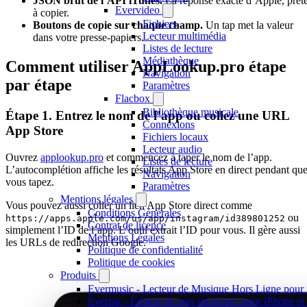
JSON brut de l’API iTunes.
La réponse exacte d’Apple, prêt
Evervideo
à copier.
Fichiers
Boutons de copie sur chaque champ.
Un tap met la valeur
Lecteur multimédia
dans votre presse-papiers.
Listes de lecture
Médiathèque
Comment utiliser AppLookup.pro étape
Navigation
par étape
Paramètres
Flacbox
Bibliothèque musicale
Étape 1. Entrez le nom de l’app ou collez une URL
Connexions
App Store
Fichiers locaux
Lecteur audio
Ouvrez
applookup.pro
et commencez à taper le nom de l’app.
Listes de lecture
L’autocomplétion affiche les résultats App Store en direct pendant qu
Navigation
vous tapez.
Paramètres
Mentions légales
Vous pouvez aussi coller un lien App Store direct comme
Conditions Générales
ou
https://apps.apple.com/us/app/instagram/id389801252
Contrat de licence
simplement l’ID de l’app. L’outil extrait l’ID pour vous. Il gère aussi
Mentions Légales
les URLs de redirection Google.
Politique de confidentialité
Politique de cookies
Produits
Evermusic - Lecteur de Musique Hors Ligne pour
Evertag - Éditeur de tags musicaux pour iPhone e