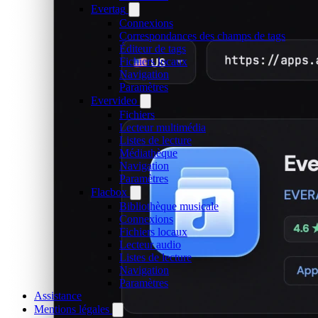
Evertag
Connexions
Correspondances des champs de tags
Éditeur de tags
Fichiers locaux
Navigation
Paramètres
Evervideo
Fichiers
Lecteur multimédia
Listes de lecture
Médiathèque
Navigation
Paramètres
Flacbox
Bibliothèque musicale
Connexions
Fichiers locaux
Lecteur audio
Listes de lecture
Navigation
Paramètres
Assistance
Mentions légales