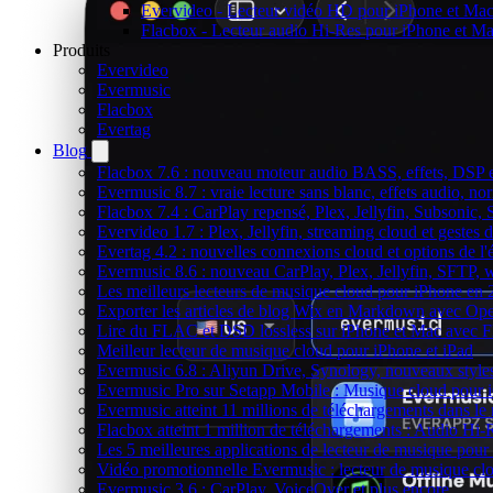
Evervideo - Lecteur vidéo HD pour iPhone et Ma
Flacbox - Lecteur audio Hi-Res pour iPhone et M
Produits
Evervideo
Evermusic
Flacbox
Evertag
Blog
Flacbox 7.6 : nouveau moteur audio BASS, effets, DSP et
Evermusic 8.7 : vraie lecture sans blanc, effets audio, no
Flacbox 7.4 : CarPlay repensé, Plex, Jellyfin, Subsonic,
Evervideo 1.7 : Plex, Jellyfin, streaming cloud et gestes d
Evertag 4.2 : nouvelles connexions cloud et options de l'é
Evermusic 8.6 : nouveau CarPlay, Plex, Jellyfin, SFTP, 
Les meilleurs lecteurs de musique cloud pour iPhone en
Exporter les articles de blog Wix en Markdown avec Op
Lire du FLAC et DSD lossless sur iPhone et Mac avec 
Meilleur lecteur de musique cloud pour iPhone et iPad
Evermusic 6.8 : Aliyun Drive, Synology, nouveaux styles
Evermusic Pro sur Setapp Mobile : Musique cloud pour 
Evermusic atteint 11 millions de téléchargements dans l
Flacbox atteint 1 million de téléchargements : Audio Hi-
Les 5 meilleures applications de lecteur de musique pou
Vidéo promotionnelle Evermusic : lecteur de musique cl
Evermusic 3.6 : CarPlay, VoiceOver et plus encore