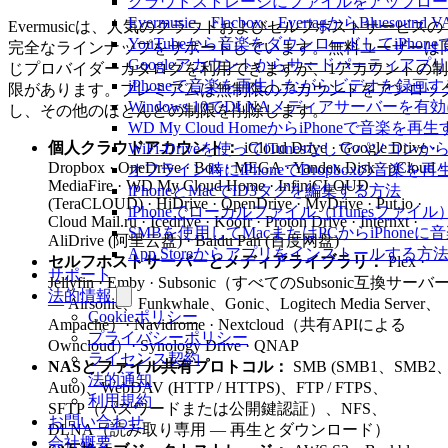
クラウドストレージにファイルをアップロードしてEv
Evermusic、Flacbox、EvertagからBlu
Evermusicは、人気のクラウドおよびセルフホストサービスの
YouTubeから音楽をダウンロードしてiPho
完全なラインナップをサポートしています。無料ユーザーは
Googleアカウントからサードパーティアプ
じプロバイダーカタログを利用できますが、1アカウントの制
iPhoneで音楽を再生しながらビデオを録画
限があります。プレミアムは無制限のアカウントをアンロッ
Windows 10でDLNAメディアサーバーを有
し、その他のほとんどの制限を削除します。
WD My Cloud HomeからiPhoneで音楽を再
個人クラウドアカウント：
iCloud Drive · Google Drive ·
WiFi-Driveを使ってiTunesなしでパソコ
Dropbox · OneDrive · Box · MEGA · Yandex.Disk · pCloud ·
オフライン時にiPhoneでDropboxの音楽を
MediaFire · WD My Cloud Home · InfiniCLOUD
iPhoneとMacでID3タグを編集する方法
(TeraCLOUD) · HiDrive · OpenDrive · MyDrive · Put.io ·
iPhoneでローカルファイル（iTunesファ
Cloud Mail.ru · Icedrive · Koofr · Proton Drive · Internxt ·
SMBを使用してMacまたはPCからiPhone
AliDrive (阿里云盘) · Baidu Pan (百度网盘)
App Storeからアプリをインストールす
セルフホストサーバーとメディアライブラリ：
Plex ·
サポート
Jellyfin · Emby · Subsonic（すべてのSubsonic互換サーバ
法的情報
— Airsonic、Funkwhale、Gonic、Logitech Media Server、
Cookieポリシー
Ampache）· Navidrome · Nextcloud（共有APIによる
プライバシーポリシー
Owncloud）· Synology Drive · QNAP
ライセンス契約
NASとファイル共有プロトコル：
SMB (SMB1、SMB2
法的通知
Auto)、WebDAV (HTTP / HTTPS)、FTP / FTPS、
利用規約
SFTP（パスワードまたは公開鍵認証）、NFS、
お問い合わせ
DLNA（読み取り専用 — 再生とダウンロード）
会社概要