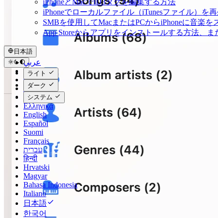
iPhoneとMacでID3タグを編集する方法
iPhoneでローカルファイル（iTunesファイル）
SMBを使用してMacまたはPCからiPhoneに音楽
App Storeからアプリをインストールする方
日本語
عربي
Català
ライト
Čeština
ダーク
Dansk
Deutsch
システム
Ελληνικά
English
Español
Suomi
Français
עברית
हिन्दी
Hrvatski
Magyar
Bahasa Indonesia
Italiano
日本語
한국어