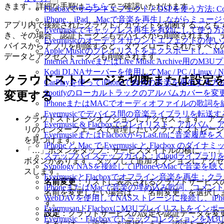
きます。詳細な手順は
こちら
でご確認いただけます。
FlacboxでサウンドエフェクトとDSPを使う方法: Comp
iPhone、iPad、Macで音楽を再生しながらミ
アプリ内で接続されたクラウドアカウントを切断することも
Evermusicでギャップレス再生を有効にして使う方
き、その場合、認証トークンもデバイスから削除されます。
Evermusicのオーディオサウンドエフェクト
バイスからアプリを削除すると、ダウンロードされたすべて
Apple Musicのプレイリストをエクスポートし、Mac
データとアクセストークンも削除されます。
Internet ArchiveまたはLive Music Archiv
Kodi DLNAサーバーを使用してMac / PC / Linux
クラウドストレージを切断または設定
CarPlayを使ってiPhoneで自分の音楽を再生する方
Spotifyのローカルトラックのアルバムカバー
変更する
iPhoneまたはMACでオーディオファイルの歌詞
Evermusicでデバイス間の音楽ライブラリを転
クラウドストレージオプションにアクセス：まず、アプ
Evermusic & Flacboxでプレイリスト、
リのインターフェースで管理したいクラウドストレージ
EvermusieまたはFlacboxからLast.fmに音楽
を見つけます。
iPhone と Mac で Evermusic と Flacb
「…」ボタンをタップ：サービスタイトルの横に「…」
ステップバイステップガイド：iCloudライブラリをEve
ボタンがあります。タップして追加オプションにアクセ
Synology NASを接続してiPhoneやMacで音楽を
スします。
EvermusicとFlacboxでオフライン音楽を
名前変更
：リストに表示されるクラウドサービス
iPhoneまたはMacで音楽の埋め込み歌詞、コメ
名前を変更したい場合は、「名前変更」を選択し
WebDAVを使用してNASストレージに接続し、iPh
す。
EvermusanドFlacboxにM3Uプレイリストをイン
設定
：クラウドサービスの設定や認証データを変
Evermusic・Flacboxでトラックコレクションを
するには、「設定」を選択します。認証トークン