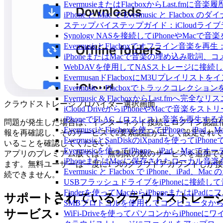
EvermusieまたはFlacboxからLast.fm
iPhone と Mac で Evermusic と Fl
ステップバイステップガイド：iCloudライブラリを
Synology NASを接続してiPhoneやMacで
EvermusicとFlacboxでオフライン
iPhoneまたはMacで音楽の埋め込み歌詞、
WebDAVを使用してNASストレージに接続し、
EvermusanドFlacboxにM3Uプレイリス
Evermusic・Flacboxでトラックコレク
Evermusic & FlacboxからLast.fmへ
クラウドストレージプロバイダー選択画面
iCloud DriveからiPhoneやMacで音楽を
iPhoneでFLAC（ロスレス）音楽を再生する
問題が発生した場合は、インターネット接続とログイン認証
EvermusciとFlacboxを使ってiPhon
報を再確認し、そのサービスで2要素認証が正しく設定されて
EvermusicとSanDiskのiXpandを使っ
いることを確認してください。
Evermusicを使ってiPhone、iPad、Ma
アプリのプレミアム版では、無制限の数のサービスを追加で
iPhoneまたはMacに保存されたローカル音
ます。無料ユーザーは一度に1つのクラウドアカウントしか接
Evermusic と Flacbox で iPhone、i
続できません。
USBフラッシュドライブをiPhoneに接続
Finderを使ってMacからiPhoneまたはiP
サポートされているクラウドストレー
SMBプロトコルを使用してコンピュータからi
サービス
WiFi-Driveを使ってパソコンからiPho