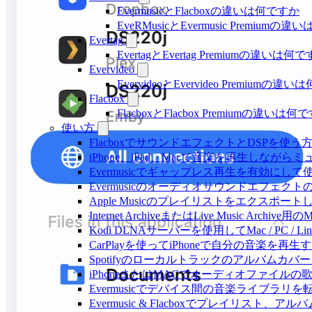
EvermusicとFlacboxの違いは何ですか
EveRMusicとEvermusic Premiumの
Evertag
EvertagとEvertag Premiumの違いは何
Evervideo
EvervideoとEvervideo Premiumの
Flacbox
FlacboxとFlacbox Premiumの違いは
使い方
FlacboxでサウンドエフェクトとDSPを使う方法: 
iPhone、iPad、Macで音楽を再生しな
Evermusicでギャップレス再生を有効にして
Evermusicのオーディオサウンドエフ
Apple Musicのプレイリストをエクスポートし
Internet ArchiveまたはLive Music Ar
Kodi DLNAサーバーを使用してMac / PC / L
CarPlayを使ってiPhoneで自分の音楽を再生
Spotifyのローカルトラックのアルバム
iPhoneまたはMACでオーディオファイル
Evermusicでデバイス間の音楽ライブラ
Evermusic & Flacboxでプレイリ