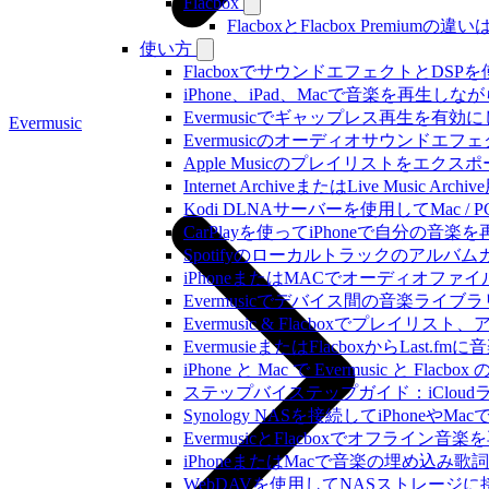
Flacbox
FlacboxとFlacbox Premium
使い方
FlacboxでサウンドエフェクトとDSPを使う方
iPhone、iPad、Macで音楽を再
Evermusicでギャップレス再生を有効
Evermusic
Evermusicのオーディオサウン
Apple Musicのプレイリストをエクスポ
Internet ArchiveまたはLive Musi
Kodi DLNAサーバーを使用してMac / PC
CarPlayを使ってiPhoneで自分の音
Spotifyのローカルトラックのア
iPhoneまたはMACでオーディオフ
Evermusicでデバイス間の音楽ラ
Evermusic & Flacboxでプ
EvermusieまたはFlacboxからLas
iPhone と Mac で Evermusic 
ステップバイステップガイド：iCloudライ
Synology NASを接続してiPhoneや
EvermusicとFlacboxでオフ
iPhoneまたはMacで音楽の埋め込み
WebDAVを使用してNASストレージに接