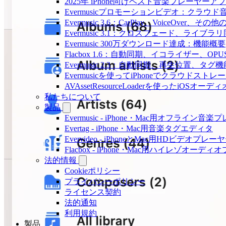
2025年 iPhone向けベスト音楽プレーヤーア
Evermusicプロモーションビデオ：クラウ
Evermusic 3.6：CarPlay、VoiceOver、そ
Evermusic 3.1：クロスフェード、ライブ
Evermusic 300万ダウンロード達成：機能概要
Flacbox 1.6：自動同期、イコライザー、OP
Evermusic 2.3：自動同期、再生位置、タグ機
Evermusicを使ってiPhoneでクラウド
AVAssetResourceLoaderを使ったiOSオ
私たちについて
製品
Evermusic - iPhone・Mac用オフライン音
Evertag - iPhone・Mac用音楽タグエディタ
Evervideo - iPhoneとMac用HDビデオプレー
Flacbox - iPhone・Mac用ハイレゾオーデ
法的情報
Cookieポリシー
プライバシーポリシー
ライセンス契約
法的通知
利用規約
製品