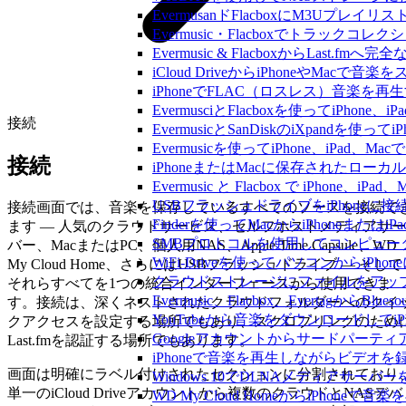
EvermusanドFlacboxにM3Uプレ
Evermusic・Flacboxでトラック
Evermusic & FlacboxからLast
iCloud DriveからiPhoneやMac
iPhoneでFLAC（ロスレス）音楽を再
EvermusciとFlacboxを使ってiP
接続
EvermusicとSanDiskのiXpand
Evermusicを使ってiPhone、iPad
接続
iPhoneまたはMacに保存されたロー
Evermusic と Flacbox で iPho
USBフラッシュドライブをiPhone
接続画面では、音楽を保存しているすべてのソースを接続で
Finderを使ってMacからiPhoneまた
ます — 人気のクラウドサービス、セルフホストメディアサー
SMBプロトコルを使用してコンピュータ
バー、MacまたはPC、個人用NAS、Apple Time Capsule、WD
WiFi-Driveを使ってパソコンからi
My Cloud Home、さらにはUSBフラッシュドライブ — そして
クラウドストレージにファイルをアップロードし
それらすべてを1つの統合インターフェースから使用できま
Evermusic、Flacbox、Evertagか
す。接続は、深くネストされたクラウドフォルダーへのクイ
YouTubeから音楽をダウンロードしてi
クアクセスを設定する場所でもあり、スクロブリングのため
Googleアカウントからサードパーテ
Last.fmを認証する場所でもあります。
iPhoneで音楽を再生しながらビデオを
画面は明確にラベル付けされたセクションに分割されており
Windows 10でDLNAメディアサーバ
単一のiCloud Driveアカウントから複数のクラウドとNASデバ
WD My Cloud HomeからiPhoneで