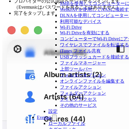
プロバイダーの公式認証ページでサインインします
SMBを使用してコンピューター
（Evermusicはパスワードを見ることはありません）。
WebDAVを使用してNASに接続
完了をタップします。
DLNAを使用してコンピューター
利用可能なデバイス
Wi-Fi Drive
Wi-Fi Driveを有効にする
コンピューターでWi-Fi Drive
ワイヤレスでファイルを転送する
iTunes ファイル共有
USBフラッシュカードを接続する
ファイルマネージャー
上部ツールバー
フォルダーオプション
オンラインファイルを編集する
ファイルアクション
フォルダーアクション
クイックアクセス
その他のサービス
設定
Evertag
ローカルファイル