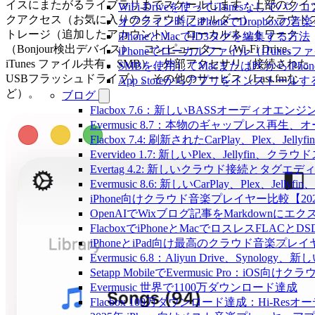
イスにまたがるライブラリまでスケールします：上部のクイ
WiFi-Driveを使ってiTunesなしで
クアクセス（お気に入りのクラウドフォルダー）、クラウド
オフライン時にiPhoneでDropboxの
トレージ（追加したアカウント）、ローカルネットワーク
iPhoneとMacでID3タグを編集する方法
（Bonjour検出デバイス）、コンピューター（Wi-Fi Drive、
iPhoneでローカルファイル（iTune
iTunes ファイル共有、SMB）、外部アクセサリ（接続された
SMBを使用してMacまたはPCからiPh
USBフラッシュドライブ）、その他のサービス（Last.fmな
App Storeからアプリをインスト
ど）。
ブログ
Flacbox 7.6：新しいBASSオーディ
Evermusic 8.7：本物のギャップレ
Flacbox 7.4: 刷新されたCarPlay、Plex、Jell
Evervideo 1.7: 新しいPlex、Jellyf
Evertag 4.2: 新しいクラウド接続とタグエ
Evermusic 8.6: 新しいCarPlay、Plex、Je
iPhone向けクラウド音楽プレイヤー比較【20
OpenAIでWixブログ記事をMarkdownにエ
FlacboxでiPhoneとMacでロスレスFLACとD
iPhoneとiPad向け最高のクラウド音楽プレイ
Evermusic 6.8：Aliyun Drive、Synolog
Setapp MobileでEvermusic Pro：iOS
Evermusic 世界で1100万ダウンロード達成
Flacbox 100万ダウンロード達成：Hi-Resオ