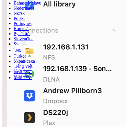
Bahasa Melayu
Nederlands
Norsk
Polski
Português
Română
Русский
Slovenčina
Svenska
ไทย
Türkçe
Українська
Tiếng Việt
简体中文
繁體中文