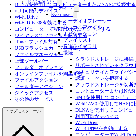
ドキュメント
DLNAを使用してコンピューターまたはNASに接続する
ユーザーガイド
利用可能なデバイス
Evermusic
Wi-Fi Drive
オーディオプレーヤー
Wi-Fi Driveを有効にする
ローカルファイル
コンピューターでWi-Fi Driveにアクセスする
ナビゲーション
ワイヤレスでファイルを転送する
プレイリスト
iTunes ファイル共有
音楽ライブラリ
USBフラッシュカードを接続する
接続
ファイルマネージャー
クラウドストレージに接続
上部ツールバー
サポートされているクラウ
フォルダーオプション
セキュリティとプライバシ
オンラインファイルを編集する
認証トークンを拒否する
ファイルアクション
クラウドストレージを切断
フォルダーアクション
コンピューターまたはNAS
クイックアクセス
SMBを使用してコンピュー
その他のサービス
WebDAVを使用してNAS
DLNAを使用してコンピュ
トップにスクロール
利用可能なデバイス
Wi-Fi Drive
Wi-Fi Driveを有効にする
コンピューターでWi-Fi Dr