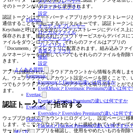
メディアプレーヤー
そのトークンがAPIコールに使用されます。
メディアライブラリ
設定
認証トークンはサードパーティアプリがクラウドストレージ
Flacbox
通信することを可能にするデジタルキーです。認証トークン
オーディオプレーヤー
Keychainと呼ばれる安全なシステムストレージにデバイス上
ローカルファイル
保存されます。接続されたクラウドサービスからデバイスに
ナビゲーション
ァイルをダウンロードでき、それらのファイルはアプリの
プレイリスト
「Documents」ディレクトリに配置されます。組み込みファイ
音楽ライブラリ
ルマネージャーを使用していつでもそれらのファイルを削除
接続
きます。
設定
よくある質問
アプリは接続されたクラウドアカウントから情報を共有しま
Evermusic
ん。ウェブブラウザでアカウント設定ページを開くことで、
EvermusicとFlacboxの違いは何ですか
つでもクラウドアカウントへのアクセスを取り消すことがで
EveRMusicとEvermusic Premiumの違いは何
ます。
Evertag
EvertagとEvertag Premiumの違いは何ですか
認証トークンを拒否する
Evervideo
EvervideoとEvervideo Premiumの違いは何
ウェブブラウザでアカウントにログインし、設定ページに移
Flacbox
します。そこでクラウドアカウントに接続されているすべて
FlacboxとFlacbox Premiumの違いは何ですか
サードパーティアプリを確認し、使用をやめたいものを削除
使い方