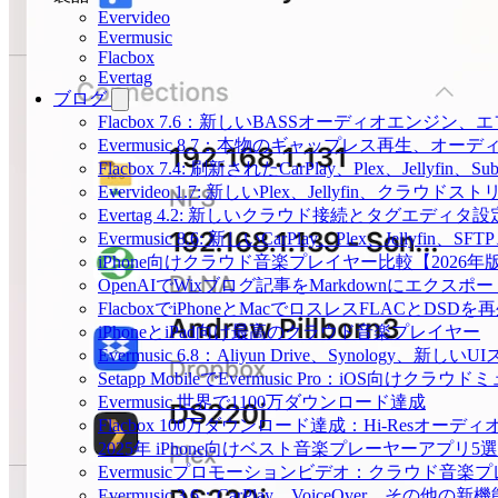
Evervideo
Evermusic
Flacbox
Evertag
ブログ
Flacbox 7.6：新しいBASSオーディオエン
Evermusic 8.7：本物のギャップレス再生
Flacbox 7.4: 刷新されたCarPlay、Plex、Jellyfin
Evervideo 1.7: 新しいPlex、Jellyfin、ク
Evertag 4.2: 新しいクラウド接続とタグエディタ
Evermusic 8.6: 新しいCarPlay、Plex、Jellyfi
iPhone向けクラウド音楽プレイヤー比較【2026年
OpenAIでWixブログ記事をMarkdownにエクスポー
FlacboxでiPhoneとMacでロスレスFLACとDSDを
iPhoneとiPad向け最高のクラウド音楽プレイヤー
Evermusic 6.8：Aliyun Drive、Synology、新しい
Setapp MobileでEvermusic Pro：iOS向けクラ
Evermusic 世界で1100万ダウンロード達成
Flacbox 100万ダウンロード達成：Hi-Resオーディ
2025年 iPhone向けベスト音楽プレーヤーアプリ5選
Evermusicプロモーションビデオ：クラウド音楽
Evermusic 3.6：CarPlay、VoiceOver、その他の新