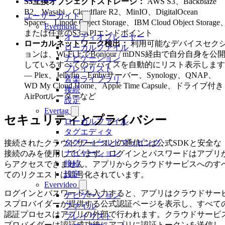
S3互換オブジェクトストレージ：
AWS S3、Backblaze
B2、Wasabi、Cloudflare R2、MinIO、DigitalOcean
ユーザーガイド
Spaces、Linode Object Storage、IBM Cloud Object Storage
Evermusic
または任意のS3-APIエンドポイント
オーディオプレーヤー
ローカルネットワーク検出：
利用可能なデバイスセク
ローカルファイル
ョンは、Wi-Fi上でBonjour / mDNS経由で自分自身を公
ナビゲーション
しているすべてのデバイスを自動的にリスト表示します
プレイリスト
— Plex、Jellyfin、Embyサーバー、Synology、QNAP、
音楽ライブラリ
WD My Cloud Home、Apple Time Capsule、ドライブ付き
接続
AirPortルーターなど
設定
Evertag
セキュリティとプライバシー
ローカルファイル
タグエディタ
タグフィールドマッピング
接続されたクラウドサービスとの通信には公式SDKと安全な
ナビゲーション
接続のみを使用しています。ログインとパスワードはアプリ
接続
らアクセスできません。アプリからクラウドサービスへのす
設定
てのリクエストは暗号化されています。
Evervideo
ログインとパスワードを入力すると、アプリはクラウドサー
ナビゲーション
スプロバイダーが提供する公式認証ページを表示し、すべて
ファイル
認証プロセスはアプリの外部で行われます。クラウドサービ
プレイリスト
プロバイダーは認証成功後にアプリに認証トークンを送信し