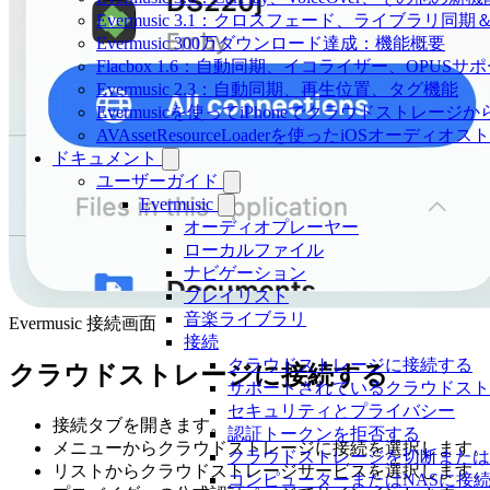
Evermusic 3.1：クロスフェード、ライブラリ同
Evermusic 300万ダウンロード達成：機能概要
Flacbox 1.6：自動同期、イコライザー、OPUSサ
Evermusic 2.3：自動同期、再生位置、タグ機能
Evermusicを使ってiPhoneでクラウドストレー
AVAssetResourceLoaderを使ったiOSオーディ
ドキュメント
ユーザーガイド
Evermusic
オーディオプレーヤー
ローカルファイル
ナビゲーション
プレイリスト
音楽ライブラリ
Evermusic 接続画面
接続
クラウドストレージに接続する
クラウドストレージに接続する
サポートされているクラウドス
セキュリティとプライバシー
接続タブを開きます。
認証トークンを拒否する
メニューからクラウドストレージに接続を選択します。
クラウドストレージを切断また
リストからクラウドストレージサービスを選択します。
コンピューターまたはNASに接