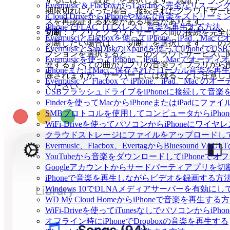
Evermusic & FlacboxからLast.fmへ完全な
期限切れになった場合、接続されたクラウドサー
iCloud DriveからiPhoneやMacで音楽をストリ
スを再認証する必要がある場合があります。
iPhoneでFLAC（ロスレス）音楽を再生する方法
切断
：アプリとクラウドサービス間の接続を完全
EvermusciとFlacboxを使ってiPhone、iP
切断したい場合は、「切断」を選択します。この
EvermusicとSanDiskのiXpandを使ってiP
プションを選択すると、このクラウドサービスに
Evermusicを使ってiPhone、iPad、Macでオー
連するすべての曲がアプリの音楽ライブラリから
iPhoneまたはMacに保存されたローカル音楽を再
除されますが、サーバー上には残ることに注意し
Evermusic と Flacbox で iPhone、iPad
ください。
USBフラッシュドライブをiPhoneに接続して音
Finderを使ってMacからiPhoneまたはiPadにフ
SMBプロトコルを使用してコンピュータからiPho
WiFi-Driveを使ってパソコンからiPhoneにワ
クラウドストレージにファイルをアップロードしてEverm
Evermusic、Flacbox、EvertagからBluesou
YouTubeから音楽をダウンロードしてiPhoneで
Googleアカウントからサードパーティアプリを切
iPhoneで音楽を再生しながらビデオを録画する方
Windows 10でDLNAメディアサーバーを有効にし
WD My Cloud HomeからiPhoneで音楽を再生する
WiFi-Driveを使ってiTunesなしでパソコンから
オフライン時にiPhoneでDropboxの音楽を再生する